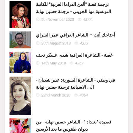
ترجمة قصة "ألعن الدراما العربية" للكاتبة
التونسية مها الجويني - ترجمة حسين نهابة
5th November 2020
4377
أحتاجكِ أنتِ – الشاعر العراقي عمر السراي
30th August 2018
4373
غصة - الشاعرة العراقية شذى عسكر نجف
14th May 2018
4367
قي وطني - الشاعرة السورية: عبير شعبان -
الى الاسبانية ترجمة حسين نهابة
22nd March 2020
4364
قصيدة "بغـداد " - الشاعر حسين نهابة - من
ديوان طقوس ما بعد الأربعين