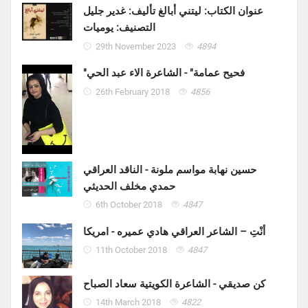
عنوان الكتاب: ليتني أبالغ تأليف: غدير جليل
التصنيف: يوميات
29th November 2023
4894
"فحيح عمامة" - الشاعرة الاء عبد الحي
26th February 2018
4856
حسين نهابة مواسم ملونة - الناقد العراقي
حمدي مخلف الحديثي
6th October 2018
4847
أنْتِ – الشاعر العراقي هادي عميره - امريكا
11th October 2018
4847
كن صديقي - الشاعرة الكويتية سعاد الصباح
14th March 2018
4822