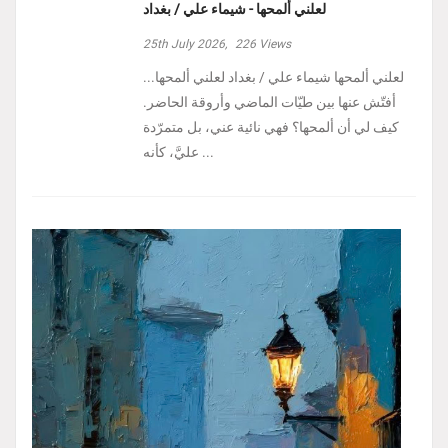
لعلني ألمحها - شيماء علي / بغداد
25th July 2026,
226
Views
لعلني ألمحها شيماء علي / بغداد لعلني ألمحها...
أفتّش عنها بين طيّات الماضي وأروقة الحاضر.
كيف لي أن ألمحها؟ فهي نائية عني، بل متمرّدة
عليَّ، كأنه ...