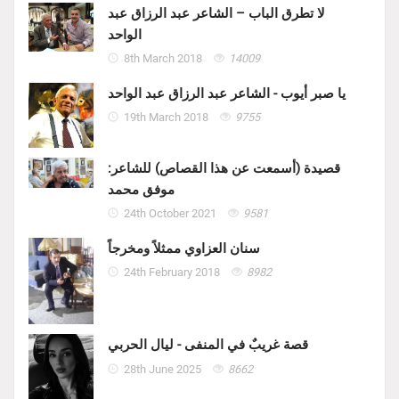
لا تطرق الباب – الشاعر عبد الرزاق عبد
الواحد
8th March 2018
14009
يا صبر أيوب - الشاعر عبد الرزاق عبد الواحد
19th March 2018
9755
قصيدة (أسمعت عن هذا القصاص) للشاعر:
موفق محمد
24th October 2021
9581
سنان العزاوي ممثلاً ومخرجاً
24th February 2018
8982
قصة غريبٌ في المنفى - ليال الحربي
28th June 2025
8662