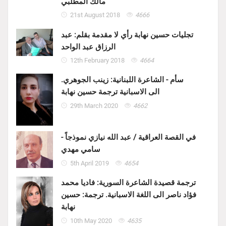
مالك المطّلبي
21st August 2018
4666
تجليات حسين نهابة رأي لا مقدمة بقلم: عبد
الرزاق عبد الواحد
12th February 2018
4664
سأم - الشاعرة اللبنانية: زينب الجوهري.
الى الاسبانية ترجمة حسين نهابة
29th March 2020
4662
في القصة العراقية / عبد الله نيازي نموذجاً -
سامي مهدي
5th April 2019
4654
ترجمة قصيدة الشاعرة السورية: فاديا محمد
فؤاد ناصر الى اللغة الاسبانية. ترجمة: حسين
نهابة
10th May 2020
4635