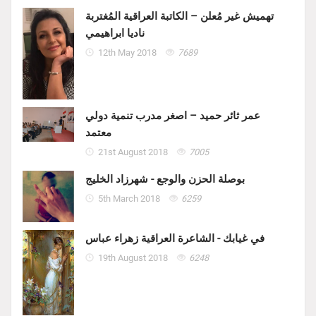
تهميش غير مُعلن – الكاتبة العراقية المُغتربة
ناديا ابراهيمي
12th May 2018
7689
عمر ثائر حميد – اصغر مدرب تنمية دولي
معتمد
21st August 2018
7005
بوصلة الحزن والوجع - شهرزاد الخليج
5th March 2018
6259
في غيابك - الشاعرة العراقية زهراء عباس
19th August 2018
6248