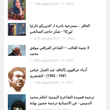
14th August 2018
5685
العاقر .. مسرحية نادرة لـ "فديريكو غارثيا
لوركا" - شكر حاجم الصالحي
27th January 2019
5665
لا نجمة للغائب – الشاعر العراقي موفق
محمد
30th August 2018
5550
أدباء عراقيون (الناقد عبد الجبار عباس
1941 - 1992) - الشنفرى
19th August 2018
5527
ترجمة قصيدة الشاعرة اليمنية: احلام محمد
الدميني - عن الاسبانية ترجمة حسين نهابة
30th April 2019
5518