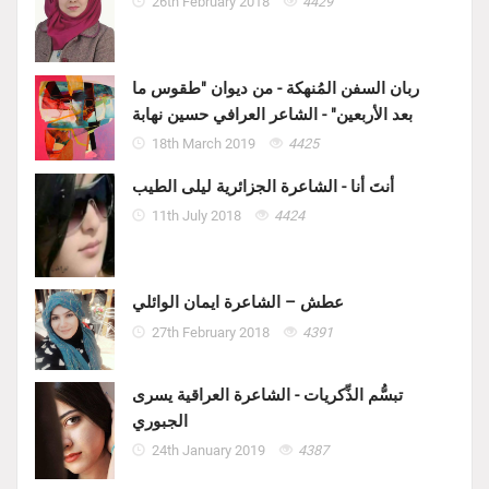
26th February 2018
4429
ربان السفن المُنهكة - من ديوان "طقوس ما
بعد الأربعين" - الشاعر العرافي حسين نهابة
18th March 2019
4425
أنتَ أنا - الشاعرة الجزائرية ليلى الطيب
11th July 2018
4424
عطش – الشاعرة ايمان الوائلي
27th February 2018
4391
تبسُّم الذِّكريات - الشاعرة العراقية يسرى
الجبوري
24th January 2019
4387