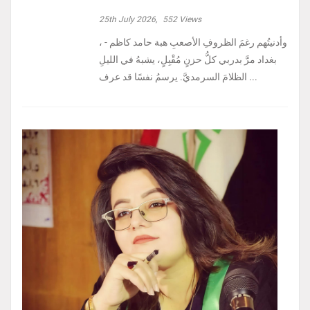
25th July 2026,
552
Views
، وأدنيتُهم رغمَ الظروفِ الأصعبِ هبة حامد كاظم -
بغداد مرَّ بدربي كلُّ حزنٍ مُقْبِلٍ، يشبهُ في الليلِ
الظلامَ السرمديَّ. يرسمُ نفسًا قد عرف ...