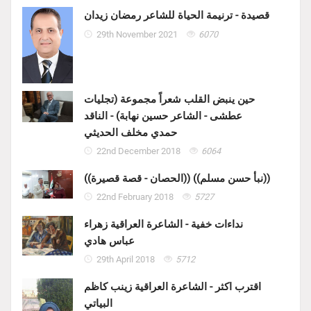
قصيدة - ترنيمة الحياة للشاعر رمضان زيدان
29th November 2021
6070
حين ينبض القلب شعراً مجموعة (تجليات
عطشى - الشاعر حسين نهابة) - الناقد
حمدي مخلف الحديثي
22nd December 2018
6064
((الحصان - قصة قصيرة)) ((نبأ حسن مسلم))
22nd February 2018
5727
نداءات خفية - الشاعرة العراقية زهراء
عباس هادي
29th April 2018
5712
اقترب اكثر - الشاعرة العراقية زينب كاظم
البياتي