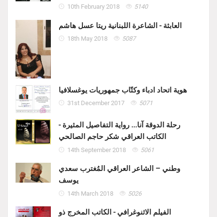
10th February 2018
5140
العابثة - الشاعرة اللبنانية ريتا عسل هاشم
18th May 2018
5087
هوية اتحاد ادباء وكتّاب جمهوريات يوغسلافيا
31st December 2017
5071
رحلة الدوقة آنا... رواية التفاصيل المثيرة -
الكاتب العراقي شكر حاجم الصالحي
14th September 2018
5061
وطني – الشاعر العراقي المُغترب سعدي
يوسف
14th March 2018
5026
الفيلم الاثنوغرافي - الكاتب المخرج ذو