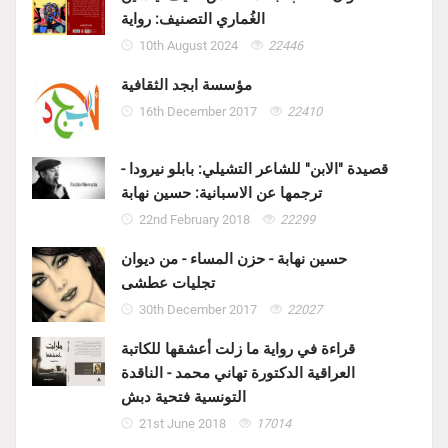
الغُماري التصنيف: رواية
10th August 2024
22446
مؤسسة ابجد الثقافية
16th December 2017
22410
قصيدة "الابن" للشاعر التشيلي: بابلو نيرودا -
ترجمها عن الاسبانية: حسين نهابة
22nd February 2018
22299
حسين نهابة - حزن المساء - من ديوان
تجليات عطشى
30th December 2017
22027
قراءة في رواية ما زلت أعشقها للكاتبة
العراقية الدكتورة تهاني محمد - الناقدة
التونسية فتحية دبش
21st June 2018
17014