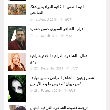
لئيم النفس - الكاتبة العراقية پرشنگ
الصالحي
1st August 2018
4627
قرار - الشاعر السوري حسن جقمرة
13th March 2018
4612
تعال - الشاعرة العراقية المُغتربة راقية
مهدي
27th December 2018
4573
غصن زيتون - الشاعر العراقي حسين نهابة -
من ديوان "طقوس ما بعد الأربعين"
28th February 2019
4568
ترجمة قصيدة الشاعرة العراقية: ابتهال