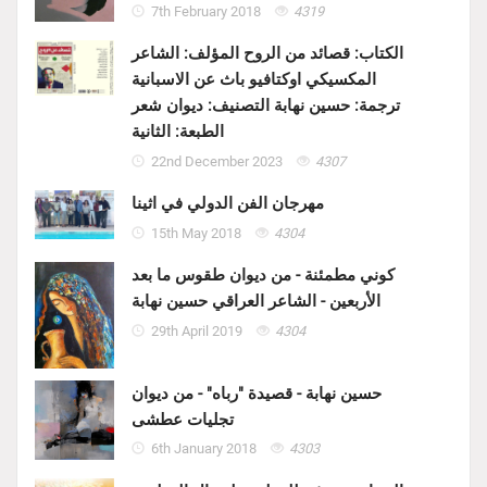
7th February 2018
4319
الكتاب: قصائد من الروح المؤلف: الشاعر
المكسيكي اوكتافيو باث عن الاسبانية
ترجمة: حسين نهابة التصنيف: ديوان شعر
الطبعة: الثانية
22nd December 2023
4307
مهرجان الفن الدولي في اثينا
15th May 2018
4304
كوني مطمئنة - من ديوان طقوس ما بعد
الأربعين - الشاعر العراقي حسين نهابة
29th April 2019
4304
حسين نهابة - قصيدة "رباه" - من ديوان
تجليات عطشى
6th January 2018
4303