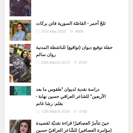
ثلجٌ أحمر - القاصّة السورية فاتن بركات
31st May 2020
4806
حفلة توقيع ديوان (تواقيع) للناشطة المدنية
روان سالم
25th March 2019
4743
دراسة نقدية لديوان "طقوس ما بعد
الأربعين" للشاعر العراقي حسين نهابة -
بقلم: رشا غانم
12th March 2018
4740
حينَ تتآمرُ العصافيرُ! قراءة نقديّة لقصيدة
(مؤامرة العصافير) للشّاعر العراقيّ حسين