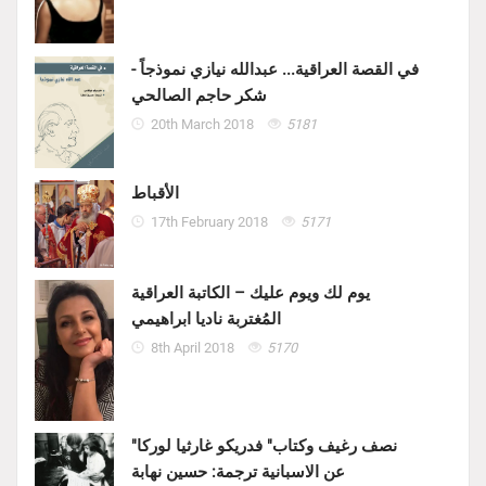
في القصة العراقية... عبدالله نيازي نموذجاً -
شكر حاجم الصالحي
20th March 2018
5181
الأقباط
17th February 2018
5171
يوم لك ويوم عليك – الكاتبة العراقية
المُغتربة ناديا ابراهيمي
8th April 2018
5170
"نصف رغيف وكتاب" فدريكو غارثيا لوركا
عن الاسبانية ترجمة: حسين نهابة