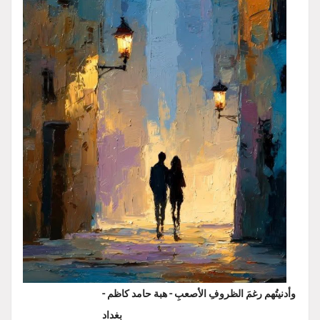
وأدنيتُهم رغمَ الظروفِ الأصعبِ - هبة حامد كاظم -
بغداد