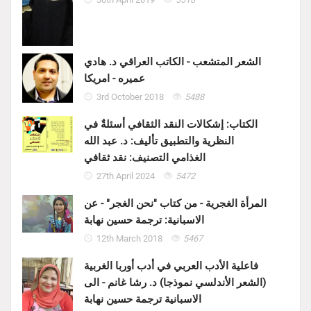
الشعر المتشعب - الكاتب العراقي د. هادي
عميره - امريكا
3rd October 2018
5488
الكتاب: إشكالات النقد الثقافي أسئلةٌ في
النظرية والتطبيق تأليف: د. عبد الله
الغذامي التصنيف: نقد ثقافي
27th April 2024
5472
المرأة الغجرية - من كتاب "نحن الغجر" - عن
الاسبانية: ترجمة حسين نهابة
12th March 2018
5467
فاعلية الأدب العربي في أدب أوربا الغربية
(الشعر الأندلسي نموذجا) د. رشا غانم - الى
الاسبانية ترجمة حسين نهابة