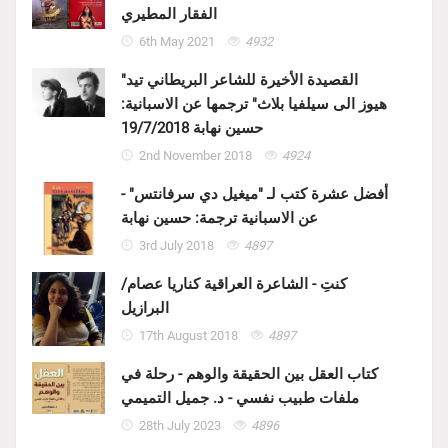
الفقار المطيري
6th May 2021
4932
"القصيدة الأخيرة للشاعر البريطاني تيد
هيوز الى سيلفيا بلاث" ترجمها عن الاسبانية:
حسين نهابة 19/7/2018
2nd November 2018
4924
أفضل عشرة كتب لـ "ميغيل دي سرفانتس" -
عن الاسبانية ترجمة: حسين نهابة
3rd July 2018
4897
كنتِ - الشاعرة العراقية كناريا عصام/
البرازيل
17th August 2018
4897
كتاب العقل بين الحقيقة والوهم - رحلة في
ملفات طبيب نفسي - د. جميل التميمي
28th July 2023
4896