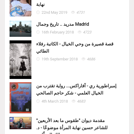
نهابة
22nd May 2019
4731
مدريد .. تاريخ وجمال Madrid
16th February 2018
4723
قصة قصيرة من وحي الخيال - الكاتبة رفلاء
الطائي
19th September 2018
4686
إمبراطورية ري - آفاراكس... رواية تقترب من
الخيال العلمي - شكر حاجم الصالحي
4th March 2018
4683
مقدمة ديوان "طقوس ما بعد الأربعين"
للشاعر حسين نهابة المرأة موضوعًا - د.