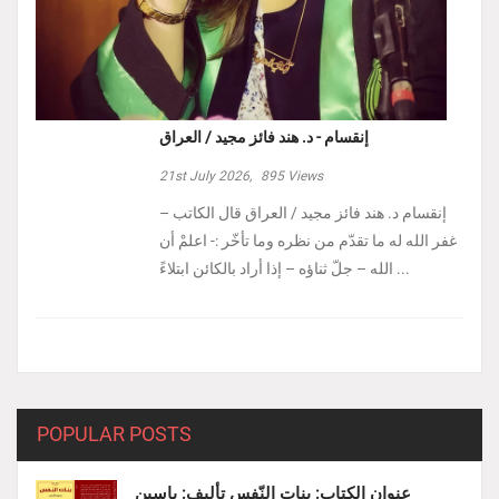
إنقسام - د. هند فائز مجيد / العراق
21st July 2026,
895
Views
إنقسام د. هند فائز مجيد / العراق ‏قال الكاتب –
غفر الله له ما تقدّم من نظره وما تأخّر :- ‏اعلمْ أن
الله – جلّ ثناؤه – إذا أراد بالكائن ابتلاءً ...
POPULAR POSTS
عنوان الكتاب: بنات النّفس تأليف: ياسين