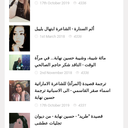
17th October 2019
4336
ألم السنارة - الشاعرة ابتهال بليبل
1st March 2018
4336
مائة شيبة، وشيبة حسين نهابة... في مرآة
الوقت - الناقد شكر حاجم الصالحي
2nd November 2018
4336
ترجمة قصيدة (المرآة) للشاعرة الاماراتية
اسماء صقر القاسمي - الى الاسبانية ترجمة
حسين نهابة
17th October 2019
4331
قصيدة "طريد" - حسين نهابة - من ديوان
تجليات عطشى