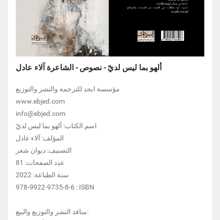
ألهو بما ليس لديّ - نصوص - الشاعرة آلاء عادل
مؤسسة ابجد للترجمة والنشر والتوزيع
www.ebjed.com
info@ebjed.com
اسم الكتاب: ألهو بما ليس لديّ
المؤلف: آلاء عادل
التصنيف: ديوان شعر
عدد الصفحات: 81
سنة الطباعة: 2022
978-9922-9735-8-6 : ISBN
منافذ النشر والتوزيع والبيع: