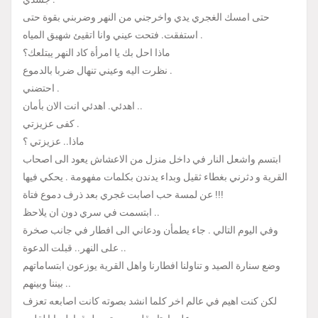
حتى امسك الغجري يدي واخرجني من النهر وضربني بقوة حتى
استفقت. فتحت عيني وانا اتقيئ شهيق المياه .
ماذا احل بك يا امرأة كاد النهر يبتلعك؟
نظرت اليه وعيني تنهال ضربا بالدموع .
احتضني .
اهدئي. اهدئي انت الان بأمان ..
كفى عزيزتي .
ماذا.. عزيزتي ؟
ابتسم واشعل النار في داخل منزل من الاعشاش يعود الى اصحاب
القرية و دثرني بغطاء ثقيل وبداء يدندن بكلمات مفهومة . يحكي فيها
عن لمسة حب اصابت غجري بعد ذرف دموع فتاة !!!
ابتسمت في سري دون ان يلاحظ ..
وفي اليوم التالي . جاء يطمأن ودعاني الى افطار في جانب صخرة
على النهر.. قبلت الدعوة ..
وضع سنارة الصيد و تناولنا افطارنا واهل القرية يوزعون ابتساماتهم
بيننا وبينهم ..
لكن كنت اهيم في عالم اخر كلما انشد بصوته كانت اصابعه تعزف