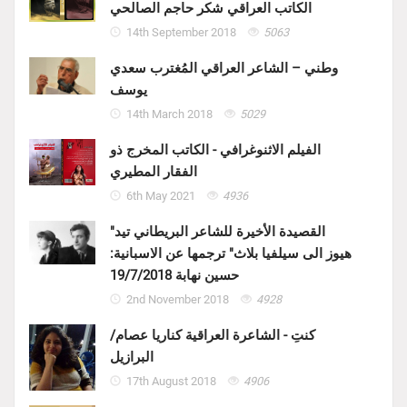
الكاتب العراقي شكر حاجم الصالحي
14th September 2018
5063
وطني – الشاعر العراقي المُغترب سعدي
يوسف
14th March 2018
5029
الفيلم الاثنوغرافي - الكاتب المخرج ذو
الفقار المطيري
6th May 2021
4936
"القصيدة الأخيرة للشاعر البريطاني تيد
هيوز الى سيلفيا بلاث" ترجمها عن الاسبانية:
حسين نهابة 19/7/2018
2nd November 2018
4928
كنتِ - الشاعرة العراقية كناريا عصام/
البرازيل
17th August 2018
4906