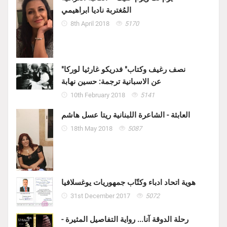
المُغتربة ناديا ابراهيمي
8th April 2018
5170
"نصف رغيف وكتاب" فدريكو غارثيا لوركا
عن الاسبانية ترجمة: حسين نهابة
10th February 2018
5141
العابثة - الشاعرة اللبنانية ريتا عسل هاشم
18th May 2018
5087
هوية اتحاد ادباء وكتّاب جمهوريات يوغسلافيا
31st December 2017
5072
رحلة الدوقة آنا... رواية التفاصيل المثيرة -