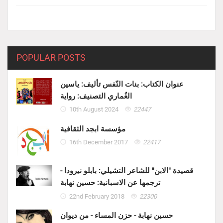
POPULAR POSTS
عنوان الكتاب: بنات النّفس تأليف: ياسين
الغُماري التصنيف: رواية
10th August 2024
22447
مؤسسة ابجد الثقافية
16th December 2017
22417
قصيدة "الابن" للشاعر التشيلي: بابلو نيرودا -
ترجمها عن الاسبانية: حسين نهابة
22nd February 2018
22300
حسين نهابة - حزن المساء - من ديوان