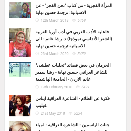
المرأة الغجرية - من كتاب "نحن الغجر" - عن
الاسبانية: ترجمة حسين نهابة
12th March 2018
5469
فاعلية الأدب العربي في أدب أوربا الغربية
(الشعر الأندلسي نموذجا) د. رشا غانم - الى
الاسبانية ترجمة حسين نهابة
23rd March 2020
5459
الحرمان في بعض قصائد "تجليات عطشى"
للشاعر العراقي حسين نهابة - رشا سمير
غانم الاردن - الجامعة الهاشمية
19th February 2018
5421
فكرة عن الظلام - الشاعرة العراقية ايناس
فيليب.
21st May 2018
5234
جنات الياسمين - الشاعرة العراقية : لمياء