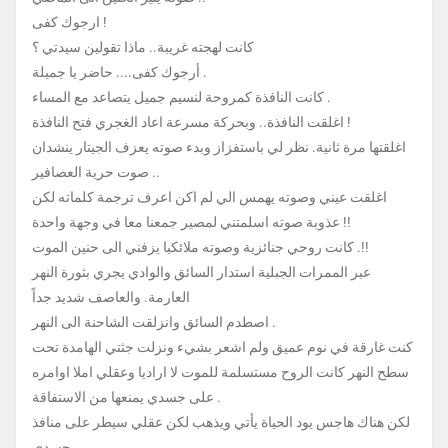
ارجوك كفى !
كانت لهجته غريبة.. ماذا تقولين سيدتي ؟
أرجوك كفى.... حاضر يا جميلة .
كانت النافذة كمروحة لنسيم جميل يتصاعد مع المساء .
اغلقت النافذة.. وبحركة مسرعة اعاد الغجري فتح النافذة !
اغلقتها مرة ثانية. نظر لي باستفزاز وبدء صوته يعزف الجيتار ينشدان
صوت حرية العصافير ..
اغلقت عيني وصوته يهمس الي لم اكن اعرف ترجمة كلماته لكن
عذوبة صوته اسلمتني لمصير جمعنا معا في وجهة واحدة !!
كانت روحي جنائزية وصوته ملائكيا يزفني الى حنين الموت .!!
عبر الممرات الجبلية استدار السائق والوادي يجري بثورة النهر
العارمة. والعاصف شديد جداً
اصطدم السائق وانزلقت الشاحنة الى النهر .
كنت غارقة في نوم عميق ولم اشعر بشيء ونزلت جثتي الهامدة تحت
سطح النهر كانت الروح مستسلمة للموت لا اراديا وعقلي املا اوامره
على جسدي يمنعها من الاستفاقة .
لكن هناك هاجس يود الحياة يأتي ويذهب لكن عقلي سيطر على منافذ
جسدي .