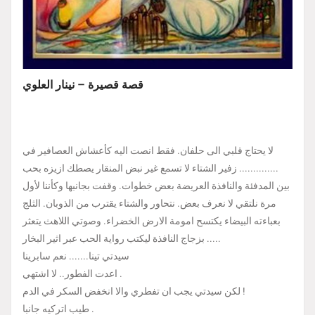
قصة قصيرة – نينار العلوي
لا يحتاج قلبي الى حلفان. فقط انصت اليه كأعشاش العصافير في
زفير الشتاء لا تسمع غير نبض المنقار يصطك ازيزه بحب ..............
بين المدفئة والنافذة العريضة بعض خطوات. وقفت بجانبها وكأننا لأول
مرة نلتقي لا نعرف بعض. نتحاور والشتاء يقترب من الذوبان. الثلج
بعباءته البيضاء يكتسح امومة الارض الخضراء. وصوتي اللاهث يتعثر
بزجاج النافذة ليكتب رواية الحب عبر اثير البخار .....
سيدتي تينا....... نعم سابرينا
اعدت الفطور.. لا اشتهي .
لكن سيدتي يجب ان تفطري والا انخفض السكر في الدم !
طيب اتركيه جانبا .