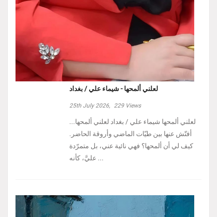
لعلني ألمحها - شيماء علي / بغداد
25th July 2026,
229
Views
لعلني ألمحها شيماء علي / بغداد لعلني ألمحها...
أفتّش عنها بين طيّات الماضي وأروقة الحاضر.
كيف لي أن ألمحها؟ فهي نائية عني، بل متمرّدة
عليَّ، كأنه ...