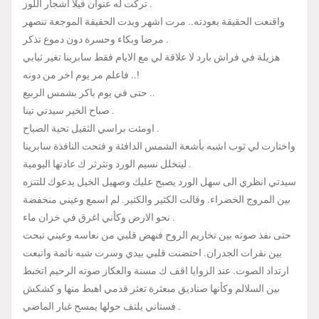
تركت له عنوان فيلا اشجار اللوز .
واقنعت الحقيقة بعودته.. مرت اشهر وبدت الحقيقة الموجعة تنصهر
مرضا وبكاء وحسرة دون دموع تذكر .
هزيلة في فراش بارد لا علاقة لي مع الايام فقط سابرينا تغير ثيابي
فاعلم مر يوم اخر من دونه ..!
حتى في يوم باكر بشمس الربيع ..
صباح الخير سيدتي تينا .
اومئت براسي الثقيل تحية الصباح .
واختارت لي ثوب اشبه بأشعة الشمس الدافئة و فتحت النافذة سابرينا
ليتخلل نسيم الورد وتثرثر ك عادتها اليومية .
سيدتي انظري الى سهل الورد يصبح عليك وصهيل الخيل يدعوك للتنزه
بين المروج الخضراء. وقالت الكثير والكثير. لم اسمع وعيني منخفضة
نحو الارض وكأني اغرق في خزان ماء .
حتى نفذ صوته بين تخاريم الروح فنهض قلبي من نعاسه وعيني تبحث
بين نقرات الجدران. احتضنت قلبي بيدي وسرت شبه نائمة واتبعت
ارتداد الصوت. عند الزوايا اقف ك مسنة والعكاز صوته الرحيم اتخبط
بين السلالم وكأنها صناديق مبعثرة تعثر قدمي اهبط منها و كشكش
فستاني يلتف حولها يمسح غبار الماضي .