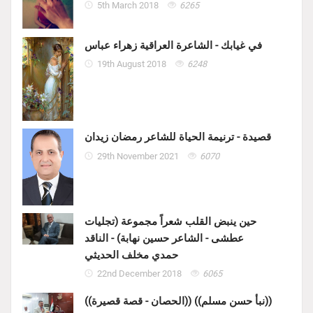
5th March 2018
6265
في غيابك - الشاعرة العراقية زهراء عباس
19th August 2018
6248
قصيدة - ترنيمة الحياة للشاعر رمضان زيدان
29th November 2021
6070
حين ينبض القلب شعراً مجموعة (تجليات
عطشى - الشاعر حسين نهابة) - الناقد
حمدي مخلف الحديثي
22nd December 2018
6065
((الحصان - قصة قصيرة)) ((نبأ حسن مسلم))