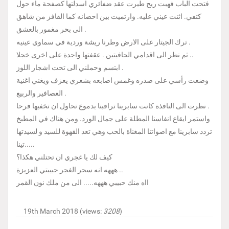
فتحت الباب فهبت ريح طيرت عقد ضفائري اسدلتها كصفحة ماء حول
كتفي. اثنت عيني عليه. وارتميت بين احضانه كما القافز من شاهق
الى بحر مغمور بالعشق .
ترك الجيتار على الارض وطرنا ريشة وردية في سماوي عينيه .
ثم نظر الى اقدامي الحافيتين . عقفتها واحدة على اخرى خجلا ..
ابتسم وحملني الى تحت اشجار اللوز .
وضعت رأسي على صدره وغمس اصابعه بشعري يعزف ويغني اغنية
العصافير والربيع .
نظرت الى النافذة كانت سابرينا تراقبنا بدموع تحاول ان تخفيها فرحا .
واستمر ايقاع انفاسنا المطلة على جمال الورد. ومن هناك في المطبخ
تردد سابرينا مع اصواتنا المغناة بالحب وهي تعد القهوة للسيد و لسيدتها
تينا.....
كيف لك يا غجري ان تحتلني هكذا؟
هههه انه سحر الغجر حبيبتي العزيزة ..
ااه منك حبيبي هههه..... الى من ملك نون القمر
19th March 2018 (views:
3208
)