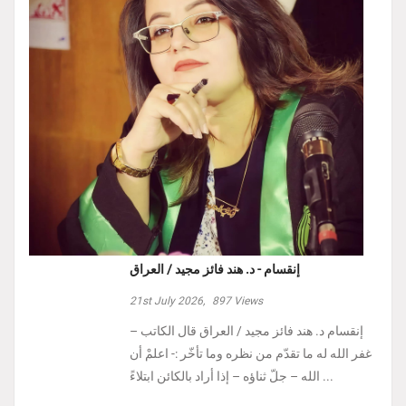
إنقسام - د. هند فائز مجيد / العراق
21st July 2026,
897
Views
إنقسام د. هند فائز مجيد / العراق ‏قال الكاتب –
غفر الله له ما تقدّم من نظره وما تأخّر :- ‏اعلمْ أن
الله – جلّ ثناؤه – إذا أراد بالكائن ابتلاءً ...