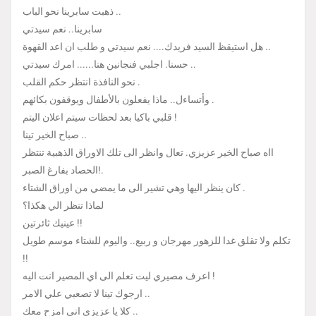
ذهبت سابرينا نحو الباب ..
سابرينا.. نعم سيدتي
هل استيقظ السيد فريدك.... نعم سيدتي و طلب ان اعد القهوة ..
حسنا. اجلبي فنجانين هنا...... امرك سيدتي ..
نحو النافذة انتظر حكم القلب .
وأتساءل.. ماذا يفعلون بالأطفال ويوقفون بكائهم .
قلبي باكيا بعد لحظات سيتم اعلان اليتم !
صباح الخير تينا ..
ااه صباح الخير عزيزي. تعال وانظر الى تلك الاوراق الذهبية تنتظر
الحصاد بفارغ الصبر!.
كان ينظر اليها وهي تشير الى ما يمضي من اوراق الشتاء .
لماذا تنظر الي هكذا؟
عينيك ثائرتين !!
تكلم ولا تقلق غدا للزهور مهرجان و ربيع.. واليوم للشتاء موسم طويل
!!
اعرف مصيري ليت تعلم الى اي المصير انت اليه !
ارجوك تينا لا تصعبي علي الامر ..
كلا يا عزيزي اني امزح معك ..