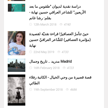
دراسة نقدية لديوان "طقوس ما بعد
الأربعين" للشاعر العراقي حسين نهابة -
بقلم: رشا غانم
12th March 2018
4740
حينَ تتآمرُ العصافيرُ! قراءة نقديّة لقصيدة
(مؤامرة العصافير) للشّاعر العراقيّ حسين
نهابة
22nd May 2019
4733
مدريد .. تاريخ وجمال Madrid
16th February 2018
4723
قصة قصيرة من وحي الخيال - الكاتبة رفلاء
الطائي
19th September 2018
4686