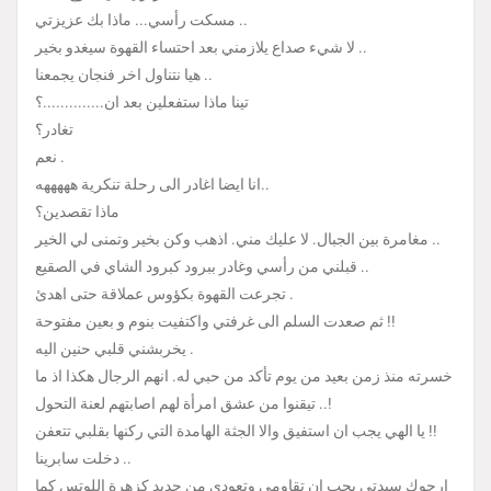
مسكت رأسي... ماذا بك عزيزتي ..
لا شيء صداع يلازمني بعد احتساء القهوة سيغدو بخير ..
هيا نتناول اخر فنجان يجمعنا ..
تينا ماذا ستفعلين بعد ان..............؟
تغادر؟
نعم .
انا ايضا اغادر الى رحلة تنكرية هههههه..
ماذا تقصدين؟
مغامرة بين الجبال. لا عليك مني. اذهب وكن بخير وتمنى لي الخير ..
قبلني من رأسي وغادر ببرود كبرود الشاي في الصقيع ..
تجرعت القهوة بكؤوس عملاقة حتى اهدئ .
ثم صعدت السلم الى غرفتي واكتفيت بنوم و بعين مفتوحة !!
يخربشني قلبي حنين اليه .
خسرته منذ زمن بعيد من يوم تأكد من حبي له. انهم الرجال هكذا اذ ما
تيقنوا من عشق امرأة لهم اصابتهم لعنة التحول ..!
يا الهي يجب ان استفيق والا الجثة الهامدة التي ركنها بقلبي تتعفن !!
دخلت سابرينا ..
ارجوك سيدتي يجب ان تقاومي وتعودي من جديد كزهرة اللوتس كما