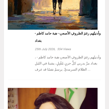
وأدنيتُهم رغمَ الظروفِ الأصعبِ - هبة حامد كاظم -
بغداد
25th July 2026,
554
Views
، وأدنيتُهم رغمَ الظروفِ الأصعبِ هبة حامد كاظم -
بغداد مرَّ بدربي كلُّ حزنٍ مُقْبِلٍ، يشبهُ في الليلِ
الظلامَ السرمديَّ. يرسمُ نفسًا قد عرف ...