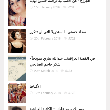
الجراح - عن الاسبانية ترجمة حسين نهابة
15th January 2019
5204
سعاد حسني.. السندريلا التي لن تتكرر
20th February 2018
5202
في القصة العراقية... عبدالله نيازي نموذجاً -
شكر حاجم الصالحي
20th March 2018
5184
الأقباط
17th February 2018
5172
يوم لك ويوم عليك – الكاتبة العراقية