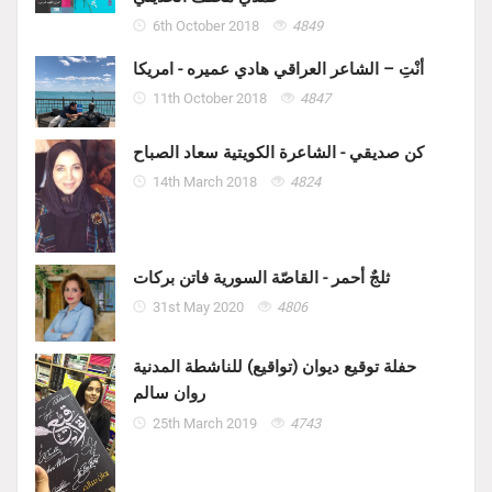
6th October 2018
4849
أنْتِ – الشاعر العراقي هادي عميره - امريكا
11th October 2018
4847
كن صديقي - الشاعرة الكويتية سعاد الصباح
14th March 2018
4824
ثلجٌ أحمر - القاصّة السورية فاتن بركات
31st May 2020
4806
حفلة توقيع ديوان (تواقيع) للناشطة المدنية
روان سالم
25th March 2019
4743