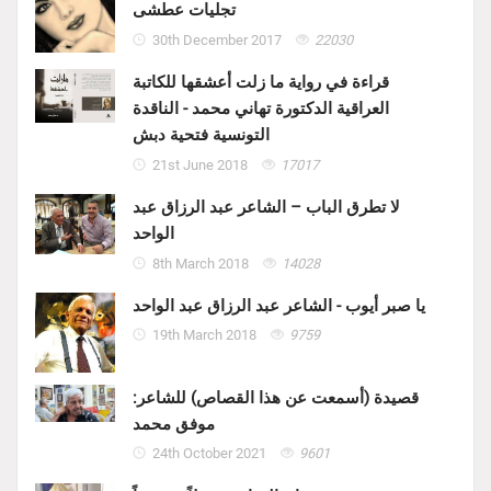
تجليات عطشى
30th December 2017
22030
قراءة في رواية ما زلت أعشقها للكاتبة
العراقية الدكتورة تهاني محمد - الناقدة
التونسية فتحية دبش
21st June 2018
17017
لا تطرق الباب – الشاعر عبد الرزاق عبد
الواحد
8th March 2018
14028
يا صبر أيوب - الشاعر عبد الرزاق عبد الواحد
19th March 2018
9759
قصيدة (أسمعت عن هذا القصاص) للشاعر:
موفق محمد
24th October 2021
9601