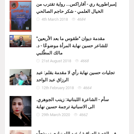
إمبراطورية ري - آفاراكس... رواية تقترب من
الخيال العلمي - شكر حاجم الصالحي
4th March 2018
4684
مقدمة ديوان "طقوس ما بعد الأربعين"
للشاعر حسين نهابة المرأة موضوعًا - د.
مالك المطّلبي
21st August 2018
4668
تجليات حسين نهابة رأي لا مقدمة بقلم: عبد
الرزاق عبد الواحد
12th February 2018
4664
سأم - الشاعرة اللبنانية: زينب الجوهري.
الى الاسبانية ترجمة حسين نهابة
29th March 2020
4662
في القصة العراقية / عبد الله نيازي نموذجاً -