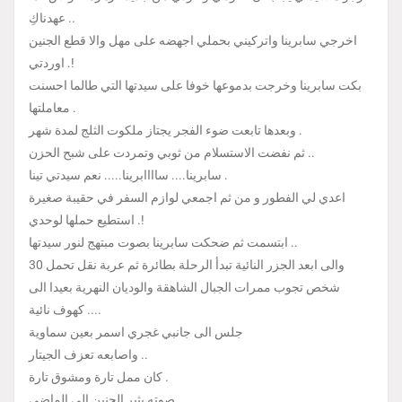
عهدناكِ ..
اخرجي سابرينا واتركيني بحملي اجهضه على مهل والا قطع الجنين
اوردتي .!
بكت سابرينا وخرجت بدموعها خوفا على سيدتها التي طالما احسنت
معاملتها .
وبعدها تابعت ضوء الفجر يجتاز ملكوت الثلج لمدة شهر .
ثم نفضت الاستسلام من ثوبي وتمردت على شبح الحزن ..
سابرينا.... ساااابرينا..... نعم سيدتي تينا .
اعدي لي الفطور و من ثم اجمعي لوازم السفر في حقيبة صغيرة
استطيع حملها لوحدي .!
ابتسمت ثم ضحكت سابرينا بصوت مبتهج لنور سيدتها ..
والى ابعد الجزر النائية تبدأ الرحلة بطائرة ثم عربة نقل تحمل 30
شخص تجوب ممرات الجبال الشاهقة والوديان النهرية بعيدا الى
كهوف نائية ....
جلس الى جانبي غجري اسمر بعين سماوية
واصابعه تعزف الجيتار ..
كان ممل تارة ومشوق تارة .
صوته يثير الحنين الى الماضي ..