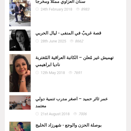
سنان العزاوي ممثلاً ومخرجاً
24th February 2018
8983
قصة غريبٌ في المنفى - ليال الحربي
28th June 2025
8662
تهميش غير مُعلن – الكاتبة العراقية المُغتربة
ناديا ابراهيمي
12th May 2018
7691
عمر ثائر حميد – اصغر مدرب تنمية دولي
معتمد
21st August 2018
7006
بوصلة الحزن والوجع - شهرزاد الخليج