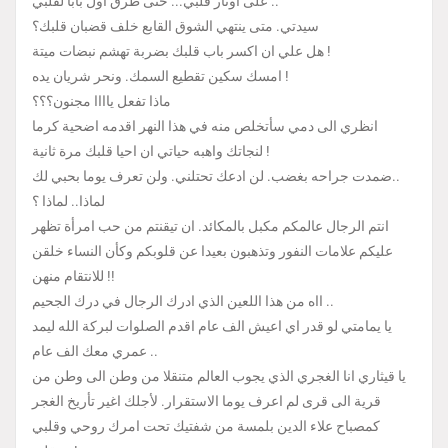
على اوتار قلبي... حتى طرق اول بابا لقلبي ..
سيدتي. متى ينتهي الشوق القابع خلف قضبان قلبك؟
هل علي ان اكسر باب قلبك بضربة تهشم نبضات ميتة !
امسك سكين تقطيع السمك. ونحر شريان يده !
ماذا تفعل ياااا مجنون؟؟؟
انظري الى دمي سأتخلص منه في هذا النهر اقدمه اضحية كرما
لنجاتك واهبه حياتي ان احيا قلبك مرة ثانية !
ضمدت جراحه بغضب. لن ادعك تحتلني. ولن تعرف يوما بحبي لك..
لماذا.. لماذا ؟
انتم الرجال عالمكم مكبل بالمكائد. ان تيقنتم من حب امرأة تظهر
عليكم علامات النفور وتذهبون بعيدا عن قلوبكم وكأن النساء خلقن
للانتقام منهن !!
ااه من هذا اللعين الذي ادرك الرجال في درك الجحيم ..
يا يمامتي لو قدر اي اعيش الف عام اقدم الصلوات لبركة الله ليمد
عمري معك الف عام ..
يا قيثاري انا الغجري الذي يجوب العالم متنقلا من وطن الى وطن من
قرية الى قرى لم اعرف يوما الاستقرار. لأجلك اغير تأريخ الغجر
كمصباح علاء الدين بلمسة من شفتيك تحت امرك روحي وقلبي