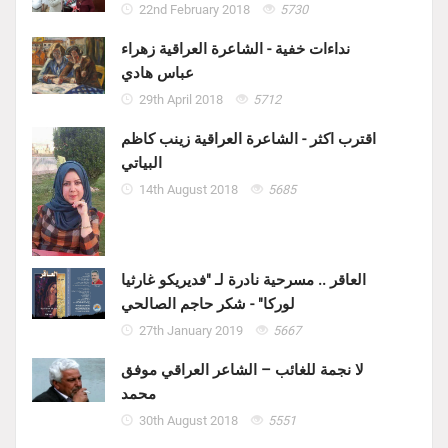
22nd February 2018
5730
نداءات خفية - الشاعرة العراقية زهراء
عباس هادي
29th April 2018
5712
اقترب اكثر - الشاعرة العراقية زينب كاظم
البياتي
14th August 2018
5685
العاقر .. مسرحية نادرة لـ "فديريكو غارثيا
لوركا" - شكر حاجم الصالحي
27th January 2019
5667
لا نجمة للغائب – الشاعر العراقي موفق
محمد
30th August 2018
5551