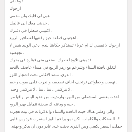
وعقلي !
ارجوك
هبي لي قلبك ولن تندمي .
خذيني معك الى عالمك .
اكتبيني سطرا في دفترك .
اعجنيني قطعة خبز وفتتيها لعصافير الربيع .
ارجوك لا تمضي ك ام عزباء تستذكر حكايتنا بندم. دعي الوليد ينبض لا
تجهضيه .
قدميني تلاوة لعطرك اصنعي مني قيثارة في بحرك.
لتغلق نافذة الشتاء ونتبرعم مع زهر الربيع في مساء عاصف بالنجم
الدري. ننشد الاغاني تحت اشجار اللوز .
نهضت وخطواتي ترتجف اخاف تصديقه وانذرت قلبي بموت رحيم .
لا تتركيني.. تينا.. تينا.. لا تتركيني وحيدا ..
اخذت بعضي المتشظي من النهر. وارتديت من حديد الباص واقيا من
حبه و ودعته ك سعفة تتمايل بهدر الريح .
والى وطني هناك حيث النافذة والشتاء والذكريات في بيت هجرته
الضحكات والكلمات. لكن نمو براعم اللوز استفزت فردوس قلبي ..!!
حملت السفر بكعبي وبين القرى بحثت عنه. غادر دون ان يذكر وجهته..