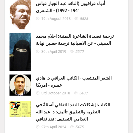
أدباء عراقيون (الناقد عبد الجبار عباس
1941 - 1992) - الشنفرى
19th August 2018
5528
ترجمة قصيدة الشاعرة اليمنية: احلام محمد
الدميني - عن الاسبانية ترجمة حسين نهابة
30th April 2019
5520
الشعر المتشعب - الكاتب العراقي د. هادي
عميره - امريكا
3rd October 2018
5488
الكتاب: إشكالات النقد الثقافي أسئلةٌ في
النظرية والتطبيق تأليف: د. عبد الله
الغذامي التصنيف: نقد ثقافي
27th April 2024
5475