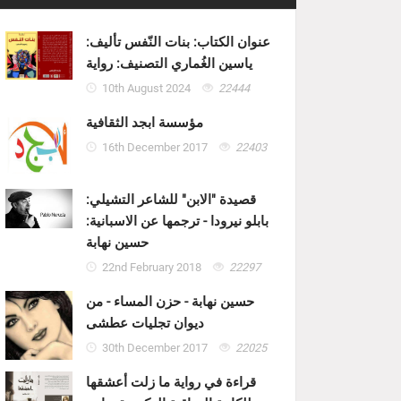
عنوان الكتاب: بنات النّفس تأليف:
ياسين الغُماري التصنيف: رواية
10th August 2024
22444
مؤسسة ابجد الثقافية
16th December 2017
22403
قصيدة "الابن" للشاعر التشيلي:
بابلو نيرودا - ترجمها عن الاسبانية:
حسين نهابة
22nd February 2018
22297
حسين نهابة - حزن المساء - من
ديوان تجليات عطشى
30th December 2017
22025
قراءة في رواية ما زلت أعشقها