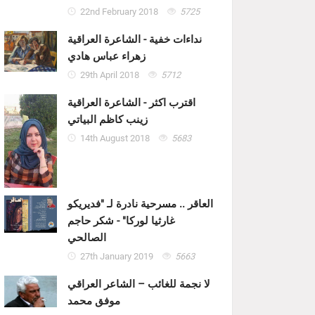
22nd February 2018
5725
نداءات خفية - الشاعرة العراقية
زهراء عباس هادي
29th April 2018
5712
اقترب اكثر - الشاعرة العراقية
زينب كاظم البياتي
14th August 2018
5683
العاقر .. مسرحية نادرة لـ "فديريكو
غارثيا لوركا" - شكر حاجم
الصالحي
27th January 2019
5663
لا نجمة للغائب – الشاعر العراقي
موفق محمد