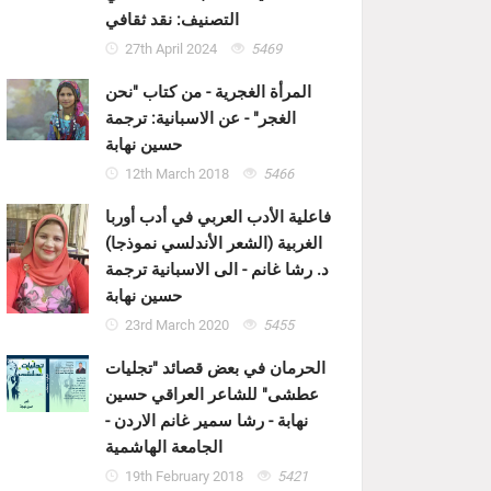
التصنيف: نقد ثقافي
27th April 2024
5469
المرأة الغجرية - من كتاب "نحن
الغجر" - عن الاسبانية: ترجمة
حسين نهابة
12th March 2018
5466
فاعلية الأدب العربي في أدب أوربا
الغربية (الشعر الأندلسي نموذجا)
د. رشا غانم - الى الاسبانية ترجمة
حسين نهابة
23rd March 2020
5455
الحرمان في بعض قصائد "تجليات
عطشى" للشاعر العراقي حسين
نهابة - رشا سمير غانم الاردن -
الجامعة الهاشمية
19th February 2018
5421