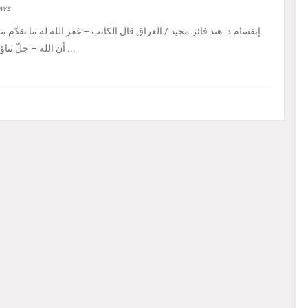
ews
إنقسام د. هند فائز مجيد / العراق ‏قال الكاتب – غفر الله له ما تقدّم من 
أن الله – جلّ ثناؤه – إذا أراد بالكائن ابتلاءً ...