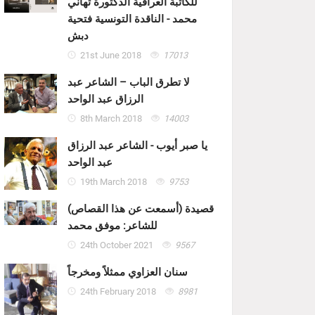
للكاتبة العراقية الدكتورة تهاني
محمد - الناقدة التونسية فتحية
دبش
21st June 2018
17013
لا تطرق الباب – الشاعر عبد
الرزاق عبد الواحد
8th March 2018
14003
يا صبر أيوب - الشاعر عبد الرزاق
عبد الواحد
19th March 2018
9753
قصيدة (أسمعت عن هذا القصاص)
للشاعر: موفق محمد
24th October 2021
9567
سنان العزاوي ممثلاً ومخرجاً
24th February 2018
8981