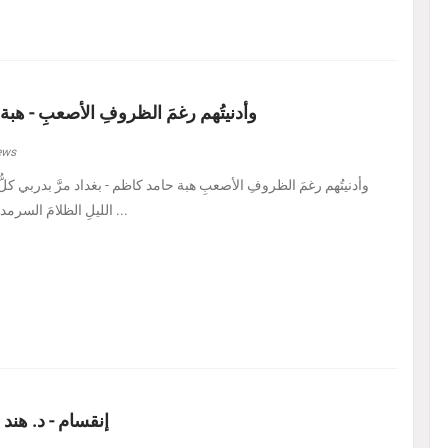
وأدنيتُهم رغمَ الظروفِ الأصعبِ - هبة
ews
الليلِ الظلامَ السرمديَّ. يرسمُ نفسًا قد عرف ...
إنقسام - د. هند 