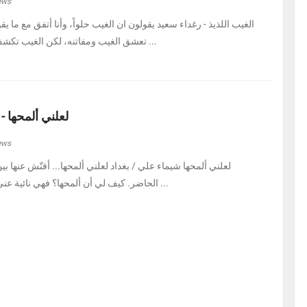
ews
الغيب اللذيذ - رغداء سعيد يقولون ان الغيب حلواً، وأنا أتفق مع ما يق
تعشق الغيب ومفاتنه، لكن الغيب تكشف لي اليوم في هيئة حل ...
لعلني ألمحها -
ews
لعلني ألمحها شيماء علي / بغداد لعلني ألمحها... أفتّش عنها ب
الحاضر. كيف لي أن ألمحها؟ فهي نائية عني، بل متمرّدة عليَّ، كأنه ...