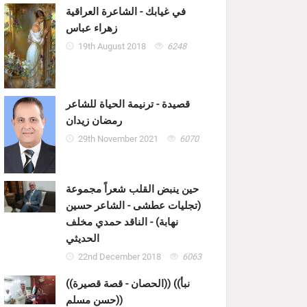
في غيابك - الشاعرة العراقية
زهراء عباس
19th August 2018
6248
قصيدة - ترنيمة الحياة للشاعر
رمضان زيدان
29th November 2021
6070
حين ينبض القلب شعراً مجموعة
(تجليات عطشى - الشاعر حسين
نهابة) - الناقد حمدي مخلف
الحديثي
22nd December 2018
6063
((الحصان - قصة قصيرة)) ((نبأ
حسن مسلم))