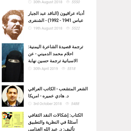
30th August 2018
5550
أدباء عراقيون (الناقد عبد الجبار
عباس 1941 - 1992) - الشنفرى
19th August 2018
5522
ترجمة قصيدة الشاعرة اليمنية:
احلام محمد الدميني - عن
الاسبانية ترجمة حسين نهابة
30th April 2019
5518
الشعر المتشعب - الكاتب العراقي
د. هادي عميره - امريكا
3rd October 2018
5488
الكتاب: إشكالات النقد الثقافي
أسئلةٌ في النظرية والتطبيق
تأليف: د. عبد الله الغذامي