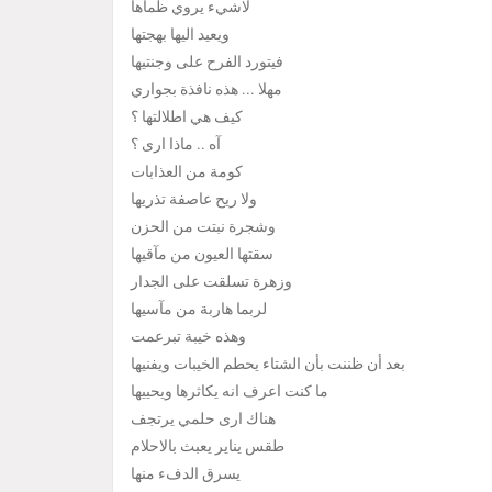
لاشيء يروي ظمأها
ويعيد اليها بهجتها
فيتورد الفرح على وجنتيها
مهلا ... هذه نافذة بجواري
كيف هي اطلالتها ؟
آه .. ماذا ارى ؟
كومة من العذابات
ولا ريح عاصفة تذريها
وشجرة نبتت من الحزن
سقتها العيون من مآقيها
وزهرة تسلقت على الجدار
لربما هاربة من مآسيها
وهذه خيبة تبرعمت
بعد أن ظننت بأن الشتاء يحطم الخيبات ويفنيها
ما كنت اعرف انه يكاثرها ويحييها
هناك ارى حلمي يرتجف
طقس يناير يعبث بالاحلام
يسرق الدفء منها