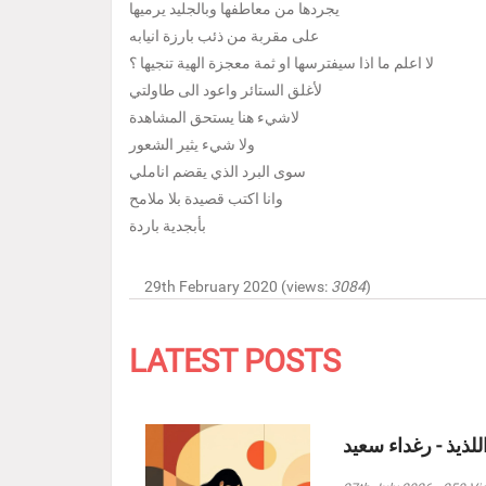
يجردها من معاطفها وبالجليد يرميها
على مقربة من ذئب بارزة انيابه
لا اعلم ما اذا سيفترسها او ثمة معجزة الهية تنجيها ؟
لأغلق الستائر واعود الى طاولتي
لاشيء هنا يستحق المشاهدة
ولا شيء يثير الشعور
سوى البرد الذي يقضم اناملي
وانا اكتب قصيدة بلا ملامح
بأبجدية باردة
29th February 2020 (views:
3084
)
LATEST POSTS
للذيذ - رغداء سعيد