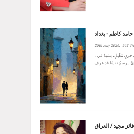
 حامد كاظم - بغداد
25th July 2026,
548
Vi
، وأدنيتُهم رغمَ الظروفِ الأصعبِ هبة حامد كاظم - بغداد مرَّ بدربي كلُّ حزنٍ مُقْبِلٍ، يشبهُ في
فائز مجيد / العراق