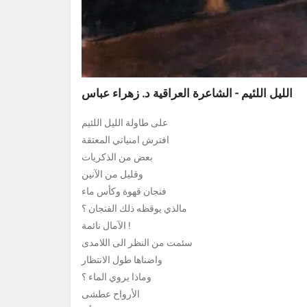
الليل اللئيم - الشاعرة العراقية د. زهراء عباس
على طاولة الليل اللئيم
افترش امنياتي المعتقة
بعض من الذكريات
وقليل من الآنين
فنجان قهوة وكأس ماء
مالذي يوقظه ذلك الفنجان ؟
الآمال نائمة !
سئمت من النظر الى اللامدى
واضناها طول الانتظار
وماذا يروي الماء ؟
الأرواح عطشى