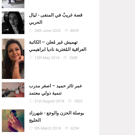
قصة غريبٌ في المنفى - ليال
الحربي
28th June 2025
8659
تهميش غير مُعلن – الكاتبة
العراقية المُغتربة ناديا ابراهيمي
12th May 2018
7688
عمر ثائر حميد – اصغر مدرب
تنمية دولي معتمد
21st August 2018
7005
بوصلة الحزن والوجع - شهرزاد
الخليج
5th March 2018
6254