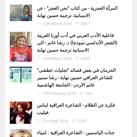
المرأة الغجرية - من كتاب "نحن الغجر" - عن
الاسبانية: ترجمة حسين نهابة
12th March 2018
5467
فاعلية الأدب العربي في أدب أوربا الغربية
(الشعر الأندلسي نموذجا) د. رشا غانم - الى
الاسبانية ترجمة حسين نهابة
23rd March 2020
5455
الحرمان في بعض قصائد "تجليات عطشى"
للشاعر العراقي حسين نهابة - رشا سمير
غانم الاردن - الجامعة الهاشمية
19th February 2018
5421
فكرة عن الظلام - الشاعرة العراقية ايناس
فيليب.
21st May 2018
5234
جنات الياسمين - الشاعرة العراقية : لمياء