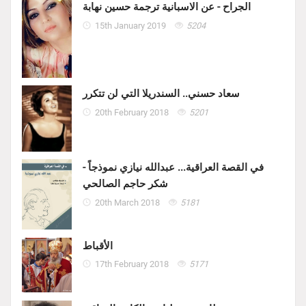
الجراح - عن الاسبانية ترجمة حسين نهابة
15th January 2019
5204
سعاد حسني.. السندريلا التي لن تتكرر
20th February 2018
5201
في القصة العراقية... عبدالله نيازي نموذجاً -
شكر حاجم الصالحي
20th March 2018
5181
الأقباط
17th February 2018
5171