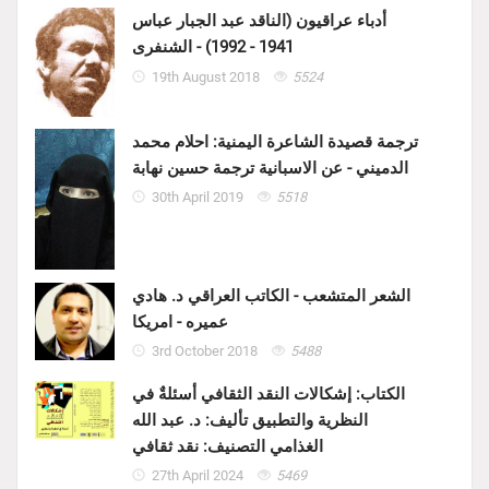
أدباء عراقيون (الناقد عبد الجبار عباس
1941 - 1992) - الشنفرى
19th August 2018
5524
ترجمة قصيدة الشاعرة اليمنية: احلام محمد
الدميني - عن الاسبانية ترجمة حسين نهابة
30th April 2019
5518
الشعر المتشعب - الكاتب العراقي د. هادي
عميره - امريكا
3rd October 2018
5488
الكتاب: إشكالات النقد الثقافي أسئلةٌ في
النظرية والتطبيق تأليف: د. عبد الله
الغذامي التصنيف: نقد ثقافي
27th April 2024
5469