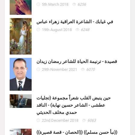
5th March 2018
6256
في غيابك - الشاعرة العراقية زهراء عباس
19th August 2018
6248
قصيدة - ترنيمة الحياة للشاعر رمضان زيدان
29th November 2021
6070
حين ينبض القلب شعراً مجموعة (تجليات
عطشى - الشاعر حسين نهابة) - الناقد
حمدي مخلف الحديثي
22nd December 2018
6063
((الحصان - قصة قصيرة)) ((نبأ حسن مسلم))