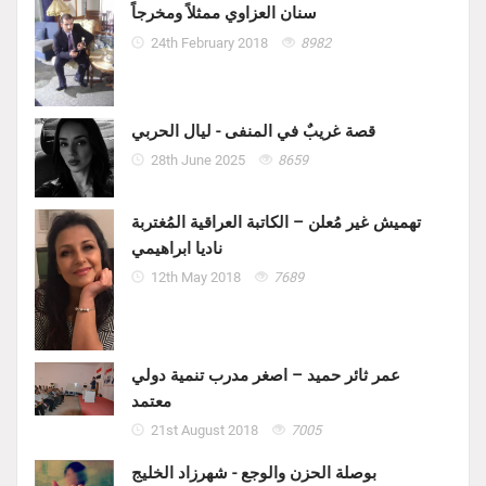
سنان العزاوي ممثلاً ومخرجاً
24th February 2018
8982
قصة غريبٌ في المنفى - ليال الحربي
28th June 2025
8659
تهميش غير مُعلن – الكاتبة العراقية المُغتربة
ناديا ابراهيمي
12th May 2018
7689
عمر ثائر حميد – اصغر مدرب تنمية دولي
معتمد
21st August 2018
7005
بوصلة الحزن والوجع - شهرزاد الخليج