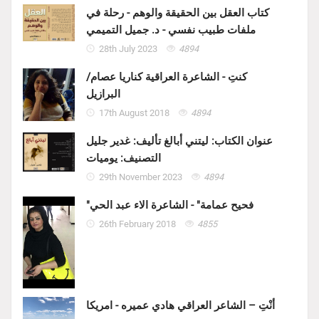
كتاب العقل بين الحقيقة والوهم - رحلة في
ملفات طبيب نفسي - د. جميل التميمي
28th July 2023
4894
كنتِ - الشاعرة العراقية كناريا عصام/
البرازيل
17th August 2018
4894
عنوان الكتاب: ليتني أبالغ تأليف: غدير جليل
التصنيف: يوميات
29th November 2023
4894
"فحيح عمامة" - الشاعرة الاء عبد الحي
26th February 2018
4855
أنْتِ – الشاعر العراقي هادي عميره - امريكا