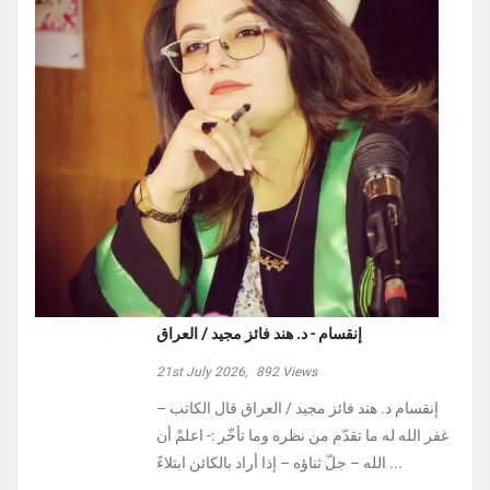
إنقسام - د. هند فائز مجيد / العراق
21st July 2026,
892
Views
إنقسام د. هند فائز مجيد / العراق ‏قال الكاتب –
غفر الله له ما تقدّم من نظره وما تأخّر :- ‏اعلمْ أن
الله – جلّ ثناؤه – إذا أراد بالكائن ابتلاءً ...