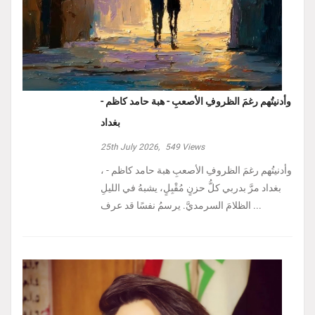
وأدنيتُهم رغمَ الظروفِ الأصعبِ - هبة حامد كاظم -
بغداد
25th July 2026,
549
Views
، وأدنيتُهم رغمَ الظروفِ الأصعبِ هبة حامد كاظم -
بغداد مرَّ بدربي كلُّ حزنٍ مُقْبِلٍ، يشبهُ في الليلِ
الظلامَ السرمديَّ. يرسمُ نفسًا قد عرف ...