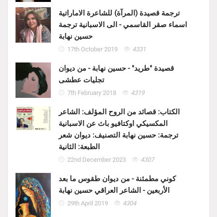
ترجمة قصيدة (المرآة) للشاعرة الاماراتية
اسماء صقر القاسمي - الى الاسبانية ترجمة
حسين نهابة
17th October 2019
4331
قصيدة "طريد" - حسين نهابة - من ديوان
تجليات عطشى
7th February 2018
4319
الكتاب: قصائد من الروح المؤلف: الشاعر
المكسيكي اوكتافيو باث عن الاسبانية
ترجمة: حسين نهابة التصنيف: ديوان شعر
الطبعة: الثانية
22nd December 2023
4307
كوني مطمئنة - من ديوان طقوس ما بعد
الأربعين - الشاعر العراقي حسين نهابة
29th April 2019
4304