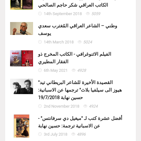
الكاتب العراقي شكر حاجم الصالحي
14th September 2018
5059
وطني – الشاعر العراقي المُغترب سعدي
يوسف
14th March 2018
5024
الفيلم الاثنوغرافي - الكاتب المخرج ذو
الفقار المطيري
6th May 2021
4928
"القصيدة الأخيرة للشاعر البريطاني تيد
هيوز الى سيلفيا بلاث" ترجمها عن الاسبانية:
حسين نهابة 19/7/2018
2nd November 2018
4924
أفضل عشرة كتب لـ "ميغيل دي سرفانتس" -
عن الاسبانية ترجمة: حسين نهابة
3rd July 2018
4896