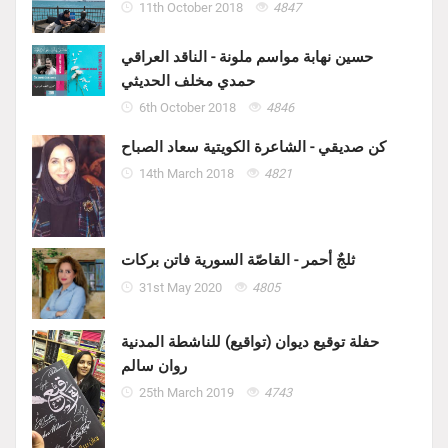
11th October 2018
4847
حسين نهابة مواسم ملونة - الناقد العراقي
حمدي مخلف الحديثي
6th October 2018
4846
كن صديقي - الشاعرة الكويتية سعاد الصباح
14th March 2018
4821
ثلجٌ أحمر - القاصّة السورية فاتن بركات
31st May 2020
4805
حفلة توقيع ديوان (تواقيع) للناشطة المدنية
روان سالم
25th March 2019
4743