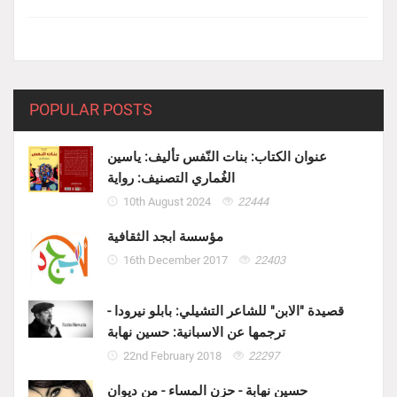
POPULAR POSTS
عنوان الكتاب: بنات النّفس تأليف: ياسين
الغُماري التصنيف: رواية
10th August 2024
22444
مؤسسة ابجد الثقافية
16th December 2017
22403
قصيدة "الابن" للشاعر التشيلي: بابلو نيرودا -
ترجمها عن الاسبانية: حسين نهابة
22nd February 2018
22297
حسين نهابة - حزن المساء - من ديوان