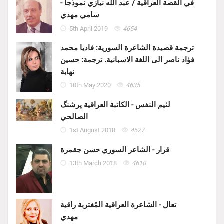
في القصة العراقية / عبد الله نيازي نموذجاً -
سامي مهدي
5th April 2019
4654
ترجمة قصيدة الشاعرة السورية: فاديا محمد
فؤاد ناصر الى اللغة الاسبانية. ترجمة: حسين
نهابة
10th May 2020
4635
لئيم النفس - الكاتبة العراقية پرشنگ
الصالحي
1st August 2018
4627
قرار - الشاعر السوري حسن جقمرة
13th March 2018
4610
تعال - الشاعرة العراقية المُغتربة راقية
مهدي