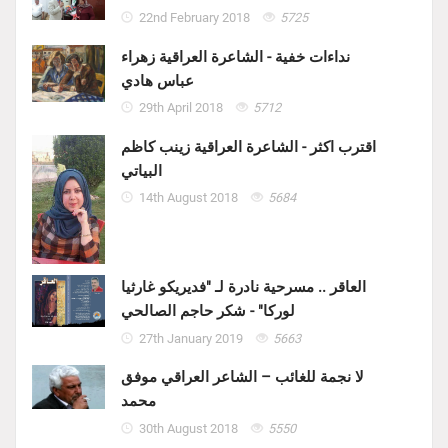
22nd February 2018
5725
نداءات خفية - الشاعرة العراقية زهراء
عباس هادي
29th April 2018
5712
اقترب اكثر - الشاعرة العراقية زينب كاظم
البياتي
14th August 2018
5684
العاقر .. مسرحية نادرة لـ "فديريكو غارثيا
لوركا" - شكر حاجم الصالحي
27th January 2019
5663
لا نجمة للغائب – الشاعر العراقي موفق
محمد
30th August 2018
5550