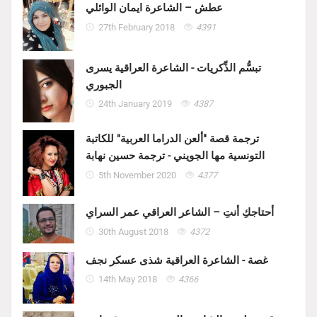
عطش – الشاعرة ايمان الوائلي
27th February 2018
4391
تبسُّم الذِّكريات - الشاعرة العراقية يسرى
الجبوري
24th January 2019
4387
ترجمة قصة "ألعن الدراما العربية" للكاتبة
التونسية مها الجويني - ترجمة حسين نهابة
5th November 2020
4377
أحتاجكِ أنتِ – الشاعر العراقي عمر السراي
30th August 2018
4372
غصة - الشاعرة العراقية شذى عسكر نجف
14th May 2018
4366