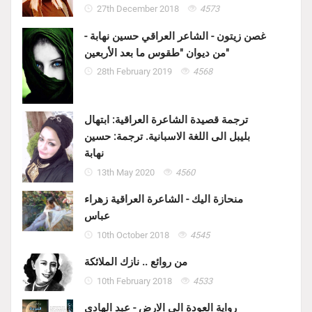
27th December 2018
4573
غصن زيتون - الشاعر العراقي حسين نهابة -
من ديوان "طقوس ما بعد الأربعين"
28th February 2019
4568
ترجمة قصيدة الشاعرة العراقية: ابتهال
بليبل الى اللغة الاسبانية. ترجمة: حسين
نهابة
13th May 2020
4560
منحازة اليك - الشاعرة العراقية زهراء
عباس
10th October 2018
4545
من روائع .. نازك الملائكة
10th February 2018
4533
رواية العودة الى الارض - عبد الهادي