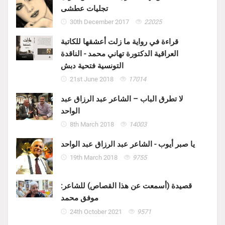
تجليات عطشى
30th December 2017
22025
قراءة في رواية ما زلت أعشقها للكاتبة
العراقية الدكتورة تهاني محمد - الناقدة
التونسية فتحية دبش
21st June 2018
17014
لا تطرق الباب – الشاعر عبد الرزاق عبد
الواحد
8th March 2018
14003
يا صبر أيوب - الشاعر عبد الرزاق عبد الواحد
19th March 2018
9755
قصيدة (أسمعت عن هذا القصاص) للشاعر:
موفق محمد
24th October 2021
9571