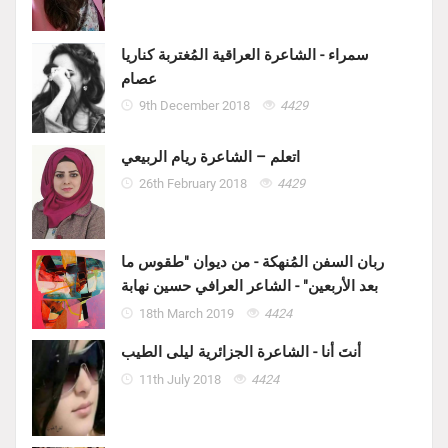
سمراء - الشاعرة العراقية المُغتربة كناريا
عصام
9th December 2018
4429
اتعلم – الشاعرة ريام الربيعي
26th February 2018
4429
ربان السفن المُنهكة - من ديوان "طقوس ما
بعد الأربعين" - الشاعر العرافي حسين نهابة
18th March 2019
4424
أنتَ أنا - الشاعرة الجزائرية ليلى الطيب
11th July 2018
4424