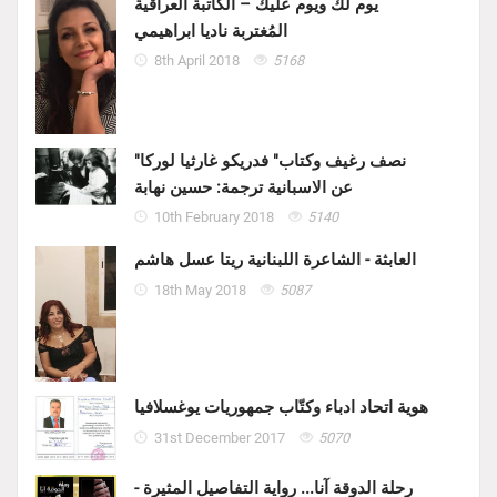
يوم لك ويوم عليك – الكاتبة العراقية
المُغتربة ناديا ابراهيمي
8th April 2018
5168
"نصف رغيف وكتاب" فدريكو غارثيا لوركا
عن الاسبانية ترجمة: حسين نهابة
10th February 2018
5140
العابثة - الشاعرة اللبنانية ريتا عسل هاشم
18th May 2018
5087
هوية اتحاد ادباء وكتّاب جمهوريات يوغسلافيا
31st December 2017
5070
رحلة الدوقة آنا... رواية التفاصيل المثيرة -