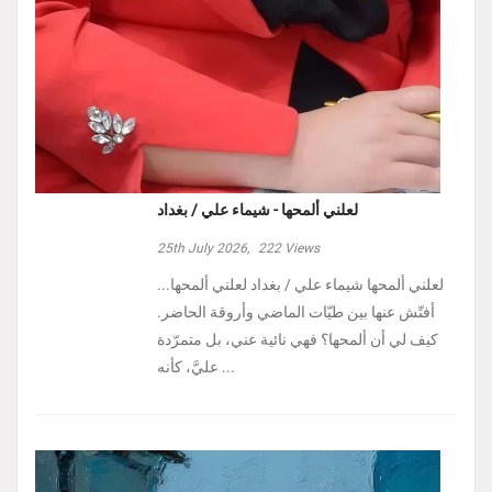
لعلني ألمحها - شيماء علي / بغداد
25th July 2026,
222
Views
لعلني ألمحها شيماء علي / بغداد لعلني ألمحها...
أفتّش عنها بين طيّات الماضي وأروقة الحاضر.
كيف لي أن ألمحها؟ فهي نائية عني، بل متمرّدة
عليَّ، كأنه ...