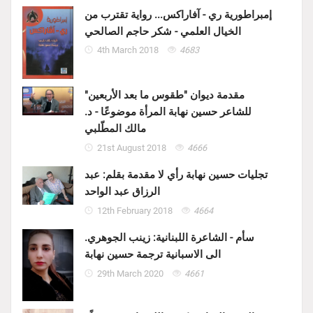
إمبراطورية ري - آفاراكس... رواية تقترب من
الخيال العلمي - شكر حاجم الصالحي
4th March 2018
4683
مقدمة ديوان "طقوس ما بعد الأربعين"
للشاعر حسين نهابة المرأة موضوعًا - د.
مالك المطّلبي
21st August 2018
4666
تجليات حسين نهابة رأي لا مقدمة بقلم: عبد
الرزاق عبد الواحد
12th February 2018
4664
سأم - الشاعرة اللبنانية: زينب الجوهري.
الى الاسبانية ترجمة حسين نهابة
29th March 2020
4661