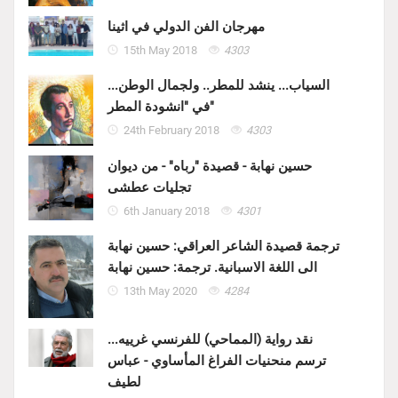
مهرجان الفن الدولي في اثينا
15th May 2018
4303
السياب... ينشد للمطر.. ولجمال الوطن...
في "انشودة المطر"
24th February 2018
4303
حسين نهابة - قصيدة "رباه" - من ديوان
تجليات عطشى
6th January 2018
4301
ترجمة قصيدة الشاعر العراقي: حسين نهابة
الى اللغة الاسبانية. ترجمة: حسين نهابة
13th May 2020
4284
نقد رواية (المماحي) للفرنسي غرييه...
ترسم منحنيات الفراغ المأساوي - عباس
لطيف