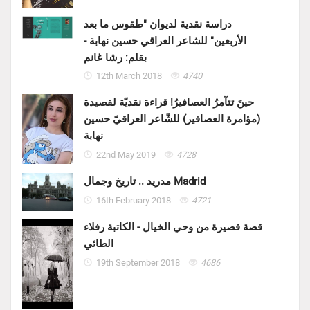
دراسة نقدية لديوان "طقوس ما بعد
الأربعين" للشاعر العراقي حسين نهابة -
بقلم: رشا غانم
12th March 2018
4740
حينَ تتآمرُ العصافيرُ! قراءة نقديّة لقصيدة
(مؤامرة العصافير) للشّاعر العراقيّ حسين
نهابة
22nd May 2019
4728
مدريد .. تاريخ وجمال Madrid
16th February 2018
4721
قصة قصيرة من وحي الخيال - الكاتبة رفلاء
الطائي
19th September 2018
4686