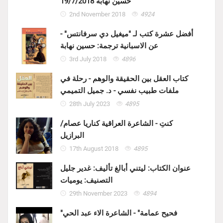
حسين نهابة 19/7/2018
2nd November 2018
4924
أفضل عشرة كتب لـ "ميغيل دي سرفانتس" -
عن الاسبانية ترجمة: حسين نهابة
3rd July 2018
4896
كتاب العقل بين الحقيقة والوهم - رحلة في
ملفات طبيب نفسي - د. جميل التميمي
28th July 2023
4895
كنتِ - الشاعرة العراقية كناريا عصام/
البرازيل
17th August 2018
4895
عنوان الكتاب: ليتني أبالغ تأليف: غدير جليل
التصنيف: يوميات
29th November 2023
4894
"فحيح عمامة" - الشاعرة الاء عبد الحي