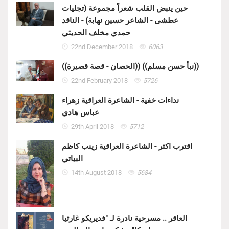
حين ينبض القلب شعراً مجموعة (تجليات
عطشى - الشاعر حسين نهابة) - الناقد
حمدي مخلف الحديثي
22nd December 2018
6063
((الحصان - قصة قصيرة)) ((نبأ حسن مسلم))
22nd February 2018
5726
نداءات خفية - الشاعرة العراقية زهراء
عباس هادي
29th April 2018
5712
اقترب اكثر - الشاعرة العراقية زينب كاظم
البياتي
14th August 2018
5684
العاقر .. مسرحية نادرة لـ "فديريكو غارثيا