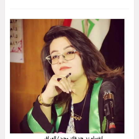
إنقسام - د. هند فائز مجيد / العراق