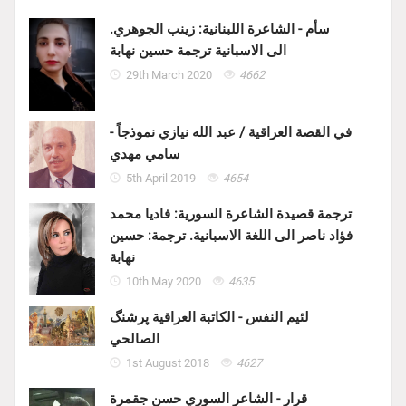
سأم - الشاعرة اللبنانية: زينب الجوهري.
الى الاسبانية ترجمة حسين نهابة
29th March 2020
4662
في القصة العراقية / عبد الله نيازي نموذجاً -
سامي مهدي
5th April 2019
4654
ترجمة قصيدة الشاعرة السورية: فاديا محمد
فؤاد ناصر الى اللغة الاسبانية. ترجمة: حسين
نهابة
10th May 2020
4635
لئيم النفس - الكاتبة العراقية پرشنگ
الصالحي
1st August 2018
4627
قرار - الشاعر السوري حسن جقمرة