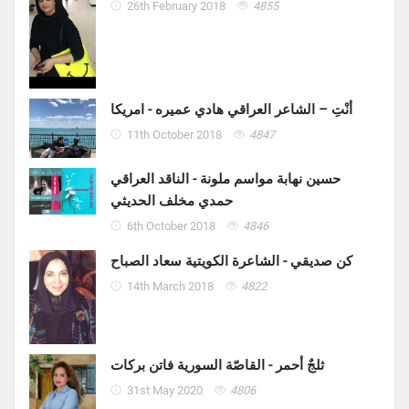
26th February 2018
4855
أنْتِ – الشاعر العراقي هادي عميره - امريكا
11th October 2018
4847
حسين نهابة مواسم ملونة - الناقد العراقي
حمدي مخلف الحديثي
6th October 2018
4846
كن صديقي - الشاعرة الكويتية سعاد الصباح
14th March 2018
4822
ثلجٌ أحمر - القاصّة السورية فاتن بركات
31st May 2020
4806