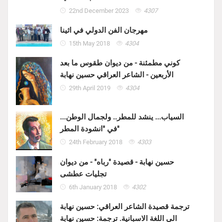
22nd December 2023
4307
مهرجان الفن الدولي في اثينا
15th May 2018
4304
كوني مطمئنة - من ديوان طقوس ما بعد
الأربعين - الشاعر العراقي حسين نهابة
29th April 2019
4304
السياب... ينشد للمطر.. ولجمال الوطن...
في "انشودة المطر"
24th February 2018
4303
حسين نهابة - قصيدة "رباه" - من ديوان
تجليات عطشى
6th January 2018
4302
ترجمة قصيدة الشاعر العراقي: حسين نهابة
الى اللغة الاسبانية. ترجمة: حسين نهابة