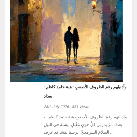
وأدنيتُهم رغمَ الظروفِ الأصعبِ - هبة حامد كاظم -
بغداد
25th July 2026,
551
Views
، وأدنيتُهم رغمَ الظروفِ الأصعبِ هبة حامد كاظم -
بغداد مرَّ بدربي كلُّ حزنٍ مُقْبِلٍ، يشبهُ في الليلِ
الظلامَ السرمديَّ. يرسمُ نفسًا قد عرف ...