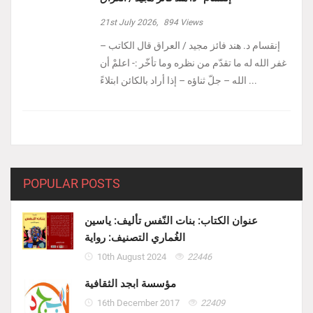
21st July 2026,
894
Views
إنقسام د. هند فائز مجيد / العراق ‏قال الكاتب –
غفر الله له ما تقدّم من نظره وما تأخّر :- ‏اعلمْ أن
الله – جلّ ثناؤه – إذا أراد بالكائن ابتلاءً ...
POPULAR POSTS
عنوان الكتاب: بنات النّفس تأليف: ياسين
الغُماري التصنيف: رواية
10th August 2024
22446
مؤسسة ابجد الثقافية
16th December 2017
22409