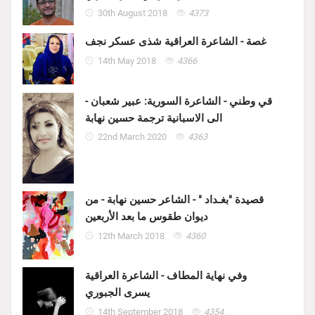
30th August 2018
4373
غصة - الشاعرة العراقية شذى عسكر نجف
14th May 2018
4366
قي وطني - الشاعرة السورية: عبير شعبان -
الى الاسبانية ترجمة حسين نهابة
22nd March 2020
4363
قصيدة "بغـداد " - الشاعر حسين نهابة - من
ديوان طقوس ما بعد الأربعين
12th March 2018
4360
وفي نهاية المطاف - الشاعرة العراقية
يسرى الجبوري
14th September 2018
4354