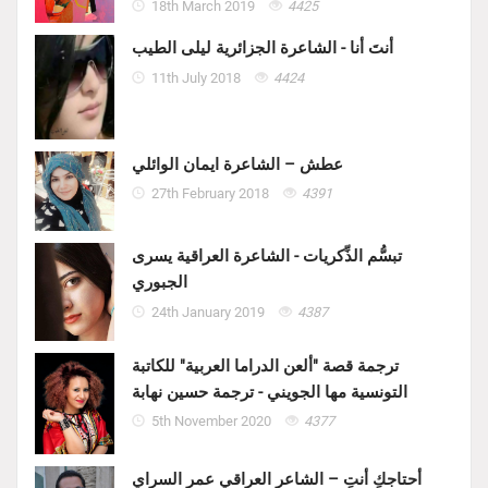
18th March 2019
4425
أنتَ أنا - الشاعرة الجزائرية ليلى الطيب
11th July 2018
4424
عطش – الشاعرة ايمان الوائلي
27th February 2018
4391
تبسُّم الذِّكريات - الشاعرة العراقية يسرى
الجبوري
24th January 2019
4387
ترجمة قصة "ألعن الدراما العربية" للكاتبة
التونسية مها الجويني - ترجمة حسين نهابة
5th November 2020
4377
أحتاجكِ أنتِ – الشاعر العراقي عمر السراي