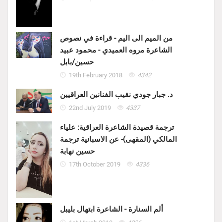
من الميم الى اليم - قراءة في نصوص
الشاعرة مروه العميدي - محمود عبيد
حسين/بابل
19th February 2018
4342
د. جبار جودي نقيب الفنانين العراقيين
22nd July 2019
4337
ترجمة قصيدة الشاعرة العراقية: علياء
المالكي (المقهى)- عن الاسبانية ترجمة
حسين نهابة
17th October 2019
4336
ألم السنارة - الشاعرة ابتهال بليبل