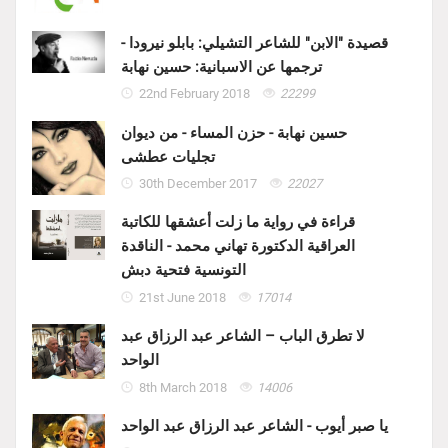
قصيدة "الابن" للشاعر التشيلي: بابلو نيرودا -
ترجمها عن الاسبانية: حسين نهابة
22nd February 2018
22299
حسين نهابة - حزن المساء - من ديوان
تجليات عطشى
30th December 2017
22027
قراءة في رواية ما زلت أعشقها للكاتبة
العراقية الدكتورة تهاني محمد - الناقدة
التونسية فتحية دبش
21st June 2018
17014
لا تطرق الباب – الشاعر عبد الرزاق عبد
الواحد
8th March 2018
14006
يا صبر أيوب - الشاعر عبد الرزاق عبد الواحد