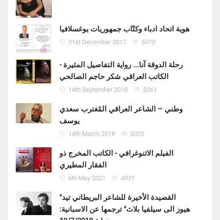
هوية اتحاد ادباء وكتّاب جمهوريات يوغسلافيا
31st December 2017
5070
رحلة الدوقة آنا... رواية التفاصيل المثيرة -
الكاتب العراقي شكر حاجم الصالحي
14th September 2018
5061
وطني – الشاعر العراقي المُغترب سعدي
يوسف
14th March 2018
5025
الفيلم الاثنوغرافي - الكاتب المخرج ذو
الفقار المطيري
6th May 2021
4931
"القصيدة الأخيرة للشاعر البريطاني تيد
هيوز الى سيلفيا بلاث" ترجمها عن الاسبانية: