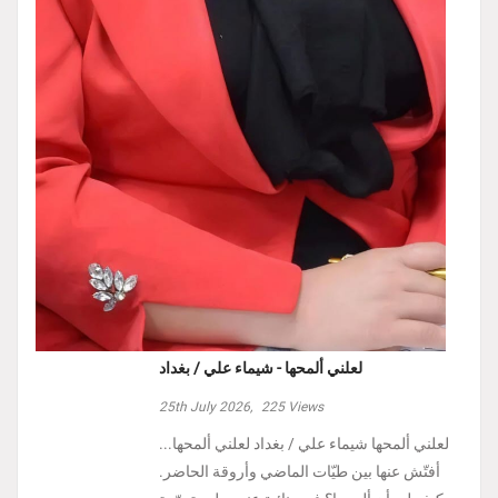
لعلني ألمحها - شيماء علي / بغداد
25th July 2026,
225
Views
لعلني ألمحها شيماء علي / بغداد لعلني ألمحها...
أفتّش عنها بين طيّات الماضي وأروقة الحاضر.