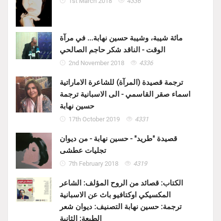
1st March 2018
4336
مائة شيبة، وشيبة حسين نهابة... في مرآة
الوقت - الناقد شكر حاجم الصالحي
2nd November 2018
4336
ترجمة قصيدة (المرآة) للشاعرة الاماراتية
اسماء صقر القاسمي - الى الاسبانية ترجمة
حسين نهابة
17th October 2019
4331
قصيدة "طريد" - حسين نهابة - من ديوان
تجليات عطشى
7th February 2018
4319
الكتاب: قصائد من الروح المؤلف: الشاعر
المكسيكي اوكتافيو باث عن الاسبانية
ترجمة: حسين نهابة التصنيف: ديوان شعر
الطبعة: الثانية