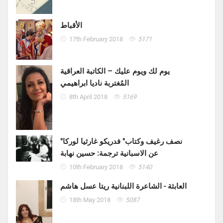
الأقباط
17th February 2018
5171
يوم لك ويوم عليك – الكاتبة العراقية
المُغتربة ناديا ابراهيمي
8th April 2018
5169
"نصف رغيف وكتاب" فدريكو غارثيا لوركا
عن الاسبانية ترجمة: حسين نهابة
10th February 2018
5140
العابثة - الشاعرة اللبنانية ريتا عسل هاشم
18th May 2018
5087