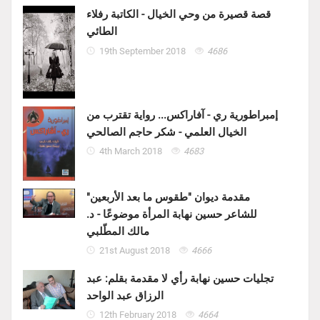
قصة قصيرة من وحي الخيال - الكاتبة رفلاء
الطائي
19th September 2018
4686
إمبراطورية ري - آفاراكس... رواية تقترب من
الخيال العلمي - شكر حاجم الصالحي
4th March 2018
4683
مقدمة ديوان "طقوس ما بعد الأربعين"
للشاعر حسين نهابة المرأة موضوعًا - د.
مالك المطّلبي
21st August 2018
4666
تجليات حسين نهابة رأي لا مقدمة بقلم: عبد
الرزاق عبد الواحد
12th February 2018
4664