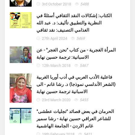
3rd October 2018
5488
الكتاب: إشكالات النقد الثقافي أسئلةٌ في
النظرية والتطبيق تأليف: د. عبد الله
الغذامي التصنيف: نقد ثقافي
27th April 2024
5469
المرأة الغجرية - من كتاب "نحن الغجر" - عن
الاسبانية: ترجمة حسين نهابة
12th March 2018
5467
فاعلية الأدب العربي في أدب أوربا الغربية
(الشعر الأندلسي نموذجا) د. رشا غانم - الى
الاسبانية ترجمة حسين نهابة
23rd March 2020
5455
الحرمان في بعض قصائد "تجليات عطشى"
للشاعر العراقي حسين نهابة - رشا سمير
غانم الاردن - الجامعة الهاشمية
19th February 2018
5421