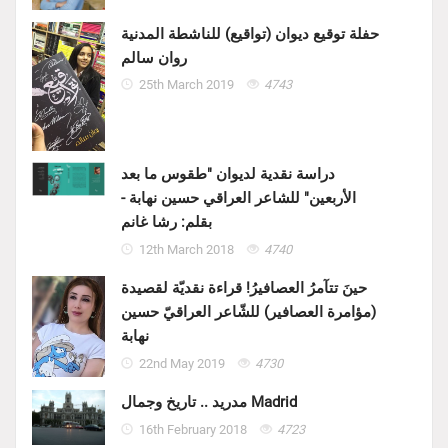
حفلة توقيع ديوان (تواقيع) للناشطة المدنية
روان سالم
25th March 2019
4743
دراسة نقدية لديوان "طقوس ما بعد
الأربعين" للشاعر العراقي حسين نهابة -
بقلم: رشا غانم
12th March 2018
4740
حينَ تتآمرُ العصافيرُ! قراءة نقديّة لقصيدة
(مؤامرة العصافير) للشّاعر العراقيّ حسين
نهابة
22nd May 2019
4730
مدريد .. تاريخ وجمال Madrid
16th February 2018
4723