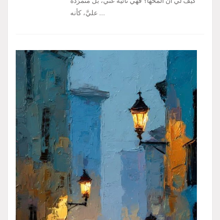
كيف لي أن ألمحها؟ فهي نائية عني، بل متمرّدة
عليَّ، كأنه ...