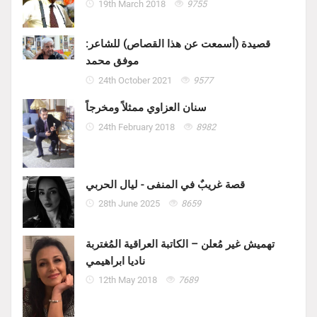
19th March 2018
9755
قصيدة (أسمعت عن هذا القصاص) للشاعر:
موفق محمد
24th October 2021
9577
سنان العزاوي ممثلاً ومخرجاً
24th February 2018
8982
قصة غريبٌ في المنفى - ليال الحربي
28th June 2025
8659
تهميش غير مُعلن – الكاتبة العراقية المُغتربة
ناديا ابراهيمي
12th May 2018
7689