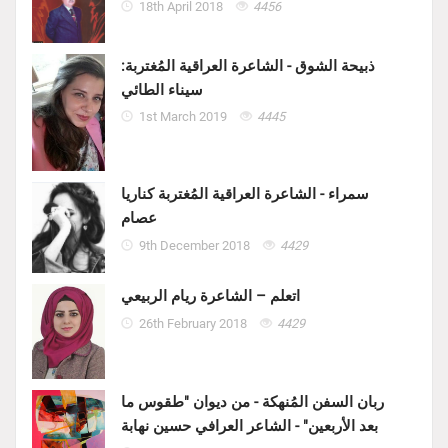
18th April 2018
4456
ذبيحة الشوق - الشاعرة العراقية المُغتربة:
سيناء الطائي
1st March 2019
4445
سمراء - الشاعرة العراقية المُغتربة كناريا
عصام
9th December 2018
4429
اتعلم – الشاعرة ريام الربيعي
26th February 2018
4429
ربان السفن المُنهكة - من ديوان "طقوس ما
بعد الأربعين" - الشاعر العرافي حسين نهابة