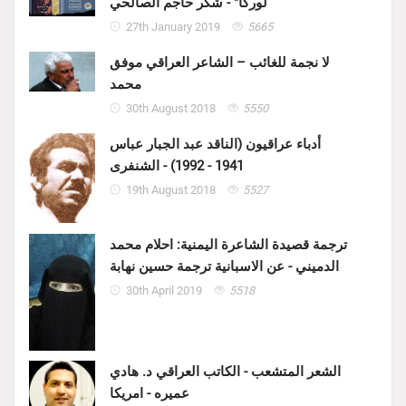
لوركا" - شكر حاجم الصالحي
27th January 2019
5665
لا نجمة للغائب – الشاعر العراقي موفق
محمد
30th August 2018
5550
أدباء عراقيون (الناقد عبد الجبار عباس
1941 - 1992) - الشنفرى
19th August 2018
5527
ترجمة قصيدة الشاعرة اليمنية: احلام محمد
الدميني - عن الاسبانية ترجمة حسين نهابة
30th April 2019
5518
الشعر المتشعب - الكاتب العراقي د. هادي
عميره - امريكا