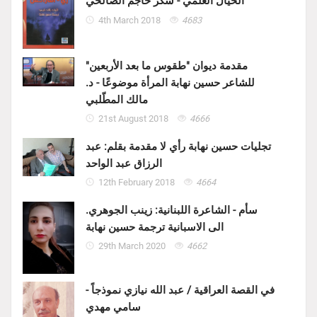
الخيال العلمي - شكر حاجم الصالحي
4th March 2018
4683
مقدمة ديوان "طقوس ما بعد الأربعين"
للشاعر حسين نهابة المرأة موضوعًا - د.
مالك المطّلبي
21st August 2018
4666
تجليات حسين نهابة رأي لا مقدمة بقلم: عبد
الرزاق عبد الواحد
12th February 2018
4664
سأم - الشاعرة اللبنانية: زينب الجوهري.
الى الاسبانية ترجمة حسين نهابة
29th March 2020
4662
في القصة العراقية / عبد الله نيازي نموذجاً -
سامي مهدي