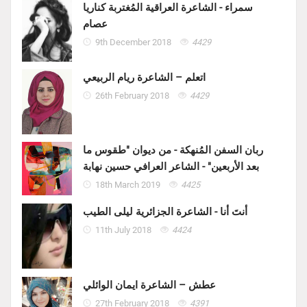
سمراء - الشاعرة العراقية المُغتربة كناريا
عصام
9th December 2018
4429
اتعلم – الشاعرة ريام الربيعي
26th February 2018
4429
ربان السفن المُنهكة - من ديوان "طقوس ما
بعد الأربعين" - الشاعر العرافي حسين نهابة
18th March 2019
4425
أنتَ أنا - الشاعرة الجزائرية ليلى الطيب
11th July 2018
4424
عطش – الشاعرة ايمان الوائلي
27th February 2018
4391