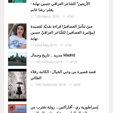
الأربعين" للشاعر العراقي حسين نهابة -
بقلم: رشا غانم
12th March 2018
4740
حينَ تتآمرُ العصافيرُ! قراءة نقديّة لقصيدة
(مؤامرة العصافير) للشّاعر العراقيّ حسين
نهابة
22nd May 2019
4730
مدريد .. تاريخ وجمال Madrid
16th February 2018
4723
قصة قصيرة من وحي الخيال - الكاتبة رفلاء
الطائي
19th September 2018
4686
إمبراطورية ري - آفاراكس... رواية تقترب من