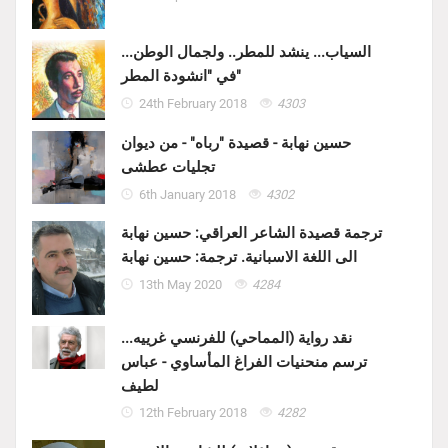
السياب... ينشد للمطر.. ولجمال الوطن...
في "انشودة المطر"
24th February 2018
4303
حسين نهابة - قصيدة "رباه" - من ديوان
تجليات عطشى
6th January 2018
4302
ترجمة قصيدة الشاعر العراقي: حسين نهابة
الى اللغة الاسبانية. ترجمة: حسين نهابة
13th May 2020
4284
نقد رواية (المماحي) للفرنسي غرييه...
ترسم منحنيات الفراغ المأساوي - عباس
لطيف
12th February 2018
4282