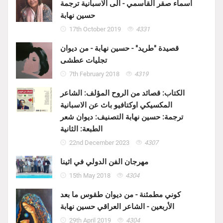
اسماء صقر القاسمي - الى الاسبانية ترجمة
حسين نهابة
17th October 2019
4331
قصيدة "طريد" - حسين نهابة - من ديوان
تجليات عطشى
7th February 2018
4319
الكتاب: قصائد من الروح المؤلف: الشاعر
المكسيكي اوكتافيو باث عن الاسبانية
ترجمة: حسين نهابة التصنيف: ديوان شعر
الطبعة: الثانية
22nd December 2023
4307
مهرجان الفن الدولي في اثينا
15th May 2018
4304
كوني مطمئنة - من ديوان طقوس ما بعد
الأربعين - الشاعر العراقي حسين نهابة
29th April 2019
4304