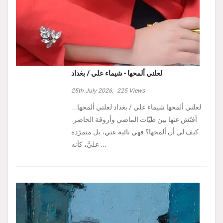
لعلني ألمحها - شيماء علي / بغداد
25th July 2026,
225
Views
لعلني ألمحها شيماء علي / بغداد لعلني ألمحها...
أفتّش عنها بين طيّات الماضي وأروقة الحاضر.
كيف لي أن ألمحها؟ فهي نائية عني، بل متمرّدة
عليَّ، كأنه ...