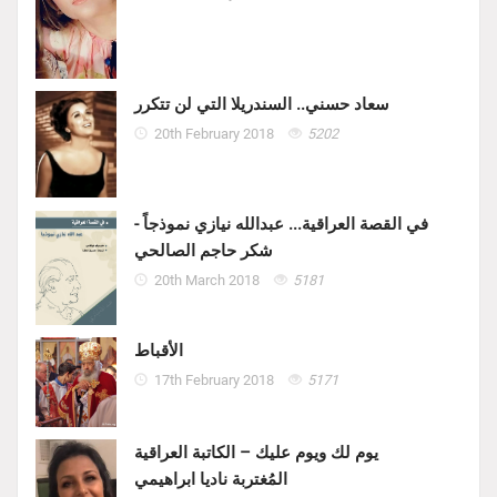
سعاد حسني.. السندريلا التي لن تتكرر
20th February 2018
5202
في القصة العراقية... عبدالله نيازي نموذجاً -
شكر حاجم الصالحي
20th March 2018
5181
الأقباط
17th February 2018
5171
يوم لك ويوم عليك – الكاتبة العراقية
المُغتربة ناديا ابراهيمي