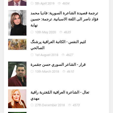
5th April 2019
4654
ترجمة قصيدة الشاعرة السورية: فاديا محمد
فؤاد ناصر الى اللغة الاسبانية. ترجمة: حسين
نهابة
10th May 2020
4635
لئيم النفس - الكاتبة العراقية پرشنگ
الصالحي
1st August 2018
4627
قرار - الشاعر السوري حسن جقمرة
13th March 2018
4610
تعال - الشاعرة العراقية المُغتربة راقية
مهدي
27th December 2018
4573