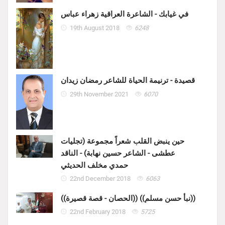
في غيابك - الشاعرة العراقية زهراء عباس
19th August 2018
6248
قصيدة - ترنيمة الحياة للشاعر رمضان زيدان
29th November 2021
6070
حين ينبض القلب شعراً مجموعة (تجليات
عطشى - الشاعر حسين نهابة) - الناقد
حمدي مخلف الحديثي
22nd December 2018
6063
((الحصان - قصة قصيرة)) ((نبأ حسن مسلم))
22nd February 2018
5725