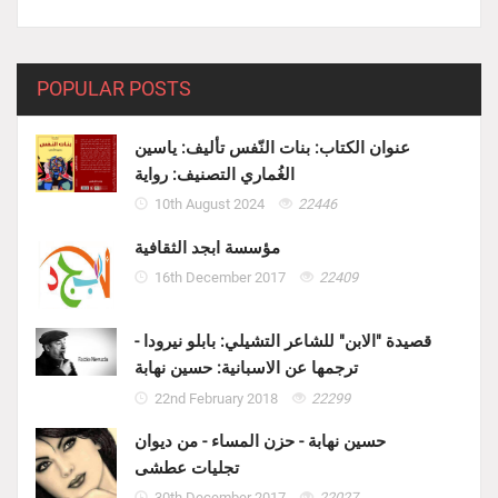
POPULAR POSTS
عنوان الكتاب: بنات النّفس تأليف: ياسين
الغُماري التصنيف: رواية
10th August 2024
22446
مؤسسة ابجد الثقافية
16th December 2017
22409
قصيدة "الابن" للشاعر التشيلي: بابلو نيرودا -
ترجمها عن الاسبانية: حسين نهابة
22nd February 2018
22299
حسين نهابة - حزن المساء - من ديوان
تجليات عطشى
30th December 2017
22027