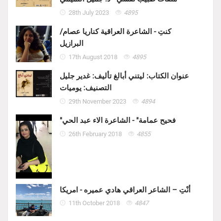
28th July 2023
4895
كنتِ - الشاعرة العراقية كناريا عصام/
البرازيل
17th August 2018
4895
عنوان الكتاب: ليتني أبالغ تأليف: غدير جليل
التصنيف: يوميات
29th November 2023
4894
"فحيح عمامة" - الشاعرة الاء عبد الحي
26th February 2018
4855
أنْتِ – الشاعر العراقي هادي عميره - امريكا
11th October 2018
4847