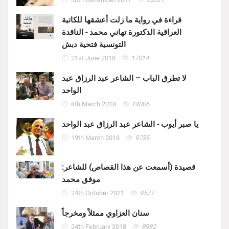
قراءة في رواية ما زلت أعشقها للكاتبة
العراقية الدكتورة تهاني محمد - الناقدة
التونسية فتحية دبش
21st June 2018
17014
لا تطرق الباب – الشاعر عبد الرزاق عبد
الواحد
8th March 2018
14006
يا صبر أيوب - الشاعر عبد الرزاق عبد الواحد
19th March 2018
9755
قصيدة (أسمعت عن هذا القصاص) للشاعر:
موفق محمد
24th October 2021
9577
سنان العزاوي ممثلاً ومخرجاً
24th February 2018
8982