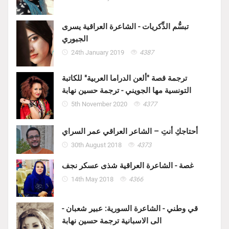
تبسُّم الذِّكريات - الشاعرة العراقية يسرى
الجبوري
24th January 2019
4387
ترجمة قصة "ألعن الدراما العربية" للكاتبة
التونسية مها الجويني - ترجمة حسين نهابة
5th November 2020
4377
أحتاجكِ أنتِ – الشاعر العراقي عمر السراي
30th August 2018
4373
غصة - الشاعرة العراقية شذى عسكر نجف
14th May 2018
4366
قي وطني - الشاعرة السورية: عبير شعبان -
الى الاسبانية ترجمة حسين نهابة