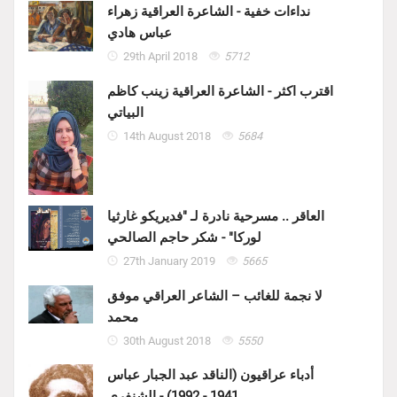
نداءات خفية - الشاعرة العراقية زهراء
عباس هادي
29th April 2018
5712
اقترب اكثر - الشاعرة العراقية زينب كاظم
البياتي
14th August 2018
5684
العاقر .. مسرحية نادرة لـ "فديريكو غارثيا
لوركا" - شكر حاجم الصالحي
27th January 2019
5665
لا نجمة للغائب – الشاعر العراقي موفق
محمد
30th August 2018
5550
أدباء عراقيون (الناقد عبد الجبار عباس
1941 - 1992) - الشنفرى