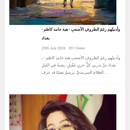
وأدنيتُهم رغمَ الظروفِ الأصعبِ - هبة حامد كاظم -
بغداد
25th July 2026,
551
Views
، وأدنيتُهم رغمَ الظروفِ الأصعبِ هبة حامد كاظم -
بغداد مرَّ بدربي كلُّ حزنٍ مُقْبِلٍ، يشبهُ في الليلِ
الظلامَ السرمديَّ. يرسمُ نفسًا قد عرف ...