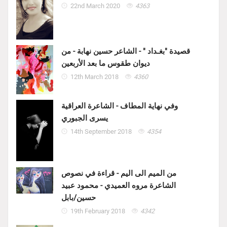
22nd March 2020
4363
قصيدة "بغـداد " - الشاعر حسين نهابة - من
ديوان طقوس ما بعد الأربعين
12th March 2018
4360
وفي نهاية المطاف - الشاعرة العراقية
يسرى الجبوري
14th September 2018
4354
من الميم الى اليم - قراءة في نصوص
الشاعرة مروه العميدي - محمود عبيد
حسين/بابل
19th February 2018
4342