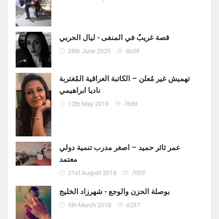
قصة غريبٌ في المنفى - ليال الحربي
28th June 2025
8659
تهميش غير مُعلن – الكاتبة العراقية المُغتربة
ناديا ابراهيمي
12th May 2018
7689
عمر ثائر حميد – اصغر مدرب تنمية دولي
معتمد
21st August 2018
7005
بوصلة الحزن والوجع - شهرزاد الخليج
5th March 2018
6257