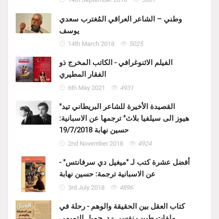
وطني – الشاعر العراقي المُغترب سعدي
يوسف
14th March 2018
5025
الفيلم الاثنوغرافي - الكاتب المخرج ذو
الفقار المطيري
6th May 2021
4931
"القصيدة الأخيرة للشاعر البريطاني تيد
هيوز الى سيلفيا بلاث" ترجمها عن الاسبانية:
حسين نهابة 19/7/2018
2nd November 2018
4924
أفضل عشرة كتب لـ "ميغيل دي سرفانتس" -
عن الاسبانية ترجمة: حسين نهابة
3rd July 2018
4896
كتاب العقل بين الحقيقة والوهم - رحلة في
ملفات طبيب نفسي - د. جميل التميمي