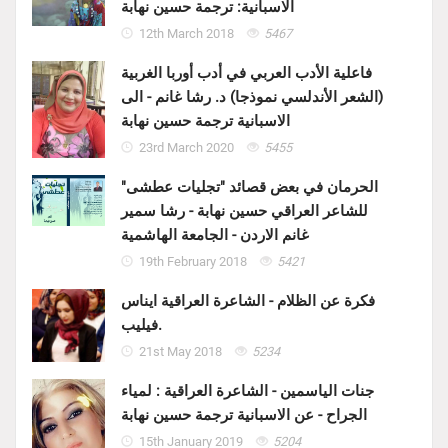
الاسبانية: ترجمة حسين نهابة
12th March 2018
5467
فاعلية الأدب العربي في أدب أوربا الغربية
(الشعر الأندلسي نموذجا) د. رشا غانم - الى
الاسبانية ترجمة حسين نهابة
23rd March 2020
5455
الحرمان في بعض قصائد "تجليات عطشى"
للشاعر العراقي حسين نهابة - رشا سمير
غانم الاردن - الجامعة الهاشمية
19th February 2018
5421
فكرة عن الظلام - الشاعرة العراقية ايناس
فيليب.
21st May 2018
5234
جنات الياسمين - الشاعرة العراقية : لمياء
الجراح - عن الاسبانية ترجمة حسين نهابة
15th January 2019
5204