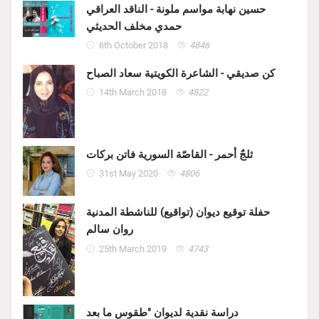
حسين نهابة مواسم ملونة - الناقد العراقي
حمدي مخلف الحديثي
6th October 2018
4846
كن صديقي - الشاعرة الكويتية سعاد الصباح
14th March 2018
4822
ثلجٌ أحمر - القاصّة السورية فاتن بركات
31st May 2020
4806
حفلة توقيع ديوان (تواقيع) للناشطة المدنية
روان سالم
25th March 2019
4743
دراسة نقدية لديوان "طقوس ما بعد