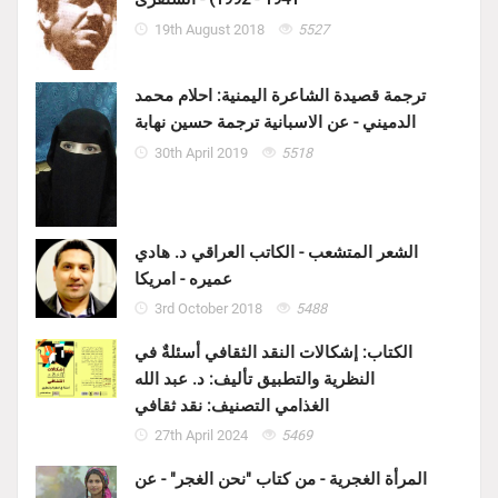
19th August 2018
5527
ترجمة قصيدة الشاعرة اليمنية: احلام محمد
الدميني - عن الاسبانية ترجمة حسين نهابة
30th April 2019
5518
الشعر المتشعب - الكاتب العراقي د. هادي
عميره - امريكا
3rd October 2018
5488
الكتاب: إشكالات النقد الثقافي أسئلةٌ في
النظرية والتطبيق تأليف: د. عبد الله
الغذامي التصنيف: نقد ثقافي
27th April 2024
5469
المرأة الغجرية - من كتاب "نحن الغجر" - عن