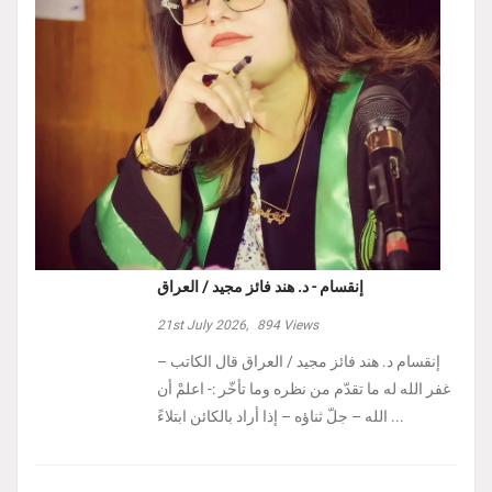
إنقسام - د. هند فائز مجيد / العراق
21st July 2026,
894
Views
إنقسام د. هند فائز مجيد / العراق ‏قال الكاتب –
غفر الله له ما تقدّم من نظره وما تأخّر :- ‏اعلمْ أن
الله – جلّ ثناؤه – إذا أراد بالكائن ابتلاءً ...