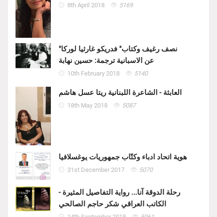
8th April 2018
5169
"نصف رغيف وكتاب" فدريكو غارثيا لوركا
عن الاسبانية ترجمة: حسين نهابة
10th February 2018
5140
العابثة - الشاعرة اللبنانية ريتا عسل هاشم
18th May 2018
5087
هوية اتحاد ادباء وكتّاب جمهوريات يوغسلافيا
31st December 2017
5070
رحلة الدوقة آنا... رواية التفاصيل المثيرة -
الكاتب العراقي شكر حاجم الصالحي
14th September 2018
5061