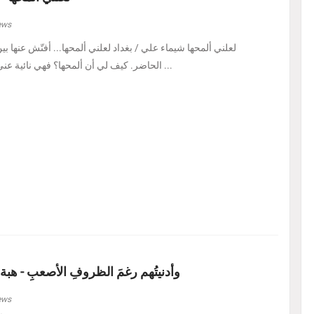
ews
لعلني ألمحها شيماء علي / بغداد لعلني ألمحها... أفتّش عنها ب
الحاضر. كيف لي أن ألمحها؟ فهي نائية عني، بل متمرّدة عليَّ، كأنه ...
وأدنيتُهم رغمَ الظروفِ الأصعبِ - هبة
ews