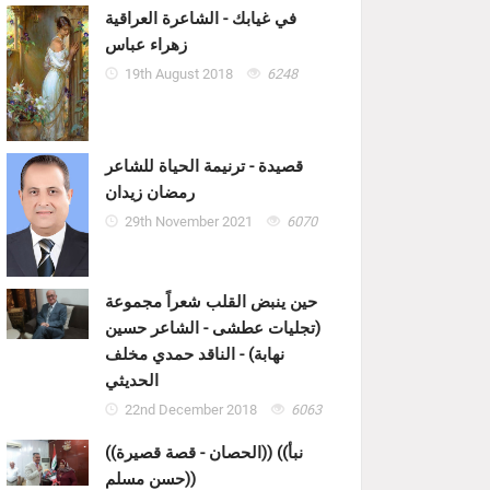
في غيابك - الشاعرة العراقية
زهراء عباس
19th August 2018
6248
قصيدة - ترنيمة الحياة للشاعر
رمضان زيدان
29th November 2021
6070
حين ينبض القلب شعراً مجموعة
(تجليات عطشى - الشاعر حسين
نهابة) - الناقد حمدي مخلف
الحديثي
22nd December 2018
6063
((الحصان - قصة قصيرة)) ((نبأ
حسن مسلم))