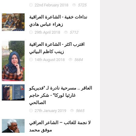
22nd February 2018
5725
نداءات خفية - الشاعرة العراقية
زهراء عباس هادي
29th April 2018
5712
اقترب اكثر - الشاعرة العراقية
زينب كاظم البياتي
14th August 2018
5684
العاقر .. مسرحية نادرة لـ "فديريكو
غارثيا لوركا" - شكر حاجم
الصالحي
27th January 2019
5665
لا نجمة للغائب – الشاعر العراقي
موفق محمد