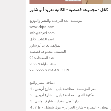
كحْل - مجموعة قصصية - الكاتبة تغريد أبو شاور
مؤسسة ابجد للترجمة والنشر والتوزيع
www.ebjed.com
info@ebjed.com
اسم الكتاب: كحْل
المؤلف: تغريد أبو شاور
التصنيف: مجموعة قصصية
عدد الصفحات: 92
سنة الطباعة: 2022
978-9922-9734-4-9 : ISBN
منافذ النشر والبيع:
１. مقر المؤسسة - محافظة بابل – شارع أربعين
２. مكتبة الندى – محافظة بابل – شارع أربعين
３. دار تأويل - بغداد – شارع المتنبي
دار الهجان – البصرة – شارع الجزائر – مول شنشل – ط ٢