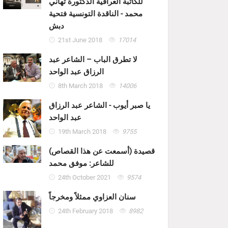
للكاتبة العراقية الدكتورة تهاني
محمد - الناقدة التونسية فتحية
دبش
21st June 2018
17014
لا تطرق الباب – الشاعر عبد
الرزاق عبد الواحد
8th March 2018
14006
يا صبر أيوب - الشاعر عبد الرزاق
عبد الواحد
19th March 2018
9755
قصيدة (أسمعت عن هذا القصاص)
للشاعر: موفق محمد
24th October 2021
9574
سنان العزاوي ممثلاً ومخرجاً
24th February 2018
8982