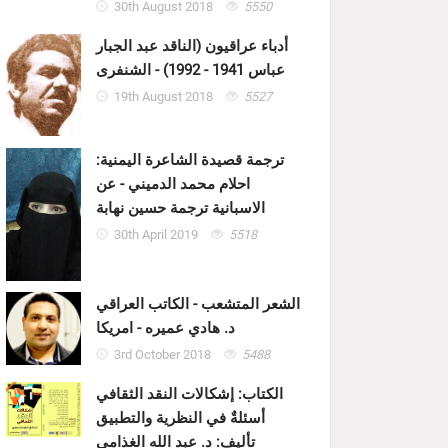
30th August 2018
5550
أدباء عراقيون (الناقد عبد الجبار
عباس 1941 - 1992) - الشنفرى
19th August 2018
5527
ترجمة قصيدة الشاعرة اليمنية:
احلام محمد الدميني - عن
الاسبانية ترجمة حسين نهابة
30th April 2019
5518
الشعر المتشعب - الكاتب العراقي
د. هادي عميره - امريكا
3rd October 2018
5488
الكتاب: إشكالات النقد الثقافي
أسئلةٌ في النظرية والتطبيق
تأليف: د. عبد الله الغذامي