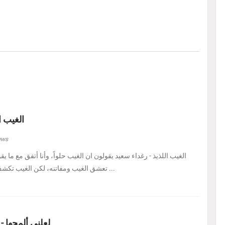
الغيب ا
ews
الغيب اللذيذ - رغداء سعيد يقولون ان الغيب حلواً، وأنا أتفق مع ما يق
تعشق الغيب ومفاتنه، لكن الغيب تكشف لي اليوم في هيئة حل ...
لعلني ألمحها -