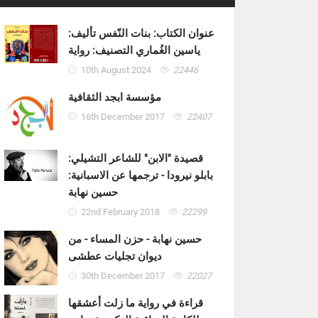
عنوان الكتاب: بنات النّفس تأليف:
ياسين الغُماري التصنيف: رواية
10th August 2024
22446
مؤسسة ابجد الثقافية
16th December 2017
22407
قصيدة "الابن" للشاعر التشيلي:
بابلو نيرودا - ترجمها عن الاسبانية:
حسين نهابة
22nd February 2018
22299
حسين نهابة - حزن المساء - من
ديوان تجليات عطشى
30th December 2017
22027
قراءة في رواية ما زلت أعشقها