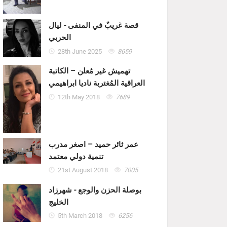
قصة غريبٌ في المنفى - ليال
الحربي
28th June 2025
8659
تهميش غير مُعلن – الكاتبة
العراقية المُغتربة ناديا ابراهيمي
12th May 2018
7689
عمر ثائر حميد – اصغر مدرب
تنمية دولي معتمد
21st August 2018
7005
بوصلة الحزن والوجع - شهرزاد
الخليج
5th March 2018
6256