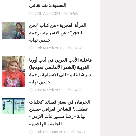
التصنيف: نقد ثقافي
27th April 2024
5469
المرأة الغجرية - من كتاب "نحن
الغجر" - عن الاسبانية: ترجمة
حسين نهابة
12th March 2018
5467
فاعلية الأدب العربي في أدب أوربا
الغربية (الشعر الأندلسي نموذجا)
د. رشا غانم - الى الاسبانية ترجمة
حسين نهابة
23rd March 2020
5455
الحرمان في بعض قصائد "تجليات
عطشى" للشاعر العراقي حسين
نهابة - رشا سمير غانم الاردن -
الجامعة الهاشمية
19th February 2018
5421