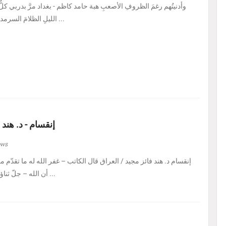
الليلِ الظلامَ السرمديَّ. يرسمُ نفسًا قد عرف ...
إنقسام - د. هند 
ews
إنقسام د. هند فائز مجيد / العراق ‏قال الكاتب – غفر الله له ما تقدّم من 
أن الله – جلّ ثناؤه – إذا أراد بالكائن ابتلاءً ...