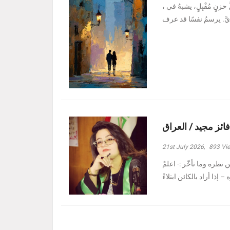
، وأدنيتُهم رغمَ الظروفِ الأصعبِ هبة حامد كاظم - بغداد مرَّ بدربي كلُّ حزنٍ مُقْبِلٍ، يشبهُ في
فائز مجيد / العراق
21st July 2026,
893
Vi
نظره وما تأخّر :- ‏اعلمْ