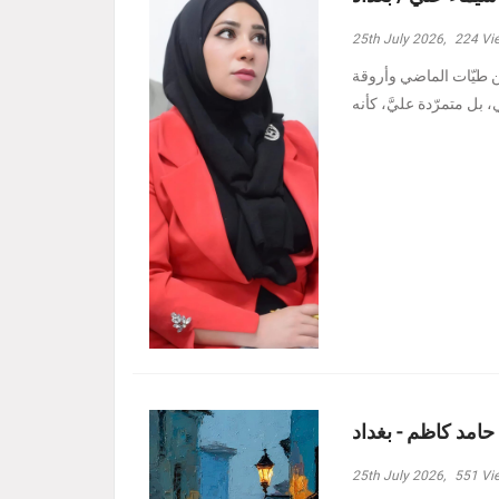
25th July 2026,
224
Vi
ين طيّات الماضي وأروقة
 حامد كاظم - بغداد
25th July 2026,
551
Vi