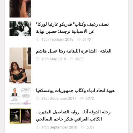
"نصف رغيف وكتاب" فدريكو غارثيا لوركا
عن الاسبانية ترجمة: حسين نهابة
10th February 2018
5140
العابثة - الشاعرة اللبنانية ريتا عسل هاشم
18th May 2018
5087
هوية اتحاد ادباء وكتّاب جمهوريات يوغسلافيا
31st December 2017
5072
رحلة الدوقة آنا... رواية التفاصيل المثيرة -
الكاتب العراقي شكر حاجم الصالحي
14th September 2018
5061