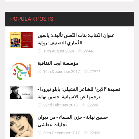
POPULAR POSTS
عنوان الكتاب: بنات النّفس تأليف: ياسين
الغُماري التصنيف: رواية
10th August 2024
22446
مؤسسة ابجد الثقافية
16th December 2017
22411
قصيدة "الابن" للشاعر التشيلي: بابلو نيرودا -
ترجمها عن الاسبانية: حسين نهابة
22nd February 2018
22299
حسين نهابة - حزن المساء - من ديوان
تجليات عطشى
30th December 2017
22028