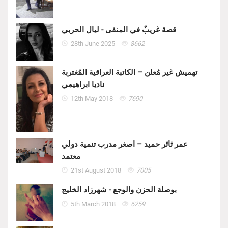
قصة غريبٌ في المنفى - ليال الحربي
28th June 2025
8662
تهميش غير مُعلن – الكاتبة العراقية المُغتربة
ناديا ابراهيمي
12th May 2018
7690
عمر ثائر حميد – اصغر مدرب تنمية دولي
معتمد
21st August 2018
7005
بوصلة الحزن والوجع - شهرزاد الخليج
5th March 2018
6259