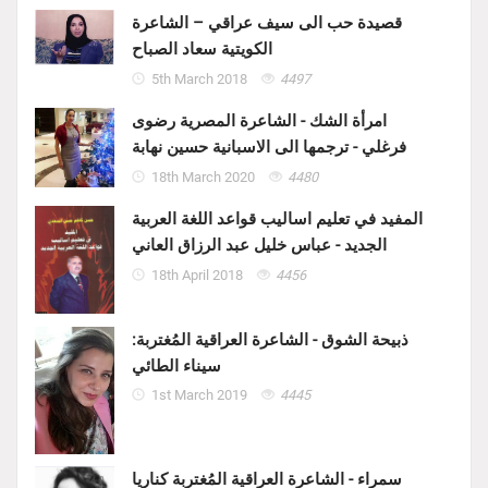
قصيدة حب الى سيف عراقي – الشاعرة
الكويتية سعاد الصباح
5th March 2018
4497
امرأة الشك - الشاعرة المصرية رضوى
فرغلي - ترجمها الى الاسبانية حسين نهابة
18th March 2020
4480
المفيد في تعليم اساليب قواعد اللغة العربية
الجديد - عباس خليل عبد الرزاق العاني
18th April 2018
4456
ذبيحة الشوق - الشاعرة العراقية المُغتربة:
سيناء الطائي
1st March 2019
4445
سمراء - الشاعرة العراقية المُغتربة كناريا