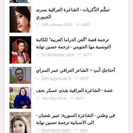
تبسُّم الذِّكريات - الشاعرة العراقية يسرى
الجبوري
24th January 2019
4387
ترجمة قصة "ألعن الدراما العربية" للكاتبة
التونسية مها الجويني - ترجمة حسين نهابة
5th November 2020
4377
أحتاجكِ أنتِ – الشاعر العراقي عمر السراي
30th August 2018
4373
غصة - الشاعرة العراقية شذى عسكر نجف
14th May 2018
4367
قي وطني - الشاعرة السورية: عبير شعبان -
الى الاسبانية ترجمة حسين نهابة
22nd March 2020
4364