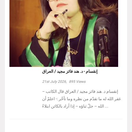
إنقسام - د. هند فائز مجيد / العراق
21st July 2026,
895
Views
إنقسام د. هند فائز مجيد / العراق ‏قال الكاتب –
غفر الله له ما تقدّم من نظره وما تأخّر :- ‏اعلمْ أن
الله – جلّ ثناؤه – إذا أراد بالكائن ابتلاءً ...