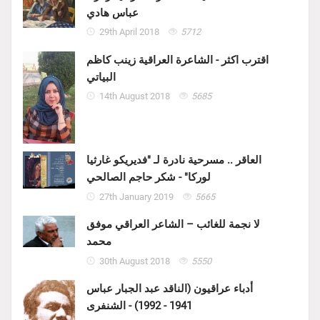
عباس هادي
29th April 2018
5712
اقترب اكثر - الشاعرة العراقية زينب كاظم
البياتي
14th August 2018
5685
العاقر .. مسرحية نادرة لـ "فديريكو غارثيا
لوركا" - شكر حاجم الصالحي
27th January 2019
5665
لا نجمة للغائب – الشاعر العراقي موفق
محمد
30th August 2018
5550
أدباء عراقيون (الناقد عبد الجبار عباس
1941 - 1992) - الشنفرى