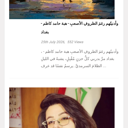
وأدنيتُهم رغمَ الظروفِ الأصعبِ - هبة حامد كاظم -
بغداد
25th July 2026,
552
Views
، وأدنيتُهم رغمَ الظروفِ الأصعبِ هبة حامد كاظم -
بغداد مرَّ بدربي كلُّ حزنٍ مُقْبِلٍ، يشبهُ في الليلِ
الظلامَ السرمديَّ. يرسمُ نفسًا قد عرف ...