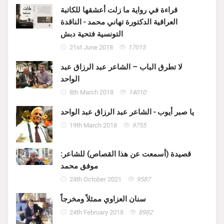
قراءة في رواية ما زلت أعشقها للكاتبة
العراقية الدكتورة تهاني محمد - الناقدة
التونسية فتحية دبش
21st June 2018
17015
لا تطرق الباب – الشاعر عبد الرزاق عبد
الواحد
8th March 2018
14010
يا صبر أيوب - الشاعر عبد الرزاق عبد الواحد
19th March 2018
9755
قصيدة (أسمعت عن هذا القصاص) للشاعر:
موفق محمد
24th October 2021
9587
سنان العزاوي ممثلاً ومخرجاً
24th February 2018
8982