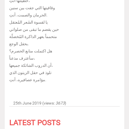
خطيئتها أنتِ،
وقافيتها التي جفت بين سنين
الحرمان والصمت، أنتِ.
يا لقسوة الشَعر المُعتقل
حين يقضم ما تبقى من صلواتي
متحمماً بعهر الذاكرة المُخضلّة
بحقل الوجع.
هل اكتملت منابع الحصرم؟
سأعترف مذعناً،
أن الدروب الشائكة جميعها،
تلوذ في حقل الزيتون الذي
مؤامرة عصافيره، أنتِ.
25th June 2019 (views:
3673
)
LATEST POSTS