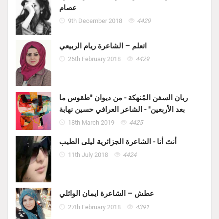
عصام
9th December 2018
4429
اتعلم – الشاعرة ريام الربيعي
26th February 2018
4429
ربان السفن المُنهكة - من ديوان "طقوس ما
بعد الأربعين" - الشاعر العرافي حسين نهابة
18th March 2019
4425
أنتَ أنا - الشاعرة الجزائرية ليلى الطيب
11th July 2018
4424
عطش – الشاعرة ايمان الوائلي
27th February 2018
4391