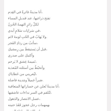
أنا مدينةٌ غائرةٌ في القِدم،
تفتح ذراعيها، عند قنديلِ المساء
لكلّ زائرٍ التهمهُ الحُزنُ
في سَرابِات سَلامٍ أبدي،
ولا يَهابُ في الحُبِ لومةَ لائم.
سأثبُ من رذاذِ الفَجر،
قبل أن يَستيقظَ بين رِمشيكِ،
وأكتبكِ على صدري
تَميمةَ عِشق لا يَرحم،
وأتخبّطُ بين أسئلته المُعذبة
ليُعريني من خَطاياكِ،
صَبراً جَميلاً ومَدينة فاضلة.
أنا مدينةٌ تُعلن عن خساراتها المتعاقبة،
لتُلقم في السر نداءات عاشقيها،
عسل الانتصار والذهول،
بهمهمات رجل عجوز فَقَدَ حنينه