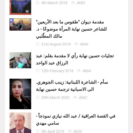
4th March 2018
4683
مقدمة ديوان "طقوس ما بعد الأربعين"
للشاعر حسين نهابة المرأة موضوعًا - د.
مالك المطّلبي
21st August 2018
4666
تجليات حسين نهابة رأي لا مقدمة بقلم: عبد
الرزاق عبد الواحد
12th February 2018
4664
سأم - الشاعرة اللبنانية: زينب الجوهري.
الى الاسبانية ترجمة حسين نهابة
29th March 2020
4662
في القصة العراقية / عبد الله نيازي نموذجاً -
سامي مهدي
5th April 2019
4654