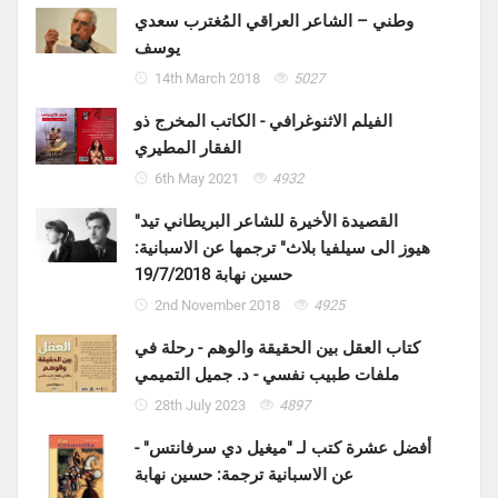
وطني – الشاعر العراقي المُغترب سعدي
يوسف
14th March 2018
5027
الفيلم الاثنوغرافي - الكاتب المخرج ذو
الفقار المطيري
6th May 2021
4932
"القصيدة الأخيرة للشاعر البريطاني تيد
هيوز الى سيلفيا بلاث" ترجمها عن الاسبانية:
حسين نهابة 19/7/2018
2nd November 2018
4925
كتاب العقل بين الحقيقة والوهم - رحلة في
ملفات طبيب نفسي - د. جميل التميمي
28th July 2023
4897
أفضل عشرة كتب لـ "ميغيل دي سرفانتس" -
عن الاسبانية ترجمة: حسين نهابة