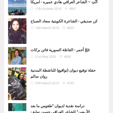
أنْتِ – الشاعر العراقي هادي عميره - امريكا
11th October 2018
4847
كن صديقي - الشاعرة الكويتية سعاد الصباح
14th March 2018
4823
ثلجٌ أحمر - القاصّة السورية فاتن بركات
31st May 2020
4806
حفلة توقيع ديوان (تواقيع) للناشطة المدنية
روان سالم
25th March 2019
4743
دراسة نقدية لديوان "طقوس ما بعد
الأربعين" للشاعر العراقي حسين نهابة -