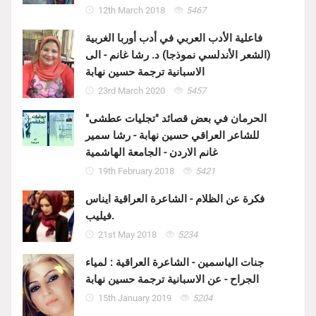
12th March 2018
5467
فاعلية الأدب العربي في أدب أوربا الغربية
(الشعر الأندلسي نموذجا) د. رشا غانم - الى
الاسبانية ترجمة حسين نهابة
23rd March 2020
5457
الحرمان في بعض قصائد "تجليات عطشى"
للشاعر العراقي حسين نهابة - رشا سمير
غانم الاردن - الجامعة الهاشمية
19th February 2018
5421
فكرة عن الظلام - الشاعرة العراقية ايناس
فيليب.
21st May 2018
5234
جنات الياسمين - الشاعرة العراقية : لمياء
الجراح - عن الاسبانية ترجمة حسين نهابة
15th January 2019
5204