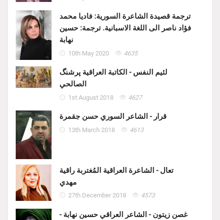
ترجمة قصيدة الشاعرة السورية: فاديا محمد
فؤاد ناصر الى اللغة الاسبانية. ترجمة: حسين
نهابة
10th May 2020
4635
لئيم النفس - الكاتبة العراقية پرشنگ
الصالحي
1st August 2018
4627
قرار - الشاعر السوري حسن جقمرة
13th March 2018
4613
تعال - الشاعرة العراقية المُغتربة راقية
مهدي
27th December 2018
4573
غصن زيتون - الشاعر العراقي حسين نهابة -