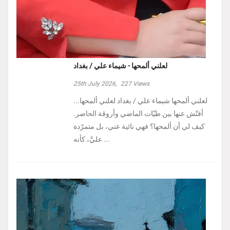
لعلني ألمحها - شيماء علي / بغداد
25th July 2026,
227
Views
لعلني ألمحها شيماء علي / بغداد لعلني ألمحها...
أفتّش عنها بين طيّات الماضي وأروقة الحاضر.
كيف لي أن ألمحها؟ فهي نائية عني، بل متمرّدة
عليَّ، كأنه ...