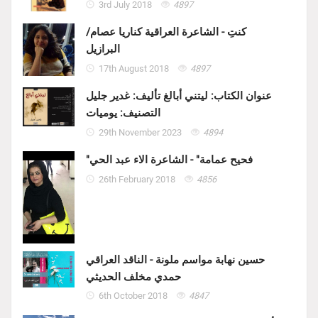
3rd July 2018
4897
كنتِ - الشاعرة العراقية كناريا عصام/
البرازيل
17th August 2018
4897
عنوان الكتاب: ليتني أبالغ تأليف: غدير جليل
التصنيف: يوميات
29th November 2023
4894
"فحيح عمامة" - الشاعرة الاء عبد الحي
26th February 2018
4856
حسين نهابة مواسم ملونة - الناقد العراقي
حمدي مخلف الحديثي
6th October 2018
4847