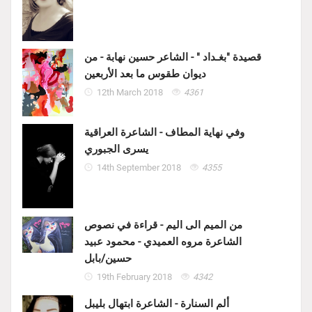
قصيدة "بغـداد " - الشاعر حسين نهابة - من
ديوان طقوس ما بعد الأربعين
12th March 2018
4361
وفي نهاية المطاف - الشاعرة العراقية
يسرى الجبوري
14th September 2018
4355
من الميم الى اليم - قراءة في نصوص
الشاعرة مروه العميدي - محمود عبيد
حسين/بابل
19th February 2018
4342
ألم السنارة - الشاعرة ابتهال بليبل