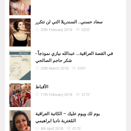
سعاد حسني.. السندريلا التي لن تتكرر
20th February 2018
5202
في القصة العراقية... عبدالله نيازي نموذجاً -
شكر حاجم الصالحي
20th March 2018
5181
الأقباط
17th February 2018
5172
يوم لك ويوم عليك – الكاتبة العراقية
المُغتربة ناديا ابراهيمي
8th April 2018
5170