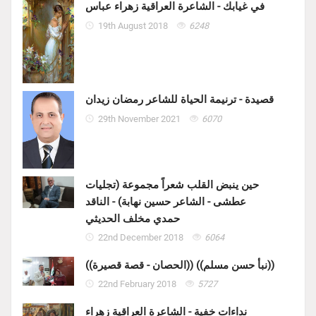
في غيابك - الشاعرة العراقية زهراء عباس
19th August 2018
6248
قصيدة - ترنيمة الحياة للشاعر رمضان زيدان
29th November 2021
6070
حين ينبض القلب شعراً مجموعة (تجليات
عطشى - الشاعر حسين نهابة) - الناقد
حمدي مخلف الحديثي
22nd December 2018
6064
((الحصان - قصة قصيرة)) ((نبأ حسن مسلم))
22nd February 2018
5727
نداءات خفية - الشاعرة العراقية زهراء