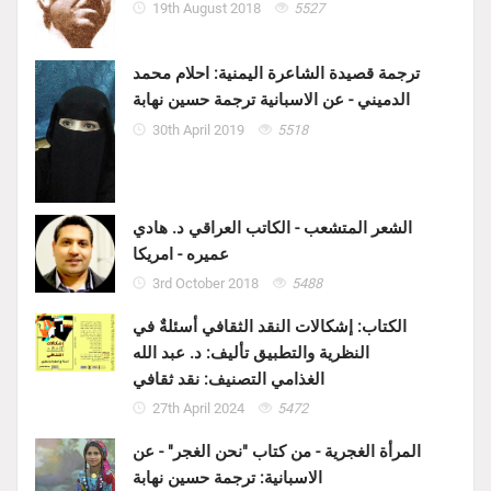
19th August 2018
5527
ترجمة قصيدة الشاعرة اليمنية: احلام محمد
الدميني - عن الاسبانية ترجمة حسين نهابة
30th April 2019
5518
الشعر المتشعب - الكاتب العراقي د. هادي
عميره - امريكا
3rd October 2018
5488
الكتاب: إشكالات النقد الثقافي أسئلةٌ في
النظرية والتطبيق تأليف: د. عبد الله
الغذامي التصنيف: نقد ثقافي
27th April 2024
5472
المرأة الغجرية - من كتاب "نحن الغجر" - عن
الاسبانية: ترجمة حسين نهابة