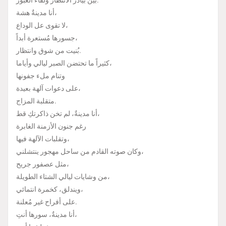
بين بيادر الانتظار ولقاء العبور.
أنا مدينةٌ هشة،
لا تقوى عل الوداع،
جسورها مُستعرة أبداً،
بُنيت من شوق وانتظار.
كثيراً ما تحتضن الصبر ليالي وأياما،
وتنام ملء جفونها
على دعوات آلهة بعيدة،
متقلبة المزاج.
أنا مدينةٌ، لم تخن ذاكرتكِ قط،
رغم جنون الأزمنة الغابرة
وتقلبات الآلهة فيها،
وكان صوته القادم من ساحل مهجور ينتشلني،
مثل عصفور جريح،
من وشايات ليالي الشتاء الطويلة،
ويندلق، كخمرة انتمائي،
على أفراح غير مُعلنة.
أنا مدينةٌ، سورها أنتِ،