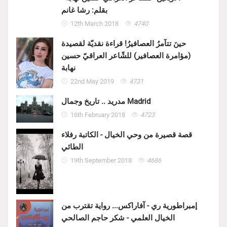
بقلم: رشا غانم
12th March 2018
4740
حينَ تتآمرُ العصافيرُ! قراءة نقديّة لقصيدة
(مؤامرة العصافير) للشّاعر العراقيّ حسين
نهابة
22nd May 2019
4731
مدريد .. تاريخ وجمال Madrid
16th February 2018
4723
قصة قصيرة من وحي الخيال - الكاتبة رفلاء
الطائي
19th September 2018
4686
إمبراطورية ري - آفاراكس... رواية تقترب من
الخيال العلمي - شكر حاجم الصالحي