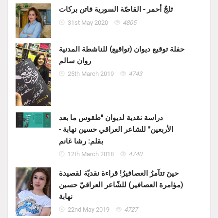
ثلجٌ أحمر - القاصّة السورية فاتن بركات
31st May 2020
4805
حفلة توقيع ديوان (تواقيع) للناشطة المدنية
روان سالم
25th March 2019
4743
دراسة نقدية لديوان "طقوس ما بعد
الأربعين" للشاعر العراقي حسين نهابة -
بقلم: رشا غانم
12th March 2018
4740
حينَ تتآمرُ العصافيرُ! قراءة نقديّة لقصيدة
(مؤامرة العصافير) للشّاعر العراقيّ حسين
نهابة
22nd May 2019
4727