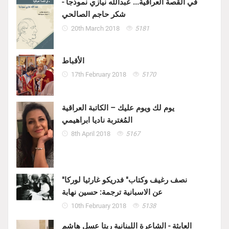
في القصة العراقية... عبدالله نيازي نموذجاً -
شكر حاجم الصالحي
20th March 2018
5181
الأقباط
17th February 2018
5170
يوم لك ويوم عليك – الكاتبة العراقية
المُغتربة ناديا ابراهيمي
8th April 2018
5167
"نصف رغيف وكتاب" فدريكو غارثيا لوركا
عن الاسبانية ترجمة: حسين نهابة
10th February 2018
5138
العابثة - الشاعرة اللبنانية ريتا عسل هاشم