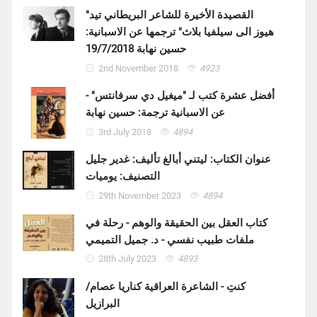
"القصيدة الأخيرة للشاعر البريطاني تيد
هيوز الى سيلفيا بلاث" ترجمها عن الاسبانية:
حسين نهابة 19/7/2018
2nd November 2018
4923
أفضل عشرة كتب لـ "ميغيل دي سرفانتس" -
عن الاسبانية ترجمة: حسين نهابة
3rd July 2018
4894
عنوان الكتاب: ليتني أبالغ تأليف: غدير جليل
التصنيف: يوميات
29th November 2023
4894
كتاب العقل بين الحقيقة والوهم - رحلة في
ملفات طبيب نفسي - د. جميل التميمي
28th July 2023
4893
كنتِ - الشاعرة العراقية كناريا عصام/
البرازيل