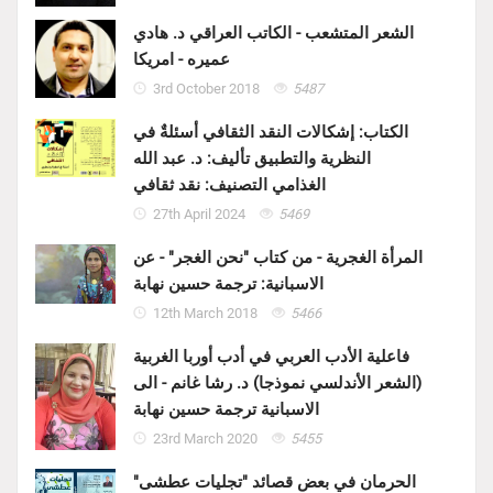
الشعر المتشعب - الكاتب العراقي د. هادي
عميره - امريكا
3rd October 2018
5487
الكتاب: إشكالات النقد الثقافي أسئلةٌ في
النظرية والتطبيق تأليف: د. عبد الله
الغذامي التصنيف: نقد ثقافي
27th April 2024
5469
المرأة الغجرية - من كتاب "نحن الغجر" - عن
الاسبانية: ترجمة حسين نهابة
12th March 2018
5466
فاعلية الأدب العربي في أدب أوربا الغربية
(الشعر الأندلسي نموذجا) د. رشا غانم - الى
الاسبانية ترجمة حسين نهابة
23rd March 2020
5455
الحرمان في بعض قصائد "تجليات عطشى"