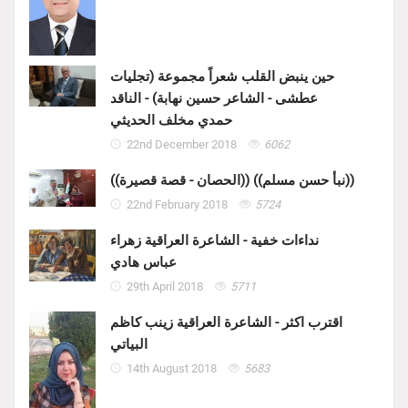
حين ينبض القلب شعراً مجموعة (تجليات
عطشى - الشاعر حسين نهابة) - الناقد
حمدي مخلف الحديثي
22nd December 2018
6062
((الحصان - قصة قصيرة)) ((نبأ حسن مسلم))
22nd February 2018
5724
نداءات خفية - الشاعرة العراقية زهراء
عباس هادي
29th April 2018
5711
اقترب اكثر - الشاعرة العراقية زينب كاظم
البياتي
14th August 2018
5683