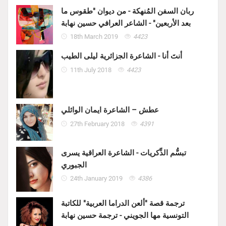
ربان السفن المُنهكة - من ديوان "طقوس ما
بعد الأربعين" - الشاعر العرافي حسين نهابة
18th March 2019
4423
أنتَ أنا - الشاعرة الجزائرية ليلى الطيب
11th July 2018
4423
عطش – الشاعرة ايمان الوائلي
27th February 2018
4391
تبسُّم الذِّكريات - الشاعرة العراقية يسرى
الجبوري
24th January 2019
4386
ترجمة قصة "ألعن الدراما العربية" للكاتبة
التونسية مها الجويني - ترجمة حسين نهابة