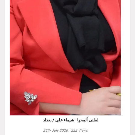
لعلني ألمحها - شيماء علي / بغداد
25th July 2026,
222
Views