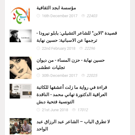
مؤسسة ابجد الثقافية
16th December 2017
22403
قصيدة "الابن" للشاعر التشيلي: بابلو نيرودا -
ترجمها عن الاسبانية: حسين نهابة
22nd February 2018
22296
حسين نهابة - حزن المساء - من ديوان
تجليات عطشى
30th December 2017
22025
قراءة في رواية ما زلت أعشقها للكاتبة
العراقية الدكتورة تهاني محمد - الناقدة
التونسية فتحية دبش
21st June 2018
17012
لا تطرق الباب – الشاعر عبد الرزاق عبد
الواحد