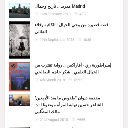
مدريد .. تاريخ وجمال Madrid
16th February 2018
4720
قصة قصيرة من وحي الخيال - الكاتبة رفلاء
الطائي
19th September 2018
4686
إمبراطورية ري - آفاراكس... رواية تقترب من
الخيال العلمي - شكر حاجم الصالحي
4th March 2018
4683
مقدمة ديوان "طقوس ما بعد الأربعين"
للشاعر حسين نهابة المرأة موضوعًا - د.
مالك المطّلبي
21st August 2018
4666