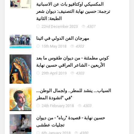
المكسيكي اوكتافيو باث عن الاسبانية
ترجمة: حسين نهابة التصنيف: ديوان شعر
الطبعة: الثانية
22nd December 2023
4307
مهرجان الفن الدولي في اثينا
15th May 2018
4303
كوني مطمئنة - من ديوان طقوس ما بعد
الأربعين - الشاعر العراقي حسين نهابة
29th April 2019
4303
السياب... ينشد للمطر.. ولجمال الوطن...
في "انشودة المطر"
24th February 2018
4303
حسين نهابة - قصيدة "رباه" - من ديوان
تجليات عطشى
6th January 2018
4300