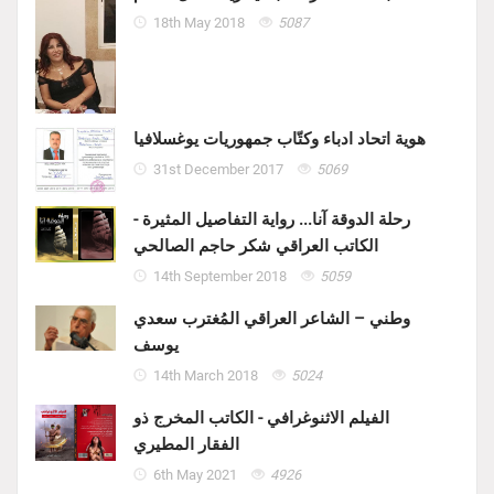
18th May 2018
5087
هوية اتحاد ادباء وكتّاب جمهوريات يوغسلافيا
31st December 2017
5069
رحلة الدوقة آنا... رواية التفاصيل المثيرة -
الكاتب العراقي شكر حاجم الصالحي
14th September 2018
5059
وطني – الشاعر العراقي المُغترب سعدي
يوسف
14th March 2018
5024
الفيلم الاثنوغرافي - الكاتب المخرج ذو
الفقار المطيري
6th May 2021
4926