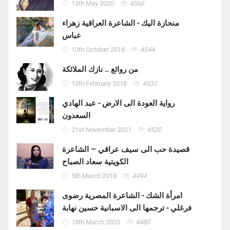
13th May 2020
4560
منحازة اليك - الشاعرة العراقية زهراء
عباس
10th October 2018
4544
من روائع .. نازك الملائكة
10th February 2018
4533
رواية العودة الى الارض - عبد الهادي
السعدون
21st November 2021
4520
قصيدة حب الى سيف عراقي – الشاعرة
الكويتية سعاد الصباح
5th March 2018
4494
امرأة الشك - الشاعرة المصرية رضوى
فرغلي - ترجمها الى الاسبانية حسين نهابة
18th March 2020
4480