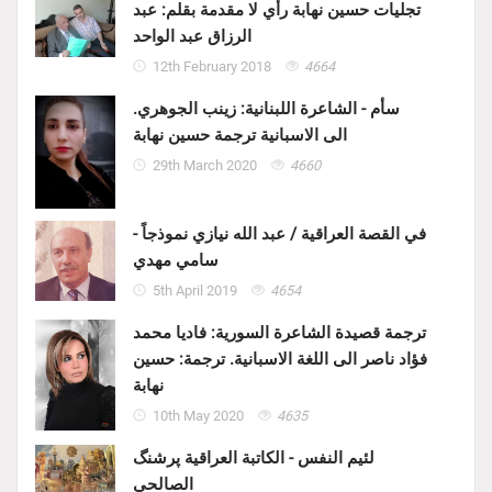
تجليات حسين نهابة رأي لا مقدمة بقلم: عبد
الرزاق عبد الواحد
12th February 2018
4664
سأم - الشاعرة اللبنانية: زينب الجوهري.
الى الاسبانية ترجمة حسين نهابة
29th March 2020
4660
في القصة العراقية / عبد الله نيازي نموذجاً -
سامي مهدي
5th April 2019
4654
ترجمة قصيدة الشاعرة السورية: فاديا محمد
فؤاد ناصر الى اللغة الاسبانية. ترجمة: حسين
نهابة
10th May 2020
4635
لئيم النفس - الكاتبة العراقية پرشنگ
الصالحي