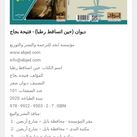
ديوان (حين اتساقط رطبا) - فتيحة بجاج
مؤسسة ابجد للترجمة والنشر والتوزيع
www.ebjed.com
info@ebjed.com
اسم الكتاب: حين اتساقط رطبا
المؤلف: فتيحة بجاج
التصنيف: ديوان شعر
عدد الصفحات: 101
سنة الطباعة: 2020
978 - 9922 - 9503 - 2 - 7 : ISBN
منافذ النشر والبيع:
１. مقر المؤسسة - محافظة بابل – شارع أربعين
２. مكتبة الندى – محافظة بابل – شارع أربعين
３. مكتبة نابو – بغداد – شارع المتنبي