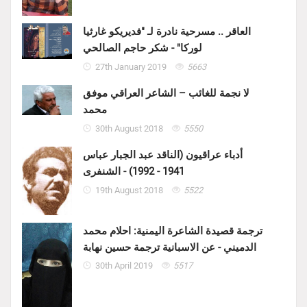
العاقر .. مسرحية نادرة لـ "فديريكو غارثيا
لوركا" - شكر حاجم الصالحي
27th January 2019
5663
لا نجمة للغائب – الشاعر العراقي موفق
محمد
30th August 2018
5550
أدباء عراقيون (الناقد عبد الجبار عباس
1941 - 1992) - الشنفرى
19th August 2018
5522
ترجمة قصيدة الشاعرة اليمنية: احلام محمد
الدميني - عن الاسبانية ترجمة حسين نهابة
30th April 2019
5517