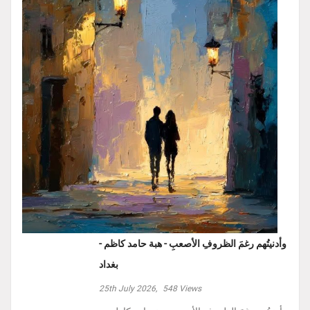
وأدنيتُهم رغمَ الظروفِ الأصعبِ - هبة حامد كاظم -
بغداد
25th July 2026,
548
Views