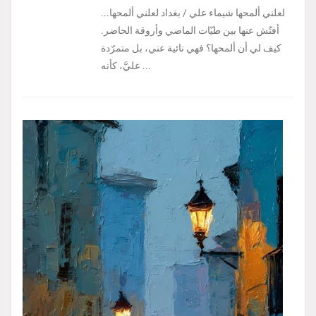
لعلني ألمحها شيماء علي / بغداد لعلني ألمحها...
أفتّش عنها بين طيّات الماضي وأروقة الحاضر.
كيف لي أن ألمحها؟ فهي نائية عني، بل متمرّدة
عليَّ، كأنه ...