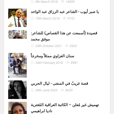
8th March 2018
14000
يا صبر أيوب - الشاعر عبد الرزاق عبد الواحد
19th March 2018
9752
قصيدة (أسمعت عن هذا القصاص) للشاعر:
موفق محمد
24th October 2021
9565
سنان العزاوي ممثلاً ومخرجاً
24th February 2018
8981
قصة غريبٌ في المنفى - ليال الحربي
28th June 2025
8659
تهميش غير مُعلن – الكاتبة العراقية المُغتربة
ناديا ابراهيمي