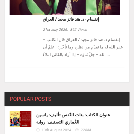
إنقسام - د. هند فائز مجيد / العراق
21st July 2026,
892
Views
إنقسام د. هند فائز مجيد / العراق ‏قال الكاتب –
غفر الله له ما تقدّم من نظره وما تأخّر :- ‏اعلمْ أن
الله – جلّ ثناؤه – إذا أراد بالكائن ابتلاءً ...
POPULAR POSTS
عنوان الكتاب: بنات النّفس تأليف: ياسين
الغُماري التصنيف: رواية
10th August 2024
22444