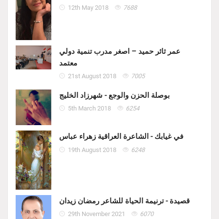
12th May 2018
7688
عمر ثائر حميد – اصغر مدرب تنمية دولي
معتمد
21st August 2018
7005
بوصلة الحزن والوجع - شهرزاد الخليج
5th March 2018
6254
في غيابك - الشاعرة العراقية زهراء عباس
19th August 2018
6248
قصيدة - ترنيمة الحياة للشاعر رمضان زيدان
29th November 2021
6070