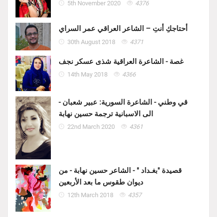
5th November 2020
4376
أحتاجكِ أنتِ – الشاعر العراقي عمر السراي
30th August 2018
4371
غصة - الشاعرة العراقية شذى عسكر نجف
14th May 2018
4366
قي وطني - الشاعرة السورية: عبير شعبان -
الى الاسبانية ترجمة حسين نهابة
22nd March 2020
4361
قصيدة "بغـداد " - الشاعر حسين نهابة - من
ديوان طقوس ما بعد الأربعين
12th March 2018
4357