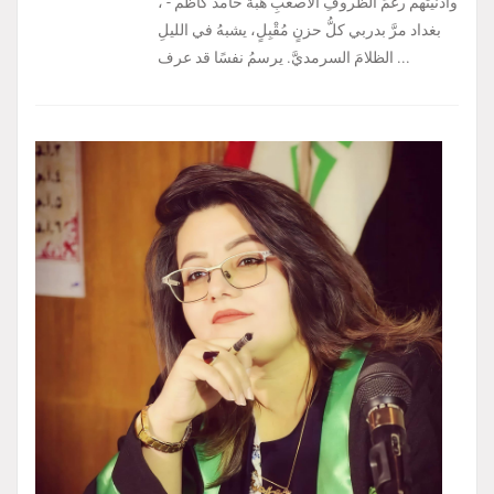
، وأدنيتُهم رغمَ الظروفِ الأصعبِ هبة حامد كاظم -
بغداد مرَّ بدربي كلُّ حزنٍ مُقْبِلٍ، يشبهُ في الليلِ
الظلامَ السرمديَّ. يرسمُ نفسًا قد عرف ...