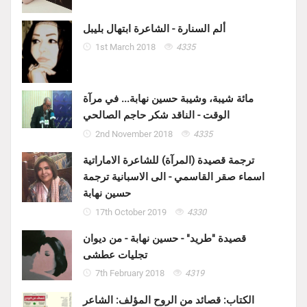
ألم السنارة - الشاعرة ابتهال بليبل
1st March 2018
4335
مائة شيبة، وشيبة حسين نهابة... في مرآة
الوقت - الناقد شكر حاجم الصالحي
2nd November 2018
4335
ترجمة قصيدة (المرآة) للشاعرة الاماراتية
اسماء صقر القاسمي - الى الاسبانية ترجمة
حسين نهابة
17th October 2019
4330
قصيدة "طريد" - حسين نهابة - من ديوان
تجليات عطشى
7th February 2018
4319
الكتاب: قصائد من الروح المؤلف: الشاعر