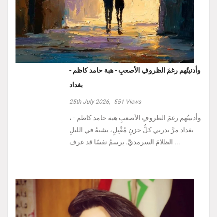
وأدنيتُهم رغمَ الظروفِ الأصعبِ - هبة حامد كاظم -
بغداد
25th July 2026,
551
Views
، وأدنيتُهم رغمَ الظروفِ الأصعبِ هبة حامد كاظم -
بغداد مرَّ بدربي كلُّ حزنٍ مُقْبِلٍ، يشبهُ في الليلِ
الظلامَ السرمديَّ. يرسمُ نفسًا قد عرف ...