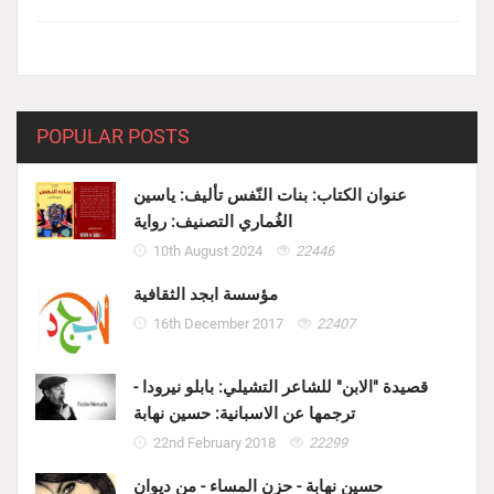
POPULAR POSTS
عنوان الكتاب: بنات النّفس تأليف: ياسين
الغُماري التصنيف: رواية
10th August 2024
22446
مؤسسة ابجد الثقافية
16th December 2017
22407
قصيدة "الابن" للشاعر التشيلي: بابلو نيرودا -
ترجمها عن الاسبانية: حسين نهابة
22nd February 2018
22299
حسين نهابة - حزن المساء - من ديوان