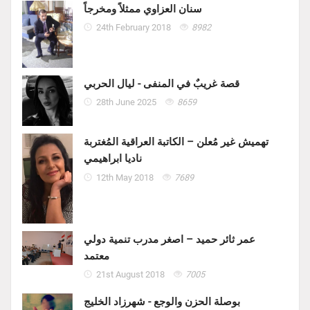
سنان العزاوي ممثلاً ومخرجاً
24th February 2018
8982
قصة غريبٌ في المنفى - ليال الحربي
28th June 2025
8659
تهميش غير مُعلن – الكاتبة العراقية المُغتربة
ناديا ابراهيمي
12th May 2018
7689
عمر ثائر حميد – اصغر مدرب تنمية دولي
معتمد
21st August 2018
7005
بوصلة الحزن والوجع - شهرزاد الخليج