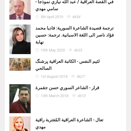
في القصة العراقية / عبد الله نيازي نموذجاً -
سامي مهدي
5th April 2019
4654
ترجمة قصيدة الشاعرة السورية: فاديا محمد
فؤاد ناصر الى اللغة الاسبانية. ترجمة: حسين
نهابة
10th May 2020
4635
لئيم النفس - الكاتبة العراقية پرشنگ
الصالحي
1st August 2018
4627
قرار - الشاعر السوري حسن جقمرة
13th March 2018
4610
تعال - الشاعرة العراقية المُغتربة راقية
مهدي