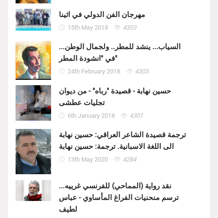
مهرجان الفن الدولي في اثينا
15th May 2018
4303
السياب... ينشد للمطر.. ولجمال الوطن...
في "انشودة المطر"
24th February 2018
4303
حسين نهابة - قصيدة "رباه" - من ديوان
تجليات عطشى
6th January 2018
4301
ترجمة قصيدة الشاعر العراقي: حسين نهابة
الى اللغة الاسبانية. ترجمة: حسين نهابة
13th May 2020
4284
نقد رواية (المماحي) للفرنسي غرييه...
ترسم منحنيات الفراغ المأساوي - عباس
لطيف