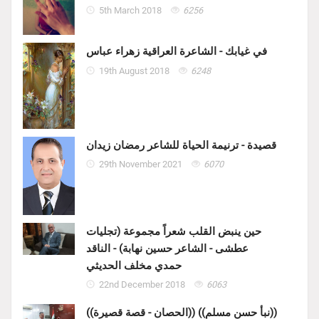
5th March 2018
6256
في غيابك - الشاعرة العراقية زهراء عباس
19th August 2018
6248
قصيدة - ترنيمة الحياة للشاعر رمضان زيدان
29th November 2021
6070
حين ينبض القلب شعراً مجموعة (تجليات
عطشى - الشاعر حسين نهابة) - الناقد
حمدي مخلف الحديثي
22nd December 2018
6063
((الحصان - قصة قصيرة)) ((نبأ حسن مسلم))