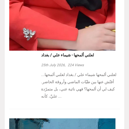
لعلني ألمحها - شيماء علي / بغداد
25th July 2026,
224
Views
لعلني ألمحها شيماء علي / بغداد لعلني ألمحها...
أفتّش عنها بين طيّات الماضي وأروقة الحاضر.
كيف لي أن ألمحها؟ فهي نائية عني، بل متمرّدة
عليَّ، كأنه ...