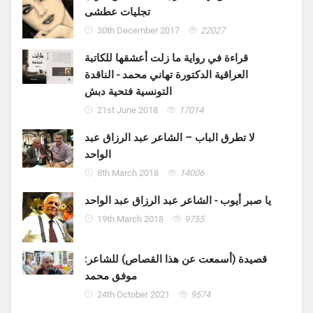
تجليات عطشى
30th December 2017
22027
قراءة في رواية ما زلت أعشقها للكاتبة
العراقية الدكتورة تهاني محمد - الناقدة
التونسية فتحية دبش
21st June 2018
17014
لا تطرق الباب – الشاعر عبد الرزاق عبد
الواحد
8th March 2018
14006
يا صبر أيوب - الشاعر عبد الرزاق عبد الواحد
19th March 2018
9755
قصيدة (أسمعت عن هذا القصاص) للشاعر:
موفق محمد
24th October 2021
9574