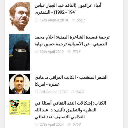
أدباء عراقيون (الناقد عبد الجبار عباس
1941 - 1992) - الشنفرى
19th August 2018
5527
ترجمة قصيدة الشاعرة اليمنية: احلام محمد
الدميني - عن الاسبانية ترجمة حسين نهابة
30th April 2019
5518
الشعر المتشعب - الكاتب العراقي د. هادي
عميره - امريكا
3rd October 2018
5488
الكتاب: إشكالات النقد الثقافي أسئلةٌ في
النظرية والتطبيق تأليف: د. عبد الله
الغذامي التصنيف: نقد ثقافي
27th April 2024
5469