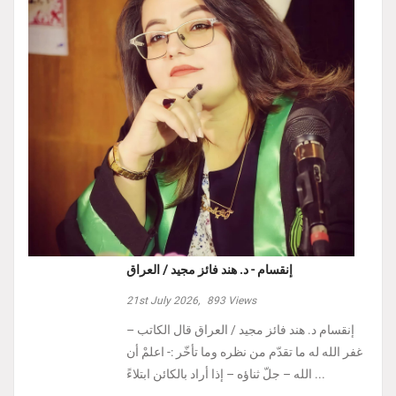
إنقسام - د. هند فائز مجيد / العراق
21st July 2026,
893
Views
إنقسام د. هند فائز مجيد / العراق ‏قال الكاتب –
غفر الله له ما تقدّم من نظره وما تأخّر :- ‏اعلمْ أن
الله – جلّ ثناؤه – إذا أراد بالكائن ابتلاءً ...