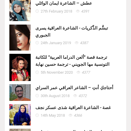
عطش – الشاعرة ايمان الوائلي
27th February 2018
4391
تبسُّم الذِّكريات - الشاعرة العراقية يسرى
الجبوري
24th January 2019
4387
ترجمة قصة "ألعن الدراما العربية" للكاتبة
التونسية مها الجويني - ترجمة حسين نهابة
5th November 2020
4377
أحتاجكِ أنتِ – الشاعر العراقي عمر السراي
30th August 2018
4372
غصة - الشاعرة العراقية شذى عسكر نجف
14th May 2018
4366