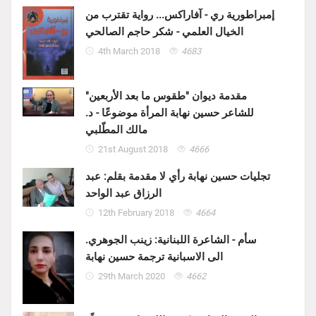
إمبراطورية ري - آفاراكس... رواية تقترب من
الخيال العلمي - شكر حاجم الصالحي
4th March 2018
4683
مقدمة ديوان "طقوس ما بعد الأربعين"
للشاعر حسين نهابة المرأة موضوعًا - د.
مالك المطّلبي
21st August 2018
4666
تجليات حسين نهابة رأي لا مقدمة بقلم: عبد
الرزاق عبد الواحد
12th February 2018
4664
سأم - الشاعرة اللبنانية: زينب الجوهري.
الى الاسبانية ترجمة حسين نهابة
29th March 2020
4662