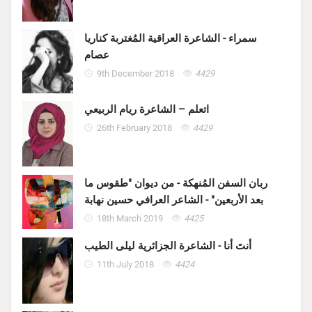
سمراء - الشاعرة العراقية المُغتربة كناريا
عصام
9th December 2018
4429
اتعلم – الشاعرة ريام الربيعي
26th February 2018
4429
ربان السفن المُنهكة - من ديوان "طقوس ما
بعد الأربعين" - الشاعر العرافي حسين نهابة
18th March 2019
4425
أنتَ أنا - الشاعرة الجزائرية ليلى الطيب
11th July 2018
4424