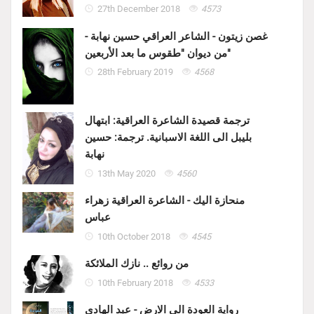
27th December 2018
4573
غصن زيتون - الشاعر العراقي حسين نهابة -
من ديوان "طقوس ما بعد الأربعين"
28th February 2019
4568
ترجمة قصيدة الشاعرة العراقية: ابتهال
بليبل الى اللغة الاسبانية. ترجمة: حسين
نهابة
13th May 2020
4560
منحازة اليك - الشاعرة العراقية زهراء
عباس
10th October 2018
4545
من روائع .. نازك الملائكة
10th February 2018
4533
رواية العودة الى الارض - عبد الهادي