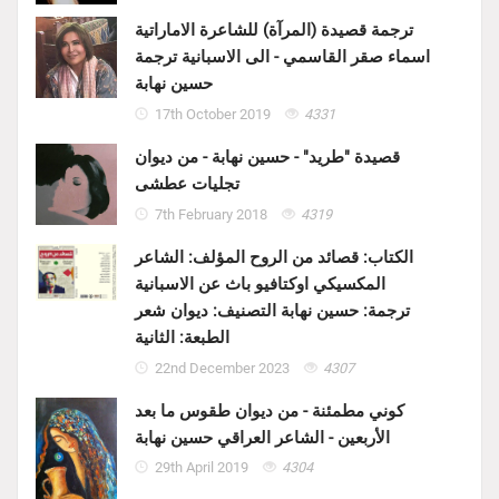
ترجمة قصيدة (المرآة) للشاعرة الاماراتية
اسماء صقر القاسمي - الى الاسبانية ترجمة
حسين نهابة
17th October 2019
4331
قصيدة "طريد" - حسين نهابة - من ديوان
تجليات عطشى
7th February 2018
4319
الكتاب: قصائد من الروح المؤلف: الشاعر
المكسيكي اوكتافيو باث عن الاسبانية
ترجمة: حسين نهابة التصنيف: ديوان شعر
الطبعة: الثانية
22nd December 2023
4307
كوني مطمئنة - من ديوان طقوس ما بعد
الأربعين - الشاعر العراقي حسين نهابة
29th April 2019
4304