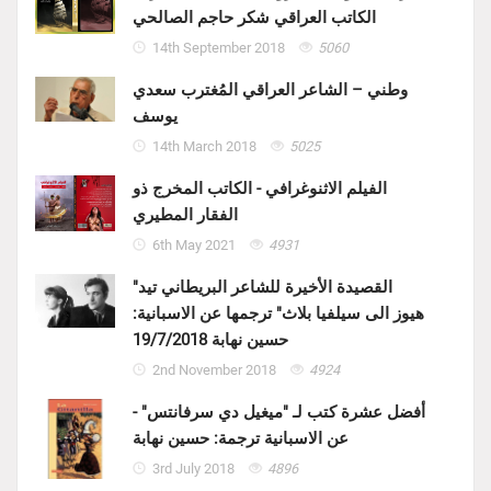
الكاتب العراقي شكر حاجم الصالحي
14th September 2018
5060
وطني – الشاعر العراقي المُغترب سعدي
يوسف
14th March 2018
5025
الفيلم الاثنوغرافي - الكاتب المخرج ذو
الفقار المطيري
6th May 2021
4931
"القصيدة الأخيرة للشاعر البريطاني تيد
هيوز الى سيلفيا بلاث" ترجمها عن الاسبانية:
حسين نهابة 19/7/2018
2nd November 2018
4924
أفضل عشرة كتب لـ "ميغيل دي سرفانتس" -
عن الاسبانية ترجمة: حسين نهابة
3rd July 2018
4896