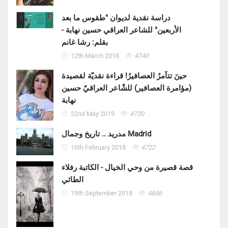
دراسة نقدية لديوان "طقوس ما بعد
الأربعين" للشاعر العراقي حسين نهابة -
بقلم: رشا غانم
12th March 2018
4740
حينَ تتآمرُ العصافيرُ! قراءة نقديّة لقصيدة
(مؤامرة العصافير) للشّاعر العراقيّ حسين
نهابة
22nd May 2019
4730
مدريد .. تاريخ وجمال Madrid
16th February 2018
4722
قصة قصيرة من وحي الخيال - الكاتبة رفلاء
الطائي
19th September 2018
4686