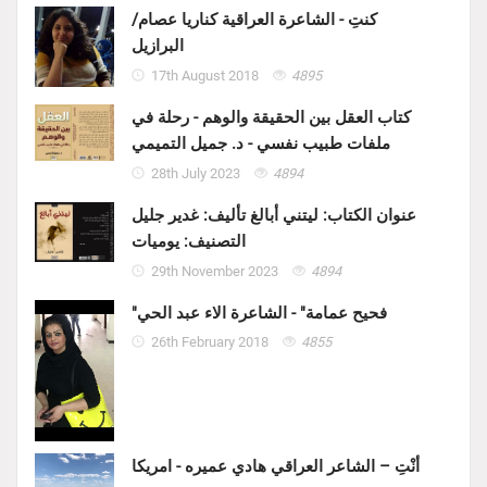
كنتِ - الشاعرة العراقية كناريا عصام/
البرازيل
17th August 2018
4895
كتاب العقل بين الحقيقة والوهم - رحلة في
ملفات طبيب نفسي - د. جميل التميمي
28th July 2023
4894
عنوان الكتاب: ليتني أبالغ تأليف: غدير جليل
التصنيف: يوميات
29th November 2023
4894
"فحيح عمامة" - الشاعرة الاء عبد الحي
26th February 2018
4855
أنْتِ – الشاعر العراقي هادي عميره - امريكا