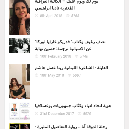
يوم لك ويوم عليك – الكاتبة العراقية
المُغتربة ناديا ابراهيمي
8th April 2018
5168
"نصف رغيف وكتاب" فدريكو غارثيا لوركا
عن الاسبانية ترجمة: حسين نهابة
10th February 2018
5140
العابثة - الشاعرة اللبنانية ريتا عسل هاشم
18th May 2018
5087
هوية اتحاد ادباء وكتّاب جمهوريات يوغسلافيا
31st December 2017
5070
رحلة الدوقة آنا... رواية التفاصيل المثيرة -