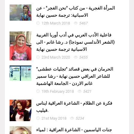
المرأة الغجرية - من كتاب "نحن الغجر" - عن
الاسبانية: ترجمة حسين نهابة
12th March 2018
5467
فاعلية الأدب العربي في أدب أوربا الغربية
(الشعر الأندلسي نموذجا) د. رشا غانم - الى
الاسبانية ترجمة حسين نهابة
23rd March 2020
5455
الحرمان في بعض قصائد "تجليات عطشى"
للشاعر العراقي حسين نهابة - رشا سمير
غانم الاردن - الجامعة الهاشمية
19th February 2018
5421
فكرة عن الظلام - الشاعرة العراقية ايناس
فيليب.
21st May 2018
5234
جنات الياسمين - الشاعرة العراقية : لمياء