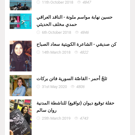
11th October 2018
4847
حسين نهابة مواسم ملونة - الناقد العراقي
حمدي مخلف الحديثي
6th October 2018
4846
كن صديقي - الشاعرة الكويتية سعاد الصباح
14th March 2018
4822
ثلجٌ أحمر - القاصّة السورية فاتن بركات
31st May 2020
4806
حفلة توقيع ديوان (تواقيع) للناشطة المدنية
روان سالم
25th March 2019
4743