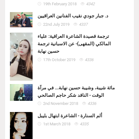
19th February 2018
4342
د. جبار جودي نقيب الفنانين العراقيين
22nd July 2019
4337
ترجمة قصيدة الشاعرة العراقية: علياء
المالكي (المقهى)- عن الاسبانية ترجمة
حسين نهابة
17th October 2019
4336
مائة شيبة، وشيبة حسين نهابة... في مرآة
الوقت - الناقد شكر حاجم الصالحي
2nd November 2018
4336
ألم السنارة - الشاعرة ابتهال بليبل
1st March 2018
4335