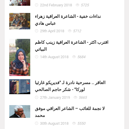
22nd February 2018
5725
نداءات خفية - الشاعرة العراقية زهراء
عباس هادي
29th April 2018
5712
اقترب اكثر - الشاعرة العراقية زينب كاظم
البياتي
14th August 2018
5684
العاقر .. مسرحية نادرة لـ "فديريكو غارثيا
لوركا" - شكر حاجم الصالحي
27th January 2019
5665
لا نجمة للغائب – الشاعر العراقي موفق
محمد
30th August 2018
5550