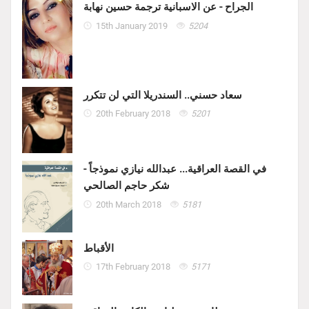
الجراح - عن الاسبانية ترجمة حسين نهابة
15th January 2019
5204
سعاد حسني.. السندريلا التي لن تتكرر
20th February 2018
5201
في القصة العراقية... عبدالله نيازي نموذجاً -
شكر حاجم الصالحي
20th March 2018
5181
الأقباط
17th February 2018
5171