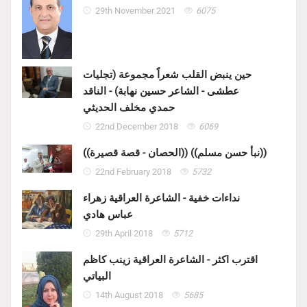
29th November 2021
6075
حين ينبض القلب شعراً مجموعة (تجليات
عطشى - الشاعر حسين نهابة) - الناقد
حمدي مخلف الحديثي
22nd December 2018
6069
((الحصان - قصة قصيرة)) ((نبأ حسن مسلم))
22nd February 2018
5732
نداءات خفية - الشاعرة العراقية زهراء
عباس هادي
29th April 2018
5712
اقترب اكثر - الشاعرة العراقية زينب كاظم
البياتي
14th August 2018
5685