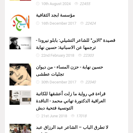
10th August 2024
22455
مؤسسة ابجد الثقافية
16th December 2017
22424
قصيدة "الابن" للشاعر التشيلي: بابلو نيرودا -
ترجمها عن الاسبانية: حسين نهابة
22nd February 2018
22303
حسين نهابة - حزن المساء - من ديوان
تجليات عطشى
30th December 2017
22040
قراءة في رواية ما زلت أعشقها للكاتبة
العراقية الدكتورة تهاني محمد - الناقدة
التونسية فتحية دبش
21st June 2018
17018
لا تطرق الباب – الشاعر عبد الرزاق عبد