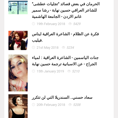
الحرمان في بعض قصائد "تجليات عطشى"
للشاعر العراقي حسين نهابة - رشا سمير
غانم الاردن - الجامعة الهاشمية
19th February 2018
5429
فكرة عن الظلام - الشاعرة العراقية ايناس
فيليب.
21st May 2018
5234
جنات الياسمين - الشاعرة العراقية : لمياء
الجراح - عن الاسبانية ترجمة حسين نهابة
15th January 2019
5210
سعاد حسني.. السندريلا التي لن تتكرر
20th February 2018
5208