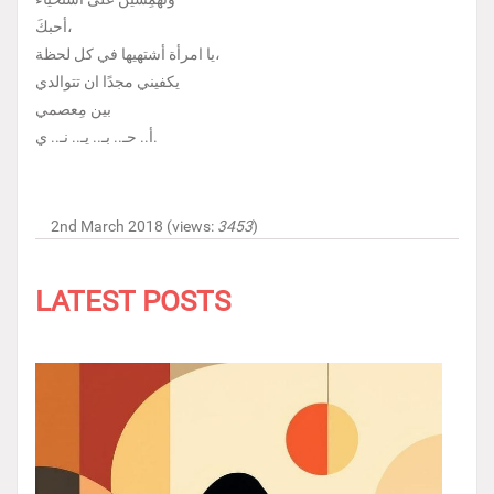
أحبكَ،
يا امرأة أشتهيها في كل لحظة،
يكفيني مجدًا ان تتوالدي
بين مِعصمي
أ.. حـ.. بـ.. يـ.. نـ.. ي.
2nd March 2018 (views:
3453
)
LATEST POSTS