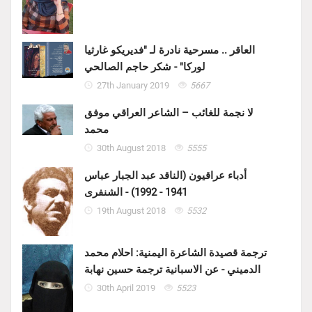
العاقر .. مسرحية نادرة لـ "فديريكو غارثيا
لوركا" - شكر حاجم الصالحي
27th January 2019
5667
لا نجمة للغائب – الشاعر العراقي موفق
محمد
30th August 2018
5555
أدباء عراقيون (الناقد عبد الجبار عباس
1941 - 1992) - الشنفرى
19th August 2018
5532
ترجمة قصيدة الشاعرة اليمنية: احلام محمد
الدميني - عن الاسبانية ترجمة حسين نهابة
30th April 2019
5523