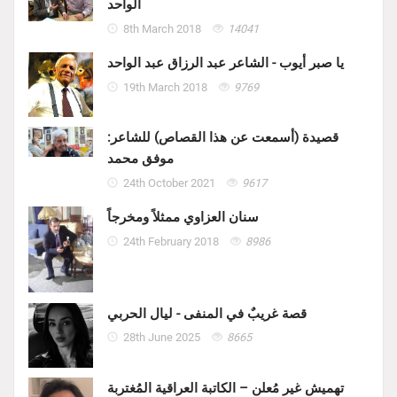
الواحد
8th March 2018
14041
يا صبر أيوب - الشاعر عبد الرزاق عبد الواحد
19th March 2018
9769
قصيدة (أسمعت عن هذا القصاص) للشاعر:
موفق محمد
24th October 2021
9617
سنان العزاوي ممثلاً ومخرجاً
24th February 2018
8986
قصة غريبٌ في المنفى - ليال الحربي
28th June 2025
8665
تهميش غير مُعلن – الكاتبة العراقية المُغتربة