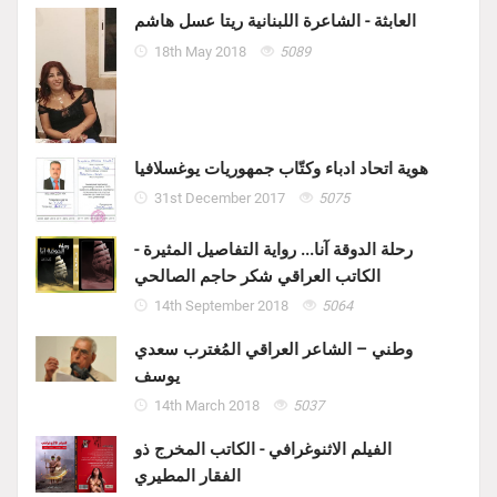
العابثة - الشاعرة اللبنانية ريتا عسل هاشم
18th May 2018
5089
هوية اتحاد ادباء وكتّاب جمهوريات يوغسلافيا
31st December 2017
5075
رحلة الدوقة آنا... رواية التفاصيل المثيرة -
الكاتب العراقي شكر حاجم الصالحي
14th September 2018
5064
وطني – الشاعر العراقي المُغترب سعدي
يوسف
14th March 2018
5037
الفيلم الاثنوغرافي - الكاتب المخرج ذو
الفقار المطيري