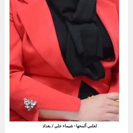
لعلني ألمحها - شيماء علي / بغداد