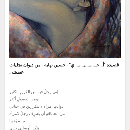
قصيدة "أ.. حـ.. بـ.. يـ..نـ.. ي" - حسين نهابة - من ديوان تجليات
عطشى
إني رجلٌ فيه من الغُرورِ الكثير
ومن الفضولِ أكثر،
وأنتِ امرأة لا تتكررين في حياتي،
من الحماقةِ أن يعترِف رجلٌ لامرأة
بأنه يُحبها،
هكذا أوصاني جدي