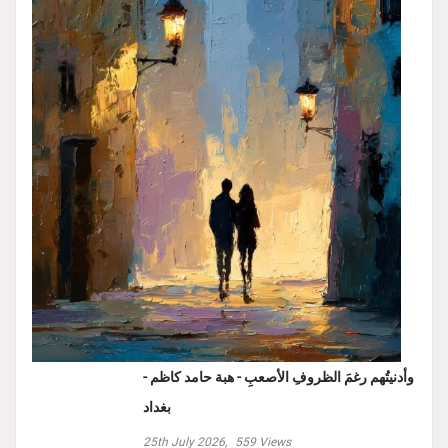
وأدنيتُهم رغمَ الظروفِ الأصعبِ - هبة حامد كاظم -
بغداد
25th July 2026,
559
Views