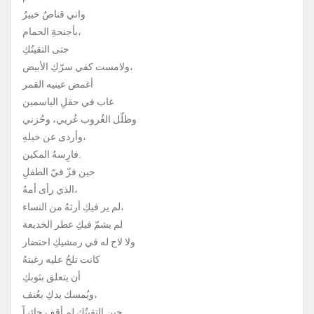
واني قناصٌ خبيرٌ
بأجنحةِ الحمام،
حتى التقيتُكِ
ولامست كفي سرّكِ الأبيض،
أغمض عينيه القمر
غاب في حقلِ الياسمين
وظلّل الغُروب عُريي، وحُزني
وأردى عن خيلهِ،
فارِسهُ المكين.
حين فزّ فيّ الطفلِ
الذي رأى أمهُ،
لم ير فيكِ أرثهُ من النساء،
لم يشمّ فيكِ عطر الخديعة
ولا لاح له في رمشيكِ احتضار
كانت تلحُ عليه رغبتهُ
أن يتعلق بثوبكِ
ويُمسك يدكِ بعُنف،
حين التقيتُكِ لم أقِف حائِراً