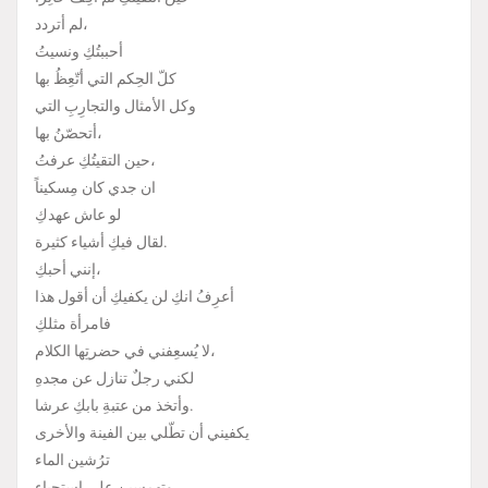
لم أتردد،
أحببتُكِ ونسيتُ
كلّ الحِكم التي أتّعِظُ بها
وكل الأمثال والتجارِبِ التي
أتحصّنُ بها،
حين التقيتُكِ عرفتُ،
ان جدي كان مِسكيناً
لو عاش عهدكِ
لقال فيكِ أشياء كثيرة.
إنني أحبكِ،
أعرِفُ انكِ لن يكفيكِ أن أقول هذا
فامرأة مثلكِ
لا يُسعِفني في حضرتِها الكلام،
لكني رجلٌ تنازل عن مجدهِ
وأتخذ من عتبةِ بابكِ عرشا.
يكفيني أن تطّلي بين الفينة والأخرى
ترُشين الماء
وتهمِسين على استحياء