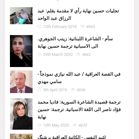
تجليات حسين نهابة رأي لا مقدمة بقلم: عبد
الرزاق عبد الواحد
12th February 2018
4665
سأم - الشاعرة اللبنانية: زينب الجوهري.
الى الاسبانية ترجمة حسين نهابة
29th March 2020
4662
في القصة العراقية / عبد الله نيازي نموذجاً -
سامي مهدي
5th April 2019
4656
ترجمة قصيدة الشاعرة السورية: فاديا محمد
فؤاد ناصر الى اللغة الاسبانية. ترجمة: حسين
نهابة
10th May 2020
4635
لئيم النفس - الكاتبة العراقية پرشنگ