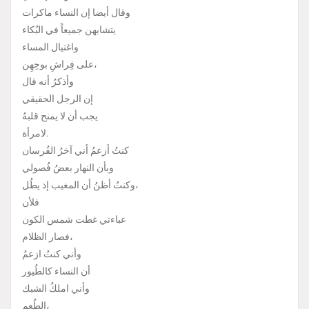
وقال أيضا إن النساء ماكرات
يتشابهن جميعاً في البُكاء
واغتيال المساء
على فِراشِ بوحِهِن،
وأذكرُ أنه قال
إن الرجل الحقيقي
يجب أن لا يمنح قلبهُ
لامرأة.
كنتُ أزعمُ أني آخرُ الفُرسان
وبأن النهار بعضُ فُصولي
وكنتُ أظنُ أن المغيب إذ يطُل،
فلأن
عباءتي غطت شمس الكون
فصار الظلام،
وأني كنتُ ازعمُ
أن النساء كالطُيور
وأني املكُ الشبك
الطُعم،