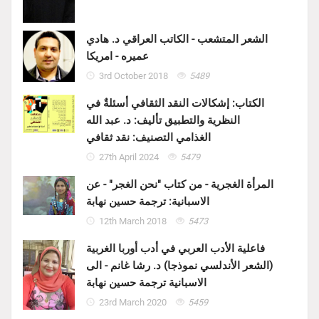
الشعر المتشعب - الكاتب العراقي د. هادي
عميره - امريكا
3rd October 2018
5489
الكتاب: إشكالات النقد الثقافي أسئلةٌ في
النظرية والتطبيق تأليف: د. عبد الله
الغذامي التصنيف: نقد ثقافي
27th April 2024
5479
المرأة الغجرية - من كتاب "نحن الغجر" - عن
الاسبانية: ترجمة حسين نهابة
12th March 2018
5473
فاعلية الأدب العربي في أدب أوربا الغربية
(الشعر الأندلسي نموذجا) د. رشا غانم - الى
الاسبانية ترجمة حسين نهابة
23rd March 2020
5459