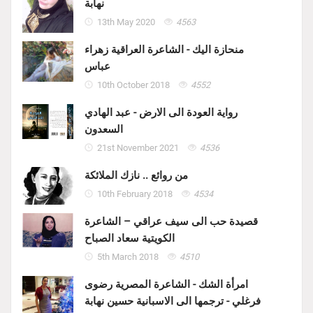
نهابة
13th May 2020
4563
منحازة اليك - الشاعرة العراقية زهراء
عباس
10th October 2018
4552
رواية العودة الى الارض - عبد الهادي
السعدون
21st November 2021
4536
من روائع .. نازك الملائكة
10th February 2018
4534
قصيدة حب الى سيف عراقي – الشاعرة
الكويتية سعاد الصباح
5th March 2018
4510
امرأة الشك - الشاعرة المصرية رضوى
فرغلي - ترجمها الى الاسبانية حسين نهابة