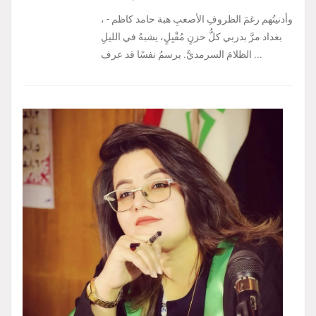
، وأدنيتُهم رغمَ الظروفِ الأصعبِ هبة حامد كاظم -
بغداد مرَّ بدربي كلُّ حزنٍ مُقْبِلٍ، يشبهُ في الليلِ
الظلامَ السرمديَّ. يرسمُ نفسًا قد عرف ...