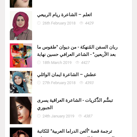
اتعلم – الشاعرة ريام الربيعي
26th February 2018
4429
ربان السفن المُنهكة - من ديوان "طقوس ما
بعد الأربعين" - الشاعر العرافي حسين نهابة
18th March 2019
4427
عطش – الشاعرة ايمان الوائلي
27th February 2018
4393
تبسُّم الذِّكريات - الشاعرة العراقية يسرى
الجبوري
24th January 2019
4387
ترجمة قصة "ألعن الدراما العربية" للكاتبة