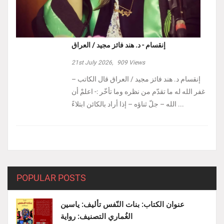
إنقسام - د. هند فائز مجيد / العراق
21st July 2026,
909
Views
إنقسام د. هند فائز مجيد / العراق ‏قال الكاتب –
غفر الله له ما تقدّم من نظره وما تأخّر :- ‏اعلمْ أن
الله – جلّ ثناؤه – إذا أراد بالكائن ابتلاءً ...
POPULAR POSTS
عنوان الكتاب: بنات النّفس تأليف: ياسين
الغُماري التصنيف: رواية