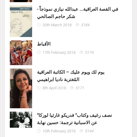
في القصة العراقية... عبدالله نيازي نموذجاً -
شكر حاجم الصالحي
20th March 2018
5184
الأقباط
17th February 2018
5174
يوم لك ويوم عليك – الكاتبة العراقية
المُغتربة ناديا ابراهيمي
8th April 2018
5171
"نصف رغيف وكتاب" فدريكو غارثيا لوركا
عن الاسبانية ترجمة: حسين نهابة
10th February 2018
5144