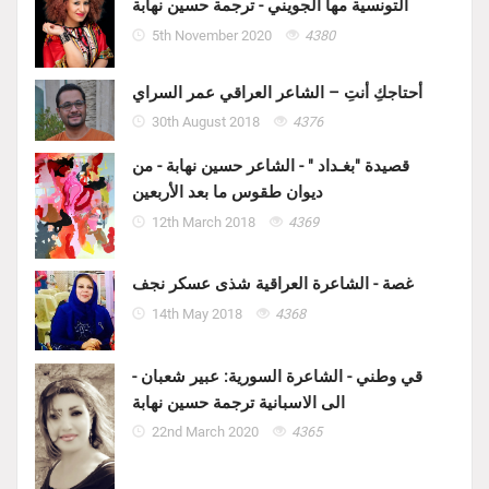
التونسية مها الجويني - ترجمة حسين نهابة
5th November 2020
4380
أحتاجكِ أنتِ – الشاعر العراقي عمر السراي
30th August 2018
4376
قصيدة "بغـداد " - الشاعر حسين نهابة - من
ديوان طقوس ما بعد الأربعين
12th March 2018
4369
غصة - الشاعرة العراقية شذى عسكر نجف
14th May 2018
4368
قي وطني - الشاعرة السورية: عبير شعبان -
الى الاسبانية ترجمة حسين نهابة
22nd March 2020
4365