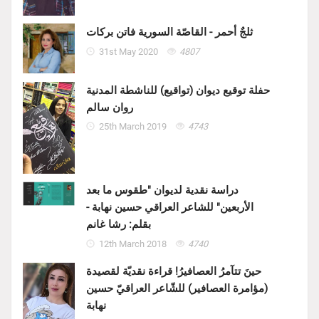
ثلجٌ أحمر - القاصّة السورية فاتن بركات
31st May 2020
4807
حفلة توقيع ديوان (تواقيع) للناشطة المدنية
روان سالم
25th March 2019
4743
دراسة نقدية لديوان "طقوس ما بعد
الأربعين" للشاعر العراقي حسين نهابة -
بقلم: رشا غانم
12th March 2018
4740
حينَ تتآمرُ العصافيرُ! قراءة نقديّة لقصيدة
(مؤامرة العصافير) للشّاعر العراقيّ حسين
نهابة