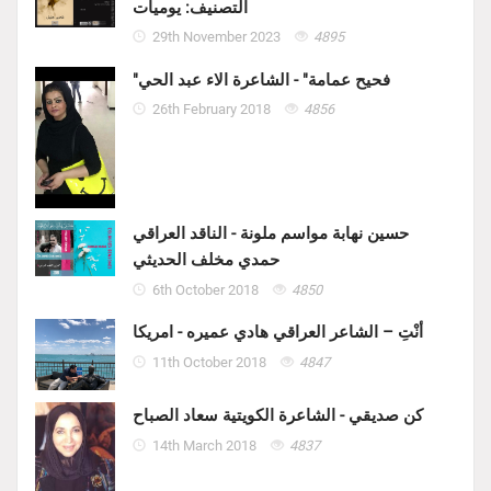
التصنيف: يوميات
29th November 2023
4895
"فحيح عمامة" - الشاعرة الاء عبد الحي
26th February 2018
4856
حسين نهابة مواسم ملونة - الناقد العراقي
حمدي مخلف الحديثي
6th October 2018
4850
أنْتِ – الشاعر العراقي هادي عميره - امريكا
11th October 2018
4847
كن صديقي - الشاعرة الكويتية سعاد الصباح
14th March 2018
4837