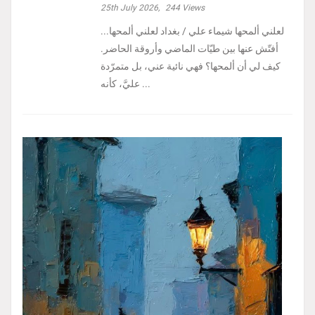
25th July 2026,
244
Views
لعلني ألمحها شيماء علي / بغداد لعلني ألمحها...
أفتّش عنها بين طيّات الماضي وأروقة الحاضر.
كيف لي أن ألمحها؟ فهي نائية عني، بل متمرّدة
عليَّ، كأنه ...