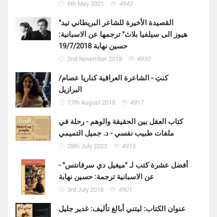
6th May 2021
4943
"القصيدة الأخيرة للشاعر البريطاني تيد
هيوز الى سيلفيا بلاث" ترجمها عن الاسبانية:
حسين نهابة 19/7/2018
2nd November 2018
4930
كنتِ - الشاعرة العراقية كناريا عصام/
البرازيل
17th August 2018
4917
كتاب العقل بين الحقيقة والوهم - رحلة في
ملفات طبيب نفسي - د. جميل التميمي
28th July 2023
4915
أفضل عشرة كتب لـ "ميغيل دي سرفانتس" -
عن الاسبانية ترجمة: حسين نهابة
3rd July 2018
4901
عنوان الكتاب: ليتني أبالغ تأليف: غدير جليل