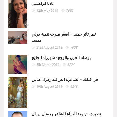
ناديا ابراهيمي
12th May 2018
7692
عمر ثائر حميد – اصغر مدرب تنمية دولي
معتمد
21st August 2018
7008
بوصلة الحزن والوجع - شهرزاد الخليج
5th March 2018
6274
في غيابك - الشاعرة العراقية زهراء عباس
19th August 2018
6248
قصيدة - ترنيمة الحياة للشاعر رمضان زيدان