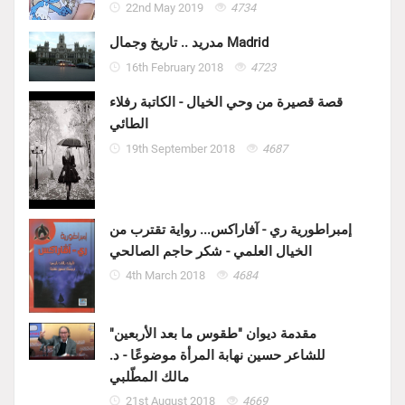
22nd May 2019
4734
مدريد .. تاريخ وجمال Madrid
16th February 2018
4723
قصة قصيرة من وحي الخيال - الكاتبة رفلاء
الطائي
19th September 2018
4687
إمبراطورية ري - آفاراكس... رواية تقترب من
الخيال العلمي - شكر حاجم الصالحي
4th March 2018
4684
مقدمة ديوان "طقوس ما بعد الأربعين"
للشاعر حسين نهابة المرأة موضوعًا - د.
مالك المطّلبي
21st August 2018
4669