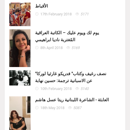
الأقباط
17th February 2018
5171
يوم لك ويوم عليك – الكاتبة العراقية
المُغتربة ناديا ابراهيمي
8th April 2018
5169
"نصف رغيف وكتاب" فدريكو غارثيا لوركا
عن الاسبانية ترجمة: حسين نهابة
10th February 2018
5140
العابثة - الشاعرة اللبنانية ريتا عسل هاشم
18th May 2018
5087