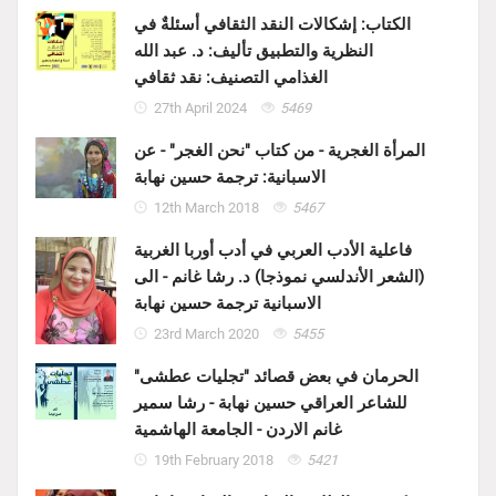
الكتاب: إشكالات النقد الثقافي أسئلةٌ في
النظرية والتطبيق تأليف: د. عبد الله
الغذامي التصنيف: نقد ثقافي
27th April 2024
5469
المرأة الغجرية - من كتاب "نحن الغجر" - عن
الاسبانية: ترجمة حسين نهابة
12th March 2018
5467
فاعلية الأدب العربي في أدب أوربا الغربية
(الشعر الأندلسي نموذجا) د. رشا غانم - الى
الاسبانية ترجمة حسين نهابة
23rd March 2020
5455
الحرمان في بعض قصائد "تجليات عطشى"
للشاعر العراقي حسين نهابة - رشا سمير
غانم الاردن - الجامعة الهاشمية
19th February 2018
5421