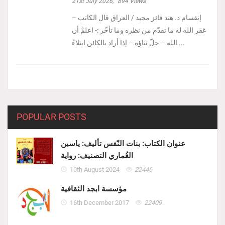
21st July 2026,
894
Views
إنقسام د. هند فائز مجيد / العراق ‏قال الكاتب –
غفر الله له ما تقدّم من نظره وما تأخّر :- ‏اعلمْ أن
الله – جلّ ثناؤه – إذا أراد بالكائن ابتلاءً ...
POPULAR POSTS
عنوان الكتاب: بنات النّفس تأليف: ياسين
الغُماري التصنيف: رواية
10th August 2024
22446
مؤسسة ابجد الثقافية
16th December 2017
22409