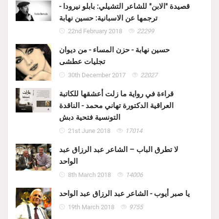
قصيدة "الابن" للشاعر التشيلي: بابلو نيرودا -
ترجمها عن الاسبانية: حسين نهابة
22nd February 2018
22299
حسين نهابة - حزن المساء - من ديوان
تجليات عطشى
30th December 2017
22027
قراءة في رواية ما زلت أعشقها للكاتبة
العراقية الدكتورة تهاني محمد - الناقدة
التونسية فتحية دبش
21st June 2018
17014
لا تطرق الباب – الشاعر عبد الرزاق عبد
الواحد
8th March 2018
14006
يا صبر أيوب - الشاعر عبد الرزاق عبد الواحد
19th March 2018
9755