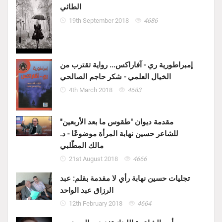
الطائي
19th September 2018
4686
إمبراطورية ري - آفاراكس... رواية تقترب من
الخيال العلمي - شكر حاجم الصالحي
4th March 2018
4683
مقدمة ديوان "طقوس ما بعد الأربعين"
للشاعر حسين نهابة المرأة موضوعًا - د.
مالك المطّلبي
21st August 2018
4666
تجليات حسين نهابة رأي لا مقدمة بقلم: عبد
الرزاق عبد الواحد
12th February 2018
4664