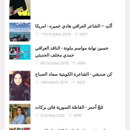
أنْتِ – الشاعر العراقي هادي عميره - امريكا
11th October 2018
4847
حسين نهابة مواسم ملونة - الناقد العراقي
حمدي مخلف الحديثي
6th October 2018
4846
كن صديقي - الشاعرة الكويتية سعاد الصباح
14th March 2018
4822
ثلجٌ أحمر - القاصّة السورية فاتن بركات
31st May 2020
4806