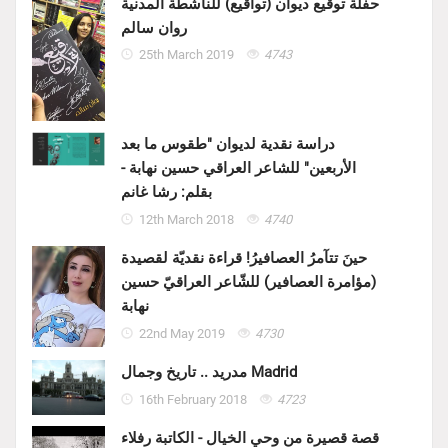
حفلة توقيع ديوان (تواقيع) للناشطة المدنية
روان سالم
25th March 2019
4743
دراسة نقدية لديوان "طقوس ما بعد
الأربعين" للشاعر العراقي حسين نهابة -
بقلم: رشا غانم
12th March 2018
4740
حينَ تتآمرُ العصافيرُ! قراءة نقديّة لقصيدة
(مؤامرة العصافير) للشّاعر العراقيّ حسين
نهابة
22nd May 2019
4730
مدريد .. تاريخ وجمال Madrid
16th February 2018
4723
قصة قصيرة من وحي الخيال - الكاتبة رفلاء