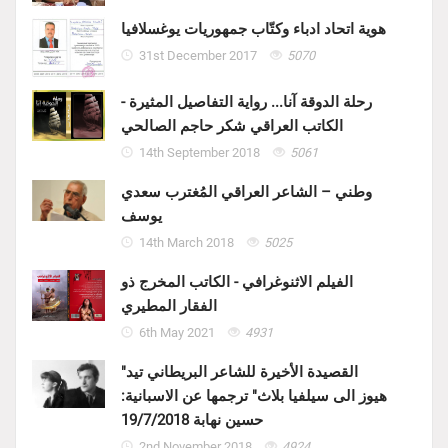
هوية اتحاد ادباء وكتّاب جمهوريات يوغسلافيا
31st December 2017
5070
رحلة الدوقة آنا... رواية التفاصيل المثيرة -
الكاتب العراقي شكر حاجم الصالحي
14th September 2018
5061
وطني – الشاعر العراقي المُغترب سعدي
يوسف
14th March 2018
5025
الفيلم الاثنوغرافي - الكاتب المخرج ذو
الفقار المطيري
6th May 2021
4931
"القصيدة الأخيرة للشاعر البريطاني تيد
هيوز الى سيلفيا بلاث" ترجمها عن الاسبانية:
حسين نهابة 19/7/2018
2nd November 2018
4924