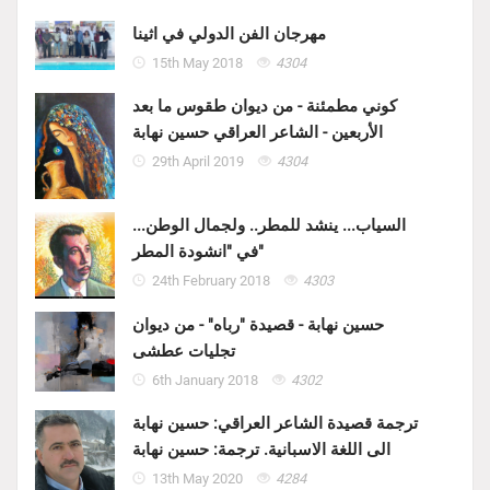
مهرجان الفن الدولي في اثينا
15th May 2018
4304
كوني مطمئنة - من ديوان طقوس ما بعد
الأربعين - الشاعر العراقي حسين نهابة
29th April 2019
4304
السياب... ينشد للمطر.. ولجمال الوطن...
في "انشودة المطر"
24th February 2018
4303
حسين نهابة - قصيدة "رباه" - من ديوان
تجليات عطشى
6th January 2018
4302
ترجمة قصيدة الشاعر العراقي: حسين نهابة
الى اللغة الاسبانية. ترجمة: حسين نهابة
13th May 2020
4284