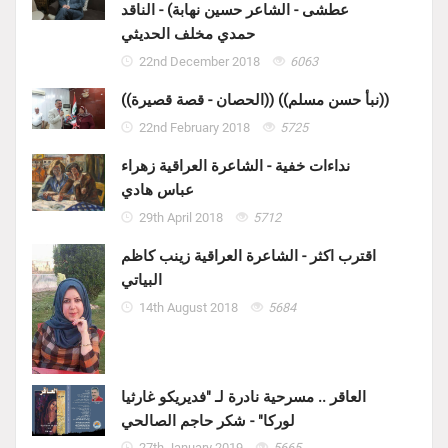
عطشى - الشاعر حسين نهابة) - الناقد
حمدي مخلف الحديثي
22nd December 2018
6063
((الحصان - قصة قصيرة)) ((نبأ حسن مسلم))
22nd February 2018
5725
نداءات خفية - الشاعرة العراقية زهراء
عباس هادي
29th April 2018
5712
اقترب اكثر - الشاعرة العراقية زينب كاظم
البياتي
14th August 2018
5684
العاقر .. مسرحية نادرة لـ "فديريكو غارثيا
لوركا" - شكر حاجم الصالحي
27th January 2019
5665