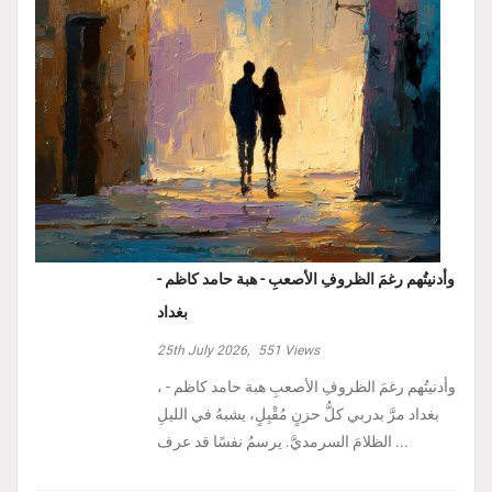
وأدنيتُهم رغمَ الظروفِ الأصعبِ - هبة حامد كاظم -
بغداد
25th July 2026,
551
Views
، وأدنيتُهم رغمَ الظروفِ الأصعبِ هبة حامد كاظم -
بغداد مرَّ بدربي كلُّ حزنٍ مُقْبِلٍ، يشبهُ في الليلِ
الظلامَ السرمديَّ. يرسمُ نفسًا قد عرف ...