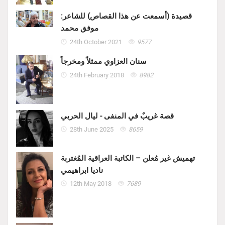
قصيدة (أسمعت عن هذا القصاص) للشاعر:
موفق محمد
24th October 2021
9577
سنان العزاوي ممثلاً ومخرجاً
24th February 2018
8982
قصة غريبٌ في المنفى - ليال الحربي
28th June 2025
8659
تهميش غير مُعلن – الكاتبة العراقية المُغتربة
ناديا ابراهيمي
12th May 2018
7689