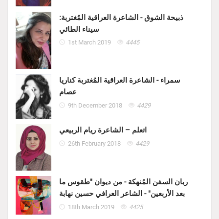
ذبيحة الشوق - الشاعرة العراقية المُغتربة:
سيناء الطائي
1st March 2019
4445
سمراء - الشاعرة العراقية المُغتربة كناريا
عصام
9th December 2018
4429
اتعلم – الشاعرة ريام الربيعي
26th February 2018
4429
ربان السفن المُنهكة - من ديوان "طقوس ما
بعد الأربعين" - الشاعر العرافي حسين نهابة
18th March 2019
4425