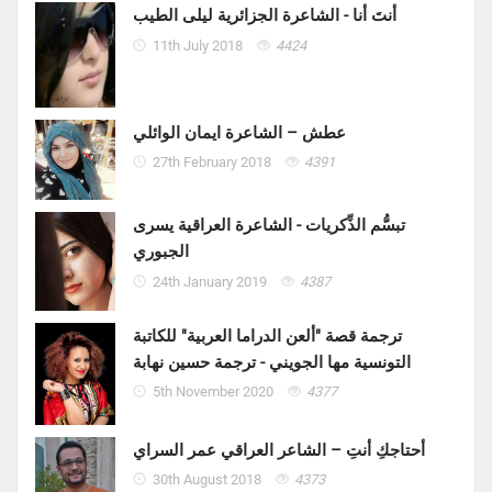
أنتَ أنا - الشاعرة الجزائرية ليلى الطيب
11th July 2018
4424
عطش – الشاعرة ايمان الوائلي
27th February 2018
4391
تبسُّم الذِّكريات - الشاعرة العراقية يسرى
الجبوري
24th January 2019
4387
ترجمة قصة "ألعن الدراما العربية" للكاتبة
التونسية مها الجويني - ترجمة حسين نهابة
5th November 2020
4377
أحتاجكِ أنتِ – الشاعر العراقي عمر السراي
30th August 2018
4373