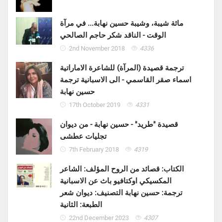
مائة شيبة، وشيبة حسين نهابة... في مرآة
الوقت - الناقد شكر حاجم الصالحي
2nd November 2018
4336
ترجمة قصيدة (المرآة) للشاعرة الاماراتية
اسماء صقر القاسمي - الى الاسبانية ترجمة
حسين نهابة
17th October 2019
4331
قصيدة "طريد" - حسين نهابة - من ديوان
تجليات عطشى
7th February 2018
4319
الكتاب: قصائد من الروح المؤلف: الشاعر
المكسيكي اوكتافيو باث عن الاسبانية
ترجمة: حسين نهابة التصنيف: ديوان شعر
الطبعة: الثانية
22nd December 2023
4307