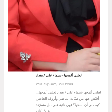
لعلني ألمحها - شيماء علي / بغداد
25th July 2026,
225
Views
لعلني ألمحها شيماء علي / بغداد لعلني ألمحها...
أفتّش عنها بين طيّات الماضي وأروقة الحاضر.
كيف لي أن ألمحها؟ فهي نائية عني، بل متمرّدة
عليَّ، كأنه ...