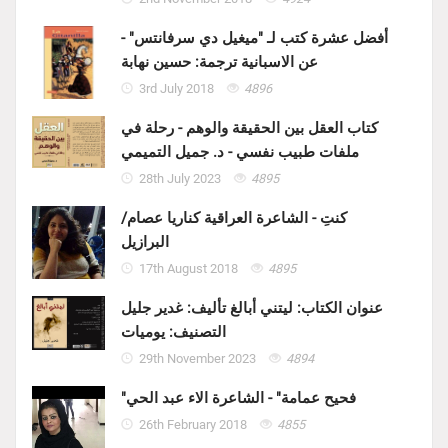
أفضل عشرة كتب لـ "ميغيل دي سرفانتس" -
عن الاسبانية ترجمة: حسين نهابة
3rd July 2018
4896
كتاب العقل بين الحقيقة والوهم - رحلة في
ملفات طبيب نفسي - د. جميل التميمي
28th July 2023
4895
كنتِ - الشاعرة العراقية كناريا عصام/
البرازيل
17th August 2018
4895
عنوان الكتاب: ليتني أبالغ تأليف: غدير جليل
التصنيف: يوميات
29th November 2023
4894
"فحيح عمامة" - الشاعرة الاء عبد الحي
26th February 2018
4855