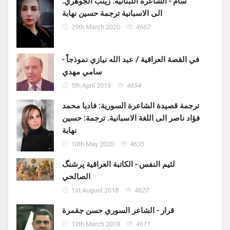
سأم - الشاعرة اللبنانية: زينب الجوهري.
الى الاسبانية ترجمة حسين نهابة
29th March 2020
4662
في القصة العراقية / عبد الله نيازي نموذجاً -
سامي مهدي
5th April 2019
4654
ترجمة قصيدة الشاعرة السورية: فاديا محمد
فؤاد ناصر الى اللغة الاسبانية. ترجمة: حسين
نهابة
10th May 2020
4635
لئيم النفس - الكاتبة العراقية پرشنگ
الصالحي
1st August 2018
4627
قرار - الشاعر السوري حسن جقمرة
13th March 2018
4611