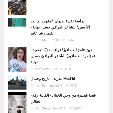
دراسة نقدية لديوان "طقوس ما بعد
الأربعين" للشاعر العراقي حسين نهابة -
بقلم: رشا غانم
12th March 2018
4740
حينَ تتآمرُ العصافيرُ! قراءة نقديّة لقصيدة
(مؤامرة العصافير) للشّاعر العراقيّ حسين
نهابة
22nd May 2019
4735
مدريد .. تاريخ وجمال Madrid
16th February 2018
4723
قصة قصيرة من وحي الخيال - الكاتبة رفلاء
الطائي
19th September 2018
4687