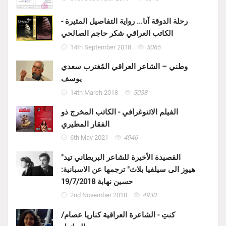
رحلة الدوقة آنا... رواية التفاصيل المثيرة -
الكاتب العراقي شكر حاجم الصالحي
14th September 2018
5065
وطني – الشاعر العراقي المُغترب سعدي
يوسف
14th March 2018
5038
الفيلم الاثنوغرافي - الكاتب المخرج ذو
الفقار المطيري
6th May 2021
4946
"القصيدة الأخيرة للشاعر البريطاني تيد
هيوز الى سيلفيا بلاث" ترجمها عن الاسبانية:
حسين نهابة 19/7/2018
2nd November 2018
4930
كنتِ - الشاعرة العراقية كناريا عصام/