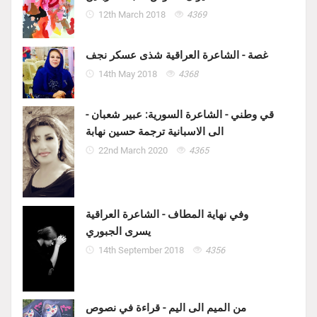
12th March 2018
4369
غصة - الشاعرة العراقية شذى عسكر نجف
14th May 2018
4368
قي وطني - الشاعرة السورية: عبير شعبان -
الى الاسبانية ترجمة حسين نهابة
22nd March 2020
4365
وفي نهاية المطاف - الشاعرة العراقية
يسرى الجبوري
14th September 2018
4356
من الميم الى اليم - قراءة في نصوص