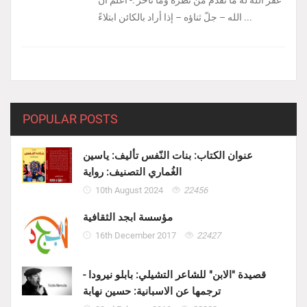
غفر الله له ما تقدّم من نظره وما تأخّر :- ‏اعلمْ أن
الله – جلّ ثناؤه – إذا أراد بالكائن ابتلاءً ...
POPULAR POSTS
عنوان الكتاب: بنات النّفس تأليف: ياسين
الغُماري التصنيف: رواية
10th August 2024
22456
مؤسسة ابجد الثقافية
16th December 2017
22427
قصيدة "الابن" للشاعر التشيلي: بابلو نيرودا -
ترجمها عن الاسبانية: حسين نهابة