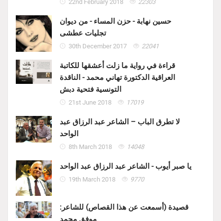
22nd February 2018
22303
حسين نهابة - حزن المساء - من ديوان
تجليات عطشى
30th December 2017
22041
قراءة في رواية ما زلت أعشقها للكاتبة
العراقية الدكتورة تهاني محمد - الناقدة
التونسية فتحية دبش
21st June 2018
17019
لا تطرق الباب – الشاعر عبد الرزاق عبد
الواحد
8th March 2018
14048
يا صبر أيوب - الشاعر عبد الرزاق عبد الواحد
19th March 2018
9770
قصيدة (أسمعت عن هذا القصاص) للشاعر:
موفق محمد