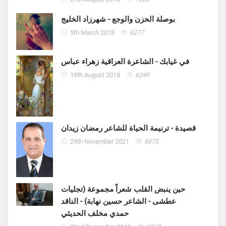
بوصلة الحزن والوجع - شهرزاد الخليج
5th March 2018
6277
في غيابك - الشاعرة العراقية زهراء عباس
19th August 2018
6249
قصيدة - ترنيمة الحياة للشاعر رمضان زيدان
29th November 2021
6075
حين ينبض القلب شعراً مجموعة (تجليات
عطشى - الشاعر حسين نهابة) - الناقد
حمدي مخلف الحديثي