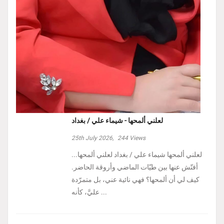
لعلني ألمحها - شيماء علي / بغداد
25th July 2026,
244
Views
لعلني ألمحها شيماء علي / بغداد لعلني ألمحها...
أفتّش عنها بين طيّات الماضي وأروقة الحاضر.
كيف لي أن ألمحها؟ فهي نائية عني، بل متمرّدة
عليَّ، كأنه ...