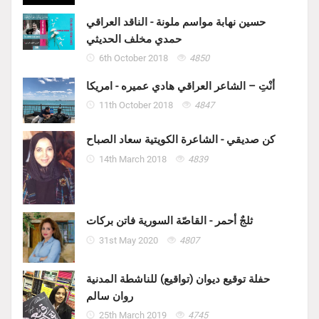
حسين نهابة مواسم ملونة - الناقد العراقي
حمدي مخلف الحديثي
6th October 2018
4850
أنْتِ – الشاعر العراقي هادي عميره - امريكا
11th October 2018
4847
كن صديقي - الشاعرة الكويتية سعاد الصباح
14th March 2018
4839
ثلجٌ أحمر - القاصّة السورية فاتن بركات
31st May 2020
4807
حفلة توقيع ديوان (تواقيع) للناشطة المدنية
روان سالم
25th March 2019
4745