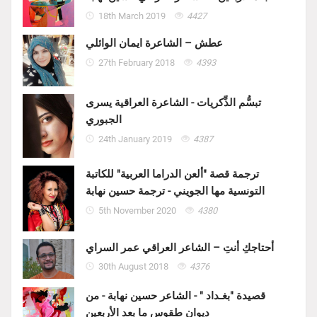
18th March 2019
4427
عطش – الشاعرة ايمان الوائلي
27th February 2018
4393
تبسُّم الذِّكريات - الشاعرة العراقية يسرى
الجبوري
24th January 2019
4387
ترجمة قصة "ألعن الدراما العربية" للكاتبة
التونسية مها الجويني - ترجمة حسين نهابة
5th November 2020
4380
أحتاجكِ أنتِ – الشاعر العراقي عمر السراي
30th August 2018
4376
قصيدة "بغـداد " - الشاعر حسين نهابة - من
ديوان طقوس ما بعد الأربعين