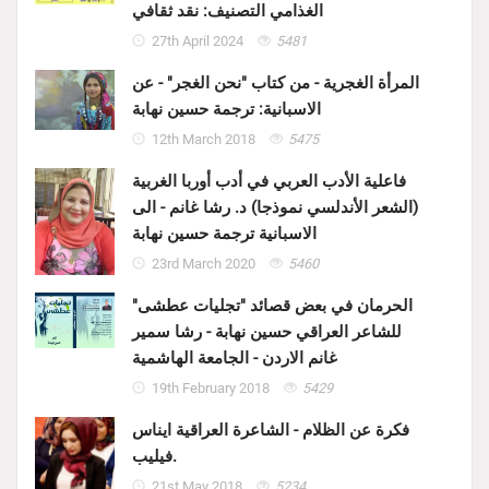
الغذامي التصنيف: نقد ثقافي
27th April 2024
5481
المرأة الغجرية - من كتاب "نحن الغجر" - عن
الاسبانية: ترجمة حسين نهابة
12th March 2018
5475
فاعلية الأدب العربي في أدب أوربا الغربية
(الشعر الأندلسي نموذجا) د. رشا غانم - الى
الاسبانية ترجمة حسين نهابة
23rd March 2020
5460
الحرمان في بعض قصائد "تجليات عطشى"
للشاعر العراقي حسين نهابة - رشا سمير
غانم الاردن - الجامعة الهاشمية
19th February 2018
5429
فكرة عن الظلام - الشاعرة العراقية ايناس
فيليب.
21st May 2018
5234