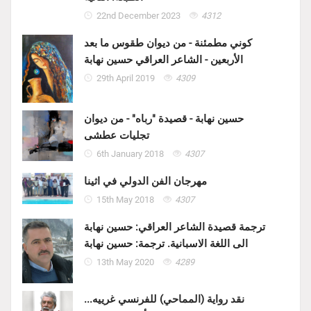
22nd December 2023
4312
كوني مطمئنة - من ديوان طقوس ما بعد
الأربعين - الشاعر العراقي حسين نهابة
29th April 2019
4309
حسين نهابة - قصيدة "رباه" - من ديوان
تجليات عطشى
6th January 2018
4307
مهرجان الفن الدولي في اثينا
15th May 2018
4307
ترجمة قصيدة الشاعر العراقي: حسين نهابة
الى اللغة الاسبانية. ترجمة: حسين نهابة
13th May 2020
4289
نقد رواية (المماحي) للفرنسي غرييه...