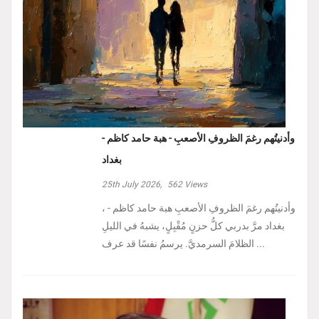
وأدنيتُهم رغمَ الظروفِ الأصعبِ - هبة حامد كاظم -
بغداد
25th July 2026,
562
Views
، وأدنيتُهم رغمَ الظروفِ الأصعبِ هبة حامد كاظم -
بغداد مرَّ بدربي كلُّ حزنٍ مُقْبِلٍ، يشبهُ في الليلِ
الظلامَ السرمديَّ. يرسمُ نفسًا قد عرف ...