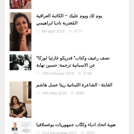
يوم لك ويوم عليك – الكاتبة العراقية
المُغتربة ناديا ابراهيمي
8th April 2018
5171
"نصف رغيف وكتاب" فدريكو غارثيا لوركا
عن الاسبانية ترجمة: حسين نهابة
10th February 2018
5144
العابثة - الشاعرة اللبنانية ريتا عسل هاشم
18th May 2018
5089
هوية اتحاد ادباء وكتّاب جمهوريات يوغسلافيا
31st December 2017
5075