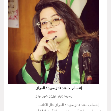
إنقسام - د. هند فائز مجيد / العراق
21st July 2026,
909
Views
إنقسام د. هند فائز مجيد / العراق ‏قال الكاتب –