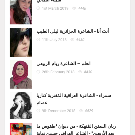
سيناء الطائي
1st March 2019
4448
أنتَ أنا - الشاعرة الجزائرية ليلى الطيب
11th July 2018
4430
اتعلم – الشاعرة ريام الربيعي
26th February 2018
4430
سمراء - الشاعرة العراقية المُغتربة كناريا
عصام
9th December 2018
4429
ربان السفن المُنهكة - من ديوان "طقوس ما
بعد الأربعين" - الشاعر العرافي حسين نهابة