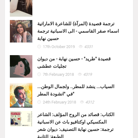
ترجمة قصيدة (المرآة) للشاعرة الاماراتية
اسماء صقر القاسمي - الى الاسبانية ترجمة
حسين نهابة
17th October 2019
4331
قصيدة "طريد" - حسين نهابة - من ديوان
تجليات عطشى
7th February 2018
4319
السياب... ينشد للمطر.. ولجمال الوطن...
في "انشودة المطر"
24th February 2018
4312
الكتاب: قصائد من الروح المؤلف: الشاعر
المكسيكي اوكتافيو باث عن الاسبانية
ترجمة: حسين نهابة التصنيف: ديوان شعر
الطبعة: الثانية