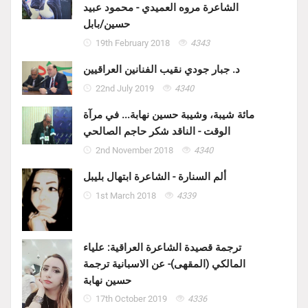
الشاعرة مروه العميدي - محمود عبيد
حسين/بابل
19th February 2018
4343
د. جبار جودي نقيب الفنانين العراقيين
22nd July 2019
4340
مائة شيبة، وشيبة حسين نهابة... في مرآة
الوقت - الناقد شكر حاجم الصالحي
2nd November 2018
4340
ألم السنارة - الشاعرة ابتهال بليبل
1st March 2018
4339
ترجمة قصيدة الشاعرة العراقية: علياء
المالكي (المقهى)- عن الاسبانية ترجمة
حسين نهابة
17th October 2019
4336