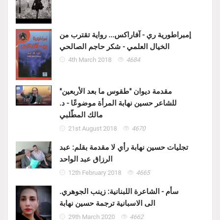
إمبراطورية ري - آفاراكس... رواية تقترب من
الخيال العلمي - شكر حاجم الصالحي
4th March 2018
4684
مقدمة ديوان "طقوس ما بعد الأربعين"
للشاعر حسين نهابة المرأة موضوعًا - د.
مالك المطّلبي
21st August 2018
4670
تجليات حسين نهابة رأي لا مقدمة بقلم: عبد
الرزاق عبد الواحد
12th February 2018
4665
سأم - الشاعرة اللبنانية: زينب الجوهري.
الى الاسبانية ترجمة حسين نهابة
29th March 2020
4662