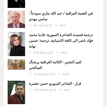
في القصة العراقية / عبد الله نيازي نموذجاً -
سامي مهدي
5th April 2019
4656
ترجمة قصيدة الشاعرة السورية: فاديا محمد
فؤاد ناصر الى اللغة الاسبانية. ترجمة: حسين
نهابة
10th May 2020
4635
لئيم النفس - الكاتبة العراقية پرشنگ
الصالحي
1st August 2018
4628
قرار - الشاعر السوري حسن جقمرة
13th March 2018
4624