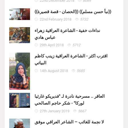
22nd December 2018
6069
((الحصان - قصة قصيرة)) ((نبأ حسن مسلم))
22nd February 2018
5732
نداءات خفية - الشاعرة العراقية زهراء
عباس هادي
29th April 2018
5712
اقترب اكثر - الشاعرة العراقية زينب كاظم
البياتي
14th August 2018
5685
العاقر .. مسرحية نادرة لـ "فديريكو غارثيا
لوركا" - شكر حاجم الصالحي
27th January 2019
5667
لا نجمة للغائب – الشاعر العراقي موفق