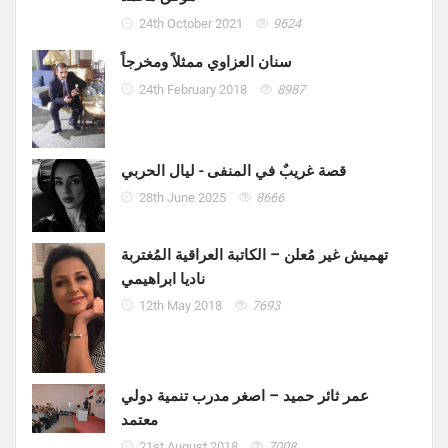
24th October 2021
9624
سنان العزاوي ممثلاً ومخرجاً
24th February 2018
8987
قصة غريبٌ في المنفى - ليال الحربي
28th June 2025
8666
تهميش غير مُعلن – الكاتبة العراقية المُغتربة
ناديا ابراهيمي
12th May 2018
7693
عمر ثائر حميد – اصغر مدرب تنمية دولي
معتمد
21st August 2018
7008