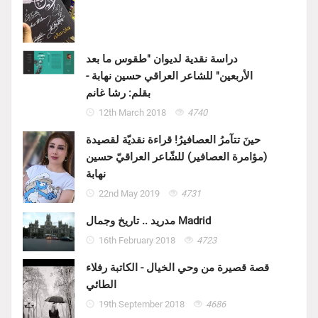
دراسة نقدية لديوان "طقوس ما بعد
الأربعين" للشاعر العراقي حسين نهابة -
بقلم: رشا غانم
12th March 2018
4740
حينَ تتآمرُ العصافيرُ! قراءة نقديّة لقصيدة
(مؤامرة العصافير) للشّاعر العراقيّ حسين
نهابة
22nd May 2019
4731
مدريد .. تاريخ وجمال Madrid
16th February 2018
4723
قصة قصيرة من وحي الخيال - الكاتبة رفلاء
الطائي
19th September 2018
4686