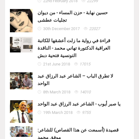
22nd February 2018
22299
حسين نهابة - حزن المساء - من ديوان
تجليات عطشى
30th December 2017
22027
قراءة في رواية ما زلت أعشقها للكاتبة
العراقية الدكتورة تهاني محمد - الناقدة
التونسية فتحية دبش
21st June 2018
17015
لا تطرق الباب – الشاعر عبد الرزاق عبد
الواحد
8th March 2018
14010
يا صبر أيوب - الشاعر عبد الرزاق عبد الواحد
19th March 2018
9755
قصيدة (أسمعت عن هذا القصاص) للشاعر:
موفق محمد