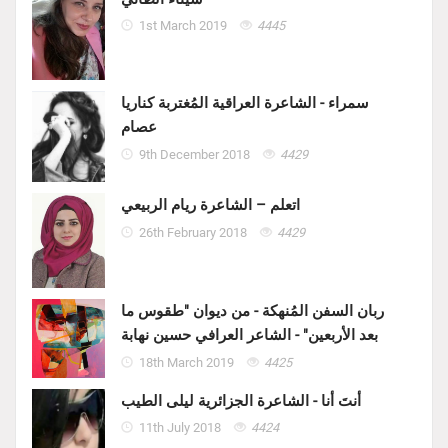
1st March 2019
4445
سمراء - الشاعرة العراقية المُغتربة كناريا
عصام
9th December 2018
4429
اتعلم – الشاعرة ريام الربيعي
26th February 2018
4429
ربان السفن المُنهكة - من ديوان "طقوس ما
بعد الأربعين" - الشاعر العرافي حسين نهابة
18th March 2019
4425
أنتَ أنا - الشاعرة الجزائرية ليلى الطيب
11th July 2018
4424