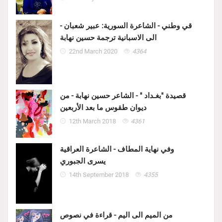
قي وطني - الشاعرة السورية: عبير شعبان -
الى الاسبانية ترجمة حسين نهابة
22nd March 2020
4364
قصيدة "بغـداد " - الشاعر حسين نهابة - من
ديوان طقوس ما بعد الأربعين
12th March 2018
4361
وفي نهاية المطاف - الشاعرة العراقية
يسرى الجبوري
14th September 2018
4355
من الميم الى اليم - قراءة في نصوص