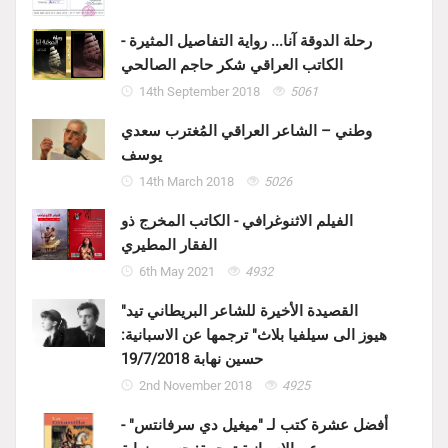
رحلة الدوقة آنا... رواية التفاصيل المثيرة -
الكاتب العراقي شكر حاجم الصالحي
14th September 2018
5061
وطني – الشاعر العراقي المُغترب سعدي
يوسف
14th March 2018
5026
الفيلم الاثنوغرافي - الكاتب المخرج ذو
الفقار المطيري
6th May 2021
4932
"القصيدة الأخيرة للشاعر البريطاني تيد
هيوز الى سيلفيا بلاث" ترجمها عن الاسبانية:
حسين نهابة 19/7/2018
2nd November 2018
4925
أفضل عشرة كتب لـ "ميغيل دي سرفانتس" -