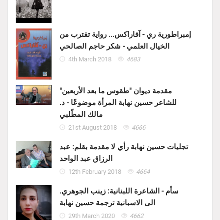
إمبراطورية ري - آفاراكس... رواية تقترب من
الخيال العلمي - شكر حاجم الصالحي
4th March 2018
4683
مقدمة ديوان "طقوس ما بعد الأربعين"
للشاعر حسين نهابة المرأة موضوعًا - د.
مالك المطّلبي
21st August 2018
4666
تجليات حسين نهابة رأي لا مقدمة بقلم: عبد
الرزاق عبد الواحد
12th February 2018
4664
سأم - الشاعرة اللبنانية: زينب الجوهري.
الى الاسبانية ترجمة حسين نهابة
29th March 2020
4662