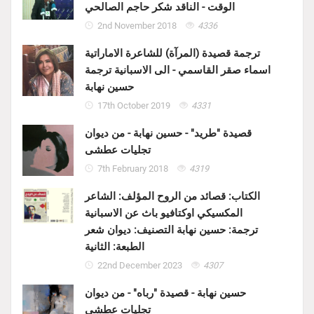
الوقت - الناقد شكر حاجم الصالحي
2nd November 2018
4336
ترجمة قصيدة (المرآة) للشاعرة الاماراتية
اسماء صقر القاسمي - الى الاسبانية ترجمة
حسين نهابة
17th October 2019
4331
قصيدة "طريد" - حسين نهابة - من ديوان
تجليات عطشى
7th February 2018
4319
الكتاب: قصائد من الروح المؤلف: الشاعر
المكسيكي اوكتافيو باث عن الاسبانية
ترجمة: حسين نهابة التصنيف: ديوان شعر
الطبعة: الثانية
22nd December 2023
4307
حسين نهابة - قصيدة "رباه" - من ديوان
تجليات عطشى