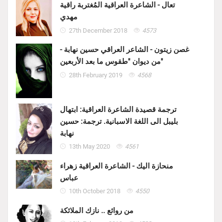
تعال - الشاعرة العراقية المُغتربة راقية
مهدي
27th December 2018
4573
غصن زيتون - الشاعر العراقي حسين نهابة -
من ديوان "طقوس ما بعد الأربعين"
28th February 2019
4568
ترجمة قصيدة الشاعرة العراقية: ابتهال
بليبل الى اللغة الاسبانية. ترجمة: حسين
نهابة
13th May 2020
4561
منحازة اليك - الشاعرة العراقية زهراء
عباس
10th October 2018
4550
من روائع .. نازك الملائكة