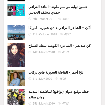
حسين نهابة مواسم ملونة - الناقد العراقي
حمدي مخلف الحديثي
6th October 2018
4847
أنْتِ – الشاعر العراقي هادي عميره - امريكا
11th October 2018
4847
كن صديقي - الشاعرة الكويتية سعاد الصباح
14th March 2018
4823
ثلجٌ أحمر - القاصّة السورية فاتن بركات
31st May 2020
4806
حفلة توقيع ديوان (تواقيع) للناشطة المدنية
روان سالم
25th March 2019
4743