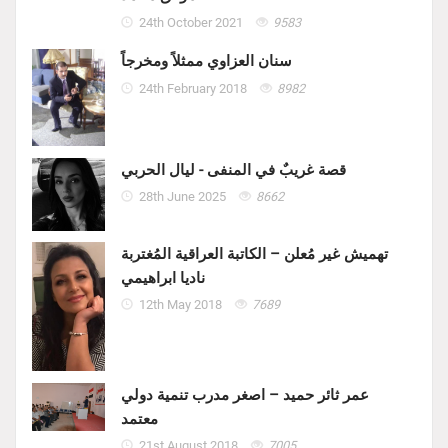
24th October 2021
9583
سنان العزاوي ممثلاً ومخرجاً
24th February 2018
8982
قصة غريبٌ في المنفى - ليال الحربي
28th June 2025
8662
تهميش غير مُعلن – الكاتبة العراقية المُغتربة
ناديا ابراهيمي
12th May 2018
7689
عمر ثائر حميد – اصغر مدرب تنمية دولي
معتمد
21st August 2018
7005