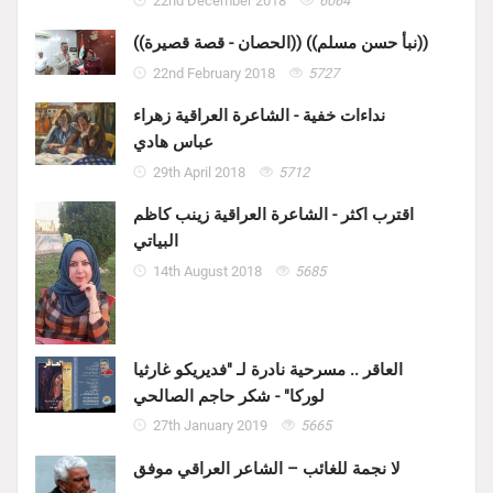
22nd December 2018
6064
((الحصان - قصة قصيرة)) ((نبأ حسن مسلم))
22nd February 2018
5727
نداءات خفية - الشاعرة العراقية زهراء
عباس هادي
29th April 2018
5712
اقترب اكثر - الشاعرة العراقية زينب كاظم
البياتي
14th August 2018
5685
العاقر .. مسرحية نادرة لـ "فديريكو غارثيا
لوركا" - شكر حاجم الصالحي
27th January 2019
5665
لا نجمة للغائب – الشاعر العراقي موفق