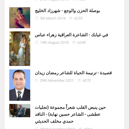
بوصلة الحزن والوجع - شهرزاد الخليج
5th March 2018
6259
في غيابك - الشاعرة العراقية زهراء عباس
19th August 2018
6248
قصيدة - ترنيمة الحياة للشاعر رمضان زيدان
29th November 2021
6070
حين ينبض القلب شعراً مجموعة (تجليات
عطشى - الشاعر حسين نهابة) - الناقد
حمدي مخلف الحديثي