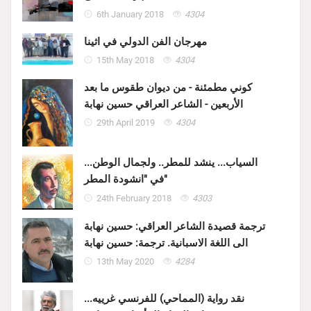
6th January 2018
4304
مهرجان الفن الدولي في اثينا
15th May 2018
4304
كوني مطمئنة - من ديوان طقوس ما بعد
الأربعين - الشاعر العراقي حسين نهابة
29th April 2019
4304
السياب... ينشد للمطر.. ولجمال الوطن...
في "انشودة المطر"
24th February 2018
4303
ترجمة قصيدة الشاعر العراقي: حسين نهابة
الى اللغة الاسبانية. ترجمة: حسين نهابة
13th May 2020
4284
نقد رواية (المماحي) للفرنسي غرييه...