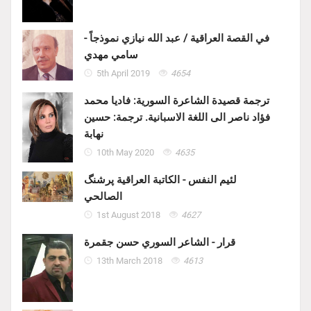
في القصة العراقية / عبد الله نيازي نموذجاً -
سامي مهدي
5th April 2019
4654
ترجمة قصيدة الشاعرة السورية: فاديا محمد
فؤاد ناصر الى اللغة الاسبانية. ترجمة: حسين
نهابة
10th May 2020
4635
لئيم النفس - الكاتبة العراقية پرشنگ
الصالحي
1st August 2018
4627
قرار - الشاعر السوري حسن جقمرة
13th March 2018
4613