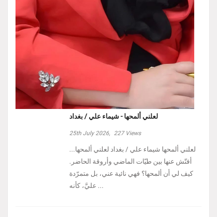
لعلني ألمحها - شيماء علي / بغداد
25th July 2026,
227
Views
لعلني ألمحها شيماء علي / بغداد لعلني ألمحها...
أفتّش عنها بين طيّات الماضي وأروقة الحاضر.
كيف لي أن ألمحها؟ فهي نائية عني، بل متمرّدة
عليَّ، كأنه ...