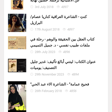
عن الاسبانية ترجمة: حسين نهابة
3rd July 2018
4897
كنتِ - الشاعرة العراقية كناريا عصام/
البرازيل
17th August 2018
4897
كتاب العقل بين الحقيقة والوهم - رحلة في
ملفات طبيب نفسي - د. جميل التميمي
28th July 2023
4896
عنوان الكتاب: ليتني أبالغ تأليف: غدير جليل
التصنيف: يوميات
29th November 2023
4894
"فحيح عمامة" - الشاعرة الاء عبد الحي
26th February 2018
4856