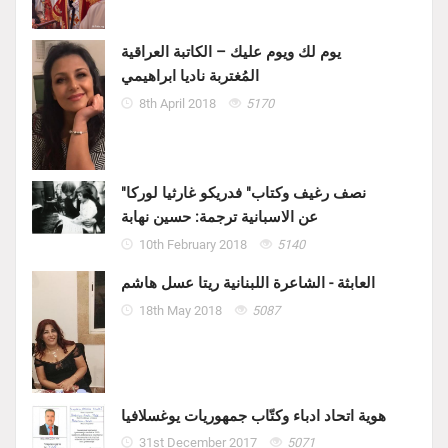
يوم لك ويوم عليك – الكاتبة العراقية
المُغتربة ناديا ابراهيمي
8th April 2018
5170
"نصف رغيف وكتاب" فدريكو غارثيا لوركا
عن الاسبانية ترجمة: حسين نهابة
10th February 2018
5140
العابثة - الشاعرة اللبنانية ريتا عسل هاشم
18th May 2018
5087
هوية اتحاد ادباء وكتّاب جمهوريات يوغسلافيا
31st December 2017
5071