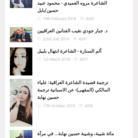
الشاعرة مروه العميدي - محمود عبيد
حسين/بابل
19th February 2018
4342
د. جبار جودي نقيب الفنانين العراقيين
22nd July 2019
4337
ألم السنارة - الشاعرة ابتهال بليبل
1st March 2018
4337
ترجمة قصيدة الشاعرة العراقية: علياء
المالكي (المقهى)- عن الاسبانية ترجمة
حسين نهابة
17th October 2019
4336
مائة شيبة، وشيبة حسين نهابة... في مرآة