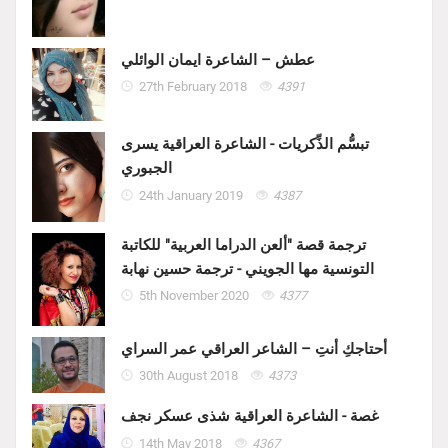
عطش – الشاعرة ايمان الوائلي
27th February 2018
4391
تبسُّم الذِّكريات - الشاعرة العراقية يسرى
الجبوري
24th January 2019
4387
ترجمة قصة "ألعن الدراما العربية" للكاتبة
التونسية مها الجويني - ترجمة حسين نهابة
5th November 2020
4377
أحتاجكِ أنتِ – الشاعر العراقي عمر السراي
30th August 2018
4373
غصة - الشاعرة العراقية شذى عسكر نجف
14th May 2018
4367