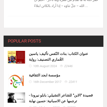
الله – جلّ ثناؤه – إذا أراد بالكائن ابتلاءً ...
POPULAR POSTS
عنوان الكتاب: بنات النّفس تأليف: ياسين
الغُماري التصنيف: رواية
10th August 2024
22446
مؤسسة ابجد الثقافية
16th December 2017
22411
قصيدة "الابن" للشاعر التشيلي: بابلو نيرودا -
ترجمها عن الاسبانية: حسين نهابة