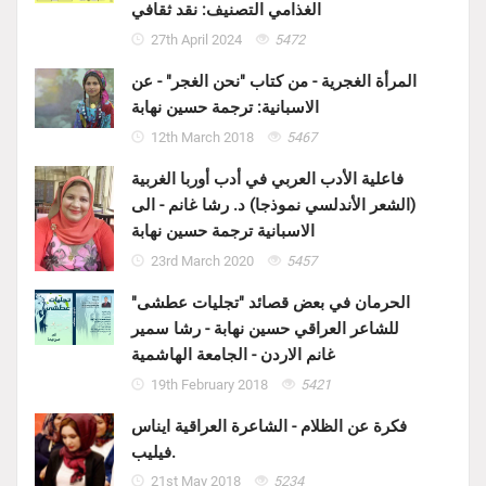
الغذامي التصنيف: نقد ثقافي
27th April 2024
5472
المرأة الغجرية - من كتاب "نحن الغجر" - عن
الاسبانية: ترجمة حسين نهابة
12th March 2018
5467
فاعلية الأدب العربي في أدب أوربا الغربية
(الشعر الأندلسي نموذجا) د. رشا غانم - الى
الاسبانية ترجمة حسين نهابة
23rd March 2020
5457
الحرمان في بعض قصائد "تجليات عطشى"
للشاعر العراقي حسين نهابة - رشا سمير
غانم الاردن - الجامعة الهاشمية
19th February 2018
5421
فكرة عن الظلام - الشاعرة العراقية ايناس
فيليب.
21st May 2018
5234