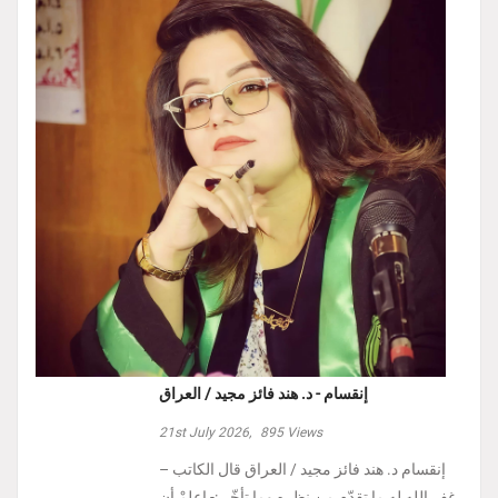
إنقسام - د. هند فائز مجيد / العراق
21st July 2026,
895
Views
إنقسام د. هند فائز مجيد / العراق ‏قال الكاتب –
غفر الله له ما تقدّم من نظره وما تأخّر :- ‏اعلمْ أن