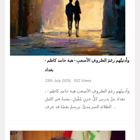
وأدنيتُهم رغمَ الظروفِ الأصعبِ - هبة حامد كاظم -
بغداد
25th July 2026,
552
Views
، وأدنيتُهم رغمَ الظروفِ الأصعبِ هبة حامد كاظم -
بغداد مرَّ بدربي كلُّ حزنٍ مُقْبِلٍ، يشبهُ في الليلِ
الظلامَ السرمديَّ. يرسمُ نفسًا قد عرف ...