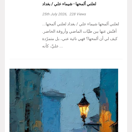
لعلني ألمحها - شيماء علي / بغداد
25th July 2026,
228
Views
لعلني ألمحها شيماء علي / بغداد لعلني ألمحها...
أفتّش عنها بين طيّات الماضي وأروقة الحاضر.
كيف لي أن ألمحها؟ فهي نائية عني، بل متمرّدة
عليَّ، كأنه ...