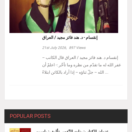
إنقسام - د. هند فائز مجيد / العراق
21st July 2026,
897
Views
إنقسام د. هند فائز مجيد / العراق ‏قال الكاتب –
غفر الله له ما تقدّم من نظره وما تأخّر :- ‏اعلمْ أن
الله – جلّ ثناؤه – إذا أراد بالكائن ابتلاءً ...
POPULAR POSTS
عنوان الكتاب: بنات النّفس تأليف: ياسين