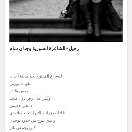
رحيل - الشاعرة السورية وجدان شام
للشارع المفتوح نحو مدينة أخرى
تقودك ثورتي
القدس عائدة
ولكن كل أرض دون قلبك
لا تجير حقيبتي
أنا لا اصدق انك الآن ارتحلت بلا يدي
و يدي تلوح في حدود توحدي
كلي بجمعي ثائر