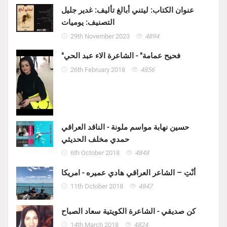
عنوان الكتاب: ليتني أبالغ تأليف: غدير جليل
التصنيف: يوميات
29th November 2023
4894
"فحيح عمامة" - الشاعرة الاء عبد الحي
26th February 2018
4856
حسين نهابة مواسم ملونة - الناقد العراقي
حمدي مخلف الحديثي
6th October 2018
4848
أنْتِ – الشاعر العراقي هادي عميره - امريكا
11th October 2018
4847
كن صديقي - الشاعرة الكويتية سعاد الصباح
14th March 2018
4824