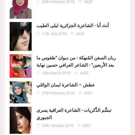
26th February 2018
4429
أنتَ أنا - الشاعرة الجزائرية ليلى الطيب
11th July 2018
4426
ربان السفن المُنهكة - من ديوان "طقوس ما
بعد الأربعين" - الشاعر العرافي حسين نهابة
18th March 2019
4425
عطش – الشاعرة ايمان الوائلي
27th February 2018
4391
تبسُّم الذِّكريات - الشاعرة العراقية يسرى
الجبوري
24th January 2019
4387