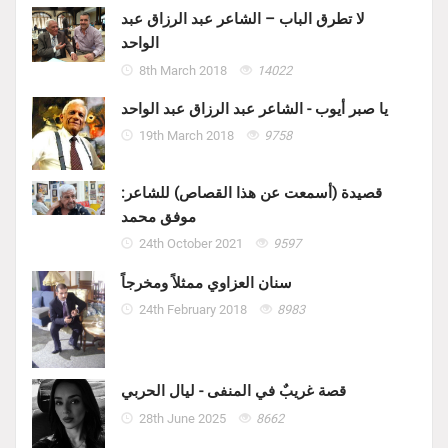
لا تطرق الباب – الشاعر عبد الرزاق عبد
الواحد
8th March 2018
14022
يا صبر أيوب - الشاعر عبد الرزاق عبد الواحد
19th March 2018
9758
قصيدة (أسمعت عن هذا القصاص) للشاعر:
موفق محمد
24th October 2021
9597
سنان العزاوي ممثلاً ومخرجاً
24th February 2018
8983
قصة غريبٌ في المنفى - ليال الحربي
28th June 2025
8662