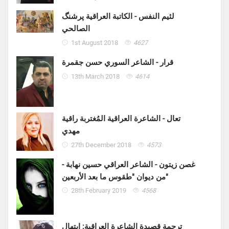
لئيم النفس - الكاتبة العراقية پرشنگ
الصالحي
1st August 2018
4627
قرار - الشاعر السوري حسن جقمرة
13th March 2018
4614
تعال - الشاعرة العراقية المُغتربة راقية
مهدي
27th December 2018
4573
غصن زيتون - الشاعر العراقي حسين نهابة -
من ديوان "طقوس ما بعد الأربعين"
28th February 2019
4568
ترجمة قصيدة الشاعرة العراقية: ابتهال