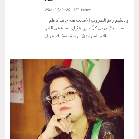
25th July 2026,
553
Views
، وأدنيتُهم رغمَ الظروفِ الأصعبِ هبة حامد كاظم -
بغداد مرَّ بدربي كلُّ حزنٍ مُقْبِلٍ، يشبهُ في الليلِ
الظلامَ السرمديَّ. يرسمُ نفسًا قد عرف ...