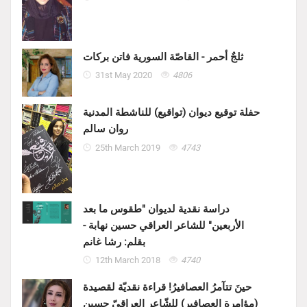
ثلجٌ أحمر - القاصّة السورية فاتن بركات
31st May 2020
4806
حفلة توقيع ديوان (تواقيع) للناشطة المدنية
روان سالم
25th March 2019
4743
دراسة نقدية لديوان "طقوس ما بعد
الأربعين" للشاعر العراقي حسين نهابة -
بقلم: رشا غانم
12th March 2018
4740
حينَ تتآمرُ العصافيرُ! قراءة نقديّة لقصيدة
(مؤامرة العصافير) للشّاعر العراقيّ حسين