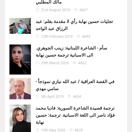
مالك المطّلبي
21st August 2018
4667
تجليات حسين نهابة رأي لا مقدمة بقلم: عبد
الرزاق عبد الواحد
12th February 2018
4664
سأم - الشاعرة اللبنانية: زينب الجوهري.
الى الاسبانية ترجمة حسين نهابة
29th March 2020
4662
في القصة العراقية / عبد الله نيازي نموذجاً -
سامي مهدي
5th April 2019
4654
ترجمة قصيدة الشاعرة السورية: فاديا محمد
فؤاد ناصر الى اللغة الاسبانية. ترجمة: حسين
نهابة
10th May 2020
4635