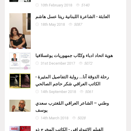
10th February 2018
5140
العابثة - الشاعرة اللبنانية ريتا عسل هاشم
18th May 2018
5087
هوية اتحاد ادباء وكتّاب جمهوريات يوغسلافيا
31st December 2017
5072
رحلة الدوقة آنا... رواية التفاصيل المثيرة -
الكاتب العراقي شكر حاجم الصالحي
14th September 2018
5061
وطني – الشاعر العراقي المُغترب سعدي
يوسف
14th March 2018
5028
الفيلم الاثنوغرافي - الكاتب المخرج ذو