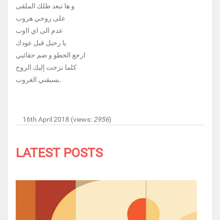
و ها تبعد ظلك الملقى
على روحي هروب
عدم الى اي ااوب
يا رحيل قبل عودك
ارجع الخطو و ضم حقائبي
كلما نزحت إليك الروح
يسبقني الغروب.
16th April 2018 (views:
2956
)
LATEST POSTS