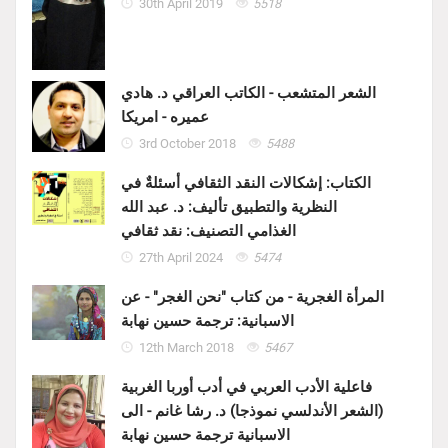
30th April 2019
5518
الشعر المتشعب - الكاتب العراقي د. هادي
عميره - امريكا
3rd October 2018
5488
الكتاب: إشكالات النقد الثقافي أسئلةٌ في
النظرية والتطبيق تأليف: د. عبد الله
الغذامي التصنيف: نقد ثقافي
27th April 2024
5474
المرأة الغجرية - من كتاب "نحن الغجر" - عن
الاسبانية: ترجمة حسين نهابة
12th March 2018
5467
فاعلية الأدب العربي في أدب أوربا الغربية
(الشعر الأندلسي نموذجا) د. رشا غانم - الى
الاسبانية ترجمة حسين نهابة