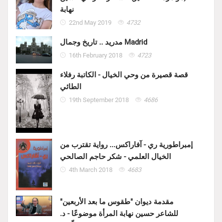
نهابة
22nd May 2019
4732
مدريد .. تاريخ وجمال Madrid
16th February 2018
4723
قصة قصيرة من وحي الخيال - الكاتبة رفلاء
الطائي
19th September 2018
4686
إمبراطورية ري - آفاراكس... رواية تقترب من
الخيال العلمي - شكر حاجم الصالحي
4th March 2018
4683
مقدمة ديوان "طقوس ما بعد الأربعين"
للشاعر حسين نهابة المرأة موضوعًا - د.