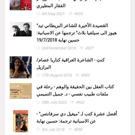
الفقار المطيري
6th May 2021
4935
"القصيدة الأخيرة للشاعر البريطاني تيد
هيوز الى سيلفيا بلاث" ترجمها عن الاسبانية:
حسين نهابة 19/7/2018
2nd November 2018
4927
كنتِ - الشاعرة العراقية كناريا عصام/
البرازيل
17th August 2018
4903
كتاب العقل بين الحقيقة والوهم - رحلة في
ملفات طبيب نفسي - د. جميل التميمي
28th July 2023
4902
أفضل عشرة كتب لـ "ميغيل دي سرفانتس" -
عن الاسبانية ترجمة: حسين نهابة
3rd July 2018
4898