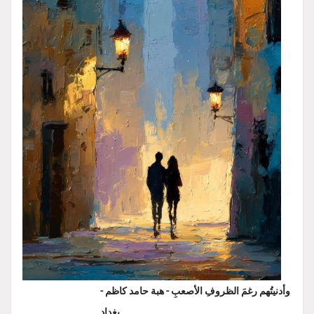
وأدنيتُهم رغمَ الظروفِ الأصعبِ - هبة حامد كاظم -
بغداد