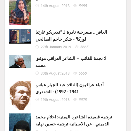
14th August 2018
5685
العاقر .. مسرحية نادرة لـ "فديريكو غارثيا
لوركا" - شكر حاجم الصالحي
27th January 2019
5665
لا نجمة للغائب – الشاعر العراقي موفق
محمد
30th August 2018
5550
أدباء عراقيون (الناقد عبد الجبار عباس
1941 - 1992) - الشنفرى
19th August 2018
5528
ترجمة قصيدة الشاعرة اليمنية: احلام محمد
الدميني - عن الاسبانية ترجمة حسين نهابة