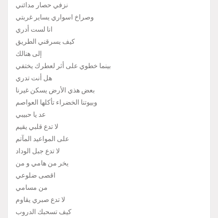
نزفي حصار مدائني
وصراخ اسواري يساير غربتي
انا لست أدري
كيف يسرقني الطريق
إلى هنالك
بينما خطوي على أثر لعطرك يختفي
هل أنت تدري
بعض هذي الأرض يسكن غيرنا
وبيوتنا الخضراء تأكلها العواصم
عد يا حبيبي
لا تدع قلبي يقيم
على المواعيد المآتم
لا تدع جبل الوداد
يخر من هامي و من
اقصى ضلوعي
من مسامي
لا تدع صبري يقاوم
كيف تسحبك الدروب