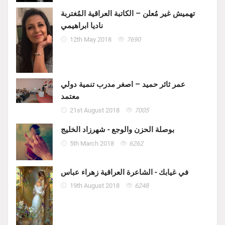
تهميش غير مُعلن – الكاتبة العراقية المُغتربة
ناديا ابراهيمي
12th May 2018
7690
عمر ثائر حميد – اصغر مدرب تنمية دولي
معتمد
21st August 2018
7005
بوصلة الحزن والوجع - شهرزاد الخليج
5th March 2018
6262
في غيابك - الشاعرة العراقية زهراء عباس
19th August 2018
6248