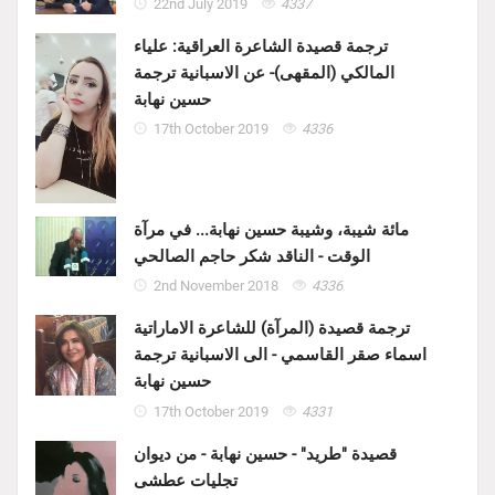
22nd July 2019
4337
ترجمة قصيدة الشاعرة العراقية: علياء
المالكي (المقهى)- عن الاسبانية ترجمة
حسين نهابة
17th October 2019
4336
مائة شيبة، وشيبة حسين نهابة... في مرآة
الوقت - الناقد شكر حاجم الصالحي
2nd November 2018
4336
ترجمة قصيدة (المرآة) للشاعرة الاماراتية
اسماء صقر القاسمي - الى الاسبانية ترجمة
حسين نهابة
17th October 2019
4331
قصيدة "طريد" - حسين نهابة - من ديوان
تجليات عطشى