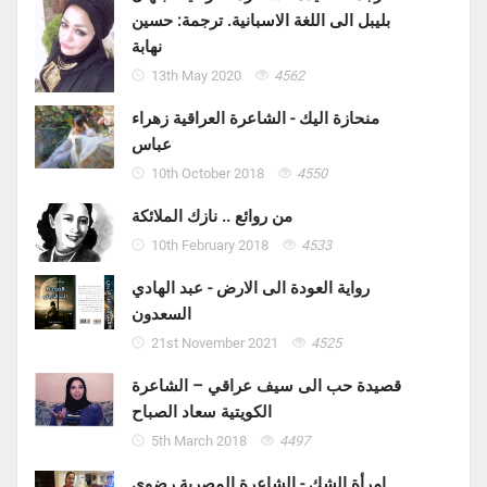
بليبل الى اللغة الاسبانية. ترجمة: حسين
نهابة
13th May 2020
4562
منحازة اليك - الشاعرة العراقية زهراء
عباس
10th October 2018
4550
من روائع .. نازك الملائكة
10th February 2018
4533
رواية العودة الى الارض - عبد الهادي
السعدون
21st November 2021
4525
قصيدة حب الى سيف عراقي – الشاعرة
الكويتية سعاد الصباح
5th March 2018
4497
امرأة الشك - الشاعرة المصرية رضوى