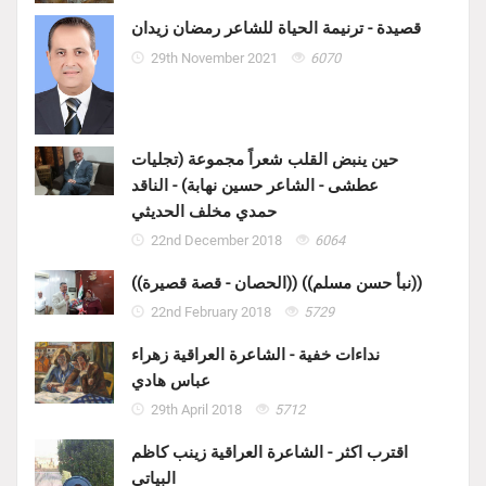
قصيدة - ترنيمة الحياة للشاعر رمضان زيدان
29th November 2021
6070
حين ينبض القلب شعراً مجموعة (تجليات
عطشى - الشاعر حسين نهابة) - الناقد
حمدي مخلف الحديثي
22nd December 2018
6064
((الحصان - قصة قصيرة)) ((نبأ حسن مسلم))
22nd February 2018
5729
نداءات خفية - الشاعرة العراقية زهراء
عباس هادي
29th April 2018
5712
اقترب اكثر - الشاعرة العراقية زينب كاظم
البياتي