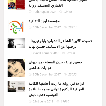
الغُماري التصنيف: رواية
10th August 2024
22446
مؤسسة ابجد الثقافية
16th December 2017
22414
قصيدة "الابن" للشاعر التشيلي: بابلو نيرودا -
ترجمها عن الاسبانية: حسين نهابة
22nd February 2018
22300
حسين نهابة - حزن المساء - من ديوان
تجليات عطشى
30th December 2017
22030
قراءة في رواية ما زلت أعشقها للكاتبة
العراقية الدكتورة تهاني محمد - الناقدة
التونسية فتحية دبش
21st June 2018
17016