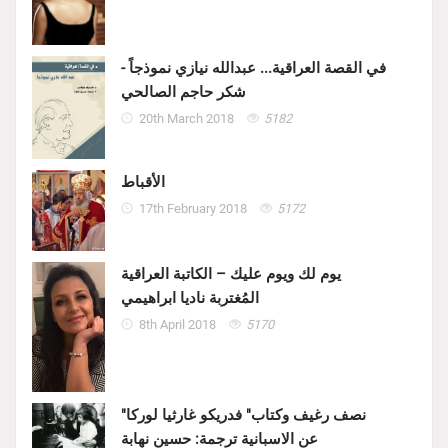
في القصة العراقية... عبدالله نيازي نموذجاً -
شكر حاجم الصالحي
20th March 2018
5182
الأقباط
17th February 2018
5172
يوم لك ويوم عليك – الكاتبة العراقية
المُغتربة ناديا ابراهيمي
8th April 2018
5170
"نصف رغيف وكتاب" فدريكو غارثيا لوركا
عن الاسبانية ترجمة: حسين نهابة