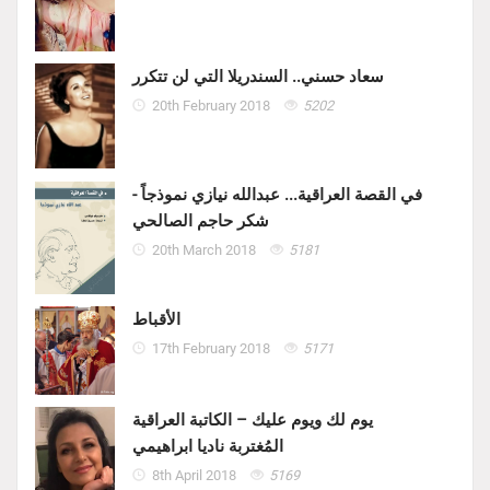
سعاد حسني.. السندريلا التي لن تتكرر
20th February 2018
5202
في القصة العراقية... عبدالله نيازي نموذجاً -
شكر حاجم الصالحي
20th March 2018
5181
الأقباط
17th February 2018
5171
يوم لك ويوم عليك – الكاتبة العراقية
المُغتربة ناديا ابراهيمي
8th April 2018
5169