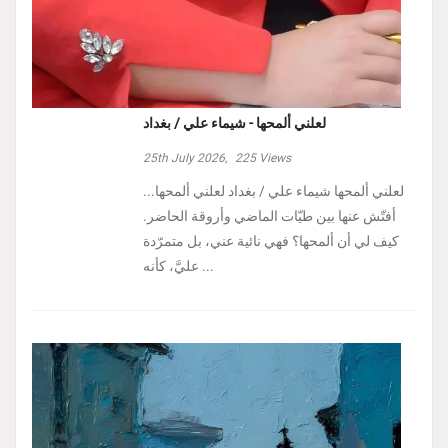
لعلني ألمحها - شيماء علي / بغداد
25th July 2026,
225
Views
لعلني ألمحها شيماء علي / بغداد لعلني ألمحها...
أفتّش عنها بين طيّات الماضي وأروقة الحاضر.
كيف لي أن ألمحها؟ فهي نائية عني، بل متمرّدة
عليَّ، كأنه ...