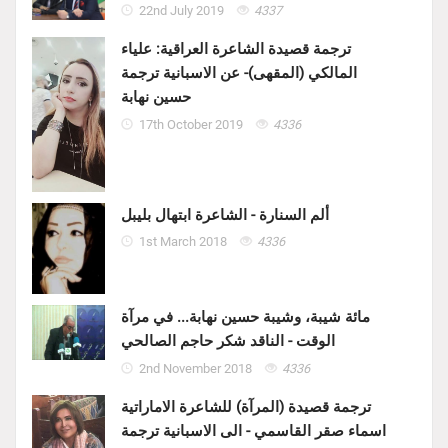
22nd July 2019
4337
ترجمة قصيدة الشاعرة العراقية: علياء
المالكي (المقهى)- عن الاسبانية ترجمة
حسين نهابة
17th October 2019
4336
ألم السنارة - الشاعرة ابتهال بليبل
1st March 2018
4336
مائة شيبة، وشيبة حسين نهابة... في مرآة
الوقت - الناقد شكر حاجم الصالحي
2nd November 2018
4336
ترجمة قصيدة (المرآة) للشاعرة الاماراتية
اسماء صقر القاسمي - الى الاسبانية ترجمة