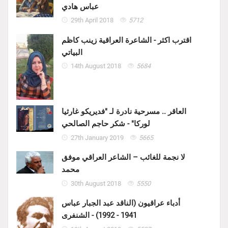
عباس هادي
29th April 2018
5712
اقترب اكثر - الشاعرة العراقية زينب كاظم
البياتي
14th August 2018
5684
العاقر .. مسرحية نادرة لـ "فديريكو غارثيا
لوركا" - شكر حاجم الصالحي
27th January 2019
5665
لا نجمة للغائب – الشاعر العراقي موفق
محمد
30th August 2018
5550
أدباء عراقيون (الناقد عبد الجبار عباس
1941 - 1992) - الشنفرى