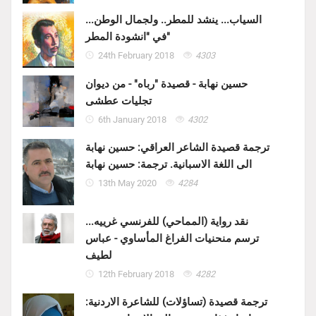
السياب... ينشد للمطر.. ولجمال الوطن...
في "انشودة المطر"
24th February 2018
4303
حسين نهابة - قصيدة "رباه" - من ديوان
تجليات عطشى
6th January 2018
4302
ترجمة قصيدة الشاعر العراقي: حسين نهابة
الى اللغة الاسبانية. ترجمة: حسين نهابة
13th May 2020
4284
نقد رواية (المماحي) للفرنسي غرييه...
ترسم منحنيات الفراغ المأساوي - عباس
لطيف
12th February 2018
4282
ترجمة قصيدة (تساؤلات) للشاعرة الاردنية: