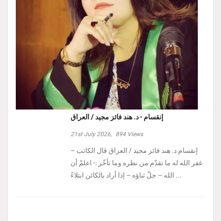
إنقسام - د. هند فائز مجيد / العراق
21st July 2026,
894
Views
إنقسام د. هند فائز مجيد / العراق ‏قال الكاتب –
غفر الله له ما تقدّم من نظره وما تأخّر :- ‏اعلمْ أن
الله – جلّ ثناؤه – إذا أراد بالكائن ابتلاءً ...