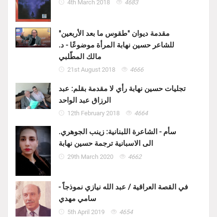
4th March 2018
4683
مقدمة ديوان "طقوس ما بعد الأربعين"
للشاعر حسين نهابة المرأة موضوعًا - د.
مالك المطّلبي
21st August 2018
4666
تجليات حسين نهابة رأي لا مقدمة بقلم: عبد
الرزاق عبد الواحد
12th February 2018
4664
سأم - الشاعرة اللبنانية: زينب الجوهري.
الى الاسبانية ترجمة حسين نهابة
29th March 2020
4662
في القصة العراقية / عبد الله نيازي نموذجاً -
سامي مهدي
5th April 2019
4654