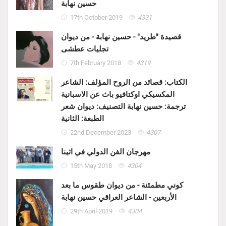
حسين نهابة
17th October 2019
4331
قصيدة "طريد" - حسين نهابة - من ديوان
تجليات عطشى
7th February 2018
4319
الكتاب: قصائد من الروح المؤلف: الشاعر
المكسيكي اوكتافيو باث عن الاسبانية
ترجمة: حسين نهابة التصنيف: ديوان شعر
الطبعة: الثانية
22nd December 2023
4307
مهرجان الفن الدولي في اثينا
15th May 2018
4304
كوني مطمئنة - من ديوان طقوس ما بعد
الأربعين - الشاعر العراقي حسين نهابة
29th April 2019
4304