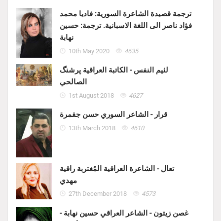
ترجمة قصيدة الشاعرة السورية: فاديا محمد
فؤاد ناصر الى اللغة الاسبانية. ترجمة: حسين
نهابة
10th May 2020
4635
لئيم النفس - الكاتبة العراقية پرشنگ
الصالحي
1st August 2018
4627
قرار - الشاعر السوري حسن جقمرة
13th March 2018
4610
تعال - الشاعرة العراقية المُغتربة راقية
مهدي
27th December 2018
4573
غصن زيتون - الشاعر العراقي حسين نهابة -