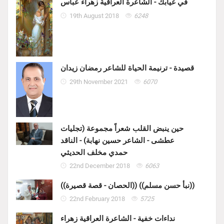
في غيابك - الشاعرة العراقية زهراء عباس
19th August 2018
6248
قصيدة - ترنيمة الحياة للشاعر رمضان زيدان
29th November 2021
6070
حين ينبض القلب شعراً مجموعة (تجليات
عطشى - الشاعر حسين نهابة) - الناقد
حمدي مخلف الحديثي
22nd December 2018
6063
((الحصان - قصة قصيرة)) ((نبأ حسن مسلم))
22nd February 2018
5725
نداءات خفية - الشاعرة العراقية زهراء