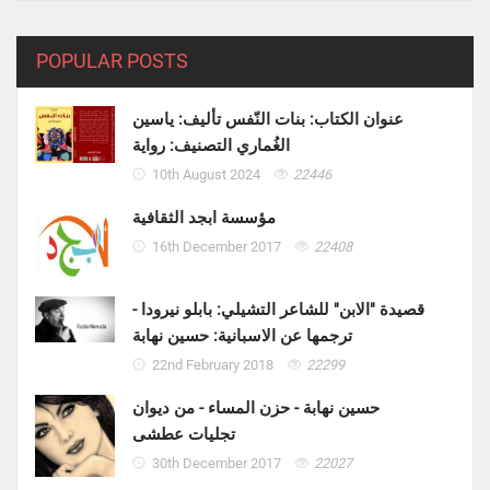
POPULAR POSTS
عنوان الكتاب: بنات النّفس تأليف: ياسين
الغُماري التصنيف: رواية
10th August 2024
22446
مؤسسة ابجد الثقافية
16th December 2017
22408
قصيدة "الابن" للشاعر التشيلي: بابلو نيرودا -
ترجمها عن الاسبانية: حسين نهابة
22nd February 2018
22299
حسين نهابة - حزن المساء - من ديوان
تجليات عطشى
30th December 2017
22027