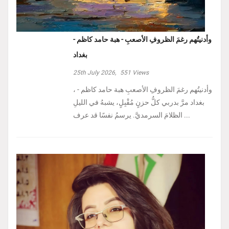
وأدنيتُهم رغمَ الظروفِ الأصعبِ - هبة حامد كاظم -
بغداد
25th July 2026,
551
Views
، وأدنيتُهم رغمَ الظروفِ الأصعبِ هبة حامد كاظم -
بغداد مرَّ بدربي كلُّ حزنٍ مُقْبِلٍ، يشبهُ في الليلِ
الظلامَ السرمديَّ. يرسمُ نفسًا قد عرف ...