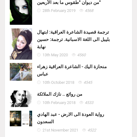
من ديوان "طقوس ما بعد الأربعين"
28th February 2019
4568
ترجمة قصيدة الشاعرة العراقية: ابتهال
بليبل الى اللغة الاسبانية. ترجمة: حسين
نهابة
13th May 2020
4560
منحازة اليك - الشاعرة العراقية زهراء
عباس
10th October 2018
4545
من روائع .. نازك الملائكة
10th February 2018
4533
رواية العودة الى الارض - عبد الهادي
السعدون
21st November 2021
4522