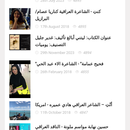
28th July 2023
4895
كنتِ - الشاعرة العراقية كناريا عصام/
البرازيل
17th August 2018
4895
عنوان الكتاب: ليتني أبالغ تأليف: غدير جليل
التصنيف: يوميات
29th November 2023
4894
"فحيح عمامة" - الشاعرة الاء عبد الحي
26th February 2018
4855
أنْتِ – الشاعر العراقي هادي عميره - امريكا
11th October 2018
4847
حسين نهابة مواسم ملونة - الناقد العراقي