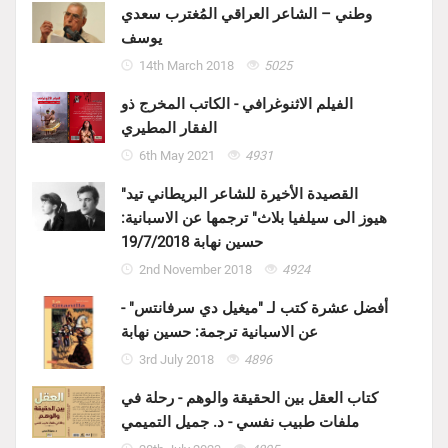
وطني – الشاعر العراقي المُغترب سعدي
يوسف
14th March 2018
5025
الفيلم الاثنوغرافي - الكاتب المخرج ذو
الفقار المطيري
6th May 2021
4931
"القصيدة الأخيرة للشاعر البريطاني تيد
هيوز الى سيلفيا بلاث" ترجمها عن الاسبانية:
حسين نهابة 19/7/2018
2nd November 2018
4924
أفضل عشرة كتب لـ "ميغيل دي سرفانتس" -
عن الاسبانية ترجمة: حسين نهابة
3rd July 2018
4896
كتاب العقل بين الحقيقة والوهم - رحلة في
ملفات طبيب نفسي - د. جميل التميمي