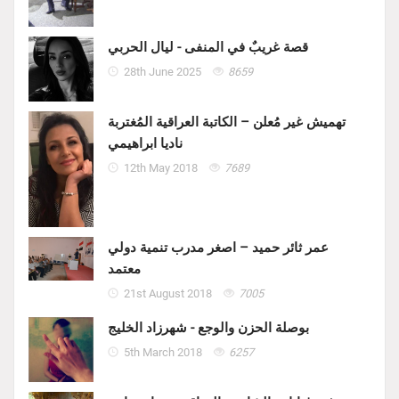
قصة غريبٌ في المنفى - ليال الحربي
28th June 2025
8659
تهميش غير مُعلن – الكاتبة العراقية المُغتربة
ناديا ابراهيمي
12th May 2018
7689
عمر ثائر حميد – اصغر مدرب تنمية دولي
معتمد
21st August 2018
7005
بوصلة الحزن والوجع - شهرزاد الخليج
5th March 2018
6257