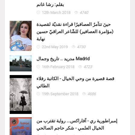
بقلم: رشا غانم
12th March 2018
4740
حينَ تتآمرُ العصافيرُ! قراءة نقديّة لقصيدة
(مؤامرة العصافير) للشّاعر العراقيّ حسين
نهابة
22nd May 2019
4730
مدريد .. تاريخ وجمال Madrid
16th February 2018
4723
قصة قصيرة من وحي الخيال - الكاتبة رفلاء
الطائي
19th September 2018
4686
إمبراطورية ري - آفاراكس... رواية تقترب من
الخيال العلمي - شكر حاجم الصالحي