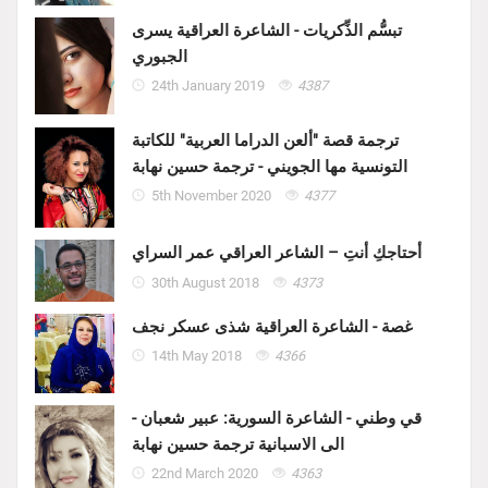
تبسُّم الذِّكريات - الشاعرة العراقية يسرى
الجبوري
24th January 2019
4387
ترجمة قصة "ألعن الدراما العربية" للكاتبة
التونسية مها الجويني - ترجمة حسين نهابة
5th November 2020
4377
أحتاجكِ أنتِ – الشاعر العراقي عمر السراي
30th August 2018
4373
غصة - الشاعرة العراقية شذى عسكر نجف
14th May 2018
4366
قي وطني - الشاعرة السورية: عبير شعبان -
الى الاسبانية ترجمة حسين نهابة
22nd March 2020
4363