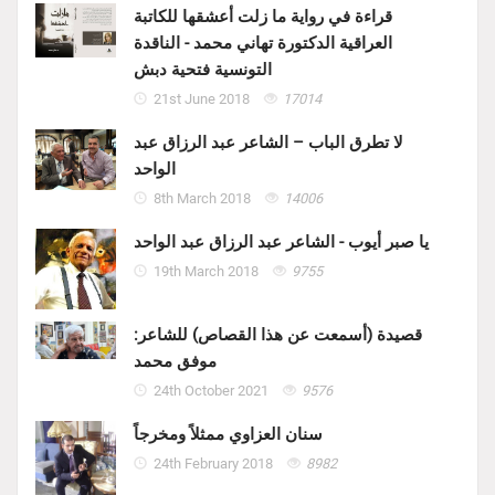
قراءة في رواية ما زلت أعشقها للكاتبة
العراقية الدكتورة تهاني محمد - الناقدة
التونسية فتحية دبش
21st June 2018
17014
لا تطرق الباب – الشاعر عبد الرزاق عبد
الواحد
8th March 2018
14006
يا صبر أيوب - الشاعر عبد الرزاق عبد الواحد
19th March 2018
9755
قصيدة (أسمعت عن هذا القصاص) للشاعر:
موفق محمد
24th October 2021
9576
سنان العزاوي ممثلاً ومخرجاً
24th February 2018
8982