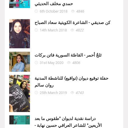
حمدي مخلف الحديثي
6th October 2018
4846
كن صديقي - الشاعرة الكويتية سعاد الصباح
14th March 2018
4822
ثلجٌ أحمر - القاصّة السورية فاتن بركات
31st May 2020
4806
حفلة توقيع ديوان (تواقيع) للناشطة المدنية
روان سالم
25th March 2019
4743
دراسة نقدية لديوان "طقوس ما بعد
الأربعين" للشاعر العراقي حسين نهابة -