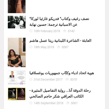
"نصف رغيف وكتاب" فدريكو غارثيا لوركا
عن الاسبانية ترجمة: حسين نهابة
10th February 2018
5140
العابثة - الشاعرة اللبنانية ريتا عسل هاشم
18th May 2018
5087
هوية اتحاد ادباء وكتّاب جمهوريات يوغسلافيا
31st December 2017
5070
رحلة الدوقة آنا... رواية التفاصيل المثيرة -
الكاتب العراقي شكر حاجم الصالحي
14th September 2018
5061