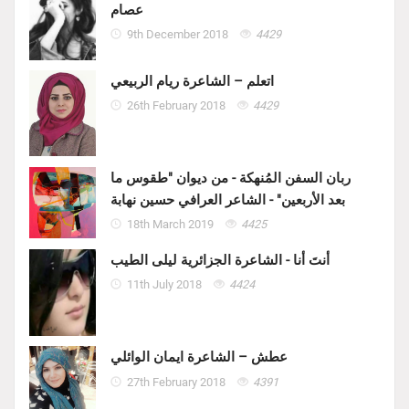
عصام
9th December 2018
4429
اتعلم – الشاعرة ريام الربيعي
26th February 2018
4429
ربان السفن المُنهكة - من ديوان "طقوس ما
بعد الأربعين" - الشاعر العرافي حسين نهابة
18th March 2019
4425
أنتَ أنا - الشاعرة الجزائرية ليلى الطيب
11th July 2018
4424
عطش – الشاعرة ايمان الوائلي
27th February 2018
4391