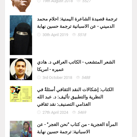
19th August 2018
5527
ترجمة قصيدة الشاعرة اليمنية: احلام محمد
الدميني - عن الاسبانية ترجمة حسين نهابة
30th April 2019
5518
الشعر المتشعب - الكاتب العراقي د. هادي
عميره - امريكا
3rd October 2018
5488
الكتاب: إشكالات النقد الثقافي أسئلةٌ في
النظرية والتطبيق تأليف: د. عبد الله
الغذامي التصنيف: نقد ثقافي
27th April 2024
5469
المرأة الغجرية - من كتاب "نحن الغجر" - عن
الاسبانية: ترجمة حسين نهابة