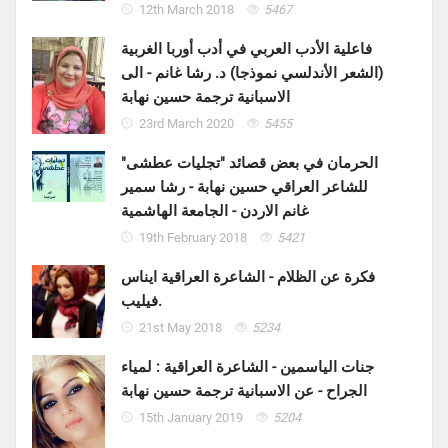
12th March 2018
5467
فاعلية الأدب العربي في أدب أوربا الغربية
(الشعر الأندلسي نموذجا) د. رشا غانم - الى
الاسبانية ترجمة حسين نهابة
23rd March 2020
5455
الحرمان في بعض قصائد "تجليات عطشى"
للشاعر العراقي حسين نهابة - رشا سمير
غانم الاردن - الجامعة الهاشمية
19th February 2018
5421
فكرة عن الظلام - الشاعرة العراقية ايناس
فيليب.
21st May 2018
5234
جنات الياسمين - الشاعرة العراقية : لمياء
الجراح - عن الاسبانية ترجمة حسين نهابة
15th January 2019
5204