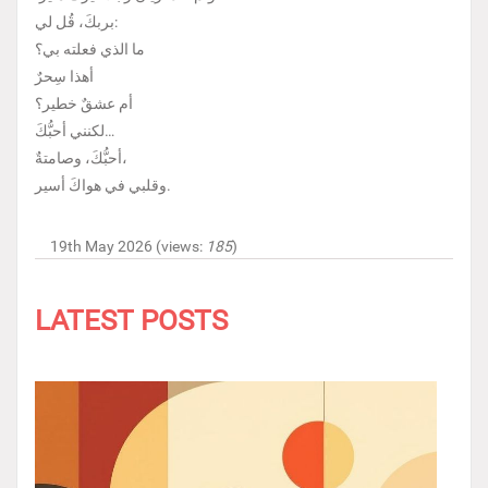
بربكَ، قُل لي:
ما الذي فعلته بي؟
أهذا سِحرٌ
أم عشقٌ خطير؟
لكنني أحبُّكَ…
أحبُّكَ، وصامتةٌ،
وقلبي في هواكَ أسير.
19th May 2026 (views:
185
)
LATEST POSTS