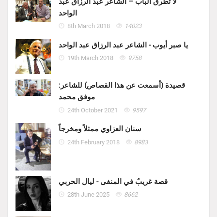
لا تطرق الباب – الشاعر عبد الرزاق عبد
الواحد
8th March 2018
14023
يا صبر أيوب - الشاعر عبد الرزاق عبد الواحد
19th March 2018
9758
قصيدة (أسمعت عن هذا القصاص) للشاعر:
موفق محمد
24th October 2021
9597
سنان العزاوي ممثلاً ومخرجاً
24th February 2018
8983
قصة غريبٌ في المنفى - ليال الحربي
28th June 2025
8662