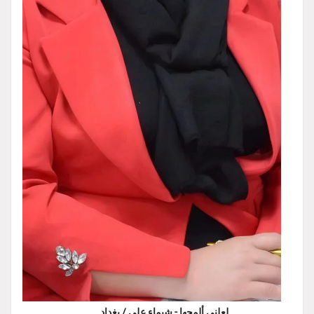
لعلني ألمحها - شيماء علي / بغداد