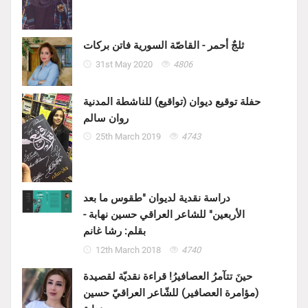
ثلجٌ أحمر - القاصّة السورية فاتن بركات
31st May 2020
4806
حفلة توقيع ديوان (تواقيع) للناشطة المدنية
روان سالم
25th March 2019
4743
دراسة نقدية لديوان "طقوس ما بعد
الأربعين" للشاعر العراقي حسين نهابة -
بقلم: رشا غانم
12th March 2018
4740
حينَ تتآمرُ العصافيرُ! قراءة نقديّة لقصيدة
(مؤامرة العصافير) للشّاعر العراقيّ حسين