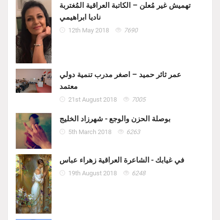
تهميش غير مُعلن – الكاتبة العراقية المُغتربة
ناديا ابراهيمي
12th May 2018
7690
عمر ثائر حميد – اصغر مدرب تنمية دولي
معتمد
21st August 2018
7005
بوصلة الحزن والوجع - شهرزاد الخليج
5th March 2018
6263
في غيابك - الشاعرة العراقية زهراء عباس
19th August 2018
6248