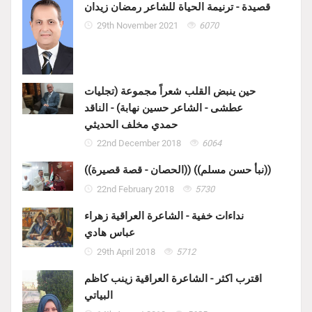
قصيدة - ترنيمة الحياة للشاعر رمضان زيدان
29th November 2021
6070
حين ينبض القلب شعراً مجموعة (تجليات
عطشى - الشاعر حسين نهابة) - الناقد
حمدي مخلف الحديثي
22nd December 2018
6064
((الحصان - قصة قصيرة)) ((نبأ حسن مسلم))
22nd February 2018
5730
نداءات خفية - الشاعرة العراقية زهراء
عباس هادي
29th April 2018
5712
اقترب اكثر - الشاعرة العراقية زينب كاظم
البياتي