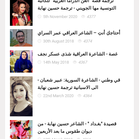
ترجمة قصة "ألعن الدراما العربية" للكاتبة
التونسية مها الجويني - ترجمة حسين نهابة
5th November 2020
4377
أحتاجكِ أنتِ – الشاعر العراقي عمر السراي
30th August 2018
4374
غصة - الشاعرة العراقية شذى عسكر نجف
14th May 2018
4367
قي وطني - الشاعرة السورية: عبير شعبان -
الى الاسبانية ترجمة حسين نهابة
22nd March 2020
4364
قصيدة "بغـداد " - الشاعر حسين نهابة - من
ديوان طقوس ما بعد الأربعين