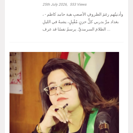
25th July 2026,
553
Views
، وأدنيتُهم رغمَ الظروفِ الأصعبِ هبة حامد كاظم -
بغداد مرَّ بدربي كلُّ حزنٍ مُقْبِلٍ، يشبهُ في الليلِ
الظلامَ السرمديَّ. يرسمُ نفسًا قد عرف ...