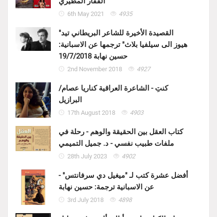
الفقار المطيري
6th May 2021
4935
"القصيدة الأخيرة للشاعر البريطاني تيد
هيوز الى سيلفيا بلاث" ترجمها عن الاسبانية:
حسين نهابة 19/7/2018
2nd November 2018
4927
كنتِ - الشاعرة العراقية كناريا عصام/
البرازيل
17th August 2018
4903
كتاب العقل بين الحقيقة والوهم - رحلة في
ملفات طبيب نفسي - د. جميل التميمي
28th July 2023
4902
أفضل عشرة كتب لـ "ميغيل دي سرفانتس" -
عن الاسبانية ترجمة: حسين نهابة
3rd July 2018
4898