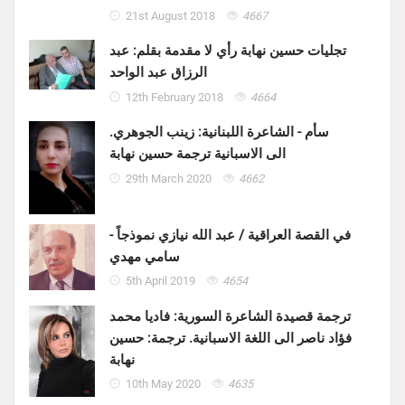
21st August 2018
4667
تجليات حسين نهابة رأي لا مقدمة بقلم: عبد
الرزاق عبد الواحد
12th February 2018
4664
سأم - الشاعرة اللبنانية: زينب الجوهري.
الى الاسبانية ترجمة حسين نهابة
29th March 2020
4662
في القصة العراقية / عبد الله نيازي نموذجاً -
سامي مهدي
5th April 2019
4654
ترجمة قصيدة الشاعرة السورية: فاديا محمد
فؤاد ناصر الى اللغة الاسبانية. ترجمة: حسين
نهابة
10th May 2020
4635