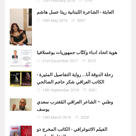
10th February 2018
5141
العابثة - الشاعرة اللبنانية ريتا عسل هاشم
18th May 2018
5087
هوية اتحاد ادباء وكتّاب جمهوريات يوغسلافيا
31st December 2017
5072
رحلة الدوقة آنا... رواية التفاصيل المثيرة -
الكاتب العراقي شكر حاجم الصالحي
14th September 2018
5061
وطني – الشاعر العراقي المُغترب سعدي
يوسف
14th March 2018
5028
الفيلم الاثنوغرافي - الكاتب المخرج ذو