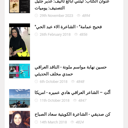
عنوان الكتاب: ليتني أبالغ تأليف: غدير جليل
التصنيف: يوميات
29th November 2023
4894
"فحيح عمامة" - الشاعرة الاء عبد الحي
26th February 2018
4856
حسين نهابة مواسم ملونة - الناقد العراقي
حمدي مخلف الحديثي
6th October 2018
4848
أنْتِ – الشاعر العراقي هادي عميره - امريكا
11th October 2018
4847
كن صديقي - الشاعرة الكويتية سعاد الصباح
14th March 2018
4824