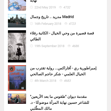
نهابة
22nd May 2019
4732
مدريد .. تاريخ وجمال Madrid
16th February 2018
4723
قصة قصيرة من وحي الخيال - الكاتبة رفلاء
الطائي
19th September 2018
4686
إمبراطورية ري - آفاراكس... رواية تقترب من
الخيال العلمي - شكر حاجم الصالحي
4th March 2018
4683
مقدمة ديوان "طقوس ما بعد الأربعين"
للشاعر حسين نهابة المرأة موضوعًا - د.
مالك المطّلبي