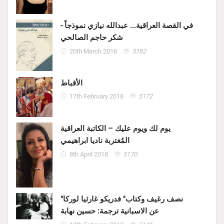
في القصة العراقية... عبدالله نيازي نموذجاً -
شكر حاجم الصالحي
20th March 2018
5182
الأقباط
17th February 2018
5172
يوم لك ويوم عليك – الكاتبة العراقية
المُغتربة ناديا ابراهيمي
8th April 2018
5170
"نصف رغيف وكتاب" فدريكو غارثيا لوركا
عن الاسبانية ترجمة: حسين نهابة