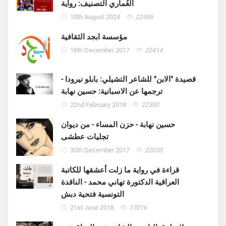
الغُماري التصنيف: رواية
10th August 2024
22446
مؤسسة ابجد الثقافية
16th December 2017
22414
قصيدة "الابن" للشاعر التشيلي: بابلو نيرودا -
ترجمها عن الاسبانية: حسين نهابة
22nd February 2018
22300
حسين نهابة - حزن المساء - من ديوان
تجليات عطشى
30th December 2017
22030
قراءة في رواية ما زلت أعشقها للكاتبة
العراقية الدكتورة تهاني محمد - الناقدة
التونسية فتحية دبش
21st June 2018
17016