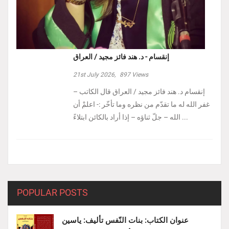
إنقسام - د. هند فائز مجيد / العراق
21st July 2026,
897
Views
إنقسام د. هند فائز مجيد / العراق ‏قال الكاتب –
غفر الله له ما تقدّم من نظره وما تأخّر :- ‏اعلمْ أن
الله – جلّ ثناؤه – إذا أراد بالكائن ابتلاءً ...
POPULAR POSTS
عنوان الكتاب: بنات النّفس تأليف: ياسين