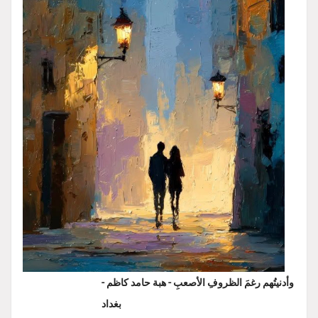
وأدنيتُهم رغمَ الظروفِ الأصعبِ - هبة حامد كاظم -
بغداد