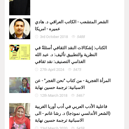
الشعر المتشعب - الكاتب العراقي د. هادي
عميره - امريكا
3rd October 2018
5488
الكتاب: إشكالات النقد الثقافي أسئلةٌ في
النظرية والتطبيق تأليف: د. عبد الله
الغذامي التصنيف: نقد ثقافي
27th April 2024
5475
المرأة الغجرية - من كتاب "نحن الغجر" - عن
الاسبانية: ترجمة حسين نهابة
12th March 2018
5467
فاعلية الأدب العربي في أدب أوربا الغربية
(الشعر الأندلسي نموذجا) د. رشا غانم - الى
الاسبانية ترجمة حسين نهابة
23rd March 2020
5459