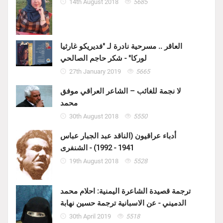
14th August 2018
5685
العاقر .. مسرحية نادرة لـ "فديريكو غارثيا
لوركا" - شكر حاجم الصالحي
27th January 2019
5665
لا نجمة للغائب – الشاعر العراقي موفق
محمد
30th August 2018
5550
أدباء عراقيون (الناقد عبد الجبار عباس
1941 - 1992) - الشنفرى
19th August 2018
5528
ترجمة قصيدة الشاعرة اليمنية: احلام محمد
الدميني - عن الاسبانية ترجمة حسين نهابة
30th April 2019
5518