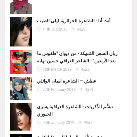
أنتَ أنا - الشاعرة الجزائرية ليلى الطيب
11th July 2018
4426
ربان السفن المُنهكة - من ديوان "طقوس ما
بعد الأربعين" - الشاعر العرافي حسين نهابة
18th March 2019
4425
عطش – الشاعرة ايمان الوائلي
27th February 2018
4391
تبسُّم الذِّكريات - الشاعرة العراقية يسرى
الجبوري
24th January 2019
4387