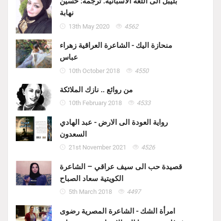
بليبل الى اللغة الاسبانية. ترجمة: حسين
نهابة
13th May 2020
4562
منحازة اليك - الشاعرة العراقية زهراء
عباس
10th October 2018
4550
من روائع .. نازك الملائكة
10th February 2018
4533
رواية العودة الى الارض - عبد الهادي
السعدون
21st November 2021
4526
قصيدة حب الى سيف عراقي – الشاعرة
الكويتية سعاد الصباح
5th March 2018
4497
امرأة الشك - الشاعرة المصرية رضوى