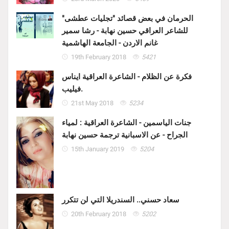
الحرمان في بعض قصائد "تجليات عطشى"
للشاعر العراقي حسين نهابة - رشا سمير
غانم الاردن - الجامعة الهاشمية
19th February 2018
5421
فكرة عن الظلام - الشاعرة العراقية ايناس
فيليب.
21st May 2018
5234
جنات الياسمين - الشاعرة العراقية : لمياء
الجراح - عن الاسبانية ترجمة حسين نهابة
15th January 2019
5204
سعاد حسني.. السندريلا التي لن تتكرر
20th February 2018
5202