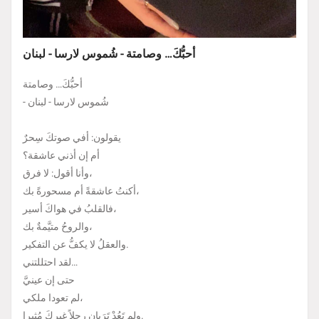
أحبُّكَ… وصامتة - شُموس لارسا - لبنان
أحبُّكَ… وصامتة
- شُموس لارسا - لبنان
يقولون: أفي صوتكَ سِحرٌ
أم إن أذني عاشقة؟
وأنا أقول: لا فرق،
أكنتُ عاشقةً أم مسحورةً بك،
فالقلبُ في هواكَ أسير،
والروحُ متيَّمةٌ بك،
والعقلُ لا يكفُّ عن التفكير.
لقد احتللتني…
حتى إن عينيَّ
لم تعودا ملكي،
ولم تَعُدْ تَرَيان رجلاً غيركَ مُثيرا.