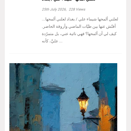
25th July 2026,
228
Views
لعلني ألمحها شيماء علي / بغداد لعلني ألمحها...
أفتّش عنها بين طيّات الماضي وأروقة الحاضر.
كيف لي أن ألمحها؟ فهي نائية عني، بل متمرّدة
عليَّ، كأنه ...