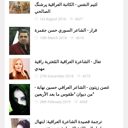
لئيم النفس - الكاتبة العراقية پرشنگ
الصالحي
1st August 2018
4627
قرار - الشاعر السوري حسن جقمرة
13th March 2018
4614
تعال - الشاعرة العراقية المُغتربة راقية
مهدي
27th December 2018
4573
غصن زيتون - الشاعر العراقي حسين نهابة -
من ديوان "طقوس ما بعد الأربعين"
28th February 2019
4568
ترجمة قصيدة الشاعرة العراقية: ابتهال