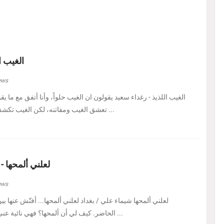
الغيب ا
ews
الغيب اللذيذ - رغداء سعيد يقولون ان الغيب حلواً، وأنا أتفق مع ما يق
تعشق الغيب ومفاتنه، لكن الغيب تكشف لي اليوم في هيئة حل ...
لعلني ألمحها -
ews
لعلني ألمحها شيماء علي / بغداد لعلني ألمحها... أفتّش عنها ب
الحاضر. كيف لي أن ألمحها؟ فهي نائية عني، بل متمرّدة عليَّ، كأنه ...