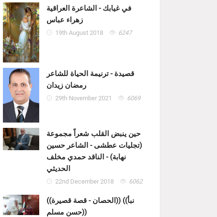
في غيابك - الشاعرة العراقية
زهراء عباس
19th August 2018
6247
قصيدة - ترنيمة الحياة للشاعر
رمضان زيدان
29th November 2021
6069
حين ينبض القلب شعراً مجموعة
(تجليات عطشى - الشاعر حسين
نهابة) - الناقد حمدي مخلف
الحديثي
22nd December 2018
6062
((الحصان - قصة قصيرة)) ((نبأ
حسن مسلم))