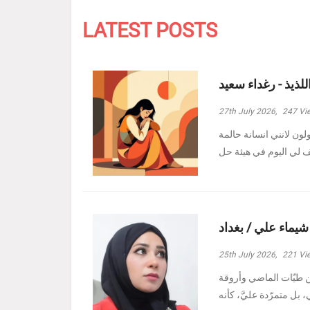
LATEST POSTS
للذيذ - رغداء سعيد
27th July 2026,
247
Vi
ولون لانني انسانة حالمة
 شيماء علي / بغداد
25th July 2026,
221
Vi
ين طيّات الماضي وأروقة