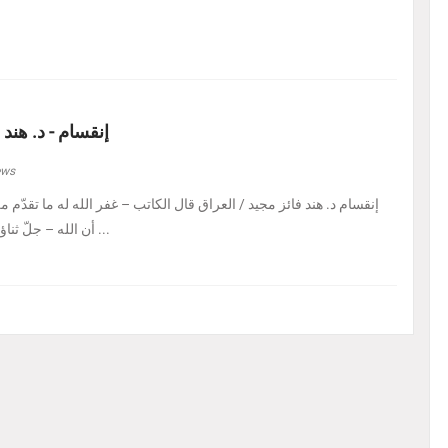
إنقسام - د. هند 
ews
إنقسام د. هند فائز مجيد / العراق ‏قال الكاتب – غفر الله له ما تقدّم من 
أن الله – جلّ ثناؤه – إذا أراد بالكائن ابتلاءً ...