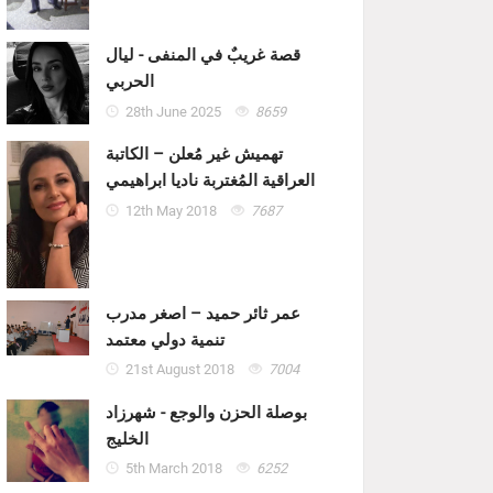
قصة غريبٌ في المنفى - ليال
الحربي
28th June 2025
8659
تهميش غير مُعلن – الكاتبة
العراقية المُغتربة ناديا ابراهيمي
12th May 2018
7687
عمر ثائر حميد – اصغر مدرب
تنمية دولي معتمد
21st August 2018
7004
بوصلة الحزن والوجع - شهرزاد
الخليج
5th March 2018
6252