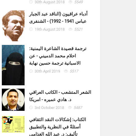
30th August 2018
5549
أدباء عراقيون (الناقد عبد الجبار
عباس 1941 - 1992) - الشنفرى
19th August 2018
5521
ترجمة قصيدة الشاعرة اليمنية:
احلام محمد الدميني - عن
الاسبانية ترجمة حسين نهابة
30th April 2019
5517
الشعر المتشعب - الكاتب العراقي
د. هادي عميره - امريكا
3rd October 2018
5487
الكتاب: إشكالات النقد الثقافي
أسئلةٌ في النظرية والتطبيق
تأليف: د. عبد الله الغذامي