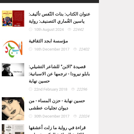
عنوان الكتاب: بنات النّفس تأليف:
ياسين الغُماري التصنيف: رواية
10th August 2024
22442
مؤسسة ابجد الثقافية
16th December 2017
22402
قصيدة "الابن" للشاعر التشيلي:
بابلو نيرودا - ترجمها عن الاسبانية:
حسين نهابة
22nd February 2018
22296
حسين نهابة - حزن المساء - من
ديوان تجليات عطشى
30th December 2017
22024
قراءة في رواية ما زلت أعشقها