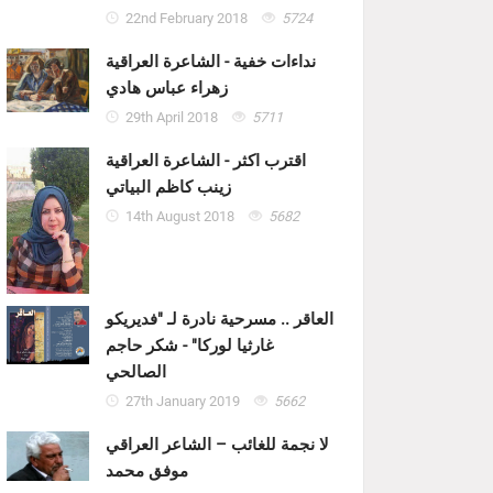
22nd February 2018
5724
نداءات خفية - الشاعرة العراقية
زهراء عباس هادي
29th April 2018
5711
اقترب اكثر - الشاعرة العراقية
زينب كاظم البياتي
14th August 2018
5682
العاقر .. مسرحية نادرة لـ "فديريكو
غارثيا لوركا" - شكر حاجم
الصالحي
27th January 2019
5662
لا نجمة للغائب – الشاعر العراقي
موفق محمد