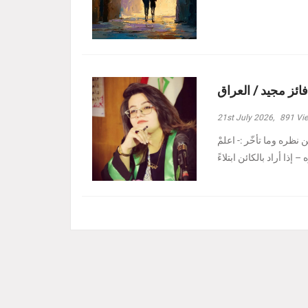
فائز مجيد / العراق
21st July 2026,
891
Vi
نظره وما تأخّر :- ‏اعلمْ