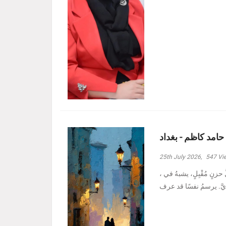
 حامد كاظم - بغداد
25th July 2026,
547
Vi
، وأدنيتُهم رغمَ الظروفِ الأصعبِ هبة حامد كاظم - بغداد مرَّ بدربي كلُّ حزنٍ مُقْبِلٍ، يشبهُ في