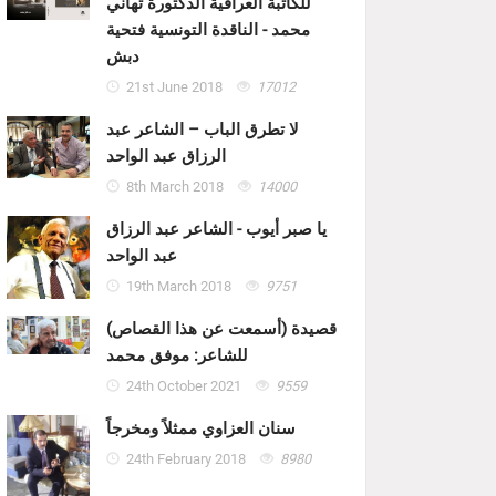
للكاتبة العراقية الدكتورة تهاني
محمد - الناقدة التونسية فتحية
دبش
21st June 2018
17012
لا تطرق الباب – الشاعر عبد
الرزاق عبد الواحد
8th March 2018
14000
يا صبر أيوب - الشاعر عبد الرزاق
عبد الواحد
19th March 2018
9751
قصيدة (أسمعت عن هذا القصاص)
للشاعر: موفق محمد
24th October 2021
9559
سنان العزاوي ممثلاً ومخرجاً
24th February 2018
8980