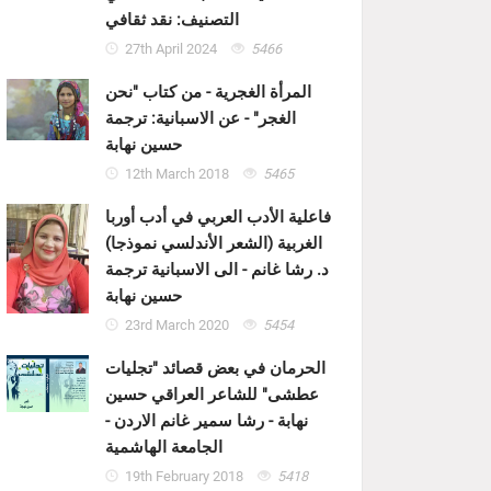
التصنيف: نقد ثقافي
27th April 2024
5466
المرأة الغجرية - من كتاب "نحن
الغجر" - عن الاسبانية: ترجمة
حسين نهابة
12th March 2018
5465
فاعلية الأدب العربي في أدب أوربا
الغربية (الشعر الأندلسي نموذجا)
د. رشا غانم - الى الاسبانية ترجمة
حسين نهابة
23rd March 2020
5454
الحرمان في بعض قصائد "تجليات
عطشى" للشاعر العراقي حسين
نهابة - رشا سمير غانم الاردن -
الجامعة الهاشمية
19th February 2018
5418