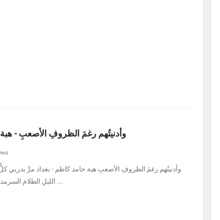
وأدنيتُهم رغمَ الظروفِ الأصعبِ - هبة
ews
الليلِ الظلامَ السرمديَّ. يرسمُ نفسًا قد عرف ...