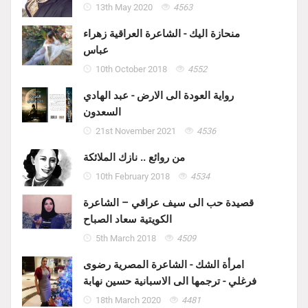
13th May 2020
4563
منحازة اليك - الشاعرة العراقية زهراء
عباس
10th October 2018
4552
رواية العودة الى الارض - عبد الهادي
السعدون
21st November 2021
4536
من روائع .. نازك الملائكة
10th February 2018
4534
قصيدة حب الى سيف عراقي – الشاعرة
الكويتية سعاد الصباح
5th March 2018
4509
امرأة الشك - الشاعرة المصرية رضوى
فرغلي - ترجمها الى الاسبانية حسين نهابة
18th March 2020
4481