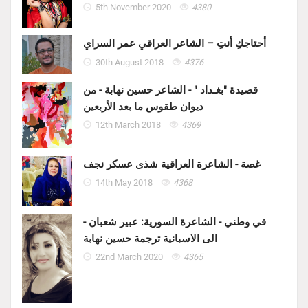
5th November 2020
4380
أحتاجكِ أنتِ – الشاعر العراقي عمر السراي
30th August 2018
4376
قصيدة "بغـداد " - الشاعر حسين نهابة - من
ديوان طقوس ما بعد الأربعين
12th March 2018
4369
غصة - الشاعرة العراقية شذى عسكر نجف
14th May 2018
4368
قي وطني - الشاعرة السورية: عبير شعبان -
الى الاسبانية ترجمة حسين نهابة
22nd March 2020
4365