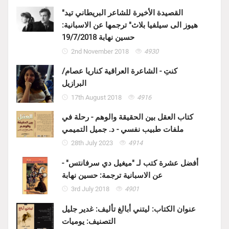
"القصيدة الأخيرة للشاعر البريطاني تيد
هيوز الى سيلفيا بلاث" ترجمها عن الاسبانية:
حسين نهابة 19/7/2018
2nd November 2018
4930
كنتِ - الشاعرة العراقية كناريا عصام/
البرازيل
17th August 2018
4916
كتاب العقل بين الحقيقة والوهم - رحلة في
ملفات طبيب نفسي - د. جميل التميمي
28th July 2023
4914
أفضل عشرة كتب لـ "ميغيل دي سرفانتس" -
عن الاسبانية ترجمة: حسين نهابة
3rd July 2018
4901
عنوان الكتاب: ليتني أبالغ تأليف: غدير جليل
التصنيف: يوميات