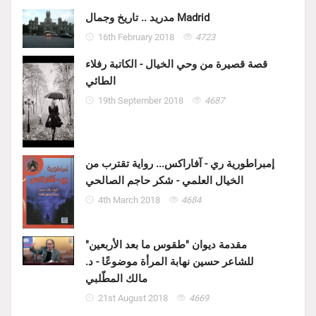
مدريد .. تاريخ وجمال Madrid
16th February 2018
4723
قصة قصيرة من وحي الخيال - الكاتبة رفلاء
الطائي
19th September 2018
4687
إمبراطورية ري - آفاراكس... رواية تقترب من
الخيال العلمي - شكر حاجم الصالحي
4th March 2018
4684
مقدمة ديوان "طقوس ما بعد الأربعين"
للشاعر حسين نهابة المرأة موضوعًا - د.
مالك المطّلبي
21st August 2018
4669