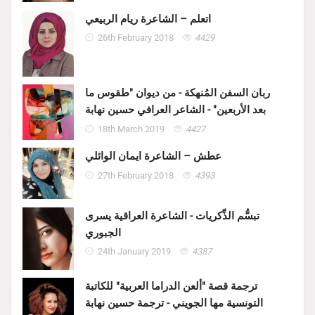
اتعلم – الشاعرة ريام الربيعي
26th February 2018
4429
ربان السفن المُنهكة - من ديوان "طقوس ما
بعد الأربعين" - الشاعر العرافي حسين نهابة
18th March 2019
4427
عطش – الشاعرة ايمان الوائلي
27th February 2018
4393
تبسُّم الذِّكريات - الشاعرة العراقية يسرى
الجبوري
24th January 2019
4387
ترجمة قصة "ألعن الدراما العربية" للكاتبة
التونسية مها الجويني - ترجمة حسين نهابة