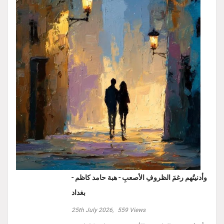
وأدنيتُهم رغمَ الظروفِ الأصعبِ - هبة حامد كاظم -
بغداد
25th July 2026,
559
Views