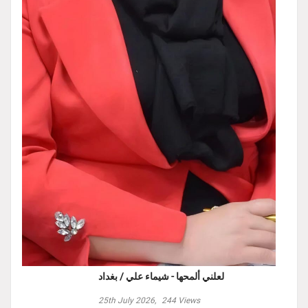
لعلني ألمحها - شيماء علي / بغداد
25th July 2026,
244
Views