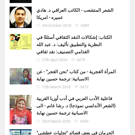
الشعر المتشعب - الكاتب العراقي د. هادي
عميره - امريكا
3rd October 2018
5489
الكتاب: إشكالات النقد الثقافي أسئلةٌ في
النظرية والتطبيق تأليف: د. عبد الله
الغذامي التصنيف: نقد ثقافي
27th April 2024
5479
المرأة الغجرية - من كتاب "نحن الغجر" - عن
الاسبانية: ترجمة حسين نهابة
12th March 2018
5473
فاعلية الأدب العربي في أدب أوربا الغربية
(الشعر الأندلسي نموذجا) د. رشا غانم - الى
الاسبانية ترجمة حسين نهابة
23rd March 2020
5459
الحرمان في بعض قصائد "تجليات عطشى"