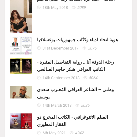
18th May 2018
5089
هوية اتحاد ادباء وكتّاب جمهوريات يوغسلافيا
31st December 2017
5075
رحلة الدوقة آنا... رواية التفاصيل المثيرة -
الكاتب العراقي شكر حاجم الصالحي
14th September 2018
5064
وطني – الشاعر العراقي المُغترب سعدي
يوسف
14th March 2018
5035
الفيلم الاثنوغرافي - الكاتب المخرج ذو
الفقار المطيري
6th May 2021
4942