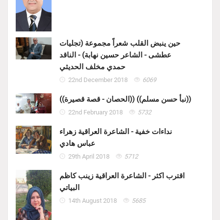
حين ينبض القلب شعراً مجموعة (تجليات
عطشى - الشاعر حسين نهابة) - الناقد
حمدي مخلف الحديثي
22nd December 2018
6069
((الحصان - قصة قصيرة)) ((نبأ حسن مسلم))
22nd February 2018
5732
نداءات خفية - الشاعرة العراقية زهراء
عباس هادي
29th April 2018
5712
اقترب اكثر - الشاعرة العراقية زينب كاظم
البياتي
14th August 2018
5685