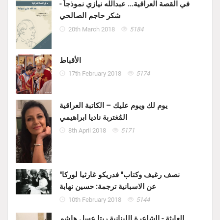
في القصة العراقية... عبدالله نيازي نموذجاً -
شكر حاجم الصالحي
20th March 2018
5184
الأقباط
17th February 2018
5174
يوم لك ويوم عليك – الكاتبة العراقية
المُغتربة ناديا ابراهيمي
8th April 2018
5171
"نصف رغيف وكتاب" فدريكو غارثيا لوركا
عن الاسبانية ترجمة: حسين نهابة
10th February 2018
5144
العابثة - الشاعرة اللبنانية ريتا عسل هاشم