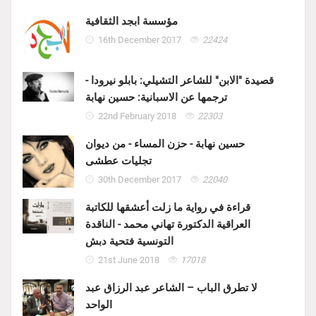
مؤسسة ابجد الثقافية
16th December 2017
22424
قصيدة "الابن" للشاعر التشيلي: بابلو نيرودا -
ترجمها عن الاسبانية: حسين نهابة
22nd February 2018
22303
حسين نهابة - حزن المساء - من ديوان
تجليات عطشى
30th December 2017
22040
قراءة في رواية ما زلت أعشقها للكاتبة
العراقية الدكتورة تهاني محمد - الناقدة
التونسية فتحية دبش
21st June 2018
17018
لا تطرق الباب – الشاعر عبد الرزاق عبد
الواحد