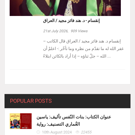
إنقسام - د. هند فائز مجيد / العراق
21st July 2026,
909
Views
إنقسام د. هند فائز مجيد / العراق ‏قال الكاتب –
غفر الله له ما تقدّم من نظره وما تأخّر :- ‏اعلمْ أن
الله – جلّ ثناؤه – إذا أراد بالكائن ابتلاءً ...
POPULAR POSTS
عنوان الكتاب: بنات النّفس تأليف: ياسين
الغُماري التصنيف: رواية
10th August 2024
22455