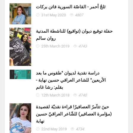
ثلجٌ أحمر - القاصّة السورية فاتن بركات
31st May 2020
4807
حفلة توقيع ديوان (تواقيع) للناشطة المدنية
روان سالم
25th March 2019
4743
دراسة نقدية لديوان "طقوس ما بعد
الأربعين" للشاعر العراقي حسين نهابة -
بقلم: رشا غانم
12th March 2018
4740
حينَ تتآمرُ العصافيرُ! قراءة نقديّة لقصيدة
(مؤامرة العصافير) للشّاعر العراقيّ حسين
نهابة
22nd May 2019
4734