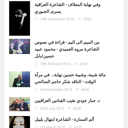
وفي نهاية المطاف - الشاعرة العراقية
يسرى الجبوري
14th September 2018
4356
من الميم الى اليم - قراءة في نصوص
الشاعرة مروه العميدي - محمود عبيد
حسين/بابل
19th February 2018
4342
مائة شيبة، وشيبة حسين نهابة... في مرآة
الوقت - الناقد شكر حاجم الصالحي
2nd November 2018
4340
د. جبار جودي نقيب الفنانين العراقيين
22nd July 2019
4339
ألم السنارة - الشاعرة ابتهال بليبل
1st March 2018
4339