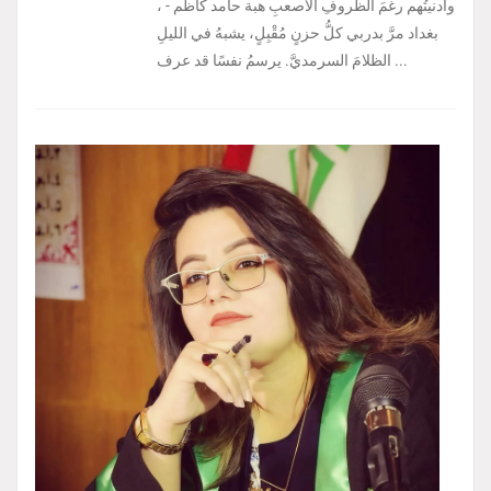
، وأدنيتُهم رغمَ الظروفِ الأصعبِ هبة حامد كاظم -
بغداد مرَّ بدربي كلُّ حزنٍ مُقْبِلٍ، يشبهُ في الليلِ
الظلامَ السرمديَّ. يرسمُ نفسًا قد عرف ...