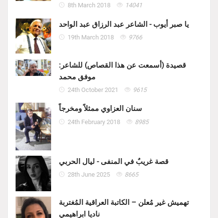
8th March 2018
14041
يا صبر أيوب - الشاعر عبد الرزاق عبد الواحد
19th March 2018
9766
قصيدة (أسمعت عن هذا القصاص) للشاعر:
موفق محمد
24th October 2021
9615
سنان العزاوي ممثلاً ومخرجاً
24th February 2018
8985
قصة غريبٌ في المنفى - ليال الحربي
28th June 2025
8665
تهميش غير مُعلن – الكاتبة العراقية المُغتربة
ناديا ابراهيمي