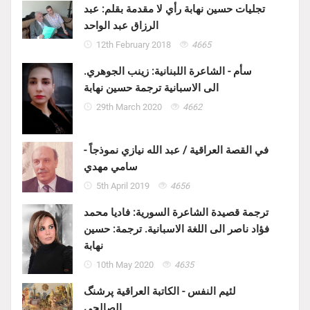
تجليات حسين نهابة رأي لا مقدمة بقلم: عبد
الرزاق عبد الواحد
12th February 2018
4665
سأم - الشاعرة اللبنانية: زينب الجوهري.
الى الاسبانية ترجمة حسين نهابة
29th March 2020
4662
في القصة العراقية / عبد الله نيازي نموذجاً -
سامي مهدي
5th April 2019
4656
ترجمة قصيدة الشاعرة السورية: فاديا محمد
فؤاد ناصر الى اللغة الاسبانية. ترجمة: حسين
نهابة
10th May 2020
4635
لئيم النفس - الكاتبة العراقية پرشنگ
الصالحي