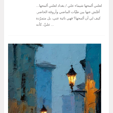
لعلني ألمحها شيماء علي / بغداد لعلني ألمحها...
أفتّش عنها بين طيّات الماضي وأروقة الحاضر.
كيف لي أن ألمحها؟ فهي نائية عني، بل متمرّدة
عليَّ، كأنه ...