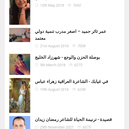
12th May 2018
7692
عمر ثائر حميد – اصغر مدرب تنمية دولي
معتمد
21st August 2018
7008
بوصلة الحزن والوجع - شهرزاد الخليج
5th March 2018
6273
في غيابك - الشاعرة العراقية زهراء عباس
19th August 2018
6248
قصيدة - ترنيمة الحياة للشاعر رمضان زيدان
29th November 2021
6075