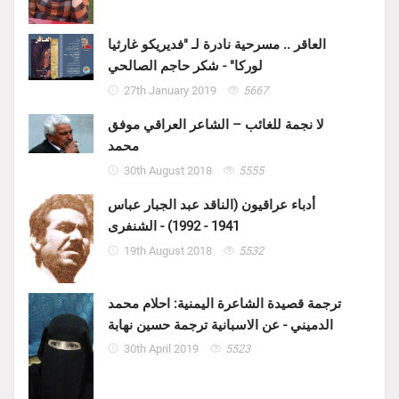
العاقر .. مسرحية نادرة لـ "فديريكو غارثيا
لوركا" - شكر حاجم الصالحي
27th January 2019
5667
لا نجمة للغائب – الشاعر العراقي موفق
محمد
30th August 2018
5555
أدباء عراقيون (الناقد عبد الجبار عباس
1941 - 1992) - الشنفرى
19th August 2018
5532
ترجمة قصيدة الشاعرة اليمنية: احلام محمد
الدميني - عن الاسبانية ترجمة حسين نهابة
30th April 2019
5523