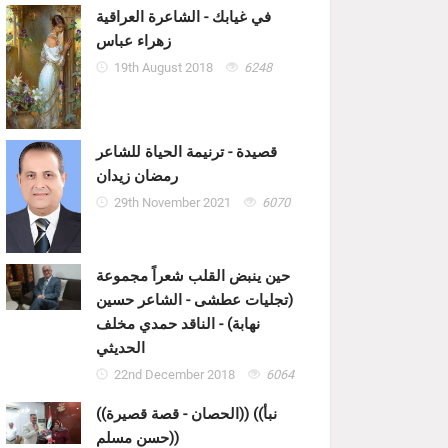
في غيابك - الشاعرة العراقية
زهراء عباس
19th August 2018
6248
قصيدة - ترنيمة الحياة للشاعر
رمضان زيدان
29th November 2021
6070
حين ينبض القلب شعراً مجموعة
(تجليات عطشى - الشاعر حسين
نهابة) - الناقد حمدي مخلف
الحديثي
22nd December 2018
6064
((الحصان - قصة قصيرة)) ((نبأ
حسن مسلم))