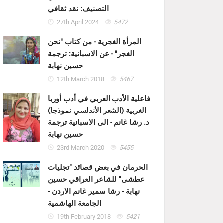
التصنيف: نقد ثقافي
27th April 2024
5472
المرأة الغجرية - من كتاب "نحن
الغجر" - عن الاسبانية: ترجمة
حسين نهابة
12th March 2018
5467
فاعلية الأدب العربي في أدب أوربا
الغربية (الشعر الأندلسي نموذجا)
د. رشا غانم - الى الاسبانية ترجمة
حسين نهابة
23rd March 2020
5455
الحرمان في بعض قصائد "تجليات
عطشى" للشاعر العراقي حسين
نهابة - رشا سمير غانم الاردن -
الجامعة الهاشمية
19th February 2018
5421