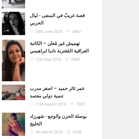
قصة غريبٌ في المنفى - ليال
الحربي
28th June 2025
8662
تهميش غير مُعلن – الكاتبة
العراقية المُغتربة ناديا ابراهيمي
12th May 2018
7689
عمر ثائر حميد – اصغر مدرب
تنمية دولي معتمد
21st August 2018
7005
بوصلة الحزن والوجع - شهرزاد
الخليج
5th March 2018
6258