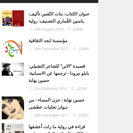
عنوان الكتاب: بنات النّفس تأليف:
ياسين الغُماري التصنيف: رواية
10th August 2024
22446
مؤسسة ابجد الثقافية
16th December 2017
22409
قصيدة "الابن" للشاعر التشيلي:
بابلو نيرودا - ترجمها عن الاسبانية:
حسين نهابة
22nd February 2018
22299
حسين نهابة - حزن المساء - من
ديوان تجليات عطشى
30th December 2017
22027
قراءة في رواية ما زلت أعشقها