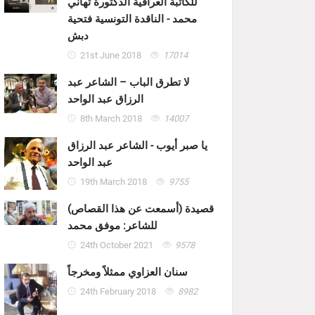
للكاتبة العراقية الدكتورة تهاني
محمد - الناقدة التونسية فتحية
دبش
21st June 2018
17014
لا تطرق الباب – الشاعر عبد
الرزاق عبد الواحد
8th March 2018
14007
يا صبر أيوب - الشاعر عبد الرزاق
عبد الواحد
19th March 2018
9755
قصيدة (أسمعت عن هذا القصاص)
للشاعر: موفق محمد
24th October 2021
9578
سنان العزاوي ممثلاً ومخرجاً
24th February 2018
8982