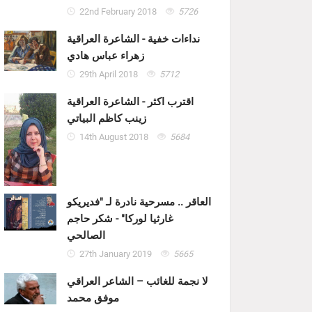
22nd February 2018
5726
نداءات خفية - الشاعرة العراقية
زهراء عباس هادي
29th April 2018
5712
اقترب اكثر - الشاعرة العراقية
زينب كاظم البياتي
14th August 2018
5684
العاقر .. مسرحية نادرة لـ "فديريكو
غارثيا لوركا" - شكر حاجم
الصالحي
27th January 2019
5665
لا نجمة للغائب – الشاعر العراقي
موفق محمد