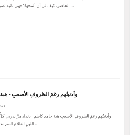
الحاضر. كيف لي أن ألمحها؟ فهي نائية عني، بل متمرّدة عليَّ، كأنه ...
وأدنيتُهم رغمَ الظروفِ الأصعبِ - هبة
ews
الليلِ الظلامَ السرمديَّ. يرسمُ نفسًا قد عرف ...