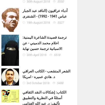
30th August 2018
5550
أدباء عراقيون (الناقد عبد الجبار
عباس 1941 - 1992) - الشنفرى
19th August 2018
5527
ترجمة قصيدة الشاعرة اليمنية:
احلام محمد الدميني - عن
الاسبانية ترجمة حسين نهابة
30th April 2019
5518
الشعر المتشعب - الكاتب العراقي
د. هادي عميره - امريكا
3rd October 2018
5488
الكتاب: إشكالات النقد الثقافي
أسئلةٌ في النظرية والتطبيق
تأليف: د. عبد الله الغذامي