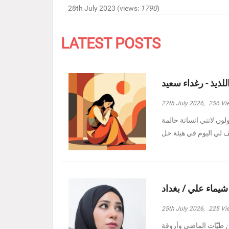
28th July 2023 (views:
1790
)
LATEST POSTS
للذيذ - رغداء سعيد
27th July 2026,
256
Vi
ولون لانني انسانة حالمة
 شيماء علي / بغداد
25th July 2026,
225
Vi
ين طيّات الماضي وأروقة