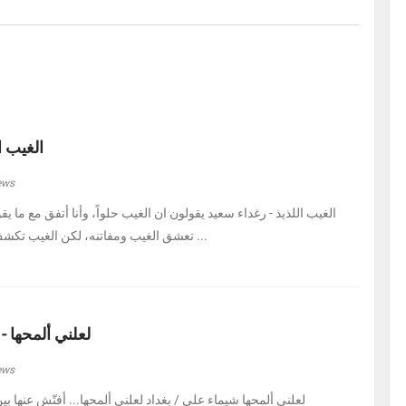
الغيب ا
ews
الغيب اللذيذ - رغداء سعيد يقولون ان الغيب حلواً، وأنا أتفق مع ما يق
تعشق الغيب ومفاتنه، لكن الغيب تكشف لي اليوم في هيئة حل ...
لعلني ألمحها -
ews
لعلني ألمحها شيماء علي / بغداد لعلني ألمحها... أفتّش عنها ب