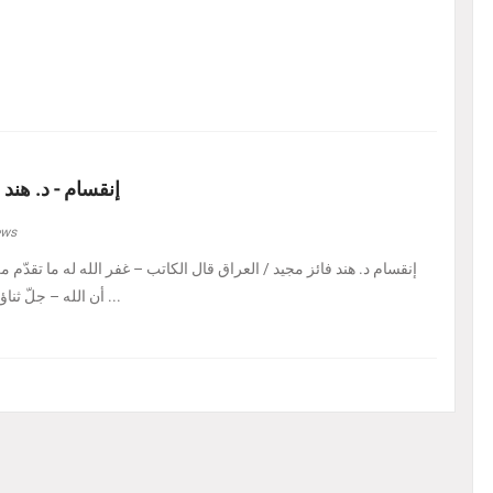
إنقسام - د. هند 
ews
إنقسام د. هند فائز مجيد / العراق ‏قال الكاتب – غفر الله له ما تقدّم من 
أن الله – جلّ ثناؤه – إذا أراد بالكائن ابتلاءً ...