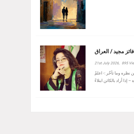
فائز مجيد / العراق
21st July 2026,
895
Vi
نظره وما تأخّر :- ‏اعلمْ