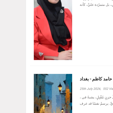
 حامد كاظم - بغداد
25th July 2026,
552
Vi
، وأدنيتُهم رغمَ الظروفِ الأصعبِ هبة حامد كاظم - بغداد مرَّ بدربي كلُّ حزنٍ مُقْبِلٍ، يشبهُ في