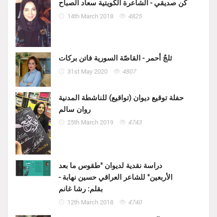
كن صديقي - الشاعرة الكويتية سعاد الصباح
14th March 2018
4825
ثلجٌ أحمر - القاصّة السورية فاتن بركات
31st May 2020
4807
حفلة توقيع ديوان (تواقيع) للناشطة المدنية
روان سالم
25th March 2019
4743
دراسة نقدية لديوان "طقوس ما بعد
الأربعين" للشاعر العراقي حسين نهابة -
بقلم: رشا غانم
12th March 2018
4740