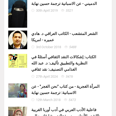
الدميني - عن الاسبانية ترجمة حسين نهابة
30th April 2019
5521
الشعر المتشعب - الكاتب العراقي د. هادي
عميره - امريكا
3rd October 2018
5488
الكتاب: إشكالات النقد الثقافي أسئلةٌ في
النظرية والتطبيق تأليف: د. عبد الله
الغذامي التصنيف: نقد ثقافي
27th April 2024
5476
المرأة الغجرية - من كتاب "نحن الغجر" - عن
الاسبانية: ترجمة حسين نهابة
12th March 2018
5473
فاعلية الأدب العربي في أدب أوربا الغربية