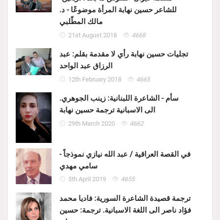
للشاعر حسين نهابة المرأة موضوعًا - د.
مالك المطّلبي
21st August 2018
4668
تجليات حسين نهابة رأي لا مقدمة بقلم: عبد
الرزاق عبد الواحد
12th February 2018
4665
سأم - الشاعرة اللبنانية: زينب الجوهري.
الى الاسبانية ترجمة حسين نهابة
29th March 2020
4662
في القصة العراقية / عبد الله نيازي نموذجاً -
سامي مهدي
5th April 2019
4655
ترجمة قصيدة الشاعرة السورية: فاديا محمد
فؤاد ناصر الى اللغة الاسبانية. ترجمة: حسين