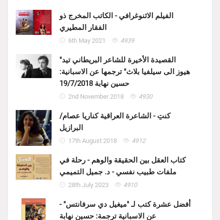
الفيلم الاثنوغرافي - الكاتب المخرج ذو
الفقار المطيري
6th May 2021
4939
"القصيدة الأخيرة للشاعر البريطاني تيد
هيوز الى سيلفيا بلاث" ترجمها عن الاسبانية:
حسين نهابة 19/7/2018
2nd November 2018
4930
كنتِ - الشاعرة العراقية كناريا عصام/
البرازيل
17th August 2018
4912
كتاب العقل بين الحقيقة والوهم - رحلة في
ملفات طبيب نفسي - د. جميل التميمي
28th July 2023
4910
أفضل عشرة كتب لـ "ميغيل دي سرفانتس" -
عن الاسبانية ترجمة: حسين نهابة