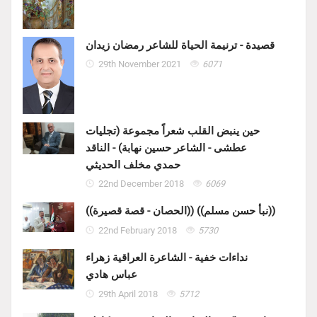
قصيدة - ترنيمة الحياة للشاعر رمضان زيدان
29th November 2021
6071
حين ينبض القلب شعراً مجموعة (تجليات
عطشى - الشاعر حسين نهابة) - الناقد
حمدي مخلف الحديثي
22nd December 2018
6069
((الحصان - قصة قصيرة)) ((نبأ حسن مسلم))
22nd February 2018
5730
نداءات خفية - الشاعرة العراقية زهراء
عباس هادي
29th April 2018
5712