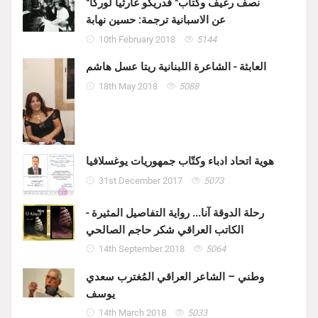
"نصف رغيف وكتاب" فدريكو غارثيا لوركا
عن الاسبانية ترجمة: حسين نهابة
10th February 2018
5144
العابثة - الشاعرة اللبنانية ريتا عسل هاشم
18th May 2018
5088
هوية اتحاد ادباء وكتّاب جمهوريات يوغسلافيا
31st December 2017
5073
رحلة الدوقة آنا... رواية التفاصيل المثيرة -
الكاتب العراقي شكر حاجم الصالحي
14th September 2018
5064
وطني – الشاعر العراقي المُغترب سعدي
يوسف
14th March 2018
5033