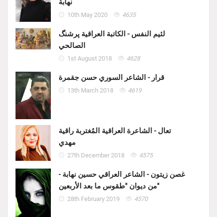
نهابة
10th May 2020
4635
لئيم النفس - الكاتبة العراقية پرشنگ
الصالحي
1st August 2018
4628
قرار - الشاعر السوري حسن جقمرة
13th March 2018
4619
تعال - الشاعرة العراقية المُغتربة راقية
مهدي
27th December 2018
4575
غصن زيتون - الشاعر العراقي حسين نهابة -
من ديوان "طقوس ما بعد الأربعين"
28th February 2019
4570