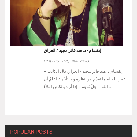
إنقسام - د. هند فائز مجيد / العراق
21st July 2026,
906
Views
إنقسام د. هند فائز مجيد / العراق ‏قال الكاتب –
غفر الله له ما تقدّم من نظره وما تأخّر :- ‏اعلمْ أن
الله – جلّ ثناؤه – إذا أراد بالكائن ابتلاءً ...
POPULAR POSTS