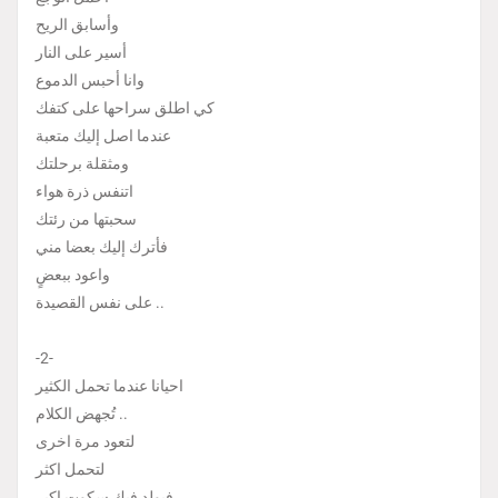
وأسابق الريح
أسير على النار
وانا أحبس الدموع
كي اطلق سراحها على كتفك
عندما اصل إليك متعبة
ومثقلة برحلتك
اتنفس ذرة هواء
سحبتها من رئتك
فأترك إليك بعضا مني
واعود ببعضٍ
على نفس القصيدة ..
-2-
احيانا عندما تحمل الكثير
تُجهض الكلام ..
لتعود مرة اخرى
لتحمل اكثر
فيولد فيك سكوت اكبر