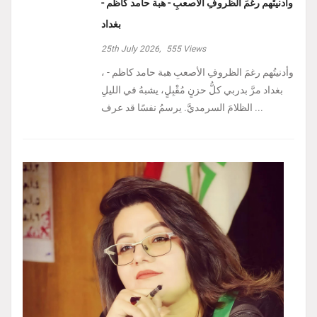
وأدنيتُهم رغمَ الظروفِ الأصعبِ - هبة حامد كاظم -
بغداد
25th July 2026,
555
Views
، وأدنيتُهم رغمَ الظروفِ الأصعبِ هبة حامد كاظم -
بغداد مرَّ بدربي كلُّ حزنٍ مُقْبِلٍ، يشبهُ في الليلِ
الظلامَ السرمديَّ. يرسمُ نفسًا قد عرف ...