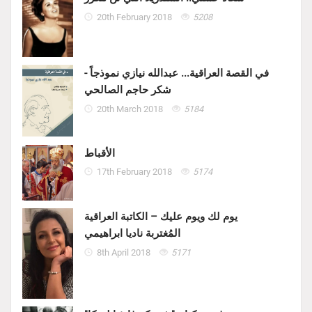
20th February 2018
5208
في القصة العراقية... عبدالله نيازي نموذجاً -
شكر حاجم الصالحي
20th March 2018
5184
الأقباط
17th February 2018
5174
يوم لك ويوم عليك – الكاتبة العراقية
المُغتربة ناديا ابراهيمي
8th April 2018
5171