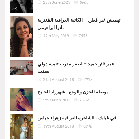
28th June 2025
8665
تهميش غير مُعلن – الكاتبة العراقية المُغتربة
ناديا ابراهيمي
12th May 2018
7691
عمر ثائر حميد – اصغر مدرب تنمية دولي
معتمد
21st August 2018
7007
بوصلة الحزن والوجع - شهرزاد الخليج
5th March 2018
6269
في غيابك - الشاعرة العراقية زهراء عباس
19th August 2018
6248