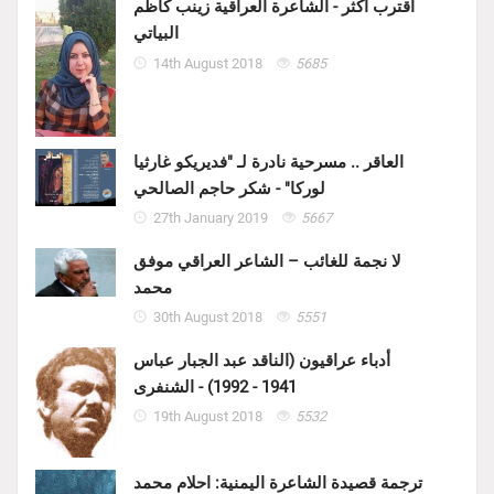
اقترب اكثر - الشاعرة العراقية زينب كاظم
البياتي
14th August 2018
5685
العاقر .. مسرحية نادرة لـ "فديريكو غارثيا
لوركا" - شكر حاجم الصالحي
27th January 2019
5667
لا نجمة للغائب – الشاعر العراقي موفق
محمد
30th August 2018
5551
أدباء عراقيون (الناقد عبد الجبار عباس
1941 - 1992) - الشنفرى
19th August 2018
5532
ترجمة قصيدة الشاعرة اليمنية: احلام محمد