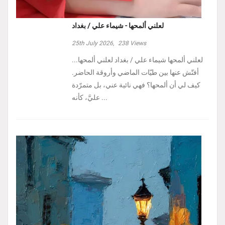
لعلني ألمحها - شيماء علي / بغداد
25th July 2026,
238
Views
لعلني ألمحها شيماء علي / بغداد لعلني ألمحها...
أفتّش عنها بين طيّات الماضي وأروقة الحاضر.
كيف لي أن ألمحها؟ فهي نائية عني، بل متمرّدة
عليَّ، كأنه ...