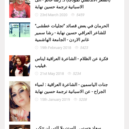
(الشعر الأندلسي نموذجا) د. رشا غانم - الى
الاسبانية ترجمة حسين نهابة
23rd March 2020
5459
الحرمان في بعض قصائد "تجليات عطشى"
للشاعر العراقي حسين نهابة - رشا سمير
غانم الاردن - الجامعة الهاشمية
19th February 2018
5423
فكرة عن الظلام - الشاعرة العراقية ايناس
فيليب.
21st May 2018
5234
جنات الياسمين - الشاعرة العراقية : لمياء
الجراح - عن الاسبانية ترجمة حسين نهابة
15th January 2019
5208
سعاد حسني.. السندريلا التي لن تتكرر