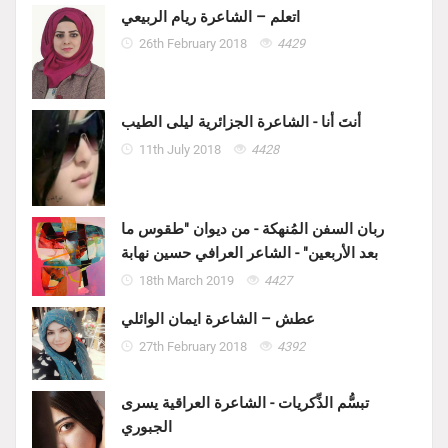
اتعلم – الشاعرة ريام الربيعي
26th February 2018
4429
أنتَ أنا - الشاعرة الجزائرية ليلى الطيب
11th July 2018
4428
ربان السفن المُنهكة - من ديوان "طقوس ما
بعد الأربعين" - الشاعر العرافي حسين نهابة
18th March 2019
4427
عطش – الشاعرة ايمان الوائلي
27th February 2018
4392
تبسُّم الذِّكريات - الشاعرة العراقية يسرى
الجبوري