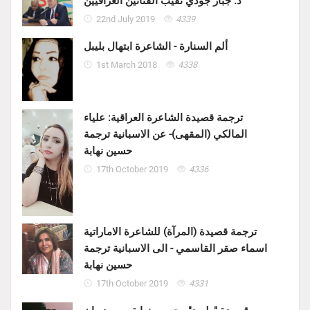
د. جبار جودي نقيب الفنانين العراقيين
22nd July 2019
4339
ألم السنارة - الشاعرة ابتهال بليبل
1st March 2018
4338
ترجمة قصيدة الشاعرة العراقية: علياء
المالكي (المقهى)- عن الاسبانية ترجمة
حسين نهابة
17th October 2019
4336
ترجمة قصيدة (المرآة) للشاعرة الاماراتية
اسماء صقر القاسمي - الى الاسبانية ترجمة
حسين نهابة
17th October 2019
4331