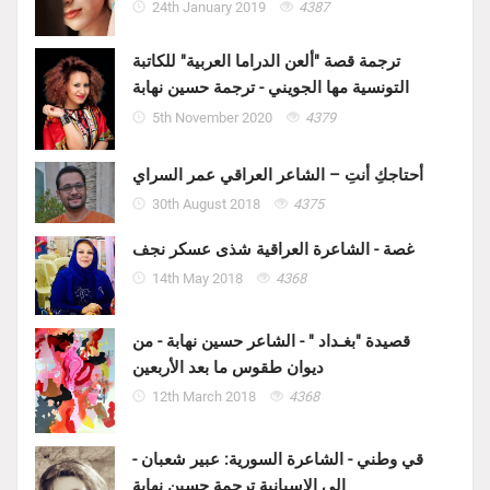
24th January 2019
4387
ترجمة قصة "ألعن الدراما العربية" للكاتبة
التونسية مها الجويني - ترجمة حسين نهابة
5th November 2020
4379
أحتاجكِ أنتِ – الشاعر العراقي عمر السراي
30th August 2018
4375
غصة - الشاعرة العراقية شذى عسكر نجف
14th May 2018
4368
قصيدة "بغـداد " - الشاعر حسين نهابة - من
ديوان طقوس ما بعد الأربعين
12th March 2018
4368
قي وطني - الشاعرة السورية: عبير شعبان -
الى الاسبانية ترجمة حسين نهابة