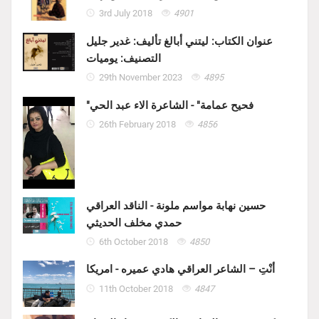
3rd July 2018
4901
عنوان الكتاب: ليتني أبالغ تأليف: غدير جليل
التصنيف: يوميات
29th November 2023
4895
"فحيح عمامة" - الشاعرة الاء عبد الحي
26th February 2018
4856
حسين نهابة مواسم ملونة - الناقد العراقي
حمدي مخلف الحديثي
6th October 2018
4850
أنْتِ – الشاعر العراقي هادي عميره - امريكا
11th October 2018
4847