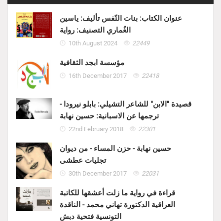
عنوان الكتاب: بنات النّفس تأليف: ياسين
الغُماري التصنيف: رواية
10th August 2024
22449
مؤسسة ابجد الثقافية
16th December 2017
22418
قصيدة "الابن" للشاعر التشيلي: بابلو نيرودا -
ترجمها عن الاسبانية: حسين نهابة
22nd February 2018
22301
حسين نهابة - حزن المساء - من ديوان
تجليات عطشى
30th December 2017
22031
قراءة في رواية ما زلت أعشقها للكاتبة
العراقية الدكتورة تهاني محمد - الناقدة
التونسية فتحية دبش