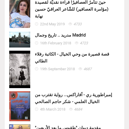
حينَ تتآمرُ العصافيرُ! قراءة نقديّة لقصيدة
(مؤامرة العصافير) للشّاعر العراقيّ حسين
نهابة
22nd May 2019
4733
مدريد .. تاريخ وجمال Madrid
16th February 2018
4723
قصة قصيرة من وحي الخيال - الكاتبة رفلاء
الطائي
19th September 2018
4687
إمبراطورية ري - آفاراكس... رواية تقترب من
الخيال العلمي - شكر حاجم الصالحي
4th March 2018
4684
مقدمة ديوان "طقوس ما بعد الأربعين"