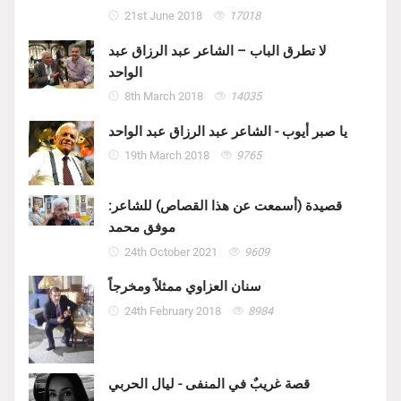
21st June 2018
17018
لا تطرق الباب – الشاعر عبد الرزاق عبد
الواحد
8th March 2018
14035
يا صبر أيوب - الشاعر عبد الرزاق عبد الواحد
19th March 2018
9765
قصيدة (أسمعت عن هذا القصاص) للشاعر:
موفق محمد
24th October 2021
9609
سنان العزاوي ممثلاً ومخرجاً
24th February 2018
8984
قصة غريبٌ في المنفى - ليال الحربي