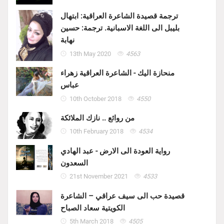
ترجمة قصيدة الشاعرة العراقية: ابتهال
بليبل الى اللغة الاسبانية. ترجمة: حسين
نهابة
13th May 2020
4563
منحازة اليك - الشاعرة العراقية زهراء
عباس
10th October 2018
4550
من روائع .. نازك الملائكة
10th February 2018
4534
رواية العودة الى الارض - عبد الهادي
السعدون
21st November 2021
4533
قصيدة حب الى سيف عراقي – الشاعرة
الكويتية سعاد الصباح
5th March 2018
4505