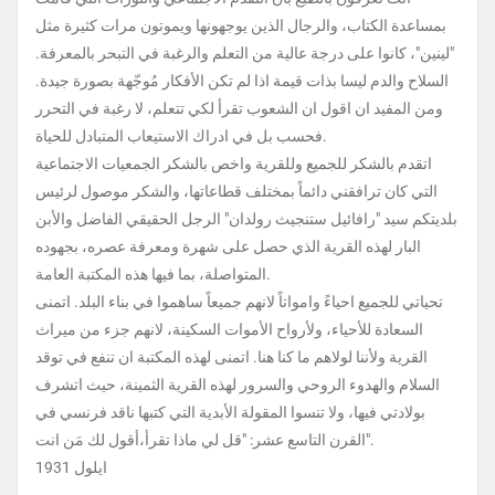
بمساعدة الكتاب، والرجال الذين يوجهونها ويموتون مرات كثيرة مثل
"لينين"، كانوا على درجة عالية من التعلم والرغبة في التبحر بالمعرفة.
السلاح والدم ليسا بذات قيمة اذا لم تكن الأفكار مُوجّهة بصورة جيدة.
ومن المفيد ان اقول ان الشعوب تقرأ لكي تتعلم، لا رغبة في التحرر
فحسب بل في ادراك الاستيعاب المتبادل للحياة.
اتقدم بالشكر للجميع وللقرية واخص بالشكر الجمعيات الاجتماعية
التي كان ترافقني دائماً بمختلف قطاعاتها، والشكر موصول لرئيس
بلديتكم سيد "رافائيل ستنجيث رولدان" الرجل الحقيقي الفاضل والأبن
البار لهذه القرية الذي حصل على شهرة ومعرفة عصره، بجهوده
المتواصلة، بما فيها هذه المكتبة العامة.
تحياتي للجميع احياءً وامواتاً لانهم جميعاً ساهموا في بناء البلد. اتمنى
السعادة للأحياء، ولأرواح الأموات السكينة، لانهم جزء من ميراث
القرية ولأننا لولاهم ما كنا هنا. اتمنى لهذه المكتبة ان تنفع في توقد
السلام والهدوء الروحي والسرور لهذه القرية الثمينة، حيث اتشرف
بولادتي فيها، ولا تنسوا المقولة الأبدية التي كتبها ناقد فرنسي في
القرن التاسع عشر: "قل لي ماذا تقرأ،أقول لك مَن انت".
ايلول 1931