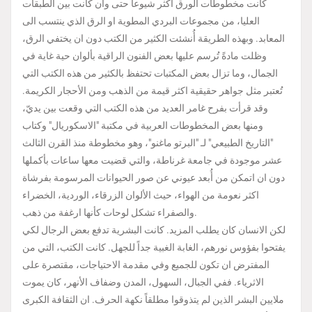
كانت مخطوطات الورق اكثر شيوعاً حتى وان كانت بين الطبقات
العليا، من مجموعات البردي المطوية او الرق الذي ينتسب الى
المعابد. وبهذه الطريقة أُنشئت الكثير من الكتب دون ان يختفي الرق،
وظلت مادةً تُرسم عليها بعض الفنون الراقية بألوان حية غاية في
الجمال، وما تزال بعض المكتبات تحتفظ بالكثير من هذه الكتب التي
تُعتبر مثل جواهر حقيقية اكثر قيمة من الذهب ومن الأحجار الكريمة.
وقد قرأت بفرح غامر العديد من هذه الكتب التي وقعت بين يديّ،
ومنها بعض المخطوطات العربية في مكتبة "الاسكوريال" وكتاب
"التاريخ الطبيعي" لـ "البرتو ماغنو"، وهو مخطوطة منذ القرن الثالث
عشر موجودة في جامعة غرناطة، والتي قضيت معها ساعات بأكملها
دون ان اتمكن من أُبعد عيوني عن صور الحيوانات المرسومة بفرشاة
اكثر نعومة من الهواء، حيث الألوان الزرقاء، الوردية، الخضراء
والصفراء تشكل لوحات كأنها ارغفة من ذهب.
لكن الانسان كان يطلب المزيد. كانت البشرية تدفع بعض الرجال لكي
يفتحوا بفؤوس نورهم، الغابة الغبية جداً للجهل. كانت الكتب، التي من
المفترض ان تكون للجميع وفي مقدمة الاحتياجات، مقتصرة على
الاثرياء. ففي الجبال، السهول، المدن وضفاف الأنهر، كان يموت
ملايين البشر الذين لم يتذوقوا مطلقاً نكهة الحرف. ان الثقافة الكبرى