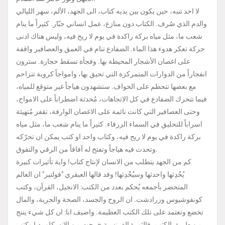
لا احد تنبه، حين يكون بين يديه كتاب، الى الجهد، الألم، سهر الليالي
والدم الذي صُرف. الكتاب دون منازع، عمل انساني جبّار. كثيراً ما ينام
شعب ما، مثل مياه بركة راكدة في يوم لا ريح فيه، وليس هناك ادنى
حركة تعكر هدوء هذا الماء. الضفادع تنام في العمق والعصافير واقفة
على اغصان الأشجار المحيطة بها. وفجأة تسقط حجارة. سترون
انفجاراً من الدوارات المتمركزة التي تحيق بها، وامواجاً كروية تتزاحم
مع بعضها تتحطم على الحواف. ستشهدون هياجاً غير متوقع للمياه،
فيما تتحرك الضفادع في كل الاتجاهات، مُحدثة اضطراباً على الامواج،
وحتى العصافير التي كانت نائمة على الاغصان الوارفة، تقفز مُتهيئة
اسراباً للتحليق في السماء الزرقاء. كثيراً ما ينام شعب ما، مثل مياه
بركة راكدة في يوم لا ريح فيه، وكتاب واحد او كتب يمكن ان تحرّكه
وتحدث فيه هياجاً وتفتح له آفاقاً من الرقي والتفوق.
كم من الجهد يتطلب من الانسان لإنتاج كتاب! واية تأثيرات كبيرة
يُحْدِثها واحدثها وسيُحْدِثها! وقد قالها العبقري "فولتير" ان العالم
المتحضر بأجمعه يُحكم بعدد من الكتب: الانجيل، القرآن، وكتب
كونفوشيوس وزرادشت. ان الروح والجسد، الصحة والحرية، والمال
تخضع وتعتمد على تلك الكتب العظيمة. واضيف انا: ان كل شيء ينتج
من طريق الكتب، فالثورة الفرنسية خرجت من الانسكلوبيديا وكتب