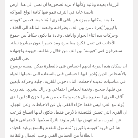
الزرقاء بعيدة ونائية وكأنها لا تريد لصخورها ان تصل الى هنا، ارض
نابضة غاية في الترف تنمو فيها كافة انواع الفواكه.
طبيعة سكانها مميزة عن باقي القرى المُتاخمة، فصبي "فوينته
باكيروز" يُعرف من بين الف، بظرافته وقبعته المائلة الى الخلف
وحركات يده اثناء الحوار واناقته. وعادة ما يكون سبّاقاً بين جموع
الأجانب في تقبل فكرة معاصرة ومد جسر العون بمبادرة نبيلة.
ستعرفون فتى "فوينته" بين الف من خلال رشاقته، حيويته واجتهاده
في التفوق.
ان سكان هذه القرية لديهم احساس فني بالفطرة يمكن لمسه بوضوح
بالأشخاص الذين وُلدوا فيها. احساس فني بالسعادة التي تحملها الحياة.
في مناسبات عديدة لاحظت، اثناء دخولي للقرية، جلبة وحركة نابعين
من قلبها. ضجيج، ونغمة لحماس اجتماعي وادراك بشري. لقد زرت
آلاف القرى الصغيرة مثل هذه، وتمكنت من شم الحزن الدفين الذي
يُولد مع الفرد ليس فقط جرّاء الفقر، بل عن الاحباطات وعن الجهل.
ان القرى التي تعيش مُلتصقة بالأرض فقط، يتكوّن لديها انطباع مُرعب
عن الموت، مالم تنهض بها ايام ملونة ناثرةً سلامها الاجتماعي عليها.
هنا في قرية "فوينته باكيروز" ثمة توق للتقدم والتمتع برغيد للحياة،
انطلاقاً من الحماس الفني وحب الجمال والثقافة.