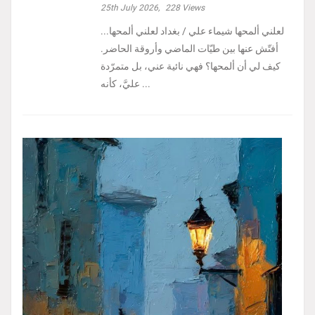
25th July 2026,
228
Views
لعلني ألمحها شيماء علي / بغداد لعلني ألمحها...
أفتّش عنها بين طيّات الماضي وأروقة الحاضر.
كيف لي أن ألمحها؟ فهي نائية عني، بل متمرّدة
عليَّ، كأنه ...