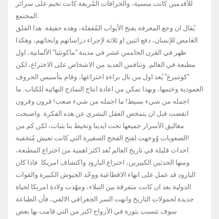
للأقدمين كانت منسية، والخرافات المُريعة كانت تخيم على سرائر
المجتمع.
يُقال ان وجع المعرفة يفتح الأبواب المُقفلة، وهذه حقيقة. هذا القلق
الغامض للإنسان، دفع اثنين او ثلاثة لإجراء دراساتهم وابحاثهم، وهكذا
ظهر في القرن الخامس عشر في مدينة "ماكونثيا" الألمانية، اول
مطبعة في العالم. وتنافس العديد من الاشخاص على الاختراع، لكن
"كوتنبرغ" يُعد اول من نال براءة اختراعها، وقام بتأسيس الحروف
العمودية وختمها، وبهذا تمكن من اعادة انتاج النماذج النهائية للكتاب. ما
اجمله من شيء بسيط! ما اجمله من شيء صعب! قرون وقرون
انقضت قبل ان يتمخض العقل البشري عن هذه الفكرة. واصبحت
مغاليق الأسرار جميعها تحت ايدينا وتحيط بنا بثبات، لكن كم من
الصعوبات وُوجهت لفتح الفجج الصغيرة التي كانت تعيش مُتخفية!
احداث قليلة في تاريخ العالم تُعد اكثر اهمية من اختراع المطبعة،
ومنها الحدثين الكبيرين، اختراع البارود واكتشاف امريكا. فاذا كان
البارود قد عمل على انهاء الاقطاعية ووحّد الجيوش الكبيرة والقوات
الدولية بعد ان كانت متفرقة بين النبلاء، ومهّدت ولادة امريكا لحياة
جديدة لحمولات التاريخ وانهت السر الجغرافي الالفي، فأن الطباعة
سوف تتسبب بثورة في الأرواح اكبر من التي قامت بها بعض