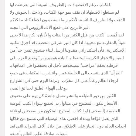
للكتاب، رغم الاضطهادات والظروف السيئة التي تعرضت لها.
لم يستطع الاضطهاد ان يقف بمواجهة الكتاب، ولا حتى الجيوش ولا
الذهب ولا الظروف البائسة، لأنكم ربما تستطيعون اخفاء كتاب، لكنكم
غير قادرين على قطع الاف الرؤوس التي انتجته.
لقد قُمعت الكتب من قبل الكثير من الفئات والأديان، لكن هذا لا يعني
شيئاً بالمقارنة مع محبيها. اذا كان امير شرقي متعصب قد احرق مكتبة
الاسكندرية، فأن اسكندراني مقدونيا ارسل لبناء صندوق ثمين جداً من
المينا والاحجار الكريمة ليحتفظ بـ "الياذة هوميروس" وصنع العرب في
قرطبة تحفة "مراحب" لمسجدهم لأجل ان يحتفظوا في اعماقها بـ
"القرآن" الذي ينتسب الى الخليفة عمر. وانتشرت المكتبات في جميع
ارجاء العالم رغماً على كل مخرّب، ونراها اليوم حتى في الشوارع
وعلى الهواء الطلق لحدائق المدن.
الكثير من دور الطباعة والنشر تعمل جاهدةً كل يوم على تخفيض
الأسعار ليكون المطبوع في متناول يد الجميع سواء الكتب اليومية
العظيمة (الصحف) او الكتاب المفتوح المتكون من صفحتين او ثلاثة
الذي يصل فوّاحاً وبمداد اخضر، هذه الوسيلة التي تسمع من خلالها
احداث العالم دون انحياز على الاطلاق، من خلال آلاف الجرائد التي تُعد
نبضات صادقة لقلب العالم بأجمعه.