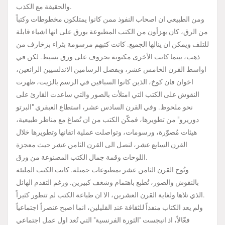
والحقيقة مع الكذب.
ومن الطبيعي ان اصحاب النفوذ ممن كانوا يمتلكون مخطوطات وكتباً
من الرق، كان يهزأون من الكتب المطبوعة بورق على انها اشياء قابلة
للتلف ويمكن ان ينالها الجميع. كانت كتبهم مرسومة بثراء بزخارف من
ذهب، بينما كانت الأخرى مكتوبة بحروف على ورق بسيط. لكن في
اواسط القرن الخامس عشر، وبفضل الرسامين الاندلسيين الرائعين،
اخوان فان كوخ، الذين كانوا السباقين في الرسم بالزيت، ظهرت
النقوش على الكتب التي امتلأت بالصور والتي ساعدت القارئ على
نحو ملحوظ. وفي القرن السادس عشر، استطاع العبقري "البرتو
دوريرو" من تطويرها، فمكّن الكتب من ان تُصاغ مع مناظر طبيعية،
هيئات مُصوّرة، ورسومات، وتواصلت عملية اتقانها وتطويرها خلال
القرن السابع عشر، لنصل الى القرن الثامن عشر حيث معجزة
اللوحات وقمة جمال الكتب المصنوعة من ورق.
وتُوج القرن الثامن عشر بمطبوعات جميلة. كانت الكتب المليئة
بالنقوش والصور، تُطبع باهتمام وشغف كبيرين. ورغم التقدم الهائل
الذي تلاها ولغاية القرن العشرين، الا ان طباعة الكتب لم تتطور كثيراً.
ولم يعد الكتاب منفذاً للثقافة عند القليلين، انما اصبح عنصراً اجتماعياً
فعّالاً، اذ انبجست "الثورة الفرنسية" التي تُعد اول عمل اجتماعي