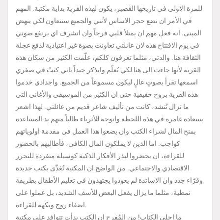
للمرة الاولى في تاريخها القصير، يكون لهذه القرية بداية مكتبة. المهم
في الأمر ان نضع حجر الاساس لأنني والجميع سنتعاون لكي ينهض
المبنى. انه فعل مهم ان يمتلأ قلبي فرحاً وان اتشرف اي يرتفع صوتي
في يوم الافتتاح هذه لان عائلتي تعاونت بصوة غير اعتيادية لدفع عجلة
الثقافة هنا. والدتي، مثلما تعرفون كلكم، علّمت الكثير من سكان هذه
القرية لأنها جاءت الى هنا لكي تُعلّم واتذكر جيداً باني كنتُ في صغري
اسمعها تقرأ بصوتٍ عالٍ ليكون مسموعاً من الجميع. واجدادي خدموا
هذه القرية بروح حقيقية حتى ان الكثير من الموسيقى والأغاني التي
ما تزال تُنشد، كانت من تأليف شاعر قديم من عائلتي. لهذا اشعر
بسعادة غامرة في هذه اللحظة واتوجه للأثرياء طالباً منهم يد المساعدة
بمنح المال لشراء الكتب وان يضعوا هذا العمل في مقدمة اولوياتهم
كواجب. اما الذين لا يملكون المال الكافي، فأطالبهم بالحضور
للقراءة، ان يحضروا لبذر الأفكار الذكية كوسيلة متفردة للتحرر
الاقتصادي والاجتماعي. من الواضح ان المكتبة تُغذّى بكتب جديدة
وقرّاء جدد وان الاساتذة لم يعودوا يجتهدون في تعليم الأطفال بطريقة
نمطية، مثلما ما يزال يفعل البعض للأسف الشديد، بل عملوا على
اضفاء روح ونكهة للقراءة.
ما احلى الكتاب! من المُفرح ان الكتب بدأت تتوافد على مكتبة