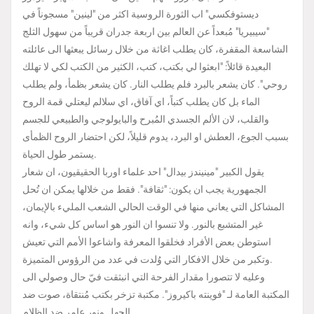
ديستوفكسي" اب الثورة الروسية اكثر من "لينين" مسجوناً في
"سيبيريا" مُبعداً عن العالم بين اربعة جدران قريباً من سهول الثلج
الشاسعة المقفرة، كان يطلب اغاثة من خلال رسائل يبعثها الى عائلته
البعيدة قائلاً: "ابعثوا لي بكتب، كتب، الكثير من الكتب لكي لا تهلك
روحي". كان يشعر بالبرد فلم يطلب النار. كان يشعر بظمأ، ولم يطلب
الماء بل كان يطلب كتباً، اي آفاق، اي سلالم ليعتلي قمة الروح
والقلب، لان الألم الجسدي المُبرح والبايولوجي والطبيعي للجسم
بسبب الجوع، العطش او البرد، يدوم قليلاً، لكن احتضار الروح الظمأى
يستمر طول الحياة.
يقول الكبير "مينيندز بيدال" احد علماء اوربا الحقيقيون، ان شعار
الجمهورية يجب ان يكون: "ثقافة". فقط من خلالها يمكن ان تُحل
المشاكل التي يعاني منها في الوقت الحالي الشعب المليء بالإيمان،
غير المتشبع بالنور. ولا تنسوا ان النور هو اساس كل شيء، وانه
استوطن بعض الأفراد فخلقوا المعرفة واشاعوا الأمم التي تعيش
وتكبر من خلال الافكار التي وُلدت في عدد من الرؤوس المتميزة.
وعليه لا تتصورا مقدار الفرحة التي انبثقت فيّ حال وصولي الى
المكتبة العامة لـ "فوينته باكيروز". مكتبة تزخر بكتب مُنتقاة، صوت ضد
الجهل ونور عامر ضد الظلام.