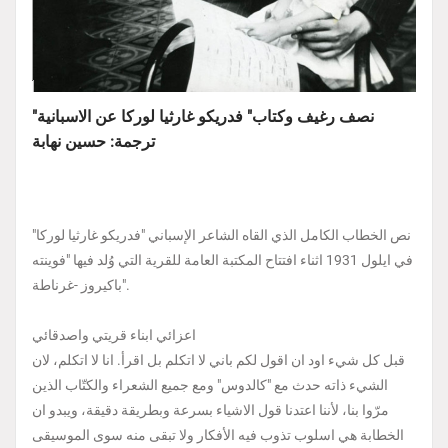
"نصف رغيف وكتاب" فدريكو غارثيا لوركا عن الاسبانية
ترجمة: حسين نهابة
نص الخطاب الكامل الذي القاه الشاعر الإسباني "فدريكو غارثيا لوركا"
في ايلول 1931 اثناء افتتاح المكتبة العامة للقرية التي وُلد فيها "فوينته
باكيروز -غرناطة".
اعزائي ابناء قريتي واصدقائي
قبل كل شيء اود ان اقول لكم باني لا اتكلم بل اقرأ. انا لا اتكلم، لان
الشيء ذاته حدث مع "كالدوس" ومع جميع الشعراء والكتّاب الذين
مرّوا بنا، لأننا اعتدنا قول الاشياء بسرعة وبطريقة دقيقة، ويبدو ان
الخطابة هي اسلوب تذوب فيه الأفكار ولا تبقى منه سوى الموسيقى