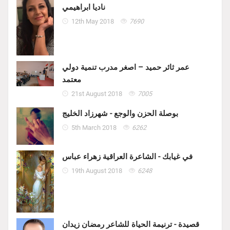
ناديا ابراهيمي
12th May 2018
7690
عمر ثائر حميد – اصغر مدرب تنمية دولي
معتمد
21st August 2018
7005
بوصلة الحزن والوجع - شهرزاد الخليج
5th March 2018
6262
في غيابك - الشاعرة العراقية زهراء عباس
19th August 2018
6248
قصيدة - ترنيمة الحياة للشاعر رمضان زيدان