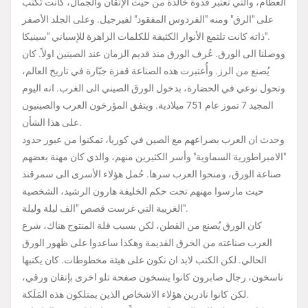
العظام، والتي تعتبر قدوة خالدة من حيث الإتقان والجمال، كانت تُكتب
على "الرق" ومنه "الفردوس المفقود" لفيرجيل. وعلى الجلد الأصفر
ذاته كانت تلتمع الأنوار الكثيفة للكلمات الزاهرة للإسباني "سينيكا".
ووصلنا الى الورق. عُرف الورق منذ قديم الزمان عند الصينين اولاً. كان
يُصنع من الرز. وأُعتبرت هذه الصناعة قفزة جبّارة في تاريخ العالم،
وتحول نوعي في الحضارة، بدخول الورق الصيني الى الغرب. انه اليوم
المجيد 7 تموز عام 751 ميلادية. ويتفق المؤرخون العرب والصينيون
على هذا الشأن.
وحدث ان العرب بصراعهم مع الصين في كوريا، تمكنوا من عبور حدود
"الامبراطورية السماوية" وأسر الكثيرين منهم، والذي كان مهنة بعضهم
صناعة الورق، ومنحوا العرب سرها. حُمل هؤلاء الأسرى الى سمرقند
حيث مارسوا مهنهم تحت حكم الخليفة هارون الرشيد، الشخصية
الغريبة التي غرست قصص "الف ليلة وليلة".
كان الورق يُصنع من القطن، لكن بسبب قلة المنتوج هناك، شرع
العرب صناعته من الخرق القديمة وهكذا ساعدوا على ظهور الورق
الحالي. لكن الكتب لابد ان تكون على هيئة مخطوطات. كان يكتبها
ناسخون، رجال صابرون كانوا ينسخون صفحة تلو اخرى بإتقان ورقي،
لكن كانوا نادرين هؤلاء الاشخاص الذين يمتلكون هذه المَلَكة.