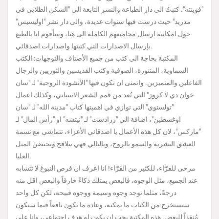
"فوينته". كتبتُ الى دار الطباعة والنشر التابعة الى "السكن الطلابي في
مدريد" حيث درست فيها سنوات عديدة، والى دار نشر "اوليسيس"
حول امكانية ارسال مجاميعهم الكاملة الى هنا، وسأقوم انا بالطبع
بإرسال الاصدارات التي كتبتها واصدارات اصدقائي.
المكتبة بحاجة الى كتب من جميع الأصناف والتوجهات: الكتب
السماوية، المتنورة، الصوفية وكتب القديسين والثوريين والرجال
الفاعلين والمتميزين. واتمنى ان تكون فيها "الأنشودة الروحية" لـ "سان
خوان دي لا كروز" التي تُعد من قمم الشعر الاسباني، وكذلك اعمال
"تولستوي" التي توازي في اهميتها كتاب "مدينة الله" لـ "سان
اوغسطين"، اضافة الى "زرادشت" لـ "نيتشه" او "رأس المال" لـ
"ماركس"، لان كل هذه الأعمال يا اصدقائي الأعزاء، تتماشى مع نسمة
العشق البشرية والسمو بالروح، وبالتالي فهي تتلاقح وتحتضن المثل
العليا.
مرحى للقرّاء، للكثير من القرّاء! انا اعرف ان فرص النبوغ لا تتشابه
عند الجميع، مثل الوجوه، فالبعض يمتلك ذكاءً خارقاً والبعض اقل منه
درجةً، مثلما توجد وجوه وسيمة ووجوه قبيحة، لكن كل واحد
سيستخرج من الكتاب ما يمكنه، وعادة ما يكون نافعاً فيما سيكون
مُنقذاً للبعض. هذه المكتبة يجب ان يكون له هدف اجتماعي، وانا على