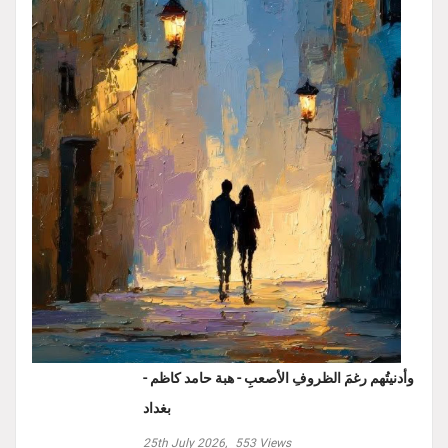
وأدنيتُهم رغمَ الظروفِ الأصعبِ - هبة حامد كاظم -
بغداد
25th July 2026,
553
Views