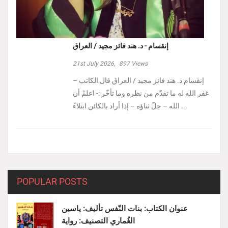
إنقسام - د. هند فائز مجيد / العراق
21st July 2026,
897
Views
إنقسام د. هند فائز مجيد / العراق ‏قال الكاتب –
غفر الله له ما تقدّم من نظره وما تأخّر :- ‏اعلمْ أن
الله – جلّ ثناؤه – إذا أراد بالكائن ابتلاءً ...
POPULAR POSTS
عنوان الكتاب: بنات النّفس تأليف: ياسين
الغُماري التصنيف: رواية