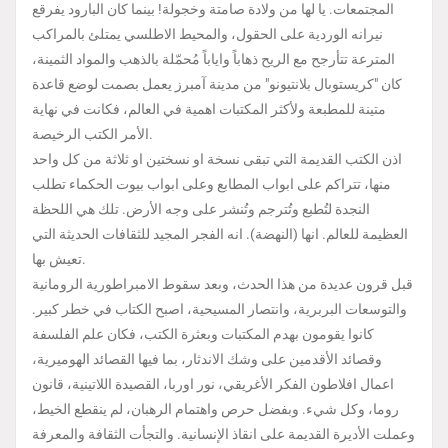
المجتمعات. يا لها من ولادة صامتة وخجولة! بينما كان البارود يفرقع
نيرانه الوردية على الحقول، والمحيط الاطلسي يمتلئ بالمراكب
المترعة تتأرجح مع الريح ذهاباً واياباً مُحمّلة بالذهب والمواد الثمينة،
كان "كريستوبال بلانتيونو" من مدينة آمبرز يعمل بصمت لوضع قاعدة
متينة للمطبعة ولأكثر المكتبات اهمية في العالم، فكانت في نهاية
الأمر الكتب الرخيصة.
اذن الكتب القديمة التي تبقى نسخة او نسختين او ثلاثة من كل واحد
منها، تتراكم على ابواب المطابع وعلى ابواب بيوت الحكماء تطلب
النجدة لتُطبع وتُترجم وتُنشر على وجه الأرض. تلك هي اللحظة
العظيمة للعالم. انها (النهضة). انه الفجر المجيد للثقافات الحديثة التي
تعيش بها.
قبل قرون عديدة من هذا الحدث، وبعد سقوط الامبراطورية الرومانية
والتوسعات البربرية، وانتصار المسيحية، اصبح الكتاب في خطر كبير.
كانوا يقومون بهدم المكتبات وبعثرة الكتب، فكان علم الفلسفة
وقصائد الأقدمين على وشك الاندثار، بما فيها القصائد الهوميرية،
اعمال افلاطون الفكر الأغريقي، نور اوربا، القصيدة اللاتينية، قانون
روما، وكل شيء. وبفضل حرص واهتمام الرهبان، لم ينقطع الخيط،
وعملت الأديرة القديمة على انقاذ الإنسانية. والتجأت الثقافة والمعرفة