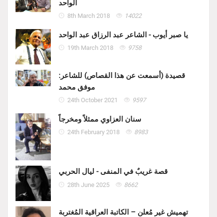
الواحد
8th March 2018
14022
يا صبر أيوب - الشاعر عبد الرزاق عبد الواحد
19th March 2018
9758
قصيدة (أسمعت عن هذا القصاص) للشاعر:
موفق محمد
24th October 2021
9597
سنان العزاوي ممثلاً ومخرجاً
24th February 2018
8983
قصة غريبٌ في المنفى - ليال الحربي
28th June 2025
8662
تهميش غير مُعلن – الكاتبة العراقية المُغتربة