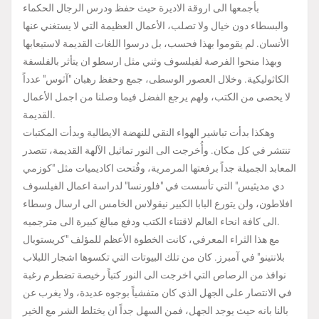
بأجمعها الى اروقة الاديرة حيث حفظ ودرس الرجال الحكماء
والبسطاء دون خيال ولا تصلب، الأعمال العظيمة التي لا يستغني عنها
الأنسان. لم يقوموا بهذا فحسب، بل درسوا اللغات القديمة لاستيعابها
وبهذا منحوا الفرصة لفيلسوف وثني مثل ارسطو ان يتأثر بالفلسفة
الكاثوليكية. وخلال العصور الوسطى، جمع وحفظ رهبان "آثوس" عدداً
لا يحصى من الكتب، ولهم يرجع الفضل فيما وصلنا من اجمل الأعمال
القديمة.
وهكذا بدأت تباشير الهواء النقي للنهضة الايطالية وبدأت المكتبات
تنتشر في كل مكان. وأُخرجت الى النور تماثيل الآلهة القديمة، تتصدر
المعابد الجميلة جداً برفعتها المرمرية، وفُتحت اكاديميات مثل "كوزمي
دي مديثيس" التي تأسست في "فلورنسا" لدراسة اعمال الفيلسوف
افلاطون، ولن يتورع البابا الكبير نيقولاس الخامس الى ارسال وسطاء
الى كافة انحاء العالم لاقتناء الكتب ودفع مبالغ كبيرة الى مترجميه.
مع هذا الثراء المعرفي، كانت الخطوة الأعظم للمؤلف "كريستوبال
بلانتينو" في آمبرز. كان من تلك البيوتات التي تكسوها اشجار اللبلاب
نوافذ من الرصاص التي اخرجت الى النور كتباً رخيصة تضطرم رغبة
في الانتصار على الجهل الذي كان متفشياً بوجوه عديدة، ولا يغرب عن
بالنا بانه حيث يوجد الجهل، فمن السهل جداً ان يختلط الشر مع الخير