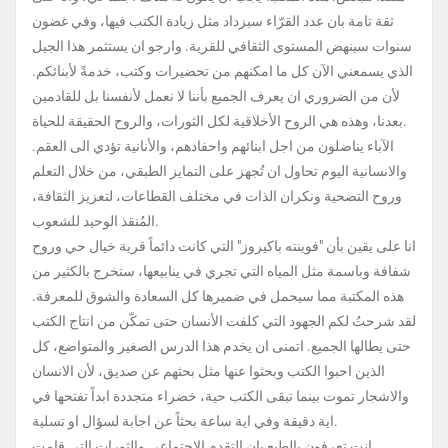
ثقة تامة بان عدد القرّاء سيزداد مثل زيادة الكتب فيها، وفي غضون
سنوات سينهض المستوى الثقافي للقرية. وارجو ان يستثمر هذا الجيل
الذي يسمعني الآن كل ما امكنهم من تحضيرات وكتب، خدمةً لأبنائكم.
لأن من الضروري ان يعرف الجميع بأننا لا نعمل لأنفسنا بل للقادمين
بعدنا، وهذه هي الروح الأخلاقية لكل الثورات، والروح الحقيقة للحياة.
الآباء يناضلون من اجل ابنائهم واحفادهم، والأنانية تؤدي الى العقم.
والانسانية اليوم تحاول ان تُجهز على التمايز الطبقي، من خلال التعلم
وروح التضحية ونكران الذات في مختلف القطاعات، لتعزيز الثقافة،
المُنقذ الوحيد للشعوب.
انا على يقين بأن "فوينته باكيروز" التي كانت دائماً قرية خيال حي وروح
شفافة وباسمة مثل المياه التي تجري في ينابيعها، ستخرج بالكثير من
هذه المكتبة مما سيحمل في ضميرها كل السعادة والشوق للمعرفة.
لقد شرحتُ لكم الجهود التي كلفت الأنسان حتى تمكّن من انتاج الكتب
حتى يطالها الجميع. اتمنى ان يخدم هذا الدرس الصغير والمتواضع، كل
الذين احبوا الكتب وبحثوا عنها مثل بحثهم عن صديق، لأن الانسان
والاشجار تموت بينما تبقى الكتب حية، خضراء متجددة ابداً تفتحها في
اية دقيقة وفي اية ساعة بحثاً عن اجابة لسؤال او تسلية.
انت تعرفون بالطبع بان التقدم الاجتماعي والثورات التي قامت