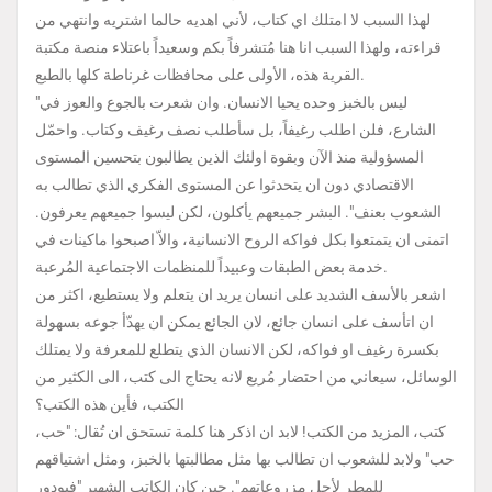
لهذا السبب لا امتلك اي كتاب، لأني اهديه حالما اشتريه وانتهي من
قراءته، ولهذا السبب انا هنا مُتشرفاً بكم وسعيداً باعتلاء منصة مكتبة
القرية هذه، الأولى على محافظات غرناطة كلها بالطبع.
"ليس بالخبز وحده يحيا الانسان. وان شعرت بالجوع والعوز في
الشارع، فلن اطلب رغيفاً، بل سأطلب نصف رغيف وكتاب. واحمّل
المسؤولية منذ الآن وبقوة اولئك الذين يطالبون بتحسين المستوى
الاقتصادي دون ان يتحدثوا عن المستوى الفكري الذي تطالب به
الشعوب بعنف". البشر جميعهم يأكلون، لكن ليسوا جميعهم يعرفون.
اتمنى ان يتمتعوا بكل فواكه الروح الانسانية، والاّ اصبحوا ماكينات في
خدمة بعض الطبقات وعبيداً للمنظمات الاجتماعية المُرعبة.
اشعر بالأسف الشديد على انسان يريد ان يتعلم ولا يستطيع، اكثر من
ان اتأسف على انسان جائع، لان الجائع يمكن ان يهدّأ جوعه بسهولة
بكسرة رغيف او فواكه، لكن الانسان الذي يتطلع للمعرفة ولا يمتلك
الوسائل، سيعاني من احتضار مُريع لانه يحتاج الى كتب، الى الكثير من
الكتب، فأين هذه الكتب؟
كتب، المزيد من الكتب! لابد ان اذكر هنا كلمة تستحق ان تُقال: "حب،
حب" ولابد للشعوب ان تطالب بها مثل مطالبتها بالخبز، ومثل اشتياقهم
للمطر لأجل مزروعاتهم". حين كان الكاتب الشهير "فيودور