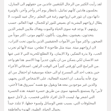
لقد رأيت الكثير من الرجال المُتعَبين عائدين من حقولهم الى المنازل،
يجلسون هادئين كأنهم تماثيل، بانتظار يوم آخر وآخر وآخر، بالوتيرة
ذاتها دون ان تثور في ارواحهم رغبة في التعلم. رجال عبيد للموت، لا
يطال ارواحهم البشرية اي بصيص للنور او للجمال، فهذا العالم، حسب
رؤيتهم، لا يوجد فيه سوى الحياة والموت وهناك ملايين البشر الذين
يتحدثون، يعيشون، ينظرون، يأكلون، لكنهم موتى، اكثر موتاً من
الصخور، واكثر موتاً من الأموات الحقيقيين الذين ينامون تحت التراب،
لان ارواحهم ميتة. ميتة مثل طاحونة لا تطحن، ميتة لأنها لم تجرب
الحب، ولا بذرة التفكير، ولا الايمان، ولا التطلع للحرية التي لا غنى عنها
عند الانسان لكي يتمكن من ان يكون جديراً بهذا الاسم. هذا هو واحد
من البرامج التي تُؤرقني كثيراً في الوقت الراهن، اصدقائي الأعزاء.
حين يذهب احد الى المسرح او الى حفلة موسيقية او احتفال من اي
نوع، فأنه يتأسف، ان اعجبته الفعالية، على الاشخاص الذين يحبهم،
والذين غير موجودين معه هنا ويقول مع نفسه "سيروق هذا لأختي،
لأبي" ولا يستمتع بالمشهد سوى من طريق حسرة خفيفة. هذه الحسرة
التي اشعر بها، ليست لأجل افراد عائلتي فحسب، بل لأجل جميع
المخلوقات التي، بسبب نقص الوسائل ولسوء حظها، لا تتلذذ جيداً
بجمال الحياة، الطيبة، الهدوء والعاطفة.