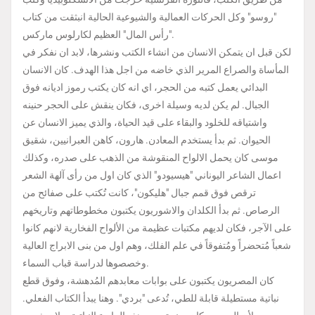
"روسو" وكل الحركات العمالية والشيوعية الحالية انبثقت من كتاب
"رأس المال" العظيم لكارلوس ماركس.
لكن قبل ان يتمكن الانسان من انشاء الكتب ونشرها، لابد ان نفكر في
المأساة والصراع المرير الذي خاضه من اجل هذا الهدف. كان الانسان
البدائي يعمل كتبه من الحجر، اي انه كان يكتب رموز اديانه فوق
الجبال. لم يكن لديه وسيلة اخرى، فكان ينقش على الحجر حنينه
واشتياقه للخلود والبقاء على قيد الحياة، والذي يميز الانسان عن
الحيوان. ثم بدأ يستخدم المعادن. هارون، كاهن العبرانيين، شقيق
موسى كان يحمل الالواح المنقوشة من الذهب على صدره، وكذلك
اعمال الشاعر اليوناني "هيسيودو" الذي كان اول من رأى آلهة الشعر
ترقص فوق قمم جبال "هليكون"، كانت تُكتب على صفائح من
الرصاص. ثم بدأ الكلدان والاشوريون يكتبون مخطوطاتهم وتاريخهم
على الآجر، فكان لديهم مكتبات عظيمة من الألواح الفخارية لانهم كانوا
شعباً مُتحضراً ومُتفوقاً في علم الفلك، وهم اول من بنى الابراج العالية
وخصصوها لدراسة قباب السماء.
كان المصريون يكتبون على بوابات معابدهم المُدهشة، وفوق قطع
نباتية مستطيلة قابلة للطي، تُدعى "بردي". وهنا يبدأ الكتاب الفعلي.