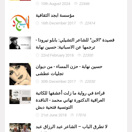
10th August 2024
22446
مؤسسة ابجد الثقافية
16th December 2017
22414
قصيدة "الابن" للشاعر التشيلي: بابلو نيرودا -
ترجمها عن الاسبانية: حسين نهابة
22nd February 2018
22300
حسين نهابة - حزن المساء - من ديوان
تجليات عطشى
30th December 2017
22030
قراءة في رواية ما زلت أعشقها للكاتبة
العراقية الدكتورة تهاني محمد - الناقدة
التونسية فتحية دبش
21st June 2018
17016
لا تطرق الباب – الشاعر عبد الرزاق عبد