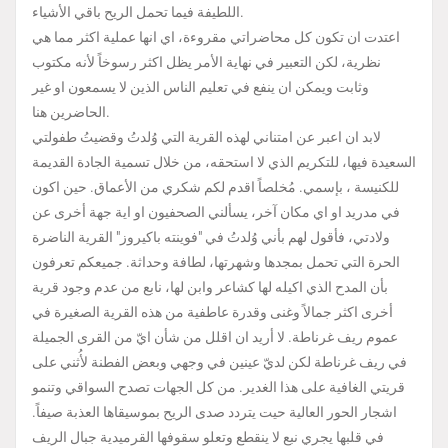
اللطيفة فيما تحمل الريح باقي الأشياء.
اعتدت ان تكون كل محاضراتي مقروءة، اي انها عملية اكثر مما هي
نظرية، لكن التعبير في نهاية الأمر يظل اكثر رسوخاً لأنه مكتوب
وثابت ويمكن ان ينفع في تعليم الناس الذين لا يسمعون او غير
الحاضرين هنا.
لابد ان اعبر عن امتناني لهذه القرية التي وُلدتُ وقضيتُ طفولتي
السعيدة فيها، للتكريم الذي لا استحقه، من خلال تسمية الجادة القديمة
للكنيسة ، بإسمي. مُخلصاً اقدم لكم شكري من الأعماق. حين اكون
في مدريد او اي مكان آخر، يسألني الصحفيون او اية جهة أخرى عن
ولادتي، فأقول لهم بأني وُلدتُ في "فوينته باكيروز" القرية الناضرة
الحرة التي تحمل بمجدها وشهرتها، لطافة وحداثة. جميعكم تعرفون
بأن المدح الذي اكيله لها كشاعر وابن لها، نابع من عدم وجود قرية
أخرى اكثر جمالاً وغنى وقدرة عاطفية من هذه القرية الصغيرة في
عموم ريف غرناطة. لا أريد ان اقلل من شأن ايّ من القرى الجميلة
في ريف غرناطة لكن لديّ عينين في وجهي وبعض الفطنة لأُثني على
قريتي الغافية على هذا الغدير. من كل الجهات تصدح السواقي وتنمو
اشجار الحور العالية حيت يتردد صدى الريح بموسيقاها العذبة صيفاً.
في قلبها يجري نبع لا ينقطع وتعلو سقوفها القرميدية جبال الريف