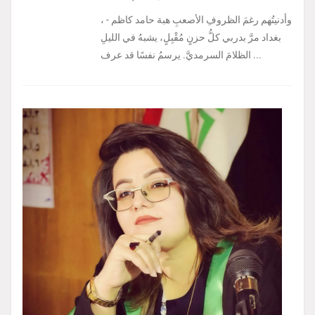
، وأدنيتُهم رغمَ الظروفِ الأصعبِ هبة حامد كاظم -
بغداد مرَّ بدربي كلُّ حزنٍ مُقْبِلٍ، يشبهُ في الليلِ
الظلامَ السرمديَّ. يرسمُ نفسًا قد عرف ...