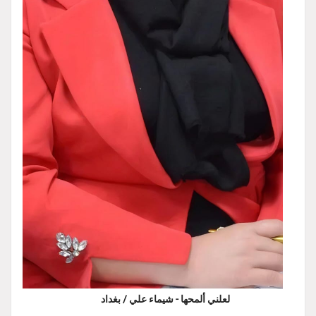
لعلني ألمحها - شيماء علي / بغداد