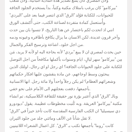
ولأن المصري كان يمنع تصدير هذه المادية النباتية، ولان شعب
"بيركامو" كان يرغب بامتلاك مكتبة وكتباً، بدأ يستخدم الجلود الجافة
للحيوانات، للكتابة فوُلد "الرق" الذي انتصر فيما بعد على "البردي"
وأُستعمل كمادة متفردة لصناعة الكتب، حتى أُكتشف الورق.
انني اذ اتحدث لكم باختصار عن هذا التاريخ، لا تنسوا بان بين حدث
وآخر قرون عديدة، لكن الانسان ما يزال يكافح بأظافره وعيونه ودمه
من اجل خلود، اشاعة وترسيخ الفكر والجمال.
حين يحدث لمصري ان لا يبيع "بردي" لأنه بحاجة اليه او لأنه لا يريد، مَن
مِن "بيركامو" سهر ليالٍ، ايام وسنوات بأكملها مكافحاً من اجل التوصل
للكتابة على جلود الحيوانات الجافة؟ اي رجل او اي رجال، اولئك الذين
يبحثون وسط اوجاعهم، عن مادة ينقشون عليها افكار حكمائهم
وشعرائهم العظام؟ لم يكن رجلاً واحداً ولا مائة رجل. انها الانسانية
بأجمعها، دفعت بعجلتهم الى الأمام على نحو خفي.
وبالـ "الرق" الذي أُعتبر بؤرة نور حقيقة للثقافة الكلاسيكية، تم انشاء
مكتبة "بيركامو" العريقة. وبه كُتبت مخطوطات عظيمة. يقول "ديودورو
دي سيسيليا" ان الكتب الفارسية المقدسة كانت تأخذ حيزاً في "الرق"
لا تقل شأناً عن الألف ومائتي جلد من جلود الثيران.
كانت "روما" بأجمعها تكتب بـ "الرق". كل اعمال الشعراء اللاتينيين