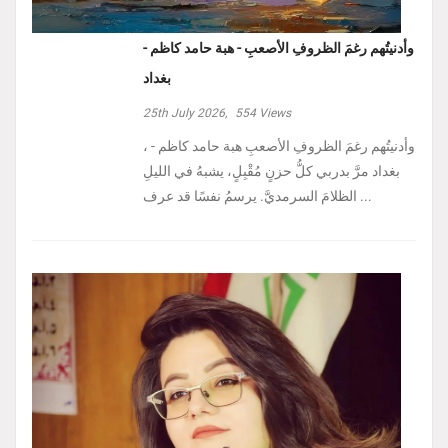
وأدنيتُهم رغمَ الظروفِ الأصعبِ - هبة حامد كاظم -
بغداد
25th July 2026,
554
Views
، وأدنيتُهم رغمَ الظروفِ الأصعبِ هبة حامد كاظم -
بغداد مرَّ بدربي كلُّ حزنٍ مُقْبِلٍ، يشبهُ في الليلِ
الظلامَ السرمديَّ. يرسمُ نفسًا قد عرف ...