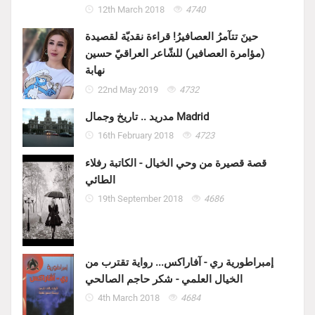
12th March 2018
4740
حينَ تتآمرُ العصافيرُ! قراءة نقديّة لقصيدة
(مؤامرة العصافير) للشّاعر العراقيّ حسين
نهابة
22nd May 2019
4732
مدريد .. تاريخ وجمال Madrid
16th February 2018
4723
قصة قصيرة من وحي الخيال - الكاتبة رفلاء
الطائي
19th September 2018
4686
إمبراطورية ري - آفاراكس... رواية تقترب من
الخيال العلمي - شكر حاجم الصالحي
4th March 2018
4684