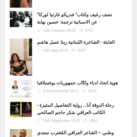
"نصف رغيف وكتاب" فدريكو غارثيا لوركا
عن الاسبانية ترجمة: حسين نهابة
10th February 2018
5141
العابثة - الشاعرة اللبنانية ريتا عسل هاشم
18th May 2018
5087
هوية اتحاد ادباء وكتّاب جمهوريات يوغسلافيا
31st December 2017
5072
رحلة الدوقة آنا... رواية التفاصيل المثيرة -
الكاتب العراقي شكر حاجم الصالحي
14th September 2018
5062
وطني – الشاعر العراقي المُغترب سعدي