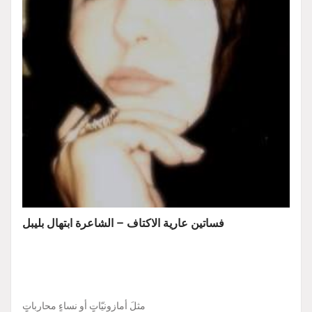
فساتين عارية الاكتاف – الشاعرة ابتهال بليبل
مثلَ أمازونيّاتٍ أو نساءٍ محارباتٍ