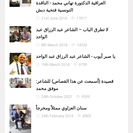
العراقية الدكتورة تهاني محمد - الناقدة
التونسية فتحية دبش
21st June 2018
17017
لا تطرق الباب – الشاعر عبد الرزاق عبد
الواحد
8th March 2018
14028
يا صبر أيوب - الشاعر عبد الرزاق عبد الواحد
19th March 2018
9759
قصيدة (أسمعت عن هذا القصاص) للشاعر:
موفق محمد
24th October 2021
9599
سنان العزاوي ممثلاً ومخرجاً
24th February 2018
8983