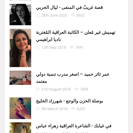
قصة غريبٌ في المنفى - ليال الحربي
28th June 2025
8662
تهميش غير مُعلن – الكاتبة العراقية المُغتربة
ناديا ابراهيمي
12th May 2018
7691
عمر ثائر حميد – اصغر مدرب تنمية دولي
معتمد
21st August 2018
7006
بوصلة الحزن والوجع - شهرزاد الخليج
5th March 2018
6265
في غيابك - الشاعرة العراقية زهراء عباس