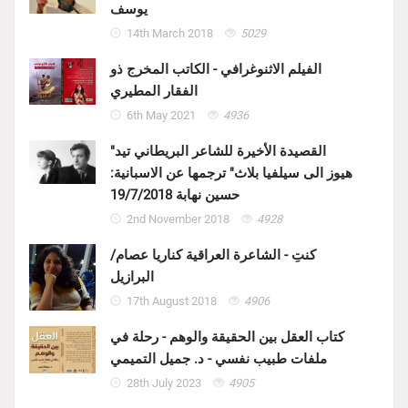
يوسف
14th March 2018
5029
الفيلم الاثنوغرافي - الكاتب المخرج ذو
الفقار المطيري
6th May 2021
4936
"القصيدة الأخيرة للشاعر البريطاني تيد
هيوز الى سيلفيا بلاث" ترجمها عن الاسبانية:
حسين نهابة 19/7/2018
2nd November 2018
4928
كنتِ - الشاعرة العراقية كناريا عصام/
البرازيل
17th August 2018
4906
كتاب العقل بين الحقيقة والوهم - رحلة في
ملفات طبيب نفسي - د. جميل التميمي
28th July 2023
4905