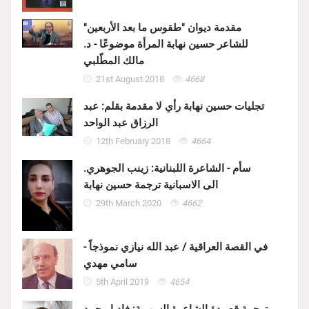
مقدمة ديوان "طقوس ما بعد الأربعين"
للشاعر حسين نهابة المرأة موضوعًا - د.
مالك المطّلبي
21st August 2018
4668
تجليات حسين نهابة رأي لا مقدمة بقلم: عبد
الرزاق عبد الواحد
12th February 2018
4664
سأم - الشاعرة اللبنانية: زينب الجوهري.
الى الاسبانية ترجمة حسين نهابة
29th March 2020
4662
في القصة العراقية / عبد الله نيازي نموذجاً -
سامي مهدي
5th April 2019
4654
ترجمة قصيدة الشاعرة السورية: فاديا محمد