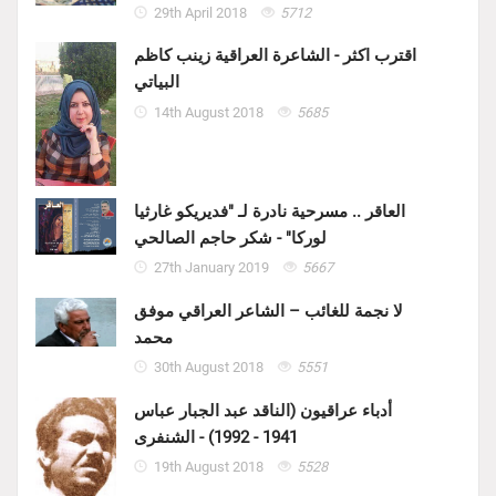
29th April 2018
5712
اقترب اكثر - الشاعرة العراقية زينب كاظم
البياتي
14th August 2018
5685
العاقر .. مسرحية نادرة لـ "فديريكو غارثيا
لوركا" - شكر حاجم الصالحي
27th January 2019
5667
لا نجمة للغائب – الشاعر العراقي موفق
محمد
30th August 2018
5551
أدباء عراقيون (الناقد عبد الجبار عباس
1941 - 1992) - الشنفرى
19th August 2018
5528