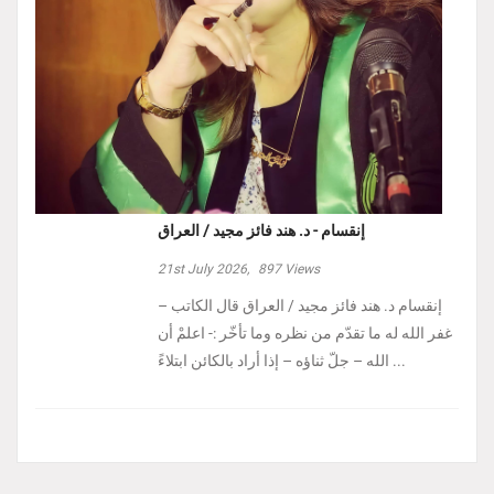
إنقسام - د. هند فائز مجيد / العراق
21st July 2026,
897
Views
إنقسام د. هند فائز مجيد / العراق ‏قال الكاتب –
غفر الله له ما تقدّم من نظره وما تأخّر :- ‏اعلمْ أن
الله – جلّ ثناؤه – إذا أراد بالكائن ابتلاءً ...