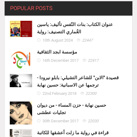
POPULAR POSTS
عنوان الكتاب: بنات النّفس تأليف: ياسين
الغُماري التصنيف: رواية
10th August 2024
22447
مؤسسة ابجد الثقافية
16th December 2017
22417
قصيدة "الابن" للشاعر التشيلي: بابلو نيرودا -
ترجمها عن الاسبانية: حسين نهابة
22nd February 2018
22300
حسين نهابة - حزن المساء - من ديوان
تجليات عطشى
30th December 2017
22030
قراءة في رواية ما زلت أعشقها للكاتبة