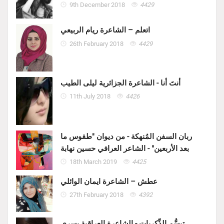
9th December 2018
4429
اتعلم – الشاعرة ريام الربيعي
26th February 2018
4429
أنتَ أنا - الشاعرة الجزائرية ليلى الطيب
11th July 2018
4426
ربان السفن المُنهكة - من ديوان "طقوس ما
بعد الأربعين" - الشاعر العرافي حسين نهابة
18th March 2019
4425
عطش – الشاعرة ايمان الوائلي
27th February 2018
4392
تبسُّم الذِّكريات - الشاعرة العراقية يسرى