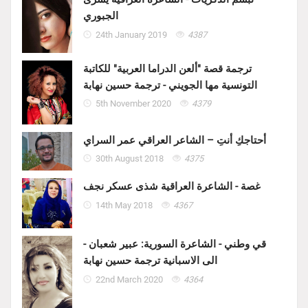
الجبوري
24th January 2019
4387
ترجمة قصة "ألعن الدراما العربية" للكاتبة
التونسية مها الجويني - ترجمة حسين نهابة
5th November 2020
4379
أحتاجكِ أنتِ – الشاعر العراقي عمر السراي
30th August 2018
4375
غصة - الشاعرة العراقية شذى عسكر نجف
14th May 2018
4367
قي وطني - الشاعرة السورية: عبير شعبان -
الى الاسبانية ترجمة حسين نهابة
22nd March 2020
4364