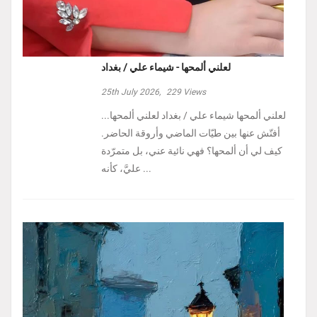
لعلني ألمحها - شيماء علي / بغداد
25th July 2026,
229
Views
لعلني ألمحها شيماء علي / بغداد لعلني ألمحها...
أفتّش عنها بين طيّات الماضي وأروقة الحاضر.
كيف لي أن ألمحها؟ فهي نائية عني، بل متمرّدة
عليَّ، كأنه ...