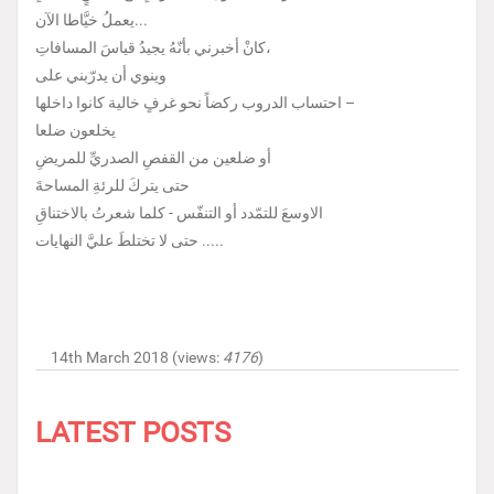
يعملُ خيَّاطا الآن...
كانْ أخبرني بأنّهُ يجيدُ قياسَ المسافاتِ،
وينوي أن يدرّبني على
احتساب الدروب ركضاً نحو غرفٍ خالية كانوا داخلها –
يخلعون ضلعا
أو ضلعين من القفصِ الصدريِّ للمريضِ
حتى يتركَ للرئةِ المساحةَ
الاوسعَ للتمّدد أو التنفّس - كلما شعرتُ بالاختناقِ
حتى لا تختلطَ عليَّ النهايات .....
14th March 2018 (views:
4176
)
LATEST POSTS