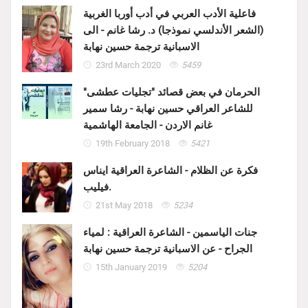
فاعلية الأدب العربي في أدب أوربا الغربية
(الشعر الأندلسي نموذجا) د. رشا غانم - الى
الاسبانية ترجمة حسين نهابة
23rd March 2020
5459
الحرمان في بعض قصائد "تجليات عطشى"
للشاعر العراقي حسين نهابة - رشا سمير
غانم الاردن - الجامعة الهاشمية
19th February 2018
5421
فكرة عن الظلام - الشاعرة العراقية ايناس
فيليب.
21st May 2018
5234
جنات الياسمين - الشاعرة العراقية : لمياء
الجراح - عن الاسبانية ترجمة حسين نهابة
15th January 2019
5204