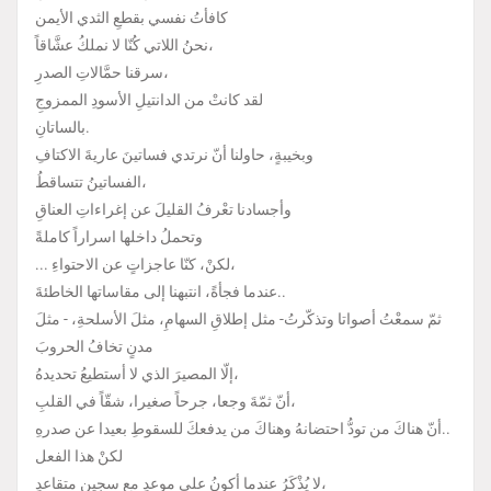
كافأتُ نفسي بقطعِ الثدي الأيمن
نحنُ اللاتي كُنّا لا نملكُ عشَّاقاً،
سرقنا حمَّالاتِ الصدرِ،
لقد كانتْ من الدانتيلِ الأسودِ الممزوجِ
بالساتانِ.
وبخيبةٍ، حاولنا أنّ نرتدي فساتينَ عاريةَ الاكتافِ
الفساتينُ تتساقطُ،
وأجسادنا تعْرفُ القليلَ عن إغراءاتِ العناقِ
وتحملُ داخلها اسراراً كاملةً
... لكنْ، كنّا عاجزاتٍ عن الاحتواءِ،
عندما فجأةً، انتبهنا إلى مقاساتها الخاطئةَ..
ثمّ سمعْتُ أصواتا وتذكّرتُ- مثل إطلاقِ السهامِ، مثلَ الأسلحةِ، - مثلَ
مدنٍ تخافُ الحروبَ
إلّا المصيرَ الذي لا أستطيعُ تحديدهُ،
أنّ ثمّةَ وجعا، جرحاً صغيرا، شقّاً في القلبِ،
أنّ هناكَ من تودُّ احتضانهُ وهناكَ من يدفعكَ للسقوطِ بعيدا عن صدرهِ..
لكنْ هذا الفعل
لا يُذْكَرُ عندما أكونُ على موعدٍ مع سجينٍ متقاعدٍ،