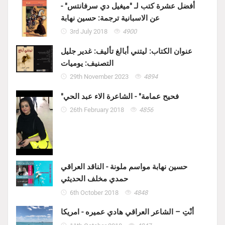
أفضل عشرة كتب لـ "ميغيل دي سرفانتس" -
عن الاسبانية ترجمة: حسين نهابة
3rd July 2018
4900
عنوان الكتاب: ليتني أبالغ تأليف: غدير جليل
التصنيف: يوميات
29th November 2023
4894
"فحيح عمامة" - الشاعرة الاء عبد الحي
26th February 2018
4856
حسين نهابة مواسم ملونة - الناقد العراقي
حمدي مخلف الحديثي
6th October 2018
4848
أنْتِ – الشاعر العراقي هادي عميره - امريكا