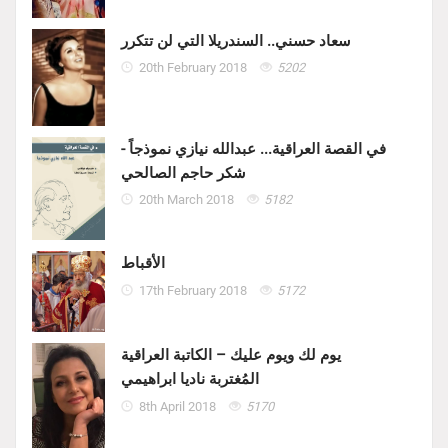
سعاد حسني.. السندريلا التي لن تتكرر
20th February 2018
5202
في القصة العراقية... عبدالله نيازي نموذجاً -
شكر حاجم الصالحي
20th March 2018
5182
الأقباط
17th February 2018
5172
يوم لك ويوم عليك – الكاتبة العراقية
المُغتربة ناديا ابراهيمي
8th April 2018
5170