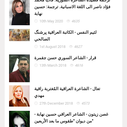
فؤاد ناصر الى اللغة الاسبانية. ترجمة: حسين
نهابة
10th May 2020
4635
لئيم النفس - الكاتبة العراقية پرشنگ
الصالحي
1st August 2018
4627
قرار - الشاعر السوري حسن جقمرة
13th March 2018
4616
تعال - الشاعرة العراقية المُغتربة راقية
مهدي
27th December 2018
4573
غصن زيتون - الشاعر العراقي حسين نهابة -
من ديوان "طقوس ما بعد الأربعين"