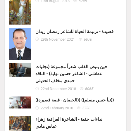
19th August 2018
6248
قصيدة - ترنيمة الحياة للشاعر رمضان زيدان
29th November 2021
6070
حين ينبض القلب شعراً مجموعة (تجليات
عطشى - الشاعر حسين نهابة) - الناقد
حمدي مخلف الحديثي
22nd December 2018
6065
((الحصان - قصة قصيرة)) ((نبأ حسن مسلم))
22nd February 2018
5730
نداءات خفية - الشاعرة العراقية زهراء
عباس هادي