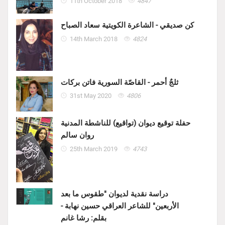
11th October 2018
4847
كن صديقي - الشاعرة الكويتية سعاد الصباح
14th March 2018
4824
ثلجٌ أحمر - القاصّة السورية فاتن بركات
31st May 2020
4806
حفلة توقيع ديوان (تواقيع) للناشطة المدنية
روان سالم
25th March 2019
4743
دراسة نقدية لديوان "طقوس ما بعد
الأربعين" للشاعر العراقي حسين نهابة -
بقلم: رشا غانم