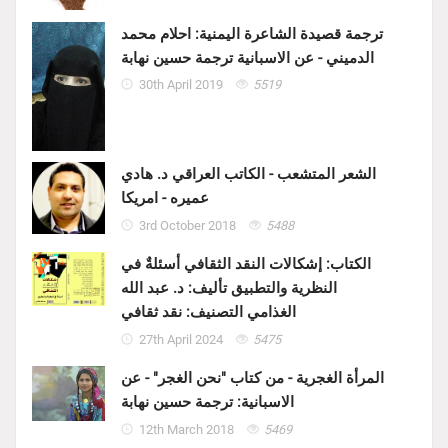
ترجمة قصيدة الشاعرة اليمنية: احلام محمد
الدميني - عن الاسبانية ترجمة حسين نهابة
30th April 2019
5519
الشعر المتشعب - الكاتب العراقي د. هادي
عميره - امريكا
3rd October 2018
5488
الكتاب: إشكالات النقد الثقافي أسئلةٌ في
النظرية والتطبيق تأليف: د. عبد الله
الغذامي التصنيف: نقد ثقافي
27th April 2024
5475
المرأة الغجرية - من كتاب "نحن الغجر" - عن
الاسبانية: ترجمة حسين نهابة
12th March 2018
5469