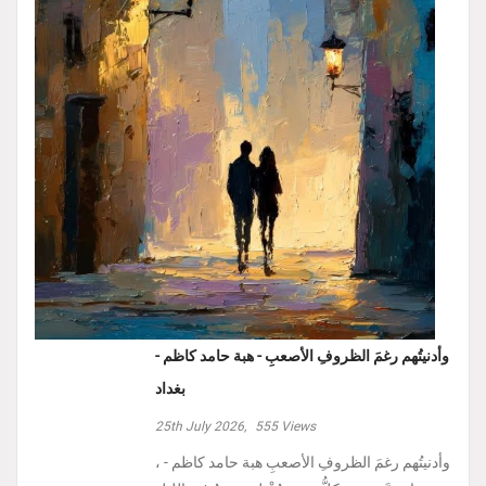
وأدنيتُهم رغمَ الظروفِ الأصعبِ - هبة حامد كاظم -
بغداد
25th July 2026,
555
Views
، وأدنيتُهم رغمَ الظروفِ الأصعبِ هبة حامد كاظم -