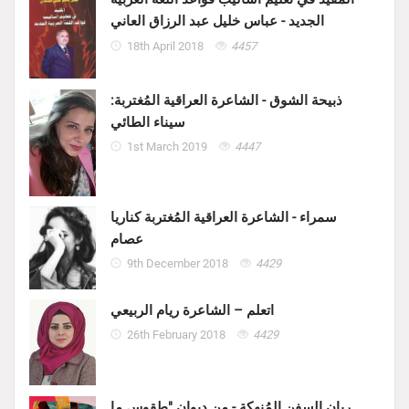
الجديد - عباس خليل عبد الرزاق العاني
18th April 2018
4457
ذبيحة الشوق - الشاعرة العراقية المُغتربة:
سيناء الطائي
1st March 2019
4447
سمراء - الشاعرة العراقية المُغتربة كناريا
عصام
9th December 2018
4429
اتعلم – الشاعرة ريام الربيعي
26th February 2018
4429
ربان السفن المُنهكة - من ديوان "طقوس ما