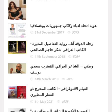
هوية اتحاد ادباء وكتّاب جمهوريات يوغسلافيا
31st December 2017
5073
رحلة الدوقة آنا... رواية التفاصيل المثيرة -
الكاتب العراقي شكر حاجم الصالحي
14th September 2018
5064
وطني – الشاعر العراقي المُغترب سعدي
يوسف
14th March 2018
5033
الفيلم الاثنوغرافي - الكاتب المخرج ذو
الفقار المطيري
6th May 2021
4938
"القصيدة الأخيرة للشاعر البريطاني تيد