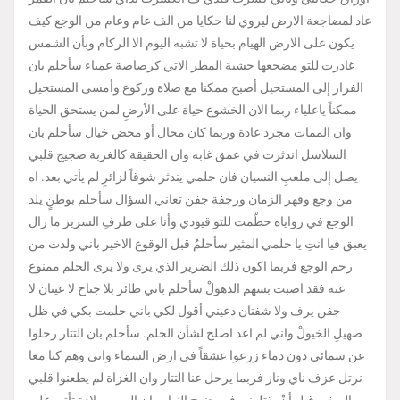
عاد لمضاجعة الارض ليروي لنا حكايا من الف عام وعام من الوجع كيف
يكون على الارض الهيام بحياة لا تشبه اليوم الا الركام وبأن الشمس
غادرت للتو مضجعها خشية المطر الاتي كرصاصة عمياء سأحلم بان
الفرار إلى المستحيل أصبح ممكنا مع صلاة وركوع وأمسى المستحيل
ممكناً ياعلياء ربما الان الخشوع حياة على الأرضِ لمن يستحق الحياة
وان الممات مجرد عادة وربما كان محال أو محض خيال سأحلم بان
السلاسل اندثرت في عمق غابه وان الحقيقة كالغربة ضجيج قلبي
يصل إلى ملعبِ النسيان فان حلمي يندثر شوقاً لزائرٍ لم يأتي بعد. اه
من وجع وقهر الزمان ورجفة جفن تعاني السؤال سأحلم بوطنٍ يلد
الوجع في زواياه حطّمت للتو قيودي وأنا على طرفِ السرير ما زال
يعبق فيا انتِ يا حلمي المثير سأحلمُ قبل الوقوع الاخير باني ولدت من
رحم الوجع فربما اكون ذلك الضرير الذي يرى ولا يرى الحلم ممنوع
عنه فقد اصبت بسهم الذهولْ سأحلم باني طائر بلا جناح لا عينان لا
جفن يرف ولا شفتان دعيني أقول لكي باني حلمت بكي في ظل
صهيلِ الخيولْ واني لم اعد اصلح لشأن الحلم. سأحلم بان التتار رحلوا
عن سمائي دون دماء زرعوا عشقاً في ارض السماء واني وهم كنا معا
نرتل عزف ناي ونار فربما يرحل عنا التتار وان الغزاة لم يطعنوا قلبي