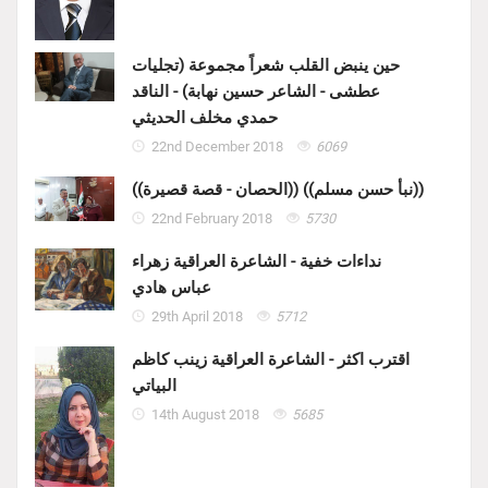
حين ينبض القلب شعراً مجموعة (تجليات
عطشى - الشاعر حسين نهابة) - الناقد
حمدي مخلف الحديثي
22nd December 2018
6069
((الحصان - قصة قصيرة)) ((نبأ حسن مسلم))
22nd February 2018
5730
نداءات خفية - الشاعرة العراقية زهراء
عباس هادي
29th April 2018
5712
اقترب اكثر - الشاعرة العراقية زينب كاظم
البياتي
14th August 2018
5685