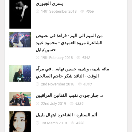
يسرى الجبوري
14th September 2018
4356
من الميم الى اليم - قراءة في نصوص
الشاعرة مروه العميدي - محمود عبيد
حسين/بابل
19th February 2018
4342
مائة شيبة، وشيبة حسين نهابة... في مرآة
الوقت - الناقد شكر حاجم الصالحي
2nd November 2018
4340
د. جبار جودي نقيب الفنانين العراقيين
22nd July 2019
4339
ألم السنارة - الشاعرة ابتهال بليبل
1st March 2018
4338