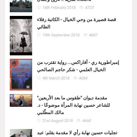
16th February 2018
4723
قصة قصيرة من وحي الخيال - الكاتبة رفلاء
الطائي
19th September 2018
4687
إمبراطورية ري - آفاراكس... رواية تقترب من
الخيال العلمي - شكر حاجم الصالحي
4th March 2018
4684
مقدمة ديوان "طقوس ما بعد الأربعين"
للشاعر حسين نهابة المرأة موضوعًا - د.
مالك المطّلبي
21st August 2018
4668
تجليات حسين نهابة رأي لا مقدمة بقلم: عبد