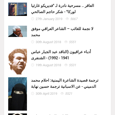
العاقر .. مسرحية نادرة لـ "فديريكو غارثيا
لوركا" - شكر حاجم الصالحي
27th January 2019
5667
لا نجمة للغائب – الشاعر العراقي موفق
محمد
30th August 2018
5551
أدباء عراقيون (الناقد عبد الجبار عباس
1941 - 1992) - الشنفرى
19th August 2018
5531
ترجمة قصيدة الشاعرة اليمنية: احلام محمد
الدميني - عن الاسبانية ترجمة حسين نهابة
30th April 2019
5521