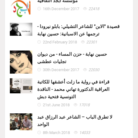
مؤسسة ابجد الثقافية
16th December 2017
22418
قصيدة "الابن" للشاعر التشيلي: بابلو نيرودا -
ترجمها عن الاسبانية: حسين نهابة
22nd February 2018
22301
حسين نهابة - حزن المساء - من ديوان
تجليات عطشى
30th December 2017
22030
قراءة في رواية ما زلت أعشقها للكاتبة
العراقية الدكتورة تهاني محمد - الناقدة
التونسية فتحية دبش
21st June 2018
17018
لا تطرق الباب – الشاعر عبد الرزاق عبد
الواحد
8th March 2018
14033