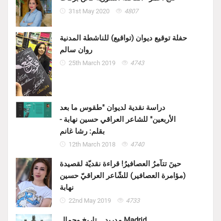
31st May 2020
4807
حفلة توقيع ديوان (تواقيع) للناشطة المدنية
روان سالم
25th March 2019
4743
دراسة نقدية لديوان "طقوس ما بعد
الأربعين" للشاعر العراقي حسين نهابة -
بقلم: رشا غانم
12th March 2018
4740
حينَ تتآمرُ العصافيرُ! قراءة نقديّة لقصيدة
(مؤامرة العصافير) للشّاعر العراقيّ حسين
نهابة
22nd May 2019
4733
مدريد .. تاريخ وجمال Madrid