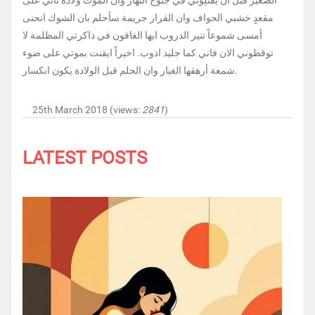
الصغير قبل أنْ يقتلِوني في جنوح النهار وان الموت ولادة تأتي على
مقعدٍ خشبي الحواف وان الفرار جريمة سأحلم بان الشوك انحنى
أمسى شموعاً تنير الدروب ايها الغافون في ذاكرتي المظلمة لا
توقظوني الان فاني كما جليد اذوب. اخيراً ايقنت بموتي على ضوء
شمعة أرهقها الغبار وان الحلم قبل الولادة يكون انكسار.
25th March 2018 (views:
2841
)
LATEST POSTS