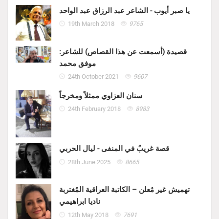
يا صبر أيوب - الشاعر عبد الرزاق عبد الواحد
19th March 2018
9765
قصيدة (أسمعت عن هذا القصاص) للشاعر:
موفق محمد
24th October 2021
9607
سنان العزاوي ممثلاً ومخرجاً
24th February 2018
8983
قصة غريبٌ في المنفى - ليال الحربي
28th June 2025
8665
تهميش غير مُعلن – الكاتبة العراقية المُغتربة
ناديا ابراهيمي
12th May 2018
7691