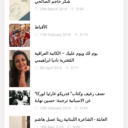
شكر حاجم الصالحي
20th March 2018
5184
الأقباط
17th February 2018
5174
يوم لك ويوم عليك – الكاتبة العراقية
المُغتربة ناديا ابراهيمي
8th April 2018
5171
"نصف رغيف وكتاب" فدريكو غارثيا لوركا
عن الاسبانية ترجمة: حسين نهابة
10th February 2018
5144
العابثة - الشاعرة اللبنانية ريتا عسل هاشم
18th May 2018
5088