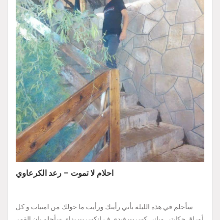
احلام لا تموت – رعد الكرعاوي
سأحلم في هذه الليلة بأني رأيتك ورأيت ما حولك من امنيات و كل
أوراق حكايتي وباني كسرت قيدي ف انكسرت يداي سأحلم بان القمر