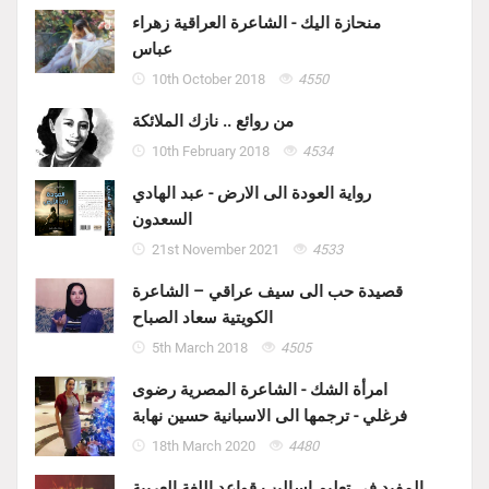
منحازة اليك - الشاعرة العراقية زهراء
عباس
10th October 2018
4550
من روائع .. نازك الملائكة
10th February 2018
4534
رواية العودة الى الارض - عبد الهادي
السعدون
21st November 2021
4533
قصيدة حب الى سيف عراقي – الشاعرة
الكويتية سعاد الصباح
5th March 2018
4505
امرأة الشك - الشاعرة المصرية رضوى
فرغلي - ترجمها الى الاسبانية حسين نهابة
18th March 2020
4480
المفيد في تعليم اساليب قواعد اللغة العربية