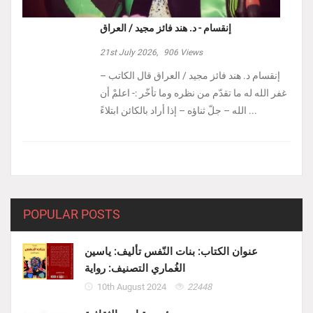
إنقسام - د. هند فائز مجيد / العراق
21st July 2026,
906
Views
إنقسام د. هند فائز مجيد / العراق ‏قال الكاتب –
غفر الله له ما تقدّم من نظره وما تأخّر :- ‏اعلمْ أن
الله – جلّ ثناؤه – إذا أراد بالكائن ابتلاءً ...
POPULAR POSTS
عنوان الكتاب: بنات النّفس تأليف: ياسين
الغُماري التصنيف: رواية
10th August 2024
22448