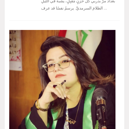
بغداد مرَّ بدربي كلُّ حزنٍ مُقْبِلٍ، يشبهُ في الليلِ
الظلامَ السرمديَّ. يرسمُ نفسًا قد عرف ...