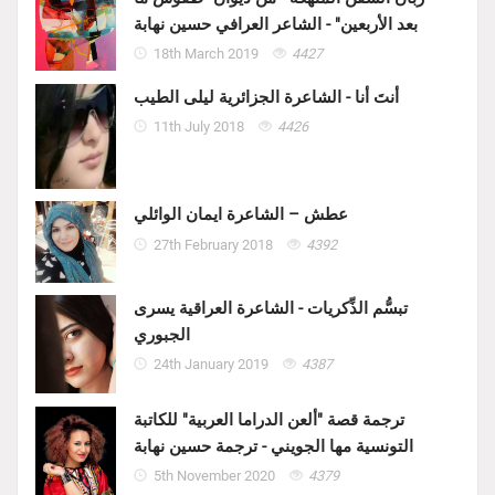
بعد الأربعين" - الشاعر العرافي حسين نهابة
18th March 2019
4427
أنتَ أنا - الشاعرة الجزائرية ليلى الطيب
11th July 2018
4426
عطش – الشاعرة ايمان الوائلي
27th February 2018
4392
تبسُّم الذِّكريات - الشاعرة العراقية يسرى
الجبوري
24th January 2019
4387
ترجمة قصة "ألعن الدراما العربية" للكاتبة
التونسية مها الجويني - ترجمة حسين نهابة
5th November 2020
4379