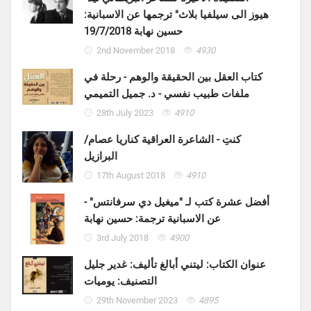
هيوز الى سيلفيا بلاث" ترجمها عن الاسبانية:
حسين نهابة 19/7/2018
2nd November 2018
4930
كتاب العقل بين الحقيقة والوهم - رحلة في
ملفات طبيب نفسي - د. جميل التميمي
28th July 2023
4910
كنتِ - الشاعرة العراقية كناريا عصام/
البرازيل
17th August 2018
4910
أفضل عشرة كتب لـ "ميغيل دي سرفانتس" -
عن الاسبانية ترجمة: حسين نهابة
3rd July 2018
4900
عنوان الكتاب: ليتني أبالغ تأليف: غدير جليل
التصنيف: يوميات
29th November 2023
4895