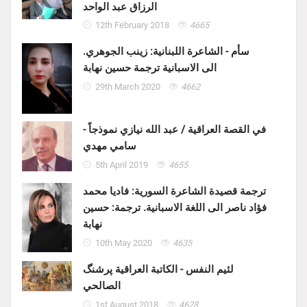
الرزاق عبد الواحد
12th February 2018
4665
سأم - الشاعرة اللبنانية: زينب الجوهري.
الى الاسبانية ترجمة حسين نهابة
29th March 2020
4662
في القصة العراقية / عبد الله نيازي نموذجاً -
سامي مهدي
5th April 2019
4655
ترجمة قصيدة الشاعرة السورية: فاديا محمد
فؤاد ناصر الى اللغة الاسبانية. ترجمة: حسين
نهابة
10th May 2020
4635
لئيم النفس - الكاتبة العراقية پرشنگ
الصالحي
1st August 2018
4628