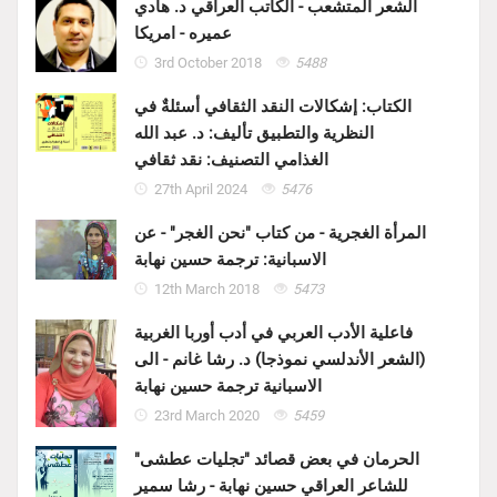
الشعر المتشعب - الكاتب العراقي د. هادي
عميره - امريكا
3rd October 2018
5488
الكتاب: إشكالات النقد الثقافي أسئلةٌ في
النظرية والتطبيق تأليف: د. عبد الله
الغذامي التصنيف: نقد ثقافي
27th April 2024
5476
المرأة الغجرية - من كتاب "نحن الغجر" - عن
الاسبانية: ترجمة حسين نهابة
12th March 2018
5473
فاعلية الأدب العربي في أدب أوربا الغربية
(الشعر الأندلسي نموذجا) د. رشا غانم - الى
الاسبانية ترجمة حسين نهابة
23rd March 2020
5459
الحرمان في بعض قصائد "تجليات عطشى"
للشاعر العراقي حسين نهابة - رشا سمير