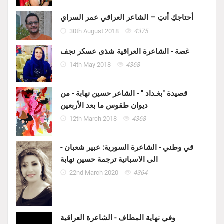
أحتاجكِ أنتِ – الشاعر العراقي عمر السراي
30th August 2018
4375
غصة - الشاعرة العراقية شذى عسكر نجف
14th May 2018
4368
قصيدة "بغـداد " - الشاعر حسين نهابة - من
ديوان طقوس ما بعد الأربعين
12th March 2018
4368
قي وطني - الشاعرة السورية: عبير شعبان -
الى الاسبانية ترجمة حسين نهابة
22nd March 2020
4364
وفي نهاية المطاف - الشاعرة العراقية