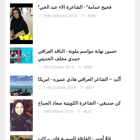
"فحيح عمامة" - الشاعرة الاء عبد الحي
26th February 2018
4856
حسين نهابة مواسم ملونة - الناقد العراقي
حمدي مخلف الحديثي
6th October 2018
4850
أنْتِ – الشاعر العراقي هادي عميره - امريكا
11th October 2018
4847
كن صديقي - الشاعرة الكويتية سعاد الصباح
14th March 2018
4825
ثلجٌ أحمر - القاصّة السورية فاتن بركات