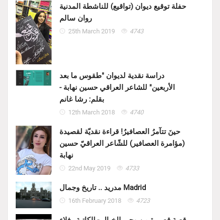
حفلة توقيع ديوان (تواقيع) للناشطة المدنية
روان سالم
25th March 2019
4743
دراسة نقدية لديوان "طقوس ما بعد
الأربعين" للشاعر العراقي حسين نهابة -
بقلم: رشا غانم
12th March 2018
4740
حينَ تتآمرُ العصافيرُ! قراءة نقديّة لقصيدة
(مؤامرة العصافير) للشّاعر العراقيّ حسين
نهابة
22nd May 2019
4733
مدريد .. تاريخ وجمال Madrid
16th February 2018
4723
قصة قصيرة من وحي الخيال - الكاتبة رفلاء