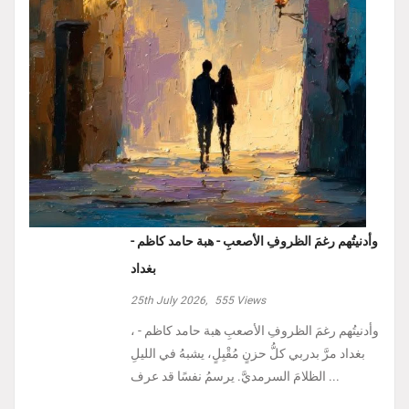
وأدنيتُهم رغمَ الظروفِ الأصعبِ - هبة حامد كاظم -
بغداد
25th July 2026,
555
Views
، وأدنيتُهم رغمَ الظروفِ الأصعبِ هبة حامد كاظم -
بغداد مرَّ بدربي كلُّ حزنٍ مُقْبِلٍ، يشبهُ في الليلِ
الظلامَ السرمديَّ. يرسمُ نفسًا قد عرف ...