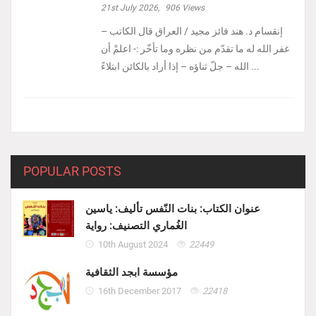
21st July 2026,
906
Views
إنقسام د. هند فائز مجيد / العراق ‏قال الكاتب –
غفر الله له ما تقدّم من نظره وما تأخّر :- ‏اعلمْ أن
الله – جلّ ثناؤه – إذا أراد بالكائن ابتلاءً ...
POPULAR POSTS
عنوان الكتاب: بنات النّفس تأليف: ياسين
الغُماري التصنيف: رواية
10th August 2024
22449
مؤسسة ابجد الثقافية
16th December 2017
22418