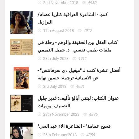
2nd November 2018
4930
كنتِ - الشاعرة العراقية كناريا عصام/
البرازيل
17th August 2018
4912
كتاب العقل بين الحقيقة والوهم - رحلة في
ملفات طبيب نفسي - د. جميل التميمي
28th July 2023
4911
أفضل عشرة كتب لـ "ميغيل دي سرفانتس" -
عن الاسبانية ترجمة: حسين نهابة
3rd July 2018
4901
عنوان الكتاب: ليتني أبالغ تأليف: غدير جليل
التصنيف: يوميات
29th November 2023
4895
"فحيح عمامة" - الشاعرة الاء عبد الحي
26th February 2018
4856