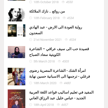
10th October 2018
4550
من روائع .. نازك الملائكة
10th February 2018
4534
رواية العودة الى الارض - عبد الهادي
السعدون
21st November 2021
4534
قصيدة حب الى سيف عراقي – الشاعرة
الكويتية سعاد الصباح
5th March 2018
4505
امرأة الشك - الشاعرة المصرية رضوى
فرغلي - ترجمها الى الاسبانية حسين نهابة
18th March 2020
4480
المفيد في تعليم اساليب قواعد اللغة العربية
الجديد - عباس خليل عبد الرزاق العاني
18th April 2018
4457