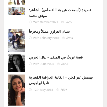
قصيدة (أسمعت عن هذا القصاص) للشاعر:
موفق محمد
24th October 2021
9609
سنان العزاوي ممثلاً ومخرجاً
24th February 2018
8984
قصة غريبٌ في المنفى - ليال الحربي
28th June 2025
8665
تهميش غير مُعلن – الكاتبة العراقية المُغتربة
ناديا ابراهيمي
12th May 2018
7691