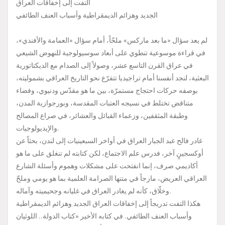
التفت إلى إخفاقات العراق
الجديد وهزائم الديمقراطية وأسباب العنف الطائفي
لم يعد سؤال «ما بعد ماركس» ملحّاً، أمام سؤال «العمامة والأفندي»،
في قراءة موسوعية تنطوي على أبعاد سوسيولوجية للنهوض الشيعي
في عراق القرن التاسع عشر، وصولاً إلى الصدام مع الديكتاتورية
البعثية، لنجد أنفسنا أمام تراجيديا تتفرّع نحو التاريخ العراقي بشموليته،
بوصفه حركات احتجاج مستمرّة، بين ما هو مقدّس ودنيوي، وفضاء
متناقض تختلط في نسيجه العتبات المقدسة، وبورجوازية المدن،
وطبقة المثقفين، وزعماء القبائل والعشائر، في صراع المصالح
والإيديولوجيات.
غادر فالح عبد الجبار العراق في أواخر السبعينيات إلى لندن، بحثاً عن
أوكسجينٍ آخر، فدرس علم الاجتماع، لكن كتابته لم تنغلق على ما هو
أكاديمي صرف، إنما انفتحت على مشكلات وهموم وأسئلة الشارع
العراقي العريض، مازجاً في متنها الصرامة العلمية بما هو يومي وملحّ
وخلّاق، كأنه لم يغادر العراق في غليانه وجحيميته وآماله.
هكذا التفت تدريجاً إلى إخفاقات العراق الجديد وهزائم الديمقراطية
وأسباب العنف الطائفي. في كتابه الأخير «كتاب الدولة.. اللوثيان