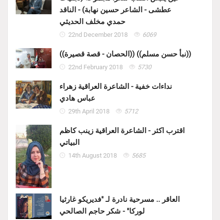
عطشى - الشاعر حسين نهابة) - الناقد
حمدي مخلف الحديثي
22nd December 2018
6069
((الحصان - قصة قصيرة)) ((نبأ حسن مسلم))
22nd February 2018
5730
نداءات خفية - الشاعرة العراقية زهراء
عباس هادي
29th April 2018
5712
اقترب اكثر - الشاعرة العراقية زينب كاظم
البياتي
14th August 2018
5685
العاقر .. مسرحية نادرة لـ "فديريكو غارثيا
لوركا" - شكر حاجم الصالحي