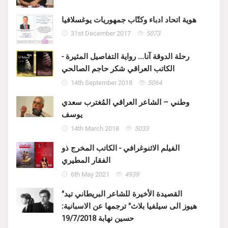
هوية اتحاد ادباء وكتّاب جمهوريات يوغسلافيا
31st December 2017
5073
رحلة الدوقة آنا... رواية التفاصيل المثيرة -
الكاتب العراقي شكر حاجم الصالحي
14th September 2018
5064
وطني – الشاعر العراقي المُغترب سعدي
يوسف
14th March 2018
5033
الفيلم الاثنوغرافي - الكاتب المخرج ذو
الفقار المطيري
6th May 2021
4939
"القصيدة الأخيرة للشاعر البريطاني تيد
هيوز الى سيلفيا بلاث" ترجمها عن الاسبانية:
حسين نهابة 19/7/2018