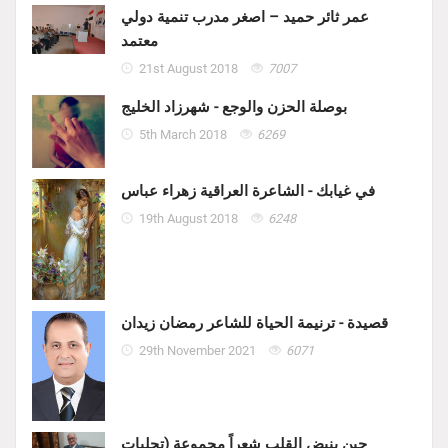
عمر ثائر حميد – اصغر مدرب تنمية دولي
معتمد
21st August 2018
7007
بوصلة الحزن والوجع - شهرزاد الخليج
5th March 2018
6269
في غيابك - الشاعرة العراقية زهراء عباس
19th August 2018
6248
قصيدة - ترنيمة الحياة للشاعر رمضان زيدان
29th November 2021
6071
حين ينبض القلب شعراً مجموعة (تجليات