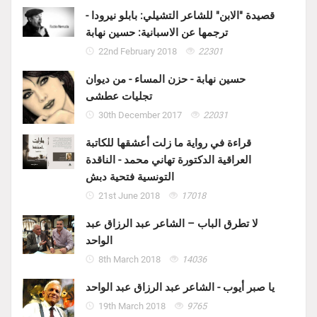
قصيدة "الابن" للشاعر التشيلي: بابلو نيرودا -
ترجمها عن الاسبانية: حسين نهابة
22nd February 2018
22301
حسين نهابة - حزن المساء - من ديوان
تجليات عطشى
30th December 2017
22031
قراءة في رواية ما زلت أعشقها للكاتبة
العراقية الدكتورة تهاني محمد - الناقدة
التونسية فتحية دبش
21st June 2018
17018
لا تطرق الباب – الشاعر عبد الرزاق عبد
الواحد
8th March 2018
14036
يا صبر أيوب - الشاعر عبد الرزاق عبد الواحد
19th March 2018
9765