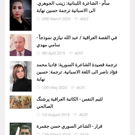
سأم - الشاعرة اللبنانية: زينب الجوهري.
الى الاسبانية ترجمة حسين نهابة
29th March 2020
4662
في القصة العراقية / عبد الله نيازي نموذجاً -
سامي مهدي
5th April 2019
4655
ترجمة قصيدة الشاعرة السورية: فاديا محمد
فؤاد ناصر الى اللغة الاسبانية. ترجمة: حسين
نهابة
10th May 2020
4635
لئيم النفس - الكاتبة العراقية پرشنگ
الصالحي
1st August 2018
4628
قرار - الشاعر السوري حسن جقمرة
13th March 2018
4619