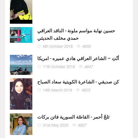
حسين نهابة مواسم ملونة - الناقد العراقي
حمدي مخلف الحديثي
6th October 2018
4850
أنْتِ – الشاعر العراقي هادي عميره - امريكا
11th October 2018
4847
كن صديقي - الشاعرة الكويتية سعاد الصباح
14th March 2018
4825
ثلجٌ أحمر - القاصّة السورية فاتن بركات
31st May 2020
4807