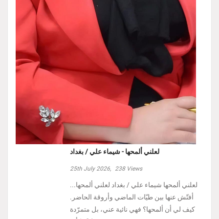
لعلني ألمحها - شيماء علي / بغداد
25th July 2026,
238
Views
لعلني ألمحها شيماء علي / بغداد لعلني ألمحها...
أفتّش عنها بين طيّات الماضي وأروقة الحاضر.
كيف لي أن ألمحها؟ فهي نائية عني، بل متمرّدة