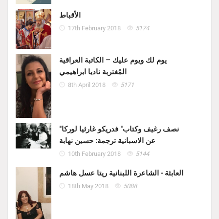
الأقباط
17th February 2018
5174
يوم لك ويوم عليك – الكاتبة العراقية
المُغتربة ناديا ابراهيمي
8th April 2018
5171
"نصف رغيف وكتاب" فدريكو غارثيا لوركا
عن الاسبانية ترجمة: حسين نهابة
10th February 2018
5144
العابثة - الشاعرة اللبنانية ريتا عسل هاشم
18th May 2018
5088