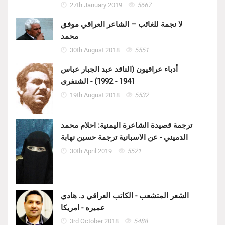
27th January 2019
5667
لا نجمة للغائب – الشاعر العراقي موفق
محمد
30th August 2018
5551
أدباء عراقيون (الناقد عبد الجبار عباس
1941 - 1992) - الشنفرى
19th August 2018
5532
ترجمة قصيدة الشاعرة اليمنية: احلام محمد
الدميني - عن الاسبانية ترجمة حسين نهابة
30th April 2019
5521
الشعر المتشعب - الكاتب العراقي د. هادي
عميره - امريكا
3rd October 2018
5488