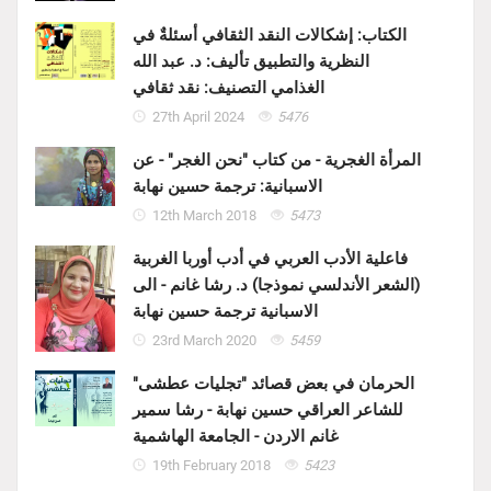
الكتاب: إشكالات النقد الثقافي أسئلةٌ في
النظرية والتطبيق تأليف: د. عبد الله
الغذامي التصنيف: نقد ثقافي
27th April 2024
5476
المرأة الغجرية - من كتاب "نحن الغجر" - عن
الاسبانية: ترجمة حسين نهابة
12th March 2018
5473
فاعلية الأدب العربي في أدب أوربا الغربية
(الشعر الأندلسي نموذجا) د. رشا غانم - الى
الاسبانية ترجمة حسين نهابة
23rd March 2020
5459
الحرمان في بعض قصائد "تجليات عطشى"
للشاعر العراقي حسين نهابة - رشا سمير
غانم الاردن - الجامعة الهاشمية
19th February 2018
5423