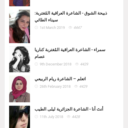
ذبيحة الشوق - الشاعرة العراقية المُغتربة:
سيناء الطائي
1st March 2019
4447
سمراء - الشاعرة العراقية المُغتربة كناريا
عصام
9th December 2018
4429
اتعلم – الشاعرة ريام الربيعي
26th February 2018
4429
أنتَ أنا - الشاعرة الجزائرية ليلى الطيب
11th July 2018
4428