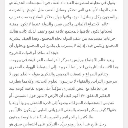
يقول في تحليله لمنظومة العنف: «العنف في المجتمعات الحديثة هو
عنف الدولة لأنها هي التي تحتكر وسائل العنف مثل الجيش والشرطة
والسجون وكل وسائل القوة، ولانها جهاز يحتكر السلاح بحسب تعريف
عالم الاجتماع الالماني ماكس فيبر، والدولة عندما لا تكون ممثلة
لسكانها تكون علاقتها بالمجتمع علاقة قمع وعنف. لذلك كانت هنالك
جرعات مستديمة من عنف الدولة تجاه المجتمع، وهذا العنف يتشربه
المجتمع ويكمن فيه، إذ إنه لا يتسرب بل يكمن في المجتمع ويحاول أن
يجد له منافذ أو قنوات للخروج».
ويعيد عالم الاجتماع ورئيس «مركز الدراسات العراقية» في بيروت،
هذا الانسداد التاريخي للخرائط العربية، إلى استيقاظ الهويات الصغرى
وتفاقم الصراع والتعصّب المذهبي والفكري بقوله «العلمانيون لا
يدرسون التراث، والفقهاء لا يدرسون العلوم الحديثة، وكلاهما يتطرف
في تعامله مع النص الديني»، مؤكداً على هوية ثقافية كونية تنبذ
التفكير المغلق: «لا أفهم كيف أن الأرض لا تدور حول الشمس، أو
تقديس الشخصيات المتوفاة، وصولاً إلى قدرة التشفي ببولها أو بقايا
جثتها؟ كيف يمكن لجسده بالمعنى الفيزيائي الطبي أن يكون خالياً من
البكتيريا والجراثيم والفيروسات؟ هذه هلوسة وجنون».
رحل فالح عبد الجبار وهو يردّد «التركيز على اختصاص ضيق هو