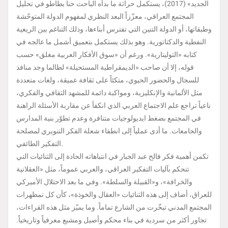
الجديد» (2017)، يستكمل حراثة ما بدأه الباحث حنا بطاطو في تحليل
المجتمع العراقي، معزّزاً البعد النظري لمفهوم الدولة المتوحّشة
وطبقاتها، أو الدولة التنين التي تفترس أبناءها، وذلك التناغم بين الريعية
النفطية والدكتاتورية. وهو بذلك يستكمل بتعميق أشمل ما عالجه في
كتابه «التوليتارية». ورغم أن «سوق الأفكار العربية مغلق» حسب
قوله، إلا أن صاحب «الديمقراطية المستحيلة» لطالما وجد منافذ
للسجال والحضور الحيوي، متكئاً على ثقافة عميقة، ولغات متعددة
مثل الألمانية والإنكليزية، ومواكبة دائمة للمشهد الثقافي والفكري،
ناعياً تراجع علم الاجتماع العربي الذي انكفأ عن مقاربة الأسئلة الراهنة
في المجتمع بضغط ايديولوجيات متنافرة وعدم تطوّر بنية المدارس
والجامعات. ما أدى عملياً إلى انطفاء شعلة الفكر التنويري لمصلحة
التفكير الطائفي.
تكمن أهمية فكر فالح عبد الجبار في انتباهاته الحادة إلى الثنائيات التي
تتحكم بآليات التفكير العراقي، والعربي عموماً، مثل «العقلانية
والخرافة»، و«القبيلة والسلطة». وفي ما بعد الاحتلال الأميركي
للعراق، أضاف إلى هذه الثنائيات «العقال والخوذة»، كأن كل تمظهرات
المجتمع المدني تبخّرت من الشارع تماماً. وما يميّز مثل هذه القراءات،
تجاور أكثر من سردية في بناء محكم وأصيل ومشبع معرفياً وتاريخياً.