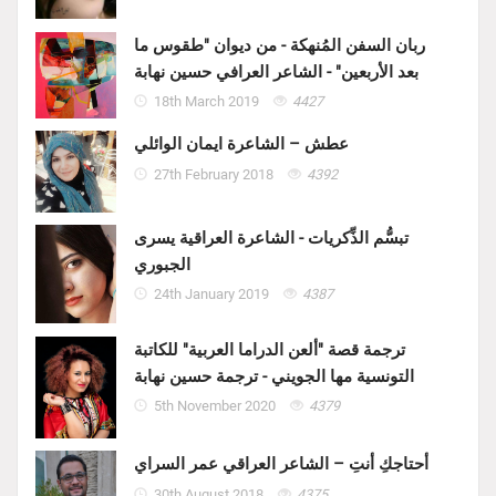
ربان السفن المُنهكة - من ديوان "طقوس ما
بعد الأربعين" - الشاعر العرافي حسين نهابة
18th March 2019
4427
عطش – الشاعرة ايمان الوائلي
27th February 2018
4392
تبسُّم الذِّكريات - الشاعرة العراقية يسرى
الجبوري
24th January 2019
4387
ترجمة قصة "ألعن الدراما العربية" للكاتبة
التونسية مها الجويني - ترجمة حسين نهابة
5th November 2020
4379
أحتاجكِ أنتِ – الشاعر العراقي عمر السراي
30th August 2018
4375