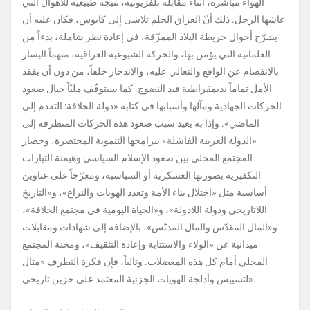
الهواء مباشرة، أثناء مقابلة تلفزيونية، نتيجة طبيعية للأهوال التي
عاشها الرجل. ذلك أنّ العراق الحلم تلاشى إلى كابوس، فكان عليه أن
يشرّح أحوال خريطة البلاد الممزّقة، في إعادة نظر شاملة، بدءاً من
العلمانية التي يؤمن بها، والحركة الشيوعية العراقية، متهماً اليسار
بالانفصام عن الواقع والتعالي عليه، والاندحار خلفاً، من دون أن يفقد
الأمل تماماً بديمقراطية قيد النضوج. كما سيتوقّف مليّاً حيال صعود
الحركات الجهادية ومآلها وأسبابها في كتابه «دولة الخلافة: التقدم إلى
الماضي». وإذا به يعيد سبب صعود هذه الحركات المتطرفة إلى
«الدولة العربية الفاشلة» ببرامجها التنموية المحتضرة، وحصار
المجتمع المحلي بين صعود الإسلام السياسي وهيمنة التيارات
التكفيرية بصورتها العسكرية أو السياسية، ومعرّجاً على عناوين
أساسية مثل «اختلال بناء الأمة وتعدد الهويات والنزاع»، و«التاريخ
اللاتاريخي ودولة اللادولة»، و«الحياة اليومية في مجتمع الخلافة»،
و«المال المقدّس والمال المدنّس»، بالإضافة إلى شهادات ومقابلات
ميدانية عن «الولاء والاستتابة وإعادة التثقيف»، ومحنة المجتمع
المحلي أمام كل هذه المعضلات. وتالياً، فإن فكرة التطرف «مثال
لتسييس وأدلجة الهويات الجزئية المعتمد على خزين تاريخي».