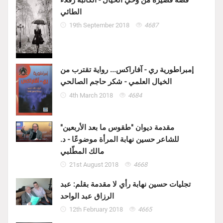
الطائي
19th September 2018
4687
إمبراطورية ري - آفاراكس... رواية تقترب من
الخيال العلمي - شكر حاجم الصالحي
4th March 2018
4684
مقدمة ديوان "طقوس ما بعد الأربعين"
للشاعر حسين نهابة المرأة موضوعًا - د.
مالك المطّلبي
21st August 2018
4668
تجليات حسين نهابة رأي لا مقدمة بقلم: عبد
الرزاق عبد الواحد
12th February 2018
4665