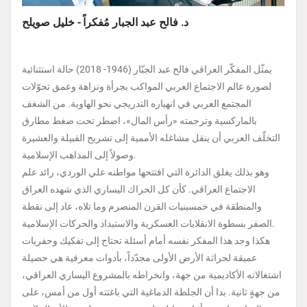
د. فالح عبد الجبار مُفكراً - خليل صويلح
يمثّل المفكّر العراقي فالح عبد الجبّار (1946- 2018) حالة استثنائية
لصورة عالم الاجتماع العربي المواكب بجرأة ونزاهة وعمق تحوّلات
المجتمع العربي في انهياره التدريجي نحو الهاوية. من الشغف
بالماركسية وترجمته «رأس المال»، اضطر تحت ضغط مطارق
التخلّف العربي أن ينقل مشاغله الأممية إلى تشريح القبيلة والعشيرة
وصولاً إلى المذاهب الإسلامية.
وهو بذلك يغلق الدائرة التي افتتحها مواطنه علي الوردي، رائد علم
الاجتماع العراقي. كأن كل الحراك اليساري الذي شهده العراق
والمنطقة في خمسينيات القرن المنصرم وما تلاه، عاد إلى نقطة
الصفر بسطوة الانقلابات العسكرية والاستبداد والحركات الإسلامية.
هكذا وجد هذا المفكر نفسه أمام أسئلة تحتاج إلى تفكيك وحفريات
عميقة لحراثة الأرض الأولى مجدّداً، بأدوات معرفية هي حصيلة
اشتغالاته الأكاديمية من جهة، وانخراطه بالمشروع اليساري العراقي،
من جهةٍ ثانية. بدا أن الجلطة الدماغية التي باغتته أول من أمس، على