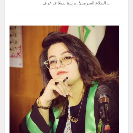
الظلامَ السرمديَّ. يرسمُ نفسًا قد عرف ...