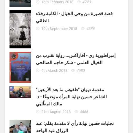
16th February 2018
4723
قصة قصيرة من وحي الخيال - الكاتبة رفلاء
الطائي
19th September 2018
4686
إمبراطورية ري - آفاراكس... رواية تقترب من
الخيال العلمي - شكر حاجم الصالحي
4th March 2018
4683
مقدمة ديوان "طقوس ما بعد الأربعين"
للشاعر حسين نهابة المرأة موضوعًا - د.
مالك المطّلبي
21st August 2018
4666
تجليات حسين نهابة رأي لا مقدمة بقلم: عبد
الرزاق عبد الواحد