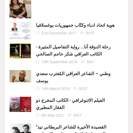
هوية اتحاد ادباء وكتّاب جمهوريات يوغسلافيا
31st December 2017
5070
رحلة الدوقة آنا... رواية التفاصيل المثيرة -
الكاتب العراقي شكر حاجم الصالحي
14th September 2018
5061
وطني – الشاعر العراقي المُغترب سعدي
يوسف
14th March 2018
5025
الفيلم الاثنوغرافي - الكاتب المخرج ذو
الفقار المطيري
6th May 2021
4931
"القصيدة الأخيرة للشاعر البريطاني تيد