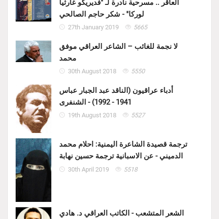
العاقر .. مسرحية نادرة لـ "فديريكو غارثيا
لوركا" - شكر حاجم الصالحي
27th January 2019
5665
لا نجمة للغائب – الشاعر العراقي موفق
محمد
30th August 2018
5550
أدباء عراقيون (الناقد عبد الجبار عباس
1941 - 1992) - الشنفرى
19th August 2018
5527
ترجمة قصيدة الشاعرة اليمنية: احلام محمد
الدميني - عن الاسبانية ترجمة حسين نهابة
30th April 2019
5518
الشعر المتشعب - الكاتب العراقي د. هادي