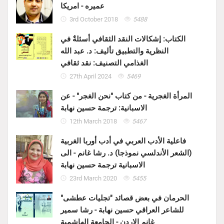
عميره - امريكا
3rd October 2018
5488
الكتاب: إشكالات النقد الثقافي أسئلةٌ في
النظرية والتطبيق تأليف: د. عبد الله
الغذامي التصنيف: نقد ثقافي
27th April 2024
5469
المرأة الغجرية - من كتاب "نحن الغجر" - عن
الاسبانية: ترجمة حسين نهابة
12th March 2018
5467
فاعلية الأدب العربي في أدب أوربا الغربية
(الشعر الأندلسي نموذجا) د. رشا غانم - الى
الاسبانية ترجمة حسين نهابة
23rd March 2020
5455
الحرمان في بعض قصائد "تجليات عطشى"
للشاعر العراقي حسين نهابة - رشا سمير
غانم الاردن - الجامعة الهاشمية