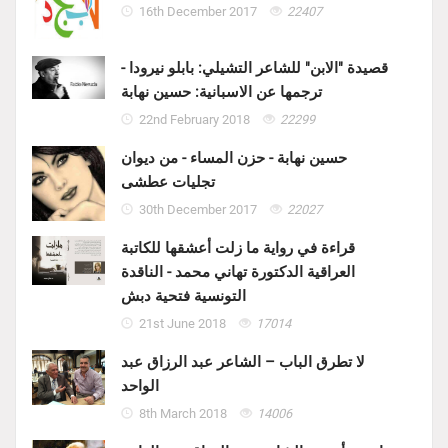
16th December 2017
22407
قصيدة "الابن" للشاعر التشيلي: بابلو نيرودا -
ترجمها عن الاسبانية: حسين نهابة
22nd February 2018
22299
حسين نهابة - حزن المساء - من ديوان
تجليات عطشى
30th December 2017
22027
قراءة في رواية ما زلت أعشقها للكاتبة
العراقية الدكتورة تهاني محمد - الناقدة
التونسية فتحية دبش
21st June 2018
17014
لا تطرق الباب – الشاعر عبد الرزاق عبد
الواحد
8th March 2018
14006