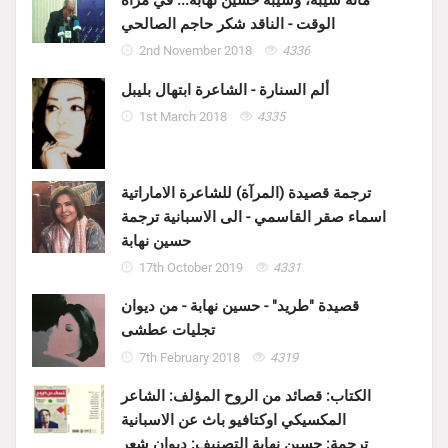
مائة شيبة، وشيبة حسين نهابة... في مرآة
الوقت - الناقد شكر حاجم الصالحي
2nd November 2018
4336
ألم السنارة - الشاعرة ابتهال بليبل
1st March 2018
4335
ترجمة قصيدة (المرآة) للشاعرة الاماراتية
اسماء صقر القاسمي - الى الاسبانية ترجمة
حسين نهابة
17th October 2019
4331
قصيدة "طريد" - حسين نهابة - من ديوان
تجليات عطشى
7th February 2018
4319
الكتاب: قصائد من الروح المؤلف: الشاعر
المكسيكي اوكتافيو باث عن الاسبانية
ترجمة: حسين نهابة التصنيف: ديوان شعر