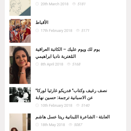
20th March 2018
5181
الأقباط
17th February 2018
5171
يوم لك ويوم عليك – الكاتبة العراقية
المُغتربة ناديا ابراهيمي
8th April 2018
5168
"نصف رغيف وكتاب" فدريكو غارثيا لوركا
عن الاسبانية ترجمة: حسين نهابة
10th February 2018
5140
العابثة - الشاعرة اللبنانية ريتا عسل هاشم
18th May 2018
5087