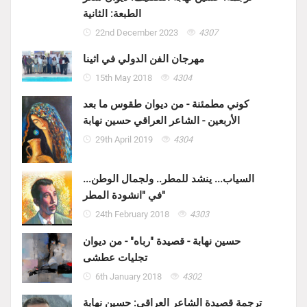
الطبعة: الثانية
22nd December 2023
4307
مهرجان الفن الدولي في اثينا
15th May 2018
4304
كوني مطمئنة - من ديوان طقوس ما بعد
الأربعين - الشاعر العراقي حسين نهابة
29th April 2019
4304
السياب... ينشد للمطر.. ولجمال الوطن...
في "انشودة المطر"
24th February 2018
4303
حسين نهابة - قصيدة "رباه" - من ديوان
تجليات عطشى
6th January 2018
4302
ترجمة قصيدة الشاعر العراقي: حسين نهابة