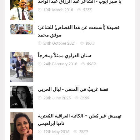
يا صبر أيوب - الشاعر عبد الرزاق عبد الواحد
19th March 2018
9755
قصيدة (أسمعت عن هذا القصاص) للشاعر:
موفق محمد
24th October 2021
9575
سنان العزاوي ممثلاً ومخرجاً
24th February 2018
8982
قصة غريبٌ في المنفى - ليال الحربي
28th June 2025
8659
تهميش غير مُعلن – الكاتبة العراقية المُغتربة
ناديا ابراهيمي
12th May 2018
7689