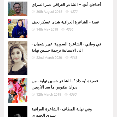
أحتاجكِ أنتِ – الشاعر العراقي عمر السراي
30th August 2018
4372
غصة - الشاعرة العراقية شذى عسكر نجف
14th May 2018
4366
قي وطني - الشاعرة السورية: عبير شعبان -
الى الاسبانية ترجمة حسين نهابة
22nd March 2020
4363
قصيدة "بغـداد " - الشاعر حسين نهابة - من
ديوان طقوس ما بعد الأربعين
12th March 2018
4360
وفي نهاية المطاف - الشاعرة العراقية
يسرى الجبوري