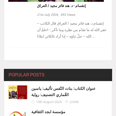
إنقسام - د. هند فائز مجيد / العراق
21st July 2026,
893
Views
إنقسام د. هند فائز مجيد / العراق ‏قال الكاتب –
غفر الله له ما تقدّم من نظره وما تأخّر :- ‏اعلمْ أن
الله – جلّ ثناؤه – إذا أراد بالكائن ابتلاءً ...
POPULAR POSTS
عنوان الكتاب: بنات النّفس تأليف: ياسين
الغُماري التصنيف: رواية
10th August 2024
22446
مؤسسة ابجد الثقافية