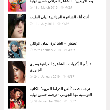
بعد الأربعين" - الشاعر العرافي حسين نهابة
18th March 2019
4425
أنتَ أنا - الشاعرة الجزائرية ليلى الطيب
11th July 2018
4424
عطش – الشاعرة ايمان الوائلي
27th February 2018
4391
تبسُّم الذِّكريات - الشاعرة العراقية يسرى
الجبوري
24th January 2019
4387
ترجمة قصة "ألعن الدراما العربية" للكاتبة
التونسية مها الجويني - ترجمة حسين نهابة
5th November 2020
4377