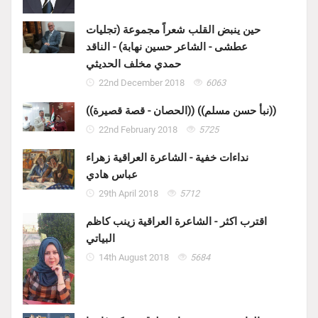
حين ينبض القلب شعراً مجموعة (تجليات
عطشى - الشاعر حسين نهابة) - الناقد
حمدي مخلف الحديثي
22nd December 2018
6063
((الحصان - قصة قصيرة)) ((نبأ حسن مسلم))
22nd February 2018
5725
نداءات خفية - الشاعرة العراقية زهراء
عباس هادي
29th April 2018
5712
اقترب اكثر - الشاعرة العراقية زينب كاظم
البياتي
14th August 2018
5684