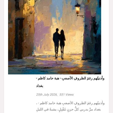
وأدنيتُهم رغمَ الظروفِ الأصعبِ - هبة حامد كاظم -
بغداد
25th July 2026,
551
Views
، وأدنيتُهم رغمَ الظروفِ الأصعبِ هبة حامد كاظم -
بغداد مرَّ بدربي كلُّ حزنٍ مُقْبِلٍ، يشبهُ في الليلِ