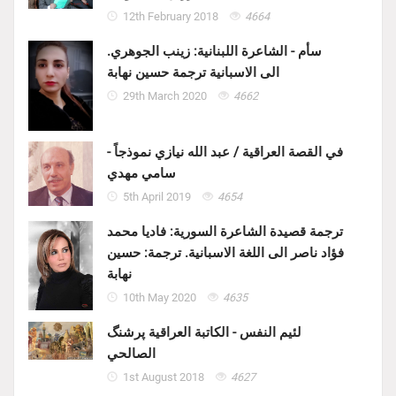
12th February 2018
4664
سأم - الشاعرة اللبنانية: زينب الجوهري.
الى الاسبانية ترجمة حسين نهابة
29th March 2020
4662
في القصة العراقية / عبد الله نيازي نموذجاً -
سامي مهدي
5th April 2019
4654
ترجمة قصيدة الشاعرة السورية: فاديا محمد
فؤاد ناصر الى اللغة الاسبانية. ترجمة: حسين
نهابة
10th May 2020
4635
لئيم النفس - الكاتبة العراقية پرشنگ
الصالحي
1st August 2018
4627