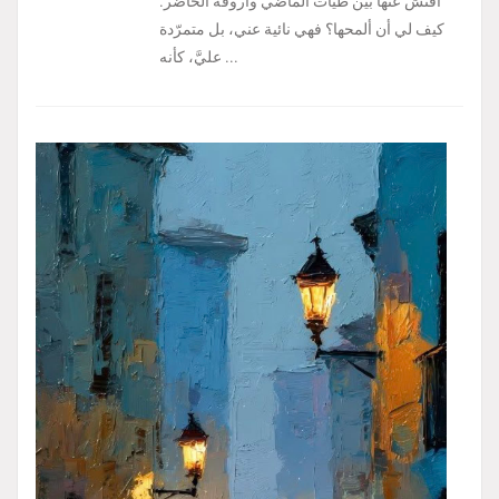
أفتّش عنها بين طيّات الماضي وأروقة الحاضر.
كيف لي أن ألمحها؟ فهي نائية عني، بل متمرّدة
عليَّ، كأنه ...