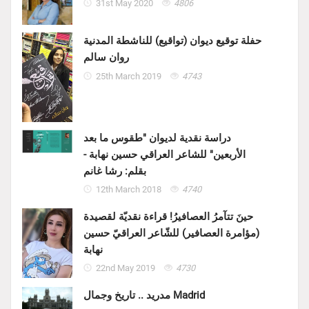
31st May 2020
4806
حفلة توقيع ديوان (تواقيع) للناشطة المدنية
روان سالم
25th March 2019
4743
دراسة نقدية لديوان "طقوس ما بعد
الأربعين" للشاعر العراقي حسين نهابة -
بقلم: رشا غانم
12th March 2018
4740
حينَ تتآمرُ العصافيرُ! قراءة نقديّة لقصيدة
(مؤامرة العصافير) للشّاعر العراقيّ حسين
نهابة
22nd May 2019
4730
مدريد .. تاريخ وجمال Madrid