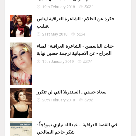
19th February 2018
5421
فكرة عن الظلام - الشاعرة العراقية ايناس
فيليب.
21st May 2018
5234
جنات الياسمين - الشاعرة العراقية : لمياء
الجراح - عن الاسبانية ترجمة حسين نهابة
15th January 2019
5204
سعاد حسني.. السندريلا التي لن تتكرر
20th February 2018
5202
في القصة العراقية... عبدالله نيازي نموذجاً -
شكر حاجم الصالحي