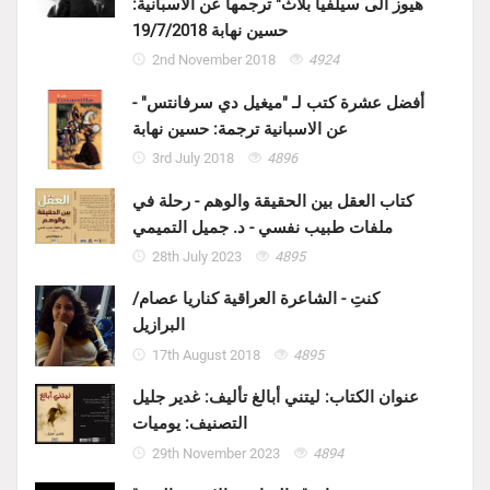
هيوز الى سيلفيا بلاث" ترجمها عن الاسبانية:
حسين نهابة 19/7/2018
2nd November 2018
4924
أفضل عشرة كتب لـ "ميغيل دي سرفانتس" -
عن الاسبانية ترجمة: حسين نهابة
3rd July 2018
4896
كتاب العقل بين الحقيقة والوهم - رحلة في
ملفات طبيب نفسي - د. جميل التميمي
28th July 2023
4895
كنتِ - الشاعرة العراقية كناريا عصام/
البرازيل
17th August 2018
4895
عنوان الكتاب: ليتني أبالغ تأليف: غدير جليل
التصنيف: يوميات
29th November 2023
4894