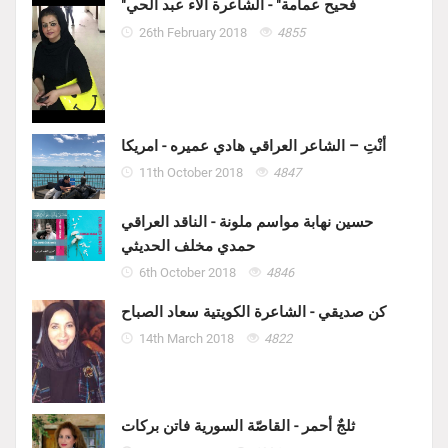
"فحيح عمامة" - الشاعرة الاء عبد الحي
26th February 2018
4855
أنْتِ – الشاعر العراقي هادي عميره - امريكا
11th October 2018
4847
حسين نهابة مواسم ملونة - الناقد العراقي
حمدي مخلف الحديثي
6th October 2018
4846
كن صديقي - الشاعرة الكويتية سعاد الصباح
14th March 2018
4822
ثلجٌ أحمر - القاصّة السورية فاتن بركات