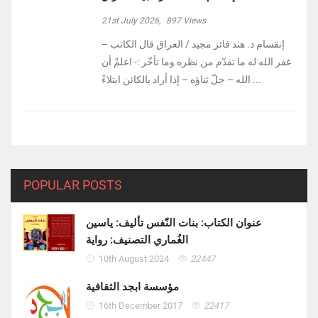
21st July 2026,
897
Views
إنقسام د. هند فائز مجيد / العراق ‏قال الكاتب –
غفر الله له ما تقدّم من نظره وما تأخّر :- ‏اعلمْ أن
الله – جلّ ثناؤه – إذا أراد بالكائن ابتلاءً ...
POPULAR POSTS
عنوان الكتاب: بنات النّفس تأليف: ياسين
الغُماري التصنيف: رواية
10th August 2024
22447
مؤسسة ابجد الثقافية
16th December 2017
22417