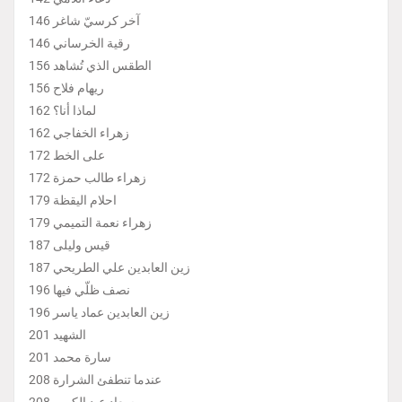
آخر كرسيّ شاغر 146
رقية الخرساني 146
الطقس الذي تُشاهد 156
ريهام فلاح 156
لماذا أنا؟ 162
زهراء الخفاجي 162
على الخط 172
زهراء طالب حمزة 172
احلام اليقظة 179
زهراء نعمة التميمي 179
قيس وليلى 187
زين العابدين علي الطريحي 187
نصف ظلّي فيها 196
زين العابدين عماد ياسر 196
الشهيد 201
سارة محمد 201
عندما تنطفئ الشرارة 208