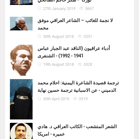
لوركا" - شكر حاجم الصالحي
27th January 2019
5667
لا نجمة للغائب – الشاعر العراقي موفق
محمد
30th August 2018
5551
أدباء عراقيون (الناقد عبد الجبار عباس
1941 - 1992) - الشنفرى
19th August 2018
5528
ترجمة قصيدة الشاعرة اليمنية: احلام محمد
الدميني - عن الاسبانية ترجمة حسين نهابة
30th April 2019
5519
الشعر المتشعب - الكاتب العراقي د. هادي
عميره - امريكا