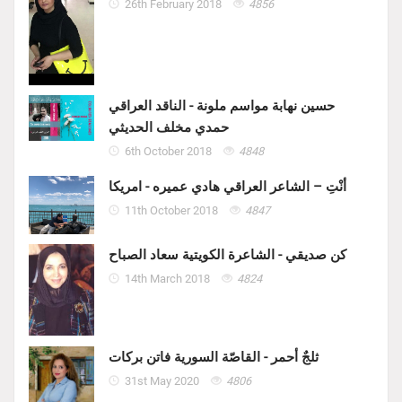
26th February 2018
4856
حسين نهابة مواسم ملونة - الناقد العراقي
حمدي مخلف الحديثي
6th October 2018
4848
أنْتِ – الشاعر العراقي هادي عميره - امريكا
11th October 2018
4847
كن صديقي - الشاعرة الكويتية سعاد الصباح
14th March 2018
4824
ثلجٌ أحمر - القاصّة السورية فاتن بركات
31st May 2020
4806