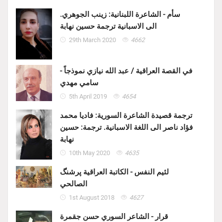
سأم - الشاعرة اللبنانية: زينب الجوهري.
الى الاسبانية ترجمة حسين نهابة
29th March 2020
4662
في القصة العراقية / عبد الله نيازي نموذجاً -
سامي مهدي
5th April 2019
4654
ترجمة قصيدة الشاعرة السورية: فاديا محمد
فؤاد ناصر الى اللغة الاسبانية. ترجمة: حسين
نهابة
10th May 2020
4635
لئيم النفس - الكاتبة العراقية پرشنگ
الصالحي
1st August 2018
4627
قرار - الشاعر السوري حسن جقمرة