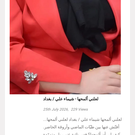
لعلني ألمحها - شيماء علي / بغداد
25th July 2026,
229
Views
لعلني ألمحها شيماء علي / بغداد لعلني ألمحها...
أفتّش عنها بين طيّات الماضي وأروقة الحاضر.
كيف لي أن ألمحها؟ فهي نائية عني، بل متمرّدة