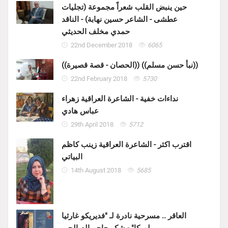
حين ينبض القلب شعراً مجموعة (تجليات
عطشى - الشاعر حسين نهابة) - الناقد
حمدي مخلف الحديثي
22nd December 2018
6065
((الحصان - قصة قصيرة)) ((نبأ حسن مسلم))
22nd February 2018
5730
نداءات خفية - الشاعرة العراقية زهراء
عباس هادي
29th April 2018
5712
اقترب اكثر - الشاعرة العراقية زينب كاظم
البياتي
14th August 2018
5685
العاقر .. مسرحية نادرة لـ "فديريكو غارثيا