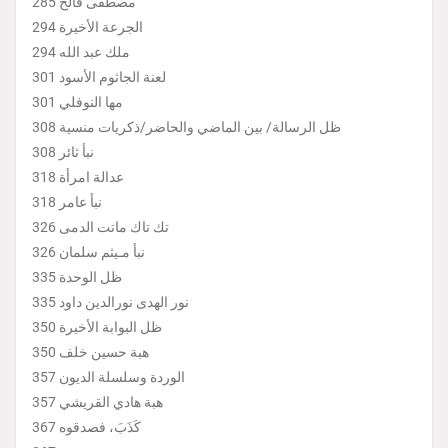
مصطفى فالح 285
الجرعة الأخيرة 294
ملك عبد الله 294
لعنة الجاثوم الأسود 301
مها النوفلي 301
ظل الرسالة/ بين الماضي والحاضر/ذكريات منسية 308
نبأ ثائر 308
عدالة امرأة 318
نبأ عامر 318
تك تاك ماتت الدمى 326
نبأ مـيثم سلمان 326
ظل الوحدة 335
نور الهدى نورالدين داود 335
ظل البوابة الأخيرة 350
هبة حسين خلف 350
الوردة وسلسلة الديون 357
هبة هادي القريشي 357
كَذَبَ، فصدقوه 367