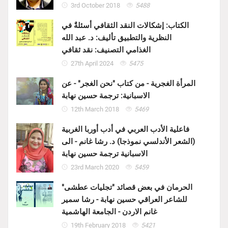
3rd October 2018
5488
الكتاب: إشكالات النقد الثقافي أسئلةٌ في
النظرية والتطبيق تأليف: د. عبد الله
الغذامي التصنيف: نقد ثقافي
27th April 2024
5475
المرأة الغجرية - من كتاب "نحن الغجر" - عن
الاسبانية: ترجمة حسين نهابة
12th March 2018
5469
فاعلية الأدب العربي في أدب أوربا الغربية
(الشعر الأندلسي نموذجا) د. رشا غانم - الى
الاسبانية ترجمة حسين نهابة
23rd March 2020
5459
الحرمان في بعض قصائد "تجليات عطشى"
للشاعر العراقي حسين نهابة - رشا سمير
غانم الاردن - الجامعة الهاشمية
19th February 2018
5421