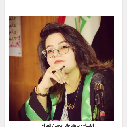
إنقسام - د. هند فائز مجيد / العراق