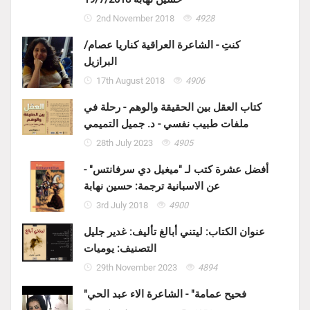
2nd November 2018
4928
كنتِ - الشاعرة العراقية كناريا عصام/
البرازيل
17th August 2018
4906
كتاب العقل بين الحقيقة والوهم - رحلة في
ملفات طبيب نفسي - د. جميل التميمي
28th July 2023
4905
أفضل عشرة كتب لـ "ميغيل دي سرفانتس" -
عن الاسبانية ترجمة: حسين نهابة
3rd July 2018
4900
عنوان الكتاب: ليتني أبالغ تأليف: غدير جليل
التصنيف: يوميات
29th November 2023
4894
"فحيح عمامة" - الشاعرة الاء عبد الحي