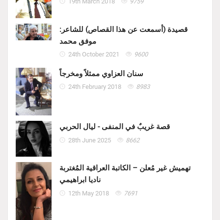
19th March 2018
9759
قصيدة (أسمعت عن هذا القصاص) للشاعر:
موفق محمد
24th October 2021
9600
سنان العزاوي ممثلاً ومخرجاً
24th February 2018
8983
قصة غريبٌ في المنفى - ليال الحربي
28th June 2025
8662
تهميش غير مُعلن – الكاتبة العراقية المُغتربة
ناديا ابراهيمي
12th May 2018
7691