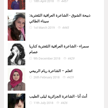
18th April 2018
4457
ذبيحة الشوق - الشاعرة العراقية المُغتربة:
سيناء الطائي
1st March 2019
4445
سمراء - الشاعرة العراقية المُغتربة كناريا
عصام
9th December 2018
4429
اتعلم – الشاعرة ريام الربيعي
26th February 2018
4429
أنتَ أنا - الشاعرة الجزائرية ليلى الطيب
11th July 2018
4426