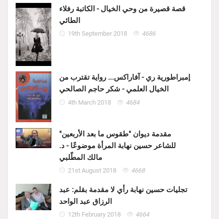
قصة قصيرة من وحي الخيال - الكاتبة رفلاء
الطائي
19th September 2018
4686
إمبراطورية ري - آفاراكس... رواية تقترب من
الخيال العلمي - شكر حاجم الصالحي
4th March 2018
4684
مقدمة ديوان "طقوس ما بعد الأربعين"
للشاعر حسين نهابة المرأة موضوعًا - د.
مالك المطّلبي
21st August 2018
4668
تجليات حسين نهابة رأي لا مقدمة بقلم: عبد
الرزاق عبد الواحد
12th February 2018
4664