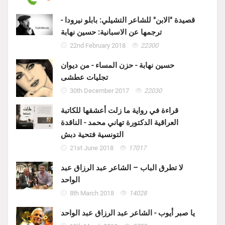
قصيدة "الابن" للشاعر التشيلي: بابلو نيرودا -
ترجمها عن الاسبانية: حسين نهابة
22nd February 2018
22300
حسين نهابة - حزن المساء - من ديوان
تجليات عطشى
30th December 2017
22030
قراءة في رواية ما زلت أعشقها للكاتبة
العراقية الدكتورة تهاني محمد - الناقدة
التونسية فتحية دبش
21st June 2018
17017
لا تطرق الباب – الشاعر عبد الرزاق عبد
الواحد
8th March 2018
14028
يا صبر أيوب - الشاعر عبد الرزاق عبد الواحد