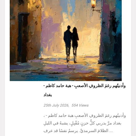
وأدنيتُهم رغمَ الظروفِ الأصعبِ - هبة حامد كاظم -
بغداد
25th July 2026,
554
Views
، وأدنيتُهم رغمَ الظروفِ الأصعبِ هبة حامد كاظم -
بغداد مرَّ بدربي كلُّ حزنٍ مُقْبِلٍ، يشبهُ في الليلِ
الظلامَ السرمديَّ. يرسمُ نفسًا قد عرف ...