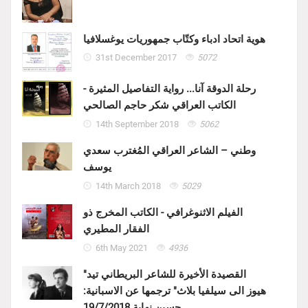
هوية اتحاد ادباء وكتّاب جمهوريات يوغسلافيا
31st December 2017
5072
رحلة الدوقة آنا... رواية التفاصيل المثيرة -
الكاتب العراقي شكر حاجم الصالحي
14th September 2018
5062
وطني – الشاعر العراقي المُغترب سعدي
يوسف
14th March 2018
5029
الفيلم الاثنوغرافي - الكاتب المخرج ذو
الفقار المطيري
6th May 2021
4936
"القصيدة الأخيرة للشاعر البريطاني تيد
هيوز الى سيلفيا بلاث" ترجمها عن الاسبانية:
حسين نهابة 19/7/2018