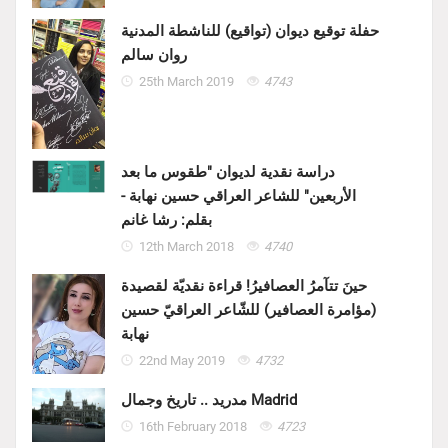
حفلة توقيع ديوان (تواقيع) للناشطة المدنية
روان سالم
25th March 2019
4743
دراسة نقدية لديوان "طقوس ما بعد
الأربعين" للشاعر العراقي حسين نهابة -
بقلم: رشا غانم
12th March 2018
4740
حينَ تتآمرُ العصافيرُ! قراءة نقديّة لقصيدة
(مؤامرة العصافير) للشّاعر العراقيّ حسين
نهابة
22nd May 2019
4732
مدريد .. تاريخ وجمال Madrid
16th February 2018
4723