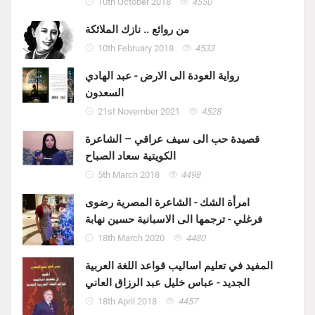
10th October 2018
4550
من روائع .. نازك الملائكة
10th February 2018
4533
رواية العودة الى الارض - عبد الهادي
السعدون
21st November 2021
4528
قصيدة حب الى سيف عراقي – الشاعرة
الكويتية سعاد الصباح
5th March 2018
4498
امرأة الشك - الشاعرة المصرية رضوى
فرغلي - ترجمها الى الاسبانية حسين نهابة
18th March 2020
4480
المفيد في تعليم اساليب قواعد اللغة العربية
الجديد - عباس خليل عبد الرزاق العاني
18th April 2018
4457