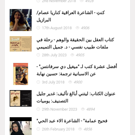
2nd November 2018
4928
كنتِ - الشاعرة العراقية كناريا عصام/
البرازيل
17th August 2018
4906
كتاب العقل بين الحقيقة والوهم - رحلة في
ملفات طبيب نفسي - د. جميل التميمي
28th July 2023
4905
أفضل عشرة كتب لـ "ميغيل دي سرفانتس" -
عن الاسبانية ترجمة: حسين نهابة
3rd July 2018
4900
عنوان الكتاب: ليتني أبالغ تأليف: غدير جليل
التصنيف: يوميات
29th November 2023
4894
"فحيح عمامة" - الشاعرة الاء عبد الحي
26th February 2018
4856