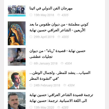
مهرجان الفن الدولي في اثينا
15th May 2018
4305
كوني مطمئنة - من ديوان طقوس ما بعد
الأربعين - الشاعر العراقي حسين نهابة
29th April 2019
4305
حسين نهابة - قصيدة "رباه" - من ديوان
تجليات عطشى
6th January 2018
4304
السياب... ينشد للمطر.. ولجمال الوطن...
في "انشودة المطر"
24th February 2018
4304
ترجمة قصيدة الشاعر العراقي: حسين نهابة
الى اللغة الاسبانية. ترجمة: حسين نهابة
13th May 2020
4285