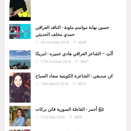
حسين نهابة مواسم ملونة - الناقد العراقي
حمدي مخلف الحديثي
6th October 2018
4848
أنْتِ – الشاعر العراقي هادي عميره - امريكا
11th October 2018
4847
كن صديقي - الشاعرة الكويتية سعاد الصباح
14th March 2018
4824
ثلجٌ أحمر - القاصّة السورية فاتن بركات
31st May 2020
4806