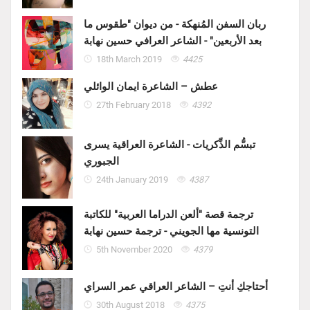
ربان السفن المُنهكة - من ديوان "طقوس ما
بعد الأربعين" - الشاعر العرافي حسين نهابة
18th March 2019
4425
عطش – الشاعرة ايمان الوائلي
27th February 2018
4392
تبسُّم الذِّكريات - الشاعرة العراقية يسرى
الجبوري
24th January 2019
4387
ترجمة قصة "ألعن الدراما العربية" للكاتبة
التونسية مها الجويني - ترجمة حسين نهابة
5th November 2020
4379
أحتاجكِ أنتِ – الشاعر العراقي عمر السراي
30th August 2018
4375