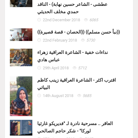
عطشى - الشاعر حسين نهابة) - الناقد
حمدي مخلف الحديثي
22nd December 2018
6065
((الحصان - قصة قصيرة)) ((نبأ حسن مسلم))
22nd February 2018
5730
نداءات خفية - الشاعرة العراقية زهراء
عباس هادي
29th April 2018
5712
اقترب اكثر - الشاعرة العراقية زينب كاظم
البياتي
14th August 2018
5685
العاقر .. مسرحية نادرة لـ "فديريكو غارثيا
لوركا" - شكر حاجم الصالحي