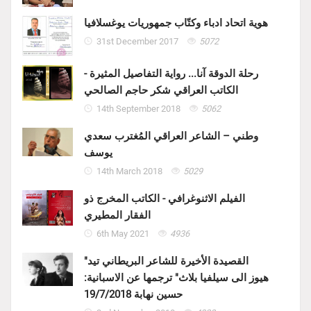
هوية اتحاد ادباء وكتّاب جمهوريات يوغسلافيا
31st December 2017
5072
رحلة الدوقة آنا... رواية التفاصيل المثيرة -
الكاتب العراقي شكر حاجم الصالحي
14th September 2018
5062
وطني – الشاعر العراقي المُغترب سعدي
يوسف
14th March 2018
5029
الفيلم الاثنوغرافي - الكاتب المخرج ذو
الفقار المطيري
6th May 2021
4936
"القصيدة الأخيرة للشاعر البريطاني تيد
هيوز الى سيلفيا بلاث" ترجمها عن الاسبانية:
حسين نهابة 19/7/2018