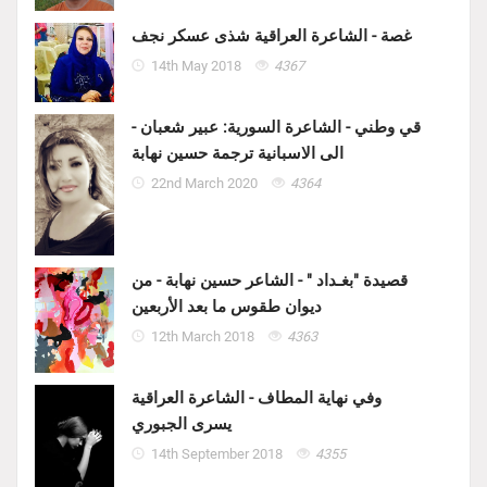
غصة - الشاعرة العراقية شذى عسكر نجف
14th May 2018
4367
قي وطني - الشاعرة السورية: عبير شعبان -
الى الاسبانية ترجمة حسين نهابة
22nd March 2020
4364
قصيدة "بغـداد " - الشاعر حسين نهابة - من
ديوان طقوس ما بعد الأربعين
12th March 2018
4363
وفي نهاية المطاف - الشاعرة العراقية
يسرى الجبوري
14th September 2018
4355