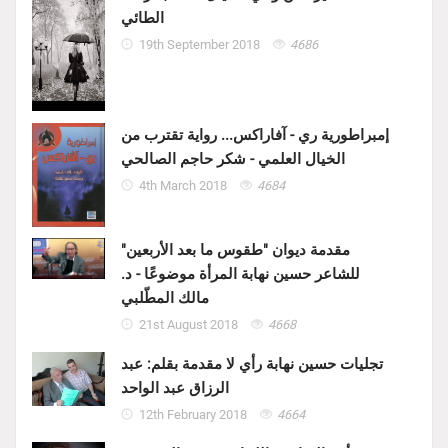
الطائي
19th September 2018
4686
إمبراطورية ري - آفاراكس... رواية تقترب من
الخيال العلمي - شكر حاجم الصالحي
4th March 2018
4684
مقدمة ديوان "طقوس ما بعد الأربعين"
للشاعر حسين نهابة المرأة موضوعًا - د.
مالك المطّلبي
21st August 2018
4668
تجليات حسين نهابة رأي لا مقدمة بقلم: عبد
الرزاق عبد الواحد
12th February 2018
4664