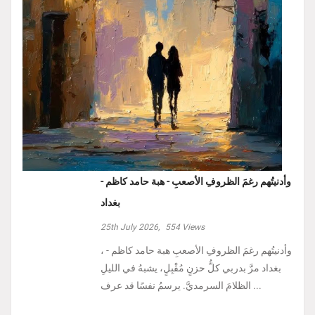
وأدنيتُهم رغمَ الظروفِ الأصعبِ - هبة حامد كاظم -
بغداد
25th July 2026,
554
Views
، وأدنيتُهم رغمَ الظروفِ الأصعبِ هبة حامد كاظم -
بغداد مرَّ بدربي كلُّ حزنٍ مُقْبِلٍ، يشبهُ في الليلِ
الظلامَ السرمديَّ. يرسمُ نفسًا قد عرف ...