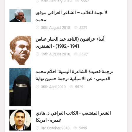
27th January 2019
5667
لا نجمة للغائب – الشاعر العراقي موفق
محمد
30th August 2018
5551
أدباء عراقيون (الناقد عبد الجبار عباس
1941 - 1992) - الشنفرى
19th August 2018
5528
ترجمة قصيدة الشاعرة اليمنية: احلام محمد
الدميني - عن الاسبانية ترجمة حسين نهابة
30th April 2019
5519
الشعر المتشعب - الكاتب العراقي د. هادي
عميره - امريكا
3rd October 2018
5488