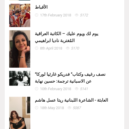
الأقباط
17th February 2018
5172
يوم لك ويوم عليك – الكاتبة العراقية
المُغتربة ناديا ابراهيمي
8th April 2018
5170
"نصف رغيف وكتاب" فدريكو غارثيا لوركا
عن الاسبانية ترجمة: حسين نهابة
10th February 2018
5141
العابثة - الشاعرة اللبنانية ريتا عسل هاشم
18th May 2018
5087