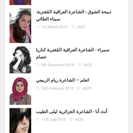
ذبيحة الشوق - الشاعرة العراقية المُغتربة:
سيناء الطائي
1st March 2019
4445
سمراء - الشاعرة العراقية المُغتربة كناريا
عصام
9th December 2018
4429
اتعلم – الشاعرة ريام الربيعي
26th February 2018
4429
أنتَ أنا - الشاعرة الجزائرية ليلى الطيب
11th July 2018
4426