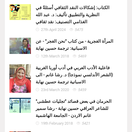
الكتاب: إشكالات النقد الثقافي أسئلةٌ في
النظرية والتطبيق تأليف: د. عبد الله
الغذامي التصنيف: نقد ثقافي
27th April 2024
5475
المرأة الغجرية - من كتاب "نحن الغجر" - عن
الاسبانية: ترجمة حسين نهابة
12th March 2018
5469
فاعلية الأدب العربي في أدب أوربا الغربية
(الشعر الأندلسي نموذجا) د. رشا غانم - الى
الاسبانية ترجمة حسين نهابة
23rd March 2020
5459
الحرمان في بعض قصائد "تجليات عطشى"
للشاعر العراقي حسين نهابة - رشا سمير
غانم الاردن - الجامعة الهاشمية
19th February 2018
5421