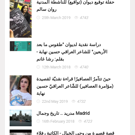
حفلة توقيع ديوان (تواقيع) للناشطة المدنية
روان سالم
25th March 2019
4743
دراسة نقدية لديوان "طقوس ما بعد
الأربعين" للشاعر العراقي حسين نهابة -
بقلم: رشا غانم
12th March 2018
4740
حينَ تتآمرُ العصافيرُ! قراءة نقديّة لقصيدة
(مؤامرة العصافير) للشّاعر العراقيّ حسين
نهابة
22nd May 2019
4732
مدريد .. تاريخ وجمال Madrid
16th February 2018
4723
قصة قصيرة من وحي الخيال - الكاتبة رفلاء