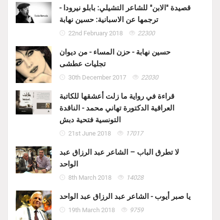
قصيدة "الابن" للشاعر التشيلي: بابلو نيرودا -
ترجمها عن الاسبانية: حسين نهابة
22nd February 2018
22300
حسين نهابة - حزن المساء - من ديوان
تجليات عطشى
30th December 2017
22030
قراءة في رواية ما زلت أعشقها للكاتبة
العراقية الدكتورة تهاني محمد - الناقدة
التونسية فتحية دبش
21st June 2018
17017
لا تطرق الباب – الشاعر عبد الرزاق عبد
الواحد
8th March 2018
14028
يا صبر أيوب - الشاعر عبد الرزاق عبد الواحد
19th March 2018
9759