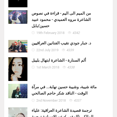
من الميم الى اليم - قراءة في نصوص
الشاعرة مروه العميدي - محمود عبيد
حسين/بابل
19th February 2018
4342
د. جبار جودي نقيب الفنانين العراقيين
22nd July 2019
4339
ألم السنارة - الشاعرة ابتهال بليبل
1st March 2018
4338
مائة شيبة، وشيبة حسين نهابة... في مرآة
الوقت - الناقد شكر حاجم الصالحي
2nd November 2018
4337
ترجمة قصيدة الشاعرة العراقية: علياء
المالكي (المقهى)- عن الاسبانية ترجمة