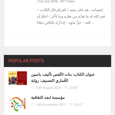
21st July 2026,
897
Views
إنقسام د. هند فائز مجيد / العراق ‏قال الكاتب –
غفر الله له ما تقدّم من نظره وما تأخّر :- ‏اعلمْ أن
الله – جلّ ثناؤه – إذا أراد بالكائن ابتلاءً ...
POPULAR POSTS
عنوان الكتاب: بنات النّفس تأليف: ياسين
الغُماري التصنيف: رواية
10th August 2024
22447
مؤسسة ابجد الثقافية
16th December 2017
22417