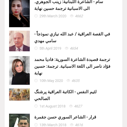
سأم - الشاعرة اللبنانية: زينب الجوهري.
الى الاسبانية ترجمة حسين نهابة
29th March 2020
4662
في القصة العراقية / عبد الله نيازي نموذجاً -
سامي مهدي
5th April 2019
4654
ترجمة قصيدة الشاعرة السورية: فاديا محمد
فؤاد ناصر الى اللغة الاسبانية. ترجمة: حسين
نهابة
10th May 2020
4635
لئيم النفس - الكاتبة العراقية پرشنگ
الصالحي
1st August 2018
4627
قرار - الشاعر السوري حسن جقمرة
13th March 2018
4616