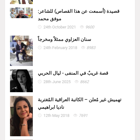
قصيدة (أسمعت عن هذا القصاص) للشاعر:
موفق محمد
24th October 2021
9600
سنان العزاوي ممثلاً ومخرجاً
24th February 2018
8983
قصة غريبٌ في المنفى - ليال الحربي
28th June 2025
8662
تهميش غير مُعلن – الكاتبة العراقية المُغتربة
ناديا ابراهيمي
12th May 2018
7691