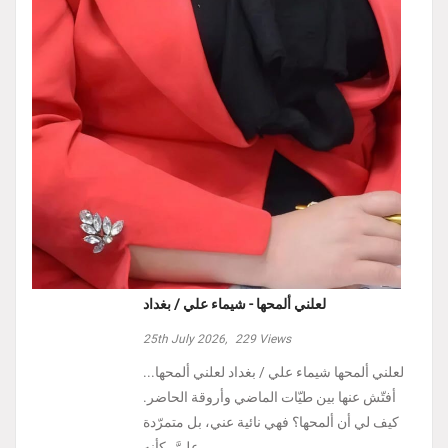
لعلني ألمحها - شيماء علي / بغداد
25th July 2026,
229
Views
لعلني ألمحها شيماء علي / بغداد لعلني ألمحها...
أفتّش عنها بين طيّات الماضي وأروقة الحاضر.
كيف لي أن ألمحها؟ فهي نائية عني، بل متمرّدة
عليَّ، كأنه ...