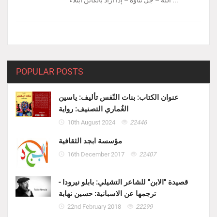
الله – جلّ ثناؤه – إذا أراد بالكائن ابتلاءً ...
POPULAR POSTS
عنوان الكتاب: بنات النّفس تأليف: ياسين
الغُماري التصنيف: رواية
10th August 2024
22446
مؤسسة ابجد الثقافية
16th December 2017
22407
قصيدة "الابن" للشاعر التشيلي: بابلو نيرودا -
ترجمها عن الاسبانية: حسين نهابة
22nd February 2018
22299