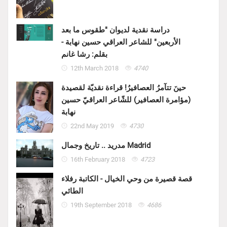
دراسة نقدية لديوان "طقوس ما بعد
الأربعين" للشاعر العراقي حسين نهابة -
بقلم: رشا غانم
12th March 2018
4740
حينَ تتآمرُ العصافيرُ! قراءة نقديّة لقصيدة
(مؤامرة العصافير) للشّاعر العراقيّ حسين
نهابة
22nd May 2019
4730
مدريد .. تاريخ وجمال Madrid
16th February 2018
4723
قصة قصيرة من وحي الخيال - الكاتبة رفلاء
الطائي
19th September 2018
4686