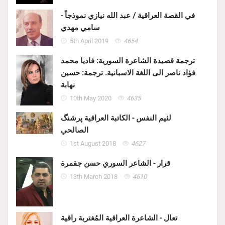
في القصة العراقية / عبد الله نيازي نموذجاً -
سامي مهدي
5th April 2019
4654
ترجمة قصيدة الشاعرة السورية: فاديا محمد
فؤاد ناصر الى اللغة الاسبانية. ترجمة: حسين
نهابة
10th May 2020
4635
لئيم النفس - الكاتبة العراقية پرشنگ
الصالحي
1st August 2018
4627
قرار - الشاعر السوري حسن جقمرة
13th March 2018
4610
تعال - الشاعرة العراقية المُغتربة راقية