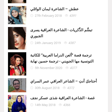
عطش – الشاعرة ايمان الوائلي
27th February 2018
4391
تبسُّم الذِّكريات - الشاعرة العراقية يسرى
الجبوري
24th January 2019
4387
ترجمة قصة "ألعن الدراما العربية" للكاتبة
التونسية مها الجويني - ترجمة حسين نهابة
5th November 2020
4377
أحتاجكِ أنتِ – الشاعر العراقي عمر السراي
30th August 2018
4372
غصة - الشاعرة العراقية شذى عسكر نجف
14th May 2018
4366