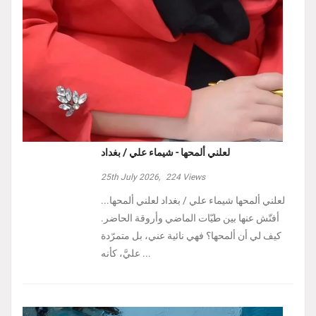
لعلني ألمحها - شيماء علي / بغداد
25th July 2026,
224
Views
لعلني ألمحها شيماء علي / بغداد لعلني ألمحها...
أفتّش عنها بين طيّات الماضي وأروقة الحاضر.
كيف لي أن ألمحها؟ فهي نائية عني، بل متمرّدة
عليَّ، كأنه ...