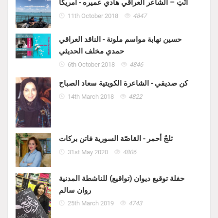
أنْتِ – الشاعر العراقي هادي عميره - امريكا
11th October 2018
4847
حسين نهابة مواسم ملونة - الناقد العراقي
حمدي مخلف الحديثي
6th October 2018
4846
كن صديقي - الشاعرة الكويتية سعاد الصباح
14th March 2018
4822
ثلجٌ أحمر - القاصّة السورية فاتن بركات
31st May 2020
4806
حفلة توقيع ديوان (تواقيع) للناشطة المدنية
روان سالم
25th March 2019
4743