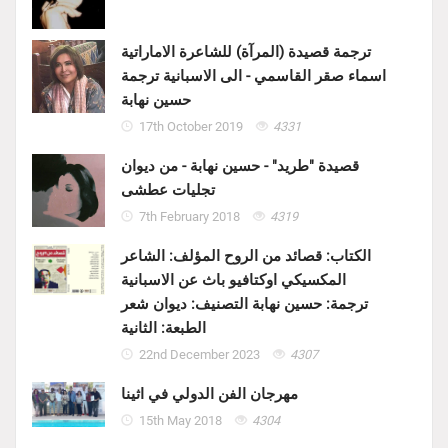
ترجمة قصيدة (المرآة) للشاعرة الاماراتية
اسماء صقر القاسمي - الى الاسبانية ترجمة
حسين نهابة
17th October 2019
4331
قصيدة "طريد" - حسين نهابة - من ديوان
تجليات عطشى
7th February 2018
4319
الكتاب: قصائد من الروح المؤلف: الشاعر
المكسيكي اوكتافيو باث عن الاسبانية
ترجمة: حسين نهابة التصنيف: ديوان شعر
الطبعة: الثانية
22nd December 2023
4307
مهرجان الفن الدولي في اثينا
15th May 2018
4304