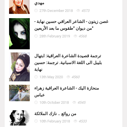
مهدي
27th December 2018
4573
غصن زيتون - الشاعر العراقي حسين نهابة -
من ديوان "طقوس ما بعد الأربعين"
28th February 2019
4568
ترجمة قصيدة الشاعرة العراقية: ابتهال
بليبل الى اللغة الاسبانية. ترجمة: حسين
نهابة
13th May 2020
4560
منحازة اليك - الشاعرة العراقية زهراء
عباس
10th October 2018
4545
من روائع .. نازك الملائكة
10th February 2018
4533