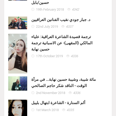
حسين/بابل
19th February 2018
4342
د. جبار جودي نقيب الفنانين العراقيين
22nd July 2019
4337
ترجمة قصيدة الشاعرة العراقية: علياء
المالكي (المقهى)- عن الاسبانية ترجمة
حسين نهابة
17th October 2019
4336
مائة شيبة، وشيبة حسين نهابة... في مرآة
الوقت - الناقد شكر حاجم الصالحي
2nd November 2018
4336
ألم السنارة - الشاعرة ابتهال بليبل
1st March 2018
4335