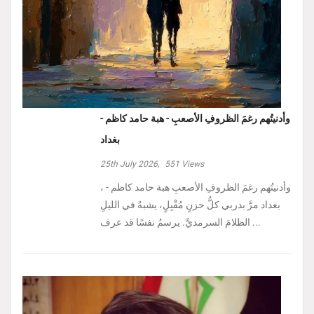
وأدنيتُهم رغمَ الظروفِ الأصعبِ - هبة حامد كاظم -
بغداد
25th July 2026,
551
Views
، وأدنيتُهم رغمَ الظروفِ الأصعبِ هبة حامد كاظم -
بغداد مرَّ بدربي كلُّ حزنٍ مُقْبِلٍ، يشبهُ في الليلِ
الظلامَ السرمديَّ. يرسمُ نفسًا قد عرف ...