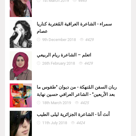
1st March 2019
4445
سمراء - الشاعرة العراقية المُغتربة كناريا
عصام
9th December 2018
4429
اتعلم – الشاعرة ريام الربيعي
26th February 2018
4429
ربان السفن المُنهكة - من ديوان "طقوس ما
بعد الأربعين" - الشاعر العرافي حسين نهابة
18th March 2019
4425
أنتَ أنا - الشاعرة الجزائرية ليلى الطيب
11th July 2018
4424