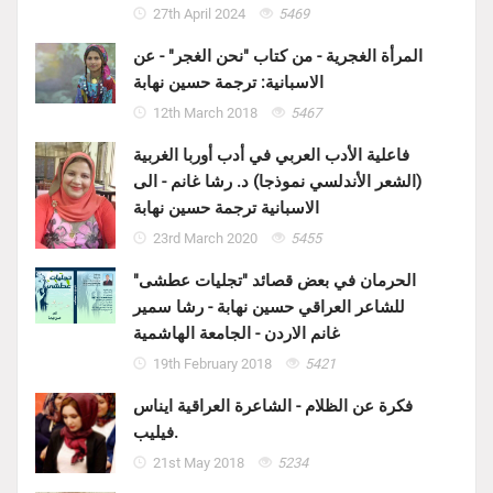
27th April 2024
5469
المرأة الغجرية - من كتاب "نحن الغجر" - عن
الاسبانية: ترجمة حسين نهابة
12th March 2018
5467
فاعلية الأدب العربي في أدب أوربا الغربية
(الشعر الأندلسي نموذجا) د. رشا غانم - الى
الاسبانية ترجمة حسين نهابة
23rd March 2020
5455
الحرمان في بعض قصائد "تجليات عطشى"
للشاعر العراقي حسين نهابة - رشا سمير
غانم الاردن - الجامعة الهاشمية
19th February 2018
5421
فكرة عن الظلام - الشاعرة العراقية ايناس
فيليب.
21st May 2018
5234