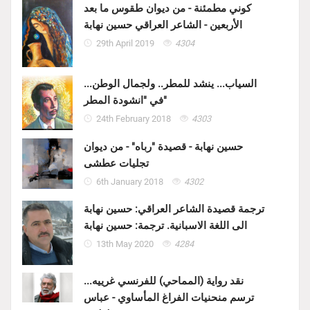
كوني مطمئنة - من ديوان طقوس ما بعد
الأربعين - الشاعر العراقي حسين نهابة
29th April 2019
4304
السياب... ينشد للمطر.. ولجمال الوطن...
في "انشودة المطر"
24th February 2018
4303
حسين نهابة - قصيدة "رباه" - من ديوان
تجليات عطشى
6th January 2018
4302
ترجمة قصيدة الشاعر العراقي: حسين نهابة
الى اللغة الاسبانية. ترجمة: حسين نهابة
13th May 2020
4284
نقد رواية (المماحي) للفرنسي غرييه...
ترسم منحنيات الفراغ المأساوي - عباس