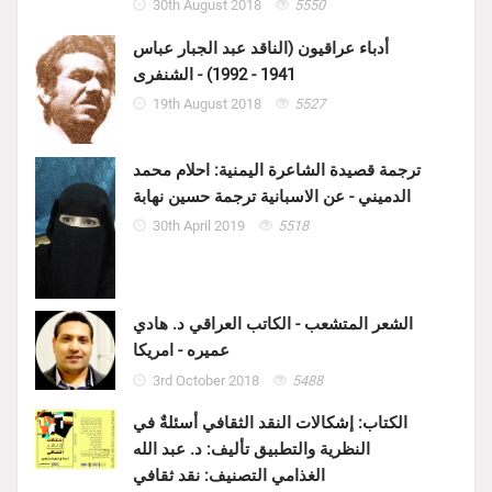
30th August 2018
5550
أدباء عراقيون (الناقد عبد الجبار عباس
1941 - 1992) - الشنفرى
19th August 2018
5527
ترجمة قصيدة الشاعرة اليمنية: احلام محمد
الدميني - عن الاسبانية ترجمة حسين نهابة
30th April 2019
5518
الشعر المتشعب - الكاتب العراقي د. هادي
عميره - امريكا
3rd October 2018
5488
الكتاب: إشكالات النقد الثقافي أسئلةٌ في
النظرية والتطبيق تأليف: د. عبد الله
الغذامي التصنيف: نقد ثقافي