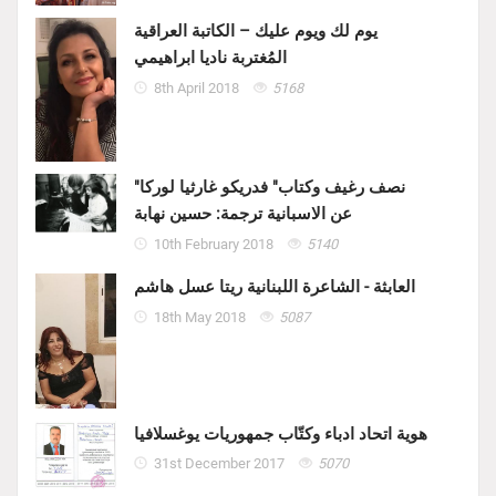
يوم لك ويوم عليك – الكاتبة العراقية
المُغتربة ناديا ابراهيمي
8th April 2018
5168
"نصف رغيف وكتاب" فدريكو غارثيا لوركا
عن الاسبانية ترجمة: حسين نهابة
10th February 2018
5140
العابثة - الشاعرة اللبنانية ريتا عسل هاشم
18th May 2018
5087
هوية اتحاد ادباء وكتّاب جمهوريات يوغسلافيا
31st December 2017
5070