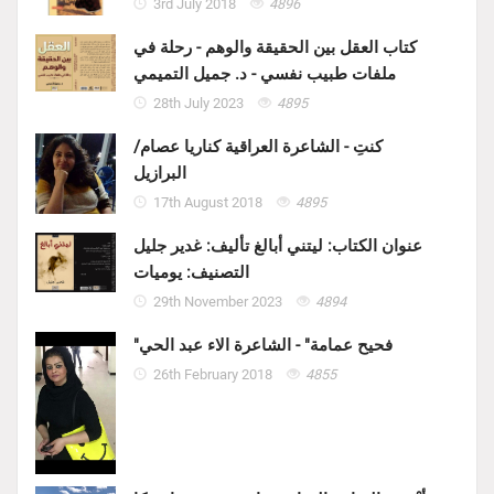
3rd July 2018
4896
كتاب العقل بين الحقيقة والوهم - رحلة في
ملفات طبيب نفسي - د. جميل التميمي
28th July 2023
4895
كنتِ - الشاعرة العراقية كناريا عصام/
البرازيل
17th August 2018
4895
عنوان الكتاب: ليتني أبالغ تأليف: غدير جليل
التصنيف: يوميات
29th November 2023
4894
"فحيح عمامة" - الشاعرة الاء عبد الحي
26th February 2018
4855