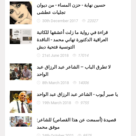
حسين نهابة - حزن المساء - من ديوان
تجليات عطشى
30th December 2017
22027
قراءة في رواية ما زلت أعشقها للكاتبة
العراقية الدكتورة تهاني محمد - الناقدة
التونسية فتحية دبش
21st June 2018
17014
لا تطرق الباب – الشاعر عبد الرزاق عبد
الواحد
8th March 2018
14006
يا صبر أيوب - الشاعر عبد الرزاق عبد الواحد
19th March 2018
9755
قصيدة (أسمعت عن هذا القصاص) للشاعر:
موفق محمد
24th October 2021
9575