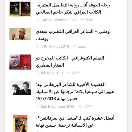
رحلة الدوقة آنا... رواية التفاصيل المثيرة -
الكاتب العراقي شكر حاجم الصالحي
14th September 2018
5061
وطني – الشاعر العراقي المُغترب سعدي
يوسف
14th March 2018
5025
الفيلم الاثنوغرافي - الكاتب المخرج ذو
الفقار المطيري
6th May 2021
4931
"القصيدة الأخيرة للشاعر البريطاني تيد
هيوز الى سيلفيا بلاث" ترجمها عن الاسبانية:
حسين نهابة 19/7/2018
2nd November 2018
4924
أفضل عشرة كتب لـ "ميغيل دي سرفانتس" -
عن الاسبانية ترجمة: حسين نهابة