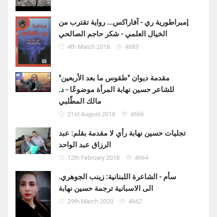
إمبراطورية ري - آفاراكس... رواية تقترب من
الخيال العلمي - شكر حاجم الصالحي
4th March 2018
4683
مقدمة ديوان "طقوس ما بعد الأربعين"
للشاعر حسين نهابة المرأة موضوعًا - د.
مالك المطّلبي
21st August 2018
4666
تجليات حسين نهابة رأي لا مقدمة بقلم: عبد
الرزاق عبد الواحد
12th February 2018
4664
سأم - الشاعرة اللبنانية: زينب الجوهري.
الى الاسبانية ترجمة حسين نهابة
29th March 2020
4662