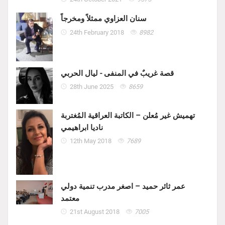
سنان العزاوي ممثلاً ومخرجاً
24th February 2018
8982
قصة غريبٌ في المنفى - ليال الحربي
28th June 2025
8659
تهميش غير مُعلن – الكاتبة العراقية المُغتربة
ناديا ابراهيمي
12th May 2018
7689
عمر ثائر حميد – اصغر مدرب تنمية دولي
معتمد
21st August 2018
7005