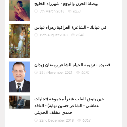
بوصلة الحزن والوجع - شهرزاد الخليج
5th March 2018
6257
في غيابك - الشاعرة العراقية زهراء عباس
19th August 2018
6248
قصيدة - ترنيمة الحياة للشاعر رمضان زيدان
29th November 2021
6070
حين ينبض القلب شعراً مجموعة (تجليات
عطشى - الشاعر حسين نهابة) - الناقد
حمدي مخلف الحديثي
22nd December 2018
6063