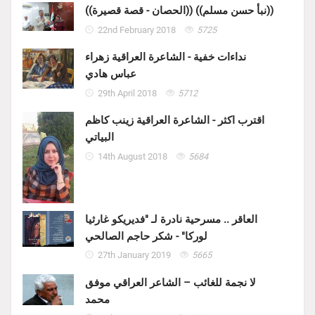
((الحصان - قصة قصيرة)) ((نبأ حسن مسلم))
22nd February 2018
5725
نداءات خفية - الشاعرة العراقية زهراء
عباس هادي
29th April 2018
5712
اقترب اكثر - الشاعرة العراقية زينب كاظم
البياتي
14th August 2018
5684
العاقر .. مسرحية نادرة لـ "فديريكو غارثيا
لوركا" - شكر حاجم الصالحي
27th January 2019
5665
لا نجمة للغائب – الشاعر العراقي موفق
محمد