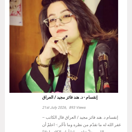
إنقسام - د. هند فائز مجيد / العراق
21st July 2026,
893
Views
إنقسام د. هند فائز مجيد / العراق ‏قال الكاتب –
غفر الله له ما تقدّم من نظره وما تأخّر :- ‏اعلمْ أن