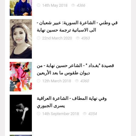
14th May 2018
4366
قي وطني - الشاعرة السورية: عبير شعبان -
الى الاسبانية ترجمة حسين نهابة
22nd March 2020
4363
قصيدة "بغـداد " - الشاعر حسين نهابة - من
ديوان طقوس ما بعد الأربعين
12th March 2018
4360
وفي نهاية المطاف - الشاعرة العراقية
يسرى الجبوري
14th September 2018
4354