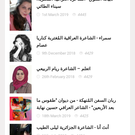
سيناء الطائي
1st March 2019
4445
سمراء - الشاعرة العراقية المُغتربة كناريا
عصام
9th December 2018
4429
اتعلم – الشاعرة ريام الربيعي
26th February 2018
4429
ربان السفن المُنهكة - من ديوان "طقوس ما
بعد الأربعين" - الشاعر العرافي حسين نهابة
18th March 2019
4425
أنتَ أنا - الشاعرة الجزائرية ليلى الطيب