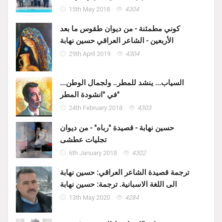
15th May 2018
4304
كوني مطمئنة - من ديوان طقوس ما بعد
الأربعين - الشاعر العراقي حسين نهابة
29th April 2019
4304
السياب... ينشد للمطر.. ولجمال الوطن...
في "انشودة المطر"
24th February 2018
4303
حسين نهابة - قصيدة "رباه" - من ديوان
تجليات عطشى
6th January 2018
4302
ترجمة قصيدة الشاعر العراقي: حسين نهابة
الى اللغة الاسبانية. ترجمة: حسين نهابة
13th May 2020
4284