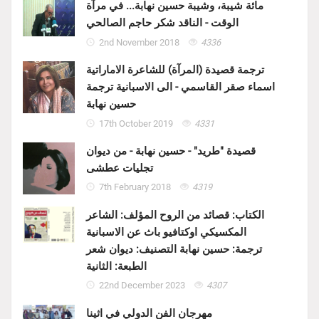
مائة شيبة، وشيبة حسين نهابة... في مرآة
الوقت - الناقد شكر حاجم الصالحي
2nd November 2018
4336
ترجمة قصيدة (المرآة) للشاعرة الاماراتية
اسماء صقر القاسمي - الى الاسبانية ترجمة
حسين نهابة
17th October 2019
4331
قصيدة "طريد" - حسين نهابة - من ديوان
تجليات عطشى
7th February 2018
4319
الكتاب: قصائد من الروح المؤلف: الشاعر
المكسيكي اوكتافيو باث عن الاسبانية
ترجمة: حسين نهابة التصنيف: ديوان شعر
الطبعة: الثانية
22nd December 2023
4307
مهرجان الفن الدولي في اثينا