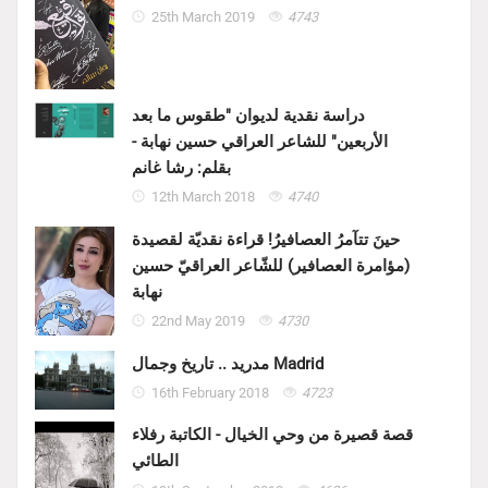
25th March 2019
4743
دراسة نقدية لديوان "طقوس ما بعد
الأربعين" للشاعر العراقي حسين نهابة -
بقلم: رشا غانم
12th March 2018
4740
حينَ تتآمرُ العصافيرُ! قراءة نقديّة لقصيدة
(مؤامرة العصافير) للشّاعر العراقيّ حسين
نهابة
22nd May 2019
4730
مدريد .. تاريخ وجمال Madrid
16th February 2018
4723
قصة قصيرة من وحي الخيال - الكاتبة رفلاء
الطائي