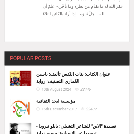
غفر الله له ما تقدّم من نظره وما تأخّر :- ‏اعلمْ أن
الله – جلّ ثناؤه – إذا أراد بالكائن ابتلاءً ...
POPULAR POSTS
عنوان الكتاب: بنات النّفس تأليف: ياسين
الغُماري التصنيف: رواية
10th August 2024
22446
مؤسسة ابجد الثقافية
16th December 2017
22409
قصيدة "الابن" للشاعر التشيلي: بابلو نيرودا -
ترجمها عن الاسبانية: حسين نهابة