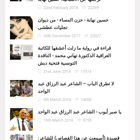
22nd February 2018
22299
حسين نهابة - حزن المساء - من ديوان
تجليات عطشى
30th December 2017
22027
قراءة في رواية ما زلت أعشقها للكاتبة
العراقية الدكتورة تهاني محمد - الناقدة
التونسية فتحية دبش
21st June 2018
17014
لا تطرق الباب – الشاعر عبد الرزاق عبد
الواحد
8th March 2018
14006
يا صبر أيوب - الشاعر عبد الرزاق عبد الواحد
19th March 2018
9755
قصيدة (أسمعت عن هذا القصاص) للشاعر: