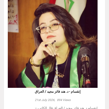
إنقسام - د. هند فائز مجيد / العراق
21st July 2026,
894
Views
إنقسام د. هند فائز مجيد / العراق ‏قال الكاتب –