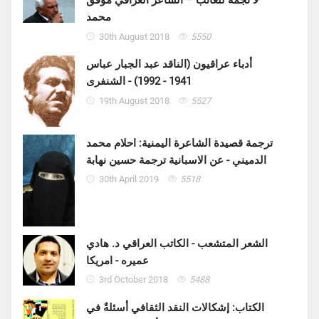
لا نجمة للغائب – الشاعر العراقي موفق
محمد
30th August 2018
5550
أدباء عراقيون (الناقد عبد الجبار عباس
1941 - 1992) - الشنفرى
19th August 2018
5527
ترجمة قصيدة الشاعرة اليمنية: احلام محمد
الدميني - عن الاسبانية ترجمة حسين نهابة
30th April 2019
5518
الشعر المتشعب - الكاتب العراقي د. هادي
عميره - امريكا
3rd October 2018
5488
الكتاب: إشكالات النقد الثقافي أسئلةٌ في