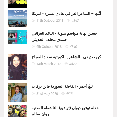
أنْتِ – الشاعر العراقي هادي عميره - امريكا
11th October 2018
4847
حسين نهابة مواسم ملونة - الناقد العراقي
حمدي مخلف الحديثي
6th October 2018
4846
كن صديقي - الشاعرة الكويتية سعاد الصباح
14th March 2018
4822
ثلجٌ أحمر - القاصّة السورية فاتن بركات
31st May 2020
4806
حفلة توقيع ديوان (تواقيع) للناشطة المدنية
روان سالم