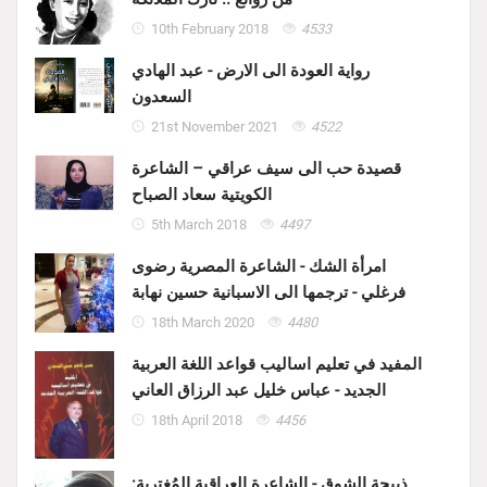
10th February 2018
4533
رواية العودة الى الارض - عبد الهادي
السعدون
21st November 2021
4522
قصيدة حب الى سيف عراقي – الشاعرة
الكويتية سعاد الصباح
5th March 2018
4497
امرأة الشك - الشاعرة المصرية رضوى
فرغلي - ترجمها الى الاسبانية حسين نهابة
18th March 2020
4480
المفيد في تعليم اساليب قواعد اللغة العربية
الجديد - عباس خليل عبد الرزاق العاني
18th April 2018
4456
ذبيحة الشوق - الشاعرة العراقية المُغتربة: