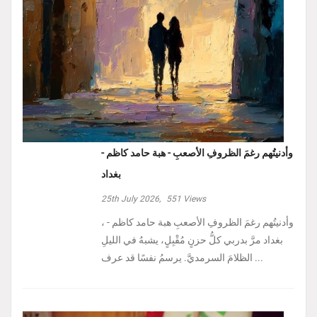
وأدنيتُهم رغمَ الظروفِ الأصعبِ - هبة حامد كاظم -
بغداد
25th July 2026,
551
Views
، وأدنيتُهم رغمَ الظروفِ الأصعبِ هبة حامد كاظم -
بغداد مرَّ بدربي كلُّ حزنٍ مُقْبِلٍ، يشبهُ في الليلِ
الظلامَ السرمديَّ. يرسمُ نفسًا قد عرف ...