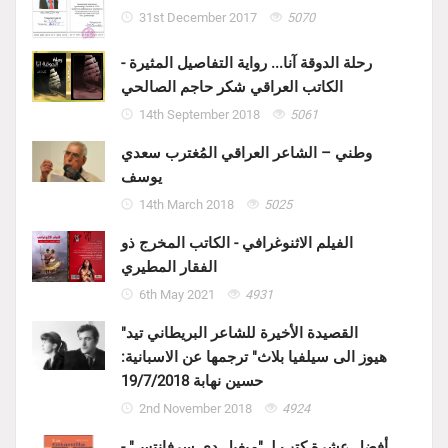
31st December 2017
5070
رحلة الدوقة آنا... رواية التفاصيل المثيرة -
الكاتب العراقي شكر حاجم الصالحي
14th September 2018
5061
وطني – الشاعر العراقي المُغترب سعدي
يوسف
14th March 2018
5025
الفيلم الاثنوغرافي - الكاتب المخرج ذو
الفقار المطيري
6th May 2021
4931
"القصيدة الأخيرة للشاعر البريطاني تيد
هيوز الى سيلفيا بلاث" ترجمها عن الاسبانية:
حسين نهابة 19/7/2018
2nd November 2018
4924
أفضل عشرة كتب لـ "ميغيل دي سرفانتس" -