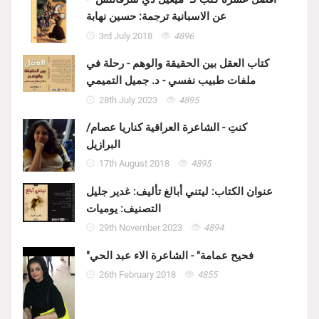
عن الاسبانية ترجمة: حسين نهابة
3rd July 2018
4896
كتاب العقل بين الحقيقة والوهم - رحلة في
ملفات طبيب نفسي - د. جميل التميمي
28th July 2023
4895
كنتِ - الشاعرة العراقية كناريا عصام/
البرازيل
17th August 2018
4895
عنوان الكتاب: ليتني أبالغ تأليف: غدير جليل
التصنيف: يوميات
29th November 2023
4894
"فحيح عمامة" - الشاعرة الاء عبد الحي
26th February 2018
4855