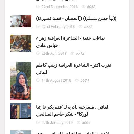
22nd December 2018
6063
((الحصان - قصة قصيرة)) ((نبأ حسن مسلم))
22nd February 2018
5725
نداءات خفية - الشاعرة العراقية زهراء
عباس هادي
29th April 2018
5712
اقترب اكثر - الشاعرة العراقية زينب كاظم
البياتي
14th August 2018
5684
العاقر .. مسرحية نادرة لـ "فديريكو غارثيا
لوركا" - شكر حاجم الصالحي
27th January 2019
5665