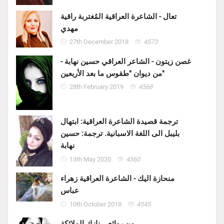
تعال - الشاعرة العراقية المُغتربة راقية
مهدي
27th December 2018
4573
غصن زيتون - الشاعر العراقي حسين نهابة -
من ديوان "طقوس ما بعد الأربعين"
28th February 2019
4568
ترجمة قصيدة الشاعرة العراقية: ابتهال
بليبل الى اللغة الاسبانية. ترجمة: حسين
نهابة
13th May 2020
4560
منحازة اليك - الشاعرة العراقية زهراء
عباس
10th October 2018
4545
من روائع .. نازك الملائكة