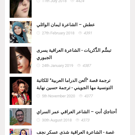
11th July 2018
4424
عطش – الشاعرة ايمان الوائلي
27th February 2018
4391
تبسُّم الذِّكريات - الشاعرة العراقية يسرى
الجبوري
24th January 2019
4387
ترجمة قصة "ألعن الدراما العربية" للكاتبة
التونسية مها الجويني - ترجمة حسين نهابة
5th November 2020
4377
أحتاجكِ أنتِ – الشاعر العراقي عمر السراي
30th August 2018
4373
غصة - الشاعرة العراقية شذى عسكر نجف