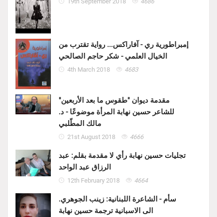
19th September 2018
4686
إمبراطورية ري - آفاراكس... رواية تقترب من
الخيال العلمي - شكر حاجم الصالحي
4th March 2018
4683
مقدمة ديوان "طقوس ما بعد الأربعين"
للشاعر حسين نهابة المرأة موضوعًا - د.
مالك المطّلبي
21st August 2018
4666
تجليات حسين نهابة رأي لا مقدمة بقلم: عبد
الرزاق عبد الواحد
12th February 2018
4664
سأم - الشاعرة اللبنانية: زينب الجوهري.
الى الاسبانية ترجمة حسين نهابة