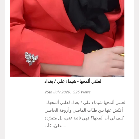
لعلني ألمحها - شيماء علي / بغداد
25th July 2026,
225
Views
لعلني ألمحها شيماء علي / بغداد لعلني ألمحها...
أفتّش عنها بين طيّات الماضي وأروقة الحاضر.
كيف لي أن ألمحها؟ فهي نائية عني، بل متمرّدة
عليَّ، كأنه ...