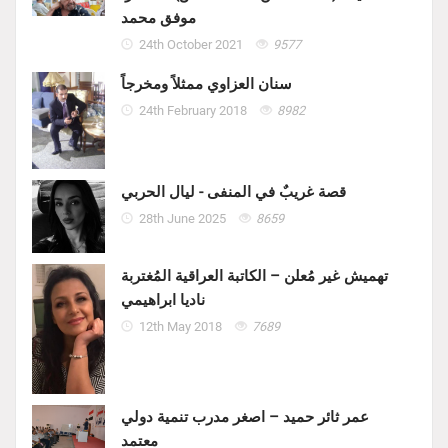
موفق محمد
24th October 2021
9577
سنان العزاوي ممثلاً ومخرجاً
24th February 2018
8982
قصة غريبٌ في المنفى - ليال الحربي
28th June 2025
8659
تهميش غير مُعلن – الكاتبة العراقية المُغتربة
ناديا ابراهيمي
12th May 2018
7689
عمر ثائر حميد – اصغر مدرب تنمية دولي
معتمد