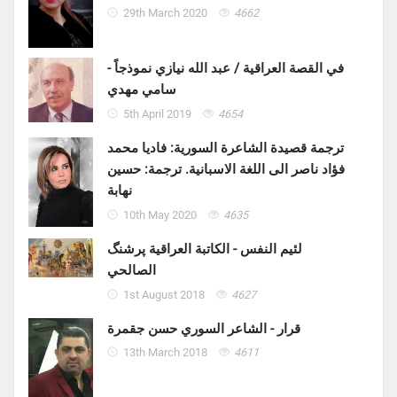
29th March 2020
4662
في القصة العراقية / عبد الله نيازي نموذجاً -
سامي مهدي
5th April 2019
4654
ترجمة قصيدة الشاعرة السورية: فاديا محمد
فؤاد ناصر الى اللغة الاسبانية. ترجمة: حسين
نهابة
10th May 2020
4635
لئيم النفس - الكاتبة العراقية پرشنگ
الصالحي
1st August 2018
4627
قرار - الشاعر السوري حسن جقمرة
13th March 2018
4611