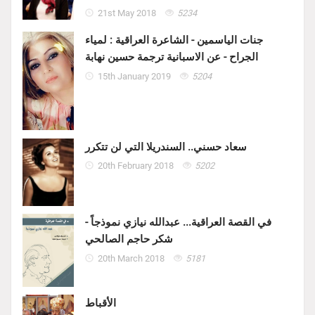
21st May 2018
5234
جنات الياسمين - الشاعرة العراقية : لمياء
الجراح - عن الاسبانية ترجمة حسين نهابة
15th January 2019
5204
سعاد حسني.. السندريلا التي لن تتكرر
20th February 2018
5202
في القصة العراقية... عبدالله نيازي نموذجاً -
شكر حاجم الصالحي
20th March 2018
5181
الأقباط