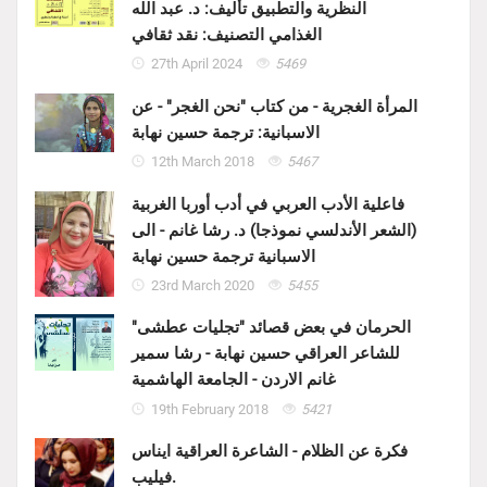
النظرية والتطبيق تأليف: د. عبد الله
الغذامي التصنيف: نقد ثقافي
27th April 2024
5469
المرأة الغجرية - من كتاب "نحن الغجر" - عن
الاسبانية: ترجمة حسين نهابة
12th March 2018
5467
فاعلية الأدب العربي في أدب أوربا الغربية
(الشعر الأندلسي نموذجا) د. رشا غانم - الى
الاسبانية ترجمة حسين نهابة
23rd March 2020
5455
الحرمان في بعض قصائد "تجليات عطشى"
للشاعر العراقي حسين نهابة - رشا سمير
غانم الاردن - الجامعة الهاشمية
19th February 2018
5421
فكرة عن الظلام - الشاعرة العراقية ايناس
فيليب.