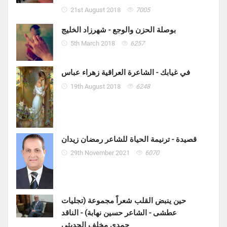
21st August 2018
7005
بوصلة الحزن والوجع - شهرزاد الخليج
5th March 2018
6257
في غيابك - الشاعرة العراقية زهراء عباس
19th August 2018
6248
قصيدة - ترنيمة الحياة للشاعر رمضان زيدان
29th November 2021
6070
حين ينبض القلب شعراً مجموعة (تجليات
عطشى - الشاعر حسين نهابة) - الناقد
حمدي مخلف الحديثي