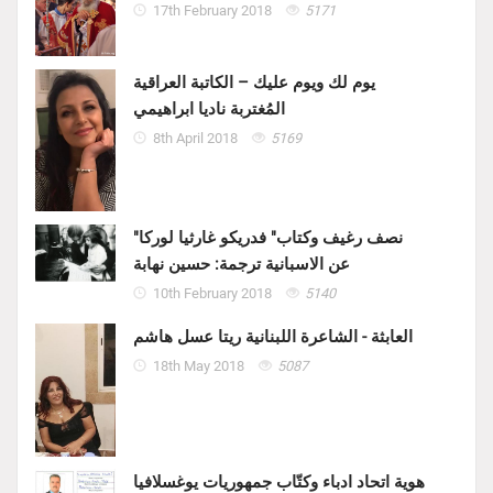
17th February 2018
5171
يوم لك ويوم عليك – الكاتبة العراقية
المُغتربة ناديا ابراهيمي
8th April 2018
5169
"نصف رغيف وكتاب" فدريكو غارثيا لوركا
عن الاسبانية ترجمة: حسين نهابة
10th February 2018
5140
العابثة - الشاعرة اللبنانية ريتا عسل هاشم
18th May 2018
5087
هوية اتحاد ادباء وكتّاب جمهوريات يوغسلافيا