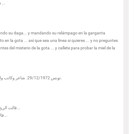
 ...
afilando su daga... y mandando su relámpago en la garganta
to en la gota ... así que sea una línea si quieres ... y no preguntes
tes del misterio de la gota ... y callete para probar la miel de la
تونس 29/12/1972. شاعر وكاتب واعلامي. لديه اربعة دواوين شعرية، رواية واحدة ومسرحيتين.
قالت الريح: لا ذنب لي انا رسول العاصفة هي من صنعت كفي ومخلبي...
قالت العاصفة: لا ذنب لي...سلوا الموج الذي تكدس في ملعبي...