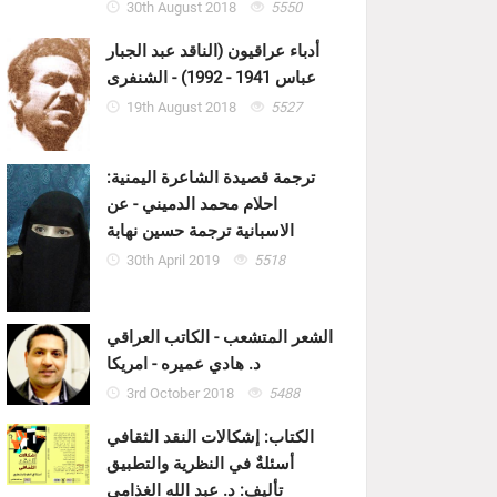
30th August 2018
5550
أدباء عراقيون (الناقد عبد الجبار
عباس 1941 - 1992) - الشنفرى
19th August 2018
5527
ترجمة قصيدة الشاعرة اليمنية:
احلام محمد الدميني - عن
الاسبانية ترجمة حسين نهابة
30th April 2019
5518
الشعر المتشعب - الكاتب العراقي
د. هادي عميره - امريكا
3rd October 2018
5488
الكتاب: إشكالات النقد الثقافي
أسئلةٌ في النظرية والتطبيق
تأليف: د. عبد الله الغذامي