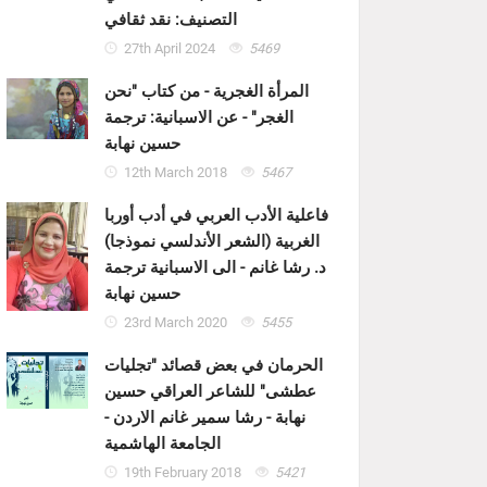
التصنيف: نقد ثقافي
27th April 2024
5469
المرأة الغجرية - من كتاب "نحن
الغجر" - عن الاسبانية: ترجمة
حسين نهابة
12th March 2018
5467
فاعلية الأدب العربي في أدب أوربا
الغربية (الشعر الأندلسي نموذجا)
د. رشا غانم - الى الاسبانية ترجمة
حسين نهابة
23rd March 2020
5455
الحرمان في بعض قصائد "تجليات
عطشى" للشاعر العراقي حسين
نهابة - رشا سمير غانم الاردن -
الجامعة الهاشمية
19th February 2018
5421