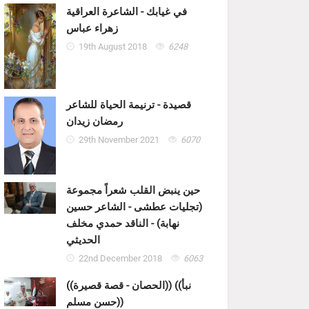
في غيابك - الشاعرة العراقية
زهراء عباس
19th August 2018
6248
قصيدة - ترنيمة الحياة للشاعر
رمضان زيدان
29th November 2021
6070
حين ينبض القلب شعراً مجموعة
(تجليات عطشى - الشاعر حسين
نهابة) - الناقد حمدي مخلف
الحديثي
22nd December 2018
6063
((الحصان - قصة قصيرة)) ((نبأ
حسن مسلم))