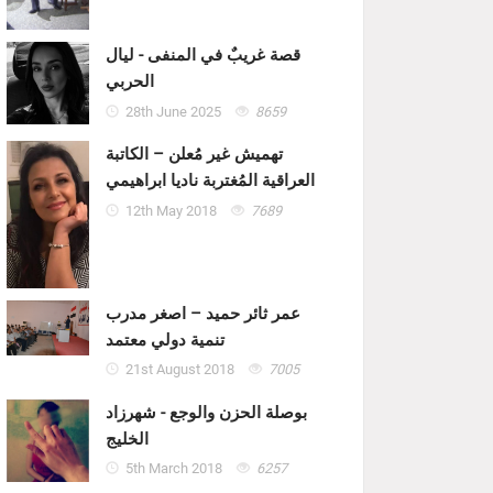
قصة غريبٌ في المنفى - ليال
الحربي
28th June 2025
8659
تهميش غير مُعلن – الكاتبة
العراقية المُغتربة ناديا ابراهيمي
12th May 2018
7689
عمر ثائر حميد – اصغر مدرب
تنمية دولي معتمد
21st August 2018
7005
بوصلة الحزن والوجع - شهرزاد
الخليج
5th March 2018
6257