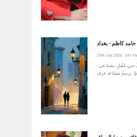
 حامد كاظم - بغداد
25th July 2026,
551
Vi
، وأدنيتُهم رغمَ الظروفِ الأصعبِ هبة حامد كاظم - بغداد مرَّ بدربي كلُّ حزنٍ مُقْبِلٍ، يشبهُ في