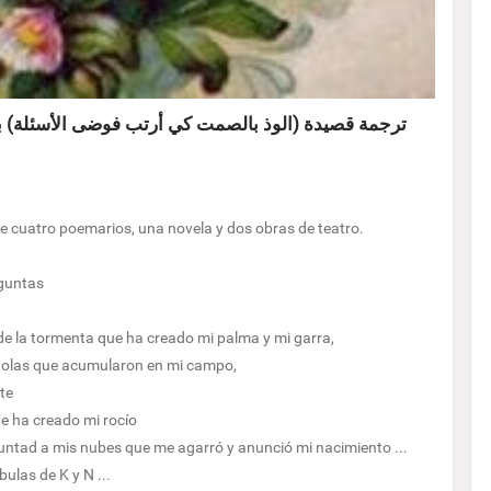
ترجمة قصيدة (الوذ بالصمت كي أرتب فوضى الأسئلة) بال
ne cuatro poemarios, una novela y dos obras de teatro.
eguntas
o de la tormenta que ha creado mi palma y mi garra,
as olas que acumularon en mi campo,
nte
ue ha creado mi rocío
reguntad a mis nubes que me agarró y anunció mi nacimiento ...
ulas de K y N ...