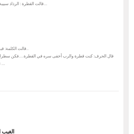
قالت القطرة : الرذاذ سبيبة منشئي سلوا غيمتي التي أمسكت بناصيتي وبشرت بمولدي...
قالت الكلمة: قبل البدء كان الحرف يسن خنجره...ويرسل برقه في الحنجرة..
قال الحرف: كنت قطرة والرب أخفى سره في القطرة....فكن سطرا ا
تسل عن سر القطرة ...ولذ بالصمت كي تتذوق عسل الفكرة ...
الغيب ا