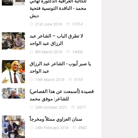
للكاتبة العراقية الدكتورة تهاني
محمد - الناقدة التونسية فتحية
دبش
21st June 2018
17014
لا تطرق الباب – الشاعر عبد
الرزاق عبد الواحد
8th March 2018
14006
يا صبر أيوب - الشاعر عبد الرزاق
عبد الواحد
19th March 2018
9755
قصيدة (أسمعت عن هذا القصاص)
للشاعر: موفق محمد
24th October 2021
9577
سنان العزاوي ممثلاً ومخرجاً
24th February 2018
8982