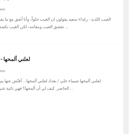
ews
الغيب اللذيذ - رغداء سعيد يقولون ان الغيب حلواً، وأنا أتفق مع ما يق
تعشق الغيب ومفاتنه، لكن الغيب تكشف لي اليوم في هيئة حل ...
لعلني ألمحها -
ews
لعلني ألمحها شيماء علي / بغداد لعلني ألمحها... أفتّش عنها ب
الحاضر. كيف لي أن ألمحها؟ فهي نائية عني، بل متمرّدة عليَّ، كأنه ...