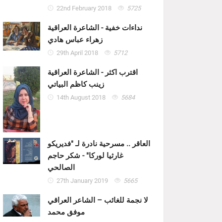
22nd February 2018
5725
نداءات خفية - الشاعرة العراقية
زهراء عباس هادي
29th April 2018
5712
اقترب اكثر - الشاعرة العراقية
زينب كاظم البياتي
14th August 2018
5684
العاقر .. مسرحية نادرة لـ "فديريكو
غارثيا لوركا" - شكر حاجم
الصالحي
27th January 2019
5665
لا نجمة للغائب – الشاعر العراقي
موفق محمد