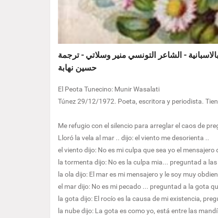
اسبانية - الشاعر التونسي منير وسلاتي - ترجمة
حسين نهابة
El Peota Tunecino: Munir Wasalati
Túnez 29/12/1972. Poeta, escritora y periodista. Tie
Me refugio con el silencio para arreglar el caos de pr
Lloró la vela al mar .. dijo: el viento me desorienta ..
el viento dijo: No es mi culpa que sea yo el mensajer
la tormenta dijo: No es la culpa mia... preguntad a l
la ola dijo: El mar es mi mensajero y le soy muy obdie
el mar dijo: No es mi pecado ... preguntad a la gota q
la gota dijo: El rocío es la causa de mi existencia, p
la nube dijo: La gota es como yo, está entre las mandíb