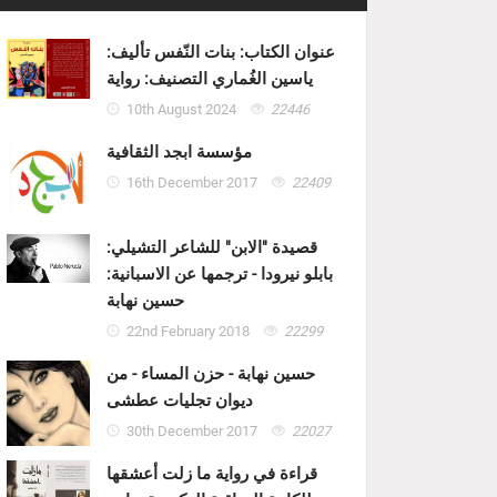
عنوان الكتاب: بنات النّفس تأليف:
ياسين الغُماري التصنيف: رواية
10th August 2024
22446
مؤسسة ابجد الثقافية
16th December 2017
22409
قصيدة "الابن" للشاعر التشيلي:
بابلو نيرودا - ترجمها عن الاسبانية:
حسين نهابة
22nd February 2018
22299
حسين نهابة - حزن المساء - من
ديوان تجليات عطشى
30th December 2017
22027
قراءة في رواية ما زلت أعشقها