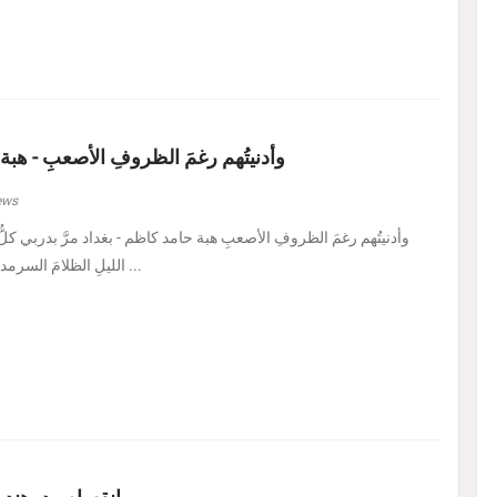
وأدنيتُهم رغمَ الظروفِ الأصعبِ - هبة
ews
الليلِ الظلامَ السرمديَّ. يرسمُ نفسًا قد عرف ...