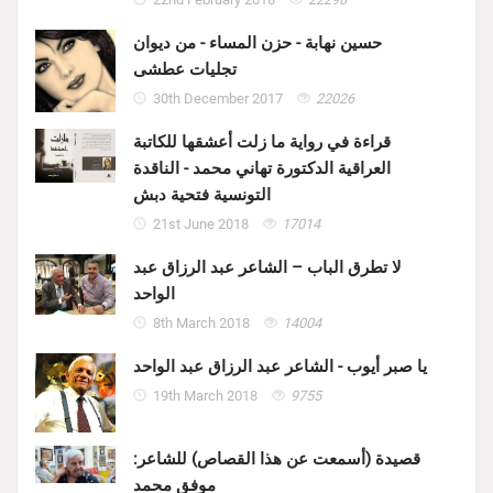
حسين نهابة - حزن المساء - من ديوان
تجليات عطشى
30th December 2017
22026
قراءة في رواية ما زلت أعشقها للكاتبة
العراقية الدكتورة تهاني محمد - الناقدة
التونسية فتحية دبش
21st June 2018
17014
لا تطرق الباب – الشاعر عبد الرزاق عبد
الواحد
8th March 2018
14004
يا صبر أيوب - الشاعر عبد الرزاق عبد الواحد
19th March 2018
9755
قصيدة (أسمعت عن هذا القصاص) للشاعر:
موفق محمد