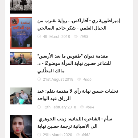
إمبراطورية ري - آفاراكس... رواية تقترب من
الخيال العلمي - شكر حاجم الصالحي
4th March 2018
4683
مقدمة ديوان "طقوس ما بعد الأربعين"
للشاعر حسين نهابة المرأة موضوعًا - د.
مالك المطّلبي
21st August 2018
4666
تجليات حسين نهابة رأي لا مقدمة بقلم: عبد
الرزاق عبد الواحد
12th February 2018
4664
سأم - الشاعرة اللبنانية: زينب الجوهري.
الى الاسبانية ترجمة حسين نهابة
29th March 2020
4662