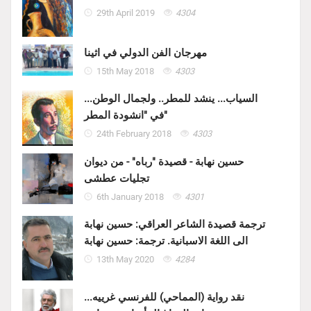
29th April 2019
4304
مهرجان الفن الدولي في اثينا
15th May 2018
4303
السياب... ينشد للمطر.. ولجمال الوطن...
في "انشودة المطر"
24th February 2018
4303
حسين نهابة - قصيدة "رباه" - من ديوان
تجليات عطشى
6th January 2018
4301
ترجمة قصيدة الشاعر العراقي: حسين نهابة
الى اللغة الاسبانية. ترجمة: حسين نهابة
13th May 2020
4284
نقد رواية (المماحي) للفرنسي غرييه...