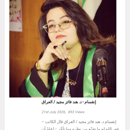
إنقسام - د. هند فائز مجيد / العراق
21st July 2026,
893
Views
إنقسام د. هند فائز مجيد / العراق ‏قال الكاتب –
غفر الله له ما تقدّم من نظره وما تأخّر :- ‏اعلمْ أن