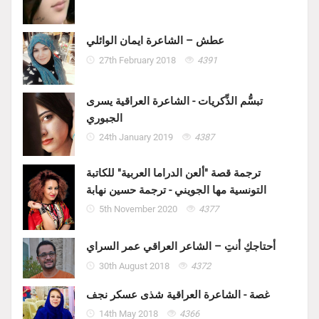
عطش – الشاعرة ايمان الوائلي
27th February 2018
4391
تبسُّم الذِّكريات - الشاعرة العراقية يسرى
الجبوري
24th January 2019
4387
ترجمة قصة "ألعن الدراما العربية" للكاتبة
التونسية مها الجويني - ترجمة حسين نهابة
5th November 2020
4377
أحتاجكِ أنتِ – الشاعر العراقي عمر السراي
30th August 2018
4372
غصة - الشاعرة العراقية شذى عسكر نجف
14th May 2018
4366