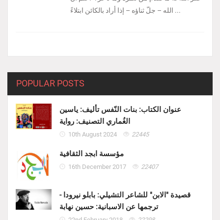
الله – جلّ ثناؤه – إذا أراد بالكائن ابتلاءً ...
POPULAR POSTS
عنوان الكتاب: بنات النّفس تأليف: ياسين
الغُماري التصنيف: رواية
10th August 2024
22445
مؤسسة ابجد الثقافية
16th December 2017
22407
قصيدة "الابن" للشاعر التشيلي: بابلو نيرودا -
ترجمها عن الاسبانية: حسين نهابة
22nd February 2018
22298