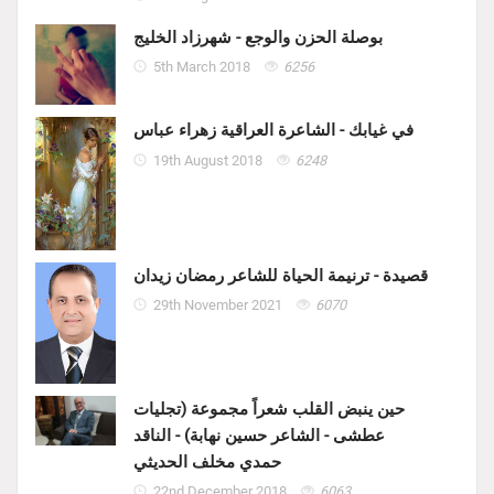
بوصلة الحزن والوجع - شهرزاد الخليج
5th March 2018
6256
في غيابك - الشاعرة العراقية زهراء عباس
19th August 2018
6248
قصيدة - ترنيمة الحياة للشاعر رمضان زيدان
29th November 2021
6070
حين ينبض القلب شعراً مجموعة (تجليات
عطشى - الشاعر حسين نهابة) - الناقد
حمدي مخلف الحديثي
22nd December 2018
6063