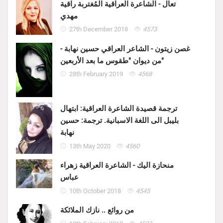
تعال - الشاعرة العراقية المُغتربة راقية
مهدي
27th December 2018
4573
غصن زيتون - الشاعر العراقي حسين نهابة -
من ديوان "طقوس ما بعد الأربعين"
28th February 2019
4568
ترجمة قصيدة الشاعرة العراقية: ابتهال
بليبل الى اللغة الاسبانية. ترجمة: حسين
نهابة
13th May 2020
4560
منحازة اليك - الشاعرة العراقية زهراء
عباس
10th October 2018
4545
من روائع .. نازك الملائكة