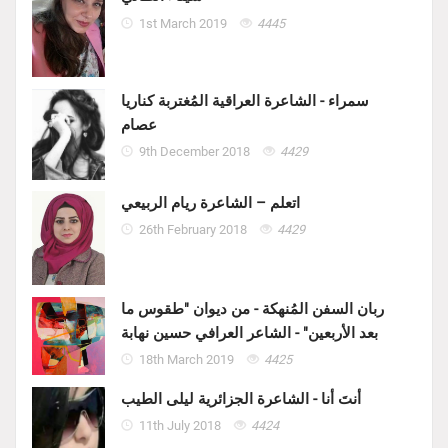
1st March 2019
4445
سمراء - الشاعرة العراقية المُغتربة كناريا
عصام
9th December 2018
4429
اتعلم – الشاعرة ريام الربيعي
26th February 2018
4429
ربان السفن المُنهكة - من ديوان "طقوس ما
بعد الأربعين" - الشاعر العرافي حسين نهابة
18th March 2019
4425
أنتَ أنا - الشاعرة الجزائرية ليلى الطيب
11th July 2018
4424