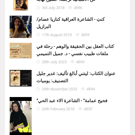
3rd July 2018
4896
كنتِ - الشاعرة العراقية كناريا عصام/
البرازيل
17th August 2018
4895
كتاب العقل بين الحقيقة والوهم - رحلة في
ملفات طبيب نفسي - د. جميل التميمي
28th July 2023
4894
عنوان الكتاب: ليتني أبالغ تأليف: غدير جليل
التصنيف: يوميات
29th November 2023
4894
"فحيح عمامة" - الشاعرة الاء عبد الحي
26th February 2018
4855