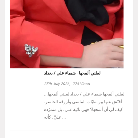
لعلني ألمحها - شيماء علي / بغداد
25th July 2026,
224
Views
لعلني ألمحها شيماء علي / بغداد لعلني ألمحها...
أفتّش عنها بين طيّات الماضي وأروقة الحاضر.
كيف لي أن ألمحها؟ فهي نائية عني، بل متمرّدة
عليَّ، كأنه ...