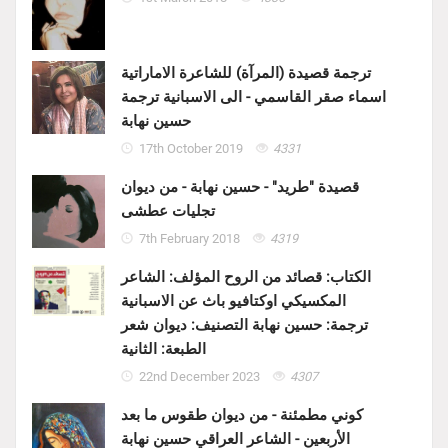
ترجمة قصيدة (المرآة) للشاعرة الاماراتية
اسماء صقر القاسمي - الى الاسبانية ترجمة
حسين نهابة
17th October 2019
4331
قصيدة "طريد" - حسين نهابة - من ديوان
تجليات عطشى
7th February 2018
4319
الكتاب: قصائد من الروح المؤلف: الشاعر
المكسيكي اوكتافيو باث عن الاسبانية
ترجمة: حسين نهابة التصنيف: ديوان شعر
الطبعة: الثانية
22nd December 2023
4307
كوني مطمئنة - من ديوان طقوس ما بعد
الأربعين - الشاعر العراقي حسين نهابة