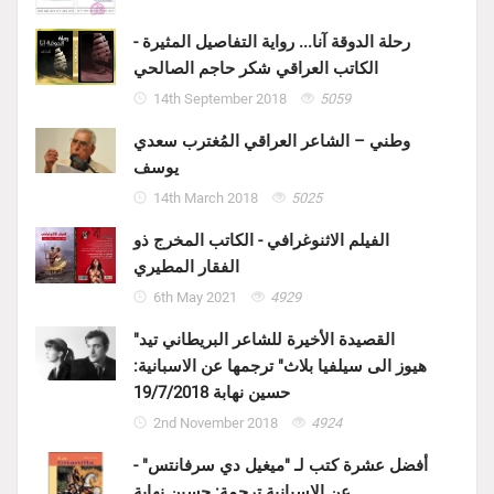
رحلة الدوقة آنا... رواية التفاصيل المثيرة -
الكاتب العراقي شكر حاجم الصالحي
14th September 2018
5059
وطني – الشاعر العراقي المُغترب سعدي
يوسف
14th March 2018
5025
الفيلم الاثنوغرافي - الكاتب المخرج ذو
الفقار المطيري
6th May 2021
4929
"القصيدة الأخيرة للشاعر البريطاني تيد
هيوز الى سيلفيا بلاث" ترجمها عن الاسبانية:
حسين نهابة 19/7/2018
2nd November 2018
4924
أفضل عشرة كتب لـ "ميغيل دي سرفانتس" -
عن الاسبانية ترجمة: حسين نهابة