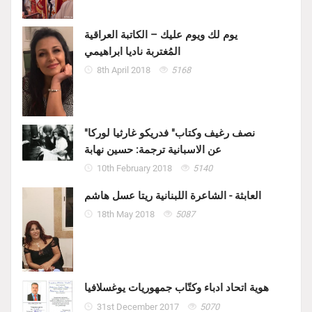
يوم لك ويوم عليك – الكاتبة العراقية
المُغتربة ناديا ابراهيمي
8th April 2018
5168
"نصف رغيف وكتاب" فدريكو غارثيا لوركا
عن الاسبانية ترجمة: حسين نهابة
10th February 2018
5140
العابثة - الشاعرة اللبنانية ريتا عسل هاشم
18th May 2018
5087
هوية اتحاد ادباء وكتّاب جمهوريات يوغسلافيا
31st December 2017
5070