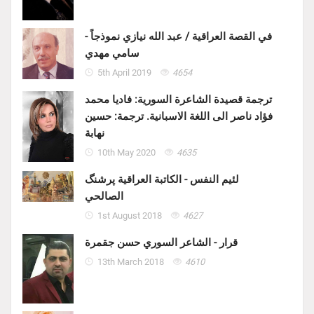
في القصة العراقية / عبد الله نيازي نموذجاً -
سامي مهدي
5th April 2019
4654
ترجمة قصيدة الشاعرة السورية: فاديا محمد
فؤاد ناصر الى اللغة الاسبانية. ترجمة: حسين
نهابة
10th May 2020
4635
لئيم النفس - الكاتبة العراقية پرشنگ
الصالحي
1st August 2018
4627
قرار - الشاعر السوري حسن جقمرة
13th March 2018
4610