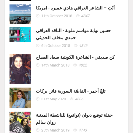
أنْتِ – الشاعر العراقي هادي عميره - امريكا
11th October 2018
4847
حسين نهابة مواسم ملونة - الناقد العراقي
حمدي مخلف الحديثي
6th October 2018
4846
كن صديقي - الشاعرة الكويتية سعاد الصباح
14th March 2018
4822
ثلجٌ أحمر - القاصّة السورية فاتن بركات
31st May 2020
4806
حفلة توقيع ديوان (تواقيع) للناشطة المدنية
روان سالم
25th March 2019
4743