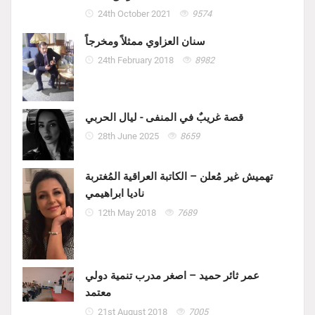
24th October 2021
9574
سنان العزاوي ممثلاً ومخرجاً
24th February 2018
8982
قصة غريبٌ في المنفى - ليال الحربي
28th June 2025
8659
تهميش غير مُعلن – الكاتبة العراقية المُغتربة
ناديا ابراهيمي
12th May 2018
7689
عمر ثائر حميد – اصغر مدرب تنمية دولي
معتمد
21st August 2018
7005