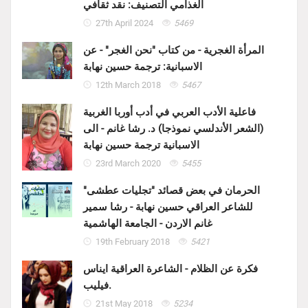
الغذامي التصنيف: نقد ثقافي
27th April 2024
5469
المرأة الغجرية - من كتاب "نحن الغجر" - عن
الاسبانية: ترجمة حسين نهابة
12th March 2018
5467
فاعلية الأدب العربي في أدب أوربا الغربية
(الشعر الأندلسي نموذجا) د. رشا غانم - الى
الاسبانية ترجمة حسين نهابة
23rd March 2020
5455
الحرمان في بعض قصائد "تجليات عطشى"
للشاعر العراقي حسين نهابة - رشا سمير
غانم الاردن - الجامعة الهاشمية
19th February 2018
5421
فكرة عن الظلام - الشاعرة العراقية ايناس
فيليب.
21st May 2018
5234