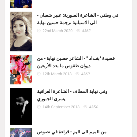
قي وطني - الشاعرة السورية: عبير شعبان -
الى الاسبانية ترجمة حسين نهابة
22nd March 2020
4362
قصيدة "بغـداد " - الشاعر حسين نهابة - من
ديوان طقوس ما بعد الأربعين
12th March 2018
4360
وفي نهاية المطاف - الشاعرة العراقية
يسرى الجبوري
14th September 2018
4354
من الميم الى اليم - قراءة في نصوص