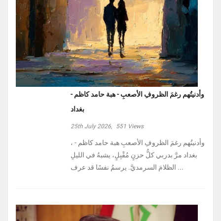
وأدنيتُهم رغمَ الظروفِ الأصعبِ - هبة حامد كاظم -
بغداد
25th July 2026,
551
Views
، وأدنيتُهم رغمَ الظروفِ الأصعبِ هبة حامد كاظم -
بغداد مرَّ بدربي كلُّ حزنٍ مُقْبِلٍ، يشبهُ في الليلِ
الظلامَ السرمديَّ. يرسمُ نفسًا قد عرف ...