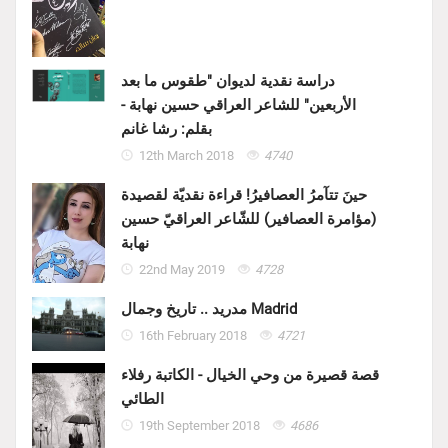
دراسة نقدية لديوان "طقوس ما بعد
الأربعين" للشاعر العراقي حسين نهابة -
بقلم: رشا غانم
12th March 2018
4740
حينَ تتآمرُ العصافيرُ! قراءة نقديّة لقصيدة
(مؤامرة العصافير) للشّاعر العراقيّ حسين
نهابة
22nd May 2019
4728
مدريد .. تاريخ وجمال Madrid
16th February 2018
4721
قصة قصيرة من وحي الخيال - الكاتبة رفلاء
الطائي
19th September 2018
4686