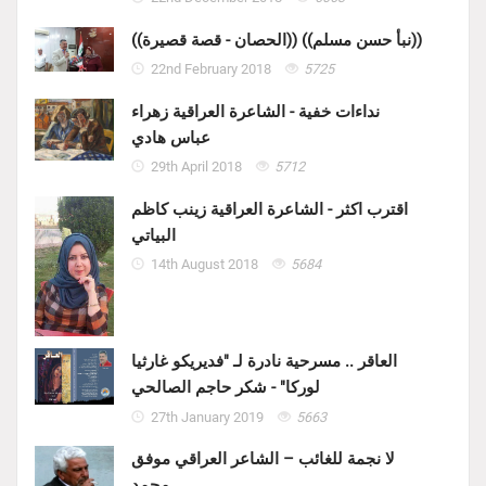
((الحصان - قصة قصيرة)) ((نبأ حسن مسلم))
22nd February 2018
5725
نداءات خفية - الشاعرة العراقية زهراء
عباس هادي
29th April 2018
5712
اقترب اكثر - الشاعرة العراقية زينب كاظم
البياتي
14th August 2018
5684
العاقر .. مسرحية نادرة لـ "فديريكو غارثيا
لوركا" - شكر حاجم الصالحي
27th January 2019
5663
لا نجمة للغائب – الشاعر العراقي موفق
محمد