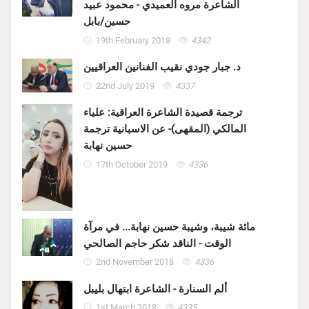
الشاعرة مروه العميدي - محمود عبيد
حسين/بابل
19th February 2018
4342
د. جبار جودي نقيب الفنانين العراقيين
22nd July 2019
4337
ترجمة قصيدة الشاعرة العراقية: علياء
المالكي (المقهى)- عن الاسبانية ترجمة
حسين نهابة
17th October 2019
4336
مائة شيبة، وشيبة حسين نهابة... في مرآة
الوقت - الناقد شكر حاجم الصالحي
2nd November 2018
4336
ألم السنارة - الشاعرة ابتهال بليبل
1st March 2018
4335