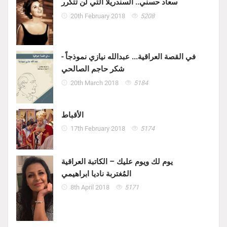
سعاد حسني.. السندريلا التي لن تتكرر
20th February 2018
5208
في القصة العراقية... عبدالله نيازي نموذجاً -
شكر حاجم الصالحي
20th March 2018
5184
الأقباط
17th February 2018
5174
يوم لك ويوم عليك – الكاتبة العراقية
المُغتربة ناديا ابراهيمي
8th April 2018
5171