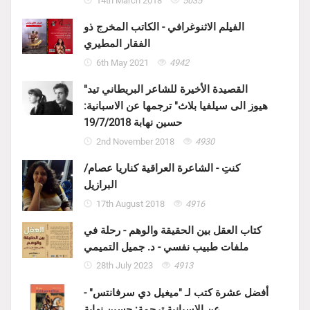
14th March 2018
5035
الفيلم الاثنوغرافي - الكاتب المخرج ذو
الفقار المطيري
6th May 2021
4942
"القصيدة الأخيرة للشاعر البريطاني تيد
هيوز الى سيلفيا بلاث" ترجمها عن الاسبانية:
حسين نهابة 19/7/2018
2nd November 2018
4930
كنتِ - الشاعرة العراقية كناريا عصام/
البرازيل
17th August 2018
4916
كتاب العقل بين الحقيقة والوهم - رحلة في
ملفات طبيب نفسي - د. جميل التميمي
28th July 2023
4913
أفضل عشرة كتب لـ "ميغيل دي سرفانتس" -
عن الاسبانية ترجمة: حسين نهابة