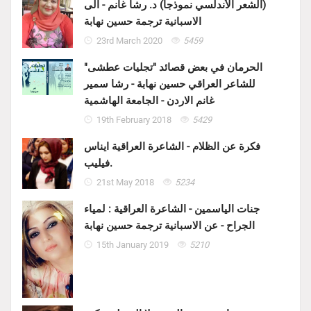
(الشعر الأندلسي نموذجا) د. رشا غانم - الى
الاسبانية ترجمة حسين نهابة
23rd March 2020
5459
الحرمان في بعض قصائد "تجليات عطشى"
للشاعر العراقي حسين نهابة - رشا سمير
غانم الاردن - الجامعة الهاشمية
19th February 2018
5429
فكرة عن الظلام - الشاعرة العراقية ايناس
فيليب.
21st May 2018
5234
جنات الياسمين - الشاعرة العراقية : لمياء
الجراح - عن الاسبانية ترجمة حسين نهابة
15th January 2019
5210