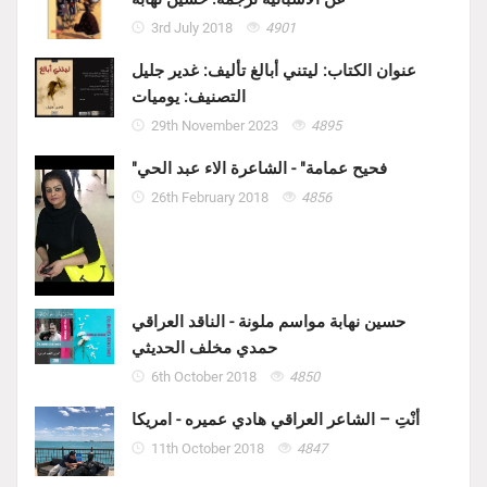
3rd July 2018
4901
عنوان الكتاب: ليتني أبالغ تأليف: غدير جليل
التصنيف: يوميات
29th November 2023
4895
"فحيح عمامة" - الشاعرة الاء عبد الحي
26th February 2018
4856
حسين نهابة مواسم ملونة - الناقد العراقي
حمدي مخلف الحديثي
6th October 2018
4850
أنْتِ – الشاعر العراقي هادي عميره - امريكا
11th October 2018
4847