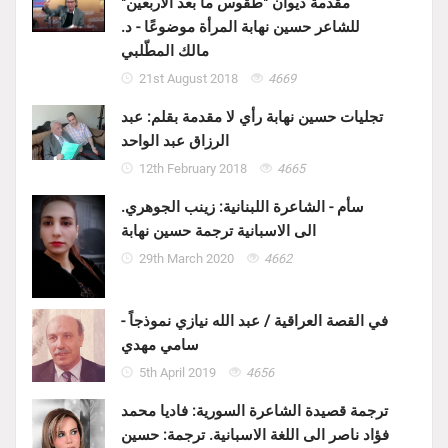
مقدمة ديوان "طقوس ما بعد الأربعين"
للشاعر حسين نهابة المرأة موضوعًا - د.
مالك المطّلبي
21st August 2018
4669
تجليات حسين نهابة رأي لا مقدمة بقلم: عبد
الرزاق عبد الواحد
12th February 2018
4665
سأم - الشاعرة اللبنانية: زينب الجوهري.
الى الاسبانية ترجمة حسين نهابة
29th March 2020
4662
في القصة العراقية / عبد الله نيازي نموذجاً -
سامي مهدي
5th April 2019
4656
ترجمة قصيدة الشاعرة السورية: فاديا محمد
فؤاد ناصر الى اللغة الاسبانية. ترجمة: حسين