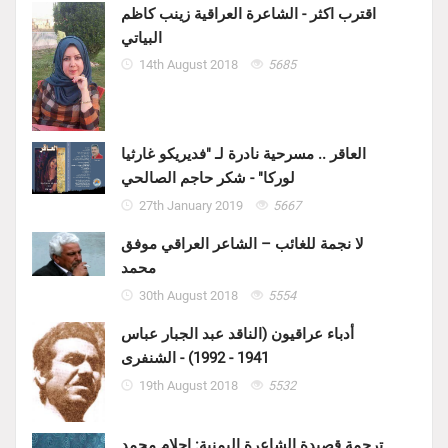
اقترب اكثر - الشاعرة العراقية زينب كاظم
البياتي
14th August 2018
5685
العاقر .. مسرحية نادرة لـ "فديريكو غارثيا
لوركا" - شكر حاجم الصالحي
27th January 2019
5667
لا نجمة للغائب – الشاعر العراقي موفق
محمد
30th August 2018
5554
أدباء عراقيون (الناقد عبد الجبار عباس
1941 - 1992) - الشنفرى
19th August 2018
5532
ترجمة قصيدة الشاعرة اليمنية: احلام محمد