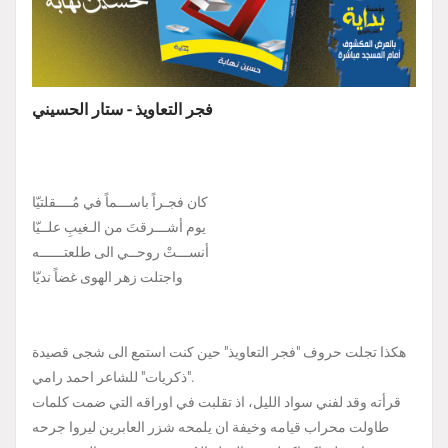
فجر التعاويذ - ستار الحسيني
كان فجـراً باســـماً في مُــــقلتيّا
يوم أشـــرقتَ من الـغيبِ علــيّا
أنســـتْ روحــي الى طلعتــــــه
واجتلت زهر الهوى غضاً نديّا
هكذا تجلت حروف "فجر التعاويذ" حين كنت استمع الى شجى قصيدة
"ذكريات" للشاعر احمد رامي.
قرأته وقد لفني سواد الليل، اذ تقلبت في اوراقه التي ضمت كلمات
طاولت محراب قيامه وخيفة ان يلمحه شزر العابرين ليروا جرحه