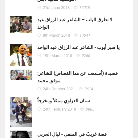
21st June 2018
17018
لا تطرق الباب – الشاعر عبد الرزاق عبد
الواحد
8th March 2018
14041
يا صبر أيوب - الشاعر عبد الرزاق عبد الواحد
19th March 2018
9766
قصيدة (أسمعت عن هذا القصاص) للشاعر:
موفق محمد
24th October 2021
9614
سنان العزاوي ممثلاً ومخرجاً
24th February 2018
8985
قصة غريبٌ في المنفى - ليال الحربي