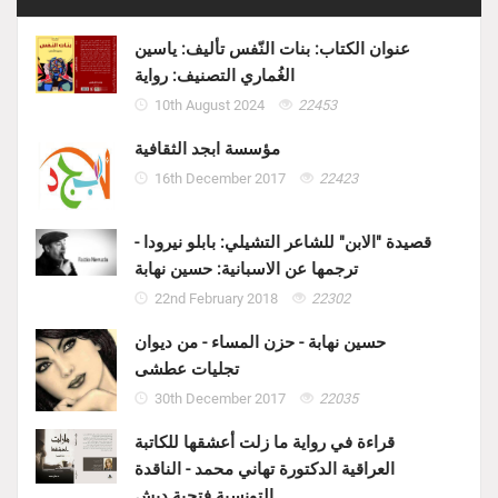
عنوان الكتاب: بنات النّفس تأليف: ياسين
الغُماري التصنيف: رواية
10th August 2024
22453
مؤسسة ابجد الثقافية
16th December 2017
22423
قصيدة "الابن" للشاعر التشيلي: بابلو نيرودا -
ترجمها عن الاسبانية: حسين نهابة
22nd February 2018
22302
حسين نهابة - حزن المساء - من ديوان
تجليات عطشى
30th December 2017
22035
قراءة في رواية ما زلت أعشقها للكاتبة
العراقية الدكتورة تهاني محمد - الناقدة
التونسية فتحية دبش