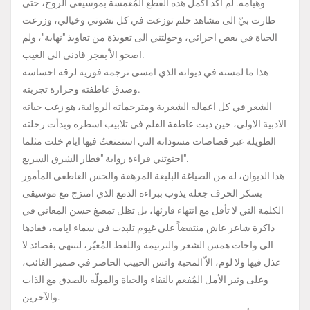
وهيامه. لم اكد اكمل هذه القطع المُغمسة بموسيقى الروح، حتى
طارت بيّ الى مشاهد حلم توزعت في كل نشوتي وخيالي، وزرعت
الحياة في بعض اجزائي، وحولتني الى تعويذة من تعاويذ "نهابة"، ولم
اصحو الاّ بفجر قادني الى الغيب.
هذا ما لمسته في ديوانه الذي امسى ترجمة فورية لرقة احساسه
وصدق عاطفته وحرارة تجربته.
الشعر في كل اعماله الشعرية ومترجماته الروائية، هو زغب حياته
الادبية الاولى، حين دبت عاطفة القلم في تلابيب اسطره وبدأت رحلته
الطويلة عبر قصاصات مسوداته التي استمتعتُ فيها ايام خلت مثلما
احتوتني قراءة رواية "قطار الشرق السريع".
هذا الديوان، له من الصياغة البليغة المرهفة والحس العاطفي المأمور
بسكر الحرف جعله يذوب ببراءة الدمع الذي امتزج مع موسيقى
الكلمة التي لا تأفل مع انتهاء قارئها، بل تظل تمضغ حسن المعاني في
ذاكرة شاعر عاش منتفضاً على غيوم تلبدت في سماء ايامه، فقادها
الى واحات همس الشعر والترنيمة واللفظ المُعبّر، لتنتهي بقصائد لا
عذل فيها ولا لوم، الاّ المحبة وانس الحبيب الحاضر في ضمير الغائب،
وعلى وثير الأمل المُفعم بالنقاء والحياة والمولّه بالصدق مع الذات
والآخرين.