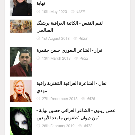
نهابة
10th May 2020
4635
لئيم النفس - الكاتبة العراقية پرشنگ
الصالحي
1st August 2018
4628
قرار - الشاعر السوري حسن جقمرة
13th March 2018
4622
تعال - الشاعرة العراقية المُغتربة راقية
مهدي
27th December 2018
4576
غصن زيتون - الشاعر العراقي حسين نهابة -
من ديوان "طقوس ما بعد الأربعين"
28th February 2019
4572