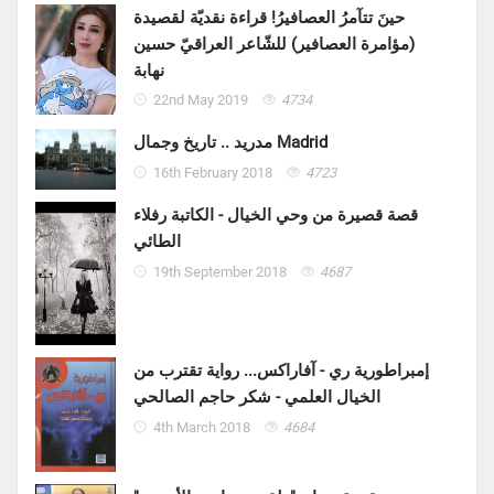
حينَ تتآمرُ العصافيرُ! قراءة نقديّة لقصيدة
(مؤامرة العصافير) للشّاعر العراقيّ حسين
نهابة
22nd May 2019
4734
مدريد .. تاريخ وجمال Madrid
16th February 2018
4723
قصة قصيرة من وحي الخيال - الكاتبة رفلاء
الطائي
19th September 2018
4687
إمبراطورية ري - آفاراكس... رواية تقترب من
الخيال العلمي - شكر حاجم الصالحي
4th March 2018
4684