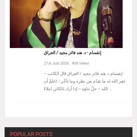
إنقسام - د. هند فائز مجيد / العراق
21st July 2026,
908
Views
إنقسام د. هند فائز مجيد / العراق ‏قال الكاتب –
غفر الله له ما تقدّم من نظره وما تأخّر :- ‏اعلمْ أن
الله – جلّ ثناؤه – إذا أراد بالكائن ابتلاءً ...
POPULAR POSTS