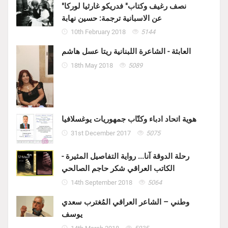
"نصف رغيف وكتاب" فدريكو غارثيا لوركا
عن الاسبانية ترجمة: حسين نهابة
10th February 2018
5144
العابثة - الشاعرة اللبنانية ريتا عسل هاشم
18th May 2018
5089
هوية اتحاد ادباء وكتّاب جمهوريات يوغسلافيا
31st December 2017
5075
رحلة الدوقة آنا... رواية التفاصيل المثيرة -
الكاتب العراقي شكر حاجم الصالحي
14th September 2018
5064
وطني – الشاعر العراقي المُغترب سعدي
يوسف