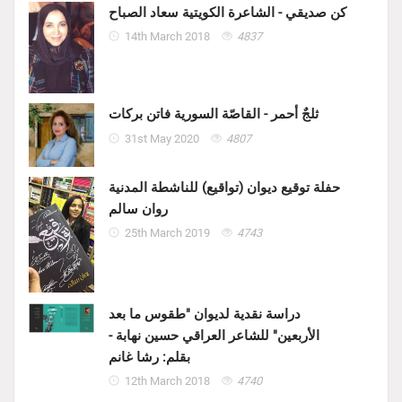
كن صديقي - الشاعرة الكويتية سعاد الصباح
14th March 2018
4837
ثلجٌ أحمر - القاصّة السورية فاتن بركات
31st May 2020
4807
حفلة توقيع ديوان (تواقيع) للناشطة المدنية
روان سالم
25th March 2019
4743
دراسة نقدية لديوان "طقوس ما بعد
الأربعين" للشاعر العراقي حسين نهابة -
بقلم: رشا غانم
12th March 2018
4740