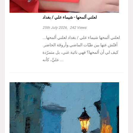
لعلني ألمحها - شيماء علي / بغداد
25th July 2026,
242
Views
لعلني ألمحها شيماء علي / بغداد لعلني ألمحها...
أفتّش عنها بين طيّات الماضي وأروقة الحاضر.
كيف لي أن ألمحها؟ فهي نائية عني، بل متمرّدة
عليَّ، كأنه ...