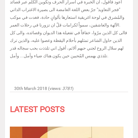
اعود فأقول، ان الخبرة في اسرار الحرف وتكوين الكلم عبر قصائد
"فجر التعاويذ" جرّ بعض اللغة الغامضة الى بصيرة الاغتراب الذاتي
والمُشرق في لوحة اغريقية استعارها بألوانٍ حادة، فغدت في موكب
الآلهة والعاشقين، سمواً لكرامات قلّ ان تزورنا في رحلات العمر.
فالى كل الذين مرّوا، خفافاً في تفعيلة هذا الديوان وقصائده، والى كل
الذين حاول الشاعر تمثلهم بأحلام اليقظة وعصوا عليه، والذين ترك
لهم سلال الروح لجني حبهم ألاثم، أقول اني تلذذت بحب سجاله قدر
تلذذي بهمس المُحبين حين يكون هناك ضياء وأمل... وأمل.
30th March 2018 (views:
3781
)
LATEST POSTS