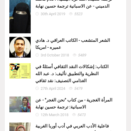
الدميني - عن الاسبانية ترجمة حسين نهابة
30th April 2019
5523
الشعر المتشعب - الكاتب العراقي د. هادي
عميره - امريكا
3rd October 2018
5489
الكتاب: إشكالات النقد الثقافي أسئلةٌ في
النظرية والتطبيق تأليف: د. عبد الله
الغذامي التصنيف: نقد ثقافي
27th April 2024
5479
المرأة الغجرية - من كتاب "نحن الغجر" - عن
الاسبانية: ترجمة حسين نهابة
12th March 2018
5473
فاعلية الأدب العربي في أدب أوربا الغربية