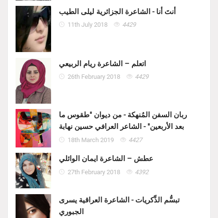
أنتَ أنا - الشاعرة الجزائرية ليلى الطيب
11th July 2018
4429
اتعلم – الشاعرة ريام الربيعي
26th February 2018
4429
ربان السفن المُنهكة - من ديوان "طقوس ما
بعد الأربعين" - الشاعر العرافي حسين نهابة
18th March 2019
4427
عطش – الشاعرة ايمان الوائلي
27th February 2018
4392
تبسُّم الذِّكريات - الشاعرة العراقية يسرى
الجبوري