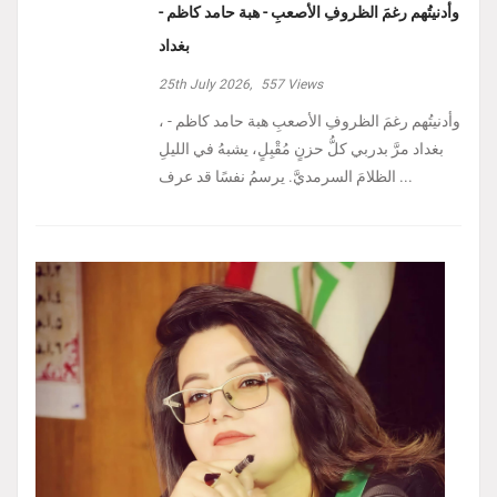
وأدنيتُهم رغمَ الظروفِ الأصعبِ - هبة حامد كاظم -
بغداد
25th July 2026,
557
Views
، وأدنيتُهم رغمَ الظروفِ الأصعبِ هبة حامد كاظم -
بغداد مرَّ بدربي كلُّ حزنٍ مُقْبِلٍ، يشبهُ في الليلِ
الظلامَ السرمديَّ. يرسمُ نفسًا قد عرف ...