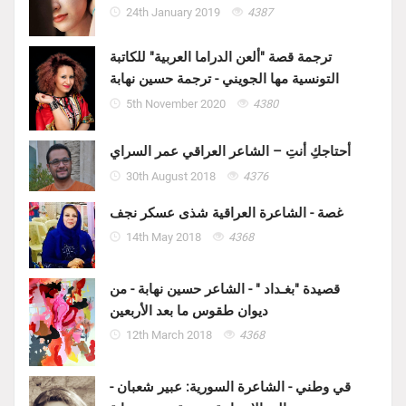
24th January 2019
4387
ترجمة قصة "ألعن الدراما العربية" للكاتبة
التونسية مها الجويني - ترجمة حسين نهابة
5th November 2020
4380
أحتاجكِ أنتِ – الشاعر العراقي عمر السراي
30th August 2018
4376
غصة - الشاعرة العراقية شذى عسكر نجف
14th May 2018
4368
قصيدة "بغـداد " - الشاعر حسين نهابة - من
ديوان طقوس ما بعد الأربعين
12th March 2018
4368
قي وطني - الشاعرة السورية: عبير شعبان -