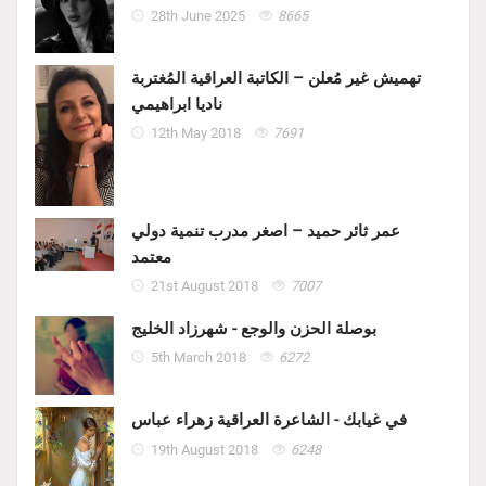
28th June 2025
8665
تهميش غير مُعلن – الكاتبة العراقية المُغتربة
ناديا ابراهيمي
12th May 2018
7691
عمر ثائر حميد – اصغر مدرب تنمية دولي
معتمد
21st August 2018
7007
بوصلة الحزن والوجع - شهرزاد الخليج
5th March 2018
6272
في غيابك - الشاعرة العراقية زهراء عباس
19th August 2018
6248