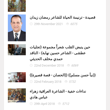
قصيدة - ترنيمة الحياة للشاعر رمضان زيدان
29th November 2021
6075
حين ينبض القلب شعراً مجموعة (تجليات
عطشى - الشاعر حسين نهابة) - الناقد
حمدي مخلف الحديثي
22nd December 2018
6069
((الحصان - قصة قصيرة)) ((نبأ حسن مسلم))
22nd February 2018
5732
نداءات خفية - الشاعرة العراقية زهراء
عباس هادي
29th April 2018
5712