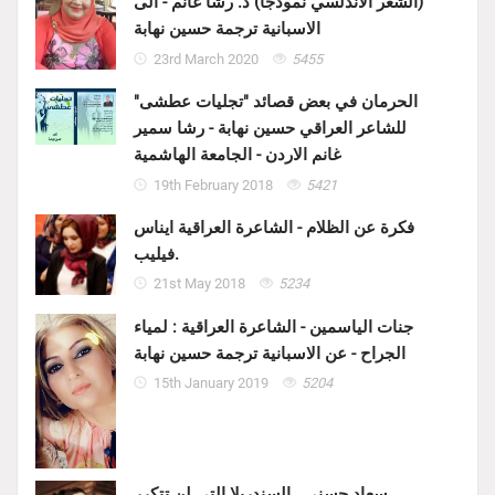
(الشعر الأندلسي نموذجا) د. رشا غانم - الى
الاسبانية ترجمة حسين نهابة
23rd March 2020
5455
الحرمان في بعض قصائد "تجليات عطشى"
للشاعر العراقي حسين نهابة - رشا سمير
غانم الاردن - الجامعة الهاشمية
19th February 2018
5421
فكرة عن الظلام - الشاعرة العراقية ايناس
فيليب.
21st May 2018
5234
جنات الياسمين - الشاعرة العراقية : لمياء
الجراح - عن الاسبانية ترجمة حسين نهابة
15th January 2019
5204
سعاد حسني.. السندريلا التي لن تتكرر