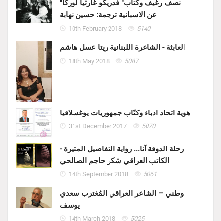
"نصف رغيف وكتاب" فدريكو غارثيا لوركا
عن الاسبانية ترجمة: حسين نهابة
10th February 2018
5140
العابثة - الشاعرة اللبنانية ريتا عسل هاشم
18th May 2018
5087
هوية اتحاد ادباء وكتّاب جمهوريات يوغسلافيا
31st December 2017
5070
رحلة الدوقة آنا... رواية التفاصيل المثيرة -
الكاتب العراقي شكر حاجم الصالحي
14th September 2018
5061
وطني – الشاعر العراقي المُغترب سعدي
يوسف
14th March 2018
5025