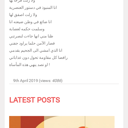
ولا زلت فرحا بها
انا المنبوذ في دستور العنصرية
ولا زلت اصفق لها
انا ضائع في وطن ضيعته انا
وسلمت حكمه لعصابة
ظنا مني انها جاءت لنصرتني
فصار الآمن حلما يراود جفني
انا الذي امشي الى الجحيم بقدمي
رافضا كل مقاومة تحول دون عذاباتي
او تصد ينهي هذه المأساة !
9th April 2019 (views:
4086
)
LATEST POSTS