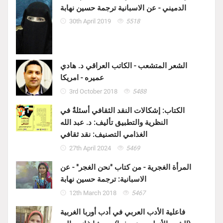
الدميني - عن الاسبانية ترجمة حسين نهابة
30th April 2019
5518
الشعر المتشعب - الكاتب العراقي د. هادي
عميره - امريكا
3rd October 2018
5488
الكتاب: إشكالات النقد الثقافي أسئلةٌ في
النظرية والتطبيق تأليف: د. عبد الله
الغذامي التصنيف: نقد ثقافي
27th April 2024
5469
المرأة الغجرية - من كتاب "نحن الغجر" - عن
الاسبانية: ترجمة حسين نهابة
12th March 2018
5467
فاعلية الأدب العربي في أدب أوربا الغربية