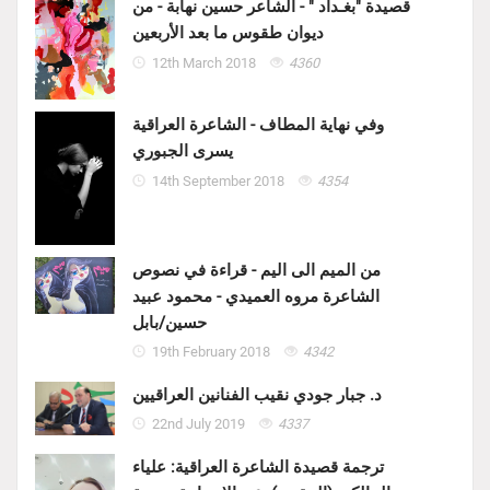
قصيدة "بغـداد " - الشاعر حسين نهابة - من
ديوان طقوس ما بعد الأربعين
12th March 2018
4360
وفي نهاية المطاف - الشاعرة العراقية
يسرى الجبوري
14th September 2018
4354
من الميم الى اليم - قراءة في نصوص
الشاعرة مروه العميدي - محمود عبيد
حسين/بابل
19th February 2018
4342
د. جبار جودي نقيب الفنانين العراقيين
22nd July 2019
4337
ترجمة قصيدة الشاعرة العراقية: علياء