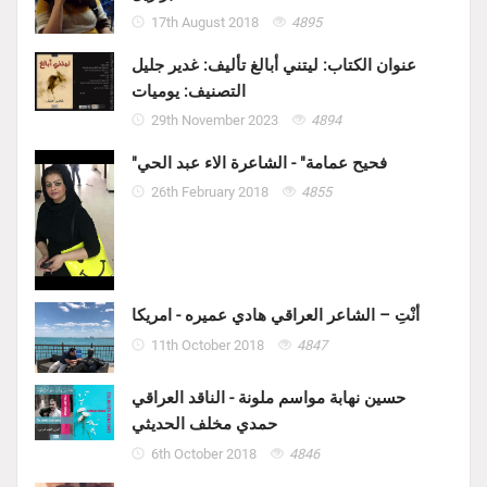
17th August 2018
4895
عنوان الكتاب: ليتني أبالغ تأليف: غدير جليل
التصنيف: يوميات
29th November 2023
4894
"فحيح عمامة" - الشاعرة الاء عبد الحي
26th February 2018
4855
أنْتِ – الشاعر العراقي هادي عميره - امريكا
11th October 2018
4847
حسين نهابة مواسم ملونة - الناقد العراقي
حمدي مخلف الحديثي
6th October 2018
4846