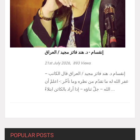
إنقسام - د. هند فائز مجيد / العراق
21st July 2026,
893
Views
إنقسام د. هند فائز مجيد / العراق ‏قال الكاتب –
غفر الله له ما تقدّم من نظره وما تأخّر :- ‏اعلمْ أن
الله – جلّ ثناؤه – إذا أراد بالكائن ابتلاءً ...
POPULAR POSTS