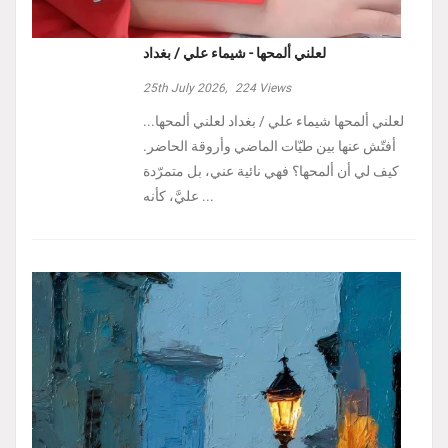
لعلني ألمحها - شيماء علي / بغداد
25th July 2026,
224
Views
لعلني ألمحها شيماء علي / بغداد لعلني ألمحها...
أفتّش عنها بين طيّات الماضي وأروقة الحاضر.
كيف لي أن ألمحها؟ فهي نائية عني، بل متمرّدة
عليَّ، كأنه ...