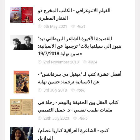
الفيلم الاثنوغرافي - الكاتب المخرج ذو
الفقار المطيري
6th May 2021
4931
"القصيدة الأخيرة للشاعر البريطاني تيد
هيوز الى سيلفيا بلاث" ترجمها عن الاسبانية:
حسين نهابة 19/7/2018
2nd November 2018
4924
أفضل عشرة كتب لـ "ميغيل دي سرفانتس" -
عن الاسبانية ترجمة: حسين نهابة
3rd July 2018
4896
كتاب العقل بين الحقيقة والوهم - رحلة في
ملفات طبيب نفسي - د. جميل التميمي
28th July 2023
4895
كنتِ - الشاعرة العراقية كناريا عصام/
البرازيل