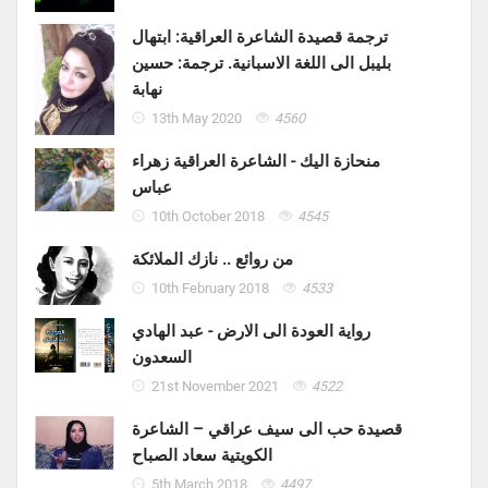
ترجمة قصيدة الشاعرة العراقية: ابتهال
بليبل الى اللغة الاسبانية. ترجمة: حسين
نهابة
13th May 2020
4560
منحازة اليك - الشاعرة العراقية زهراء
عباس
10th October 2018
4545
من روائع .. نازك الملائكة
10th February 2018
4533
رواية العودة الى الارض - عبد الهادي
السعدون
21st November 2021
4522
قصيدة حب الى سيف عراقي – الشاعرة
الكويتية سعاد الصباح
5th March 2018
4497