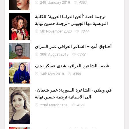
24th January 2019
4387
ترجمة قصة "ألعن الدراما العربية" للكاتبة
التونسية مها الجويني - ترجمة حسين نهابة
5th November 2020
4377
أحتاجكِ أنتِ – الشاعر العراقي عمر السراي
30th August 2018
4372
غصة - الشاعرة العراقية شذى عسكر نجف
14th May 2018
4366
قي وطني - الشاعرة السورية: عبير شعبان -
الى الاسبانية ترجمة حسين نهابة
22nd March 2020
4363