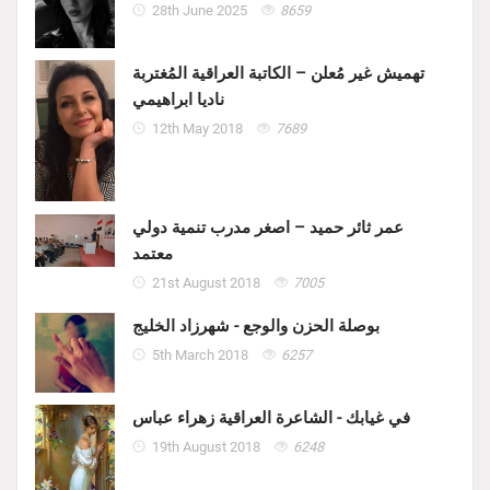
28th June 2025
8659
تهميش غير مُعلن – الكاتبة العراقية المُغتربة
ناديا ابراهيمي
12th May 2018
7689
عمر ثائر حميد – اصغر مدرب تنمية دولي
معتمد
21st August 2018
7005
بوصلة الحزن والوجع - شهرزاد الخليج
5th March 2018
6257
في غيابك - الشاعرة العراقية زهراء عباس
19th August 2018
6248