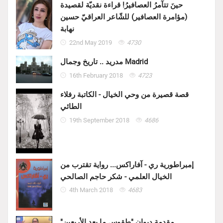
حينَ تتآمرُ العصافيرُ! قراءة نقديّة لقصيدة
(مؤامرة العصافير) للشّاعر العراقيّ حسين
نهابة
22nd May 2019
4730
مدريد .. تاريخ وجمال Madrid
16th February 2018
4723
قصة قصيرة من وحي الخيال - الكاتبة رفلاء
الطائي
19th September 2018
4686
إمبراطورية ري - آفاراكس... رواية تقترب من
الخيال العلمي - شكر حاجم الصالحي
4th March 2018
4683
مقدمة ديوان "طقوس ما بعد الأربعين"