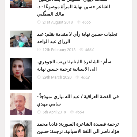
للشاعر حسين نهابة المرأة موضوعًا - د.
مالك المطّلبي
21st August 2018
4666
تجليات حسين نهابة رأي لا مقدمة بقلم: عبد
الرزاق عبد الواحد
12th February 2018
4664
سأم - الشاعرة اللبنانية: زينب الجوهري.
الى الاسبانية ترجمة حسين نهابة
29th March 2020
4662
في القصة العراقية / عبد الله نيازي نموذجاً -
سامي مهدي
5th April 2019
4654
ترجمة قصيدة الشاعرة السورية: فاديا محمد
فؤاد ناصر الى اللغة الاسبانية. ترجمة: حسين