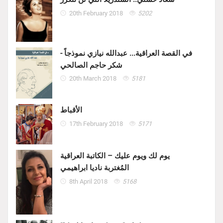
20th February 2018
5202
في القصة العراقية... عبدالله نيازي نموذجاً -
شكر حاجم الصالحي
20th March 2018
5181
الأقباط
17th February 2018
5171
يوم لك ويوم عليك – الكاتبة العراقية
المُغتربة ناديا ابراهيمي
8th April 2018
5168