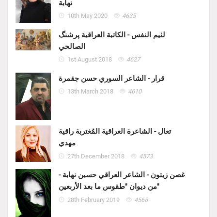
نهابة
10th May 2020
4635
لئيم النفس - الكاتبة العراقية پرشنگ
الصالحي
1st August 2018
4627
قرار - الشاعر السوري حسن جقمرة
13th March 2018
4610
تعال - الشاعرة العراقية المُغتربة راقية
مهدي
27th December 2018
4573
غصن زيتون - الشاعر العراقي حسين نهابة -
من ديوان "طقوس ما بعد الأربعين"
28th February 2019
4568