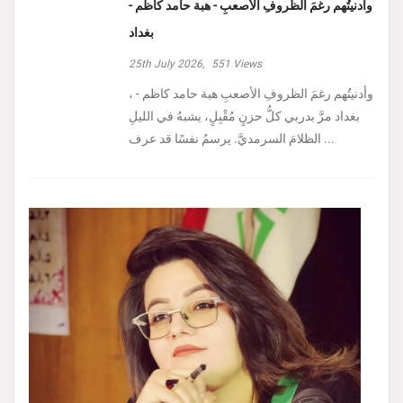
وأدنيتُهم رغمَ الظروفِ الأصعبِ - هبة حامد كاظم -
بغداد
25th July 2026,
551
Views
، وأدنيتُهم رغمَ الظروفِ الأصعبِ هبة حامد كاظم -
بغداد مرَّ بدربي كلُّ حزنٍ مُقْبِلٍ، يشبهُ في الليلِ
الظلامَ السرمديَّ. يرسمُ نفسًا قد عرف ...