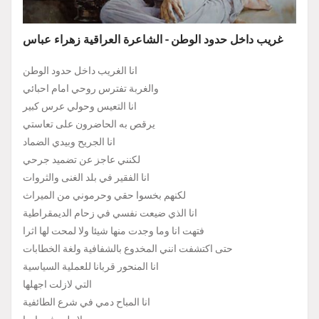
غريب داخل حدود الوطن - الشاعرة العراقية زهراء عباس
انا الغريب داخل حدود الوطن
والغربة تفترس روحي امام احبائي
انا التعيس وحولي عرس كبير
يرقص به الحاضرون على تعاستي
انا الجريح وبيدي الضماد
لكنني عاجز عن تضميد جرحي
انا الفقير في بلد الغنى والثروات
لكنهم بخسوا حقي وحرموني من الميراث
انا الذي ضيعت نفسي في زحام الديمقراطية
فتهت انا وما وجدت منها شيئا ولا لمحت لها اثرا
حتى اكتشفت انني المخدوع بالشفافية ولغة الخطابات
انا المنحور قربانا للعملية السياسية
التي لازلت اجهلها
انا المباح دمي في شرع الطائفية