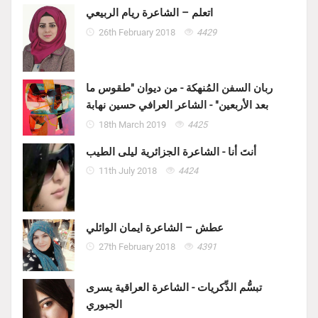
اتعلم – الشاعرة ريام الربيعي
26th February 2018
4429
ربان السفن المُنهكة - من ديوان "طقوس ما
بعد الأربعين" - الشاعر العرافي حسين نهابة
18th March 2019
4425
أنتَ أنا - الشاعرة الجزائرية ليلى الطيب
11th July 2018
4424
عطش – الشاعرة ايمان الوائلي
27th February 2018
4391
تبسُّم الذِّكريات - الشاعرة العراقية يسرى
الجبوري