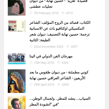
قصيدة "طريد" - حسين نهابة - من ديوان
تجليات عطشى
7th February 2018
4319
الكتاب: قصائد من الروح المؤلف: الشاعر
المكسيكي اوكتافيو باث عن الاسبانية
ترجمة: حسين نهابة التصنيف: ديوان شعر
الطبعة: الثانية
22nd December 2023
4307
مهرجان الفن الدولي في اثينا
15th May 2018
4304
كوني مطمئنة - من ديوان طقوس ما بعد
الأربعين - الشاعر العراقي حسين نهابة
29th April 2019
4304
السياب... ينشد للمطر.. ولجمال الوطن...
في "انشودة المطر"