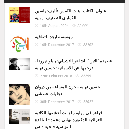
عنوان الكتاب: بنات النّفس تأليف: ياسين
الغُماري التصنيف: رواية
10th August 2024
22446
مؤسسة ابجد الثقافية
16th December 2017
22407
قصيدة "الابن" للشاعر التشيلي: بابلو نيرودا -
ترجمها عن الاسبانية: حسين نهابة
22nd February 2018
22299
حسين نهابة - حزن المساء - من ديوان
تجليات عطشى
30th December 2017
22027
قراءة في رواية ما زلت أعشقها للكاتبة
العراقية الدكتورة تهاني محمد - الناقدة
التونسية فتحية دبش