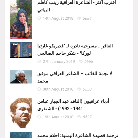
اقترب اكثر - الشاعرة العراقية زينب كاظم
البياتي
14th August 2018
5684
العاقر .. مسرحية نادرة لـ "فديريكو غارثيا
لوركا" - شكر حاجم الصالحي
27th January 2019
5665
لا نجمة للغائب – الشاعر العراقي موفق
محمد
30th August 2018
5550
أدباء عراقيون (الناقد عبد الجبار عباس
1941 - 1992) - الشنفرى
19th August 2018
5527
ترجمة قصيدة الشاعرة اليمنية: احلام محمد