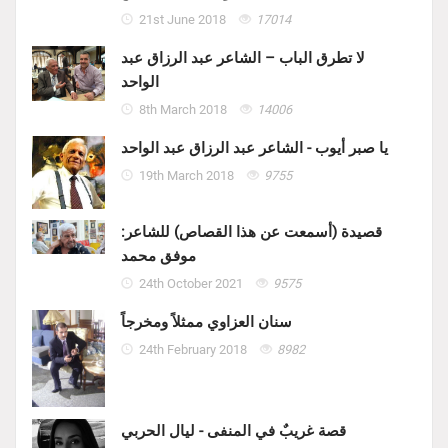
21st June 2018
17014
لا تطرق الباب – الشاعر عبد الرزاق عبد
الواحد
8th March 2018
14006
يا صبر أيوب - الشاعر عبد الرزاق عبد الواحد
19th March 2018
9755
قصيدة (أسمعت عن هذا القصاص) للشاعر:
موفق محمد
24th October 2021
9575
سنان العزاوي ممثلاً ومخرجاً
24th February 2018
8982
قصة غريبٌ في المنفى - ليال الحربي