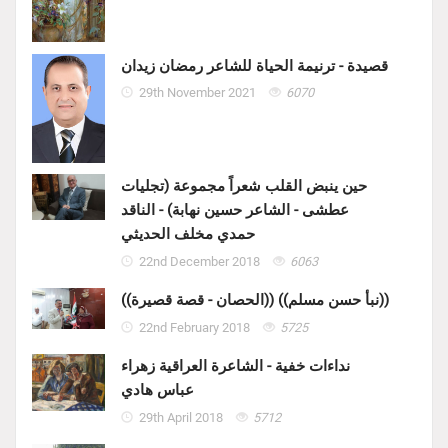
قصيدة - ترنيمة الحياة للشاعر رمضان زيدان
29th November 2021
6070
حين ينبض القلب شعراً مجموعة (تجليات
عطشى - الشاعر حسين نهابة) - الناقد
حمدي مخلف الحديثي
22nd December 2018
6063
((الحصان - قصة قصيرة)) ((نبأ حسن مسلم))
22nd February 2018
5725
نداءات خفية - الشاعرة العراقية زهراء
عباس هادي
29th April 2018
5712