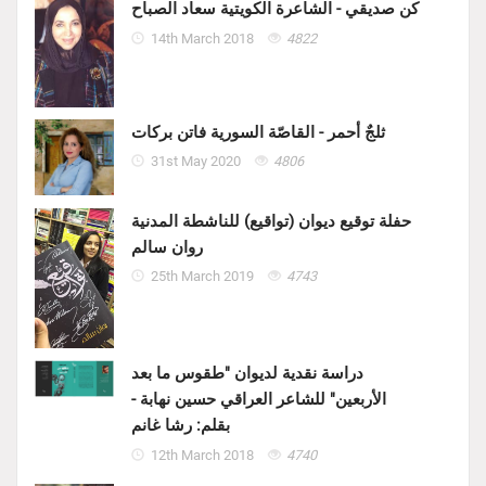
كن صديقي - الشاعرة الكويتية سعاد الصباح
14th March 2018
4822
ثلجٌ أحمر - القاصّة السورية فاتن بركات
31st May 2020
4806
حفلة توقيع ديوان (تواقيع) للناشطة المدنية
روان سالم
25th March 2019
4743
دراسة نقدية لديوان "طقوس ما بعد
الأربعين" للشاعر العراقي حسين نهابة -
بقلم: رشا غانم
12th March 2018
4740