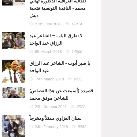
للكاتبة العراقية الدكتورة تهاني
محمد - الناقدة التونسية فتحية
دبش
21st June 2018
17014
لا تطرق الباب – الشاعر عبد
الرزاق عبد الواحد
8th March 2018
14006
يا صبر أيوب - الشاعر عبد الرزاق
عبد الواحد
19th March 2018
9755
قصيدة (أسمعت عن هذا القصاص)
للشاعر: موفق محمد
24th October 2021
9577
سنان العزاوي ممثلاً ومخرجاً
24th February 2018
8982