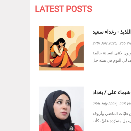
LATEST POSTS
للذيذ - رغداء سعيد
27th July 2026,
256
Vi
ولون لانني انسانة حالمة
 شيماء علي / بغداد
25th July 2026,
225
Vi
ين طيّات الماضي وأروقة