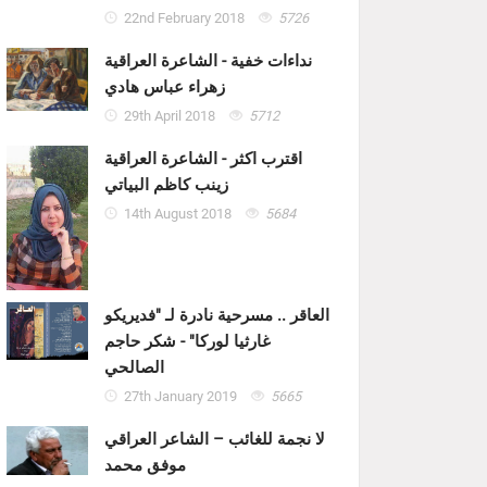
22nd February 2018
5726
نداءات خفية - الشاعرة العراقية
زهراء عباس هادي
29th April 2018
5712
اقترب اكثر - الشاعرة العراقية
زينب كاظم البياتي
14th August 2018
5684
العاقر .. مسرحية نادرة لـ "فديريكو
غارثيا لوركا" - شكر حاجم
الصالحي
27th January 2019
5665
لا نجمة للغائب – الشاعر العراقي
موفق محمد