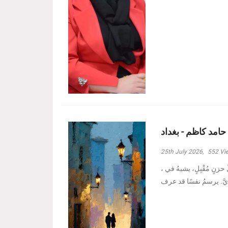
 حامد كاظم - بغداد
25th July 2026,
552
Vi
، وأدنيتُهم رغمَ الظروفِ الأصعبِ هبة حامد كاظم - بغداد مرَّ بدربي كلُّ حزنٍ مُقْبِلٍ، يشبهُ في