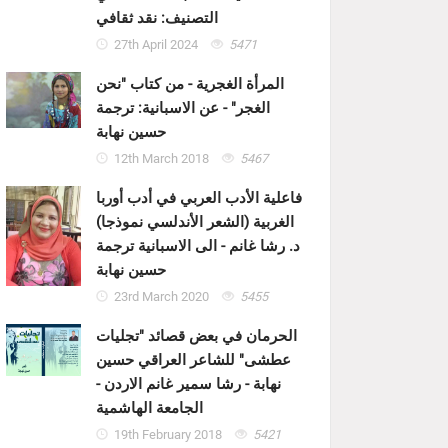
التصنيف: نقد ثقافي
27th April 2024
5471
المرأة الغجرية - من كتاب "نحن
الغجر" - عن الاسبانية: ترجمة
حسين نهابة
12th March 2018
5467
فاعلية الأدب العربي في أدب أوربا
الغربية (الشعر الأندلسي نموذجا)
د. رشا غانم - الى الاسبانية ترجمة
حسين نهابة
23rd March 2020
5455
الحرمان في بعض قصائد "تجليات
عطشى" للشاعر العراقي حسين
نهابة - رشا سمير غانم الاردن -
الجامعة الهاشمية
19th February 2018
5421