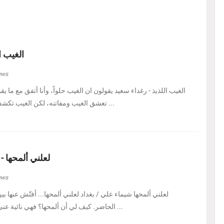
الغيب ا
ews
الغيب اللذيذ - رغداء سعيد يقولون ان الغيب حلواً، وأنا أتفق مع ما يق
تعشق الغيب ومفاتنه، لكن الغيب تكشف لي اليوم في هيئة حل ...
لعلني ألمحها -
ews
لعلني ألمحها شيماء علي / بغداد لعلني ألمحها... أفتّش عنها ب
الحاضر. كيف لي أن ألمحها؟ فهي نائية عني، بل متمرّدة عليَّ، كأنه ...