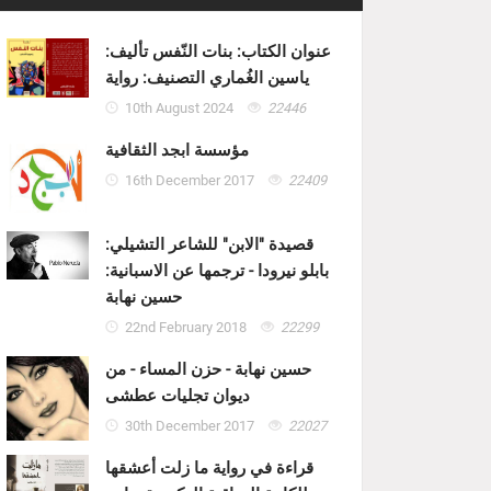
عنوان الكتاب: بنات النّفس تأليف:
ياسين الغُماري التصنيف: رواية
10th August 2024
22446
مؤسسة ابجد الثقافية
16th December 2017
22409
قصيدة "الابن" للشاعر التشيلي:
بابلو نيرودا - ترجمها عن الاسبانية:
حسين نهابة
22nd February 2018
22299
حسين نهابة - حزن المساء - من
ديوان تجليات عطشى
30th December 2017
22027
قراءة في رواية ما زلت أعشقها