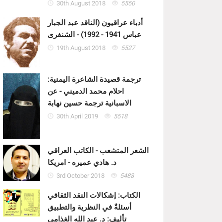
30th August 2018
5550
أدباء عراقيون (الناقد عبد الجبار
عباس 1941 - 1992) - الشنفرى
19th August 2018
5527
ترجمة قصيدة الشاعرة اليمنية:
احلام محمد الدميني - عن
الاسبانية ترجمة حسين نهابة
30th April 2019
5518
الشعر المتشعب - الكاتب العراقي
د. هادي عميره - امريكا
3rd October 2018
5488
الكتاب: إشكالات النقد الثقافي
أسئلةٌ في النظرية والتطبيق
تأليف: د. عبد الله الغذامي