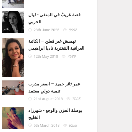
قصة غريبٌ في المنفى - ليال
الحربي
28th June 2025
8662
تهميش غير مُعلن – الكاتبة
العراقية المُغتربة ناديا ابراهيمي
12th May 2018
7689
عمر ثائر حميد – اصغر مدرب
تنمية دولي معتمد
21st August 2018
7005
بوصلة الحزن والوجع - شهرزاد
الخليج
5th March 2018
6258