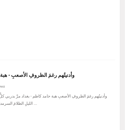
وأدنيتُهم رغمَ الظروفِ الأصعبِ - هبة
ews
الليلِ الظلامَ السرمديَّ. يرسمُ نفسًا قد عرف ...