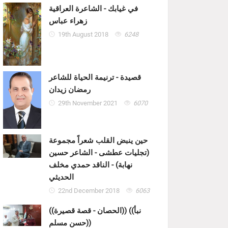
في غيابك - الشاعرة العراقية
زهراء عباس
19th August 2018
6248
قصيدة - ترنيمة الحياة للشاعر
رمضان زيدان
29th November 2021
6070
حين ينبض القلب شعراً مجموعة
(تجليات عطشى - الشاعر حسين
نهابة) - الناقد حمدي مخلف
الحديثي
22nd December 2018
6063
((الحصان - قصة قصيرة)) ((نبأ
حسن مسلم))