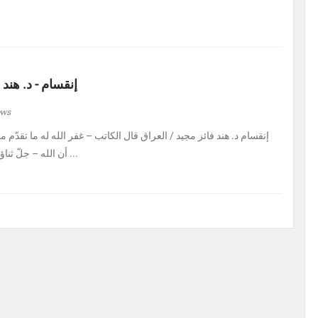
إنقسام - د. هند 
ews
إنقسام د. هند فائز مجيد / العراق ‏قال الكاتب – غفر الله له ما تقدّم من 
أن الله – جلّ ثناؤه – إذا أراد بالكائن ابتلاءً ...