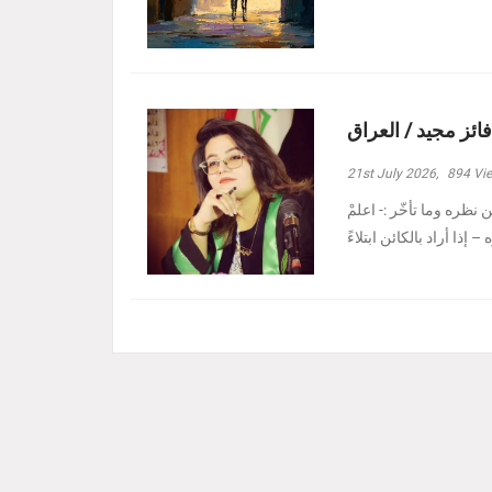
فائز مجيد / العراق
21st July 2026,
894
Vi
نظره وما تأخّر :- ‏اعلمْ