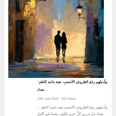
وأدنيتُهم رغمَ الظروفِ الأصعبِ - هبة حامد كاظم -
بغداد
25th July 2026,
552
Views
، وأدنيتُهم رغمَ الظروفِ الأصعبِ هبة حامد كاظم -
بغداد مرَّ بدربي كلُّ حزنٍ مُقْبِلٍ، يشبهُ في الليلِ