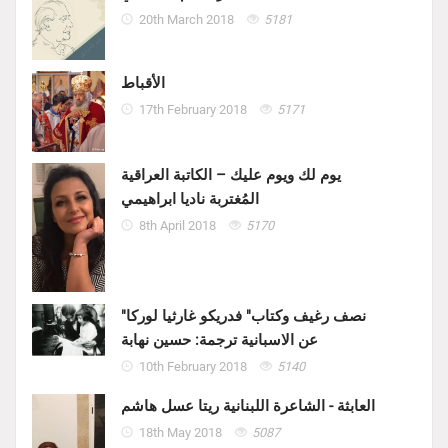
20th March 2018
5181
الأقباط
17th February 2018
5171
يوم لك ويوم عليك – الكاتبة العراقية
المُغتربة ناديا ابراهيمي
8th April 2018
5170
"نصف رغيف وكتاب" فدريكو غارثيا لوركا
عن الاسبانية ترجمة: حسين نهابة
10th February 2018
5140
العابثة - الشاعرة اللبنانية ريتا عسل هاشم
18th May 2018
5087