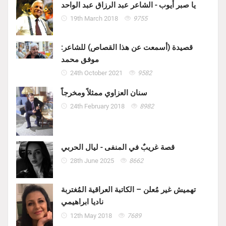
يا صبر أيوب - الشاعر عبد الرزاق عبد الواحد
19th March 2018
9755
قصيدة (أسمعت عن هذا القصاص) للشاعر:
موفق محمد
24th October 2021
9582
سنان العزاوي ممثلاً ومخرجاً
24th February 2018
8982
قصة غريبٌ في المنفى - ليال الحربي
28th June 2025
8662
تهميش غير مُعلن – الكاتبة العراقية المُغتربة
ناديا ابراهيمي
12th May 2018
7689