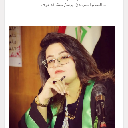
الظلامَ السرمديَّ. يرسمُ نفسًا قد عرف ...