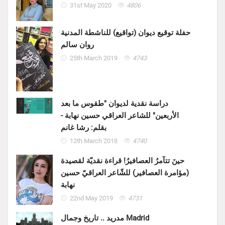
31st May 2020
4806
حفلة توقيع ديوان (تواقيع) للناشطة المدنية
روان سالم
25th March 2019
4743
دراسة نقدية لديوان "طقوس ما بعد
الأربعين" للشاعر العراقي حسين نهابة -
بقلم: رشا غانم
12th March 2018
4740
حينَ تتآمرُ العصافيرُ! قراءة نقديّة لقصيدة
(مؤامرة العصافير) للشّاعر العراقيّ حسين
نهابة
22nd May 2019
4731
مدريد .. تاريخ وجمال Madrid