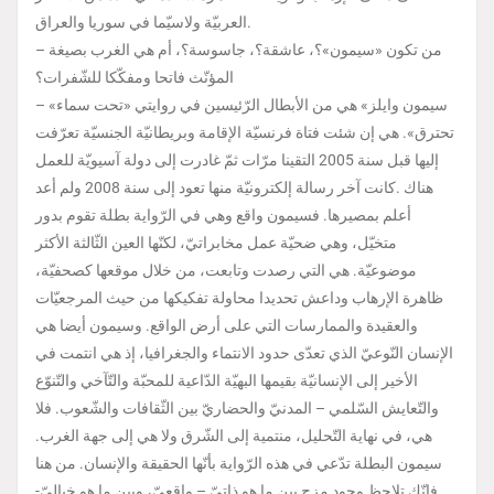
العربيّة ولاسيّما في سوريا والعراق.
– من تكون «سيمون»؟، عاشقة؟، جاسوسة؟، أم هي الغرب بصيغة
المؤنّث فاتحا ومفكّكا للشّفرات؟
– «سيمون وايلز» هي من الأبطال الرّئيسين في روايتي «تحت سماء
تحترق». هي إن شئت فتاة فرنسيّة الإقامة وبريطانيّة الجنسيّة تعرّفت
إليها قبل سنة 2005 التقينا مرّات ثمّ غادرت إلى دولة آسيويّة للعمل
هناك .كانت آخر رسالة إلكترونيّة منها تعود إلى سنة 2008 ولم أعد
أعلم بمصيرها. فسيمون واقع وهي في الرّواية بطلة تقوم بدور
متخيّل، وهي ضحيّة عمل مخابراتيّ، لكنّها العين الثّالثة الأكثر
موضوعيّة. هي التي رصدت وتابعت، من خلال موقعها كصحفيّة،
ظاهرة الإرهاب وداعش تحديدا محاولة تفكيكها من حيث المرجعيّات
والعقيدة والممارسات التي على أرض الواقع. وسيمون أيضا هي
الإنسان النّوعيّ الذي تعدّى حدود الانتماء والجغرافيا، إذ هي انتمت في
الأخير إلى الإنسانيّة بقيمها البهيّة الدّاعية للمحبّة والتّآخي والتّنوّع
والتّعايش السّلمي – المدنيّ والحضاريّ بين الثّقافات والشّعوب. فلا
هي، في نهاية التّحليل، منتمية إلى الشّرق ولا هي إلى جهة الغرب.
سيمون البطلة تدّعي في هذه الرّواية بأنّها الحقيقة والإنسان. من هنا
فإنّك تلاحظ وجود مزج بين ما هو ذاتيّ – واقعيّ، وبين ما هو خياليّ-