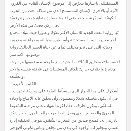
المستقبليّة، باعتبارها تتعرّض إلى موضوع الإنسان القادم في القرون
الآتية أو بالأحرى الإنسان المستنسخ الذي من سلالة نجت من الحرب
الكونيّة المدمّرة، ونجحت في إقامة حضارة متطوّرة بجزيرة رقميّة
في ركن قصيّ من هذه الأرض.
إنّها رواية البعث الجديد للإنسان الأكثر تفوّقا وتطوّرا حيث ميلاد مجتمع
آخر مغاير، بقيمه المستحدثة وأساطيره ودياناته وصراعاته وحروبه
وحياته التي على نحو مختلف تماما عن حياة العصر الحاليّ. رواية
موضوعها الأساسي
الاستنساخ، وتخليق السّلالات الجديدة مع ما يحمله مضمونها من أوجه
مغايرة واختلاف جذريّ للكائن المستقبليّ في علاقته بنفسه والآخر
والطّبيعة.
– الكلمة الأخيرة:
– أشكرك على هذا الحوار الذي سيسلّط الضّوء على سرديّة اجتهدت
في أن تكون مختلفة شكلا ومضمونا، وأن تحقّق غاية الإمتاع والإفادة
للمتلقّي، وتكون حارقة، حقّا، لكونها شهادة على مرحلة السّقوط
المدويّ والحضيض الذي وصل إليه العرب والمسلمون. حوار شيّق
بادرتني به، كمبدع صديق من المغرب الشّقيق، هو في الحقيقة إنارة
لعملي وتجاوز لما أواجهه في بلدي من تجاهل وتناس لكوني أقبع في