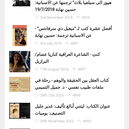
هيوز الى سيلفيا بلاث" ترجمها عن الاسبانية:
حسين نهابة 19/7/2018
2nd November 2018
4924
أفضل عشرة كتب لـ "ميغيل دي سرفانتس" -
عن الاسبانية ترجمة: حسين نهابة
3rd July 2018
4897
كنتِ - الشاعرة العراقية كناريا عصام/
البرازيل
17th August 2018
4897
كتاب العقل بين الحقيقة والوهم - رحلة في
ملفات طبيب نفسي - د. جميل التميمي
28th July 2023
4896
عنوان الكتاب: ليتني أبالغ تأليف: غدير جليل
التصنيف: يوميات
29th November 2023
4894