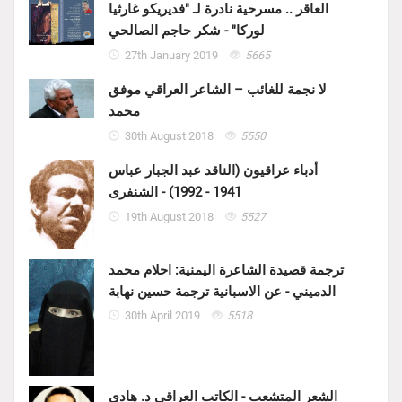
العاقر .. مسرحية نادرة لـ "فديريكو غارثيا
لوركا" - شكر حاجم الصالحي
27th January 2019
5665
لا نجمة للغائب – الشاعر العراقي موفق
محمد
30th August 2018
5550
أدباء عراقيون (الناقد عبد الجبار عباس
1941 - 1992) - الشنفرى
19th August 2018
5527
ترجمة قصيدة الشاعرة اليمنية: احلام محمد
الدميني - عن الاسبانية ترجمة حسين نهابة
30th April 2019
5518
الشعر المتشعب - الكاتب العراقي د. هادي