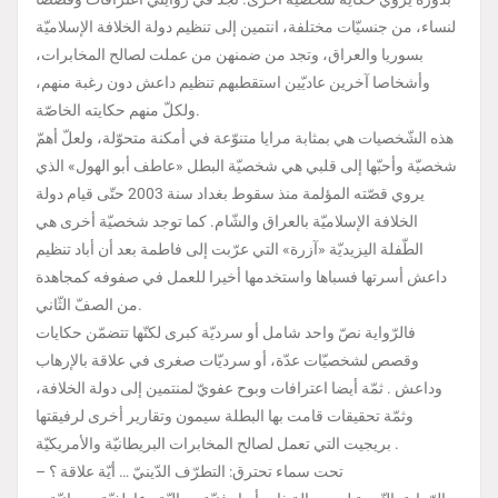
لنساء، من جنسيّات مختلفة، انتمين إلى تنظيم دولة الخلافة الإسلاميّة
بسوريا والعراق، وتجد من ضمنهن من عملت لصالح المخابرات،
وأشخاصا آخرين عاديّين استقطبهم تنظيم داعش دون رغبة منهم،
ولكلّ منهم حكايته الخاصّة.
هذه الشّخصيات هي بمثابة مرايا متنوّعة في أمكنة متحوّلة، ولعلّ أهمّ
شخصيّة وأحبّها إلى قلبي هي شخصيّة البطل «عاطف أبو الهول» الذي
يروي قصّته المؤلمة منذ سقوط بغداد سنة 2003 حتّى قيام دولة
الخلافة الإسلاميّة بالعراق والشّام. كما توجد شخصيّة أخرى هي
الطّفلة اليزيديّة «آزرة» التي عرّبت إلى فاطمة بعد أن أباد تنظيم
داعش أسرتها فسباها واستخدمها أخيرا للعمل في صفوفه كمجاهدة
من الصفّ الثّاني.
فالرّواية نصّ واحد شامل أو سرديّة كبرى لكنّها تتضمّن حكايات
وقصص لشخصيّات عدّة، أو سرديّات صغرى في علاقة بالإرهاب
وداعش . ثمّة أيضا اعترافات وبوح عفويّ لمنتمين إلى دولة الخلافة،
وثمّة تحقيقات قامت بها البطلة سيمون وتقارير أخرى لرفيقتها
بريجيت التي تعمل لصالح المخابرات البريطانيّة والأمريكيّة .
– تحت سماء تحترق: التطرّف الدّينيّ … أيّة علاقة ؟