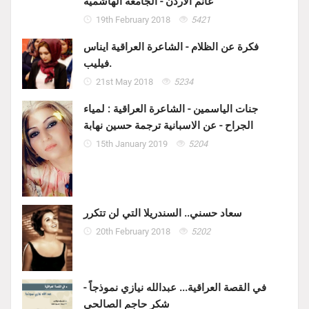
غانم الاردن - الجامعة الهاشمية
19th February 2018
5421
فكرة عن الظلام - الشاعرة العراقية ايناس
فيليب.
21st May 2018
5234
جنات الياسمين - الشاعرة العراقية : لمياء
الجراح - عن الاسبانية ترجمة حسين نهابة
15th January 2019
5204
سعاد حسني.. السندريلا التي لن تتكرر
20th February 2018
5202
في القصة العراقية... عبدالله نيازي نموذجاً -
شكر حاجم الصالحي