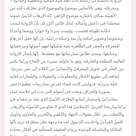
– الرّواية بالنّسبة لي رسالة ذات أبعاد فنيّة جماليّة وعاطفيّة وجدانيّة
ومعرفيّة. وهي بالأساس موضوع والموضوع الذي تطرّقت إليه من
الأهميّة بمكان باعتباره موضوع الرّاهن .إنّه الإرهاب الدّينيّ عموما
متجسّدا في داعش وأمثاله. لذلك فإنّني أكرّر لك بأنّ الرّواية ليست
حكاية طويلة فحسب، وليست سردا ولا حوارا ووصفا وأحداثا
وشخوصا وتصوير أمكنة وأزمنة وحبكة دراميّة، بل إنّها حقل آخر هامّ
للمعرفة والحفر في الظّاهرة بغية تفكيكها لفهم أصولها ومرجعياتها
ومنابعها، ومدى تطابق ممارساتها مع معتقدها . إنّها بإيجاز الرّواية
العالمة المثقّفة والعارفة، وهو ما حاولته بشيء من النّجاح وربّما بكثير
من التعثّر في تحويل المعرفيّ والإنشائيّ من الكلام إلى متن سرديّ،
إضافة إلى تطويع الأفكار والمعلومات والمقولات والشّعارات لغاية
فنيّة سرديّة. فروايتي كانت فضاء لعرض ممارسات تنظيم داعش
بسوريا والعراق، وبحث في أصوله التي بدت لي خلاصة عمل
مخابراتيّ واستثمار لمنابع التطرّف الدّينيّ الذي يجد مرجعياته في
تراثنا وتاريخنا العربيّ- الإسلاميّ هذا الذي لا يخلو من الدّمويّة والإرهاب
والتّعصّب من خلال مقولات الجهاد والتّكفير والتّحرير والفتاوى وتأويل
للنصّ القرآنيّ وأحاديث الرّسول لخدمة وجهة نظر متطرّفة ترى بأنّها
المالكة والماسكة الوحيدة بزمام الحقيقة المتجلّية في أفكار محدّدة