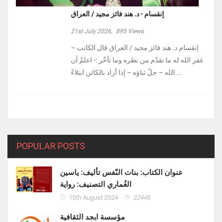
إنقسام - د. هند فائز مجيد / العراق
21st July 2026,
895
Views
إنقسام د. هند فائز مجيد / العراق ‏قال الكاتب –
غفر الله له ما تقدّم من نظره وما تأخّر :- ‏اعلمْ أن
الله – جلّ ثناؤه – إذا أراد بالكائن ابتلاءً ...
POPULAR POSTS
عنوان الكتاب: بنات النّفس تأليف: ياسين
الغُماري التصنيف: رواية
10th August 2024
22446
مؤسسة ابجد الثقافية