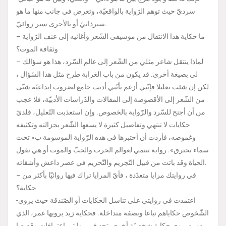
سرديّ حيث توهم الرّواية بالواقعيّة، وتعرض في جانب منها ما هو
سيرذاتيّ أو بالأحرى سير-روائيّ.
– ما حكاية هذا الانتقال من موسيقى الشّعر وأغانيه إلى عنف الرّواية
وثقافة الموت؟
– لماذا ينتقل شاعر مثلي من الشّعر إلى عالم السّرد، هذا هو سؤالك
لي بصيغة أخرى. قد يكون من باب الغرابة طرح مثل هذا السّؤال ،
لكن إن شئت تعليلا فإنّني أزعم بأنّني أديب جامع لضروب إبداعيّة شتّى
من الشّعر إلى الأقصوصة إلى المقالات والدّراسات الأدبيّة، فلا عجب
من أن أجنح للسّرد والرّواية بالخصوص. وإن استعذبت التّعليل، فلديّ
حكايات لا تنتهي وتفاصيل كثيرة لا يسعها الشّعر بجزالته وتكثيفه
وغموضه، فأردت أن أختبرها في هذه الرّواية الموسومة ب» تحت
سماء تحترق». رواية تنتمي لعوالم الحرب والحبّ والموت أو هي تقول
الحياة وقد باتت من قبيل التّجريم والتّحريم في عصر داعش وأشقائه.
– في روايتك مرايا متعدّدة ، فأيّ المرايا تراك فيها روائيّا بأكثر من
حكاية؟
-اعتمدت في روايتي على تناسل الحكايات أو الصّندقة حيث يروي
الشّخوص حكاياهم تباعا وبصفة متداخلة. فحكاية زيد يرويها عمر، الذي
بدوره يروي حكاية شخصيّة أخرى. تجد في روايتي اعترافات وقصصا