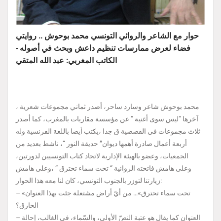
حوار مع الشاعر والروائي التونسي محمد بوحوش .. روايتي
فضاء لعرض ممارسات تنظيم داعش وبحث في أصوله -
الكاتب المغربي: عبد الله المتقي
محمد بوحوش شاعر وسارد ساحر، أصدر ثماني مجموعات شعرية ،
آخرها “ليس سوى أغنية “ عن مؤسسة مقاربات بالمغرب، كما أصدر
ثلاث مجموعات في القصصية ق جدا ،يكتب أيضا باللغة الفرنسية وله
أربعة أعمال صادرة أهمها ديوان” حديقة النور “، ناشط بعديد من
الجمعيات، وعضو بالهيئة الإدارية لاتحاد كتاب التونسيين لدورتين،
وعلى هامش فاتحته الروائية “ تحت سماء تحترق “ ،وعلى هامش
زيارتنا لتوزر بالجنوب التونسي، كان لنا معه هذا الحوار:
– «تحت سماء تحترق»… من أيّ أراض مشتعلة جئت بهذا العنوان
الحارق؟
– العنوان كما يقال هو عتبة النصّ الأولى، والسّماء، في الغالب، إحالة