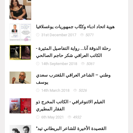
هوية اتحاد ادباء وكتّاب جمهوريات يوغسلافيا
31st December 2017
5071
رحلة الدوقة آنا... رواية التفاصيل المثيرة -
الكاتب العراقي شكر حاجم الصالحي
14th September 2018
5061
وطني – الشاعر العراقي المُغترب سعدي
يوسف
14th March 2018
5026
الفيلم الاثنوغرافي - الكاتب المخرج ذو
الفقار المطيري
6th May 2021
4932
"القصيدة الأخيرة للشاعر البريطاني تيد