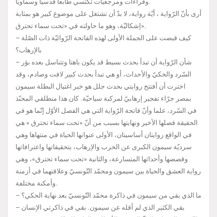
وقراءات ومرجعيّات تكتسي طابعا قدسيّا وسماويّا.
أرى بأنّ الرّواية ، أيّة رواية، لا بدّ أن تشتغل على موضوع كبير هو بمثابة
إشكاليّة، وهو ما حاولته في «تحت سماء تحترق».
– كيف قبضت على الجملة الأولى لهذه الفاتحة الرّوائيّة ذات الصّلة
بالإرهاب؟
– شأن الرّواية أن تبدأ بحدث بسيط قد يكون باهتا وتتناسل بعده بؤر
السّرد والحكيّ والأحداث، أو هي تبدأ بحدث كبير لافت وصادم، وقد
اخترت أن أفتتح روايتي بحدث جلل هو خبر اغتيال البطلة سيمون
بمصر جرّاء تفجير إرهابيّ لمركبة سياحيّة. كان هذا منطلقي المحبّذ
في السّرد، علما وأنّ فاتحة الرّواية التي هي الفصل الأوّل إنّما هو في
الحقيقة فصلها الأخير ونهايتها بسبب من أنّ «تحت سماء تحترق « هي
في الواقع روايتان أساسيتان، الأولى عنوانها الحياة في منتهاها وهي
سرديّة سيمون الكبرى عن الحرب والإرهاب، بتحقيقاتها واعترافاتها
وقصصها وأحداثها المتسارعة، والثانية «تحت سماء تحترق»، وهي
رواية العشق والحياة بين سيمون ومحمّد التّونسيّ وعلاقتهما في أزمنة
وأمكنة مختلفة.
– ما الذي بقي من سيمون في ذاكرة محمّد التّونسيّ بعد نهاية الحكي؟
– بقي الكثير الذي لم أقله عن سيمون. بقي في ذاكرتي الإنسان