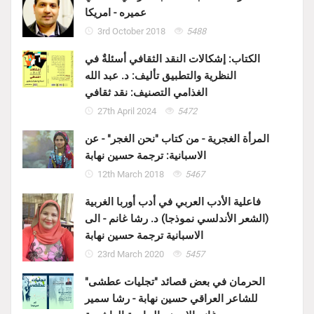
عميره - امريكا
3rd October 2018
5488
الكتاب: إشكالات النقد الثقافي أسئلةٌ في
النظرية والتطبيق تأليف: د. عبد الله
الغذامي التصنيف: نقد ثقافي
27th April 2024
5472
المرأة الغجرية - من كتاب "نحن الغجر" - عن
الاسبانية: ترجمة حسين نهابة
12th March 2018
5467
فاعلية الأدب العربي في أدب أوربا الغربية
(الشعر الأندلسي نموذجا) د. رشا غانم - الى
الاسبانية ترجمة حسين نهابة
23rd March 2020
5457
الحرمان في بعض قصائد "تجليات عطشى"
للشاعر العراقي حسين نهابة - رشا سمير