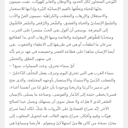
النّوعي المتجاوز لكلّ الحدود والأوطان والعابر للهويّات. بقيت سيمون
بحبّها للحياة وتعلّقها بالقيم الإنسانيّة النيّرة وإدانتها للاستعمار
والاستغلال والإرهاب والتعصّب والكراهيّة ،سيمون الفنّ والأدب
والسّموّ الإنسانيّ والحياة والعشق، والشّعر والرّقص والسّفر فالشّوق
إلى المعرفة. بوسعي أن أقول بقي الحبّ منتصرا على الحرب ،
ومتحدّيا للظّواهر المعولمة والعائمة ومنها الإرهاب الذي بدا كفقاقيع
سرعان ما انطفأت أو هي في طريقها إلى الانطفاء والخفوت. بقي
أيضا الإنسان شاهدا على فظاعة العصر وحضيضه في عهد نزعم بأنّه
في منتهى التطوّر والتحضّر .
– أيّ سماء تحترق، وعدد السماوات سبع؟
– سماء العرب هي التي تحترق اليوم وتنزف بفعل التخلّف الدّاخليّ
والتعصّب الدّينيّ والاستبداد والاستعمار بأوجهه المختلفة، والذي نجح
في تدمير ذاكرتنا وتاريخنا ووجودنا بأن خلق لنا من أنفسنا أعداء،
فسرنا بخطى حثيثة إلى الدّمار والفوضى، وصناعة ما يسمّى بالإنسان
الصّفر الذي لا همّ له ولا شغل سوى أن يستهلك ويعمل عبدا لصالح
الآخر. إنّه صراع اقتصاديّ على الثّروات بلا شكّ، لكنّه أيضا صراع
هويّات وقيم وأفكار، صراع يجتهد الغالب فيه لتحويل المغلوب إلى
مجرّد نسخة من كائن هلاميّ استهلاكيّ ومعولم . فأرضنا وسماؤنا هي