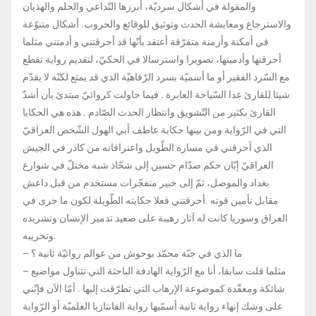
والمقولة في أشكال سرديّة، أبرزها التّداعي والحلم والهذيان
والاسترجاع ومعايشة الحدث وتوثيق للوقائع والحروب. أشكال متنوّعة
في أمكنة وأزمنة متفرّقة أعتقد بأنّها قد أحرقتني و أدمتني مثلما
أحرقتها وأدميتها، تصويرا واسترسالا في الحكيّ، لتقديم رواية تقطع
مع السّرد الفقير أو ما أسميّة بسرد الرّفاهيّة الذي قد يمتع لكنّه لا يقدّم
شيئا للقارئ عدا السّياحة العابرة . فيما حاولت كروائيّ مبتدئ بأن أشدّ
القارئ بكثير من التّشويق وانتظار الحدث الصّادم . هذه هي الحكايا
التي في الرّواية ومن بينها حكاية عاطف أبي الهول الشّخص العراقيّ
الذي أحرقني في مساره الطّويل واعترافاته من كادر في الجيش
العراقيّ إبّان حكم صدّام حسين إلى شحّاذ شبه مختلّ في شوارع
بغداد والموصل، ثمّ إلى خبير متفجّرات مستخدم من قبل داعش
مقابل تأمين قوته .أحرقتني فعلا حكايته الطّويلة لكون ما جرى في
العراق وسوريا كانت له آثار رهيبة على صعيد تدمير الإنسان وتشريده
وتخريبه.
– ما الذي في جبّة محمّد بوحوش من عوالم روائيّة ثانية ؟
– مثلما قلت سابقا، أنا مع الرّواية الهادفة الباحثة التي تتناول مواضيع
شائكة ومعقّدة كموضوعة الإرهاب التي تطرّقت إليها . أمّا الآن فإنّني
على وشك إنهاء رواية ثانية أسمّيها رواية الفانتازيا العلميّة أو الرّواية