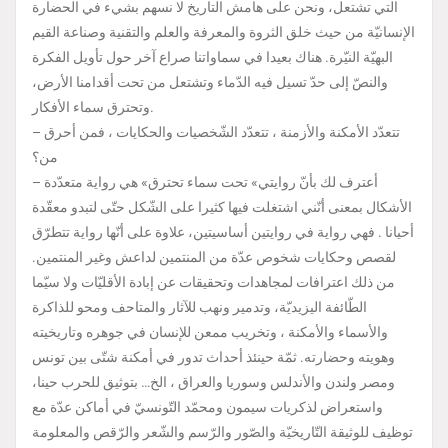
التي تشتعل، ونحن على هامش التاريخ لا نسهم بشيء في الحضارة
الإنسانيّة من حيث خلق الثروة والمعرفة والعلم والتقنية وصناعة القيم
البهيّة النيّرة. هناك بعيدا في سماواتنا صراع آخر حول تأويل الفكرة
والنصّ إلى حدّ تسيل فيه الدّماء وتشتعل من تحت أقدامنا الأرض،
وتحترق سماء الأفكار.
– تتعدّد الأمكنة والأزمنة ، تتعدّد الشّخصيات والحكايات ، فمن أحرق
من؟
– أعترف لك بأنّ روايتي» تحت سماء تحترق» هي رواية متعدّدة
الأشكال بمعنى أنّني اشتغلت فيها كثيرا على الشّكل حتّى لتبدو معقّدة
أحيانا . فهي رواية في روايتين أساسيتين، علاوة على أنّها رواية تتطرّق
لقصص وحكايات شخوص عدّة من المنتمين لداعش وغير المنتمين.
من ذلك اعترافات لمجاهدات وتحقيقات عن إبادة الأقليّات ولا سيّما
الطّائفة اليزيديّة، وتدمير ونهب للآثار والمتاحف ومحو للذاكرة
والأسماء والأمكنة ، وتخريب ممعن للإنسان في جوهره وتاريخيته
وهويته وحضارته. ثمّة حينئذ أحداث تدور في أمكنة شتّى بين تونس
ومصر ولندن والأندلس وسوريا والعراق ، الخ… بتوثيق للحرب حينا،
واستعراض لذكريات سيمون ومحمّد التّونسيّ في أماكن عدّة مع
توظيف للوثيقة التّاريخيّة والصّور والرّسم والشّعر والرّقص والمعلومة