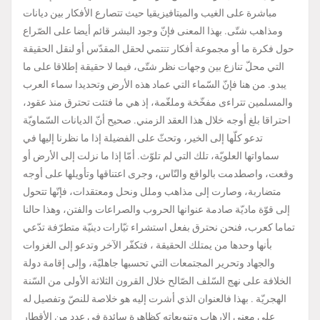
مباشرة على الغيب والميتافيزيقيا حيث تتصارع الأفكار بين ديانات
ومذاهب شتّى. بهذا المعنى فإنّ وجود البشر قائم أيضا على الصّراع
حول فكرة ما أو مجموعة أفكار تنتمي لحقل المقدّس أو لنقل الحقيقة
التي محلّ تنازع بين وجهات نظر شتّى، فيما لا حقيقة إطلاقا على ما
يبدو. من هنا فإنّ السّماء التي عماد هذه الأرض وتحديدا سماء العرب
والمسلمين تتراءى مفخّخة وملغّمة، إذ هي ما فتئت تحترق منذ عقود،
احتراقا بلغ أوجه خلال هذا العقد الزمني. صحيح أنّ الديانات السّماويّة
تدعو كلّها إلى الخير، وتحثّ على الفضيلة إذا ما نظرنا إليها في
سماواتها العلويّة، تلك التي لم تلوّث. أمّا إذا ما نزلت إلى الأرض أو
وقعت، واصطدمت بالواقع والنّاس، وجرى اعتناقها وتأويلها على أوجه
متضاربة، وصارت إلى مذاهب وملل ونحل ومعتقدات، فإنّها تتحول
إلى قوّة ماديّة صادمة عنوانها الحروب والصراعات والفتن، وهذا حالنا
تماما كعرب، فنحن نحترق بفعل استشراء تيّارات دينيّة متطرّفة تدّعي
بأنها وحدها من يمتلك الحقيقة ، فتكفّر الآخر وتدعو إلى الغزوات
والجهاد وتحرير المجتمعات التي تحسبها جاهليّة، وإلى إقامة دولة
الخلافة على نهج السّلف الصّالح خلال القرون الثلاثة الأولى من السّنة
الهجريّة . بهذا فالعنوان الذي أشرت إليه هو خلاصة للنصّ وتفصيل له
على معنى الإرهاب وتنويعاته كظاهرة سائدة في عدد من الأقطار