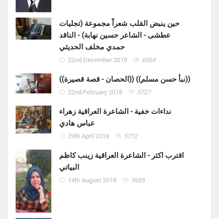
حين ينبض القلب شعراً مجموعة (تجليات
عطشى - الشاعر حسين نهابة) - الناقد
حمدي مخلف الحديثي
22nd December 2018
6064
((الحصان - قصة قصيرة)) ((نبأ حسن مسلم))
22nd February 2018
5727
نداءات خفية - الشاعرة العراقية زهراء
عباس هادي
29th April 2018
5712
اقترب اكثر - الشاعرة العراقية زينب كاظم
البياتي
14th August 2018
5685