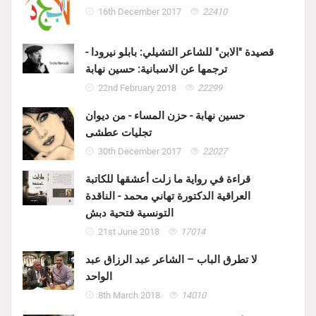
16th December 2017
22410
قصيدة "الابن" للشاعر التشيلي: بابلو نيرودا -
ترجمها عن الاسبانية: حسين نهابة
22nd February 2018
22299
حسين نهابة - حزن المساء - من ديوان
تجليات عطشى
30th December 2017
22027
قراءة في رواية ما زلت أعشقها للكاتبة
العراقية الدكتورة تهاني محمد - الناقدة
التونسية فتحية دبش
21st June 2018
17014
لا تطرق الباب – الشاعر عبد الرزاق عبد
الواحد
8th March 2018
14010