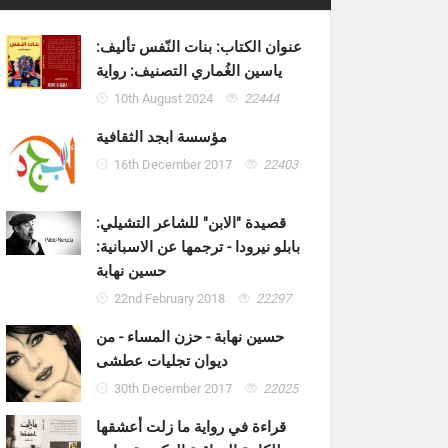
عنوان الكتاب: بنات النّفس تأليف:
ياسين الغُماري التصنيف: رواية
10th August 2024
22444
مؤسسة ابجد الثقافية
16th December 2017
22403
قصيدة "الابن" للشاعر التشيلي:
بابلو نيرودا - ترجمها عن الاسبانية:
حسين نهابة
22nd February 2018
22297
حسين نهابة - حزن المساء - من
ديوان تجليات عطشى
30th December 2017
22025
قراءة في رواية ما زلت أعشقها