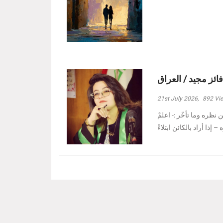
فائز مجيد / العراق
21st July 2026,
892
Vi
نظره وما تأخّر :- ‏اعلمْ