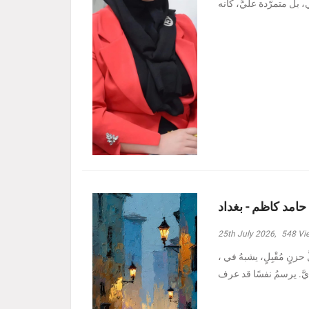
 حامد كاظم - بغداد
25th July 2026,
548
Vi
، وأدنيتُهم رغمَ الظروفِ الأصعبِ هبة حامد كاظم - بغداد مرَّ بدربي كلُّ حزنٍ مُقْبِلٍ، يشبهُ في