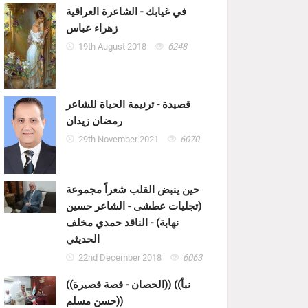
في غيابك - الشاعرة العراقية
زهراء عباس
19th August 2018
6248
قصيدة - ترنيمة الحياة للشاعر
رمضان زيدان
29th November 2021
6070
حين ينبض القلب شعراً مجموعة
(تجليات عطشى - الشاعر حسين
نهابة) - الناقد حمدي مخلف
الحديثي
22nd December 2018
6063
((الحصان - قصة قصيرة)) ((نبأ
حسن مسلم))