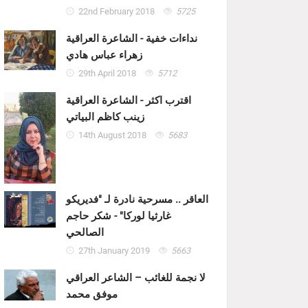
22nd February 2018
5725
نداءات خفية - الشاعرة العراقية
زهراء عباس هادي
29th April 2018
5712
اقترب اكثر - الشاعرة العراقية
زينب كاظم البياتي
14th August 2018
5683
العاقر .. مسرحية نادرة لـ "فديريكو
غارثيا لوركا" - شكر حاجم
الصالحي
27th January 2019
5663
لا نجمة للغائب – الشاعر العراقي
موفق محمد