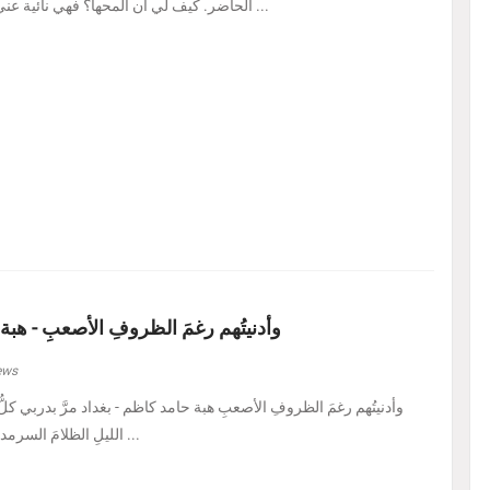
الحاضر. كيف لي أن ألمحها؟ فهي نائية عني، بل متمرّدة عليَّ، كأنه ...
وأدنيتُهم رغمَ الظروفِ الأصعبِ - هبة
ews
الليلِ الظلامَ السرمديَّ. يرسمُ نفسًا قد عرف ...