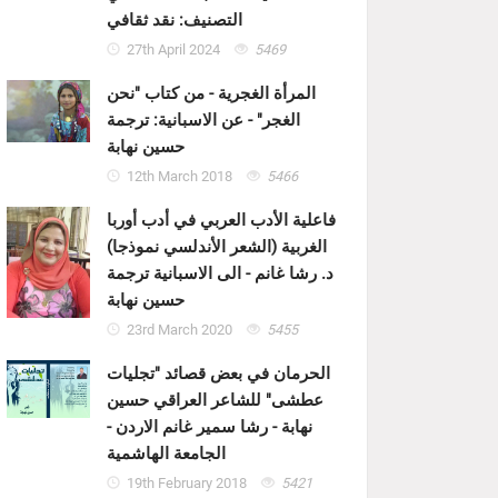
التصنيف: نقد ثقافي
27th April 2024
5469
المرأة الغجرية - من كتاب "نحن
الغجر" - عن الاسبانية: ترجمة
حسين نهابة
12th March 2018
5466
فاعلية الأدب العربي في أدب أوربا
الغربية (الشعر الأندلسي نموذجا)
د. رشا غانم - الى الاسبانية ترجمة
حسين نهابة
23rd March 2020
5455
الحرمان في بعض قصائد "تجليات
عطشى" للشاعر العراقي حسين
نهابة - رشا سمير غانم الاردن -
الجامعة الهاشمية
19th February 2018
5421