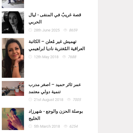
قصة غريبٌ في المنفى - ليال
الحربي
28th June 2025
8659
تهميش غير مُعلن – الكاتبة
العراقية المُغتربة ناديا ابراهيمي
12th May 2018
7688
عمر ثائر حميد – اصغر مدرب
تنمية دولي معتمد
21st August 2018
7005
بوصلة الحزن والوجع - شهرزاد
الخليج
5th March 2018
6254