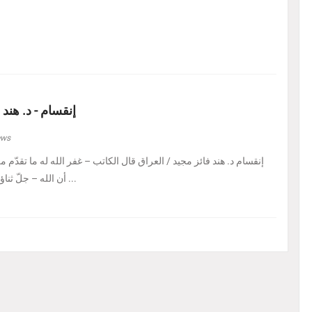
إنقسام - د. هند 
ews
إنقسام د. هند فائز مجيد / العراق ‏قال الكاتب – غفر الله له ما تقدّم من 
أن الله – جلّ ثناؤه – إذا أراد بالكائن ابتلاءً ...