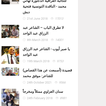
للكاتبة العراقية الدكتورة تهاني
محمد - الناقدة التونسية فتحية
دبش
21st June 2018
17013
لا تطرق الباب – الشاعر عبد
الرزاق عبد الواحد
8th March 2018
14001
يا صبر أيوب - الشاعر عبد الرزاق
عبد الواحد
19th March 2018
9753
قصيدة (أسمعت عن هذا القصاص)
للشاعر: موفق محمد
24th October 2021
9566
سنان العزاوي ممثلاً ومخرجاً
24th February 2018
8981