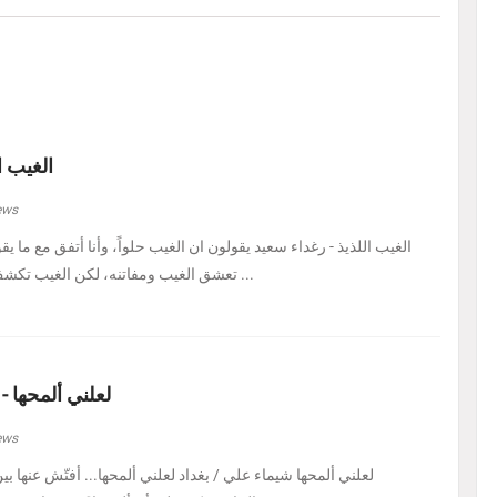
الغيب ا
ews
الغيب اللذيذ - رغداء سعيد يقولون ان الغيب حلواً، وأنا أتفق مع ما يق
تعشق الغيب ومفاتنه، لكن الغيب تكشف لي اليوم في هيئة حل ...
لعلني ألمحها -
ews
لعلني ألمحها شيماء علي / بغداد لعلني ألمحها... أفتّش عنها ب