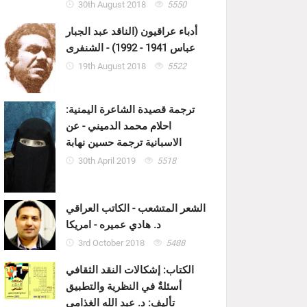
30th August 2018
5550
أدباء عراقيون (الناقد عبد الجبار
عباس 1941 - 1992) - الشنفرى
19th August 2018
5522
ترجمة قصيدة الشاعرة اليمنية:
احلام محمد الدميني - عن
الاسبانية ترجمة حسين نهابة
30th April 2019
5518
الشعر المتشعب - الكاتب العراقي
د. هادي عميره - امريكا
3rd October 2018
5488
الكتاب: إشكالات النقد الثقافي
أسئلةٌ في النظرية والتطبيق
تأليف: د. عبد الله الغذامي