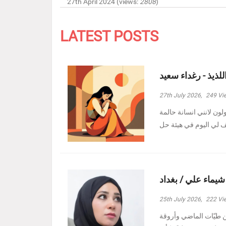
27th April 2024 (views:
2808
)
LATEST POSTS
للذيذ - رغداء سعيد
27th July 2026,
249
Vi
ولون لانني انسانة حالمة
 شيماء علي / بغداد
25th July 2026,
222
Vi
ين طيّات الماضي وأروقة