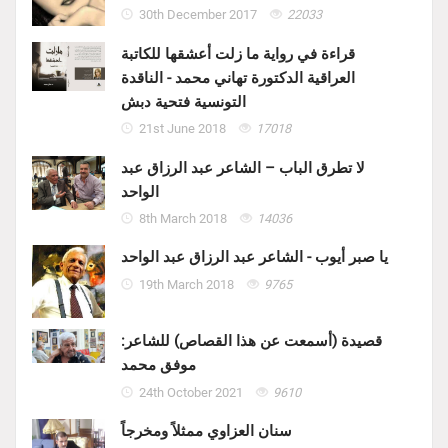
30th December 2017
22033
قراءة في رواية ما زلت أعشقها للكاتبة
العراقية الدكتورة تهاني محمد - الناقدة
التونسية فتحية دبش
21st June 2018
17018
لا تطرق الباب – الشاعر عبد الرزاق عبد
الواحد
8th March 2018
14036
يا صبر أيوب - الشاعر عبد الرزاق عبد الواحد
19th March 2018
9765
قصيدة (أسمعت عن هذا القصاص) للشاعر:
موفق محمد
24th October 2021
9610
سنان العزاوي ممثلاً ومخرجاً