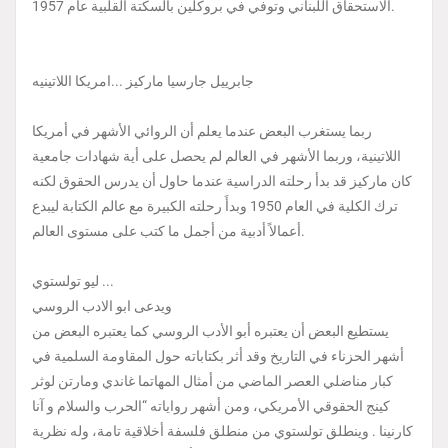
الاستحقاق اللبناني وتوفي في بروكلين بالسكتة القلبية عام 1957.
جابرييل جارسيا ماركيز ...امريكا اللاتينيه
ربما يستغرب البعض عندما يعلم أن الروائي الأشهر في أمريكا
اللاتينية، وربما الأشهر في العالم لم يحصل على أية شهادات جامعية
كان ماركيز قد بدأ رحلته الدراسية عندما حاول أن يدرس الحقوق لكنه
ترك الكلية في العام 1950 وبدأَ رحلته الكبيرة مع عالم الكتابة ليبدع
أعمالاً أدبية من أجمل ما كتب على مستوى العالم.
ليو تولستوي ...
ويدعى ابو الادب الروسي
يستطيع البعض أن يعتبره أبو الأدب الروسي كما يعتبره البعض من
أشهر الحزناء في التاريخ وقد أثر بكتاباته حول المقاومة السلمية في
كبار مناضلي العصر الماضي من أمثال المهاتما غاندي ومارتن لوثر
كينج الحقوقي الأمريكي، ومن أشهر رواياته “الحرب والسلام و آنا
كارنينا . وينطلق تولستوي من منطلق فلسفة أخلاقية تامة، وله نظرية