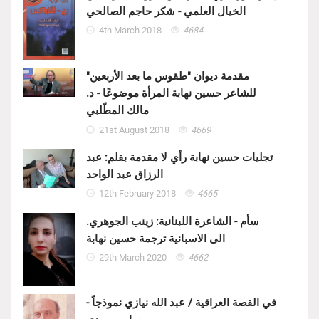
الخيال العلمي - شكر حاجم الصالحي
4th March 2018
4684
مقدمة ديوان "طقوس ما بعد الأربعين"
للشاعر حسين نهابة المرأة موضوعًا - د.
مالك المطّلبي
21st August 2018
4669
تجليات حسين نهابة رأي لا مقدمة بقلم: عبد
الرزاق عبد الواحد
12th February 2018
4665
سأم - الشاعرة اللبنانية: زينب الجوهري.
الى الاسبانية ترجمة حسين نهابة
29th March 2020
4662
في القصة العراقية / عبد الله نيازي نموذجاً -