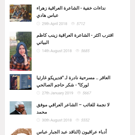
نداءات خفية - الشاعرة العراقية زهراء
عباس هادي
29th April 2018
5712
اقترب اكثر - الشاعرة العراقية زينب كاظم
البياتي
14th August 2018
5685
العاقر .. مسرحية نادرة لـ "فديريكو غارثيا
لوركا" - شكر حاجم الصالحي
27th January 2019
5667
لا نجمة للغائب – الشاعر العراقي موفق
محمد
30th August 2018
5552
أدباء عراقيون (الناقد عبد الجبار عباس