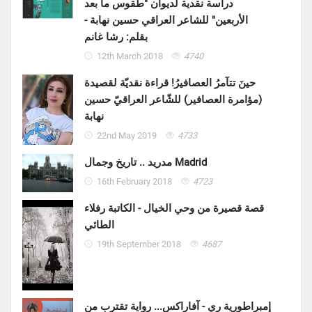
دراسة نقدية لديوان "طقوس ما بعد
الأربعين" للشاعر العراقي حسين نهابة -
بقلم: رشا غانم
12th March 2018
4740
حينَ تتآمرُ العصافيرُ! قراءة نقديّة لقصيدة
(مؤامرة العصافير) للشّاعر العراقيّ حسين
نهابة
22nd May 2019
4733
مدريد .. تاريخ وجمال Madrid
16th February 2018
4723
قصة قصيرة من وحي الخيال - الكاتبة رفلاء
الطائي
19th September 2018
4687
إمبراطورية ري - آفاراكس... رواية تقترب من