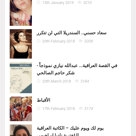
15th January 2019
5210
سعاد حسني.. السندريلا التي لن تتكرر
20th February 2018
5208
في القصة العراقية... عبدالله نيازي نموذجاً -
شكر حاجم الصالحي
20th March 2018
5184
الأقباط
17th February 2018
5174
يوم لك ويوم عليك – الكاتبة العراقية
المُغتربة ناديا ابراهيمي