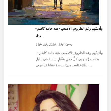
وأدنيتُهم رغمَ الظروفِ الأصعبِ - هبة حامد كاظم -
بغداد
25th July 2026,
556
Views
، وأدنيتُهم رغمَ الظروفِ الأصعبِ هبة حامد كاظم -
بغداد مرَّ بدربي كلُّ حزنٍ مُقْبِلٍ، يشبهُ في الليلِ
الظلامَ السرمديَّ. يرسمُ نفسًا قد عرف ...