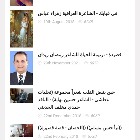
في غيابك - الشاعرة العراقية زهراء عباس
19th August 2018
6248
قصيدة - ترنيمة الحياة للشاعر رمضان زيدان
29th November 2021
6073
حين ينبض القلب شعراً مجموعة (تجليات
عطشى - الشاعر حسين نهابة) - الناقد
حمدي مخلف الحديثي
22nd December 2018
6069
((الحصان - قصة قصيرة)) ((نبأ حسن مسلم))
22nd February 2018
5730