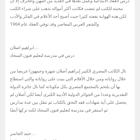
درس العقاد الابتدائية وعمل بعدها في العديد من المهن والحرف إلا أن
محبته للكتب لم تنضب فكانت أكثر أمواله تذهب على شراء الكتب
لكن هذه الهواية نفعته كثيرا حيث أصبح أحد الأعلام في الفكر والأدب
والشعر العربي المعاصر وقد توفي العقاد عام 1964
ابراهيم اصلان....
درس في مدرسة لتعليم فنون السجاد
نال الكاتب المصري الكبير إبراهيم أصلان شهرة وجمهورا عريضا من
خلال رواياته ومن خلال الأفلام التي بنيت على رواياته والتي استطاع
بها أن يلتحم بالمجتمع المصري بكل مكوناته كما نال جائزة الدولة
التقديرية وعددا من الجوائز الدولية الأدبية الكبرى أيضا لكن أصلان لم
يحصل على أية شهادات فقد التحق بالكتاب ثم تنقل بين عدة مدارس
ثم استقر في مدرسة لتعليم فنون السجاد لكنه تركها أيضًا
حمد الجاسر....