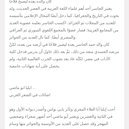
كان والده يعده ليصبح فلاحا
يعتبر الجاسر أحد أهم علماء اللغة العربية في العصر الحديث، وله
بحوث في التاريخ والجغرافيا، كما دخل أيضًا المجال الإعلامي بتأسيسه
للعديد من المجلات ثم الجرائد. اكتسب الجاسر بعلمه عضوية العديد
من المجامع العربية؛ فصار عضوًا بالمجمع اللغوي السوري ثم العراقي
والمصري أيضًا، كما نال العديد من الجوائز.
كان والد حمد الجاسر يعده ليصير فلاحًا في أرضه من بعده، لكنَّ
مرضه الجسدي منعه من ذلك، ثمَّ بعد ذلك حاول أن يدرس فدخل كلية
الآداب في مصر، لكنَّه عاد بعد نشوب الحرب العالمية الثانية، ولم
يحصل على أية شهادات جامعية.
ايليا ابو ماضي ...
اضائات في الشعر العربي
أحب إيليا أبا العلاء المعري وتأثر بابي نواس وأصدر ديوانه الأول وهو
في الثانية والعشرين ويعتبر أبو ماضي أحد أشهر شعراء وصحفيي
المهجر وقد حصل على العديد من الأوسمة والجوائز منها وسام