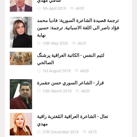
سامي مهدي
5th April 2019
4655
ترجمة قصيدة الشاعرة السورية: فاديا محمد
فؤاد ناصر الى اللغة الاسبانية. ترجمة: حسين
نهابة
10th May 2020
4635
لئيم النفس - الكاتبة العراقية پرشنگ
الصالحي
1st August 2018
4628
قرار - الشاعر السوري حسن جقمرة
13th March 2018
4620
تعال - الشاعرة العراقية المُغتربة راقية
مهدي
27th December 2018
4575