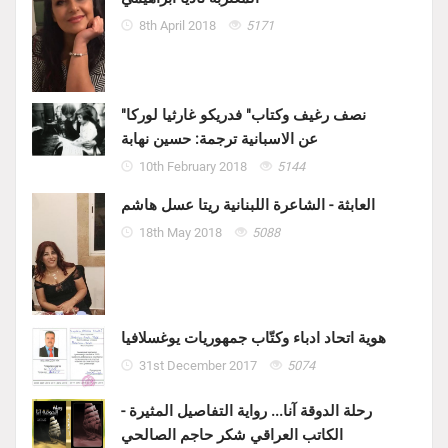
8th April 2018
5171
"نصف رغيف وكتاب" فدريكو غارثيا لوركا
عن الاسبانية ترجمة: حسين نهابة
10th February 2018
5144
العابثة - الشاعرة اللبنانية ريتا عسل هاشم
18th May 2018
5088
هوية اتحاد ادباء وكتّاب جمهوريات يوغسلافيا
31st December 2017
5074
رحلة الدوقة آنا... رواية التفاصيل المثيرة -
الكاتب العراقي شكر حاجم الصالحي