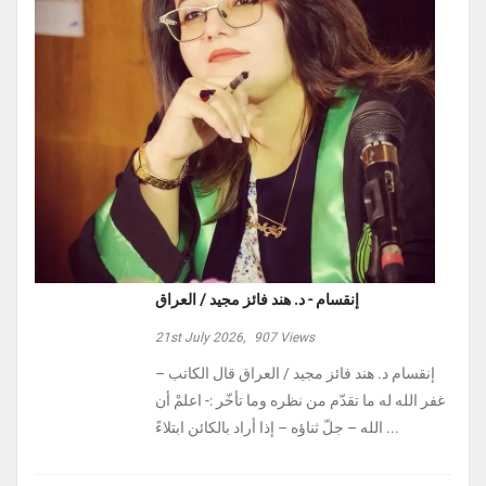
إنقسام - د. هند فائز مجيد / العراق
21st July 2026,
907
Views
إنقسام د. هند فائز مجيد / العراق ‏قال الكاتب –
غفر الله له ما تقدّم من نظره وما تأخّر :- ‏اعلمْ أن
الله – جلّ ثناؤه – إذا أراد بالكائن ابتلاءً ...