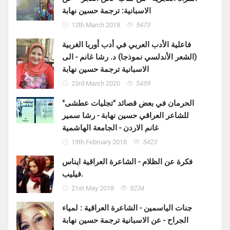
الاسبانية: ترجمة حسين نهابة
12th March 2018
5473
فاعلية الأدب العربي في أدب أوربا الغربية
(الشعر الأندلسي نموذجا) د. رشا غانم - الى
الاسبانية ترجمة حسين نهابة
23rd March 2020
5459
الحرمان في بعض قصائد "تجليات عطشى"
للشاعر العراقي حسين نهابة - رشا سمير
غانم الاردن - الجامعة الهاشمية
19th February 2018
5423
فكرة عن الظلام - الشاعرة العراقية ايناس
فيليب.
21st May 2018
5234
جنات الياسمين - الشاعرة العراقية : لمياء
الجراح - عن الاسبانية ترجمة حسين نهابة