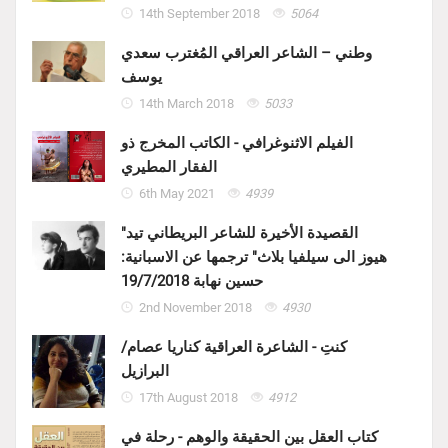
14th September 2018
5064
وطني – الشاعر العراقي المُغترب سعدي
يوسف
14th March 2018
5033
الفيلم الاثنوغرافي - الكاتب المخرج ذو
الفقار المطيري
6th May 2021
4939
"القصيدة الأخيرة للشاعر البريطاني تيد
هيوز الى سيلفيا بلاث" ترجمها عن الاسبانية:
حسين نهابة 19/7/2018
2nd November 2018
4930
كنتِ - الشاعرة العراقية كناريا عصام/
البرازيل
17th August 2018
4912
كتاب العقل بين الحقيقة والوهم - رحلة في