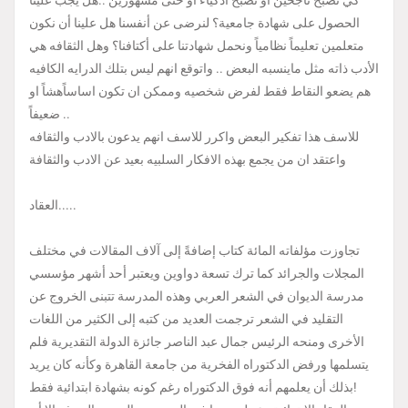
كي نصبح ناجحين او نصبح أذكياء او حتى مشهورين ..هل يجب علينا
الحصول على شهادة جامعية؟ لنرضى عن أنفسنا هل علينا أن نكون
متعلمين تعليماً نظامياً ونحمل شهادتنا على أكتافنا؟ وهل الثقافه هي
الأدب ذاته مثل ماينسبه البعض .. واتوقع انهم ليس بتلك الدرايه الكافيه
هم يضعو النقاط فقط لفرض شخصيه وممكن ان تكون اساساًهشاً او
ضعيفاً ..
للاسف هذا تفكير البعض واكرر للاسف انهم يدعون بالادب والثقافه
واعتقد ان من يجمع بهذه الافكار السلبيه بعيد عن الادب والثقافة
العقاد.....
تجاوزت مؤلفاته المائة كتاب إضافةً إلى آلاف المقالات في مختلف
المجلات والجرائد كما ترك تسعة دواوين ويعتبر أحد أشهر مؤسسي
مدرسة الديوان في الشعر العربي وهذه المدرسة تتبنى الخروج عن
التقليد في الشعر ترجمت العديد من كتبه إلى الكثير من اللغات
الأخرى ومنحه الرئيس جمال عبد الناصر جائزة الدولة التقديرية فلم
يتسلمها ورفض الدكتوراه الفخرية من جامعة القاهرة وكأنه كان يريد
بذلك أن يعلمهم أنه فوق الدكتوراه رغم كونه بشهادة ابتدائية فقط!