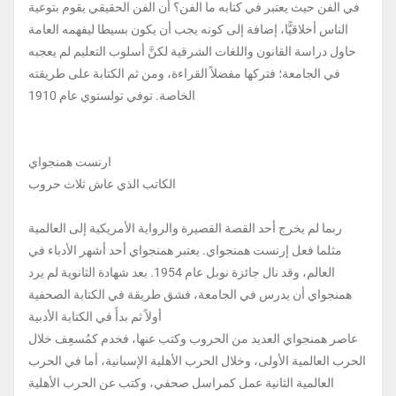
في الفن حيث يعتبر في كتابه ما الفن؟ أن الفن الحقيقي يقوم بتوعية
الناس أخلاقيًّا، إضافة إلى كونه يجب أن يكون بسيطا ليفهمه العامة
حاول دراسة القانون واللغات الشرقية لكنَّ أسلوب التعليم لم يعجبه
في الجامعة؛ فتركها مفضلاً القراءة، ومن ثم الكتابة على طريقته
الخاصة. توفي تولستوي عام 1910
ارنست همنجواي
الكاتب الذي عاش ثلاث حروب
ربما لم يخرج أحد القصة القصيرة والرواية الأمريكية إلى العالمية
مثلما فعل إرنست همنجواي. يعتبر همنجواي أحد أشهر الأدباء في
العالم، وقد نال جائزة نوبل عام 1954. بعد شهادة الثانوية لم يرد
همنجواي أن يدرس في الجامعة، فشق طريقة في الكتابة الصحفية
أولاً ثم بدأَ في الكتابة الأدبية
عاصر همنجواي العديد من الحروب وكتب عنها، فخدم كمُسعِف خلال
الحرب العالمية الأولى، وخلال الحرب الأهلية الإسبانية، أما في الحرب
العالمية الثانية عمل كمراسل صحفي، وكتب عن الحرب الأهلية