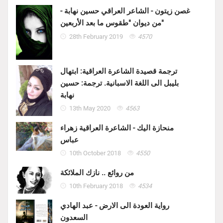
غصن زيتون - الشاعر العراقي حسين نهابة -
من ديوان "طقوس ما بعد الأربعين"
28th February 2019
4570
ترجمة قصيدة الشاعرة العراقية: ابتهال
بليبل الى اللغة الاسبانية. ترجمة: حسين
نهابة
13th May 2020
4563
منحازة اليك - الشاعرة العراقية زهراء
عباس
10th October 2018
4550
من روائع .. نازك الملائكة
10th February 2018
4534
رواية العودة الى الارض - عبد الهادي
السعدون