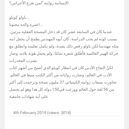
الإسبانية روايته “لمن تقرع الأجراس؟
باولو كويلو...
اعتبره والده مجنونا...
عندما كان في السابعة عشر كان قد دخل المصحة العقلية مرتين،
بسبب كونه لم يحب الدراسة، كان أبوه المهندس يطمح أن يجعل ابنه
مثله مهندسا لكن باولو رفض ذلك بشدة، ولم يكمل تعليمه وانطلق مع
حركة الهيبز العالمية فأطلق شعره تمامًا، ولم يحمل هوية بلاده، وصار
يشرب المخدرات.
لكنَّ النجاح الأدبي كان في انتظار كويلو الذي أصبح من أشهر كتاب
الأدب في العالم، وصارت رواياته من أكثر الكتب مبيعا في العالم.
تجاوزت مبيعات روايته الكيميائي 27 مليون نسخة وترجمت إلى أكثر
من 56 لغة حول العالم ووزعت في150 دولة كل هذا وهو لم يحصل
على أية شهادات جامعية
4th February 2019 (views:
3016
)