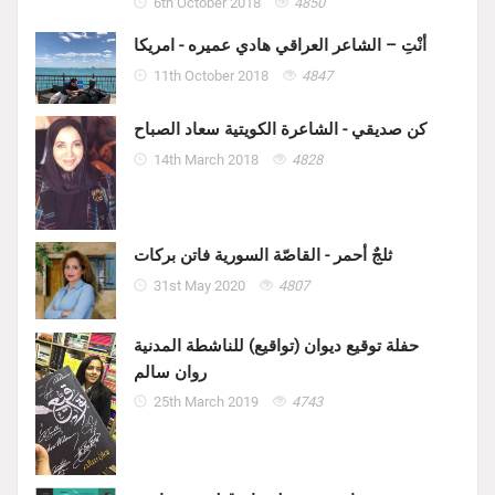
6th October 2018
4850
أنْتِ – الشاعر العراقي هادي عميره - امريكا
11th October 2018
4847
كن صديقي - الشاعرة الكويتية سعاد الصباح
14th March 2018
4828
ثلجٌ أحمر - القاصّة السورية فاتن بركات
31st May 2020
4807
حفلة توقيع ديوان (تواقيع) للناشطة المدنية
روان سالم
25th March 2019
4743