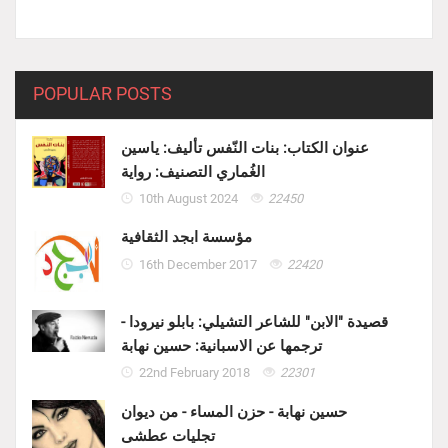
POPULAR POSTS
عنوان الكتاب: بنات النّفس تأليف: ياسين
الغُماري التصنيف: رواية
10th August 2024
22450
مؤسسة ابجد الثقافية
16th December 2017
22420
قصيدة "الابن" للشاعر التشيلي: بابلو نيرودا -
ترجمها عن الاسبانية: حسين نهابة
22nd February 2018
22301
حسين نهابة - حزن المساء - من ديوان
تجليات عطشى