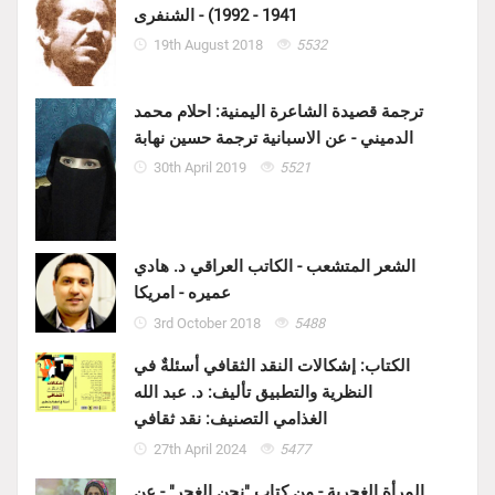
1941 - 1992) - الشنفرى
19th August 2018
5532
ترجمة قصيدة الشاعرة اليمنية: احلام محمد
الدميني - عن الاسبانية ترجمة حسين نهابة
30th April 2019
5521
الشعر المتشعب - الكاتب العراقي د. هادي
عميره - امريكا
3rd October 2018
5488
الكتاب: إشكالات النقد الثقافي أسئلةٌ في
النظرية والتطبيق تأليف: د. عبد الله
الغذامي التصنيف: نقد ثقافي
27th April 2024
5477
المرأة الغجرية - من كتاب "نحن الغجر" - عن