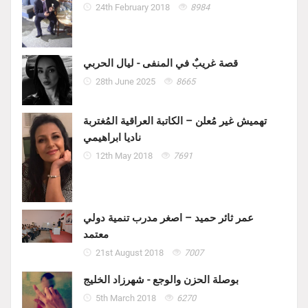
24th February 2018
8984
قصة غريبٌ في المنفى - ليال الحربي
28th June 2025
8665
تهميش غير مُعلن – الكاتبة العراقية المُغتربة
ناديا ابراهيمي
12th May 2018
7691
عمر ثائر حميد – اصغر مدرب تنمية دولي
معتمد
21st August 2018
7007
بوصلة الحزن والوجع - شهرزاد الخليج
5th March 2018
6270