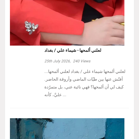
لعلني ألمحها - شيماء علي / بغداد
25th July 2026,
240
Views
لعلني ألمحها شيماء علي / بغداد لعلني ألمحها...
أفتّش عنها بين طيّات الماضي وأروقة الحاضر.
كيف لي أن ألمحها؟ فهي نائية عني، بل متمرّدة
عليَّ، كأنه ...