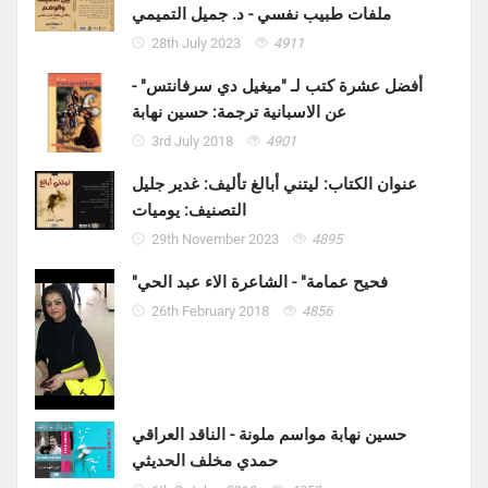
ملفات طبيب نفسي - د. جميل التميمي
28th July 2023
4911
أفضل عشرة كتب لـ "ميغيل دي سرفانتس" -
عن الاسبانية ترجمة: حسين نهابة
3rd July 2018
4901
عنوان الكتاب: ليتني أبالغ تأليف: غدير جليل
التصنيف: يوميات
29th November 2023
4895
"فحيح عمامة" - الشاعرة الاء عبد الحي
26th February 2018
4856
حسين نهابة مواسم ملونة - الناقد العراقي
حمدي مخلف الحديثي