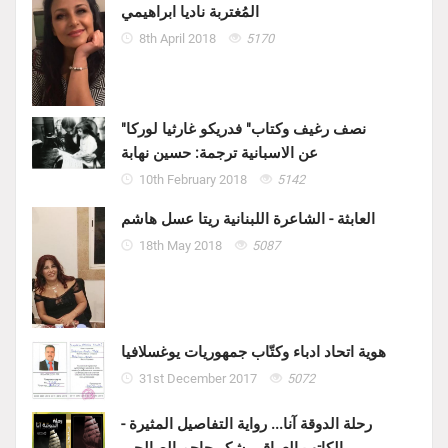
المُغتربة ناديا ابراهيمي
8th April 2018
5170
"نصف رغيف وكتاب" فدريكو غارثيا لوركا
عن الاسبانية ترجمة: حسين نهابة
10th February 2018
5142
العابثة - الشاعرة اللبنانية ريتا عسل هاشم
18th May 2018
5087
هوية اتحاد ادباء وكتّاب جمهوريات يوغسلافيا
31st December 2017
5072
رحلة الدوقة آنا... رواية التفاصيل المثيرة -