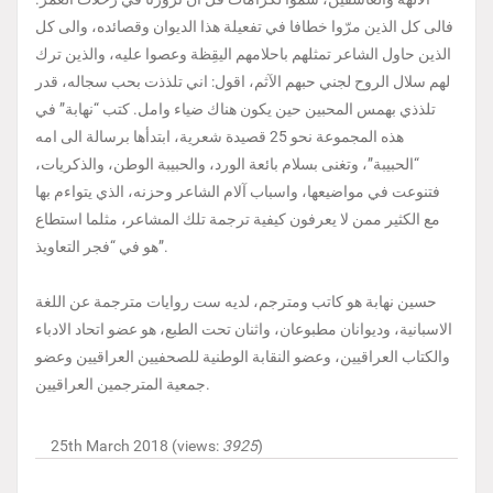
فالى كل الذين مرّوا خطافا في تفعيلة هذا الديوان وقصائده، والى كل
الذين حاول الشاعر تمثلهم باحلامهم اليقِظة وعصوا عليه، والذين ترك
لهم سلال الروح لجني حبهم الآثم، اقول: اني تلذذت بحب سجاله، قدر
تلذذي بهمس المحبين حين يكون هناك ضياء وامل. كتب “نهابة” في
هذه المجموعة نحو 25 قصيدة شعرية، ابتدأها برسالة الى امه
“الحبيبة”، وتغنى بسلام بائعة الورد، والحبيبة الوطن، والذكريات،
فتنوعت في مواضيعها، واسباب آلام الشاعر وحزنه، الذي يتواءم بها
مع الكثير ممن لا يعرفون كيفية ترجمة تلك المشاعر، مثلما استطاع
هو في “فجر التعاويذ”.
حسين نهابة هو كاتب ومترجم، لديه ست روايات مترجمة عن اللغة
الاسبانية، وديوانان مطبوعان، واثنان تحت الطبع، هو عضو اتحاد الادباء
والكتاب العراقيين، وعضو النقابة الوطنية للصحفيين العراقيين وعضو
جمعية المترجمين العراقيين.
25th March 2018 (views:
3925
)