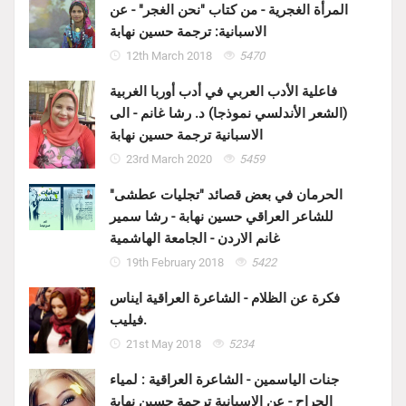
المرأة الغجرية - من كتاب "نحن الغجر" - عن
الاسبانية: ترجمة حسين نهابة
12th March 2018
5470
فاعلية الأدب العربي في أدب أوربا الغربية
(الشعر الأندلسي نموذجا) د. رشا غانم - الى
الاسبانية ترجمة حسين نهابة
23rd March 2020
5459
الحرمان في بعض قصائد "تجليات عطشى"
للشاعر العراقي حسين نهابة - رشا سمير
غانم الاردن - الجامعة الهاشمية
19th February 2018
5422
فكرة عن الظلام - الشاعرة العراقية ايناس
فيليب.
21st May 2018
5234
جنات الياسمين - الشاعرة العراقية : لمياء
الجراح - عن الاسبانية ترجمة حسين نهابة