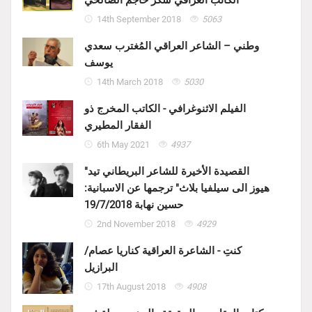
الكاتب العراقي شكر حاجم الصالحي
14th September 2018
5063
وطني – الشاعر العراقي المُغترب سعدي
يوسف
14th March 2018
5030
الفيلم الاثنوغرافي - الكاتب المخرج ذو
الفقار المطيري
6th May 2021
4937
"القصيدة الأخيرة للشاعر البريطاني تيد
هيوز الى سيلفيا بلاث" ترجمها عن الاسبانية:
حسين نهابة 19/7/2018
2nd November 2018
4929
كنتِ - الشاعرة العراقية كناريا عصام/
البرازيل
17th August 2018
4908