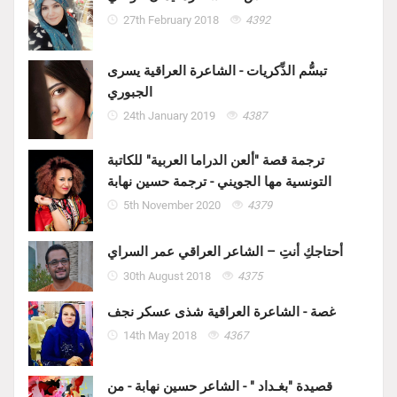
27th February 2018
4392
تبسُّم الذِّكريات - الشاعرة العراقية يسرى
الجبوري
24th January 2019
4387
ترجمة قصة "ألعن الدراما العربية" للكاتبة
التونسية مها الجويني - ترجمة حسين نهابة
5th November 2020
4379
أحتاجكِ أنتِ – الشاعر العراقي عمر السراي
30th August 2018
4375
غصة - الشاعرة العراقية شذى عسكر نجف
14th May 2018
4367
قصيدة "بغـداد " - الشاعر حسين نهابة - من