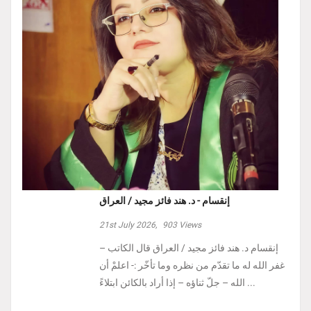
إنقسام - د. هند فائز مجيد / العراق
21st July 2026,
903
Views
إنقسام د. هند فائز مجيد / العراق ‏قال الكاتب –
غفر الله له ما تقدّم من نظره وما تأخّر :- ‏اعلمْ أن
الله – جلّ ثناؤه – إذا أراد بالكائن ابتلاءً ...