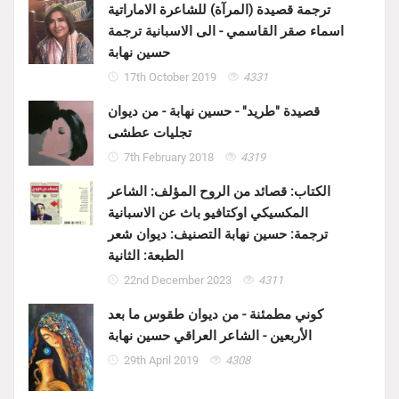
ترجمة قصيدة (المرآة) للشاعرة الاماراتية
اسماء صقر القاسمي - الى الاسبانية ترجمة
حسين نهابة
17th October 2019
4331
قصيدة "طريد" - حسين نهابة - من ديوان
تجليات عطشى
7th February 2018
4319
الكتاب: قصائد من الروح المؤلف: الشاعر
المكسيكي اوكتافيو باث عن الاسبانية
ترجمة: حسين نهابة التصنيف: ديوان شعر
الطبعة: الثانية
22nd December 2023
4311
كوني مطمئنة - من ديوان طقوس ما بعد
الأربعين - الشاعر العراقي حسين نهابة
29th April 2019
4308