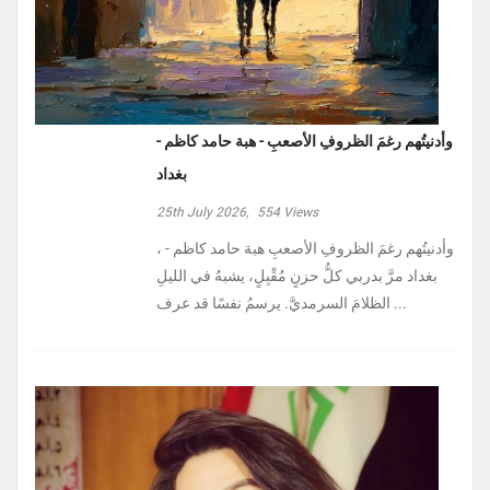
وأدنيتُهم رغمَ الظروفِ الأصعبِ - هبة حامد كاظم -
بغداد
25th July 2026,
554
Views
، وأدنيتُهم رغمَ الظروفِ الأصعبِ هبة حامد كاظم -
بغداد مرَّ بدربي كلُّ حزنٍ مُقْبِلٍ، يشبهُ في الليلِ
الظلامَ السرمديَّ. يرسمُ نفسًا قد عرف ...