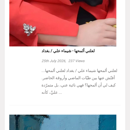
لعلني ألمحها - شيماء علي / بغداد
25th July 2026,
237
Views
لعلني ألمحها شيماء علي / بغداد لعلني ألمحها...
أفتّش عنها بين طيّات الماضي وأروقة الحاضر.
كيف لي أن ألمحها؟ فهي نائية عني، بل متمرّدة
عليَّ، كأنه ...