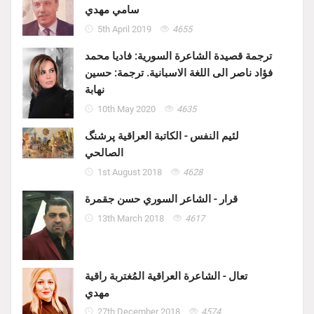
سامي مهدي
5th April 2019
4655
ترجمة قصيدة الشاعرة السورية: فاديا محمد
فؤاد ناصر الى اللغة الاسبانية. ترجمة: حسين
نهابة
10th May 2020
4635
لئيم النفس - الكاتبة العراقية پرشنگ
الصالحي
1st August 2018
4628
قرار - الشاعر السوري حسن جقمرة
13th March 2018
4617
تعال - الشاعرة العراقية المُغتربة راقية
مهدي
27th December 2018
4574