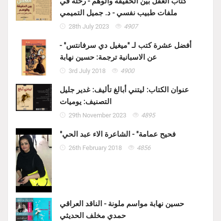
كتاب العقل بين الحقيقة والوهم - رحلة في
ملفات طبيب نفسي - د. جميل التميمي
28th July 2023
4907
أفضل عشرة كتب لـ "ميغيل دي سرفانتس" -
عن الاسبانية ترجمة: حسين نهابة
3rd July 2018
4900
عنوان الكتاب: ليتني أبالغ تأليف: غدير جليل
التصنيف: يوميات
29th November 2023
4895
"فحيح عمامة" - الشاعرة الاء عبد الحي
26th February 2018
4856
حسين نهابة مواسم ملونة - الناقد العراقي
حمدي مخلف الحديثي