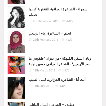
سمراء - الشاعرة العراقية المُغتربة كناريا
عصام
9th December 2018
4429
اتعلم – الشاعرة ريام الربيعي
26th February 2018
4429
ربان السفن المُنهكة - من ديوان "طقوس ما
بعد الأربعين" - الشاعر العرافي حسين نهابة
18th March 2019
4426
أنتَ أنا - الشاعرة الجزائرية ليلى الطيب
11th July 2018
4426
عطش – الشاعرة ايمان الوائلي