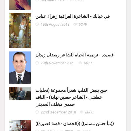
في غيابك - الشاعرة العراقية زهراء عباس
19th August 2018
6248
قصيدة - ترنيمة الحياة للشاعر رمضان زيدان
29th November 2021
6071
حين ينبض القلب شعراً مجموعة (تجليات
عطشى - الشاعر حسين نهابة) - الناقد
حمدي مخلف الحديثي
22nd December 2018
6066
((الحصان - قصة قصيرة)) ((نبأ حسن مسلم))