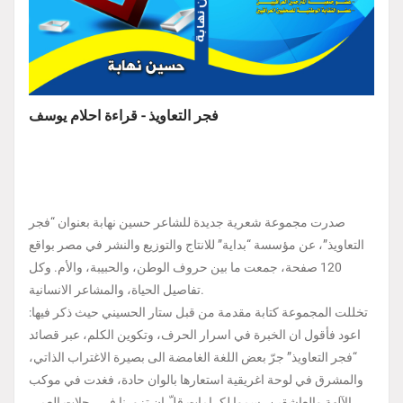
فجر التعاويذ - قراءة احلام يوسف
صدرت مجموعة شعرية جديدة للشاعر حسين نهابة بعنوان “فجر
التعاويذ”، عن مؤسسة “بداية” للانتاج والتوزيع والنشر في مصر بواقع
120 صفحة، جمعت ما بين حروف الوطن، والحبيبة، والأم. وكل
تفاصيل الحياة، والمشاعر الانسانية.
تخللت المجموعة كتابة مقدمة من قبل ستار الحسيني حيث ذكر فيها:
اعود فأقول ان الخبرة في اسرار الحرف، وتكوين الكلم، عبر قصائد
“فجر التعاويذ” جرّ بعض اللغة الغامضة الى بصيرة الاغتراب الذاتي،
والمشرق في لوحة اغريقية استعارها بالوان حادة، فغدت في موكب
الآلهة والعاشقين، سموا لكرامات قلّ ان تزورنا في رحلات العمر.