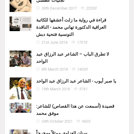
تجليات عطشى
30th December 2017
22030
قراءة في رواية ما زلت أعشقها للكاتبة
العراقية الدكتورة تهاني محمد - الناقدة
التونسية فتحية دبش
21st June 2018
17018
لا تطرق الباب – الشاعر عبد الرزاق عبد
الواحد
8th March 2018
14030
يا صبر أيوب - الشاعر عبد الرزاق عبد الواحد
19th March 2018
9761
قصيدة (أسمعت عن هذا القصاص) للشاعر:
موفق محمد
24th October 2021
9603
سنان العزاوي ممثلاً ومخرجاً