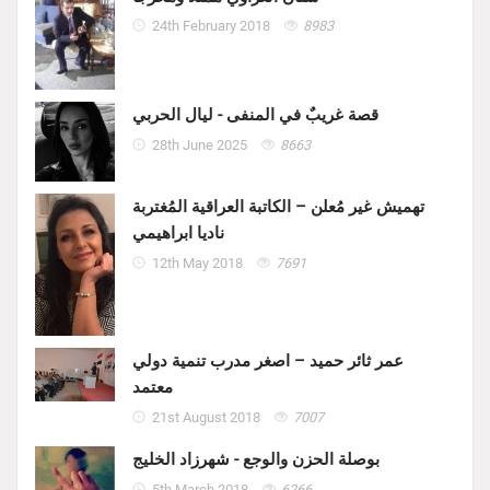
24th February 2018
8983
قصة غريبٌ في المنفى - ليال الحربي
28th June 2025
8663
تهميش غير مُعلن – الكاتبة العراقية المُغتربة
ناديا ابراهيمي
12th May 2018
7691
عمر ثائر حميد – اصغر مدرب تنمية دولي
معتمد
21st August 2018
7007
بوصلة الحزن والوجع - شهرزاد الخليج
5th March 2018
6266