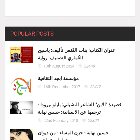
POPULAR POSTS
عنوان الكتاب: بنات النّفس تأليف: ياسين
الغُماري التصنيف: رواية
10th August 2024
22448
مؤسسة ابجد الثقافية
16th December 2017
22417
قصيدة "الابن" للشاعر التشيلي: بابلو نيرودا -
ترجمها عن الاسبانية: حسين نهابة
22nd February 2018
22300
حسين نهابة - حزن المساء - من ديوان