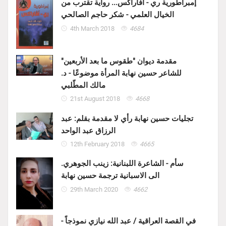
إمبراطورية ري - آفاراكس... رواية تقترب من
الخيال العلمي - شكر حاجم الصالحي
4th March 2018
4684
مقدمة ديوان "طقوس ما بعد الأربعين"
للشاعر حسين نهابة المرأة موضوعًا - د.
مالك المطّلبي
21st August 2018
4668
تجليات حسين نهابة رأي لا مقدمة بقلم: عبد
الرزاق عبد الواحد
12th February 2018
4665
سأم - الشاعرة اللبنانية: زينب الجوهري.
الى الاسبانية ترجمة حسين نهابة
29th March 2020
4662
في القصة العراقية / عبد الله نيازي نموذجاً -