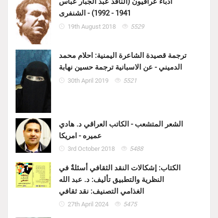
أدباء عراقيون (الناقد عبد الجبار عباس
1941 - 1992) - الشنفرى
19th August 2018
5529
ترجمة قصيدة الشاعرة اليمنية: احلام محمد
الدميني - عن الاسبانية ترجمة حسين نهابة
30th April 2019
5521
الشعر المتشعب - الكاتب العراقي د. هادي
عميره - امريكا
3rd October 2018
5488
الكتاب: إشكالات النقد الثقافي أسئلةٌ في
النظرية والتطبيق تأليف: د. عبد الله
الغذامي التصنيف: نقد ثقافي
27th April 2024
5475