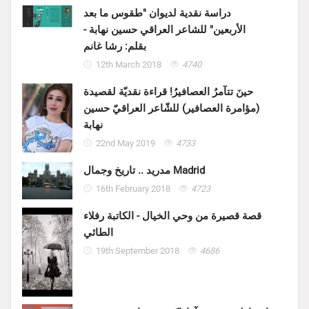
دراسة نقدية لديوان "طقوس ما بعد
الأربعين" للشاعر العراقي حسين نهابة -
بقلم: رشا غانم
12th March 2018
4740
حينَ تتآمرُ العصافيرُ! قراءة نقديّة لقصيدة
(مؤامرة العصافير) للشّاعر العراقيّ حسين
نهابة
22nd May 2019
4733
مدريد .. تاريخ وجمال Madrid
16th February 2018
4723
قصة قصيرة من وحي الخيال - الكاتبة رفلاء
الطائي
19th September 2018
4686