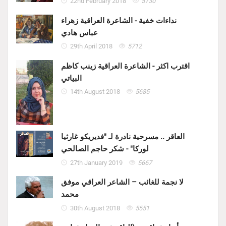
22nd February 2018
5730
نداءات خفية - الشاعرة العراقية زهراء
عباس هادي
29th April 2018
5712
اقترب اكثر - الشاعرة العراقية زينب كاظم
البياتي
14th August 2018
5685
العاقر .. مسرحية نادرة لـ "فديريكو غارثيا
لوركا" - شكر حاجم الصالحي
27th January 2019
5667
لا نجمة للغائب – الشاعر العراقي موفق
محمد
30th August 2018
5551