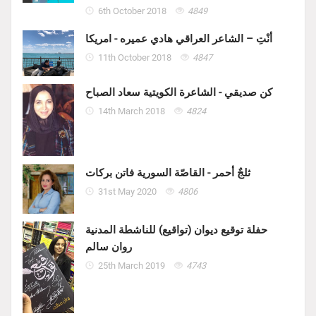
6th October 2018
4849
أنْتِ – الشاعر العراقي هادي عميره - امريكا
11th October 2018
4847
كن صديقي - الشاعرة الكويتية سعاد الصباح
14th March 2018
4824
ثلجٌ أحمر - القاصّة السورية فاتن بركات
31st May 2020
4806
حفلة توقيع ديوان (تواقيع) للناشطة المدنية
روان سالم
25th March 2019
4743