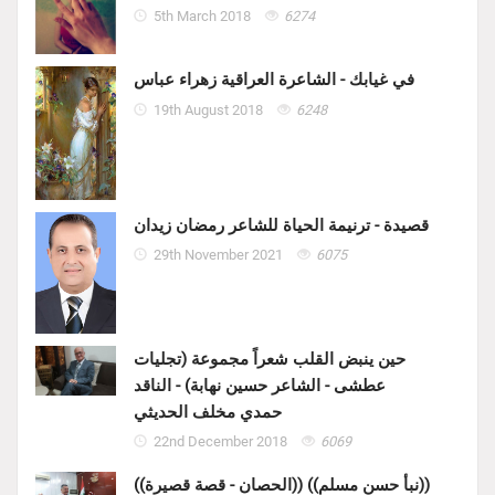
5th March 2018
6274
في غيابك - الشاعرة العراقية زهراء عباس
19th August 2018
6248
قصيدة - ترنيمة الحياة للشاعر رمضان زيدان
29th November 2021
6075
حين ينبض القلب شعراً مجموعة (تجليات
عطشى - الشاعر حسين نهابة) - الناقد
حمدي مخلف الحديثي
22nd December 2018
6069
((الحصان - قصة قصيرة)) ((نبأ حسن مسلم))