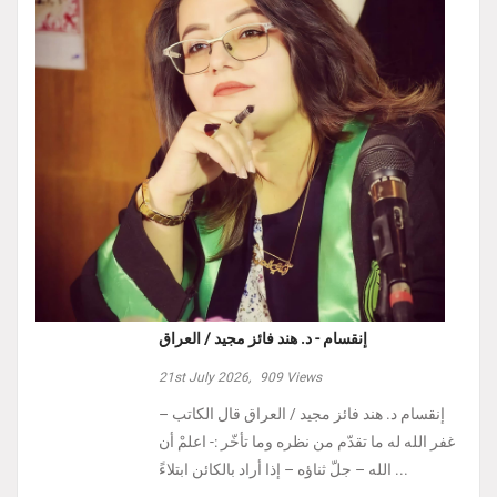
إنقسام - د. هند فائز مجيد / العراق
21st July 2026,
909
Views
إنقسام د. هند فائز مجيد / العراق ‏قال الكاتب –
غفر الله له ما تقدّم من نظره وما تأخّر :- ‏اعلمْ أن
الله – جلّ ثناؤه – إذا أراد بالكائن ابتلاءً ...