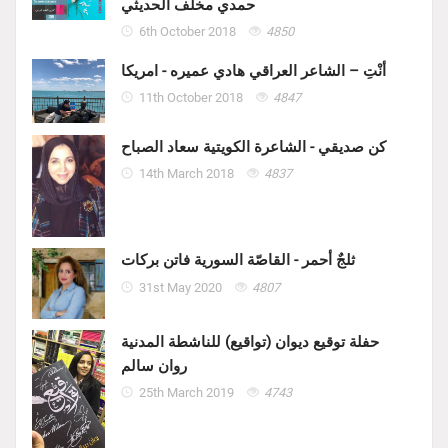
حمدي مخلف الحديثي
6th October 2018
4850
أنْتِ – الشاعر العراقي هادي عميره - امريكا
11th October 2018
4847
كن صديقي - الشاعرة الكويتية سعاد الصباح
14th March 2018
4837
ثلجٌ أحمر - القاصّة السورية فاتن بركات
31st May 2020
4807
حفلة توقيع ديوان (تواقيع) للناشطة المدنية
روان سالم
25th March 2019
4743