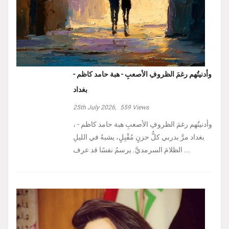
وأدنيتُهم رغمَ الظروفِ الأصعبِ - هبة حامد كاظم -
بغداد
25th July 2026,
559
Views
، وأدنيتُهم رغمَ الظروفِ الأصعبِ هبة حامد كاظم -
بغداد مرَّ بدربي كلُّ حزنٍ مُقْبِلٍ، يشبهُ في الليلِ
الظلامَ السرمديَّ. يرسمُ نفسًا قد عرف ...