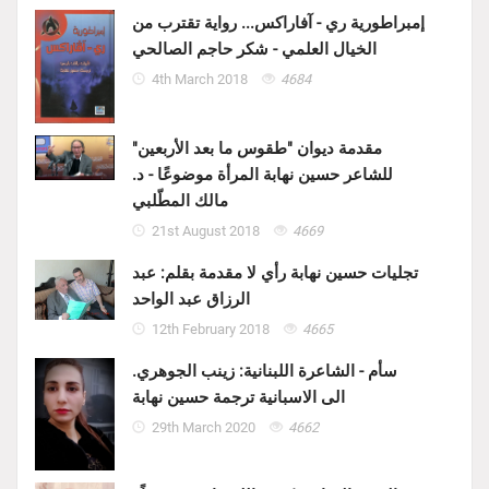
إمبراطورية ري - آفاراكس... رواية تقترب من
الخيال العلمي - شكر حاجم الصالحي
4th March 2018
4684
مقدمة ديوان "طقوس ما بعد الأربعين"
للشاعر حسين نهابة المرأة موضوعًا - د.
مالك المطّلبي
21st August 2018
4669
تجليات حسين نهابة رأي لا مقدمة بقلم: عبد
الرزاق عبد الواحد
12th February 2018
4665
سأم - الشاعرة اللبنانية: زينب الجوهري.
الى الاسبانية ترجمة حسين نهابة
29th March 2020
4662