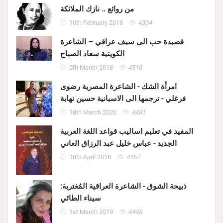
من روائع .. نازك الملائكة
10th February 2018
4534
قصيدة حب الى سيف عراقي – الشاعرة
الكويتية سعاد الصباح
5th March 2018
4510
امرأة الشك - الشاعرة المصرية رضوى
فرغلي - ترجمها الى الاسبانية حسين نهابة
18th March 2020
4481
المفيد في تعليم اساليب قواعد اللغة العربية
الجديد - عباس خليل عبد الرزاق العاني
18th April 2018
4457
ذبيحة الشوق - الشاعرة العراقية المُغتربة:
سيناء الطائي
1st March 2019
4448