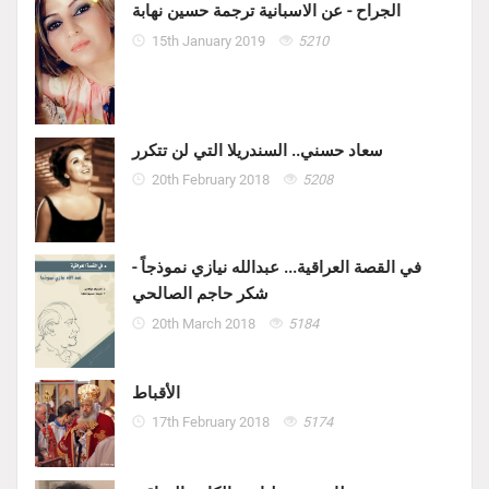
الجراح - عن الاسبانية ترجمة حسين نهابة
15th January 2019
5210
سعاد حسني.. السندريلا التي لن تتكرر
20th February 2018
5208
في القصة العراقية... عبدالله نيازي نموذجاً -
شكر حاجم الصالحي
20th March 2018
5184
الأقباط
17th February 2018
5174