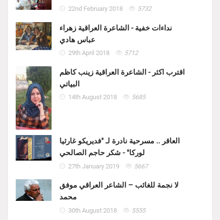
22nd February 2018
5732
نداءات خفية - الشاعرة العراقية زهراء
عباس هادي
29th April 2018
5712
اقترب اكثر - الشاعرة العراقية زينب كاظم
البياتي
14th August 2018
5685
العاقر .. مسرحية نادرة لـ "فديريكو غارثيا
لوركا" - شكر حاجم الصالحي
27th January 2019
5667
لا نجمة للغائب – الشاعر العراقي موفق
محمد
30th August 2018
5555