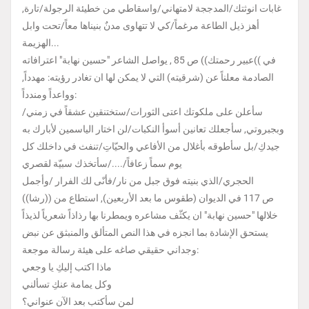
غابات انوثتك/المدججة لامتهاني/واسقاطي من خطيئة الرجولة/تارة,
أهز ذيل الطاعة مرغماً/كي لا تتهاوى مدنٌ بنيناها معاً/تحت وابل
الهزيمة...
في ))عبير رحمتك)) ص 85 , يواصل الشاعر "حسين نهابة" اعترافاته
الصادمة معلناً عن (شرقيته) التي لا يمكن لها ان تغادر رؤيته: مهدداً,
وواعداً ومندداً:
سأعلن على ملكوتك اعتى الثورات/ستختنقين عشقاً في زمني/
وبجبروتي, سأجعلك تعانين أسوأ النكبات/لن اختار الياسمين لأبارك به
جيدكِ/بل سأطوقه بأغلال من الأفاعي والحيّاتِ/تنفث في داخلك كل
يوم سماً زعافاً/..../سأتخذك سبيّة لقصري
الحجري/الذي بنيته فوق جبل من نار/فأنّى لك الفرار /وأجمل
((رشا)) ص 117 في الديوان (طقوس ما بعد الأربعين), استطاع من
خلالها "حسين نهابة" ان يكثّف مشاعره ويمطرنا بها رذاذاً شعرياً لذيذاً
يستحق الإشادة بما انجزه في هذا النص المتألق والمنبثق عن نبض
وجداني حقيقي صاغه على هيئة رسالة موجعة:
ماذا اكتب إليكِ يا وجعي
وكل يمامة عنكِ تسألني
لمن سأكتب بعد الآن عنواني؟