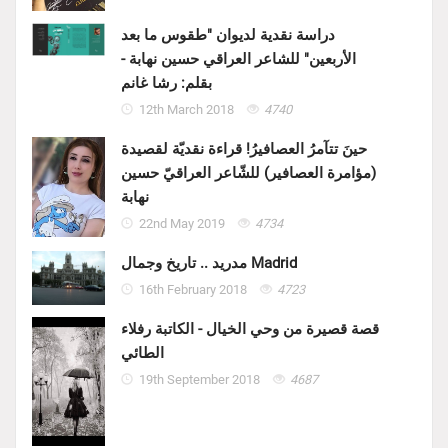
دراسة نقدية لديوان "طقوس ما بعد
الأربعين" للشاعر العراقي حسين نهابة -
بقلم: رشا غانم
12th March 2018
4740
حينَ تتآمرُ العصافيرُ! قراءة نقديّة لقصيدة
(مؤامرة العصافير) للشّاعر العراقيّ حسين
نهابة
22nd May 2019
4734
مدريد .. تاريخ وجمال Madrid
16th February 2018
4723
قصة قصيرة من وحي الخيال - الكاتبة رفلاء
الطائي
19th September 2018
4687