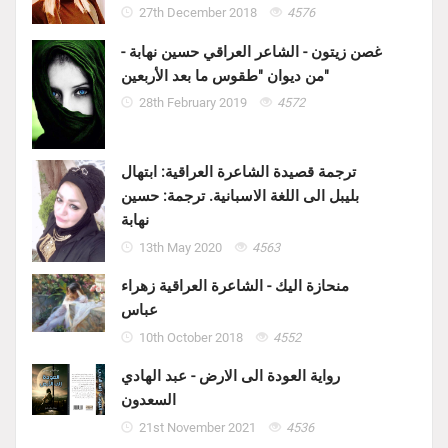
27th December 2018
4576
غصن زيتون - الشاعر العراقي حسين نهابة -
من ديوان "طقوس ما بعد الأربعين"
28th February 2019
4572
ترجمة قصيدة الشاعرة العراقية: ابتهال
بليبل الى اللغة الاسبانية. ترجمة: حسين
نهابة
13th May 2020
4563
منحازة اليك - الشاعرة العراقية زهراء
عباس
10th October 2018
4552
رواية العودة الى الارض - عبد الهادي
السعدون
21st November 2021
4536