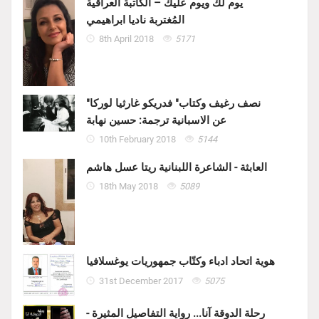
يوم لك ويوم عليك – الكاتبة العراقية
المُغتربة ناديا ابراهيمي
8th April 2018
5171
"نصف رغيف وكتاب" فدريكو غارثيا لوركا
عن الاسبانية ترجمة: حسين نهابة
10th February 2018
5144
العابثة - الشاعرة اللبنانية ريتا عسل هاشم
18th May 2018
5089
هوية اتحاد ادباء وكتّاب جمهوريات يوغسلافيا
31st December 2017
5075
رحلة الدوقة آنا... رواية التفاصيل المثيرة -