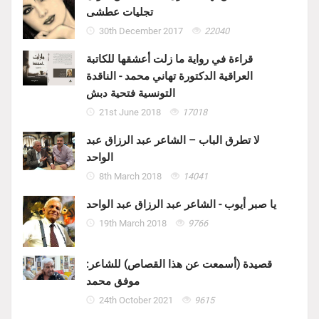
تجليات عطشى
30th December 2017
22040
قراءة في رواية ما زلت أعشقها للكاتبة
العراقية الدكتورة تهاني محمد - الناقدة
التونسية فتحية دبش
21st June 2018
17018
لا تطرق الباب – الشاعر عبد الرزاق عبد
الواحد
8th March 2018
14041
يا صبر أيوب - الشاعر عبد الرزاق عبد الواحد
19th March 2018
9766
قصيدة (أسمعت عن هذا القصاص) للشاعر:
موفق محمد
24th October 2021
9615