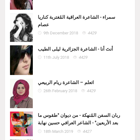
سمراء - الشاعرة العراقية المُغتربة كناريا
عصام
9th December 2018
4429
أنتَ أنا - الشاعرة الجزائرية ليلى الطيب
11th July 2018
4429
اتعلم – الشاعرة ريام الربيعي
26th February 2018
4429
ربان السفن المُنهكة - من ديوان "طقوس ما
بعد الأربعين" - الشاعر العرافي حسين نهابة
18th March 2019
4427