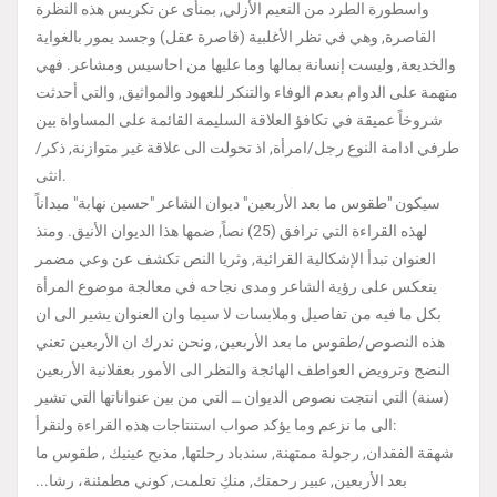
واسطورة الطرد من النعيم الأزلي, بمنأى عن تكريس هذه النظرة
القاصرة, وهي في نظر الأغلبية (قاصرة عقل) وجسد يمور بالغواية
والخديعة, وليست إنسانة بمالها وما عليها من احاسيس ومشاعر. فهي
متهمة على الدوام بعدم الوفاء والتنكر للعهود والمواثيق, والتي أحدثت
شروخاً عميقة في تكافؤ العلاقة السليمة القائمة على المساواة بين
طرفي ادامة النوع رجل/امرأة, اذ تحولت الى علاقة غير متوازنة, ذكر/
انثى.
سيكون "طقوس ما بعد الأربعين" ديوان الشاعر "حسين نهابة" ميداناً
لهذه القراءة التي ترافق (25) نصاً, ضمها هذا الديوان الأنيق. ومنذ
العنوان تبدأ الإشكالية القرائية, وثريا النص تكشف عن وعي مضمر
ينعكس على رؤية الشاعر ومدى نجاحه في معالجة موضوع المرأة
بكل ما فيه من تفاصيل وملابسات لا سيما وان العنوان يشير الى ان
هذه النصوص/طقوس ما بعد الأربعين, ونحن ندرك ان الأربعين تعني
النضج وترويض العواطف الهائجة والنظر الى الأمور بعقلانية الأربعين
(سنة) التي انتجت نصوص الديوان ــ التي من بين عنواناتها التي تشير
الى ما نزعم وما يؤكد صواب استنتاجات هذه القراءة ولنقرأ:
شهقة الفقدان, رجولة ممتهنة, سندباد رحلتها, مذبح عينيك , طقوس ما
بعد الأربعين, عبير رحمتك, منكِ تعلمت, كوني مطمئنة، رشا...