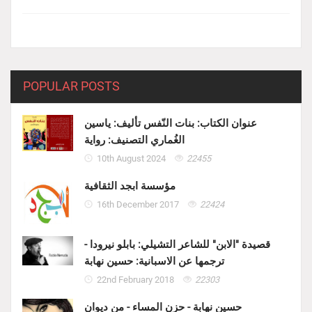
POPULAR POSTS
عنوان الكتاب: بنات النّفس تأليف: ياسين
الغُماري التصنيف: رواية
10th August 2024
22455
مؤسسة ابجد الثقافية
16th December 2017
22424
قصيدة "الابن" للشاعر التشيلي: بابلو نيرودا -
ترجمها عن الاسبانية: حسين نهابة
22nd February 2018
22303
حسين نهابة - حزن المساء - من ديوان