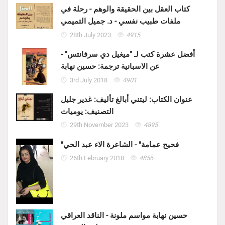
كتاب العقل بين الحقيقة والوهم - رحلة في
ملفات طبيب نفسي - د. جميل التميمي
28th July 2023
4915
أفضل عشرة كتب لـ "ميغيل دي سرفانتس" -
عن الاسبانية ترجمة: حسين نهابة
3rd July 2018
4901
عنوان الكتاب: ليتني أبالغ تأليف: غدير جليل
التصنيف: يوميات
29th November 2023
4895
"فحيح عمامة" - الشاعرة الاء عبد الحي
26th February 2018
4856
حسين نهابة مواسم ملونة - الناقد العراقي