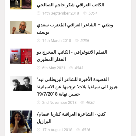
الكاتب العراقي شكر حاجم الصالحي
14th September 2018
5064
وطني – الشاعر العراقي المُغترب سعدي
يوسف
14th March 2018
5036
الفيلم الاثنوغرافي - الكاتب المخرج ذو
الفقار المطيري
6th May 2021
4943
"القصيدة الأخيرة للشاعر البريطاني تيد
هيوز الى سيلفيا بلاث" ترجمها عن الاسبانية:
حسين نهابة 19/7/2018
2nd November 2018
4930
كنتِ - الشاعرة العراقية كناريا عصام/
البرازيل
17th August 2018
4916