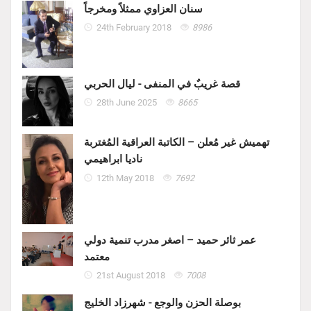
سنان العزاوي ممثلاً ومخرجاً
24th February 2018
8986
قصة غريبٌ في المنفى - ليال الحربي
28th June 2025
8665
تهميش غير مُعلن – الكاتبة العراقية المُغتربة
ناديا ابراهيمي
12th May 2018
7692
عمر ثائر حميد – اصغر مدرب تنمية دولي
معتمد
21st August 2018
7008
بوصلة الحزن والوجع - شهرزاد الخليج