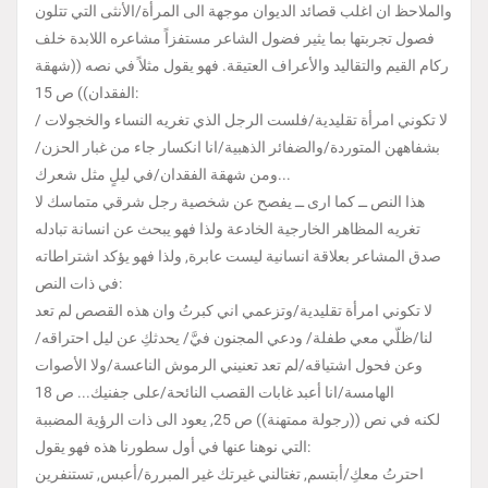
والملاحظ ان اغلب قصائد الديوان موجهة الى المرأة/الأنثى التي تتلون
فصول تجربتها بما يثير فضول الشاعر مستفزاً مشاعره اللابدة خلف
ركام القيم والتقاليد والأعراف العتيقة. فهو يقول مثلاً في نصه ((شهقة
الفقدان)) ص 15:
لا تكوني امرأة تقليدية/فلست الرجل الذي تغريه النساء والخجولات /
بشفاههن المتوردة/والضفائر الذهبية/انا انكسار جاء من غبار الحزن/
ومن شهقة الفقدان/في ليلٍ مثل شعرك...
هذا النص ــ كما ارى ــ يفصح عن شخصية رجل شرقي متماسك لا
تغريه المظاهر الخارجية الخادعة ولذا فهو يبحث عن انسانة تبادله
صدق المشاعر بعلاقة انسانية ليست عابرة, ولذا فهو يؤكد اشتراطاته
في ذات النص:
لا تكوني امرأة تقليدية/وتزعمي اني كبرتُ وان هذه القصص لم تعد
لنا/ظلّي معي طفلة/ ودعي المجنون فيَّ/ يحدثكِ عن ليل احتراقه/
وعن فحول اشتياقه/لم تعد تعنيني الرموش الناعسة/ولا الأصوات
الهامسة/انا أعبد غابات القصب النائحة/على جفنيك... ص 18
لكنه في نص ((رجولة ممتهنة)) ص 25, يعود الى ذات الرؤية المضببة
التي نوهنا عنها في أول سطورنا هذه فهو يقول:
احترتُ معكِ/أبتسم, تغتالني غيرتك غير المبررة/أعبس, تستنفرين