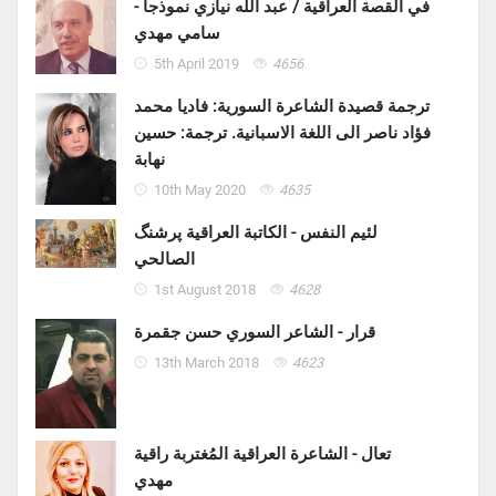
في القصة العراقية / عبد الله نيازي نموذجاً -
سامي مهدي
5th April 2019
4656
ترجمة قصيدة الشاعرة السورية: فاديا محمد
فؤاد ناصر الى اللغة الاسبانية. ترجمة: حسين
نهابة
10th May 2020
4635
لئيم النفس - الكاتبة العراقية پرشنگ
الصالحي
1st August 2018
4628
قرار - الشاعر السوري حسن جقمرة
13th March 2018
4623
تعال - الشاعرة العراقية المُغتربة راقية
مهدي