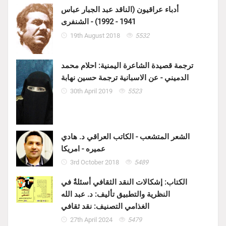
أدباء عراقيون (الناقد عبد الجبار عباس
1941 - 1992) - الشنفرى
19th August 2018
5532
ترجمة قصيدة الشاعرة اليمنية: احلام محمد
الدميني - عن الاسبانية ترجمة حسين نهابة
30th April 2019
5523
الشعر المتشعب - الكاتب العراقي د. هادي
عميره - امريكا
3rd October 2018
5489
الكتاب: إشكالات النقد الثقافي أسئلةٌ في
النظرية والتطبيق تأليف: د. عبد الله
الغذامي التصنيف: نقد ثقافي
27th April 2024
5479