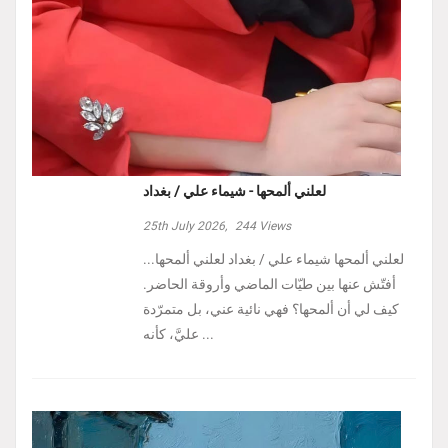
لعلني ألمحها - شيماء علي / بغداد
25th July 2026,
244
Views
لعلني ألمحها شيماء علي / بغداد لعلني ألمحها...
أفتّش عنها بين طيّات الماضي وأروقة الحاضر.
كيف لي أن ألمحها؟ فهي نائية عني، بل متمرّدة
عليَّ، كأنه ...