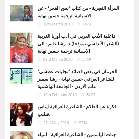
المرأة الغجرية - من كتاب "نحن الغجر" - عن
الاسبانية: ترجمة حسين نهابة
12th March 2018
5473
فاعلية الأدب العربي في أدب أوربا الغربية
(الشعر الأندلسي نموذجا) د. رشا غانم - الى
الاسبانية ترجمة حسين نهابة
23rd March 2020
5459
الحرمان في بعض قصائد "تجليات عطشى"
للشاعر العراقي حسين نهابة - رشا سمير
غانم الاردن - الجامعة الهاشمية
19th February 2018
5429
فكرة عن الظلام - الشاعرة العراقية ايناس
فيليب.
21st May 2018
5234
جنات الياسمين - الشاعرة العراقية : لمياء