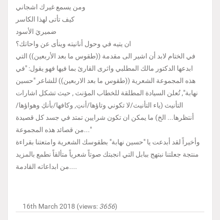
ومن يسمع غيرك اشجاني
كيف تأتى لهذا الكاسر
ضميريَ الأسود
ان يتيه في وحول أنانيته وينأى عن واحاتك؟
في الختام لابد أن اشير الى مقدمة ((طقوس ما بعد الأربعين)) التي
ابدعها الدكتور مالك المطلبي واثرى القارئ بما فيها فهو يقول: "في
هذه المجموعة الشعرية ((طقوس ما بعد الاربعين)) للشاعر "حسين
نهابة", تُعلن السيادة المطلقة للخطاب المؤنث , حيث تشكل اشارات
التأنيث (ياء التأنيث/لا تكوني وتاؤها/أنتِ, وكافها/بأنكِ وهواؤها/
أنتظرها... الخ) ما يمكن ان تكون شرايين تمتد في جسد كل قصيدة
من قصائد هذه المجموعة..."
وأخيراً لقد أبدعت يا "حسين نهابة" بطقوسك الشعرية وامتعتنا بقراءة
منتجة جعلتنا نبتهج ببابل التي انجبتك صوتاً شعرياً متألقاً نطمع بالمزيد
من ابداعاته القادمة....
16th March 2018 (views:
3656
)