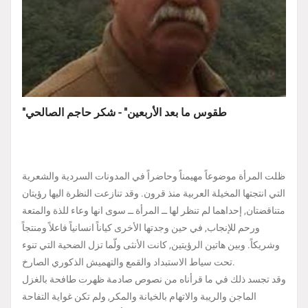
"طقوس ما بعد الأربعين" - شكر حاجم الصالحي
ظلت المرأة موضوعاً مهيمناً وحاضراً في المدونات السردية والشعرية
التي انتجتها المخيلة العربية منذ قرون. وقد تنازعت النظرة اليها رؤيتان
متناقضتان, إحداهما لم تنظر لها ــ المرأة ــ سوى انها وعاء للذة والمتعة
ورحم للإنجاب, في حين وجدتها الأخرى كياناً انسانياً فاعلاً ومنتجاً
وشريكاً. وبين هاتين الرؤيتين, كانت الأنثى ولّما تزل الضحية التي تنوء
تحت سياط الاستبداد والقمع والتهميش الذكوري الصارخ.
وقد تجسد ذلك في ما قرأناه من نصوص صادمة ظهرت طافحة بالغزل
الماجن والريبة والاتهام بالخيانة والمكر, ولم تكن غواية التفاحة