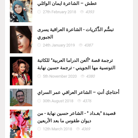
عطش – الشاعرة ايمان الوائلي
27th February 2018
4393
تبسُّم الذِّكريات - الشاعرة العراقية يسرى
الجبوري
24th January 2019
4387
ترجمة قصة "ألعن الدراما العربية" للكاتبة
التونسية مها الجويني - ترجمة حسين نهابة
5th November 2020
4380
أحتاجكِ أنتِ – الشاعر العراقي عمر السراي
30th August 2018
4376
قصيدة "بغـداد " - الشاعر حسين نهابة - من
ديوان طقوس ما بعد الأربعين
12th March 2018
4369