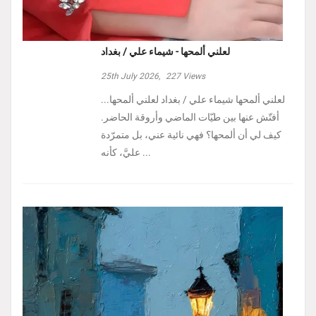
لعلني ألمحها - شيماء علي / بغداد
25th July 2026,
227
Views
لعلني ألمحها شيماء علي / بغداد لعلني ألمحها...
أفتّش عنها بين طيّات الماضي وأروقة الحاضر.
كيف لي أن ألمحها؟ فهي نائية عني، بل متمرّدة
عليَّ، كأنه ...