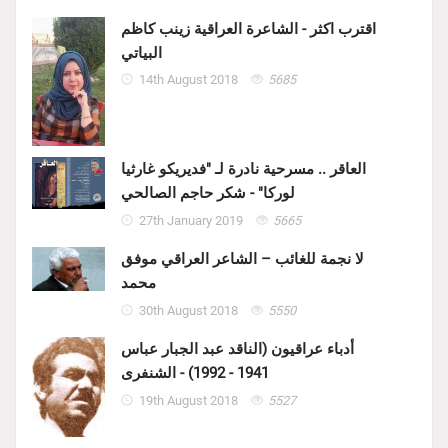
اقترب اكثر - الشاعرة العراقية زينب كاظم
البياتي
14th August 2018
5685
العاقر .. مسرحية نادرة لـ "فديريكو غارثيا
لوركا" - شكر حاجم الصالحي
27th January 2019
5665
لا نجمة للغائب – الشاعر العراقي موفق
محمد
30th August 2018
5550
أدباء عراقيون (الناقد عبد الجبار عباس
1941 - 1992) - الشنفرى
19th August 2018
5527