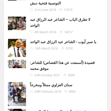
التونسية فتحية دبش
21st June 2018
17015
لا تطرق الباب – الشاعر عبد الرزاق عبد
الواحد
8th March 2018
14012
يا صبر أيوب - الشاعر عبد الرزاق عبد الواحد
19th March 2018
9755
قصيدة (أسمعت عن هذا القصاص) للشاعر:
موفق محمد
24th October 2021
9589
سنان العزاوي ممثلاً ومخرجاً
24th February 2018
8982