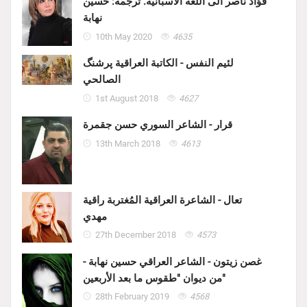
فؤاد ناصر الى اللغة الاسبانية. ترجمة: حسين
نهابة
10th May 2020
4635
لئيم النفس - الكاتبة العراقية پرشنگ
الصالحي
1st August 2018
4627
قرار - الشاعر السوري حسن جقمرة
13th March 2018
4613
تعال - الشاعرة العراقية المُغتربة راقية
مهدي
27th December 2018
4573
غصن زيتون - الشاعر العراقي حسين نهابة -
من ديوان "طقوس ما بعد الأربعين"
28th February 2019
4568