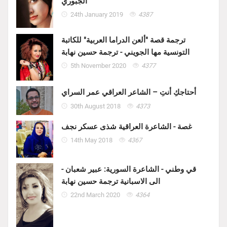
الجبوري
24th January 2019
4387
ترجمة قصة "ألعن الدراما العربية" للكاتبة
التونسية مها الجويني - ترجمة حسين نهابة
5th November 2020
4377
أحتاجكِ أنتِ – الشاعر العراقي عمر السراي
30th August 2018
4373
غصة - الشاعرة العراقية شذى عسكر نجف
14th May 2018
4367
قي وطني - الشاعرة السورية: عبير شعبان -
الى الاسبانية ترجمة حسين نهابة
22nd March 2020
4364