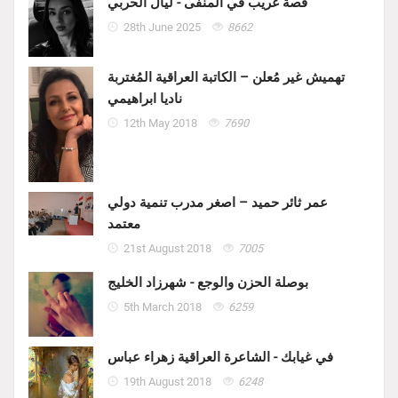
قصة غريبٌ في المنفى - ليال الحربي
28th June 2025
8662
تهميش غير مُعلن – الكاتبة العراقية المُغتربة
ناديا ابراهيمي
12th May 2018
7690
عمر ثائر حميد – اصغر مدرب تنمية دولي
معتمد
21st August 2018
7005
بوصلة الحزن والوجع - شهرزاد الخليج
5th March 2018
6259
في غيابك - الشاعرة العراقية زهراء عباس
19th August 2018
6248