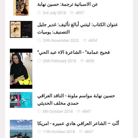
عن الاسبانية ترجمة: حسين نهابة
3rd July 2018
4897
عنوان الكتاب: ليتني أبالغ تأليف: غدير جليل
التصنيف: يوميات
29th November 2023
4894
"فحيح عمامة" - الشاعرة الاء عبد الحي
26th February 2018
4856
حسين نهابة مواسم ملونة - الناقد العراقي
حمدي مخلف الحديثي
6th October 2018
4847
أنْتِ – الشاعر العراقي هادي عميره - امريكا
11th October 2018
4847