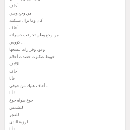
أخاف !
من وجع وطن
كان وما يزال يسكنك
أخاف !
من وجع وطن تجرعت حسراته
كؤوس ...
وعود وقرارات تنسجها
خيوط عنكبوت حصدت أحلام
الالاف ...
أخاف
فأنا
أخاف عليك من خوفي ...
أنا !
جوع طواه جوع
للشمس
للفجر
لرؤية الندى
أنا !