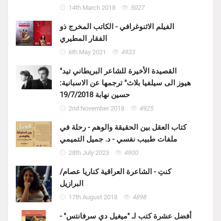
14th March 2018
5027
الفيلم الاثنوغرافي - الكاتب المخرج ذو
الفقار المطيري
6th May 2021
4933
"القصيدة الأخيرة للشاعر البريطاني تيد
هيوز الى سيلفيا بلاث" ترجمها عن الاسبانية:
حسين نهابة 19/7/2018
2nd November 2018
4925
كتاب العقل بين الحقيقة والوهم - رحلة في
ملفات طبيب نفسي - د. جميل التميمي
28th July 2023
4900
كنتِ - الشاعرة العراقية كناريا عصام/
البرازيل
17th August 2018
4898
أفضل عشرة كتب لـ "ميغيل دي سرفانتس" -