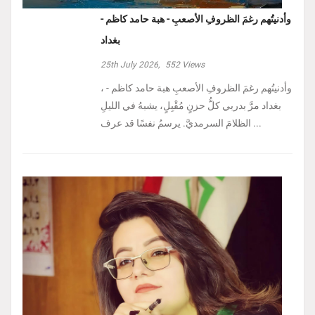
وأدنيتُهم رغمَ الظروفِ الأصعبِ - هبة حامد كاظم -
بغداد
25th July 2026,
552
Views
، وأدنيتُهم رغمَ الظروفِ الأصعبِ هبة حامد كاظم -
بغداد مرَّ بدربي كلُّ حزنٍ مُقْبِلٍ، يشبهُ في الليلِ
الظلامَ السرمديَّ. يرسمُ نفسًا قد عرف ...