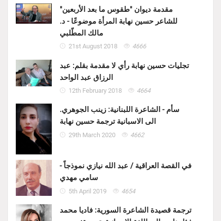
مقدمة ديوان "طقوس ما بعد الأربعين"
للشاعر حسين نهابة المرأة موضوعًا - د.
مالك المطّلبي
21st August 2018
4666
تجليات حسين نهابة رأي لا مقدمة بقلم: عبد
الرزاق عبد الواحد
12th February 2018
4664
سأم - الشاعرة اللبنانية: زينب الجوهري.
الى الاسبانية ترجمة حسين نهابة
29th March 2020
4662
في القصة العراقية / عبد الله نيازي نموذجاً -
سامي مهدي
5th April 2019
4654
ترجمة قصيدة الشاعرة السورية: فاديا محمد