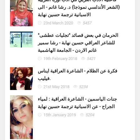
(الشعر الأندلسي نموذجا) د. رشا غانم - الى
الاسبانية ترجمة حسين نهابة
23rd March 2020
5457
الحرمان في بعض قصائد "تجليات عطشى"
للشاعر العراقي حسين نهابة - رشا سمير
غانم الاردن - الجامعة الهاشمية
19th February 2018
5421
فكرة عن الظلام - الشاعرة العراقية ايناس
فيليب.
21st May 2018
5234
جنات الياسمين - الشاعرة العراقية : لمياء
الجراح - عن الاسبانية ترجمة حسين نهابة
15th January 2019
5204