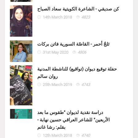
كن صديقي - الشاعرة الكويتية سعاد الصباح
14th March 2018
4823
ثلجٌ أحمر - القاصّة السورية فاتن بركات
31st May 2020
4806
حفلة توقيع ديوان (تواقيع) للناشطة المدنية
روان سالم
25th March 2019
4743
دراسة نقدية لديوان "طقوس ما بعد
الأربعين" للشاعر العراقي حسين نهابة -
بقلم: رشا غانم
12th March 2018
4740