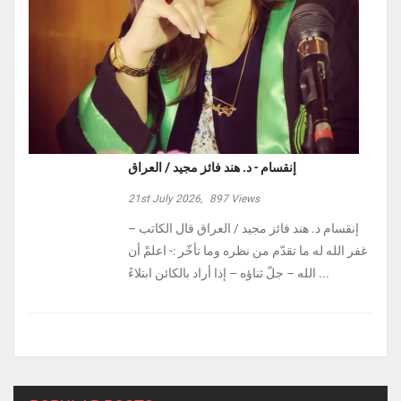
إنقسام - د. هند فائز مجيد / العراق
21st July 2026,
897
Views
إنقسام د. هند فائز مجيد / العراق ‏قال الكاتب –
غفر الله له ما تقدّم من نظره وما تأخّر :- ‏اعلمْ أن
الله – جلّ ثناؤه – إذا أراد بالكائن ابتلاءً ...