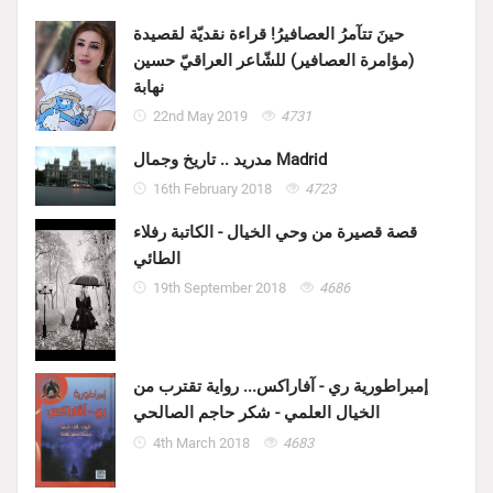
حينَ تتآمرُ العصافيرُ! قراءة نقديّة لقصيدة
(مؤامرة العصافير) للشّاعر العراقيّ حسين
نهابة
22nd May 2019
4731
مدريد .. تاريخ وجمال Madrid
16th February 2018
4723
قصة قصيرة من وحي الخيال - الكاتبة رفلاء
الطائي
19th September 2018
4686
إمبراطورية ري - آفاراكس... رواية تقترب من
الخيال العلمي - شكر حاجم الصالحي
4th March 2018
4683