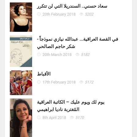
سعاد حسني.. السندريلا التي لن تتكرر
20th February 2018
5202
في القصة العراقية... عبدالله نيازي نموذجاً -
شكر حاجم الصالحي
20th March 2018
5182
الأقباط
17th February 2018
5172
يوم لك ويوم عليك – الكاتبة العراقية
المُغتربة ناديا ابراهيمي
8th April 2018
5170