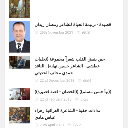
قصيدة - ترنيمة الحياة للشاعر رمضان زيدان
29th November 2021
6070
حين ينبض القلب شعراً مجموعة (تجليات
عطشى - الشاعر حسين نهابة) - الناقد
حمدي مخلف الحديثي
22nd December 2018
6064
((الحصان - قصة قصيرة)) ((نبأ حسن مسلم))
22nd February 2018
5728
نداءات خفية - الشاعرة العراقية زهراء
عباس هادي
29th April 2018
5712