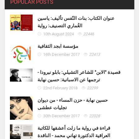
POPULAR POSTS
عنوان الكتاب: بنات النّفس تأليف: ياسين
الغُماري التصنيف: رواية
10th August 2024
22446
مؤسسة ابجد الثقافية
16th December 2017
22413
قصيدة "الابن" للشاعر التشيلي: بابلو نيرودا -
ترجمها عن الاسبانية: حسين نهابة
22nd February 2018
22299
حسين نهابة - حزن المساء - من ديوان
تجليات عطشى
30th December 2017
22028
قراءة في رواية ما زلت أعشقها للكاتبة
العراقية الدكتورة تهاني محمد - الناقدة