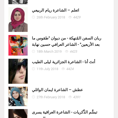
اتعلم – الشاعرة ريام الربيعي
26th February 2018
4429
ربان السفن المُنهكة - من ديوان "طقوس ما
بعد الأربعين" - الشاعر العرافي حسين نهابة
18th March 2019
4425
أنتَ أنا - الشاعرة الجزائرية ليلى الطيب
11th July 2018
4424
عطش – الشاعرة ايمان الوائلي
27th February 2018
4391
تبسُّم الذِّكريات - الشاعرة العراقية يسرى