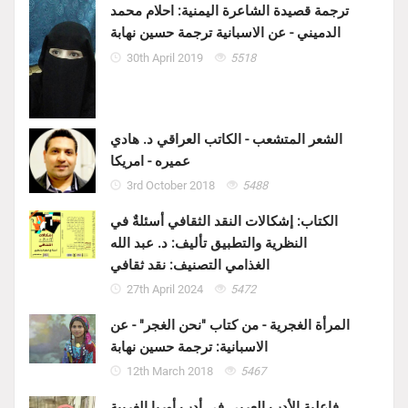
ترجمة قصيدة الشاعرة اليمنية: احلام محمد
الدميني - عن الاسبانية ترجمة حسين نهابة
30th April 2019
5518
الشعر المتشعب - الكاتب العراقي د. هادي
عميره - امريكا
3rd October 2018
5488
الكتاب: إشكالات النقد الثقافي أسئلةٌ في
النظرية والتطبيق تأليف: د. عبد الله
الغذامي التصنيف: نقد ثقافي
27th April 2024
5472
المرأة الغجرية - من كتاب "نحن الغجر" - عن
الاسبانية: ترجمة حسين نهابة
12th March 2018
5467
فاعلية الأدب العربي في أدب أوربا الغربية