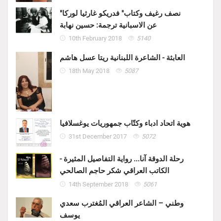
"نصف رغيف وكتاب" فدريكو غارثيا لوركا
عن الاسبانية ترجمة: حسين نهابة
10th February 2018
5140
العابثة - الشاعرة اللبنانية ريتا عسل هاشم
18th May 2018
5087
هوية اتحاد ادباء وكتّاب جمهوريات يوغسلافيا
31st December 2017
5072
رحلة الدوقة آنا... رواية التفاصيل المثيرة -
الكاتب العراقي شكر حاجم الصالحي
14th September 2018
5061
وطني – الشاعر العراقي المُغترب سعدي
يوسف