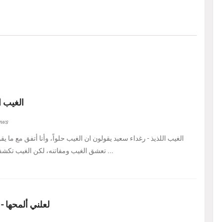
الغيب ا
ews
الغيب اللذيذ - رغداء سعيد يقولون ان الغيب حلواً، وأنا أتفق مع ما يق
تعشق الغيب ومفاتنه، لكن الغيب تكشف لي اليوم في هيئة حل ...
لعلني ألمحها -