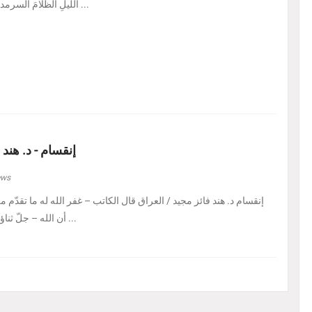
الليلِ الظلامَ السرمديَّ. يرسمُ نفسًا قد عرف ...
إنقسام - د. هند 
ews
إنقسام د. هند فائز مجيد / العراق ‏قال الكاتب – غفر الله له ما تقدّم من 
أن الله – جلّ ثناؤه – إذا أراد بالكائن ابتلاءً ...