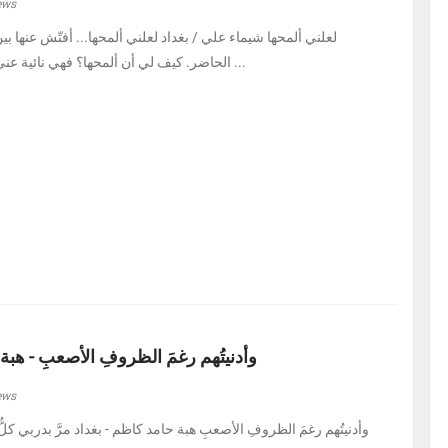
ews
لعلني ألمحها شيماء علي / بغداد لعلني ألمحها... أفتّش عنها ب
الحاضر. كيف لي أن ألمحها؟ فهي نائية عني، بل متمرّدة عليَّ، كأنه ...
وأدنيتُهم رغمَ الظروفِ الأصعبِ - هبة
ews