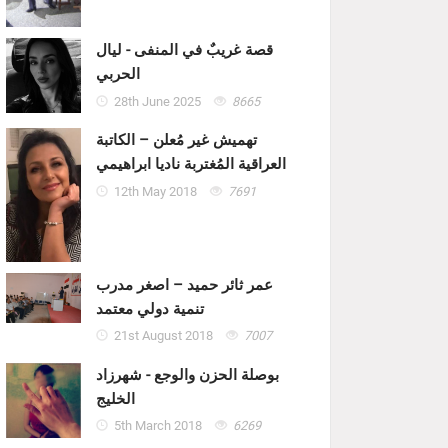
قصة غريبٌ في المنفى - ليال
الحربي
28th June 2025
8665
تهميش غير مُعلن – الكاتبة
العراقية المُغتربة ناديا ابراهيمي
12th May 2018
7691
عمر ثائر حميد – اصغر مدرب
تنمية دولي معتمد
21st August 2018
7007
بوصلة الحزن والوجع - شهرزاد
الخليج
5th March 2018
6269