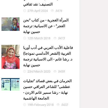
التصنيف: نقد ثقافي
27th April 2024
5476
المرأة الغجرية - من كتاب "نحن
الغجر" - عن الاسبانية: ترجمة
حسين نهابة
12th March 2018
5473
فاعلية الأدب العربي في أدب أوربا
الغربية (الشعر الأندلسي نموذجا)
د. رشا غانم - الى الاسبانية ترجمة
حسين نهابة
23rd March 2020
5459
الحرمان في بعض قصائد "تجليات
عطشى" للشاعر العراقي حسين
نهابة - رشا سمير غانم الاردن -
الجامعة الهاشمية
19th February 2018
5422