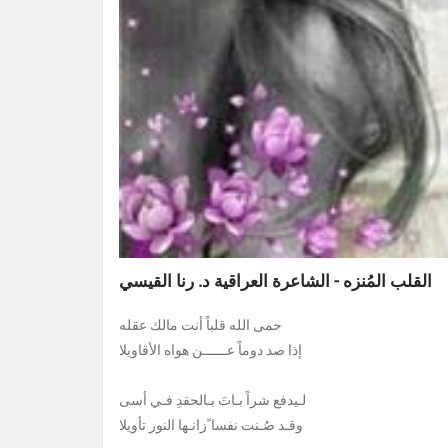
القلب المُنزه - الشاعرة العراقية د. رنا القيسي
ﺣﻤﻰ ﺍﻟﻠﻪ ﻗﻠﺒﺎً ﺃﻧﺖ ﻣﺎﻟﻚ ﻋﻘﻠﻪ
ﺇذا ﺻﺪ ﺩﻭﻣﺎً عــــــن ﻫﻮﺍﻩ ﺍﻷﻗﺎﻭﻳﻼ
لـيدﻓﻊ ﺷﺮاً بـاتَ بـالحقدِ فـي أسى
وقـد صُـنت ﻧﻔﺴﺎ ًزانـها النور تأويلا