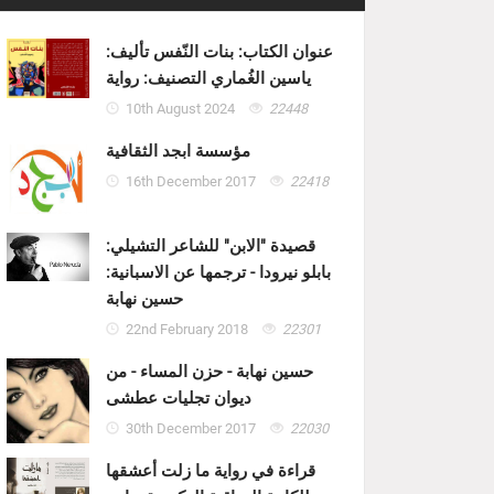
عنوان الكتاب: بنات النّفس تأليف:
ياسين الغُماري التصنيف: رواية
10th August 2024
22448
مؤسسة ابجد الثقافية
16th December 2017
22418
قصيدة "الابن" للشاعر التشيلي:
بابلو نيرودا - ترجمها عن الاسبانية:
حسين نهابة
22nd February 2018
22301
حسين نهابة - حزن المساء - من
ديوان تجليات عطشى
30th December 2017
22030
قراءة في رواية ما زلت أعشقها