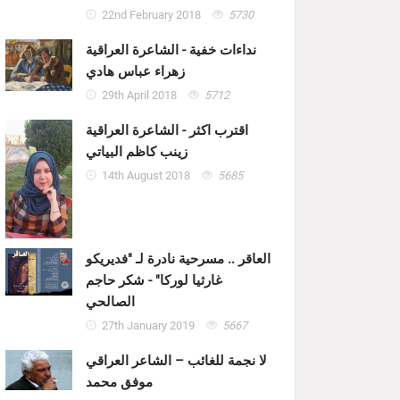
22nd February 2018
5730
نداءات خفية - الشاعرة العراقية
زهراء عباس هادي
29th April 2018
5712
اقترب اكثر - الشاعرة العراقية
زينب كاظم البياتي
14th August 2018
5685
العاقر .. مسرحية نادرة لـ "فديريكو
غارثيا لوركا" - شكر حاجم
الصالحي
27th January 2019
5667
لا نجمة للغائب – الشاعر العراقي
موفق محمد