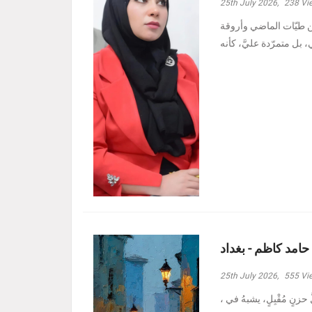
25th July 2026,
238
Vi
ين طيّات الماضي وأروقة
 حامد كاظم - بغداد
25th July 2026,
555
Vi
، وأدنيتُهم رغمَ الظروفِ الأصعبِ هبة حامد كاظم - بغداد مرَّ بدربي كلُّ حزنٍ مُقْبِلٍ، يشبهُ في