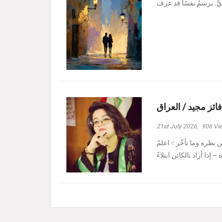
فائز مجيد / العراق
21st July 2026,
906
Vi
نظره وما تأخّر :- ‏اعلمْ