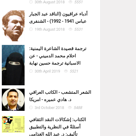
30th August 2018
5551
أدباء عراقيون (الناقد عبد الجبار
عباس 1941 - 1992) - الشنفرى
19th August 2018
5531
ترجمة قصيدة الشاعرة اليمنية:
احلام محمد الدميني - عن
الاسبانية ترجمة حسين نهابة
30th April 2019
5521
الشعر المتشعب - الكاتب العراقي
د. هادي عميره - امريكا
3rd October 2018
5488
الكتاب: إشكالات النقد الثقافي
أسئلةٌ في النظرية والتطبيق
تأليف: د. عبد الله الغذامي