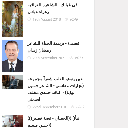
في غيابك - الشاعرة العراقية
زهراء عباس
19th August 2018
6248
قصيدة - ترنيمة الحياة للشاعر
رمضان زيدان
29th November 2021
6071
حين ينبض القلب شعراً مجموعة
(تجليات عطشى - الشاعر حسين
نهابة) - الناقد حمدي مخلف
الحديثي
22nd December 2018
6069
((الحصان - قصة قصيرة)) ((نبأ
حسن مسلم))