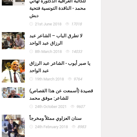
للكاتبة العراقية الدكتورة تهاني
محمد - الناقدة التونسية فتحية
دبش
21st June 2018
17018
لا تطرق الباب – الشاعر عبد
الرزاق عبد الواحد
8th March 2018
14033
يا صبر أيوب - الشاعر عبد الرزاق
عبد الواحد
19th March 2018
9764
قصيدة (أسمعت عن هذا القصاص)
للشاعر: موفق محمد
24th October 2021
9607
سنان العزاوي ممثلاً ومخرجاً
24th February 2018
8983