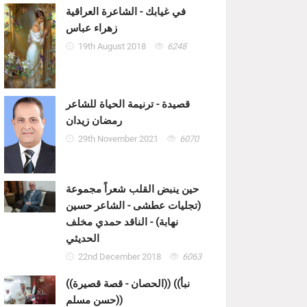
في غيابك - الشاعرة العراقية
زهراء عباس
19th August 2018
6248
قصيدة - ترنيمة الحياة للشاعر
رمضان زيدان
29th November 2021
6070
حين ينبض القلب شعراً مجموعة
(تجليات عطشى - الشاعر حسين
نهابة) - الناقد حمدي مخلف
الحديثي
22nd December 2018
6063
((الحصان - قصة قصيرة)) ((نبأ
حسن مسلم))