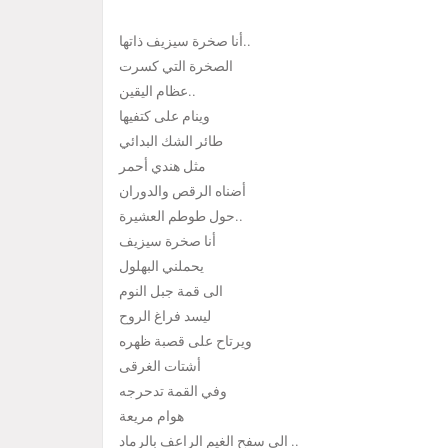
أنا صخرة سيزيف ذاتها..
الصخرة التي كسرت
عظام اليقين..
وينام على كتفيها
طائر الشك البدائي
مثل هندي أحمر
أضناه الرقص والدوران
حول طوطم العشيرة..
أنا صخرة سيزيف
يحملني البهلول
الى قمة جبل النوم
ليسد فراغ الروح
ويرتاح على قصبة ظهره
أشتات الغرقى
وفي القمة تدحرجه
هوام مريعة
الى سفح الغيم الراعف بالرماد ..