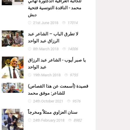
للكاتبة العراقية الدكتورة تهاني
محمد - الناقدة التونسية فتحية
دبش
21st June 2018
17014
لا تطرق الباب – الشاعر عبد
الرزاق عبد الواحد
8th March 2018
14006
يا صبر أيوب - الشاعر عبد الرزاق
عبد الواحد
19th March 2018
9755
قصيدة (أسمعت عن هذا القصاص)
للشاعر: موفق محمد
24th October 2021
9576
سنان العزاوي ممثلاً ومخرجاً
24th February 2018
8982