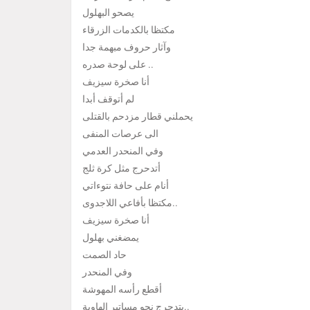
يصحو البهلول
مكتظا بالكدمات الزرقاء
وآثار حروف مبهمة جدا
على لوحة صدره ..
أنا صخرة سيزيف
لم أتوقف أبدا
يحملني قطار مزدحم بالقتلى
الى عرصات المنفى
وفي المنحدر العدمي
أتدحرج مثل كرة ثلج
أنام على حافة نتوءاتي
مكتظا بأفاعي اللاجدوى..
أنا صخرة سيزيف
يمضغني بهلول
حاد الصمت
وفي المنحدر
أقطع رأسه المهوشة
يتدحرج نحو مساتير الهاوية..