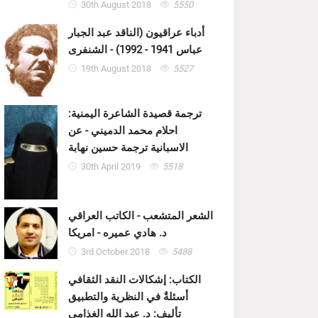
30th August 2018
5550
أدباء عراقيون (الناقد عبد الجبار
عباس 1941 - 1992) - الشنفرى
19th August 2018
5527
ترجمة قصيدة الشاعرة اليمنية:
احلام محمد الدميني - عن
الاسبانية ترجمة حسين نهابة
30th April 2019
5518
الشعر المتشعب - الكاتب العراقي
د. هادي عميره - امريكا
3rd October 2018
5488
الكتاب: إشكالات النقد الثقافي
أسئلةٌ في النظرية والتطبيق
تأليف: د. عبد الله الغذامي