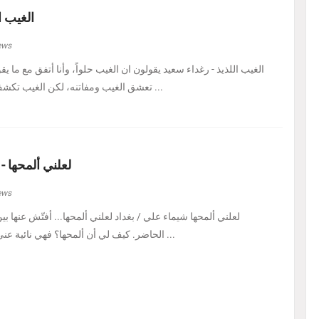
الغيب ا
ews
الغيب اللذيذ - رغداء سعيد يقولون ان الغيب حلواً، وأنا أتفق مع ما يق
تعشق الغيب ومفاتنه، لكن الغيب تكشف لي اليوم في هيئة حل ...
لعلني ألمحها -
ews
لعلني ألمحها شيماء علي / بغداد لعلني ألمحها... أفتّش عنها ب
الحاضر. كيف لي أن ألمحها؟ فهي نائية عني، بل متمرّدة عليَّ، كأنه ...