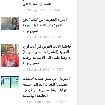
التصنيف: نقد ثقافي
27th April 2024
5469
المرأة الغجرية - من كتاب "نحن
الغجر" - عن الاسبانية: ترجمة
حسين نهابة
12th March 2018
5467
فاعلية الأدب العربي في أدب أوربا
الغربية (الشعر الأندلسي نموذجا)
د. رشا غانم - الى الاسبانية ترجمة
حسين نهابة
23rd March 2020
5455
الحرمان في بعض قصائد "تجليات
عطشى" للشاعر العراقي حسين
نهابة - رشا سمير غانم الاردن -
الجامعة الهاشمية
19th February 2018
5421