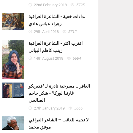
22nd February 2018
5725
نداءات خفية - الشاعرة العراقية
زهراء عباس هادي
29th April 2018
5712
اقترب اكثر - الشاعرة العراقية
زينب كاظم البياتي
14th August 2018
5684
العاقر .. مسرحية نادرة لـ "فديريكو
غارثيا لوركا" - شكر حاجم
الصالحي
27th January 2019
5665
لا نجمة للغائب – الشاعر العراقي
موفق محمد