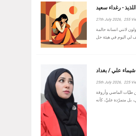
للذيذ - رغداء سعيد
27th July 2026,
255
Vi
ولون لانني انسانة حالمة
 شيماء علي / بغداد
25th July 2026,
225
Vi
ين طيّات الماضي وأروقة