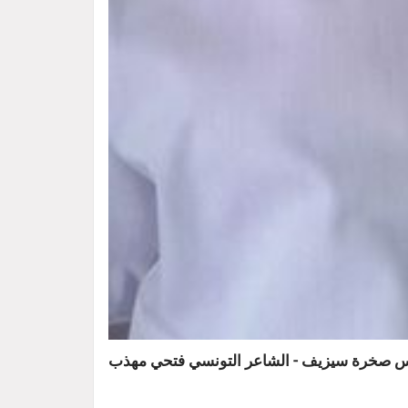
س صخرة سيزيف - الشاعر التونسي فتحي مهذب