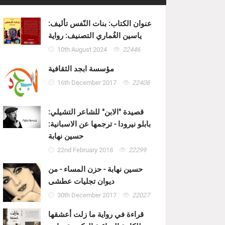
عنوان الكتاب: بنات النّفس تأليف:
ياسين الغُماري التصنيف: رواية
10th August 2024
22446
مؤسسة ابجد الثقافية
16th December 2017
22408
قصيدة "الابن" للشاعر التشيلي:
بابلو نيرودا - ترجمها عن الاسبانية:
حسين نهابة
22nd February 2018
22299
حسين نهابة - حزن المساء - من
ديوان تجليات عطشى
30th December 2017
22027
قراءة في رواية ما زلت أعشقها