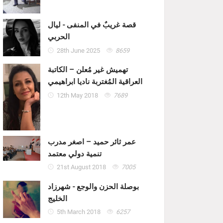
قصة غريبٌ في المنفى - ليال
الحربي
28th June 2025
8659
تهميش غير مُعلن – الكاتبة
العراقية المُغتربة ناديا ابراهيمي
12th May 2018
7689
عمر ثائر حميد – اصغر مدرب
تنمية دولي معتمد
21st August 2018
7005
بوصلة الحزن والوجع - شهرزاد
الخليج
5th March 2018
6257