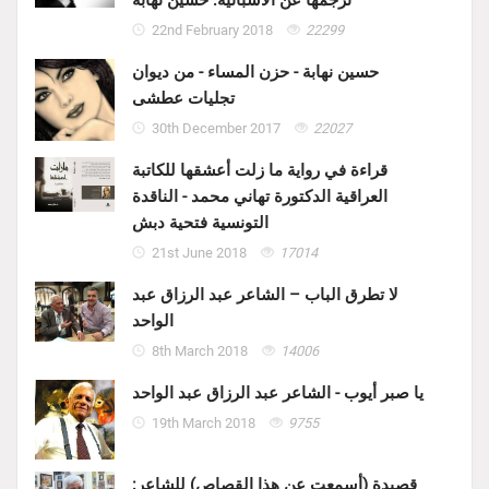
ترجمها عن الاسبانية: حسين نهابة
22nd February 2018
22299
حسين نهابة - حزن المساء - من ديوان
تجليات عطشى
30th December 2017
22027
قراءة في رواية ما زلت أعشقها للكاتبة
العراقية الدكتورة تهاني محمد - الناقدة
التونسية فتحية دبش
21st June 2018
17014
لا تطرق الباب – الشاعر عبد الرزاق عبد
الواحد
8th March 2018
14006
يا صبر أيوب - الشاعر عبد الرزاق عبد الواحد
19th March 2018
9755
قصيدة (أسمعت عن هذا القصاص) للشاعر: