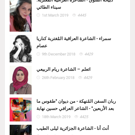
ذبيحة الشوق - الشاعرة العراقية المُغتربة:
سيناء الطائي
1st March 2019
4445
سمراء - الشاعرة العراقية المُغتربة كناريا
عصام
9th December 2018
4429
اتعلم – الشاعرة ريام الربيعي
26th February 2018
4429
ربان السفن المُنهكة - من ديوان "طقوس ما
بعد الأربعين" - الشاعر العرافي حسين نهابة
18th March 2019
4425
أنتَ أنا - الشاعرة الجزائرية ليلى الطيب