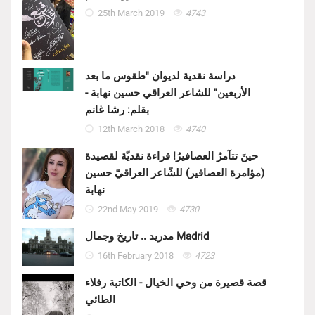
25th March 2019
4743
دراسة نقدية لديوان "طقوس ما بعد
الأربعين" للشاعر العراقي حسين نهابة -
بقلم: رشا غانم
12th March 2018
4740
حينَ تتآمرُ العصافيرُ! قراءة نقديّة لقصيدة
(مؤامرة العصافير) للشّاعر العراقيّ حسين
نهابة
22nd May 2019
4730
مدريد .. تاريخ وجمال Madrid
16th February 2018
4723
قصة قصيرة من وحي الخيال - الكاتبة رفلاء
الطائي