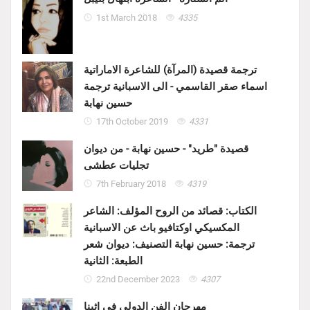
1st March 2018
4335
ترجمة قصيدة (المرآة) للشاعرة الاماراتية
اسماء صقر القاسمي - الى الاسبانية ترجمة
حسين نهابة
17th October 2019
4331
قصيدة "طريد" - حسين نهابة - من ديوان
تجليات عطشى
7th February 2018
4319
الكتاب: قصائد من الروح المؤلف: الشاعر
المكسيكي اوكتافيو باث عن الاسبانية
ترجمة: حسين نهابة التصنيف: ديوان شعر
الطبعة: الثانية
22nd December 2023
4307
مهرجان الفن الدولي في اثينا