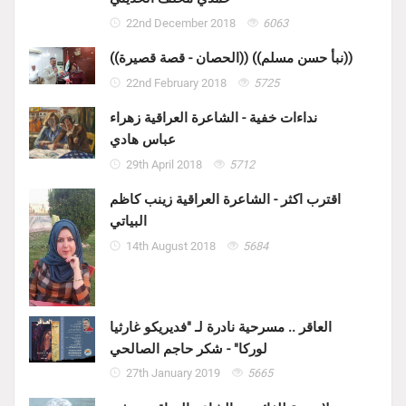
22nd December 2018
6063
((الحصان - قصة قصيرة)) ((نبأ حسن مسلم))
22nd February 2018
5725
نداءات خفية - الشاعرة العراقية زهراء
عباس هادي
29th April 2018
5712
اقترب اكثر - الشاعرة العراقية زينب كاظم
البياتي
14th August 2018
5684
العاقر .. مسرحية نادرة لـ "فديريكو غارثيا
لوركا" - شكر حاجم الصالحي
27th January 2019
5665