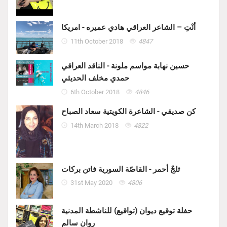
أنْتِ – الشاعر العراقي هادي عميره - امريكا
11th October 2018
4847
حسين نهابة مواسم ملونة - الناقد العراقي
حمدي مخلف الحديثي
6th October 2018
4846
كن صديقي - الشاعرة الكويتية سعاد الصباح
14th March 2018
4822
ثلجٌ أحمر - القاصّة السورية فاتن بركات
31st May 2020
4806
حفلة توقيع ديوان (تواقيع) للناشطة المدنية
روان سالم