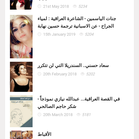
21st May 2018
5234
جنات الياسمين - الشاعرة العراقية : لمياء
الجراح - عن الاسبانية ترجمة حسين نهابة
15th January 2019
5204
سعاد حسني.. السندريلا التي لن تتكرر
20th February 2018
5202
في القصة العراقية... عبدالله نيازي نموذجاً -
شكر حاجم الصالحي
20th March 2018
5181
الأقباط