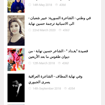
14th May 2018
4366
قي وطني - الشاعرة السورية: عبير شعبان -
الى الاسبانية ترجمة حسين نهابة
22nd March 2020
4363
قصيدة "بغـداد " - الشاعر حسين نهابة - من
ديوان طقوس ما بعد الأربعين
12th March 2018
4360
وفي نهاية المطاف - الشاعرة العراقية
يسرى الجبوري
14th September 2018
4354