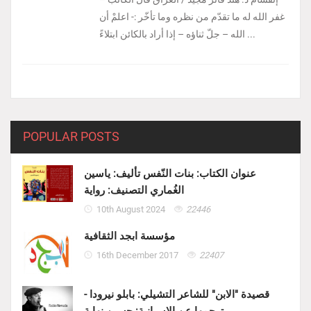
غفر الله له ما تقدّم من نظره وما تأخّر :- ‏اعلمْ أن
الله – جلّ ثناؤه – إذا أراد بالكائن ابتلاءً ...
POPULAR POSTS
عنوان الكتاب: بنات النّفس تأليف: ياسين
الغُماري التصنيف: رواية
10th August 2024
22446
مؤسسة ابجد الثقافية
16th December 2017
22407
قصيدة "الابن" للشاعر التشيلي: بابلو نيرودا -