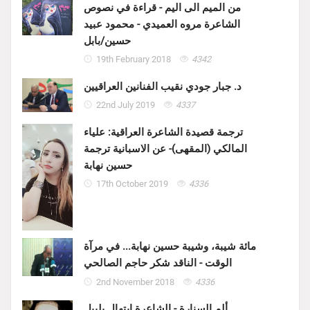
من الميم الى اليم - قراءة في نصوص
الشاعرة مروه العميدي - محمود عبيد
حسين/بابل
19th February 2018
4342
د. جبار جودي نقيب الفنانين العراقيين
22nd July 2019
4337
ترجمة قصيدة الشاعرة العراقية: علياء
المالكي (المقهى)- عن الاسبانية ترجمة
حسين نهابة
17th October 2019
4336
مائة شيبة، وشيبة حسين نهابة... في مرآة
الوقت - الناقد شكر حاجم الصالحي
2nd November 2018
4336
ألم السنارة - الشاعرة ابتهال بليبل