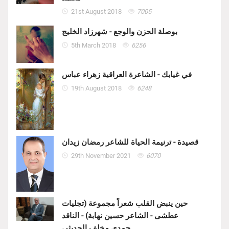
21st August 2018
7005
بوصلة الحزن والوجع - شهرزاد الخليج
5th March 2018
6256
في غيابك - الشاعرة العراقية زهراء عباس
19th August 2018
6248
قصيدة - ترنيمة الحياة للشاعر رمضان زيدان
29th November 2021
6070
حين ينبض القلب شعراً مجموعة (تجليات
عطشى - الشاعر حسين نهابة) - الناقد
حمدي مخلف الحديثي