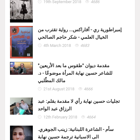
19th September 2018
4686
إمبراطورية ري - آفاراكس... رواية تقترب من
الخيال العلمي - شكر حاجم الصالحي
4th March 2018
4683
مقدمة ديوان "طقوس ما بعد الأربعين"
للشاعر حسين نهابة المرأة موضوعًا - د.
مالك المطّلبي
21st August 2018
4666
تجليات حسين نهابة رأي لا مقدمة بقلم: عبد
الرزاق عبد الواحد
12th February 2018
4664
سأم - الشاعرة اللبنانية: زينب الجوهري.
الى الاسبانية ترجمة حسين نهابة