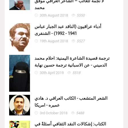
لا نجمة للغائب – الشاعر العراقي موفق
محمد
30th August 2018
5550
أدباء عراقيون (الناقد عبد الجبار عباس
1941 - 1992) - الشنفرى
19th August 2018
5527
ترجمة قصيدة الشاعرة اليمنية: احلام محمد
الدميني - عن الاسبانية ترجمة حسين نهابة
30th April 2019
5518
الشعر المتشعب - الكاتب العراقي د. هادي
عميره - امريكا
3rd October 2018
5488
الكتاب: إشكالات النقد الثقافي أسئلةٌ في