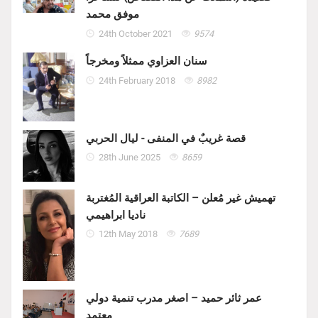
موفق محمد
24th October 2021
9574
سنان العزاوي ممثلاً ومخرجاً
24th February 2018
8982
قصة غريبٌ في المنفى - ليال الحربي
28th June 2025
8659
تهميش غير مُعلن – الكاتبة العراقية المُغتربة
ناديا ابراهيمي
12th May 2018
7689
عمر ثائر حميد – اصغر مدرب تنمية دولي
معتمد