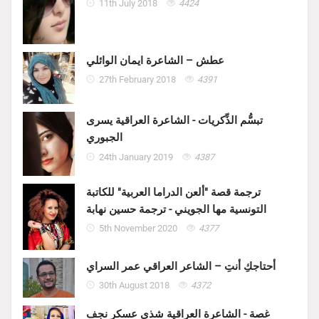
11th July 2018
4424
عطش – الشاعرة ايمان الوائلي
27th February 2018
4391
تبسُّم الذِّكريات - الشاعرة العراقية يسرى
الجبوري
24th January 2019
4387
ترجمة قصة "ألعن الدراما العربية" للكاتبة
التونسية مها الجويني - ترجمة حسين نهابة
5th November 2020
4377
أحتاجكِ أنتِ – الشاعر العراقي عمر السراي
30th August 2018
4372
غصة - الشاعرة العراقية شذى عسكر نجف