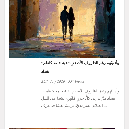
وأدنيتُهم رغمَ الظروفِ الأصعبِ - هبة حامد كاظم -
بغداد
25th July 2026,
551
Views
، وأدنيتُهم رغمَ الظروفِ الأصعبِ هبة حامد كاظم -
بغداد مرَّ بدربي كلُّ حزنٍ مُقْبِلٍ، يشبهُ في الليلِ
الظلامَ السرمديَّ. يرسمُ نفسًا قد عرف ...