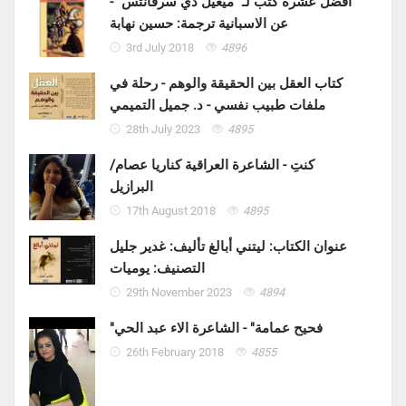
أفضل عشرة كتب لـ "ميغيل دي سرفانتس" -
عن الاسبانية ترجمة: حسين نهابة
3rd July 2018
4896
كتاب العقل بين الحقيقة والوهم - رحلة في
ملفات طبيب نفسي - د. جميل التميمي
28th July 2023
4895
كنتِ - الشاعرة العراقية كناريا عصام/
البرازيل
17th August 2018
4895
عنوان الكتاب: ليتني أبالغ تأليف: غدير جليل
التصنيف: يوميات
29th November 2023
4894
"فحيح عمامة" - الشاعرة الاء عبد الحي
26th February 2018
4855