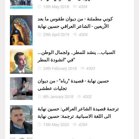
15th May 2018
4304
كوني مطمئنة - من ديوان طقوس ما بعد
الأربعين - الشاعر العراقي حسين نهابة
29th April 2019
4304
السياب... ينشد للمطر.. ولجمال الوطن...
في "انشودة المطر"
24th February 2018
4303
حسين نهابة - قصيدة "رباه" - من ديوان
تجليات عطشى
6th January 2018
4302
ترجمة قصيدة الشاعر العراقي: حسين نهابة
الى اللغة الاسبانية. ترجمة: حسين نهابة
13th May 2020
4284