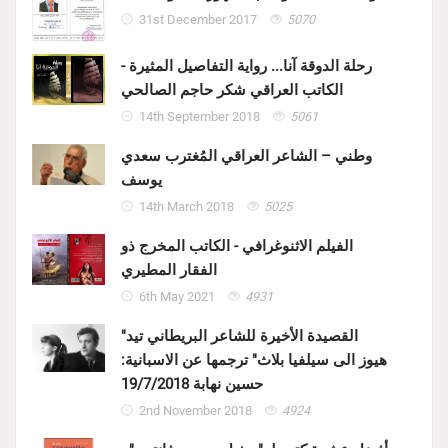
31st December 2017
5070
رحلة الدوقة آنا... رواية التفاصيل المثيرة -
الكاتب العراقي شكر حاجم الصالحي
14th September 2018
5061
وطني – الشاعر العراقي المُغترب سعدي
يوسف
14th March 2018
5025
الفيلم الاثنوغرافي - الكاتب المخرج ذو
الفقار المطيري
6th May 2021
4931
"القصيدة الأخيرة للشاعر البريطاني تيد
هيوز الى سيلفيا بلاث" ترجمها عن الاسبانية:
حسين نهابة 19/7/2018
2nd November 2018
4924