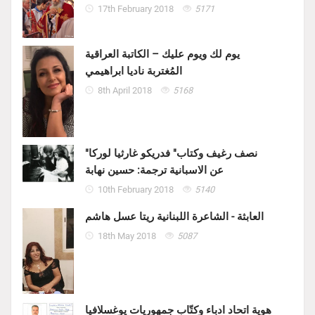
17th February 2018
5171
يوم لك ويوم عليك – الكاتبة العراقية
المُغتربة ناديا ابراهيمي
8th April 2018
5168
"نصف رغيف وكتاب" فدريكو غارثيا لوركا
عن الاسبانية ترجمة: حسين نهابة
10th February 2018
5140
العابثة - الشاعرة اللبنانية ريتا عسل هاشم
18th May 2018
5087
هوية اتحاد ادباء وكتّاب جمهوريات يوغسلافيا