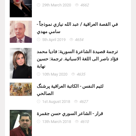
29th March 2020
4662
في القصة العراقية / عبد الله نيازي نموذجاً -
سامي مهدي
5th April 2019
4654
ترجمة قصيدة الشاعرة السورية: فاديا محمد
فؤاد ناصر الى اللغة الاسبانية. ترجمة: حسين
نهابة
10th May 2020
4635
لئيم النفس - الكاتبة العراقية پرشنگ
الصالحي
1st August 2018
4627
قرار - الشاعر السوري حسن جقمرة
13th March 2018
4610