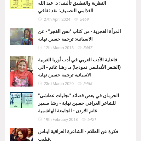
النظرية والتطبيق تأليف: د. عبد الله
الغذامي التصنيف: نقد ثقافي
27th April 2024
5469
المرأة الغجرية - من كتاب "نحن الغجر" - عن
الاسبانية: ترجمة حسين نهابة
12th March 2018
5467
فاعلية الأدب العربي في أدب أوربا الغربية
(الشعر الأندلسي نموذجا) د. رشا غانم - الى
الاسبانية ترجمة حسين نهابة
23rd March 2020
5455
الحرمان في بعض قصائد "تجليات عطشى"
للشاعر العراقي حسين نهابة - رشا سمير
غانم الاردن - الجامعة الهاشمية
19th February 2018
5421
فكرة عن الظلام - الشاعرة العراقية ايناس
فيليب.