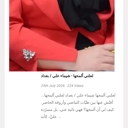
لعلني ألمحها - شيماء علي / بغداد
25th July 2026,
224
Views
لعلني ألمحها شيماء علي / بغداد لعلني ألمحها...
أفتّش عنها بين طيّات الماضي وأروقة الحاضر.
كيف لي أن ألمحها؟ فهي نائية عني، بل متمرّدة
عليَّ، كأنه ...