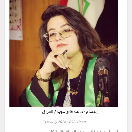
إنقسام - د. هند فائز مجيد / العراق
21st July 2026,
893
Views
إنقسام د. هند فائز مجيد / العراق ‏قال الكاتب –