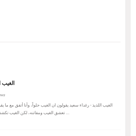
الغيب ا
ews
الغيب اللذيذ - رغداء سعيد يقولون ان الغيب حلواً، وأنا أتفق مع ما يق
تعشق الغيب ومفاتنه، لكن الغيب تكشف لي اليوم في هيئة حل ...