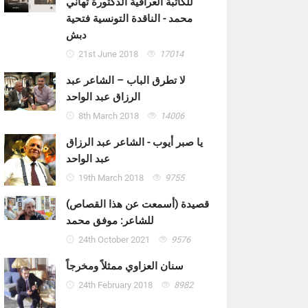
للكاتبة العراقية الدكتورة تهاني
محمد - الناقدة التونسية فتحية
دبش
21st June 2018
17014
لا تطرق الباب – الشاعر عبد
الرزاق عبد الواحد
8th March 2018
14006
يا صبر أيوب - الشاعر عبد الرزاق
عبد الواحد
19th March 2018
9755
قصيدة (أسمعت عن هذا القصاص)
للشاعر: موفق محمد
24th October 2021
9576
سنان العزاوي ممثلاً ومخرجاً
24th February 2018
8982