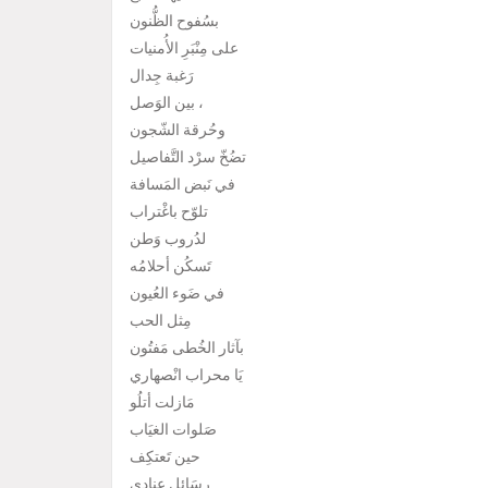
بسُفوح الظُّنون
على مِنْبَرِ الأُمنيات
رَغبة جِدال
بين الوَصل ،
وحُرقة الشّجون
تضُخّ سرْد التَّفاصيل
في نَبض المَسافة
تلوّح باغْتراب
لدُروب وَطن
تَسكُن أحلامُه
في ضَوء العُيون
مِثل الحب
بآثار الخُطى مَفتُون
يَا محراب انْصهاري
مَازلت أتلُو
صَلوات الغيَاب
حين تَعتكِف
رسَائل عِنادي