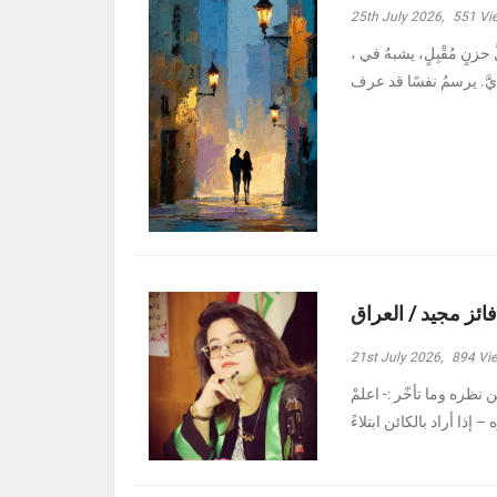
25th July 2026,
551
Vi
، وأدنيتُهم رغمَ الظروفِ الأصعبِ هبة حامد كاظم - بغداد مرَّ بدربي كلُّ حزنٍ مُقْبِلٍ، يشبهُ في
فائز مجيد / العراق
21st July 2026,
894
Vi
نظره وما تأخّر :- ‏اعلمْ