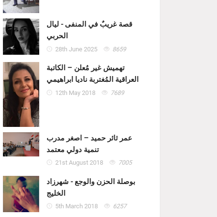
قصة غريبٌ في المنفى - ليال
الحربي
28th June 2025
8659
تهميش غير مُعلن – الكاتبة
العراقية المُغتربة ناديا ابراهيمي
12th May 2018
7689
عمر ثائر حميد – اصغر مدرب
تنمية دولي معتمد
21st August 2018
7005
بوصلة الحزن والوجع - شهرزاد
الخليج
5th March 2018
6257