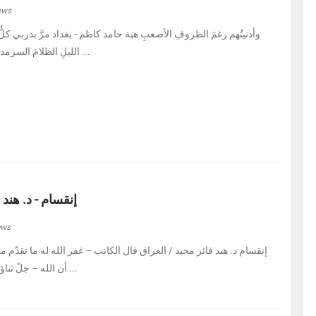
ews
الليلِ الظلامَ السرمديَّ. يرسمُ نفسًا قد عرف ...
إنقسام - د. هند 
ews
إنقسام د. هند فائز مجيد / العراق ‏قال الكاتب – غفر الله له ما تقدّم من 
أن الله – جلّ ثناؤه – إذا أراد بالكائن ابتلاءً ...