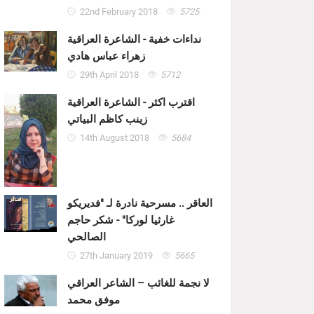
22nd February 2018
5725
نداءات خفية - الشاعرة العراقية
زهراء عباس هادي
29th April 2018
5712
اقترب اكثر - الشاعرة العراقية
زينب كاظم البياتي
14th August 2018
5684
العاقر .. مسرحية نادرة لـ "فديريكو
غارثيا لوركا" - شكر حاجم
الصالحي
27th January 2019
5665
لا نجمة للغائب – الشاعر العراقي
موفق محمد