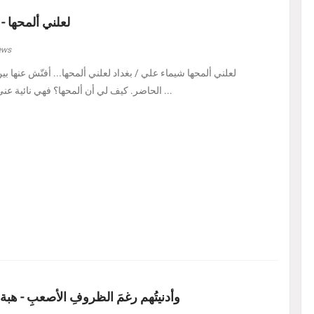
لعلني ألمحها -
ews
لعلني ألمحها شيماء علي / بغداد لعلني ألمحها... أفتّش عنها ب
الحاضر. كيف لي أن ألمحها؟ فهي نائية عني، بل متمرّدة عليَّ، كأنه ...
وأدنيتُهم رغمَ الظروفِ الأصعبِ - هبة