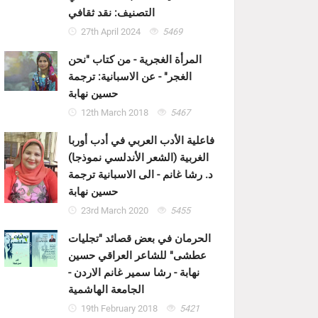
التصنيف: نقد ثقافي
27th April 2024
5469
المرأة الغجرية - من كتاب "نحن
الغجر" - عن الاسبانية: ترجمة
حسين نهابة
12th March 2018
5467
فاعلية الأدب العربي في أدب أوربا
الغربية (الشعر الأندلسي نموذجا)
د. رشا غانم - الى الاسبانية ترجمة
حسين نهابة
23rd March 2020
5455
الحرمان في بعض قصائد "تجليات
عطشى" للشاعر العراقي حسين
نهابة - رشا سمير غانم الاردن -
الجامعة الهاشمية
19th February 2018
5421