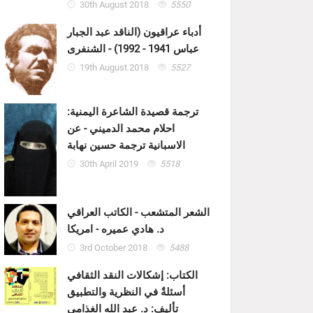
30th August 2018
5550
أدباء عراقيون (الناقد عبد الجبار
عباس 1941 - 1992) - الشنفرى
19th August 2018
5527
ترجمة قصيدة الشاعرة اليمنية:
احلام محمد الدميني - عن
الاسبانية ترجمة حسين نهابة
30th April 2019
5518
الشعر المتشعب - الكاتب العراقي
د. هادي عميره - امريكا
3rd October 2018
5488
الكتاب: إشكالات النقد الثقافي
أسئلةٌ في النظرية والتطبيق
تأليف: د. عبد الله الغذامي