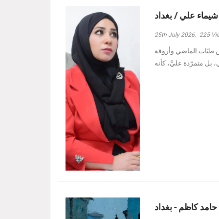
 شيماء علي / بغداد
25th July 2026,
225
Vi
ين طيّات الماضي وأروقة
 حامد كاظم - بغداد