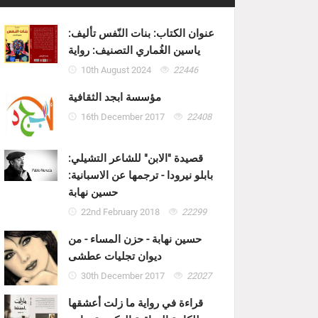
عنوان الكتاب: بنات النّفس تأليف:
ياسين الغُماري التصنيف: رواية
10th August 2024
22446
مؤسسة ابجد الثقافية
16th December 2017
22408
قصيدة "الابن" للشاعر التشيلي:
بابلو نيرودا - ترجمها عن الاسبانية:
حسين نهابة
22nd February 2018
22299
حسين نهابة - حزن المساء - من
ديوان تجليات عطشى
30th December 2017
22027
قراءة في رواية ما زلت أعشقها