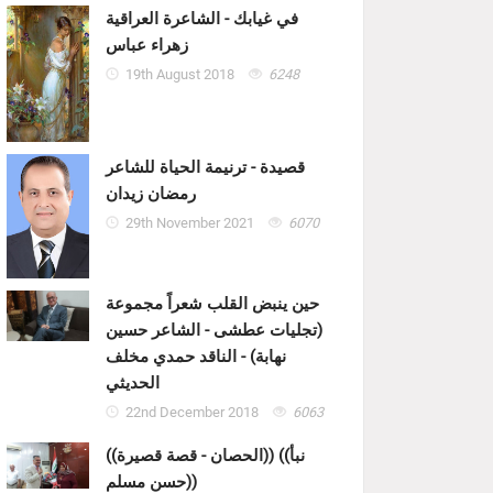
في غيابك - الشاعرة العراقية
زهراء عباس
19th August 2018
6248
قصيدة - ترنيمة الحياة للشاعر
رمضان زيدان
29th November 2021
6070
حين ينبض القلب شعراً مجموعة
(تجليات عطشى - الشاعر حسين
نهابة) - الناقد حمدي مخلف
الحديثي
22nd December 2018
6063
((الحصان - قصة قصيرة)) ((نبأ
حسن مسلم))