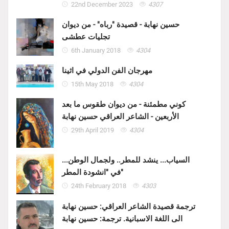
22nd December 2023
4307
حسين نهابة - قصيدة "رباه" - من ديوان
تجليات عطشى
6th January 2018
4304
مهرجان الفن الدولي في اثينا
15th May 2018
4304
كوني مطمئنة - من ديوان طقوس ما بعد
الأربعين - الشاعر العراقي حسين نهابة
29th April 2019
4304
السياب... ينشد للمطر.. ولجمال الوطن...
في "انشودة المطر"
24th February 2018
4303
ترجمة قصيدة الشاعر العراقي: حسين نهابة
الى اللغة الاسبانية. ترجمة: حسين نهابة