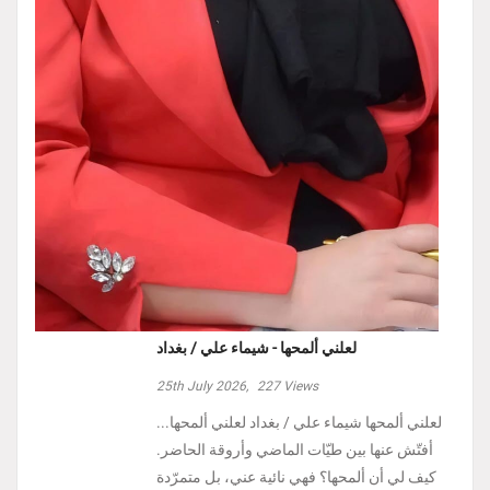
لعلني ألمحها - شيماء علي / بغداد
25th July 2026,
227
Views
لعلني ألمحها شيماء علي / بغداد لعلني ألمحها...
أفتّش عنها بين طيّات الماضي وأروقة الحاضر.
كيف لي أن ألمحها؟ فهي نائية عني، بل متمرّدة