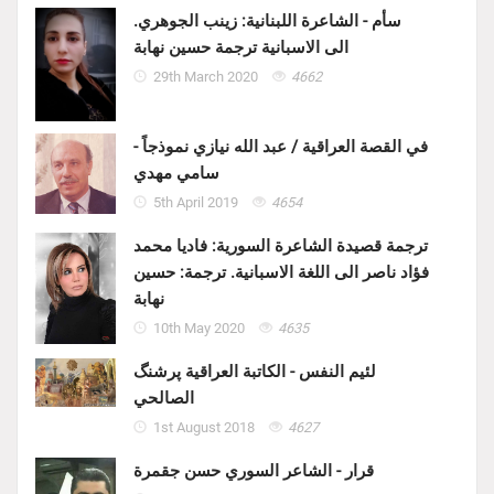
سأم - الشاعرة اللبنانية: زينب الجوهري.
الى الاسبانية ترجمة حسين نهابة
29th March 2020
4662
في القصة العراقية / عبد الله نيازي نموذجاً -
سامي مهدي
5th April 2019
4654
ترجمة قصيدة الشاعرة السورية: فاديا محمد
فؤاد ناصر الى اللغة الاسبانية. ترجمة: حسين
نهابة
10th May 2020
4635
لئيم النفس - الكاتبة العراقية پرشنگ
الصالحي
1st August 2018
4627
قرار - الشاعر السوري حسن جقمرة