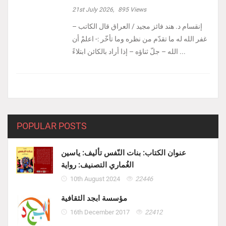
21st July 2026,
895
Views
إنقسام د. هند فائز مجيد / العراق ‏قال الكاتب –
غفر الله له ما تقدّم من نظره وما تأخّر :- ‏اعلمْ أن
الله – جلّ ثناؤه – إذا أراد بالكائن ابتلاءً ...
POPULAR POSTS
عنوان الكتاب: بنات النّفس تأليف: ياسين
الغُماري التصنيف: رواية
10th August 2024
22446
مؤسسة ابجد الثقافية
16th December 2017
22412