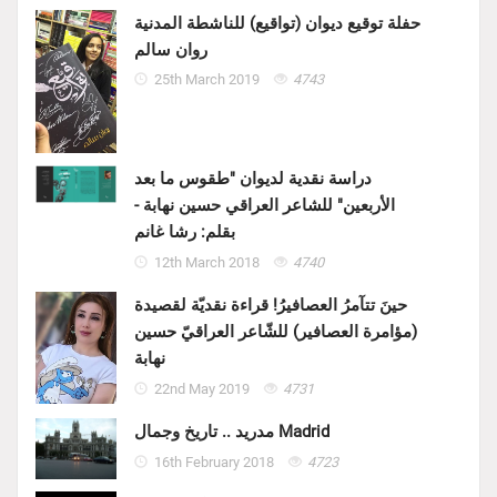
حفلة توقيع ديوان (تواقيع) للناشطة المدنية
روان سالم
25th March 2019
4743
دراسة نقدية لديوان "طقوس ما بعد
الأربعين" للشاعر العراقي حسين نهابة -
بقلم: رشا غانم
12th March 2018
4740
حينَ تتآمرُ العصافيرُ! قراءة نقديّة لقصيدة
(مؤامرة العصافير) للشّاعر العراقيّ حسين
نهابة
22nd May 2019
4731
مدريد .. تاريخ وجمال Madrid
16th February 2018
4723