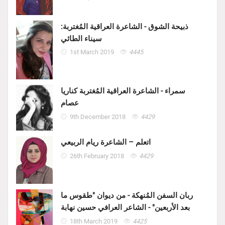
ذبيحة الشوق - الشاعرة العراقية المُغتربة:
سيناء الطائي
1st March 2019
4445
سمراء - الشاعرة العراقية المُغتربة كناريا
عصام
9th December 2018
4429
اتعلم – الشاعرة ريام الربيعي
26th February 2018
4429
ربان السفن المُنهكة - من ديوان "طقوس ما
بعد الأربعين" - الشاعر العرافي حسين نهابة
18th March 2019
4425