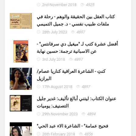
2nd November 2018
4925
كتاب العقل بين الحقيقة والوهم - رحلة في
ملفات طبيب نفسي - د. جميل التميمي
28th July 2023
4897
أفضل عشرة كتب لـ "ميغيل دي سرفانتس" -
عن الاسبانية ترجمة: حسين نهابة
3rd July 2018
4897
كنتِ - الشاعرة العراقية كناريا عصام/
البرازيل
17th August 2018
4897
عنوان الكتاب: ليتني أبالغ تأليف: غدير جليل
التصنيف: يوميات
29th November 2023
4894
"فحيح عمامة" - الشاعرة الاء عبد الحي
26th February 2018
4856