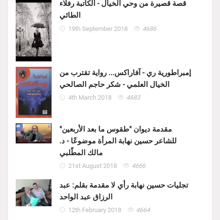
قصة قصيرة من وحي الخيال - الكاتبة رفلاء
الطائي
19th September 2018
4686
إمبراطورية ري - آفاراكس... رواية تقترب من
الخيال العلمي - شكر حاجم الصالحي
4th March 2018
4683
مقدمة ديوان "طقوس ما بعد الأربعين"
للشاعر حسين نهابة المرأة موضوعًا - د.
مالك المطّلبي
21st August 2018
4666
تجليات حسين نهابة رأي لا مقدمة بقلم: عبد
الرزاق عبد الواحد
12th February 2018
4664