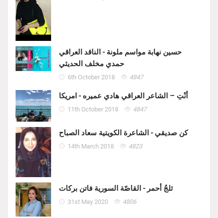
حسين نهابة مواسم ملونة - الناقد العراقي
حمدي مخلف الحديثي
6th October 2018
4847
أنْتِ – الشاعر العراقي هادي عميره - امريكا
11th October 2018
4847
كن صديقي - الشاعرة الكويتية سعاد الصباح
14th March 2018
4823
ثلجٌ أحمر - القاصّة السورية فاتن بركات
31st May 2020
4806