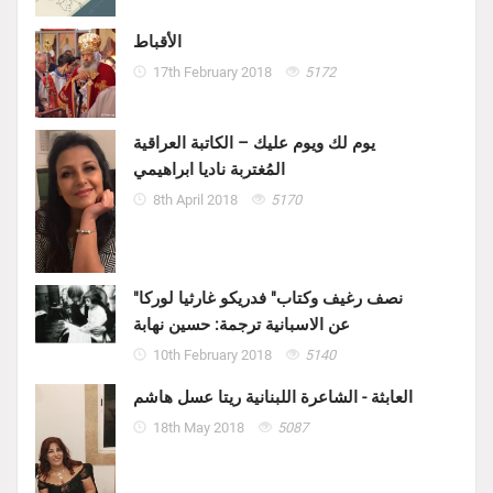
الأقباط
17th February 2018
5172
يوم لك ويوم عليك – الكاتبة العراقية
المُغتربة ناديا ابراهيمي
8th April 2018
5170
"نصف رغيف وكتاب" فدريكو غارثيا لوركا
عن الاسبانية ترجمة: حسين نهابة
10th February 2018
5140
العابثة - الشاعرة اللبنانية ريتا عسل هاشم
18th May 2018
5087