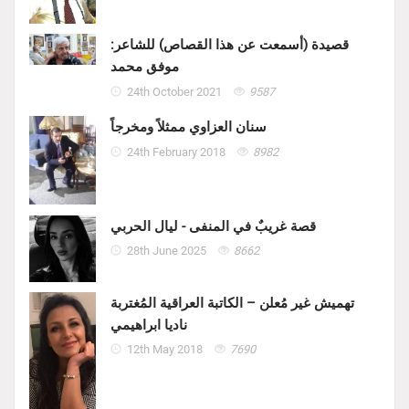
قصيدة (أسمعت عن هذا القصاص) للشاعر:
موفق محمد
24th October 2021
9587
سنان العزاوي ممثلاً ومخرجاً
24th February 2018
8982
قصة غريبٌ في المنفى - ليال الحربي
28th June 2025
8662
تهميش غير مُعلن – الكاتبة العراقية المُغتربة
ناديا ابراهيمي
12th May 2018
7690