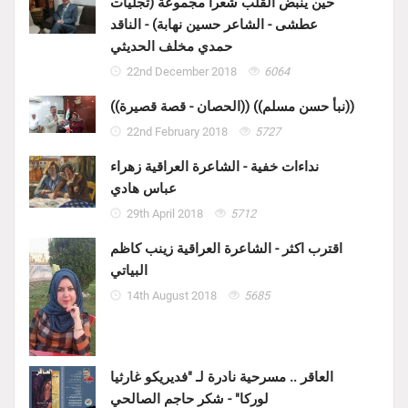
حين ينبض القلب شعراً مجموعة (تجليات
عطشى - الشاعر حسين نهابة) - الناقد
حمدي مخلف الحديثي
22nd December 2018
6064
((الحصان - قصة قصيرة)) ((نبأ حسن مسلم))
22nd February 2018
5727
نداءات خفية - الشاعرة العراقية زهراء
عباس هادي
29th April 2018
5712
اقترب اكثر - الشاعرة العراقية زينب كاظم
البياتي
14th August 2018
5685
العاقر .. مسرحية نادرة لـ "فديريكو غارثيا
لوركا" - شكر حاجم الصالحي