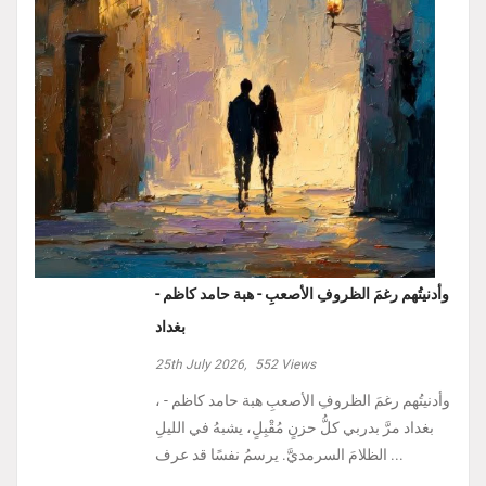
وأدنيتُهم رغمَ الظروفِ الأصعبِ - هبة حامد كاظم -
بغداد
25th July 2026,
552
Views
، وأدنيتُهم رغمَ الظروفِ الأصعبِ هبة حامد كاظم -
بغداد مرَّ بدربي كلُّ حزنٍ مُقْبِلٍ، يشبهُ في الليلِ
الظلامَ السرمديَّ. يرسمُ نفسًا قد عرف ...