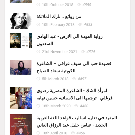
10th October 2018
4550
من روائع .. نازك الملائكة
10th February 2018
4533
رواية العودة الى الارض - عبد الهادي
السعدون
21st November 2021
4524
قصيدة حب الى سيف عراقي – الشاعرة
الكويتية سعاد الصباح
5th March 2018
4497
امرأة الشك - الشاعرة المصرية رضوى
فرغلي - ترجمها الى الاسبانية حسين نهابة
18th March 2020
4480
المفيد في تعليم اساليب قواعد اللغة العربية
الجديد - عباس خليل عبد الرزاق العاني
18th April 2018
4456