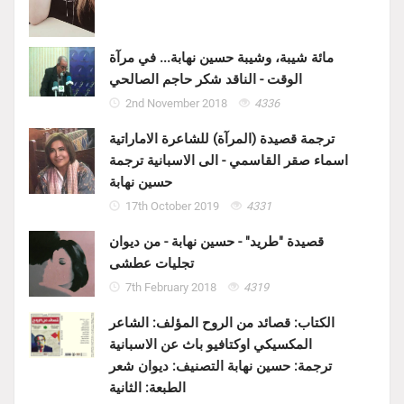
مائة شيبة، وشيبة حسين نهابة... في مرآة
الوقت - الناقد شكر حاجم الصالحي
2nd November 2018
4336
ترجمة قصيدة (المرآة) للشاعرة الاماراتية
اسماء صقر القاسمي - الى الاسبانية ترجمة
حسين نهابة
17th October 2019
4331
قصيدة "طريد" - حسين نهابة - من ديوان
تجليات عطشى
7th February 2018
4319
الكتاب: قصائد من الروح المؤلف: الشاعر
المكسيكي اوكتافيو باث عن الاسبانية
ترجمة: حسين نهابة التصنيف: ديوان شعر
الطبعة: الثانية