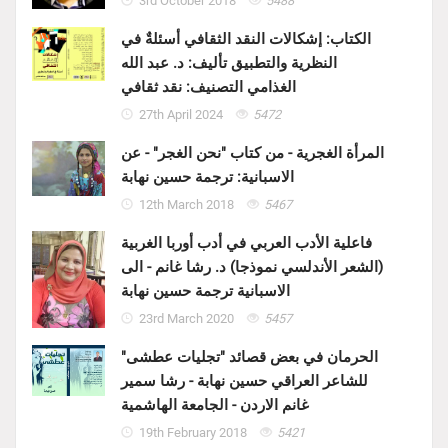
3rd October 2018
5488
الكتاب: إشكالات النقد الثقافي أسئلةٌ في
النظرية والتطبيق تأليف: د. عبد الله
الغذامي التصنيف: نقد ثقافي
27th April 2024
5472
المرأة الغجرية - من كتاب "نحن الغجر" - عن
الاسبانية: ترجمة حسين نهابة
12th March 2018
5467
فاعلية الأدب العربي في أدب أوربا الغربية
(الشعر الأندلسي نموذجا) د. رشا غانم - الى
الاسبانية ترجمة حسين نهابة
23rd March 2020
5457
الحرمان في بعض قصائد "تجليات عطشى"
للشاعر العراقي حسين نهابة - رشا سمير
غانم الاردن - الجامعة الهاشمية
19th February 2018
5421