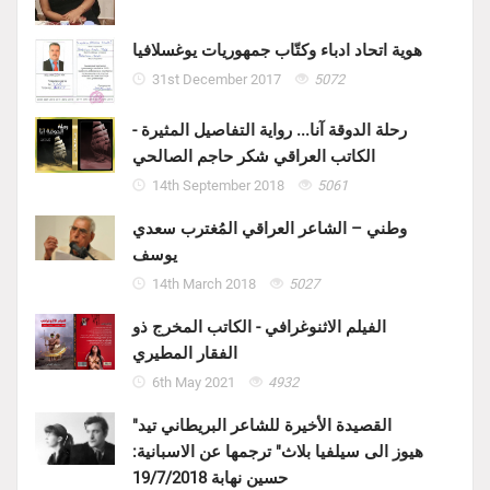
هوية اتحاد ادباء وكتّاب جمهوريات يوغسلافيا
31st December 2017
5072
رحلة الدوقة آنا... رواية التفاصيل المثيرة -
الكاتب العراقي شكر حاجم الصالحي
14th September 2018
5061
وطني – الشاعر العراقي المُغترب سعدي
يوسف
14th March 2018
5027
الفيلم الاثنوغرافي - الكاتب المخرج ذو
الفقار المطيري
6th May 2021
4932
"القصيدة الأخيرة للشاعر البريطاني تيد
هيوز الى سيلفيا بلاث" ترجمها عن الاسبانية:
حسين نهابة 19/7/2018