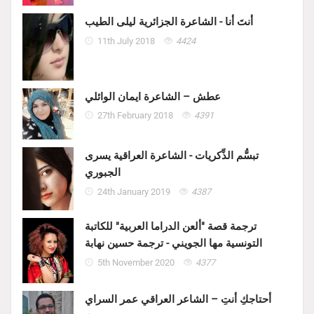
أنتَ أنا - الشاعرة الجزائرية ليلى الطيب
11th July 2018
4424
عطش – الشاعرة ايمان الوائلي
27th February 2018
4391
تبسُّم الذِّكريات - الشاعرة العراقية يسرى
الجبوري
24th January 2019
4387
ترجمة قصة "ألعن الدراما العربية" للكاتبة
التونسية مها الجويني - ترجمة حسين نهابة
5th November 2020
4377
أحتاجكِ أنتِ – الشاعر العراقي عمر السراي