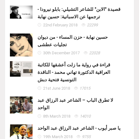
قصيدة "الابن" للشاعر التشيلي: بابلو نيرودا -
ترجمها عن الاسبانية: حسين نهابة
22nd February 2018
22299
حسين نهابة - حزن المساء - من ديوان
تجليات عطشى
30th December 2017
22028
قراءة في رواية ما زلت أعشقها للكاتبة
العراقية الدكتورة تهاني محمد - الناقدة
التونسية فتحية دبش
21st June 2018
17015
لا تطرق الباب – الشاعر عبد الرزاق عبد
الواحد
8th March 2018
14010
يا صبر أيوب - الشاعر عبد الرزاق عبد الواحد
19th March 2018
9755