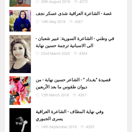
30th August 2018
4373
غصة - الشاعرة العراقية شذى عسكر نجف
14th May 2018
4367
قي وطني - الشاعرة السورية: عبير شعبان -
الى الاسبانية ترجمة حسين نهابة
22nd March 2020
4364
قصيدة "بغـداد " - الشاعر حسين نهابة - من
ديوان طقوس ما بعد الأربعين
12th March 2018
4361
وفي نهاية المطاف - الشاعرة العراقية
يسرى الجبوري
14th September 2018
4355