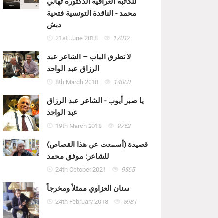
للكاتبة العراقية الدكتورة تهاني
محمد - الناقدة التونسية فتحية
دبش
21st June 2018
17012
لا تطرق الباب – الشاعر عبد
الرزاق عبد الواحد
8th March 2018
14000
يا صبر أيوب - الشاعر عبد الرزاق
عبد الواحد
19th March 2018
9752
قصيدة (أسمعت عن هذا القصاص)
للشاعر: موفق محمد
24th October 2021
9565
سنان العزاوي ممثلاً ومخرجاً
24th February 2018
8981