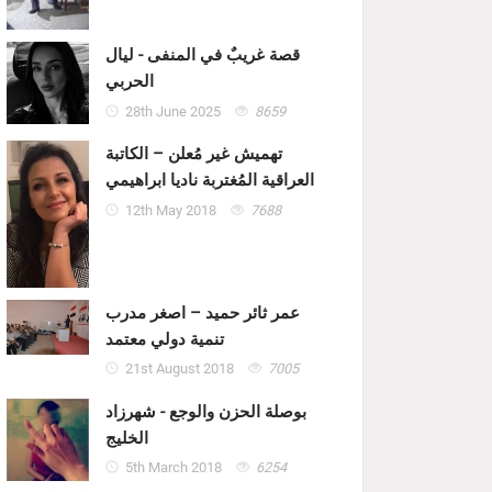
قصة غريبٌ في المنفى - ليال
الحربي
28th June 2025
8659
تهميش غير مُعلن – الكاتبة
العراقية المُغتربة ناديا ابراهيمي
12th May 2018
7688
عمر ثائر حميد – اصغر مدرب
تنمية دولي معتمد
21st August 2018
7005
بوصلة الحزن والوجع - شهرزاد
الخليج
5th March 2018
6254