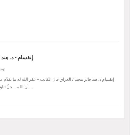
إنقسام - د. هند 
ews
إنقسام د. هند فائز مجيد / العراق ‏قال الكاتب – غفر الله له ما تقدّم من 
أن الله – جلّ ثناؤه – إذا أراد بالكائن ابتلاءً ...