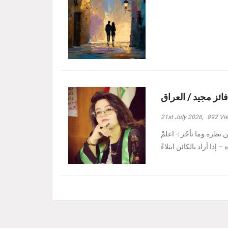
فائز مجيد / العراق
21st July 2026,
892
Vi
نظره وما تأخّر :- ‏اعلمْ