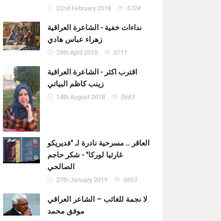
22nd February 2018
5724
نداءات خفية - الشاعرة العراقية
زهراء عباس هادي
29th April 2018
5711
اقترب اكثر - الشاعرة العراقية
زينب كاظم البياتي
14th August 2018
5683
العاقر .. مسرحية نادرة لـ "فديريكو
غارثيا لوركا" - شكر حاجم
الصالحي
27th January 2019
5663
لا نجمة للغائب – الشاعر العراقي
موفق محمد