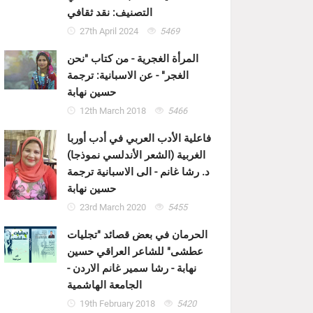
التصنيف: نقد ثقافي
27th April 2024
5469
المرأة الغجرية - من كتاب "نحن
الغجر" - عن الاسبانية: ترجمة
حسين نهابة
12th March 2018
5466
فاعلية الأدب العربي في أدب أوربا
الغربية (الشعر الأندلسي نموذجا)
د. رشا غانم - الى الاسبانية ترجمة
حسين نهابة
23rd March 2020
5455
الحرمان في بعض قصائد "تجليات
عطشى" للشاعر العراقي حسين
نهابة - رشا سمير غانم الاردن -
الجامعة الهاشمية
19th February 2018
5420