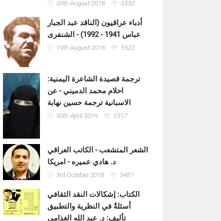
30th August 2018
5550
أدباء عراقيون (الناقد عبد الجبار
عباس 1941 - 1992) - الشنفرى
19th August 2018
5522
ترجمة قصيدة الشاعرة اليمنية:
احلام محمد الدميني - عن
الاسبانية ترجمة حسين نهابة
30th April 2019
5517
الشعر المتشعب - الكاتب العراقي
د. هادي عميره - امريكا
3rd October 2018
5487
الكتاب: إشكالات النقد الثقافي
أسئلةٌ في النظرية والتطبيق
تأليف: د. عبد الله الغذامي