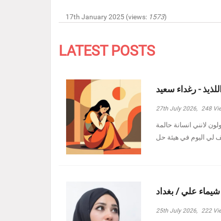
17th January 2025 (views:
1573
)
LATEST POSTS
للذيذ - رغداء سعيد
27th July 2026,
248
Vi
ولون لانني انسانة حالمة
 شيماء علي / بغداد
25th July 2026,
222
Vi