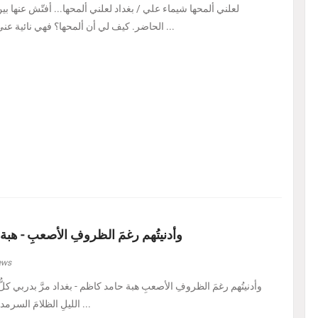
لعلني ألمحها شيماء علي / بغداد لعلني ألمحها... أفتّش عنها ب
الحاضر. كيف لي أن ألمحها؟ فهي نائية عني، بل متمرّدة عليَّ، كأنه ...
وأدنيتُهم رغمَ الظروفِ الأصعبِ - هبة
ews
الليلِ الظلامَ السرمديَّ. يرسمُ نفسًا قد عرف ...