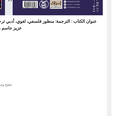
عنوان الكتاب : الترجمة: منظور فلسفي، لغوي، أدبي ترجمة
عزيز جاسم مح
تنقيح ومر