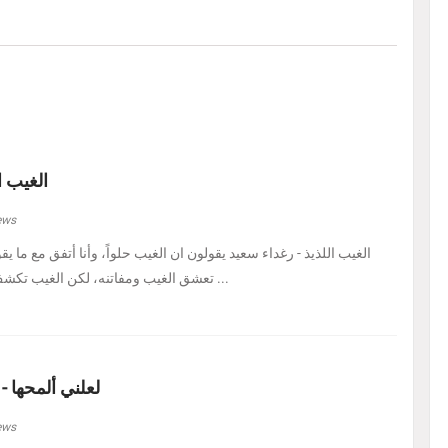
الغيب ا
ews
الغيب اللذيذ - رغداء سعيد يقولون ان الغيب حلواً، وأنا أتفق مع ما يق
تعشق الغيب ومفاتنه، لكن الغيب تكشف لي اليوم في هيئة حل ...
لعلني ألمحها -
ews