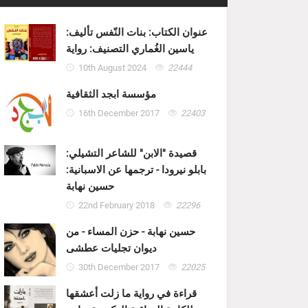
عنوان الكتاب: بنات النّفس تأليف:
ياسين الغُماري التصنيف: رواية
10th August 2024
22444
مؤسسة ابجد الثقافية
16th December 2017
22403
قصيدة "الابن" للشاعر التشيلي:
بابلو نيرودا - ترجمها عن الاسبانية:
حسين نهابة
22nd February 2018
22296
حسين نهابة - حزن المساء - من
ديوان تجليات عطشى
30th December 2017
22025
قراءة في رواية ما زلت أعشقها