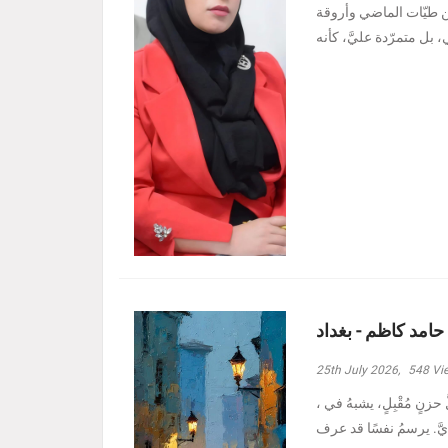
ين طيّات الماضي وأروقة
 حامد كاظم - بغداد
25th July 2026,
548
Vi
، وأدنيتُهم رغمَ الظروفِ الأصعبِ هبة حامد كاظم - بغداد مرَّ بدربي كلُّ حزنٍ مُقْبِلٍ، يشبهُ في