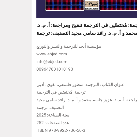
: مُختصّين في الترجمة تنقيح ومراجعة: أ‌. م. د.
مد و أ. م. د. رافد سامي مجيد التصنيف: ترجمة
مؤسسة أبجد للترجمة والنشر والتوزيع
www.ebjed.com
info@ebjed.com
009647831010190
عنوان الكتاب : الترجمة: منظور فلسفي، لغوي، أدبي
ترجمة: مُختصّين في الترجمة
اجعة: أ‌. م. د. عزيز جاسم محمد و أ. م. د. رافد سامي مجيد
التصنيف: ترجمة
سنة الطباعة: 2025
عدد الصفحات: 252
: ISBN 978-9922-736-56-3