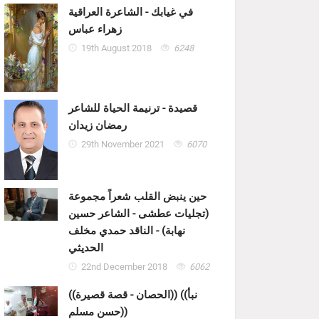
في غيابك - الشاعرة العراقية
زهراء عباس
19th August 2018
6248
قصيدة - ترنيمة الحياة للشاعر
رمضان زيدان
29th November 2021
6070
حين ينبض القلب شعراً مجموعة
(تجليات عطشى - الشاعر حسين
نهابة) - الناقد حمدي مخلف
الحديثي
22nd December 2018
6062
((الحصان - قصة قصيرة)) ((نبأ
حسن مسلم))