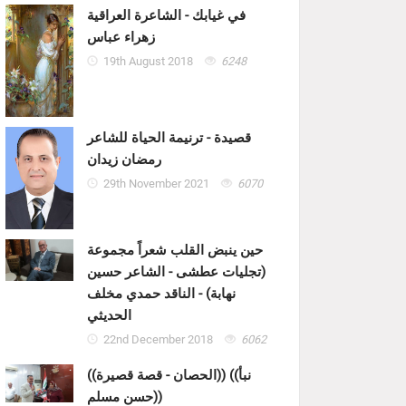
في غيابك - الشاعرة العراقية
زهراء عباس
19th August 2018
6248
قصيدة - ترنيمة الحياة للشاعر
رمضان زيدان
29th November 2021
6070
حين ينبض القلب شعراً مجموعة
(تجليات عطشى - الشاعر حسين
نهابة) - الناقد حمدي مخلف
الحديثي
22nd December 2018
6062
((الحصان - قصة قصيرة)) ((نبأ
حسن مسلم))