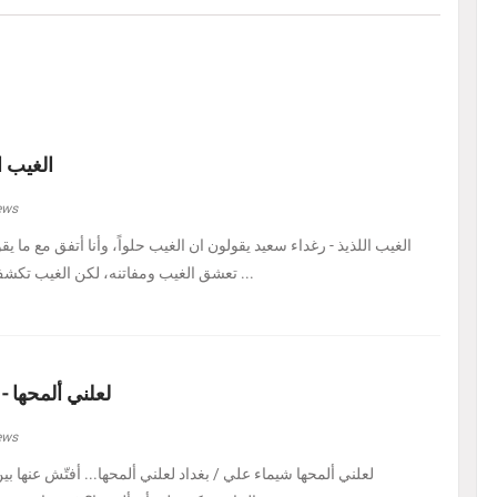
الغيب ا
ews
الغيب اللذيذ - رغداء سعيد يقولون ان الغيب حلواً، وأنا أتفق مع ما يق
تعشق الغيب ومفاتنه، لكن الغيب تكشف لي اليوم في هيئة حل ...
لعلني ألمحها -
ews
لعلني ألمحها شيماء علي / بغداد لعلني ألمحها... أفتّش عنها ب