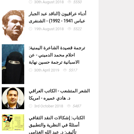
30th August 2018
5550
أدباء عراقيون (الناقد عبد الجبار
عباس 1941 - 1992) - الشنفرى
19th August 2018
5522
ترجمة قصيدة الشاعرة اليمنية:
احلام محمد الدميني - عن
الاسبانية ترجمة حسين نهابة
30th April 2019
5517
الشعر المتشعب - الكاتب العراقي
د. هادي عميره - امريكا
3rd October 2018
5487
الكتاب: إشكالات النقد الثقافي
أسئلةٌ في النظرية والتطبيق
تأليف: د. عبد الله الغذامي