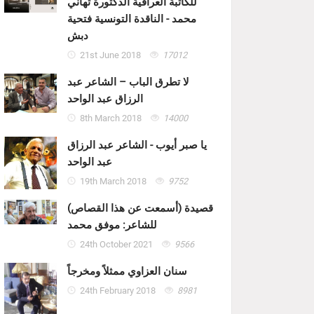
للكاتبة العراقية الدكتورة تهاني
محمد - الناقدة التونسية فتحية
دبش
21st June 2018
17012
لا تطرق الباب – الشاعر عبد
الرزاق عبد الواحد
8th March 2018
14000
يا صبر أيوب - الشاعر عبد الرزاق
عبد الواحد
19th March 2018
9752
قصيدة (أسمعت عن هذا القصاص)
للشاعر: موفق محمد
24th October 2021
9566
سنان العزاوي ممثلاً ومخرجاً
24th February 2018
8981