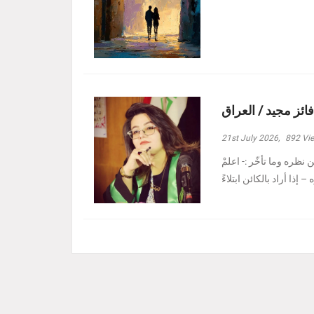
فائز مجيد / العراق
21st July 2026,
892
Vi
نظره وما تأخّر :- ‏اعلمْ