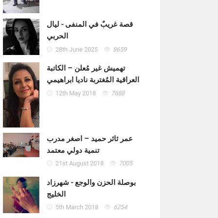
قصة غريبٌ في المنفى - ليال
الحربي
28th June 2025
8659
تهميش غير مُعلن – الكاتبة
العراقية المُغتربة ناديا ابراهيمي
12th May 2018
7688
عمر ثائر حميد – اصغر مدرب
تنمية دولي معتمد
21st August 2018
7005
بوصلة الحزن والوجع - شهرزاد
الخليج
5th March 2018
6254