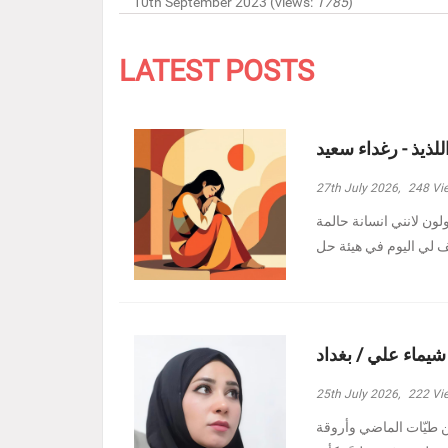
10th September 2023 (views:
1785
)
LATEST POSTS
للذيذ - رغداء سعيد
27th July 2026,
248
Vi
ولون لانني انسانة حالمة
 شيماء علي / بغداد
25th July 2026,
222
Vi
ين طيّات الماضي وأروقة