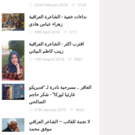
22nd February 2018
5724
نداءات خفية - الشاعرة العراقية
زهراء عباس هادي
29th April 2018
5711
اقترب اكثر - الشاعرة العراقية
زينب كاظم البياتي
14th August 2018
5683
العاقر .. مسرحية نادرة لـ "فديريكو
غارثيا لوركا" - شكر حاجم
الصالحي
27th January 2019
5663
لا نجمة للغائب – الشاعر العراقي
موفق محمد