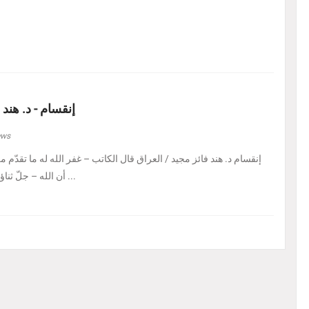
إنقسام - د. هند 
ews
إنقسام د. هند فائز مجيد / العراق ‏قال الكاتب – غفر الله له ما تقدّم من 
أن الله – جلّ ثناؤه – إذا أراد بالكائن ابتلاءً ...