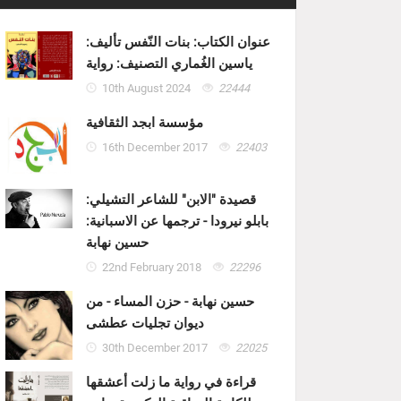
عنوان الكتاب: بنات النّفس تأليف:
ياسين الغُماري التصنيف: رواية
10th August 2024
22444
مؤسسة ابجد الثقافية
16th December 2017
22403
قصيدة "الابن" للشاعر التشيلي:
بابلو نيرودا - ترجمها عن الاسبانية:
حسين نهابة
22nd February 2018
22296
حسين نهابة - حزن المساء - من
ديوان تجليات عطشى
30th December 2017
22025
قراءة في رواية ما زلت أعشقها