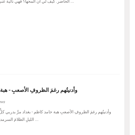
الحاضر. كيف لي أن ألمحها؟ فهي نائية عني، بل متمرّدة عليَّ، كأنه ...
وأدنيتُهم رغمَ الظروفِ الأصعبِ - هبة
ews
الليلِ الظلامَ السرمديَّ. يرسمُ نفسًا قد عرف ...