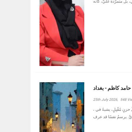
 حامد كاظم - بغداد
25th July 2026,
548
Vi
، وأدنيتُهم رغمَ الظروفِ الأصعبِ هبة حامد كاظم - بغداد مرَّ بدربي كلُّ حزنٍ مُقْبِلٍ، يشبهُ في