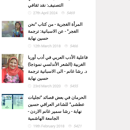
التصنيف: نقد ثقافي
27th April 2024
5469
المرأة الغجرية - من كتاب "نحن
الغجر" - عن الاسبانية: ترجمة
حسين نهابة
12th March 2018
5466
فاعلية الأدب العربي في أدب أوربا
الغربية (الشعر الأندلسي نموذجا)
د. رشا غانم - الى الاسبانية ترجمة
حسين نهابة
23rd March 2020
5455
الحرمان في بعض قصائد "تجليات
عطشى" للشاعر العراقي حسين
نهابة - رشا سمير غانم الاردن -
الجامعة الهاشمية
19th February 2018
5421