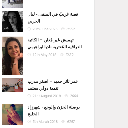
قصة غريبٌ في المنفى - ليال
الحربي
28th June 2025
8659
تهميش غير مُعلن – الكاتبة
العراقية المُغتربة ناديا ابراهيمي
12th May 2018
7689
عمر ثائر حميد – اصغر مدرب
تنمية دولي معتمد
21st August 2018
7005
بوصلة الحزن والوجع - شهرزاد
الخليج
5th March 2018
6257