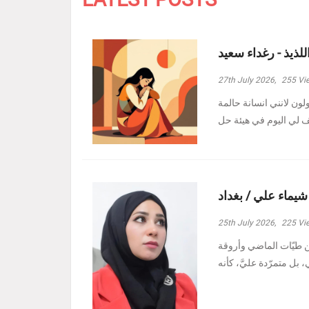
للذيذ - رغداء سعيد
27th July 2026,
255
Vi
ولون لانني انسانة حالمة
 شيماء علي / بغداد
25th July 2026,
225
Vi
ين طيّات الماضي وأروقة