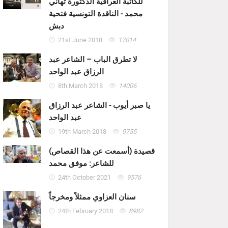
للكاتبة العراقية الدكتورة تهاني
محمد - الناقدة التونسية فتحية
دبش
21st June 2018
17014
لا تطرق الباب – الشاعر عبد
الرزاق عبد الواحد
8th March 2018
14006
يا صبر أيوب - الشاعر عبد الرزاق
عبد الواحد
19th March 2018
9755
قصيدة (أسمعت عن هذا القصاص)
للشاعر: موفق محمد
24th October 2021
9576
سنان العزاوي ممثلاً ومخرجاً
24th February 2018
8982