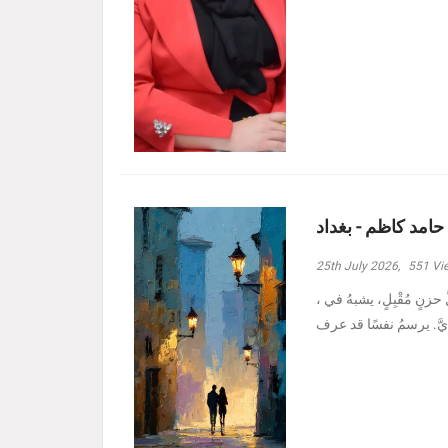
 حامد كاظم - بغداد
25th July 2026,
551
Vi
، وأدنيتُهم رغمَ الظروفِ الأصعبِ هبة حامد كاظم - بغداد مرَّ بدربي كلُّ حزنٍ مُقْبِلٍ، يشبهُ في