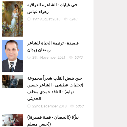
في غيابك - الشاعرة العراقية
زهراء عباس
19th August 2018
6248
قصيدة - ترنيمة الحياة للشاعر
رمضان زيدان
29th November 2021
6070
حين ينبض القلب شعراً مجموعة
(تجليات عطشى - الشاعر حسين
نهابة) - الناقد حمدي مخلف
الحديثي
22nd December 2018
6063
((الحصان - قصة قصيرة)) ((نبأ
حسن مسلم))