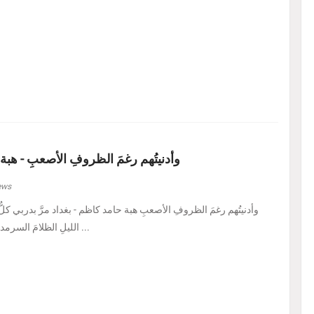
وأدنيتُهم رغمَ الظروفِ الأصعبِ - هبة
ews
الليلِ الظلامَ السرمديَّ. يرسمُ نفسًا قد عرف ...