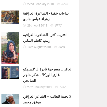
22nd February 2018
5725
نداءات خفية - الشاعرة العراقية
زهراء عباس هادي
29th April 2018
5712
اقترب اكثر - الشاعرة العراقية
زينب كاظم البياتي
14th August 2018
5684
العاقر .. مسرحية نادرة لـ "فديريكو
غارثيا لوركا" - شكر حاجم
الصالحي
27th January 2019
5665
لا نجمة للغائب – الشاعر العراقي
موفق محمد