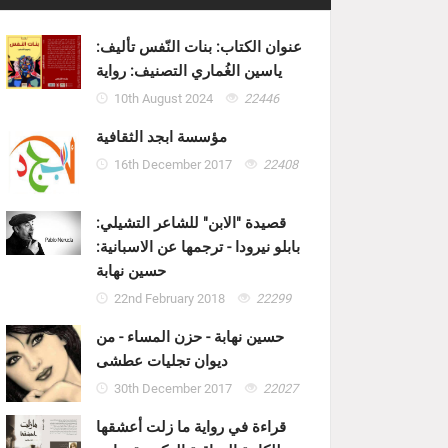
عنوان الكتاب: بنات النّفس تأليف:
ياسين الغُماري التصنيف: رواية
10th August 2024
22446
مؤسسة ابجد الثقافية
16th December 2017
22408
قصيدة "الابن" للشاعر التشيلي:
بابلو نيرودا - ترجمها عن الاسبانية:
حسين نهابة
22nd February 2018
22299
حسين نهابة - حزن المساء - من
ديوان تجليات عطشى
30th December 2017
22027
قراءة في رواية ما زلت أعشقها