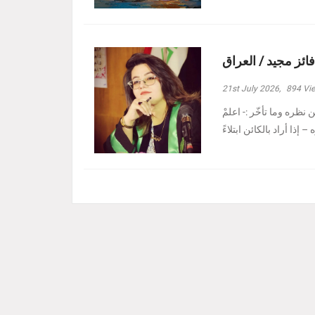
فائز مجيد / العراق
21st July 2026,
894
Vi
نظره وما تأخّر :- ‏اعلمْ