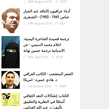
30th August 2018
5550
أدباء عراقيون (الناقد عبد الجبار
عباس 1941 - 1992) - الشنفرى
19th August 2018
5527
ترجمة قصيدة الشاعرة اليمنية:
احلام محمد الدميني - عن
الاسبانية ترجمة حسين نهابة
30th April 2019
5518
الشعر المتشعب - الكاتب العراقي
د. هادي عميره - امريكا
3rd October 2018
5488
الكتاب: إشكالات النقد الثقافي
أسئلةٌ في النظرية والتطبيق
تأليف: د. عبد الله الغذامي