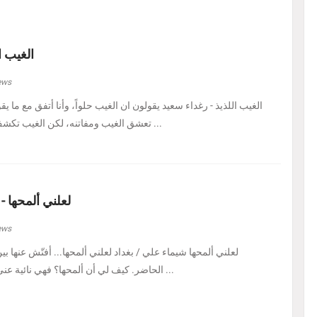
الغيب ا
ews
الغيب اللذيذ - رغداء سعيد يقولون ان الغيب حلواً، وأنا أتفق مع ما يق
تعشق الغيب ومفاتنه، لكن الغيب تكشف لي اليوم في هيئة حل ...
لعلني ألمحها -
ews
لعلني ألمحها شيماء علي / بغداد لعلني ألمحها... أفتّش عنها ب
الحاضر. كيف لي أن ألمحها؟ فهي نائية عني، بل متمرّدة عليَّ، كأنه ...