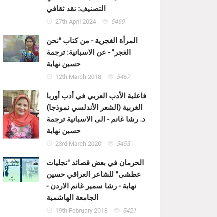
التصنيف: نقد ثقافي
27th April 2024
5469
المرأة الغجرية - من كتاب "نحن
الغجر" - عن الاسبانية: ترجمة
حسين نهابة
12th March 2018
5467
فاعلية الأدب العربي في أدب أوربا
الغربية (الشعر الأندلسي نموذجا)
د. رشا غانم - الى الاسبانية ترجمة
حسين نهابة
23rd March 2020
5455
الحرمان في بعض قصائد "تجليات
عطشى" للشاعر العراقي حسين
نهابة - رشا سمير غانم الاردن -
الجامعة الهاشمية
19th February 2018
5421