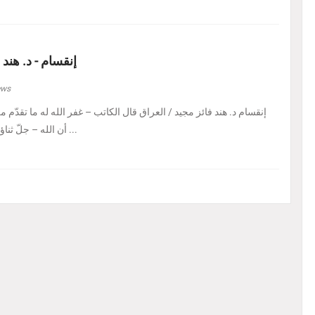
إنقسام - د. هند 
ews
إنقسام د. هند فائز مجيد / العراق ‏قال الكاتب – غفر الله له ما تقدّم من 
أن الله – جلّ ثناؤه – إذا أراد بالكائن ابتلاءً ...