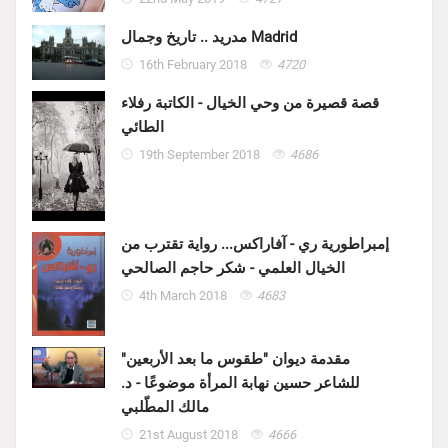
مدريد .. تاريخ وجمال Madrid
16th February 2018
4720
قصة قصيرة من وحي الخيال - الكاتبة رفلاء
الطائي
19th September 2018
4686
إمبراطورية ري - آفاراكس... رواية تقترب من
الخيال العلمي - شكر حاجم الصالحي
4th March 2018
4683
مقدمة ديوان "طقوس ما بعد الأربعين"
للشاعر حسين نهابة المرأة موضوعًا - د.
مالك المطّلبي
21st August 2018
4666