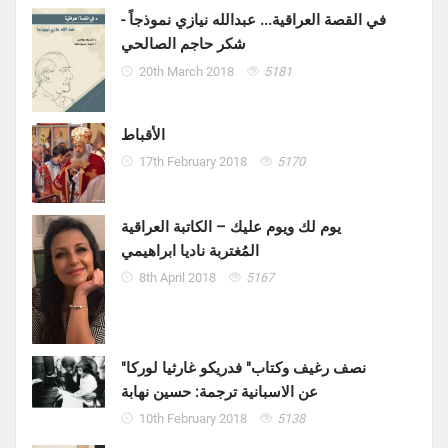
في القصة العراقية... عبدالله نيازي نموذجاً -
شكر حاجم الصالحي
20th March 2018
5181
الأقباط
17th February 2018
5170
يوم لك ويوم عليك – الكاتبة العراقية
المُغتربة ناديا ابراهيمي
8th April 2018
5167
"نصف رغيف وكتاب" فدريكو غارثيا لوركا
عن الاسبانية ترجمة: حسين نهابة
10th February 2018
5138