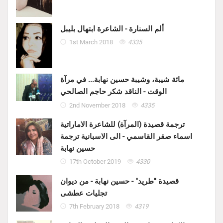
ألم السنارة - الشاعرة ابتهال بليبل
1st March 2018
4335
مائة شيبة، وشيبة حسين نهابة... في مرآة
الوقت - الناقد شكر حاجم الصالحي
2nd November 2018
4335
ترجمة قصيدة (المرآة) للشاعرة الاماراتية
اسماء صقر القاسمي - الى الاسبانية ترجمة
حسين نهابة
17th October 2019
4330
قصيدة "طريد" - حسين نهابة - من ديوان
تجليات عطشى
7th February 2018
4319