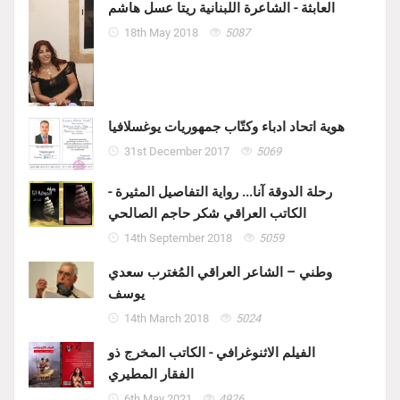
العابثة - الشاعرة اللبنانية ريتا عسل هاشم
18th May 2018
5087
هوية اتحاد ادباء وكتّاب جمهوريات يوغسلافيا
31st December 2017
5069
رحلة الدوقة آنا... رواية التفاصيل المثيرة -
الكاتب العراقي شكر حاجم الصالحي
14th September 2018
5059
وطني – الشاعر العراقي المُغترب سعدي
يوسف
14th March 2018
5024
الفيلم الاثنوغرافي - الكاتب المخرج ذو
الفقار المطيري
6th May 2021
4926