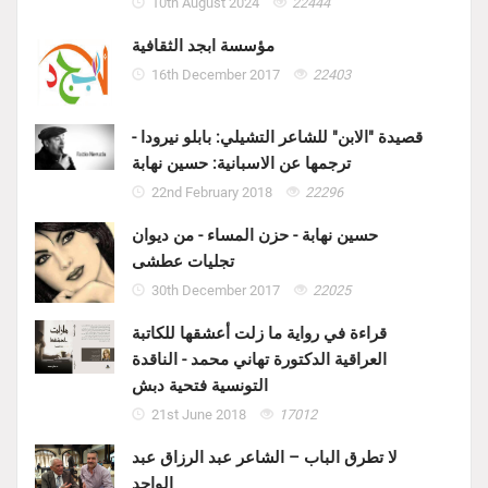
10th August 2024
22444
مؤسسة ابجد الثقافية
16th December 2017
22403
قصيدة "الابن" للشاعر التشيلي: بابلو نيرودا -
ترجمها عن الاسبانية: حسين نهابة
22nd February 2018
22296
حسين نهابة - حزن المساء - من ديوان
تجليات عطشى
30th December 2017
22025
قراءة في رواية ما زلت أعشقها للكاتبة
العراقية الدكتورة تهاني محمد - الناقدة
التونسية فتحية دبش
21st June 2018
17012
لا تطرق الباب – الشاعر عبد الرزاق عبد
الواحد