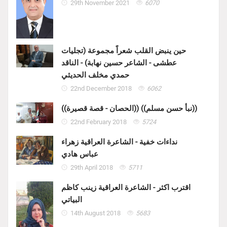
29th November 2021
6070
حين ينبض القلب شعراً مجموعة (تجليات
عطشى - الشاعر حسين نهابة) - الناقد
حمدي مخلف الحديثي
22nd December 2018
6062
((الحصان - قصة قصيرة)) ((نبأ حسن مسلم))
22nd February 2018
5724
نداءات خفية - الشاعرة العراقية زهراء
عباس هادي
29th April 2018
5711
اقترب اكثر - الشاعرة العراقية زينب كاظم
البياتي
14th August 2018
5683