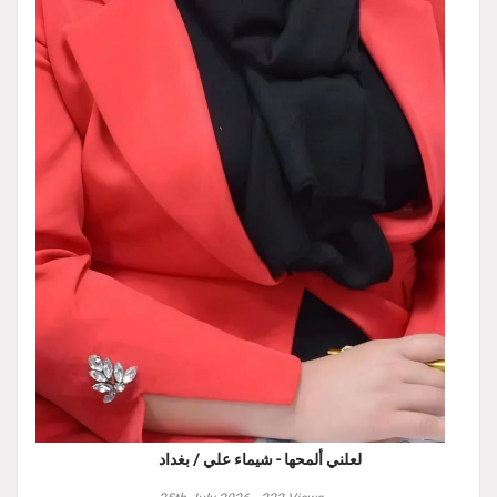
لعلني ألمحها - شيماء علي / بغداد