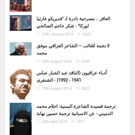
العاقر .. مسرحية نادرة لـ "فديريكو غارثيا
لوركا" - شكر حاجم الصالحي
27th January 2019
5663
لا نجمة للغائب – الشاعر العراقي موفق
محمد
30th August 2018
5550
أدباء عراقيون (الناقد عبد الجبار عباس
1941 - 1992) - الشنفرى
19th August 2018
5522
ترجمة قصيدة الشاعرة اليمنية: احلام محمد
الدميني - عن الاسبانية ترجمة حسين نهابة
30th April 2019
5517