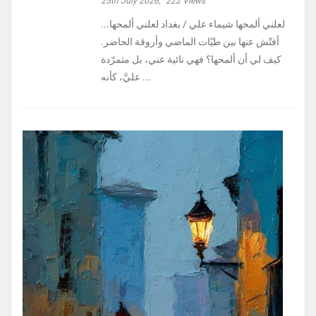
25th July 2026,
222
Views
لعلني ألمحها شيماء علي / بغداد لعلني ألمحها...
أفتّش عنها بين طيّات الماضي وأروقة الحاضر.
كيف لي أن ألمحها؟ فهي نائية عني، بل متمرّدة
عليَّ، كأنه ...