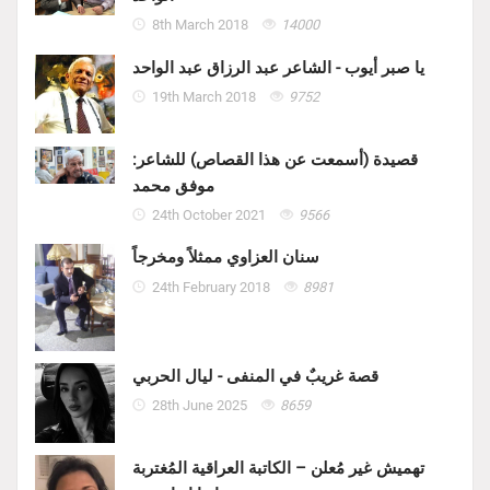
8th March 2018
14000
يا صبر أيوب - الشاعر عبد الرزاق عبد الواحد
19th March 2018
9752
قصيدة (أسمعت عن هذا القصاص) للشاعر:
موفق محمد
24th October 2021
9566
سنان العزاوي ممثلاً ومخرجاً
24th February 2018
8981
قصة غريبٌ في المنفى - ليال الحربي
28th June 2025
8659
تهميش غير مُعلن – الكاتبة العراقية المُغتربة