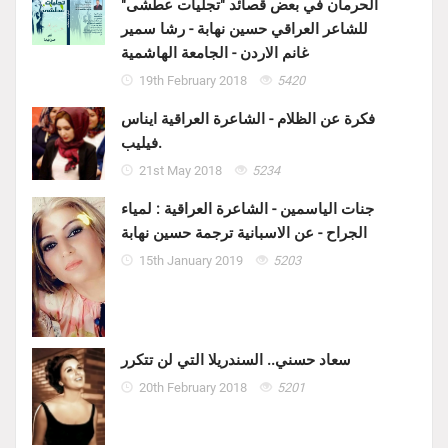
الحرمان في بعض قصائد "تجليات عطشى"
للشاعر العراقي حسين نهابة - رشا سمير
غانم الاردن - الجامعة الهاشمية
19th February 2018
5420
فكرة عن الظلام - الشاعرة العراقية ايناس
فيليب.
21st May 2018
5234
جنات الياسمين - الشاعرة العراقية : لمياء
الجراح - عن الاسبانية ترجمة حسين نهابة
15th January 2019
5203
سعاد حسني.. السندريلا التي لن تتكرر
20th February 2018
5201