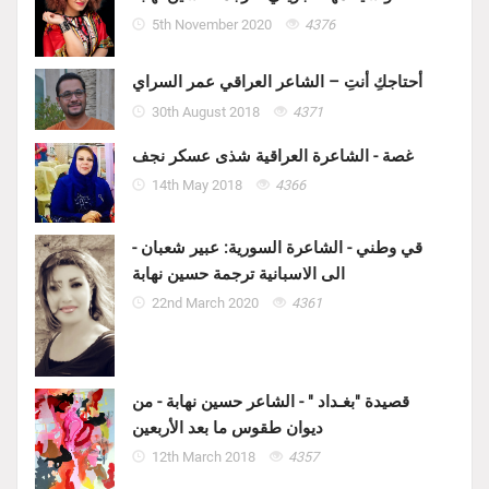
5th November 2020
4376
أحتاجكِ أنتِ – الشاعر العراقي عمر السراي
30th August 2018
4371
غصة - الشاعرة العراقية شذى عسكر نجف
14th May 2018
4366
قي وطني - الشاعرة السورية: عبير شعبان -
الى الاسبانية ترجمة حسين نهابة
22nd March 2020
4361
قصيدة "بغـداد " - الشاعر حسين نهابة - من
ديوان طقوس ما بعد الأربعين
12th March 2018
4357