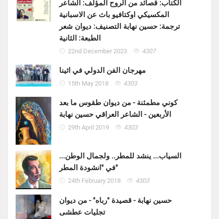
الكتاب: قصائد من الروح المؤلف: الشاعر
المكسيكي اوكتافيو باث عن الاسبانية
ترجمة: حسين نهابة التصنيف: ديوان شعر
الطبعة: الثانية
22nd December 2023
4307
مهرجان الفن الدولي في اثينا
15th May 2018
4303
كوني مطمئنة - من ديوان طقوس ما بعد
الأربعين - الشاعر العراقي حسين نهابة
29th April 2019
4303
السياب... ينشد للمطر.. ولجمال الوطن...
في "انشودة المطر"
24th February 2018
4303
حسين نهابة - قصيدة "رباه" - من ديوان
تجليات عطشى