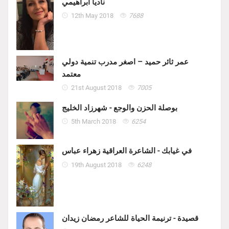
ناديا ابراهيمي
12th May 2018
7688
عمر ثائر حميد – اصغر مدرب تنمية دولي
معتمد
21st August 2018
7005
بوصلة الحزن والوجع - شهرزاد الخليج
5th March 2018
6254
في غيابك - الشاعرة العراقية زهراء عباس
19th August 2018
6248
قصيدة - ترنيمة الحياة للشاعر رمضان زيدان