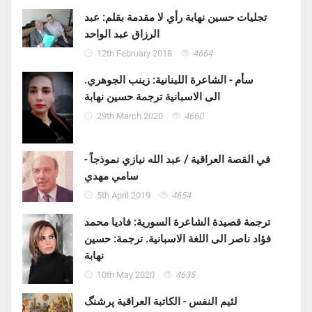
تجليات حسين نهابة رأي لا مقدمة بقلم: عبد
الرزاق عبد الواحد
12th February 2018
4664
سأم - الشاعرة اللبنانية: زينب الجوهري.
الى الاسبانية ترجمة حسين نهابة
29th March 2020
4660
في القصة العراقية / عبد الله نيازي نموذجاً -
سامي مهدي
5th April 2019
4654
ترجمة قصيدة الشاعرة السورية: فاديا محمد
فؤاد ناصر الى اللغة الاسبانية. ترجمة: حسين
نهابة
10th May 2020
4635
لئيم النفس - الكاتبة العراقية پرشنگ