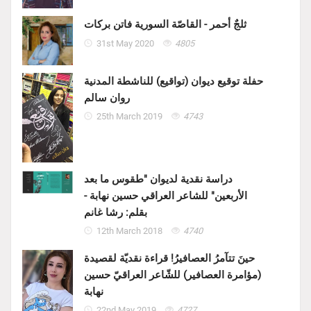
ثلجٌ أحمر - القاصّة السورية فاتن بركات
31st May 2020
4805
حفلة توقيع ديوان (تواقيع) للناشطة المدنية
روان سالم
25th March 2019
4743
دراسة نقدية لديوان "طقوس ما بعد
الأربعين" للشاعر العراقي حسين نهابة -
بقلم: رشا غانم
12th March 2018
4740
حينَ تتآمرُ العصافيرُ! قراءة نقديّة لقصيدة
(مؤامرة العصافير) للشّاعر العراقيّ حسين
نهابة
22nd May 2019
4727