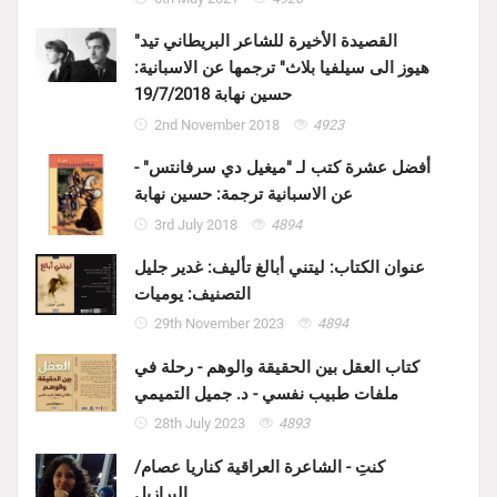
"القصيدة الأخيرة للشاعر البريطاني تيد
هيوز الى سيلفيا بلاث" ترجمها عن الاسبانية:
حسين نهابة 19/7/2018
2nd November 2018
4923
أفضل عشرة كتب لـ "ميغيل دي سرفانتس" -
عن الاسبانية ترجمة: حسين نهابة
3rd July 2018
4894
عنوان الكتاب: ليتني أبالغ تأليف: غدير جليل
التصنيف: يوميات
29th November 2023
4894
كتاب العقل بين الحقيقة والوهم - رحلة في
ملفات طبيب نفسي - د. جميل التميمي
28th July 2023
4893
كنتِ - الشاعرة العراقية كناريا عصام/
البرازيل