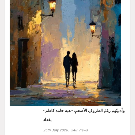
وأدنيتُهم رغمَ الظروفِ الأصعبِ - هبة حامد كاظم -
بغداد
25th July 2026,
548
Views