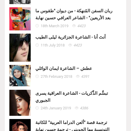
ربان السفن المُنهكة - من ديوان "طقوس ما
بعد الأربعين" - الشاعر العرافي حسين نهابة
18th March 2019
4423
أنتَ أنا - الشاعرة الجزائرية ليلى الطيب
11th July 2018
4423
عطش – الشاعرة ايمان الوائلي
27th February 2018
4391
تبسُّم الذِّكريات - الشاعرة العراقية يسرى
الجبوري
24th January 2019
4386
ترجمة قصة "ألعن الدراما العربية" للكاتبة
التونسية مها الجويني - ترجمة حسين نهابة