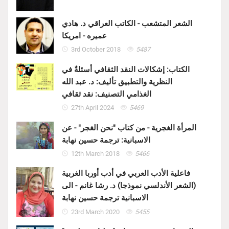
الشعر المتشعب - الكاتب العراقي د. هادي
عميره - امريكا
3rd October 2018
5487
الكتاب: إشكالات النقد الثقافي أسئلةٌ في
النظرية والتطبيق تأليف: د. عبد الله
الغذامي التصنيف: نقد ثقافي
27th April 2024
5469
المرأة الغجرية - من كتاب "نحن الغجر" - عن
الاسبانية: ترجمة حسين نهابة
12th March 2018
5466
فاعلية الأدب العربي في أدب أوربا الغربية
(الشعر الأندلسي نموذجا) د. رشا غانم - الى
الاسبانية ترجمة حسين نهابة
23rd March 2020
5455