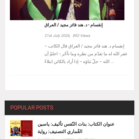
إنقسام - د. هند فائز مجيد / العراق
21st July 2026,
892
Views
إنقسام د. هند فائز مجيد / العراق ‏قال الكاتب –
غفر الله له ما تقدّم من نظره وما تأخّر :- ‏اعلمْ أن
الله – جلّ ثناؤه – إذا أراد بالكائن ابتلاءً ...
POPULAR POSTS
عنوان الكتاب: بنات النّفس تأليف: ياسين
الغُماري التصنيف: رواية