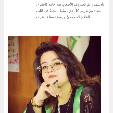
، وأدنيتُهم رغمَ الظروفِ الأصعبِ هبة حامد كاظم -
بغداد مرَّ بدربي كلُّ حزنٍ مُقْبِلٍ، يشبهُ في الليلِ
الظلامَ السرمديَّ. يرسمُ نفسًا قد عرف ...